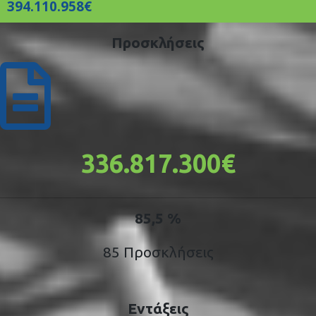
394.110.958€
Προσκλήσεις
336.817.300€
85,5 %
85 Προσκλήσεις
Εντάξεις