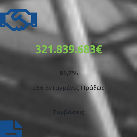
321.839.683€
81,7%
266 Ενταγμένες Πράξεις
Συμβάσεις