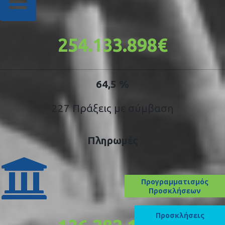
254.133.898€
64,5 %
227 Πράξεις με σύμβαση
Πληρωμές
Προγραμματισμός
Προσκλήσεων
Προσκλήσεις