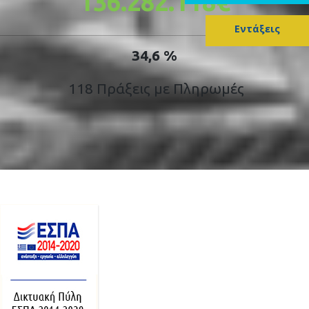
136.282.118€
Εντάξεις
34,6 %
118 Πράξεις με Πληρωμές