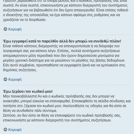
Πρώτον, βεβαιωθείτε ότι το όνομα μέλους και ο κωδικός πρόσβασής σας είναι
σωστά. Αν είναι σωστά, επικοινωνήστε με κάποιον διαχειριστή του συστήματος
συζητήσεων για να βεβαιωθείτε ότι δεν έχετε απαγορευθεί. Είναι επίσης πιθανό
ο ιδιοκτήτης της ιστοσελίδας να έχει κάποιο σφάλμα στις ρυθμίσεις και να
χρειάζεται να το διορθώσει.
Κορυφή
Έχω εγγραφεί κατά το παρελθόν αλλά δεν μπορώ να συνδεθώ πλέον!
Είναι πιθανό κάποιος διαχειριστής να απενεργοποίησε ή να διέγραψε τον
λογαριασμό σας για κάποιο λόγο. Επίσης, πολλά συστήματα συζητήσεων
απομακρύνουν μέλη περιοδικά που δεν έχουν δημοσιεύσει μηνύματα για
μεγάλο χρονικό διάστημα για να μειώσουν το μέγεθος της βάσης δεδομένων.
Εάν αυτό συμβαίνει, προσπαθήστε να εγγραφείτε ξανά και να εμπλακείτε στις
δημόσιες συζητήσεις.
Κορυφή
Έχω ξεχάσει τον κωδικό μου!
Μην πανικοβάλλεστε! Αν και ο κωδικός πρόσβασής σας δεν μπορεί να
ανακτηθεί, μπορεί εύκολα να επαναφερθεί. Επισκεφθείτε τη σελίδα σύνδεσης και
πατήστε στο
Ξέχασα τον κωδικό μου
. Ακολουθήστε τις οδηγίες και θα είστε σε
θέση να συνδεθείτε πάλι σύντομα.
Ωστόσο, αν δεν είστε σε θέση να επαναφέρετε τον κωδικό πρόσβασής σας,
επικοινωνήστε με κάποιον διαχειριστή του συστήματος συζητήσεων.
Κορυφή