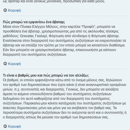
ως άβαταρ και είναι γενικώς μοναδική, προσωπική για κάθε μέλος.
Κορυφή
Πώς μπορώ να εμφανίσω ένα άβαταρ;
Μέσα στον Πίνακα Ελέγχου Μέλους, στην καρτέλα “Προφίλ”, μπορείτε να
προσθέσετε ένα άβαταρ, χρησιμοποιώντας μια από τις ακόλουθες τέσσερις
μεθόδους: Gravatar, Γκαλερί, Φόρτωση από σύνδεσμο ή Φόρτωση άβαταρ.
Εναπόκειται στον διαχειριστή του συστήματος συζητήσεων να ενεργοποιήσει τα
άβαταρ και να επιλέξει τον τρόπο με τον οποίο μπορεί να καταστούν διαθέσιμα.
Εάν δεν μπορείτε να χρησιμοποιήσετε άβαταρ, επικοινωνήστε με κάποιον
διαχειριστή του συστήματος συζητήσεων.
Κορυφή
Τι είναι ο βαθμός μου και πώς μπορώ να τον αλλάξω;
Οι βαθμοί, οι οποίοι εμφανίζονται κάτω από το όνομα μέλους σας, δηλώνουν
τον αριθμό των δημοσιεύσεων που έχετε κάνει ή είναι αναγνωριστικό ορισμένων
μελών, π.χ. συντονιστές και διαχειριστές. Γενικώς, δεν μπορείτε να αλλάξετε
άμεσα το κείμενο οποιουδήποτε βαθμού του συστήματος συζητήσεων
δεδομένου ότι αυτό καθορίζεται από τον διαχειριστή του συστήματος
συζητήσεων. Παρακαλώ μην κάνετε κατάχρηση του συστήματος συζητήσεων με
άσκοπες δημοσιεύσεις μόνο και μόνο για να ανεβάσετε τον βαθμό σας. Τα
περισσότερα συστήματα συζητήσεων δεν το ανέχονται αυτό και ο συντονιστής ή
ο διαχειριστής απλώς θα μειώσει τον αριθμό των δημοσιεύσεων σας.
Κορυφή