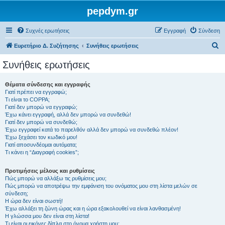
pepdym.gr
Συχνές ερωτήσεις
Εγγραφή
Σύνδεση
Α
Ευρετήριο Δ. Συζήτησης
Συνήθεις ερωτήσεις
ν
Συνήθεις ερωτήσεις
α
ζ
Θέματα σύνδεσης και εγγραφής
Γιατί πρέπει να εγγραφώ;
ή
Τι είναι το COPPA;
τ
Γιατί δεν μπορώ να εγγραφώ;
Έχω κάνει εγγραφή, αλλά δεν μπορώ να συνδεθώ!
η
Γιατί δεν μπορώ να συνδεθώ;
Έχω εγγραφεί κατά το παρελθόν αλλά δεν μπορώ να συνδεθώ πλέον!
σ
Έχω ξεχάσει τον κωδικό μου!
η
Γιατί αποσυνδέομαι αυτόματα;
Τι κάνει η “Διαγραφή cookies”;
Προτιμήσεις μέλους και ρυθμίσεις
Πώς μπορώ να αλλάξω τις ρυθμίσεις μου;
Πώς μπορώ να αποτρέψω την εμφάνιση του ονόματος μου στη λίστα μελών σε
σύνδεση;
Η ώρα δεν είναι σωστή!
Έχω αλλάξει τη ζώνη ώρας και η ώρα εξακολουθεί να είναι λανθασμένη!
Η γλώσσα μου δεν είναι στη λίστα!
Τι είναι οι εικόνες δίπλα στο όνομα χρήστη μου;