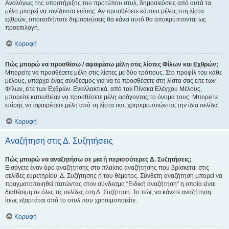
Αναλόγως της υποστήριξης του προτύπου στυλ, δημοσιεύσεις από αυτά τα
μέλη μπορεί να τονίζονται επίσης. Αν προσθέσετε κάποιο μέλος στη λίστα
εχθρών, οποιεσδήποτε δημοσιεύσεις θα κάνει αυτό θα αποκρύπτονται ως
προεπιλογή.
Κορυφή
Πώς μπορώ να προσθέσω / αφαιρέσω μέλη στις λίστες Φίλων και Εχθρών;
Μπορείτε να προσθέσετε μέλη στις λίστες με δύο τρόπους. Στο προφίλ του κάθε
μέλους, υπάρχει ένας σύνδεσμος για να το προσθέσετε στη λίστα σας είτε των
Φίλων, είτε των Εχθρών. Εναλλακτικά, από τον Πίνακα Ελέγχου Μέλους,
μπορείτε κατευθείαν να προσθέσετε μέλη εισάγοντας το όνομα τους. Μπορείτε
επίσης να αφαιρέσετε μέλη από τη λίστα σας χρησιμοποιώντας την ίδια σελίδα.
Κορυφή
Αναζήτηση στις Δ. Συζητήσεις
Πώς μπορώ να αναζητήσω σε μια ή περισσότερες Δ. Συζητήσεις;
Εισάγετε έναν όρο αναζήτησης στο πλαίσιο αναζήτησης που βρίσκεται στις
σελίδες ευρετηρίου, Δ. Συζήτησης ή του θέματος. Σύνθετη αναζήτηση μπορεί να
πραγματοποιηθεί πατώντας στον σύνδεσμο “Ειδική αναζήτηση” η οποία είναι
διαθέσιμη σε όλες τις σελίδες στη Δ. Συζήτηση. Το πώς να κάνετε αναζήτηση
ίσως εξαρτάται από το στυλ που χρησιμοποιείτε.
Κορυφή