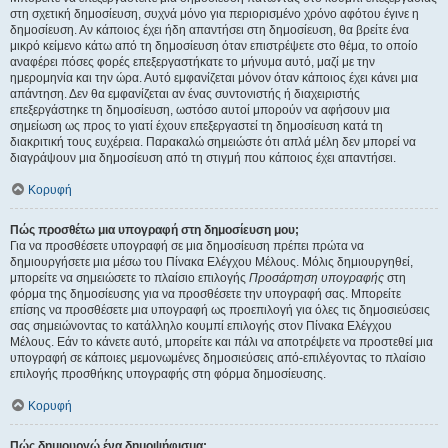
στη σχετική δημοσίευση, συχνά μόνο για περιορισμένο χρόνο αφότου έγινε η
δημοσίευση. Αν κάποιος έχει ήδη απαντήσει στη δημοσίευση, θα βρείτε ένα
μικρό κείμενο κάτω από τη δημοσίευση όταν επιστρέψετε στο θέμα, το οποίο
αναφέρει πόσες φορές επεξεργαστήκατε το μήνυμα αυτό, μαζί με την
ημερομηνία και την ώρα. Αυτό εμφανίζεται μόνον όταν κάποιος έχει κάνει μια
απάντηση. Δεν θα εμφανίζεται αν ένας συντονιστής ή διαχειριστής
επεξεργάστηκε τη δημοσίευση, ωστόσο αυτοί μπορούν να αφήσουν μια
σημείωση ως προς το γιατί έχουν επεξεργαστεί τη δημοσίευση κατά τη
διακριτική τους ευχέρεια. Παρακαλώ σημειώστε ότι απλά μέλη δεν μπορεί να
διαγράψουν μια δημοσίευση από τη στιγμή που κάποιος έχει απαντήσει.
Κορυφή
Πώς προσθέτω μια υπογραφή στη δημοσίευση μου;
Για να προσθέσετε υπογραφή σε μια δημοσίευση πρέπει πρώτα να
δημιουργήσετε μια μέσω του Πίνακα Ελέγχου Μέλους. Μόλις δημιουργηθεί,
μπορείτε να σημειώσετε το πλαίσιο επιλογής
Προσάρτηση υπογραφής
στη
φόρμα της δημοσίευσης για να προσθέσετε την υπογραφή σας. Μπορείτε
επίσης να προσθέσετε μια υπογραφή ως προεπιλογή για όλες τις δημοσιεύσεις
σας σημειώνοντας το κατάλληλο κουμπί επιλογής στον Πίνακα Ελέγχου
Μέλους. Εάν το κάνετε αυτό, μπορείτε και πάλι να αποτρέψετε να προστεθεί μια
υπογραφή σε κάποιες μεμονωμένες δημοσιεύσεις από-επιλέγοντας το πλαίσιο
επιλογής προσθήκης υπογραφής στη φόρμα δημοσίευσης.
Κορυφή
Πώς δημιουργώ ένα δημοψήφισμα;