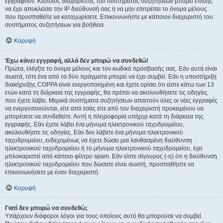
εγγραφούν. Κάποιος διαχειριστής του συστήματος συζητήσεων μπορεί επίσης
να έχει αποκλείσει την IP διεύθυνσή σας ή να μην επιτρέπει το όνομα μέλους
που προσπαθείτε να καταχωρίσετε. Επικοινωνήστε με κάποιον διαχειριστή του
συστήματος συζητήσεων για βοήθεια.
Κορυφή
Έχω κάνει εγγραφή, αλλά δεν μπορώ να συνδεθώ!
Πρώτα, ελέγξτε το όνομα μέλους και τον κωδικό πρόσβασής σας. Εάν αυτά είναι
σωστά, τότε ένα από τα δύο πράγματα μπορεί να έχει συμβεί. Εάν η υποστήριξη
διακήρυξης COPPA είναι ενεργοποιημένη και έχετε ορίσει ότι είστε κάτω των 13
ετών κατά τη διάρκεια της εγγραφής, θα πρέπει να ακολουθήσετε τις οδηγίες
που έχετε λάβει. Μερικά συστήματα συζητήσεων απαιτούν όλες οι νέες εγγραφές
να ενεργοποιούνται, είτε από εσάς είτε από τον διαχειριστή προκειμένου να
μπορέσετε να συνδεθείτε. Αυτή η πληροφορία υπήρχε κατά τη διάρκεια της
εγγραφής. Εάν έχετε λάβει ένα μήνυμα ηλεκτρονικού ταχυδρομείου,
ακολουθήστε τις οδηγίες. Εάν δεν λάβετε ένα μήνυμα ηλεκτρονικού
ταχυδρομείου, ενδεχομένως να έχετε δώσει μια λανθασμένη διεύθυνση
ηλεκτρονικού ταχυδρομείου ή το μήνυμα ηλεκτρονικού ταχυδρομείου, έχει
μπλοκαριστεί από κάποιο φίλτρο spam. Εάν είστε σίγουρος (-η) ότι η διεύθυνση
ηλεκτρονικού ταχυδρομείου που δώσατε είναι σωστή, προσπαθήστε να
επικοινωνήσετε με έναν διαχειριστή.
Κορυφή
Γιατί δεν μπορώ να συνδεθώ;
Υπάρχουν διάφοροι λόγοι για τους οποίους αυτό θα μπορούσε να συμβεί.