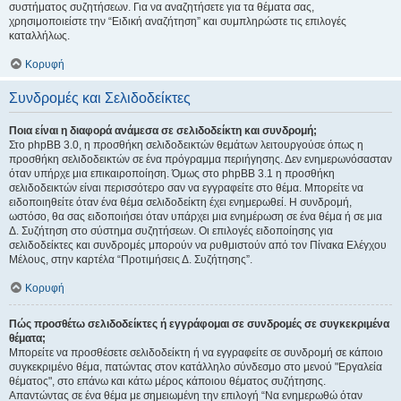
συστήματος συζητήσεων. Για να αναζητήσετε για τα θέματα σας,
χρησιμοποιείστε την “Ειδική αναζήτηση” και συμπληρώστε τις επιλογές
καταλλήλως.
Κορυφή
Συνδρομές και Σελιδοδείκτες
Ποια είναι η διαφορά ανάμεσα σε σελιδοδείκτη και συνδρομή;
Στο phpBB 3.0, η προσθήκη σελιδοδεικτών θεμάτων λειτουργούσε όπως η
προσθήκη σελιδοδεικτών σε ένα πρόγραμμα περιήγησης. Δεν ενημερωνόσασταν
όταν υπήρχε μια επικαιροποίηση. Όμως στο phpBB 3.1 η προσθήκη
σελιδοδεικτών είναι περισσότερο σαν να εγγραφείτε στο θέμα. Μπορείτε να
ειδοποιηθείτε όταν ένα θέμα σελιδοδείκτη έχει ενημερωθεί. Η συνδρομή,
ωστόσο, θα σας ειδοποιήσει όταν υπάρχει μια ενημέρωση σε ένα θέμα ή σε μια
Δ. Συζήτηση στο σύστημα συζητήσεων. Οι επιλογές ειδοποίησης για
σελιδοδείκτες και συνδρομές μπορούν να ρυθμιστούν από τον Πίνακα Ελέγχου
Μέλους, στην καρτέλα “Προτιμήσεις Δ. Συζήτησης”.
Κορυφή
Πώς προσθέτω σελιδοδείκτες ή εγγράφομαι σε συνδρομές σε συγκεκριμένα
θέματα;
Μπορείτε να προσθέσετε σελιδοδείκτη ή να εγγραφείτε σε συνδρομή σε κάποιο
συγκεκριμένο θέμα, πατώντας στον κατάλληλο σύνδεσμο στο μενού "Εργαλεία
θέματος", στο επάνω και κάτω μέρος κάποιου θέματος συζήτησης.
Απαντώντας σε ένα θέμα με σημειωμένη την επιλογή “Να ενημερωθώ όταν