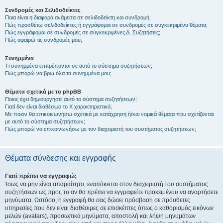
Συνδρομές και Σελιδοδείκτες
Ποια είναι η διαφορά ανάμεσα σε σελιδοδείκτη και συνδρομή;
Πώς προσθέτω σελιδοδείκτες ή εγγράφομαι σε συνδρομές σε συγκεκριμένα θέματα;
Πώς εγγράφομαι σε συνδρομές σε συγκεκριμένες Δ. Συζητήσεις;
Πώς αφαιρώ τις συνδρομές μου;
Συνημμένα
Τι συνημμένα επιτρέπονται σε αυτό το σύστημα συζητήσεων;
Πώς μπορώ να βρω όλα τα συνημμένα μου;
Θέματα σχετικά με το phpBB
Ποιος έχει δημιουργήσει αυτό το σύστημα συζητήσεων;
Γιατί δεν είναι διαθέσιμο το Χ χαρακτηριστικό;
Με ποιον θα επικοινωνήσω σχετικά με κατάχρηση ή/και νομικά θέματα που σχετίζονται
με αυτό το σύστημα συζητήσεων;
Πώς μπορώ να επικοινωνήσω με τον διαχειριστή του συστήματος συζητήσεων;
Θέματα σύνδεσης και εγγραφής
Γιατί πρέπει να εγγραφώ;
Ίσως να μην είναι απαραίτητο, εναπόκειται στον διαχειριστή του συστήματος
συζητήσεων ως προς το αν θα πρέπει να εγγραφείτε προκειμένου να αναρτήσετε
μηνύματα. Ωστόσο, η εγγραφή θα σας δώσει πρόσβαση σε πρόσθετες
υπηρεσίες που δεν είναι διαθέσιμες σε επισκέπτες όπως ο καθορισμός εικόνων
μελών (avatars), προσωπικά μηνύματα, αποστολή και λήψη μηνυμάτων