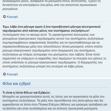
συγκεκριμένο μέλος, αναφέρετε τα μηνύματα στους συντονιστές. Έχουν τη
δυνατότητα να αποτρέψουν ένα μέλος από την αποστολή προσωπικών
μηνυμάτων.
Κορυφή
Έχω λάβει ένα μήνυμα spam ή ένα προσβλητικό μήνυμα ηλεκτρονικού
ταχυδρομείου από κάποιο μέλος του συστήματος συζητήσεων!
Λυπούμαστε που το ακούμε αυτό. Το χαρακτηριστικό λειτουργίας των
μηνυμάτων ηλεκτρονικού ταχυδρομείου αυτού του συστήματος συζητήσεων
συμπεριλαμβάνουν ασφαλιστικές δικλείδες για να προσπαθήσουμε και να
παρακολουθήσουμε μέλη που αποστέλλουν τέτοια μηνύματα, οπότε στείλτε
μήνυμα ηλεκτρονικού ταχυδρομείου στον διαχειριστή του συστήματος
συζητήσεων με πλήρες αντίγραφο του μηνύματος που λάβατε. Είναι πολύ
σημαντικό να υπάρχουν οι κεφαλίδες που περιέχουν τα στοιχεία του μέλους το
οποίο απέστειλε το μήνυμα ηλεκτρονικού ταχυδρομείου. Ο διαχειριστής του
συστήματος συζητήσεων μπορεί στη συνέχεια να λάβει μέτρα.
Κορυφή
Φίλοι και εχθροί
Τι είναι η λίστα Φίλων και Εχθρών;
Μπορείτε να χρησιμοποιήσετε αυτές τις λίστες για να οργανώσετε τα μέλη του
συστήματος συζητήσεων. Τα μέλη που προστίθενται στη λίστα φίλων σας θα
εμφανίζονται σε λίστα στον Πίνακα Ελέγχου Μέλους για γρήγορη πρόσβαση για
να βλέπετε εάν είναι συνδεδεμένοι και να στέλνετε προσωπικά μηνύματα.