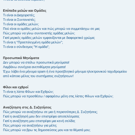
Επίπεδα μελών και Ομάδες
Τι είναι οι Διαχειριστές;
Τι είναι οι Συντονιστές;
Τι είναι οι ομάδες μελών;
Πού είναι οι ομάδες μελών και πώς μπορώ να συμμετάσχω σε μια;
Πώς μπορώ να γίνω συντονιστής ομάδας μελών;
Γιατί μερικές ομάδες μελών εμφανίζονται με διαφορετικό χρώμα;
Τι είναι η “Προεπιλεγμένη ομάδα μελών”;
Τι είναι ο σύνδεσμος "Η ομάδα”;
Προσωπικά Μηνύματα
Δεν μπορώ να στείλω προσωπικά μηνύματα!
Λαμβάνω συνέχεια ανεπιθύμητα μηνύματα!
Έχω λάβει ένα μήνυμα spam ή ένα προσβλητικό μήνυμα ηλεκτρονικού ταχυδρομείου
από κάποιο μέλος του συστήματος συζητήσεων!
Φίλοι και εχθροί
Τι είναι η λίστα Φίλων και Εχθρών;
Πώς μπορώ να προσθέσω / αφαιρέσω μέλη στις λίστες Φίλων και Εχθρών;
Αναζήτηση στις Δ. Συζητήσεις
Πώς μπορώ να αναζητήσω σε μια ή περισσότερες Δ. Συζητήσεις;
Γιατί η αναζήτησή μου δεν επιστρέφει αποτελέσματα;
Γιατί η αναζήτηση μου επιστρέφει μια κενή σελίδα;
Πώς μπορώ να αναζητήσω για μέλη;
Πώς μπορώ να βρω τις δημοσιεύσεις μου και τα θέματά μου;