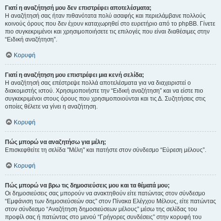
Γιατί η αναζήτησή μου δεν επιστρέφει αποτελέσματα;
Η αναζήτησή σας ήταν πιθανότατα πολύ ασαφής και περιελάμβανε πολλούς
κοινούς όρους που δεν έχουν καταχωρηθεί στο ευρετήριο από το phpBB. Γίνετε
πιο συγκεκριμένοι και χρησιμοποιήσετε τις επιλογές που είναι διαθέσιμες στην
“Ειδική αναζήτηση”.
Κορυφή
Γιατί η αναζήτηση μου επιστρέφει μια κενή σελίδα;
Η αναζήτησή σας επέστρεψε πολλά αποτελέσματα για να διαχειριστεί ο
διακομιστής ιστού. Χρησιμοποιήστε την “Ειδική αναζήτηση” και να είστε πιο
συγκεκριμένοι στους όρους που χρησιμοποιούνται και τις Δ. Συζητήσεις στις
οποίες θέλετε να γίνει η αναζήτηση.
Κορυφή
Πώς μπορώ να αναζητήσω για μέλη;
Επισκεφθείτε τη σελίδα "Μέλη" και πατήστε στον σύνδεσμο “Εύρεση μέλους”.
Κορυφή
Πώς μπορώ να βρω τις δημοσιεύσεις μου και τα θέματά μου;
Οι δημοσιεύσεις σας μπορούν να ανακτηθούν είτε πατώντας στον σύνδεσμο
“Εμφάνιση των δημοσιεύσεών σας” στον Πίνακα Ελέγχου Μέλους, είτε πατώντας
στον σύνδεσμο “Αναζήτηση δημοσιεύσεων μέλους” μέσω της σελίδας του
προφίλ σας ή πατώντας στο μενού “Γρήγορες συνδέσεις” στην κορυφή του