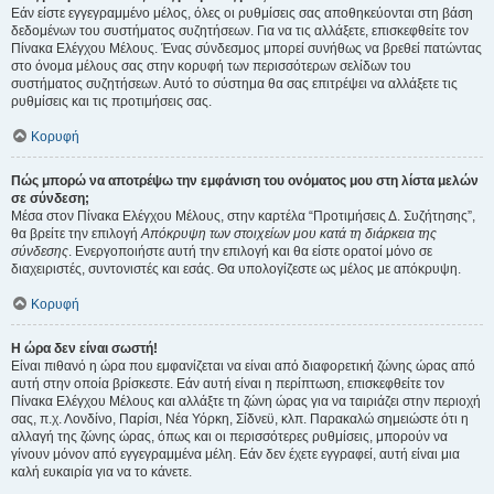
Εάν είστε εγγεγραμμένο μέλος, όλες οι ρυθμίσεις σας αποθηκεύονται στη βάση
δεδομένων του συστήματος συζητήσεων. Για να τις αλλάξετε, επισκεφθείτε τον
Πίνακα Ελέγχου Μέλους. Ένας σύνδεσμος μπορεί συνήθως να βρεθεί πατώντας
στο όνομα μέλους σας στην κορυφή των περισσότερων σελίδων του
συστήματος συζητήσεων. Αυτό το σύστημα θα σας επιτρέψει να αλλάξετε τις
ρυθμίσεις και τις προτιμήσεις σας.
Κορυφή
Πώς μπορώ να αποτρέψω την εμφάνιση του ονόματος μου στη λίστα μελών
σε σύνδεση;
Μέσα στον Πίνακα Ελέγχου Μέλους, στην καρτέλα “Προτιμήσεις Δ. Συζήτησης”,
θα βρείτε την επιλογή
Απόκρυψη των στοιχείων μου κατά τη διάρκεια της
σύνδεσης
. Ενεργοποιήστε αυτή την επιλογή και θα είστε ορατοί μόνο σε
διαχειριστές, συντονιστές και εσάς. Θα υπολογίζεστε ως μέλος με απόκρυψη.
Κορυφή
Η ώρα δεν είναι σωστή!
Είναι πιθανό η ώρα που εμφανίζεται να είναι από διαφορετική ζώνης ώρας από
αυτή στην οποία βρίσκεστε. Εάν αυτή είναι η περίπτωση, επισκεφθείτε τον
Πίνακα Ελέγχου Μέλους και αλλάξτε τη ζώνη ώρας για να ταιριάζει στην περιοχή
σας, π.χ. Λονδίνο, Παρίσι, Νέα Υόρκη, Σίδνεϋ, κλπ. Παρακαλώ σημειώστε ότι η
αλλαγή της ζώνης ώρας, όπως και οι περισσότερες ρυθμίσεις, μπορούν να
γίνουν μόνον από εγγεγραμμένα μέλη. Εάν δεν έχετε εγγραφεί, αυτή είναι μια
καλή ευκαιρία για να το κάνετε.