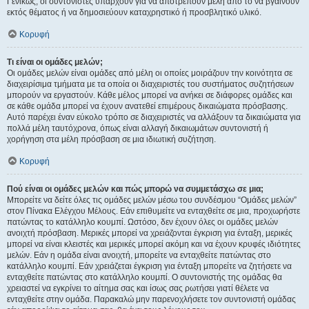
Γενικώς, οι συντονιστές υπάρχουν για να αποτρέπουν μέλη από το να βγαίνουν
εκτός θέματος ή να δημοσιεύουν καταχρηστικό ή προσβλητικό υλικό.
Κορυφή
Τι είναι οι ομάδες μελών;
Οι ομάδες μελών είναι ομάδες από μέλη οι οποίες μοιράζουν την κοινότητα σε
διαχειρίσιμα τμήματα με τα οποία οι διαχειριστές του συστήματος συζητήσεων
μπορούν να εργαστούν. Κάθε μέλος μπορεί να ανήκει σε διάφορες ομάδες και
σε κάθε ομάδα μπορεί να έχουν ανατεθεί επιμέρους δικαιώματα πρόσβασης.
Αυτό παρέχει έναν εύκολο τρόπο σε διαχειριστές να αλλάξουν τα δικαιώματα για
πολλά μέλη ταυτόχρονα, όπως είναι αλλαγή δικαιωμάτων συντονιστή ή
χορήγηση στα μέλη πρόσβαση σε μια ιδιωτική συζήτηση.
Κορυφή
Πού είναι οι ομάδες μελών και πώς μπορώ να συμμετάσχω σε μια;
Μπορείτε να δείτε όλες τις ομάδες μελών μέσω του συνδέσμου “Ομάδες μελών”
στον Πίνακα Ελέγχου Μέλους. Εάν επιθυμείτε να ενταχθείτε σε μια, προχωρήστε
πατώντας το κατάλληλο κουμπί. Ωστόσο, δεν έχουν όλες οι ομάδες μελών
ανοιχτή πρόσβαση. Μερικές μπορεί να χρειάζονται έγκριση για ένταξη, μερικές
μπορεί να είναι κλειστές και μερικές μπορεί ακόμη και να έχουν κρυφές ιδιότητες
μελών. Εάν η ομάδα είναι ανοιχτή, μπορείτε να ενταχθείτε πατώντας στο
κατάλληλο κουμπί. Εάν χρειάζεται έγκριση για ένταξη μπορείτε να ζητήσετε να
ενταχθείτε πατώντας στο κατάλληλο κουμπί. Ο συντονιστής της ομάδας θα
χρειαστεί να εγκρίνει το αίτημα σας και ίσως σας ρωτήσει γιατί θέλετε να
ενταχθείτε στην ομάδα. Παρακαλώ μην παρενοχλήσετε τον συντονιστή ομάδας