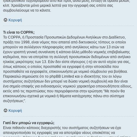
ηλεκτρονικού ταχυδρομείου από και προς άλλα μέλη, ένταξη σε ομάδα μελών,
κλπ. Χρειάζονται μόνο μερικά λεπτά για την εγγραφή σας οπότε σας
συμβουλεύουμε να το κάνετε.
Κορυφή
Τι είναι το COPPA;
Το COPPA, ή Προστασία Προσωπικών Δεδομένων Ανηλίκων στο Διαδίκτυο,
πράξη του 1998, είναι νόμος που απαιτεί από δικτυακούς τόπους οι οποίοι
μπορούν να συλλέγουν πληροφορίες από ανηλίκους κάτω των 13 ετών να
έχουν γραπτή γονική συναίνεση ή κάποια άλλη μέθοδο νομικής επιβεβαίωσης
κηδεμόνα, που να επιτρέπει τη συλλογή προσωπικών δεδομένων από ανήλικο
ηλικίας μικρότερης των 13. Εάν δεν είστε σίγουρος (-η) αν αυτό ισχύει για σας,
όπως κάποιος ο οποίος προσπαθεί να εγγραφεί ή στην ιστοσελίδα που
προσπαθείτε να εγγραφείτε, επικοινωνήστε με νομικό σύμβουλο για βοήθεια.
Παρακαλώ σημειώστε ότι το phpBB Limited και ο ιδιοκτήτης του εν λόγω
συστήματος συζητήσεων δεν μπορεί να δώσει νομική συμβουλή και δεν είναι
ένα σημείο επαφής για ενδοιασμούς νομικού χαρακτήρα οποιουδήποτε είδους,
εκτός από τις περιπτώσεις που περιγράφονται στην ερώτηση “Με ποιόν θα
επικοινωνήσω σχετικά με νομικά ή θέματα κατάχρησης πάνω στο σύστημα
συζητήσεων;”.
Κορυφή
Γιατί δεν μπορώ να εγγραφώ;
Είναι πιθανόν κάποιος διαχειριστής του συστήματος συζητήσεων να έχει
απενεργοποιήσει τις εγγραφές για να αποτρέψει νέους επισκέπτες να