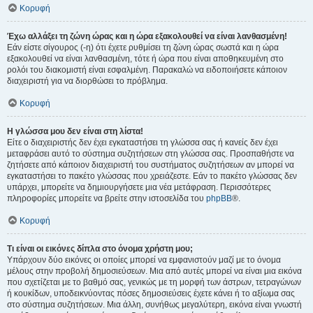
Κορυφή
Έχω αλλάξει τη ζώνη ώρας και η ώρα εξακολουθεί να είναι λανθασμένη!
Εάν είστε σίγουρος (-η) ότι έχετε ρυθμίσει τη ζώνη ώρας σωστά και η ώρα
εξακολουθεί να είναι λανθασμένη, τότε ή ώρα που είναι αποθηκευμένη στο
ρολόι του διακομιστή είναι εσφαλμένη. Παρακαλώ να ειδοποιήσετε κάποιον
διαχειριστή για να διορθώσει το πρόβλημα.
Κορυφή
Η γλώσσα μου δεν είναι στη λίστα!
Είτε ο διαχειριστής δεν έχει εγκαταστήσει τη γλώσσα σας ή κανείς δεν έχει
μεταφράσει αυτό το σύστημα συζητήσεων στη γλώσσα σας. Προσπαθήστε να
ζητήσετε από κάποιον διαχειριστή του συστήματος συζητήσεων αν μπορεί να
εγκαταστήσει το πακέτο γλώσσας που χρειάζεστε. Εάν το πακέτο γλώσσας δεν
υπάρχει, μπορείτε να δημιουργήσετε μια νέα μετάφραση. Περισσότερες
πληροφορίες μπορείτε να βρείτε στην ιστοσελίδα του
phpBB
®.
Κορυφή
Τι είναι οι εικόνες δίπλα στο όνομα χρήστη μου;
Υπάρχουν δύο εικόνες οι οποίες μπορεί να εμφανιστούν μαζί με το όνομα
μέλους στην προβολή δημοσιεύσεων. Μια από αυτές μπορεί να είναι μια εικόνα
που σχετίζεται με το βαθμό σας, γενικώς με τη μορφή των άστρων, τετραγώνων
ή κουκίδων, υποδεικνύοντας πόσες δημοσιεύσεις έχετε κάνει ή το αξίωμα σας
στο σύστημα συζητήσεων. Μια άλλη, συνήθως μεγαλύτερη, εικόνα είναι γνωστή