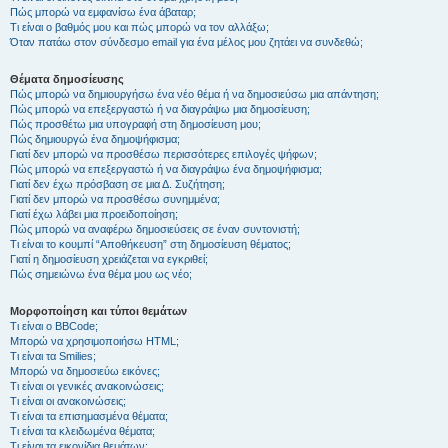
Πώς μπορώ να εμφανίσω ένα άβαταρ;
Τι είναι ο βαθμός μου και πώς μπορώ να τον αλλάξω;
Όταν πατάω στον σύνδεσμο email για ένα μέλος μου ζητάει να συνδεθώ;
Θέματα δημοσίευσης
Πώς μπορώ να δημιουργήσω ένα νέο θέμα ή να δημοσιεύσω μια απάντηση;
Πώς μπορώ να επεξεργαστώ ή να διαγράψω μια δημοσίευση;
Πώς προσθέτω μια υπογραφή στη δημοσίευση μου;
Πώς δημιουργώ ένα δημοψήφισμα;
Γιατί δεν μπορώ να προσθέσω περισσότερες επιλογές ψήφων;
Πώς μπορώ να επεξεργαστώ ή να διαγράψω ένα δημοψήφισμα;
Γιατί δεν έχω πρόσβαση σε μια Δ. Συζήτηση;
Γιατί δεν μπορώ να προσθέσω συνημμένα;
Γιατί έχω λάβει μια προειδοποίηση;
Πώς μπορώ να αναφέρω δημοσιεύσεις σε έναν συντονιστή;
Τι είναι το κουμπί “Αποθήκευση” στη δημοσίευση θέματος;
Γιατί η δημοσίευση χρειάζεται να εγκριθεί;
Πώς σημειώνω ένα θέμα μου ως νέο;
Μορφοποίηση και τύποι θεμάτων
Τι είναι ο BBCode;
Μπορώ να χρησιμοποιήσω HTML;
Τι είναι τα Smilies;
Μπορώ να δημοσιεύω εικόνες;
Τι είναι οι γενικές ανακοινώσεις;
Τι είναι οι ανακοινώσεις;
Τι είναι τα επισημασμένα θέματα;
Τι είναι τα κλειδωμένα θέματα;
Τι είναι τα εικονίδια θεμάτων;