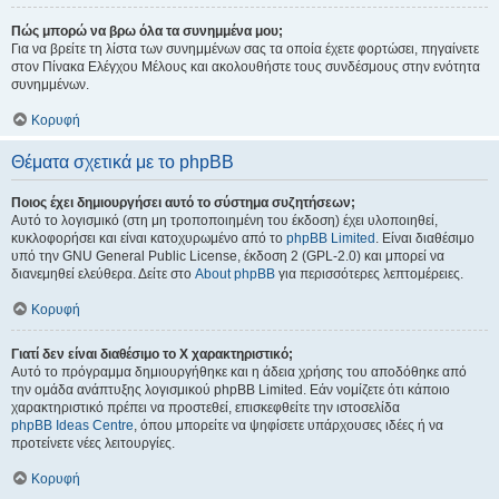
Πώς μπορώ να βρω όλα τα συνημμένα μου;
Για να βρείτε τη λίστα των συνημμένων σας τα οποία έχετε φορτώσει, πηγαίνετε
στον Πίνακα Ελέγχου Μέλους και ακολουθήστε τους συνδέσμους στην ενότητα
συνημμένων.
Κορυφή
Θέματα σχετικά με το phpBB
Ποιος έχει δημιουργήσει αυτό το σύστημα συζητήσεων;
Αυτό το λογισμικό (στη μη τροποποιημένη του έκδοση) έχει υλοποιηθεί,
κυκλοφορήσει και είναι κατοχυρωμένο από το
phpBB Limited
. Είναι διαθέσιμο
υπό την GNU General Public License, έκδοση 2 (GPL-2.0) και μπορεί να
διανεμηθεί ελεύθερα. Δείτε στο
About phpBB
για περισσότερες λεπτομέρειες.
Κορυφή
Γιατί δεν είναι διαθέσιμο το Χ χαρακτηριστικό;
Αυτό το πρόγραμμα δημιουργήθηκε και η άδεια χρήσης του αποδόθηκε από
την ομάδα ανάπτυξης λογισμικού phpBB Limited. Εάν νομίζετε ότι κάποιο
χαρακτηριστικό πρέπει να προστεθεί, επισκεφθείτε την ιστοσελίδα
phpBB Ideas Centre
, όπου μπορείτε να ψηφίσετε υπάρχουσες ιδέες ή να
προτείνετε νέες λειτουργίες.
Κορυφή