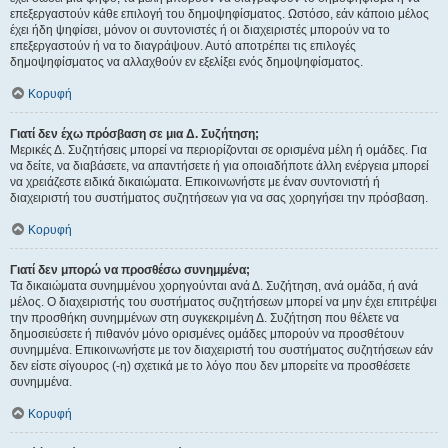
επεξεργαστούν κάθε επιλογή του δημοψηφίσματος. Ωστόσο, εάν κάποιο μέλος
έχει ήδη ψηφίσει, μόνον οι συντονιστές ή οι διαχειριστές μπορούν να το
επεξεργαστούν ή να το διαγράψουν. Αυτό αποτρέπει τις επιλογές
δημοψηφίσματος να αλλαχθούν εν εξελίξει ενός δημοψηφίσματος.
Κορυφή
Γιατί δεν έχω πρόσβαση σε μια Δ. Συζήτηση;
Μερικές Δ. Συζητήσεις μπορεί να περιορίζονται σε ορισμένα μέλη ή ομάδες. Για
να δείτε, να διαβάσετε, να απαντήσετε ή για οποιαδήποτε άλλη ενέργεια μπορεί
να χρειάζεστε ειδικά δικαιώματα. Επικοινωνήστε με έναν συντονιστή ή
διαχειριστή του συστήματος συζητήσεων για να σας χορηγήσει την πρόσβαση.
Κορυφή
Γιατί δεν μπορώ να προσθέσω συνημμένα;
Τα δικαιώματα συνημμένου χορηγούνται ανά Δ. Συζήτηση, ανά ομάδα, ή ανά
μέλος. Ο διαχειριστής του συστήματος συζητήσεων μπορεί να μην έχει επιτρέψει
την προσθήκη συνημμένων στη συγκεκριμένη Δ. Συζήτηση που θέλετε να
δημοσιεύσετε ή πιθανόν μόνο ορισμένες ομάδες μπορούν να προσθέτουν
συνημμένα. Επικοινωνήστε με τον διαχειριστή του συστήματος συζητήσεων εάν
δεν είστε σίγουρος (-η) σχετικά με το λόγο που δεν μπορείτε να προσθέσετε
συνημμένα.
Κορυφή