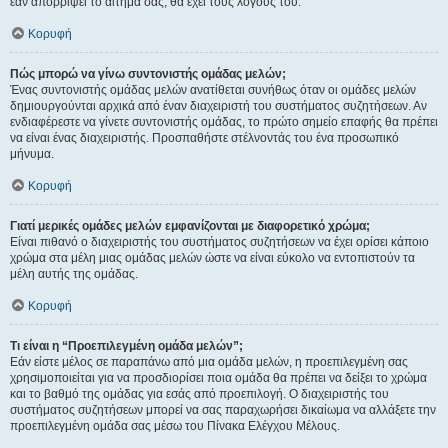
εάν απορρίψει το αίτημα σας, θα έχει τους λόγους του.
Κορυφή
Πώς μπορώ να γίνω συντονιστής ομάδας μελών;
Ένας συντονιστής ομάδας μελών ανατίθεται συνήθως όταν οι ομάδες μελών
δημιουργούνται αρχικά από έναν διαχειριστή του συστήματος συζητήσεων. Αν
ενδιαφέρεστε να γίνετε συντονιστής ομάδας, το πρώτο σημείο επαφής θα πρέπει
να είναι ένας διαχειριστής. Προσπαθήστε στέλνοντάς του ένα προσωπικό
μήνυμα.
Κορυφή
Γιατί μερικές ομάδες μελών εμφανίζονται με διαφορετικό χρώμα;
Είναι πιθανό ο διαχειριστής του συστήματος συζητήσεων να έχει ορίσει κάποιο
χρώμα στα μέλη μιας ομάδας μελών ώστε να είναι εύκολο να εντοπιστούν τα
μέλη αυτής της ομάδας.
Κορυφή
Τι είναι η “Προεπιλεγμένη ομάδα μελών”;
Εάν είστε μέλος σε παραπάνω από μια ομάδα μελών, η προεπιλεγμένη σας
χρησιμοποιείται για να προσδιορίσει ποια ομάδα θα πρέπει να δείξει το χρώμα
και το βαθμό της ομάδας για εσάς από προεπιλογή. Ο διαχειριστής του
συστήματος συζητήσεων μπορεί να σας παραχωρήσει δικαίωμα να αλλάξετε την
προεπιλεγμένη ομάδα σας μέσω του Πίνακα Ελέγχου Μέλους.