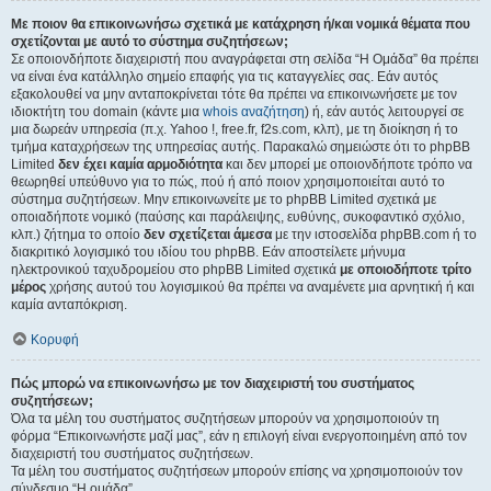
Με ποιον θα επικοινωνήσω σχετικά με κατάχρηση ή/και νομικά θέματα που
σχετίζονται με αυτό το σύστημα συζητήσεων;
Σε οποιονδήποτε διαχειριστή που αναγράφεται στη σελίδα “Η Ομάδα” θα πρέπει
να είναι ένα κατάλληλο σημείο επαφής για τις καταγγελίες σας. Εάν αυτός
εξακολουθεί να μην ανταποκρίνεται τότε θα πρέπει να επικοινωνήσετε με τον
ιδιοκτήτη του domain (κάντε μια
whois αναζήτηση
) ή, εάν αυτός λειτουργεί σε
μια δωρεάν υπηρεσία (π.χ. Yahoo !, free.fr, f2s.com, κλπ), με τη διοίκηση ή το
τμήμα καταχρήσεων της υπηρεσίας αυτής. Παρακαλώ σημειώστε ότι το phpBB
Limited
δεν έχει καμία αρμοδιότητα
και δεν μπορεί με οποιονδήποτε τρόπο να
θεωρηθεί υπεύθυνο για το πώς, πού ή από ποιον χρησιμοποιείται αυτό το
σύστημα συζητήσεων. Μην επικοινωνείτε με το phpBB Limited σχετικά με
οποιαδήποτε νομικό (παύσης και παράλειψης, ευθύνης, συκοφαντικό σχόλιο,
κλπ.) ζήτημα το οποίο
δεν σχετίζεται άμεσα
με την ιστοσελίδα phpBB.com ή το
διακριτικό λογισμικό του ιδίου του phpBB. Εάν αποστείλετε μήνυμα
ηλεκτρονικού ταχυδρομείου στο phpBB Limited σχετικά
με οποιοδήποτε τρίτο
μέρος
χρήσης αυτού του λογισμικού θα πρέπει να αναμένετε μια αρνητική ή και
καμία ανταπόκριση.
Κορυφή
Πώς μπορώ να επικοινωνήσω με τον διαχειριστή του συστήματος
συζητήσεων;
Όλα τα μέλη του συστήματος συζητήσεων μπορούν να χρησιμοποιούν τη
φόρμα “Επικοινωνήστε μαζί μας”, εάν η επιλογή είναι ενεργοποιημένη από τον
διαχειριστή του συστήματος συζητήσεων.
Τα μέλη του συστήματος συζητήσεων μπορούν επίσης να χρησιμοποιούν τον
σύνδεσμο “Η ομάδα”.