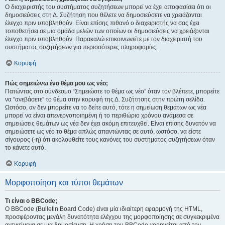
Ο διαχειριστής του συστήματος συζητήσεων μπορεί να έχει αποφασίσει ότι οι
δημοσιεύσεις στη Δ. Συζήτηση που θέλετε να δημοσιεύσετε να χρειάζονται
έλεγχο πριν υποβληθούν. Είναι επίσης πιθανό ο διαχειριστής να σας έχει
τοποθετήσει σε μια ομάδα μελών των οποίων οι δημοσιεύσεις να χρειάζονται
έλεγχο πριν υποβληθούν. Παρακαλώ επικοινωνείτε με τον διαχειριστή του
συστήματος συζητήσεων για περισσότερες πληροφορίες.
Κορυφή
Πώς σημειώνω ένα θέμα μου ως νέο;
Πατώντας στο σύνδεσμο “Σημειώστε το θέμα ως νέο” όταν τον βλέπετε, μπορείτε
να “ανεβάσετε” το θέμα στην κορυφή της Δ. Συζήτησης στην πρώτη σελίδα.
Ωστόσο, αν δεν μπορείτε να το δείτε αυτό, τότε η σημείωση θεμάτων ως νέα
μπορεί να είναι απενεργοποιημένη ή το περιθώριο χρόνου ανάμεσα σε
σημειώσεις θεμάτων ως νέα δεν έχει ακόμη επιτευχθεί. Είναι επίσης δυνατόν να
σημειώσετε ως νέο το θέμα απλώς απαντώντας σε αυτό, ωστόσο, να είστε
σίγουρος (-η) ότι ακολουθείτε τους κανόνες του συστήματος συζητήσεων όταν
το κάνετε αυτό.
Κορυφή
Μορφοποίηση και τύποι θεμάτων
Τι είναι ο BBCode;
Ο BBCode (Bulletin Board Code) είναι μία ιδιαίτερη εφαρμογή της HTML,
προσφέροντας μεγάλη δυνατότητα ελέγχου της μορφοποίησης σε συγκεκριμένα