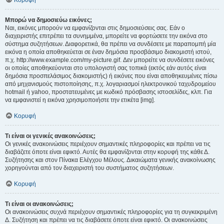
Κορυφή
Μπορώ να δημοσιεύω εικόνες;
Ναι, εικόνες μπορούν να εμφανίζονται στις δημοσιεύσεις σας. Εάν ο
διαχειριστής επιτρέπει τα συνημμένα, μπορείτε να φορτώσετε την εικόνα στο
σύστημα συζητήσεων. Διαφορετικά, θα πρέπει να συνδέσετε με παραπομπή μία
εικόνα η οποία αποθηκεύεται σε έναν δημόσια προσβάσιμο διακομιστή ιστού,
π.χ. http://www.example.com/my-picture.gif. Δεν μπορείτε να συνδέσετε εικόνες
οι οποίες αποθηκεύονται στο υπολογιστή σας τοπικά (εκτός εάν αυτός είναι
δημόσια προσπελάσιμος διακομιστής) ή εικόνες που είναι αποθηκευμένες πίσω
από μηχανισμούς πιστοποίησης, π.χ. λογαριασμοί ηλεκτρονικού ταχυδρομείου
hotmail ή yahoo, προστατευμένες με κωδικό πρόσβασης ιστοσελίδες, κλπ. Για
να εμφανιστεί η εικόνα χρησιμοποιήστε την ετικέτα [img].
Κορυφή
Τι είναι οι γενικές ανακοινώσεις;
Οι γενικές ανακοινώσεις περιέχουν σημαντικές πληροφορίες και πρέπει να τις
διαβάζετε όποτε είναι εφικτό. Αυτές θα εμφανίζονται στην κορυφή της κάθε Δ.
Συζήτησης και στον Πίνακα Ελέγχου Μέλους. Δικαιώματα γενικής ανακοίνωσης
χορηγούνται από τον διαχειριστή του συστήματος συζητήσεων.
Κορυφή
Τι είναι οι ανακοινώσεις;
Οι ανακοινώσεις συχνά περιέχουν σημαντικές πληροφορίες για τη συγκεκριμένη
Δ. Συζήτηση και πρέπει να τις διαβάσετε όποτε είναι εφικτό. Οι ανακοινώσεις