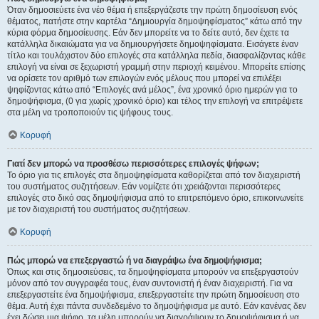
Όταν δημοσιεύετε ένα νέο θέμα ή επεξεργάζεστε την πρώτη δημοσίευση ενός
θέματος, πατήστε στην καρτέλα “Δημιουργία δημοψηφίσματος” κάτω από την
κύρια φόρμα δημοσίευσης. Εάν δεν μπορείτε να το δείτε αυτό, δεν έχετε τα
κατάλληλα δικαιώματα για να δημιουργήσετε δημοψηφίσματα. Εισάγετε έναν
τίτλο και τουλάχιστον δύο επιλογές στα κατάλληλα πεδία, διασφαλίζοντας κάθε
επιλογή να είναι σε ξεχωριστή γραμμή στην περιοχή κειμένου. Μπορείτε επίσης
να ορίσετε τον αριθμό των επιλογών ενός μέλους που μπορεί να επιλέξει
ψηφίζοντας κάτω από “Επιλογές ανά μέλος”, ένα χρονικό όριο ημερών για το
δημοψήφισμα, (0 για χωρίς χρονικό όριο) και τέλος την επιλογή να επιτρέψετε
στα μέλη να τροποποιούν τις ψήφους τους.
Κορυφή
Γιατί δεν μπορώ να προσθέσω περισσότερες επιλογές ψήφων;
Το όριο για τις επιλογές στα δημοψηφίσματα καθορίζεται από τον διαχειριστή
του συστήματος συζητήσεων. Εάν νομίζετε ότι χρειάζονται περισσότερες
επιλογές στο δικό σας δημοψήφισμα από το επιτρεπόμενο όριο, επικοινωνείτε
με τον διαχειριστή του συστήματος συζητήσεων.
Κορυφή
Πώς μπορώ να επεξεργαστώ ή να διαγράψω ένα δημοψήφισμα;
Όπως και στις δημοσιεύσεις, τα δημοψηφίσματα μπορούν να επεξεργαστούν
μόνον από τον συγγραφέα τους, έναν συντονιστή ή έναν διαχειριστή. Για να
επεξεργαστείτε ένα δημοψήφισμα, επεξεργαστείτε την πρώτη δημοσίευση στο
θέμα. Αυτή έχει πάντα συνδεδεμένο το δημοψήφισμα με αυτό. Εάν κανένας δεν
έχει δώσει μια ψήφο, τα μέλη μπορούν να διαγράψουν το δημοψήφισμα ή να