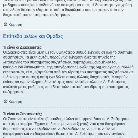
Τα εικονίδια θεμάτων είναι επιλεγμένες εικόνες από τον συγγραφέα σχετιζόμενες
με δημοσιεύσεις και υποδεικνύουν περιεχόμενό τους. Η δυνατότητα για χρήση
εικονιδίων θεμάτων εξαρτάται από τα δικαιώματα που ορίστηκαν από τον
διαχειριστή του συστήματος συζητήσεων.
Κορυφή
Επίπεδα μελών και Ομάδες
Τι είναι οι Διαχειριστές;
Οι Διαχειριστές είναι μέλη με τον υψηλότερο βαθμό ελέγχου σε όλο το σύστημα
συζητήσεων. Τα μέλη αυτά μπορούν να ελέγχουν όλες τις πτυχές της
λειτουργίας του συστήματος συζητήσεων, συμπεριλαμβανομένων του
καθορισμού δικαιωμάτων, της απαγόρευσης μελών, της δημιουργίας ομάδων ή
συντονιστών, κλπ., εξαρτώνται από τον ιδρυτή του συστήματος συζητήσεων και
τι δικαιώματα αυτός ή αυτή έχει δώσει στους άλλους διαχειριστές. Μπορούν
επίσης να έχουν πλήρεις δυνατότητες συντονιστή σε όλες τις Δ. Συζητήσεις,
ανάλογα με τις ρυθμίσεις που διατυπώνεται από τον ιδρυτή του συστήματος
συζητήσεων.
Κορυφή
Τι είναι οι Συντονιστές;
Οι Συντονιστές είναι μέλη (ή ομάδες μελών) που φροντίζουν τις Δ. Συζητήσεις
από μέρα σε μέρα. Έχουν το δικαίωμα να επεξεργάζονται ή να διαγράφουν
δημοσιεύσεις και να κλειδώνουν, να ξεκλειδώνουν, να μετακινούν, να
διαγράφουν και να διαχωρίζουν θέματα στη Δ. Συζήτηση που συντονίζουν.