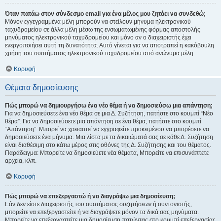
Όταν πατάω στον σύνδεσμο email για ένα μέλος μου ζητάει να συνδεθώ;
Μόνον εγγεγραμμένα μέλη μπορούν να στείλουν μήνυμα ηλεκτρονικού
ταχυδρομείου σε άλλα μέλη μέσω της ενσωματωμένης φόρμας αποστολής
μηνύματος ηλεκτρονικού ταχυδρομείου και μόνο αν ο διαχειριστής έχει
ενεργοποιήσει αυτή τη δυνατότητα. Αυτό γίνεται για να αποτραπεί η κακόβουλη
χρήση του συστήματος ηλεκτρονικού ταχυδρομείου από ανώνυμα μέλη.
Κορυφή
Θέματα δημοσίευσης
Πώς μπορώ να δημιουργήσω ένα νέο θέμα ή να δημοσιεύσω μια απάντηση;
Για να δημοσιεύσετε ένα νέο θέμα σε μια Δ. Συζήτηση, πατήστε στο κουμπί “Νέο
θέμα”. Για να δημοσιεύσετε μια απάντηση σε ένα θέμα, πατήστε στο κουμπί
“Απάντηση”. Μπορεί να χρειαστεί να εγγραφείτε προκειμένου να μπορέσετε να
δημοσιεύσετε ένα μήνυμα. Μια λίστα με τα δικαιώματά σας σε κάθε Δ. Συζήτηση
είναι διαθέσιμη στο κάτω μέρος στις οθόνες της Δ. Συζήτησης και του θέματος.
Παράδειγμα: Μπορείτε να δημοσιεύετε νέα θέματα, Μπορείτε να επισυνάπτετε
αρχεία, κλπ.
Κορυφή
Πώς μπορώ να επεξεργαστώ ή να διαγράψω μια δημοσίευση;
Εάν δεν είστε διαχειριστής του συστήματος συζητήσεων ή συντονιστής,
μπορείτε να επεξεργαστείτε ή να διαγράψετε μόνον τα δικά σας μηνύματα.
Μπορείτε να επεξεργαστείτε μια δημοσίευση πατώντας στο κουμπί επεξεργασίας