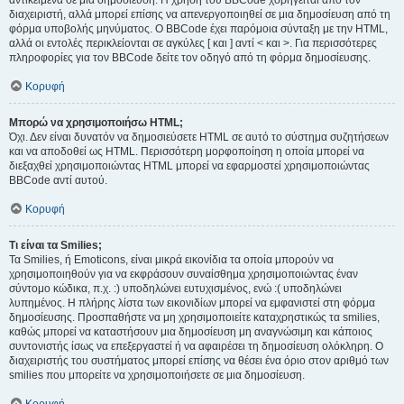
αντικείμενα σε μια δημοσίευση. Η χρήση του BBCode χορηγείται από τον
διαχειριστή, αλλά μπορεί επίσης να απενεργοποιηθεί σε μια δημοσίευση από τη
φόρμα υποβολής μηνύματος. Ο BBCode έχει παρόμοια σύνταξη με την HTML,
αλλά οι εντολές περικλείονται σε αγκύλες [ και ] αντί < και >. Για περισσότερες
πληροφορίες για τον BBCode δείτε τον οδηγό από τη φόρμα δημοσίευσης.
Κορυφή
Μπορώ να χρησιμοποιήσω HTML;
Όχι. Δεν είναι δυνατόν να δημοσιεύσετε HTML σε αυτό το σύστημα συζητήσεων
και να αποδοθεί ως HTML. Περισσότερη μορφοποίηση η οποία μπορεί να
διεξαχθεί χρησιμοποιώντας HTML μπορεί να εφαρμοστεί χρησιμοποιώντας
BBCode αντί αυτού.
Κορυφή
Τι είναι τα Smilies;
Τα Smilies, ή Emoticons, είναι μικρά εικονίδια τα οποία μπορούν να
χρησιμοποιηθούν για να εκφράσουν συναίσθημα χρησιμοποιώντας έναν
σύντομο κώδικα, π.χ. :) υποδηλώνει ευτυχισμένος, ενώ :( υποδηλώνει
λυπημένος. Η πλήρης λίστα των εικονιδίων μπορεί να εμφανιστεί στη φόρμα
δημοσίευσης. Προσπαθήστε να μη χρησιμοποιείτε καταχρηστικώς τα smilies,
καθώς μπορεί να καταστήσουν μια δημοσίευση μη αναγνώσιμη και κάποιος
συντονιστής ίσως να επεξεργαστεί ή να αφαιρέσει τη δημοσίευση ολόκληρη. Ο
διαχειριστής του συστήματος μπορεί επίσης να θέσει ένα όριο στον αριθμό των
smilies που μπορείτε να χρησιμοποιήσετε σε μια δημοσίευση.