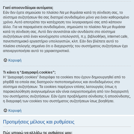
Γιατί αποσυνδέομαι αυτόματα;
Εάν δεν έχετε σημειώσει το πλαίσιο
Να με θυμάσαι
κατά τη σύνδεση σας, το
σύστημα συζητήσεων θα σας διατηρεί συνδεδεμένο μόνο για έναν καθορισμένο
χρόνο. Αυτό αποτρέπει την κατάχρηση του λογαριασμού σας από κάποιον
άλλο. Για να παραμείνετε συνδεδεμένοι, σημειώστε το πλαίσιο
Να με θυμάσαι
κατά τη σύνδεση σας. Αυτό δεν συνιστάται εάν συνδέεστε στο σύστημα
συζητήσεων από έναν κοινόχρηστο υπολογιστή, π.χ. βιβλιοθήκη, internet cafe,
πανεπιστημιακό εργαστήριο υπολογιστών, κλπ. Εάν δεν βλέπετε αυτό το
πλαίσιο επιλογής σημαίνει ότι ο διαχειριστής του συστήματος συζητήσεων έχει
απενεργοποιήσει αυτό το χαρακτηριστικό.
Κορυφή
Τι κάνει η “Διαγραφή cookies”;
Η “Διαγραφή cookies” διαγράφει τα cookies που έχουν δημιουργηθεί από το
phpBB τα οποία σας διατηρούν πιστοποιημένους και συνδεδεμένους στο
σύστημα συζητήσεων. Τα cookies παρέχουν επίσης λειτουργίες όπως η
παρακολούθηση αναγνωσμένων εάν είναι ενεργοποιημένη από τον διαχειριστή
του συστήματος συζητήσεων. Εάν έχετε προβλήματα σύνδεσης ή αποσύνδεσης,
η διαγραφή των cookies του συστήματος συζητήσεων ίσως βοηθήσει.
Κορυφή
Προτιμήσεις μέλους και ρυθμίσεις
Πώς μπορώ να αλλάξω τις ρυθμίσεις μου;