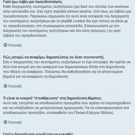
Γιατί έχω λάβει μια προειδοποίηση;
Κάθε διαχειριστής συστήματος συζητήσεων έχει δικό του σύνολο των κανόνων
στην ιστοσελίδα του. Εάν έχετε παραβεί κάποιο κανόνα, τότε ίσως να λάβατε μια
προειδοποίηση. Παρακαλώ σημειώστε ότι αυτό είναι απόφαση του διαχειριστή
του συστήματος συζητήσεων και το phpBB Limited δεν έχει τίποτα να κάνει με
τις προειδοποιήσεις στη συγκεκριμένη ιστοσελίδα. Επικοινωνήστε με τον
διαχειριστή του συστήματος συζητήσεων εάν δεν είστε σίγουρος (-η) γιατί
λάβατε την προειδοποίηση.
Κορυφή
Πώς μπορώ να αναφέρω δημοσιεύσεις σε έναν συντονιστή;
Εάν ο διαχειριστής του συστήματος συζητήσεων το έχει επιτρέψει, θα πρέπει να
δείτε ένα κουμπί για την αναφορά των δημοσιεύσεων δίπλα στη δημοσίευση
που θέλετε να αναφέρετε. Πατώντας θα καθοδηγηθείτε για τα απαιτούμενα
βήματα για να αναφέρετε τη δημοσίευση.
Κορυφή
Τι είναι το κουμπί “Αποθήκευση” στη δημοσίευση θέματος;
Αυτό σας επιτρέπει να αποθηκεύσετε προσχέδια που πρέπει να συμπληρωθούν
και να υποβληθούν σε μεταγενέστερη ημερομηνία. Για να επαναφορτώσετε ένα
αποθηκευμένο προσχέδιο, επισκεφθείτε τον Πίνακα Ελέγχου Μέλους.
Κορυφή
Γιατί η δημοσίευση χρειάζεται να εγκριθεί;