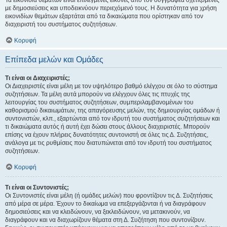
Τα εικονίδια θεμάτων είναι επιλεγμένες εικόνες από τον συγγραφέα σχετιζόμενες
με δημοσιεύσεις και υποδεικνύουν περιεχόμενό τους. Η δυνατότητα για χρήση
εικονιδίων θεμάτων εξαρτάται από τα δικαιώματα που ορίστηκαν από τον
διαχειριστή του συστήματος συζητήσεων.
Κορυφή
Επίπεδα μελών και Ομάδες
Τι είναι οι Διαχειριστές;
Οι Διαχειριστές είναι μέλη με τον υψηλότερο βαθμό ελέγχου σε όλο το σύστημα
συζητήσεων. Τα μέλη αυτά μπορούν να ελέγχουν όλες τις πτυχές της
λειτουργίας του συστήματος συζητήσεων, συμπεριλαμβανομένων του
καθορισμού δικαιωμάτων, της απαγόρευσης μελών, της δημιουργίας ομάδων ή
συντονιστών, κλπ., εξαρτώνται από τον ιδρυτή του συστήματος συζητήσεων και
τι δικαιώματα αυτός ή αυτή έχει δώσει στους άλλους διαχειριστές. Μπορούν
επίσης να έχουν πλήρεις δυνατότητες συντονιστή σε όλες τις Δ. Συζητήσεις,
ανάλογα με τις ρυθμίσεις που διατυπώνεται από τον ιδρυτή του συστήματος
συζητήσεων.
Κορυφή
Τι είναι οι Συντονιστές;
Οι Συντονιστές είναι μέλη (ή ομάδες μελών) που φροντίζουν τις Δ. Συζητήσεις
από μέρα σε μέρα. Έχουν το δικαίωμα να επεξεργάζονται ή να διαγράφουν
δημοσιεύσεις και να κλειδώνουν, να ξεκλειδώνουν, να μετακινούν, να
διαγράφουν και να διαχωρίζουν θέματα στη Δ. Συζήτηση που συντονίζουν.