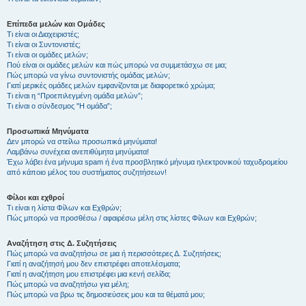
Επίπεδα μελών και Ομάδες
Τι είναι οι Διαχειριστές;
Τι είναι οι Συντονιστές;
Τι είναι οι ομάδες μελών;
Πού είναι οι ομάδες μελών και πώς μπορώ να συμμετάσχω σε μια;
Πώς μπορώ να γίνω συντονιστής ομάδας μελών;
Γιατί μερικές ομάδες μελών εμφανίζονται με διαφορετικό χρώμα;
Τι είναι η “Προεπιλεγμένη ομάδα μελών”;
Τι είναι ο σύνδεσμος "Η ομάδα”;
Προσωπικά Μηνύματα
Δεν μπορώ να στείλω προσωπικά μηνύματα!
Λαμβάνω συνέχεια ανεπιθύμητα μηνύματα!
Έχω λάβει ένα μήνυμα spam ή ένα προσβλητικό μήνυμα ηλεκτρονικού ταχυδρομείου
από κάποιο μέλος του συστήματος συζητήσεων!
Φίλοι και εχθροί
Τι είναι η λίστα Φίλων και Εχθρών;
Πώς μπορώ να προσθέσω / αφαιρέσω μέλη στις λίστες Φίλων και Εχθρών;
Αναζήτηση στις Δ. Συζητήσεις
Πώς μπορώ να αναζητήσω σε μια ή περισσότερες Δ. Συζητήσεις;
Γιατί η αναζήτησή μου δεν επιστρέφει αποτελέσματα;
Γιατί η αναζήτηση μου επιστρέφει μια κενή σελίδα;
Πώς μπορώ να αναζητήσω για μέλη;
Πώς μπορώ να βρω τις δημοσιεύσεις μου και τα θέματά μου;