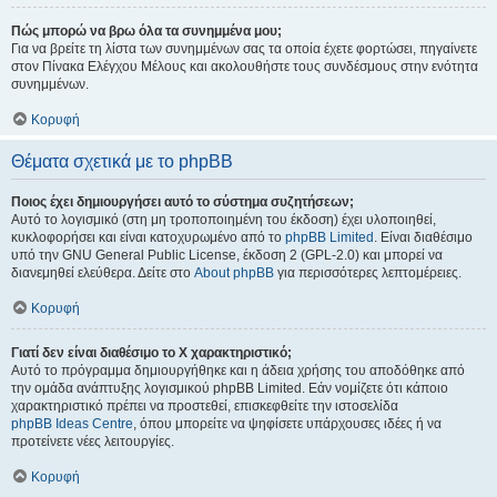
Πώς μπορώ να βρω όλα τα συνημμένα μου;
Για να βρείτε τη λίστα των συνημμένων σας τα οποία έχετε φορτώσει, πηγαίνετε
στον Πίνακα Ελέγχου Μέλους και ακολουθήστε τους συνδέσμους στην ενότητα
συνημμένων.
Κορυφή
Θέματα σχετικά με το phpBB
Ποιος έχει δημιουργήσει αυτό το σύστημα συζητήσεων;
Αυτό το λογισμικό (στη μη τροποποιημένη του έκδοση) έχει υλοποιηθεί,
κυκλοφορήσει και είναι κατοχυρωμένο από το
phpBB Limited
. Είναι διαθέσιμο
υπό την GNU General Public License, έκδοση 2 (GPL-2.0) και μπορεί να
διανεμηθεί ελεύθερα. Δείτε στο
About phpBB
για περισσότερες λεπτομέρειες.
Κορυφή
Γιατί δεν είναι διαθέσιμο το Χ χαρακτηριστικό;
Αυτό το πρόγραμμα δημιουργήθηκε και η άδεια χρήσης του αποδόθηκε από
την ομάδα ανάπτυξης λογισμικού phpBB Limited. Εάν νομίζετε ότι κάποιο
χαρακτηριστικό πρέπει να προστεθεί, επισκεφθείτε την ιστοσελίδα
phpBB Ideas Centre
, όπου μπορείτε να ψηφίσετε υπάρχουσες ιδέες ή να
προτείνετε νέες λειτουργίες.
Κορυφή