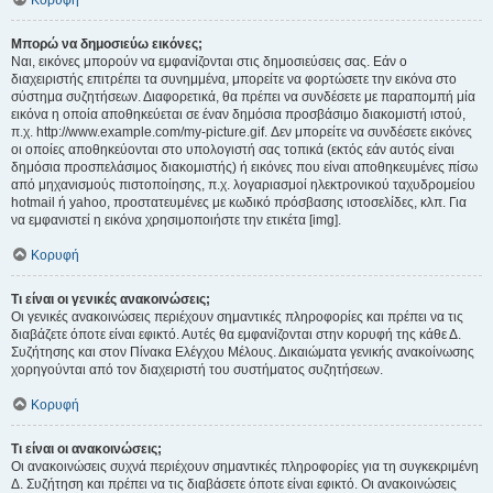
Κορυφή
Μπορώ να δημοσιεύω εικόνες;
Ναι, εικόνες μπορούν να εμφανίζονται στις δημοσιεύσεις σας. Εάν ο
διαχειριστής επιτρέπει τα συνημμένα, μπορείτε να φορτώσετε την εικόνα στο
σύστημα συζητήσεων. Διαφορετικά, θα πρέπει να συνδέσετε με παραπομπή μία
εικόνα η οποία αποθηκεύεται σε έναν δημόσια προσβάσιμο διακομιστή ιστού,
π.χ. http://www.example.com/my-picture.gif. Δεν μπορείτε να συνδέσετε εικόνες
οι οποίες αποθηκεύονται στο υπολογιστή σας τοπικά (εκτός εάν αυτός είναι
δημόσια προσπελάσιμος διακομιστής) ή εικόνες που είναι αποθηκευμένες πίσω
από μηχανισμούς πιστοποίησης, π.χ. λογαριασμοί ηλεκτρονικού ταχυδρομείου
hotmail ή yahoo, προστατευμένες με κωδικό πρόσβασης ιστοσελίδες, κλπ. Για
να εμφανιστεί η εικόνα χρησιμοποιήστε την ετικέτα [img].
Κορυφή
Τι είναι οι γενικές ανακοινώσεις;
Οι γενικές ανακοινώσεις περιέχουν σημαντικές πληροφορίες και πρέπει να τις
διαβάζετε όποτε είναι εφικτό. Αυτές θα εμφανίζονται στην κορυφή της κάθε Δ.
Συζήτησης και στον Πίνακα Ελέγχου Μέλους. Δικαιώματα γενικής ανακοίνωσης
χορηγούνται από τον διαχειριστή του συστήματος συζητήσεων.
Κορυφή
Τι είναι οι ανακοινώσεις;
Οι ανακοινώσεις συχνά περιέχουν σημαντικές πληροφορίες για τη συγκεκριμένη
Δ. Συζήτηση και πρέπει να τις διαβάσετε όποτε είναι εφικτό. Οι ανακοινώσεις