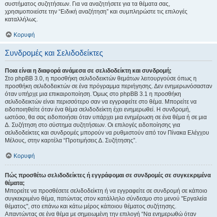
συστήματος συζητήσεων. Για να αναζητήσετε για τα θέματα σας,
χρησιμοποιείστε την “Ειδική αναζήτηση” και συμπληρώστε τις επιλογές
καταλλήλως.
Κορυφή
Συνδρομές και Σελιδοδείκτες
Ποια είναι η διαφορά ανάμεσα σε σελιδοδείκτη και συνδρομή;
Στο phpBB 3.0, η προσθήκη σελιδοδεικτών θεμάτων λειτουργούσε όπως η
προσθήκη σελιδοδεικτών σε ένα πρόγραμμα περιήγησης. Δεν ενημερωνόσασταν
όταν υπήρχε μια επικαιροποίηση. Όμως στο phpBB 3.1 η προσθήκη
σελιδοδεικτών είναι περισσότερο σαν να εγγραφείτε στο θέμα. Μπορείτε να
ειδοποιηθείτε όταν ένα θέμα σελιδοδείκτη έχει ενημερωθεί. Η συνδρομή,
ωστόσο, θα σας ειδοποιήσει όταν υπάρχει μια ενημέρωση σε ένα θέμα ή σε μια
Δ. Συζήτηση στο σύστημα συζητήσεων. Οι επιλογές ειδοποίησης για
σελιδοδείκτες και συνδρομές μπορούν να ρυθμιστούν από τον Πίνακα Ελέγχου
Μέλους, στην καρτέλα “Προτιμήσεις Δ. Συζήτησης”.
Κορυφή
Πώς προσθέτω σελιδοδείκτες ή εγγράφομαι σε συνδρομές σε συγκεκριμένα
θέματα;
Μπορείτε να προσθέσετε σελιδοδείκτη ή να εγγραφείτε σε συνδρομή σε κάποιο
συγκεκριμένο θέμα, πατώντας στον κατάλληλο σύνδεσμο στο μενού "Εργαλεία
θέματος", στο επάνω και κάτω μέρος κάποιου θέματος συζήτησης.
Απαντώντας σε ένα θέμα με σημειωμένη την επιλογή “Να ενημερωθώ όταν