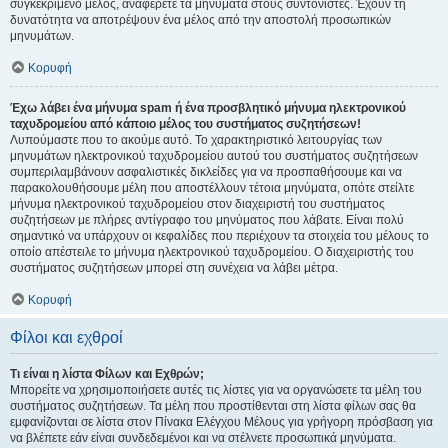
συγκεκριμένο μέλος, αναφέρετε τα μηνύματα στους συντονιστές. Έχουν τη
δυνατότητα να αποτρέψουν ένα μέλος από την αποστολή προσωπικών
μηνυμάτων.
Κορυφή
Έχω λάβει ένα μήνυμα spam ή ένα προσβλητικό μήνυμα ηλεκτρονικού
ταχυδρομείου από κάποιο μέλος του συστήματος συζητήσεων!
Λυπούμαστε που το ακούμε αυτό. Το χαρακτηριστικό λειτουργίας των
μηνυμάτων ηλεκτρονικού ταχυδρομείου αυτού του συστήματος συζητήσεων
συμπεριλαμβάνουν ασφαλιστικές δικλείδες για να προσπαθήσουμε και να
παρακολουθήσουμε μέλη που αποστέλλουν τέτοια μηνύματα, οπότε στείλτε
μήνυμα ηλεκτρονικού ταχυδρομείου στον διαχειριστή του συστήματος
συζητήσεων με πλήρες αντίγραφο του μηνύματος που λάβατε. Είναι πολύ
σημαντικό να υπάρχουν οι κεφαλίδες που περιέχουν τα στοιχεία του μέλους το
οποίο απέστειλε το μήνυμα ηλεκτρονικού ταχυδρομείου. Ο διαχειριστής του
συστήματος συζητήσεων μπορεί στη συνέχεια να λάβει μέτρα.
Κορυφή
Φίλοι και εχθροί
Τι είναι η λίστα Φίλων και Εχθρών;
Μπορείτε να χρησιμοποιήσετε αυτές τις λίστες για να οργανώσετε τα μέλη του
συστήματος συζητήσεων. Τα μέλη που προστίθενται στη λίστα φίλων σας θα
εμφανίζονται σε λίστα στον Πίνακα Ελέγχου Μέλους για γρήγορη πρόσβαση για
να βλέπετε εάν είναι συνδεδεμένοι και να στέλνετε προσωπικά μηνύματα.