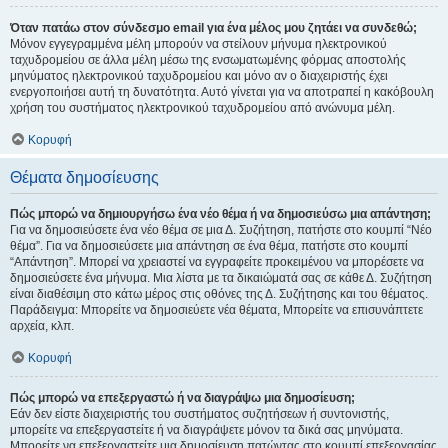
Όταν πατάω στον σύνδεσμο email για ένα μέλος μου ζητάει να συνδεθώ;
Μόνον εγγεγραμμένα μέλη μπορούν να στείλουν μήνυμα ηλεκτρονικού
ταχυδρομείου σε άλλα μέλη μέσω της ενσωματωμένης φόρμας αποστολής
μηνύματος ηλεκτρονικού ταχυδρομείου και μόνο αν ο διαχειριστής έχει
ενεργοποιήσει αυτή τη δυνατότητα. Αυτό γίνεται για να αποτραπεί η κακόβουλη
χρήση του συστήματος ηλεκτρονικού ταχυδρομείου από ανώνυμα μέλη.
Κορυφή
Θέματα δημοσίευσης
Πώς μπορώ να δημιουργήσω ένα νέο θέμα ή να δημοσιεύσω μια απάντηση;
Για να δημοσιεύσετε ένα νέο θέμα σε μια Δ. Συζήτηση, πατήστε στο κουμπί “Νέο
θέμα”. Για να δημοσιεύσετε μια απάντηση σε ένα θέμα, πατήστε στο κουμπί
“Απάντηση”. Μπορεί να χρειαστεί να εγγραφείτε προκειμένου να μπορέσετε να
δημοσιεύσετε ένα μήνυμα. Μια λίστα με τα δικαιώματά σας σε κάθε Δ. Συζήτηση
είναι διαθέσιμη στο κάτω μέρος στις οθόνες της Δ. Συζήτησης και του θέματος.
Παράδειγμα: Μπορείτε να δημοσιεύετε νέα θέματα, Μπορείτε να επισυνάπτετε
αρχεία, κλπ.
Κορυφή
Πώς μπορώ να επεξεργαστώ ή να διαγράψω μια δημοσίευση;
Εάν δεν είστε διαχειριστής του συστήματος συζητήσεων ή συντονιστής,
μπορείτε να επεξεργαστείτε ή να διαγράψετε μόνον τα δικά σας μηνύματα.
Μπορείτε να επεξεργαστείτε μια δημοσίευση πατώντας στο κουμπί επεξεργασίας