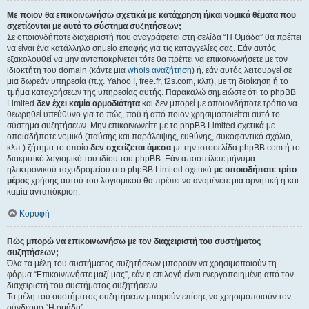
Με ποιον θα επικοινωνήσω σχετικά με κατάχρηση ή/και νομικά θέματα που
σχετίζονται με αυτό το σύστημα συζητήσεων;
Σε οποιονδήποτε διαχειριστή που αναγράφεται στη σελίδα “Η Ομάδα” θα πρέπει
να είναι ένα κατάλληλο σημείο επαφής για τις καταγγελίες σας. Εάν αυτός
εξακολουθεί να μην ανταποκρίνεται τότε θα πρέπει να επικοινωνήσετε με τον
ιδιοκτήτη του domain (κάντε μια
whois αναζήτηση
) ή, εάν αυτός λειτουργεί σε
μια δωρεάν υπηρεσία (π.χ. Yahoo !, free.fr, f2s.com, κλπ), με τη διοίκηση ή το
τμήμα καταχρήσεων της υπηρεσίας αυτής. Παρακαλώ σημειώστε ότι το phpBB
Limited
δεν έχει καμία αρμοδιότητα
και δεν μπορεί με οποιονδήποτε τρόπο να
θεωρηθεί υπεύθυνο για το πώς, πού ή από ποιον χρησιμοποιείται αυτό το
σύστημα συζητήσεων. Μην επικοινωνείτε με το phpBB Limited σχετικά με
οποιαδήποτε νομικό (παύσης και παράλειψης, ευθύνης, συκοφαντικό σχόλιο,
κλπ.) ζήτημα το οποίο
δεν σχετίζεται άμεσα
με την ιστοσελίδα phpBB.com ή το
διακριτικό λογισμικό του ιδίου του phpBB. Εάν αποστείλετε μήνυμα
ηλεκτρονικού ταχυδρομείου στο phpBB Limited σχετικά
με οποιοδήποτε τρίτο
μέρος
χρήσης αυτού του λογισμικού θα πρέπει να αναμένετε μια αρνητική ή και
καμία ανταπόκριση.
Κορυφή
Πώς μπορώ να επικοινωνήσω με τον διαχειριστή του συστήματος
συζητήσεων;
Όλα τα μέλη του συστήματος συζητήσεων μπορούν να χρησιμοποιούν τη
φόρμα “Επικοινωνήστε μαζί μας”, εάν η επιλογή είναι ενεργοποιημένη από τον
διαχειριστή του συστήματος συζητήσεων.
Τα μέλη του συστήματος συζητήσεων μπορούν επίσης να χρησιμοποιούν τον
σύνδεσμο “Η ομάδα”.