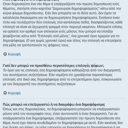
Όταν δημοσιεύετε ένα νέο θέμα ή επεξεργάζεστε την πρώτη δημοσίευση ενός
θέματος, πατήστε στην καρτέλα “Δημιουργία δημοψηφίσματος” κάτω από την
κύρια φόρμα δημοσίευσης. Εάν δεν μπορείτε να το δείτε αυτό, δεν έχετε τα
κατάλληλα δικαιώματα για να δημιουργήσετε δημοψηφίσματα. Εισάγετε έναν
τίτλο και τουλάχιστον δύο επιλογές στα κατάλληλα πεδία, διασφαλίζοντας κάθε
επιλογή να είναι σε ξεχωριστή γραμμή στην περιοχή κειμένου. Μπορείτε επίσης
να ορίσετε τον αριθμό των επιλογών ενός μέλους που μπορεί να επιλέξει
ψηφίζοντας κάτω από “Επιλογές ανά μέλος”, ένα χρονικό όριο ημερών για το
δημοψήφισμα, (0 για χωρίς χρονικό όριο) και τέλος την επιλογή να επιτρέψετε
στα μέλη να τροποποιούν τις ψήφους τους.
Κορυφή
Γιατί δεν μπορώ να προσθέσω περισσότερες επιλογές ψήφων;
Το όριο για τις επιλογές στα δημοψηφίσματα καθορίζεται από τον διαχειριστή
του συστήματος συζητήσεων. Εάν νομίζετε ότι χρειάζονται περισσότερες
επιλογές στο δικό σας δημοψήφισμα από το επιτρεπόμενο όριο, επικοινωνείτε
με τον διαχειριστή του συστήματος συζητήσεων.
Κορυφή
Πώς μπορώ να επεξεργαστώ ή να διαγράψω ένα δημοψήφισμα;
Όπως και στις δημοσιεύσεις, τα δημοψηφίσματα μπορούν να επεξεργαστούν
μόνον από τον συγγραφέα τους, έναν συντονιστή ή έναν διαχειριστή. Για να
επεξεργαστείτε ένα δημοψήφισμα, επεξεργαστείτε την πρώτη δημοσίευση στο
θέμα. Αυτή έχει πάντα συνδεδεμένο το δημοψήφισμα με αυτό. Εάν κανένας δεν
έχει δώσει μια ψήφο, τα μέλη μπορούν να διαγράψουν το δημοψήφισμα ή να