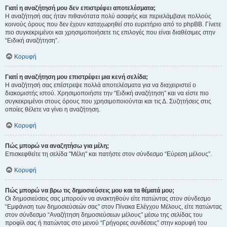
Γιατί η αναζήτησή μου δεν επιστρέφει αποτελέσματα;
Η αναζήτησή σας ήταν πιθανότατα πολύ ασαφής και περιελάμβανε πολλούς
κοινούς όρους που δεν έχουν καταχωρηθεί στο ευρετήριο από το phpBB. Γίνετε
πιο συγκεκριμένοι και χρησιμοποιήσετε τις επιλογές που είναι διαθέσιμες στην
“Ειδική αναζήτηση”.
Κορυφή
Γιατί η αναζήτηση μου επιστρέφει μια κενή σελίδα;
Η αναζήτησή σας επέστρεψε πολλά αποτελέσματα για να διαχειριστεί ο
διακομιστής ιστού. Χρησιμοποιήστε την “Ειδική αναζήτηση” και να είστε πιο
συγκεκριμένοι στους όρους που χρησιμοποιούνται και τις Δ. Συζητήσεις στις
οποίες θέλετε να γίνει η αναζήτηση.
Κορυφή
Πώς μπορώ να αναζητήσω για μέλη;
Επισκεφθείτε τη σελίδα "Μέλη" και πατήστε στον σύνδεσμο “Εύρεση μέλους”.
Κορυφή
Πώς μπορώ να βρω τις δημοσιεύσεις μου και τα θέματά μου;
Οι δημοσιεύσεις σας μπορούν να ανακτηθούν είτε πατώντας στον σύνδεσμο
“Εμφάνιση των δημοσιεύσεών σας” στον Πίνακα Ελέγχου Μέλους, είτε πατώντας
στον σύνδεσμο “Αναζήτηση δημοσιεύσεων μέλους” μέσω της σελίδας του
προφίλ σας ή πατώντας στο μενού “Γρήγορες συνδέσεις” στην κορυφή του