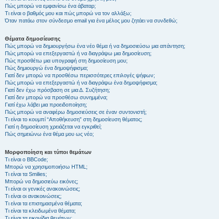
Πώς μπορώ να εμφανίσω ένα άβαταρ;
Τι είναι ο βαθμός μου και πώς μπορώ να τον αλλάξω;
Όταν πατάω στον σύνδεσμο email για ένα μέλος μου ζητάει να συνδεθώ;
Θέματα δημοσίευσης
Πώς μπορώ να δημιουργήσω ένα νέο θέμα ή να δημοσιεύσω μια απάντηση;
Πώς μπορώ να επεξεργαστώ ή να διαγράψω μια δημοσίευση;
Πώς προσθέτω μια υπογραφή στη δημοσίευση μου;
Πώς δημιουργώ ένα δημοψήφισμα;
Γιατί δεν μπορώ να προσθέσω περισσότερες επιλογές ψήφων;
Πώς μπορώ να επεξεργαστώ ή να διαγράψω ένα δημοψήφισμα;
Γιατί δεν έχω πρόσβαση σε μια Δ. Συζήτηση;
Γιατί δεν μπορώ να προσθέσω συνημμένα;
Γιατί έχω λάβει μια προειδοποίηση;
Πώς μπορώ να αναφέρω δημοσιεύσεις σε έναν συντονιστή;
Τι είναι το κουμπί “Αποθήκευση” στη δημοσίευση θέματος;
Γιατί η δημοσίευση χρειάζεται να εγκριθεί;
Πώς σημειώνω ένα θέμα μου ως νέο;
Μορφοποίηση και τύποι θεμάτων
Τι είναι ο BBCode;
Μπορώ να χρησιμοποιήσω HTML;
Τι είναι τα Smilies;
Μπορώ να δημοσιεύω εικόνες;
Τι είναι οι γενικές ανακοινώσεις;
Τι είναι οι ανακοινώσεις;
Τι είναι τα επισημασμένα θέματα;
Τι είναι τα κλειδωμένα θέματα;
Τι είναι τα εικονίδια θεμάτων;