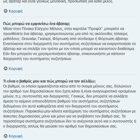
ως άβαταρ και είναι γενικώς μοναδική, προσωπική για κάθε μέλος.
Κορυφή
Πώς μπορώ να εμφανίσω ένα άβαταρ;
Μέσα στον Πίνακα Ελέγχου Μέλους, στην καρτέλα “Προφίλ”, μπορείτε να
προσθέσετε ένα άβαταρ, χρησιμοποιώντας μια από τις ακόλουθες τέσσερις
μεθόδους: Gravatar, Γκαλερί, Φόρτωση από σύνδεσμο ή Φόρτωση άβαταρ.
Εναπόκειται στον διαχειριστή του συστήματος συζητήσεων να ενεργοποιήσει τα
άβαταρ και να επιλέξει τον τρόπο με τον οποίο μπορεί να καταστούν διαθέσιμα.
Εάν δεν μπορείτε να χρησιμοποιήσετε άβαταρ, επικοινωνήστε με κάποιον
διαχειριστή του συστήματος συζητήσεων.
Κορυφή
Τι είναι ο βαθμός μου και πώς μπορώ να τον αλλάξω;
Οι βαθμοί, οι οποίοι εμφανίζονται κάτω από το όνομα μέλους σας, δηλώνουν
τον αριθμό των δημοσιεύσεων που έχετε κάνει ή είναι αναγνωριστικό ορισμένων
μελών, π.χ. συντονιστές και διαχειριστές. Γενικώς, δεν μπορείτε να αλλάξετε
άμεσα το κείμενο οποιουδήποτε βαθμού του συστήματος συζητήσεων
δεδομένου ότι αυτό καθορίζεται από τον διαχειριστή του συστήματος
συζητήσεων. Παρακαλώ μην κάνετε κατάχρηση του συστήματος συζητήσεων με
άσκοπες δημοσιεύσεις μόνο και μόνο για να ανεβάσετε τον βαθμό σας. Τα
περισσότερα συστήματα συζητήσεων δεν το ανέχονται αυτό και ο συντονιστής ή
ο διαχειριστής απλώς θα μειώσει τον αριθμό των δημοσιεύσεων σας.
Κορυφή