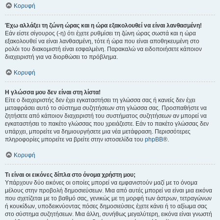
Κορυφή
Έχω αλλάξει τη ζώνη ώρας και η ώρα εξακολουθεί να είναι λανθασμένη!
Εάν είστε σίγουρος (-η) ότι έχετε ρυθμίσει τη ζώνη ώρας σωστά και η ώρα
εξακολουθεί να είναι λανθασμένη, τότε ή ώρα που είναι αποθηκευμένη στο
ρολόι του διακομιστή είναι εσφαλμένη. Παρακαλώ να ειδοποιήσετε κάποιον
διαχειριστή για να διορθώσει το πρόβλημα.
Κορυφή
Η γλώσσα μου δεν είναι στη λίστα!
Είτε ο διαχειριστής δεν έχει εγκαταστήσει τη γλώσσα σας ή κανείς δεν έχει
μεταφράσει αυτό το σύστημα συζητήσεων στη γλώσσα σας. Προσπαθήστε να
ζητήσετε από κάποιον διαχειριστή του συστήματος συζητήσεων αν μπορεί να
εγκαταστήσει το πακέτο γλώσσας που χρειάζεστε. Εάν το πακέτο γλώσσας δεν
υπάρχει, μπορείτε να δημιουργήσετε μια νέα μετάφραση. Περισσότερες
πληροφορίες μπορείτε να βρείτε στην ιστοσελίδα του
phpBB
®.
Κορυφή
Τι είναι οι εικόνες δίπλα στο όνομα χρήστη μου;
Υπάρχουν δύο εικόνες οι οποίες μπορεί να εμφανιστούν μαζί με το όνομα
μέλους στην προβολή δημοσιεύσεων. Μια από αυτές μπορεί να είναι μια εικόνα
που σχετίζεται με το βαθμό σας, γενικώς με τη μορφή των άστρων, τετραγώνων
ή κουκίδων, υποδεικνύοντας πόσες δημοσιεύσεις έχετε κάνει ή το αξίωμα σας
στο σύστημα συζητήσεων. Μια άλλη, συνήθως μεγαλύτερη, εικόνα είναι γνωστή