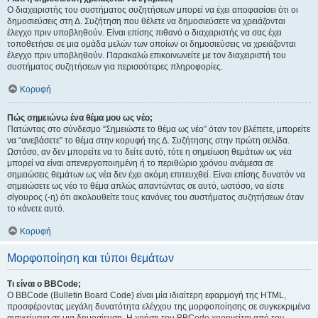
Ο διαχειριστής του συστήματος συζητήσεων μπορεί να έχει αποφασίσει ότι οι
δημοσιεύσεις στη Δ. Συζήτηση που θέλετε να δημοσιεύσετε να χρειάζονται
έλεγχο πριν υποβληθούν. Είναι επίσης πιθανό ο διαχειριστής να σας έχει
τοποθετήσει σε μια ομάδα μελών των οποίων οι δημοσιεύσεις να χρειάζονται
έλεγχο πριν υποβληθούν. Παρακαλώ επικοινωνείτε με τον διαχειριστή του
συστήματος συζητήσεων για περισσότερες πληροφορίες.
Κορυφή
Πώς σημειώνω ένα θέμα μου ως νέο;
Πατώντας στο σύνδεσμο “Σημειώστε το θέμα ως νέο” όταν τον βλέπετε, μπορείτε
να “ανεβάσετε” το θέμα στην κορυφή της Δ. Συζήτησης στην πρώτη σελίδα.
Ωστόσο, αν δεν μπορείτε να το δείτε αυτό, τότε η σημείωση θεμάτων ως νέα
μπορεί να είναι απενεργοποιημένη ή το περιθώριο χρόνου ανάμεσα σε
σημειώσεις θεμάτων ως νέα δεν έχει ακόμη επιτευχθεί. Είναι επίσης δυνατόν να
σημειώσετε ως νέο το θέμα απλώς απαντώντας σε αυτό, ωστόσο, να είστε
σίγουρος (-η) ότι ακολουθείτε τους κανόνες του συστήματος συζητήσεων όταν
το κάνετε αυτό.
Κορυφή
Μορφοποίηση και τύποι θεμάτων
Τι είναι ο BBCode;
Ο BBCode (Bulletin Board Code) είναι μία ιδιαίτερη εφαρμογή της HTML,
προσφέροντας μεγάλη δυνατότητα ελέγχου της μορφοποίησης σε συγκεκριμένα