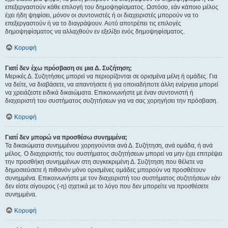
επεξεργαστούν κάθε επιλογή του δημοψηφίσματος. Ωστόσο, εάν κάποιο μέλος
έχει ήδη ψηφίσει, μόνον οι συντονιστές ή οι διαχειριστές μπορούν να το
επεξεργαστούν ή να το διαγράψουν. Αυτό αποτρέπει τις επιλογές
δημοψηφίσματος να αλλαχθούν εν εξελίξει ενός δημοψηφίσματος.
Κορυφή
Γιατί δεν έχω πρόσβαση σε μια Δ. Συζήτηση;
Μερικές Δ. Συζητήσεις μπορεί να περιορίζονται σε ορισμένα μέλη ή ομάδες. Για
να δείτε, να διαβάσετε, να απαντήσετε ή για οποιαδήποτε άλλη ενέργεια μπορεί
να χρειάζεστε ειδικά δικαιώματα. Επικοινωνήστε με έναν συντονιστή ή
διαχειριστή του συστήματος συζητήσεων για να σας χορηγήσει την πρόσβαση.
Κορυφή
Γιατί δεν μπορώ να προσθέσω συνημμένα;
Τα δικαιώματα συνημμένου χορηγούνται ανά Δ. Συζήτηση, ανά ομάδα, ή ανά
μέλος. Ο διαχειριστής του συστήματος συζητήσεων μπορεί να μην έχει επιτρέψει
την προσθήκη συνημμένων στη συγκεκριμένη Δ. Συζήτηση που θέλετε να
δημοσιεύσετε ή πιθανόν μόνο ορισμένες ομάδες μπορούν να προσθέτουν
συνημμένα. Επικοινωνήστε με τον διαχειριστή του συστήματος συζητήσεων εάν
δεν είστε σίγουρος (-η) σχετικά με το λόγο που δεν μπορείτε να προσθέσετε
συνημμένα.
Κορυφή