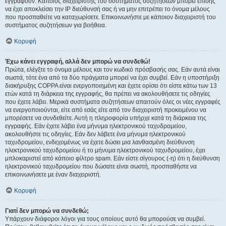
εγγραφούν. Κάποιος διαχειριστής του συστήματος συζητήσεων μπορεί επίσης
να έχει αποκλείσει την IP διεύθυνσή σας ή να μην επιτρέπει το όνομα μέλους
που προσπαθείτε να καταχωρίσετε. Επικοινωνήστε με κάποιον διαχειριστή του
συστήματος συζητήσεων για βοήθεια.
Κορυφή
Έχω κάνει εγγραφή, αλλά δεν μπορώ να συνδεθώ!
Πρώτα, ελέγξτε το όνομα μέλους και τον κωδικό πρόσβασής σας. Εάν αυτά είναι
σωστά, τότε ένα από τα δύο πράγματα μπορεί να έχει συμβεί. Εάν η υποστήριξη
διακήρυξης COPPA είναι ενεργοποιημένη και έχετε ορίσει ότι είστε κάτω των 13
ετών κατά τη διάρκεια της εγγραφής, θα πρέπει να ακολουθήσετε τις οδηγίες
που έχετε λάβει. Μερικά συστήματα συζητήσεων απαιτούν όλες οι νέες εγγραφές
να ενεργοποιούνται, είτε από εσάς είτε από τον διαχειριστή προκειμένου να
μπορέσετε να συνδεθείτε. Αυτή η πληροφορία υπήρχε κατά τη διάρκεια της
εγγραφής. Εάν έχετε λάβει ένα μήνυμα ηλεκτρονικού ταχυδρομείου,
ακολουθήστε τις οδηγίες. Εάν δεν λάβετε ένα μήνυμα ηλεκτρονικού
ταχυδρομείου, ενδεχομένως να έχετε δώσει μια λανθασμένη διεύθυνση
ηλεκτρονικού ταχυδρομείου ή το μήνυμα ηλεκτρονικού ταχυδρομείου, έχει
μπλοκαριστεί από κάποιο φίλτρο spam. Εάν είστε σίγουρος (-η) ότι η διεύθυνση
ηλεκτρονικού ταχυδρομείου που δώσατε είναι σωστή, προσπαθήστε να
επικοινωνήσετε με έναν διαχειριστή.
Κορυφή
Γιατί δεν μπορώ να συνδεθώ;
Υπάρχουν διάφοροι λόγοι για τους οποίους αυτό θα μπορούσε να συμβεί.