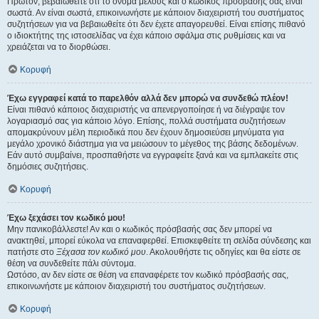
Πρώτον, βεβαιωθείτε ότι το όνομα μέλους και ο κωδικός πρόσβασής σας είναι
σωστά. Αν είναι σωστά, επικοινωνήστε με κάποιον διαχειριστή του συστήματος
συζητήσεων για να βεβαιωθείτε ότι δεν έχετε απαγορευθεί. Είναι επίσης πιθανό
ο ιδιοκτήτης της ιστοσελίδας να έχει κάποιο σφάλμα στις ρυθμίσεις και να
χρειάζεται να το διορθώσει.
Κορυφή
Έχω εγγραφεί κατά το παρελθόν αλλά δεν μπορώ να συνδεθώ πλέον!
Είναι πιθανό κάποιος διαχειριστής να απενεργοποίησε ή να διέγραψε τον
λογαριασμό σας για κάποιο λόγο. Επίσης, πολλά συστήματα συζητήσεων
απομακρύνουν μέλη περιοδικά που δεν έχουν δημοσιεύσει μηνύματα για
μεγάλο χρονικό διάστημα για να μειώσουν το μέγεθος της βάσης δεδομένων.
Εάν αυτό συμβαίνει, προσπαθήστε να εγγραφείτε ξανά και να εμπλακείτε στις
δημόσιες συζητήσεις.
Κορυφή
Έχω ξεχάσει τον κωδικό μου!
Μην πανικοβάλλεστε! Αν και ο κωδικός πρόσβασής σας δεν μπορεί να
ανακτηθεί, μπορεί εύκολα να επαναφερθεί. Επισκεφθείτε τη σελίδα σύνδεσης και
πατήστε στο
Ξέχασα τον κωδικό μου
. Ακολουθήστε τις οδηγίες και θα είστε σε
θέση να συνδεθείτε πάλι σύντομα.
Ωστόσο, αν δεν είστε σε θέση να επαναφέρετε τον κωδικό πρόσβασής σας,
επικοινωνήστε με κάποιον διαχειριστή του συστήματος συζητήσεων.
Κορυφή