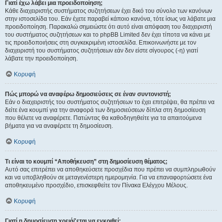
Γιατί έχω λάβει μια προειδοποίηση;
Κάθε διαχειριστής συστήματος συζητήσεων έχει δικό του σύνολο των κανόνων
στην ιστοσελίδα του. Εάν έχετε παραβεί κάποιο κανόνα, τότε ίσως να λάβατε μια
προειδοποίηση. Παρακαλώ σημειώστε ότι αυτό είναι απόφαση του διαχειριστή
του συστήματος συζητήσεων και το phpBB Limited δεν έχει τίποτα να κάνει με
τις προειδοποιήσεις στη συγκεκριμένη ιστοσελίδα. Επικοινωνήστε με τον
διαχειριστή του συστήματος συζητήσεων εάν δεν είστε σίγουρος (-η) γιατί
λάβατε την προειδοποίηση.
Κορυφή
Πώς μπορώ να αναφέρω δημοσιεύσεις σε έναν συντονιστή;
Εάν ο διαχειριστής του συστήματος συζητήσεων το έχει επιτρέψει, θα πρέπει να
δείτε ένα κουμπί για την αναφορά των δημοσιεύσεων δίπλα στη δημοσίευση
που θέλετε να αναφέρετε. Πατώντας θα καθοδηγηθείτε για τα απαιτούμενα
βήματα για να αναφέρετε τη δημοσίευση.
Κορυφή
Τι είναι το κουμπί “Αποθήκευση” στη δημοσίευση θέματος;
Αυτό σας επιτρέπει να αποθηκεύσετε προσχέδια που πρέπει να συμπληρωθούν
και να υποβληθούν σε μεταγενέστερη ημερομηνία. Για να επαναφορτώσετε ένα
αποθηκευμένο προσχέδιο, επισκεφθείτε τον Πίνακα Ελέγχου Μέλους.
Κορυφή
Γιατί η δημοσίευση χρειάζεται να εγκριθεί;