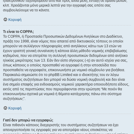
ηλεκτρονικού ταχυδρομείου από και προς άλλα μέλη, ένταξη σε ομάδα μελών,
κλπ. Χρειάζονται μόνο μερικά λεπτά για την εγγραφή σας οπότε σας
συμβουλεύουμε να το κάνετε.
Κορυφή
Τι είναι το COPPA;
Το COPPA, ή Προστασία Προσωπικών Δεδομένων Ανηλίκων στο Διαδίκτυο,
πράξη του 1998, είναι νόμος που απαιτεί από δικτυακούς τόπους οι οποίοι
μπορούν να συλλέγουν πληροφορίες από ανηλίκους κάτω των 13 ετών να
έχουν γραπτή γονική συναίνεση ή κάποια άλλη μέθοδο νομικής επιβεβαίωσης
κηδεμόνα, που να επιτρέπει τη συλλογή προσωπικών δεδομένων από ανήλικο
ηλικίας μικρότερης των 13. Εάν δεν είστε σίγουρος (-η) αν αυτό ισχύει για σας,
όπως κάποιος ο οποίος προσπαθεί να εγγραφεί ή στην ιστοσελίδα που
προσπαθείτε να εγγραφείτε, επικοινωνήστε με νομικό σύμβουλο για βοήθεια.
Παρακαλώ σημειώστε ότι το phpBB Limited και ο ιδιοκτήτης του εν λόγω
συστήματος συζητήσεων δεν μπορεί να δώσει νομική συμβουλή και δεν είναι
ένα σημείο επαφής για ενδοιασμούς νομικού χαρακτήρα οποιουδήποτε είδους,
εκτός από τις περιπτώσεις που περιγράφονται στην ερώτηση “Με ποιόν θα
επικοινωνήσω σχετικά με νομικά ή θέματα κατάχρησης πάνω στο σύστημα
συζητήσεων;”.
Κορυφή
Γιατί δεν μπορώ να εγγραφώ;
Είναι πιθανόν κάποιος διαχειριστής του συστήματος συζητήσεων να έχει
απενεργοποιήσει τις εγγραφές για να αποτρέψει νέους επισκέπτες να