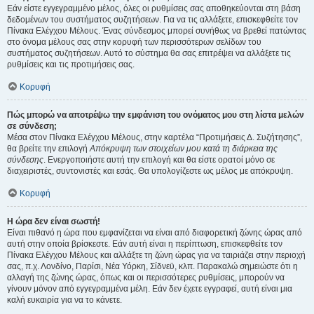
Εάν είστε εγγεγραμμένο μέλος, όλες οι ρυθμίσεις σας αποθηκεύονται στη βάση
δεδομένων του συστήματος συζητήσεων. Για να τις αλλάξετε, επισκεφθείτε τον
Πίνακα Ελέγχου Μέλους. Ένας σύνδεσμος μπορεί συνήθως να βρεθεί πατώντας
στο όνομα μέλους σας στην κορυφή των περισσότερων σελίδων του
συστήματος συζητήσεων. Αυτό το σύστημα θα σας επιτρέψει να αλλάξετε τις
ρυθμίσεις και τις προτιμήσεις σας.
Κορυφή
Πώς μπορώ να αποτρέψω την εμφάνιση του ονόματος μου στη λίστα μελών
σε σύνδεση;
Μέσα στον Πίνακα Ελέγχου Μέλους, στην καρτέλα “Προτιμήσεις Δ. Συζήτησης”,
θα βρείτε την επιλογή
Απόκρυψη των στοιχείων μου κατά τη διάρκεια της
σύνδεσης
. Ενεργοποιήστε αυτή την επιλογή και θα είστε ορατοί μόνο σε
διαχειριστές, συντονιστές και εσάς. Θα υπολογίζεστε ως μέλος με απόκρυψη.
Κορυφή
Η ώρα δεν είναι σωστή!
Είναι πιθανό η ώρα που εμφανίζεται να είναι από διαφορετική ζώνης ώρας από
αυτή στην οποία βρίσκεστε. Εάν αυτή είναι η περίπτωση, επισκεφθείτε τον
Πίνακα Ελέγχου Μέλους και αλλάξτε τη ζώνη ώρας για να ταιριάζει στην περιοχή
σας, π.χ. Λονδίνο, Παρίσι, Νέα Υόρκη, Σίδνεϋ, κλπ. Παρακαλώ σημειώστε ότι η
αλλαγή της ζώνης ώρας, όπως και οι περισσότερες ρυθμίσεις, μπορούν να
γίνουν μόνον από εγγεγραμμένα μέλη. Εάν δεν έχετε εγγραφεί, αυτή είναι μια
καλή ευκαιρία για να το κάνετε.