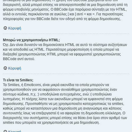
αντικείμενα σε μια δημοσίευση. Η χρήση του BBCode χορηγείται από τον
διαχειριστή, αλλά μπορεί επίσης να απενεργοποιηθεί σε μια δημοσίευση από τη
φόρμα υποβολής μηνύματος. Ο BBCode έχει παρόμοια σύνταξη με την HTML,
αλλά οι εντολές περικλείονται σε αγκύλες [ και ] αντί < και >. Για περισσότερες
πληροφορίες για τον BBCode δείτε τον οδηγό από τη φόρμα δημοσίευσης.
Κορυφή
Μπορώ να χρησιμοποιήσω HTML;
Όχι. Δεν είναι δυνατόν να δημοσιεύσετε HTML σε αυτό το σύστημα συζητήσεων
και να αποδοθεί ως HTML. Περισσότερη μορφοποίηση η οποία μπορεί να
διεξαχθεί χρησιμοποιώντας HTML μπορεί να εφαρμοστεί χρησιμοποιώντας
BBCode αντί αυτού.
Κορυφή
Τι είναι τα Smilies;
Τα Smilies, ή Emoticons, είναι μικρά εικονίδια τα οποία μπορούν να
χρησιμοποιηθούν για να εκφράσουν συναίσθημα χρησιμοποιώντας έναν
σύντομο κώδικα, π.χ. :) υποδηλώνει ευτυχισμένος, ενώ :( υποδηλώνει
λυπημένος. Η πλήρης λίστα των εικονιδίων μπορεί να εμφανιστεί στη φόρμα
δημοσίευσης. Προσπαθήστε να μη χρησιμοποιείτε καταχρηστικώς τα smilies,
καθώς μπορεί να καταστήσουν μια δημοσίευση μη αναγνώσιμη και κάποιος
συντονιστής ίσως να επεξεργαστεί ή να αφαιρέσει τη δημοσίευση ολόκληρη. Ο
διαχειριστής του συστήματος μπορεί επίσης να θέσει ένα όριο στον αριθμό των
smilies που μπορείτε να χρησιμοποιήσετε σε μια δημοσίευση.