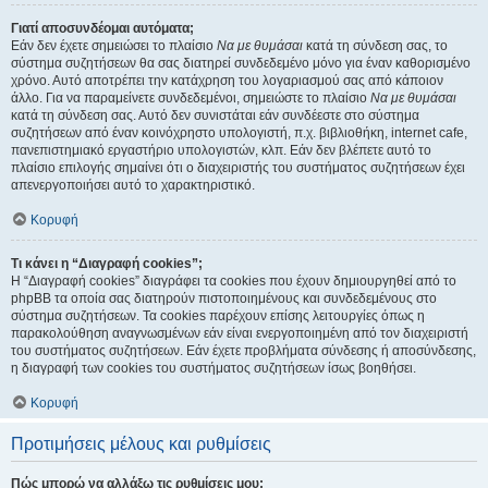
Γιατί αποσυνδέομαι αυτόματα;
Εάν δεν έχετε σημειώσει το πλαίσιο
Να με θυμάσαι
κατά τη σύνδεση σας, το
σύστημα συζητήσεων θα σας διατηρεί συνδεδεμένο μόνο για έναν καθορισμένο
χρόνο. Αυτό αποτρέπει την κατάχρηση του λογαριασμού σας από κάποιον
άλλο. Για να παραμείνετε συνδεδεμένοι, σημειώστε το πλαίσιο
Να με θυμάσαι
κατά τη σύνδεση σας. Αυτό δεν συνιστάται εάν συνδέεστε στο σύστημα
συζητήσεων από έναν κοινόχρηστο υπολογιστή, π.χ. βιβλιοθήκη, internet cafe,
πανεπιστημιακό εργαστήριο υπολογιστών, κλπ. Εάν δεν βλέπετε αυτό το
πλαίσιο επιλογής σημαίνει ότι ο διαχειριστής του συστήματος συζητήσεων έχει
απενεργοποιήσει αυτό το χαρακτηριστικό.
Κορυφή
Τι κάνει η “Διαγραφή cookies”;
Η “Διαγραφή cookies” διαγράφει τα cookies που έχουν δημιουργηθεί από το
phpBB τα οποία σας διατηρούν πιστοποιημένους και συνδεδεμένους στο
σύστημα συζητήσεων. Τα cookies παρέχουν επίσης λειτουργίες όπως η
παρακολούθηση αναγνωσμένων εάν είναι ενεργοποιημένη από τον διαχειριστή
του συστήματος συζητήσεων. Εάν έχετε προβλήματα σύνδεσης ή αποσύνδεσης,
η διαγραφή των cookies του συστήματος συζητήσεων ίσως βοηθήσει.
Κορυφή
Προτιμήσεις μέλους και ρυθμίσεις
Πώς μπορώ να αλλάξω τις ρυθμίσεις μου;