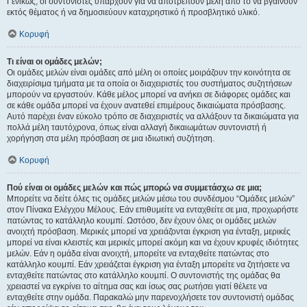
Γενικώς, οι συντονιστές υπάρχουν για να αποτρέπουν μέλη από το να βγαίνουν
εκτός θέματος ή να δημοσιεύουν καταχρηστικό ή προσβλητικό υλικό.
Κορυφή
Τι είναι οι ομάδες μελών;
Οι ομάδες μελών είναι ομάδες από μέλη οι οποίες μοιράζουν την κοινότητα σε
διαχειρίσιμα τμήματα με τα οποία οι διαχειριστές του συστήματος συζητήσεων
μπορούν να εργαστούν. Κάθε μέλος μπορεί να ανήκει σε διάφορες ομάδες και
σε κάθε ομάδα μπορεί να έχουν ανατεθεί επιμέρους δικαιώματα πρόσβασης.
Αυτό παρέχει έναν εύκολο τρόπο σε διαχειριστές να αλλάξουν τα δικαιώματα για
πολλά μέλη ταυτόχρονα, όπως είναι αλλαγή δικαιωμάτων συντονιστή ή
χορήγηση στα μέλη πρόσβαση σε μια ιδιωτική συζήτηση.
Κορυφή
Πού είναι οι ομάδες μελών και πώς μπορώ να συμμετάσχω σε μια;
Μπορείτε να δείτε όλες τις ομάδες μελών μέσω του συνδέσμου “Ομάδες μελών”
στον Πίνακα Ελέγχου Μέλους. Εάν επιθυμείτε να ενταχθείτε σε μια, προχωρήστε
πατώντας το κατάλληλο κουμπί. Ωστόσο, δεν έχουν όλες οι ομάδες μελών
ανοιχτή πρόσβαση. Μερικές μπορεί να χρειάζονται έγκριση για ένταξη, μερικές
μπορεί να είναι κλειστές και μερικές μπορεί ακόμη και να έχουν κρυφές ιδιότητες
μελών. Εάν η ομάδα είναι ανοιχτή, μπορείτε να ενταχθείτε πατώντας στο
κατάλληλο κουμπί. Εάν χρειάζεται έγκριση για ένταξη μπορείτε να ζητήσετε να
ενταχθείτε πατώντας στο κατάλληλο κουμπί. Ο συντονιστής της ομάδας θα
χρειαστεί να εγκρίνει το αίτημα σας και ίσως σας ρωτήσει γιατί θέλετε να
ενταχθείτε στην ομάδα. Παρακαλώ μην παρενοχλήσετε τον συντονιστή ομάδας