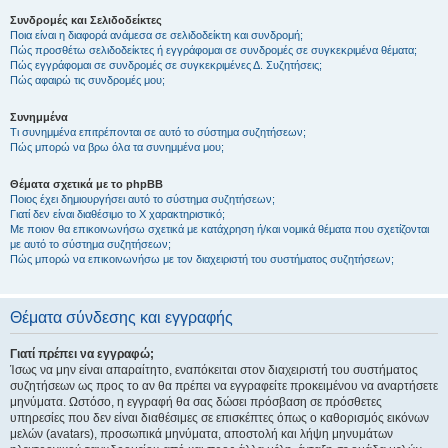
Συνδρομές και Σελιδοδείκτες
Ποια είναι η διαφορά ανάμεσα σε σελιδοδείκτη και συνδρομή;
Πώς προσθέτω σελιδοδείκτες ή εγγράφομαι σε συνδρομές σε συγκεκριμένα θέματα;
Πώς εγγράφομαι σε συνδρομές σε συγκεκριμένες Δ. Συζητήσεις;
Πώς αφαιρώ τις συνδρομές μου;
Συνημμένα
Τι συνημμένα επιτρέπονται σε αυτό το σύστημα συζητήσεων;
Πώς μπορώ να βρω όλα τα συνημμένα μου;
Θέματα σχετικά με το phpBB
Ποιος έχει δημιουργήσει αυτό το σύστημα συζητήσεων;
Γιατί δεν είναι διαθέσιμο το Χ χαρακτηριστικό;
Με ποιον θα επικοινωνήσω σχετικά με κατάχρηση ή/και νομικά θέματα που σχετίζονται
με αυτό το σύστημα συζητήσεων;
Πώς μπορώ να επικοινωνήσω με τον διαχειριστή του συστήματος συζητήσεων;
Θέματα σύνδεσης και εγγραφής
Γιατί πρέπει να εγγραφώ;
Ίσως να μην είναι απαραίτητο, εναπόκειται στον διαχειριστή του συστήματος
συζητήσεων ως προς το αν θα πρέπει να εγγραφείτε προκειμένου να αναρτήσετε
μηνύματα. Ωστόσο, η εγγραφή θα σας δώσει πρόσβαση σε πρόσθετες
υπηρεσίες που δεν είναι διαθέσιμες σε επισκέπτες όπως ο καθορισμός εικόνων
μελών (avatars), προσωπικά μηνύματα, αποστολή και λήψη μηνυμάτων