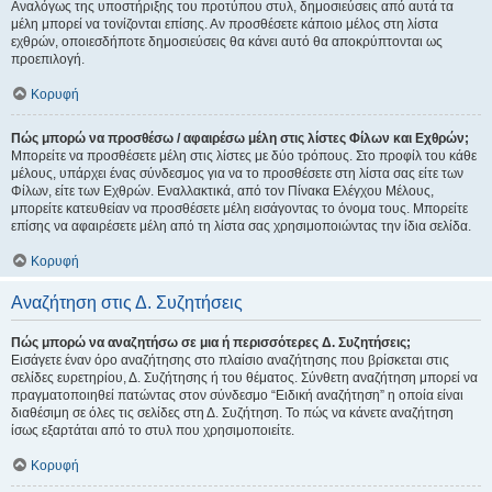
Αναλόγως της υποστήριξης του προτύπου στυλ, δημοσιεύσεις από αυτά τα
μέλη μπορεί να τονίζονται επίσης. Αν προσθέσετε κάποιο μέλος στη λίστα
εχθρών, οποιεσδήποτε δημοσιεύσεις θα κάνει αυτό θα αποκρύπτονται ως
προεπιλογή.
Κορυφή
Πώς μπορώ να προσθέσω / αφαιρέσω μέλη στις λίστες Φίλων και Εχθρών;
Μπορείτε να προσθέσετε μέλη στις λίστες με δύο τρόπους. Στο προφίλ του κάθε
μέλους, υπάρχει ένας σύνδεσμος για να το προσθέσετε στη λίστα σας είτε των
Φίλων, είτε των Εχθρών. Εναλλακτικά, από τον Πίνακα Ελέγχου Μέλους,
μπορείτε κατευθείαν να προσθέσετε μέλη εισάγοντας το όνομα τους. Μπορείτε
επίσης να αφαιρέσετε μέλη από τη λίστα σας χρησιμοποιώντας την ίδια σελίδα.
Κορυφή
Αναζήτηση στις Δ. Συζητήσεις
Πώς μπορώ να αναζητήσω σε μια ή περισσότερες Δ. Συζητήσεις;
Εισάγετε έναν όρο αναζήτησης στο πλαίσιο αναζήτησης που βρίσκεται στις
σελίδες ευρετηρίου, Δ. Συζήτησης ή του θέματος. Σύνθετη αναζήτηση μπορεί να
πραγματοποιηθεί πατώντας στον σύνδεσμο “Ειδική αναζήτηση” η οποία είναι
διαθέσιμη σε όλες τις σελίδες στη Δ. Συζήτηση. Το πώς να κάνετε αναζήτηση
ίσως εξαρτάται από το στυλ που χρησιμοποιείτε.
Κορυφή