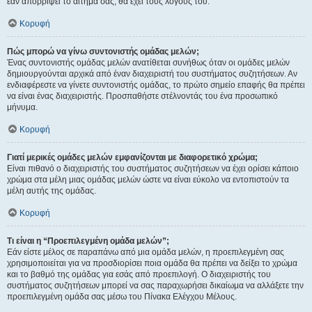
εάν απορρίψει το αίτημα σας, θα έχει τους λόγους του.
Κορυφή
Πώς μπορώ να γίνω συντονιστής ομάδας μελών;
Ένας συντονιστής ομάδας μελών ανατίθεται συνήθως όταν οι ομάδες μελών
δημιουργούνται αρχικά από έναν διαχειριστή του συστήματος συζητήσεων. Αν
ενδιαφέρεστε να γίνετε συντονιστής ομάδας, το πρώτο σημείο επαφής θα πρέπει
να είναι ένας διαχειριστής. Προσπαθήστε στέλνοντάς του ένα προσωπικό
μήνυμα.
Κορυφή
Γιατί μερικές ομάδες μελών εμφανίζονται με διαφορετικό χρώμα;
Είναι πιθανό ο διαχειριστής του συστήματος συζητήσεων να έχει ορίσει κάποιο
χρώμα στα μέλη μιας ομάδας μελών ώστε να είναι εύκολο να εντοπιστούν τα
μέλη αυτής της ομάδας.
Κορυφή
Τι είναι η “Προεπιλεγμένη ομάδα μελών”;
Εάν είστε μέλος σε παραπάνω από μια ομάδα μελών, η προεπιλεγμένη σας
χρησιμοποιείται για να προσδιορίσει ποια ομάδα θα πρέπει να δείξει το χρώμα
και το βαθμό της ομάδας για εσάς από προεπιλογή. Ο διαχειριστής του
συστήματος συζητήσεων μπορεί να σας παραχωρήσει δικαίωμα να αλλάξετε την
προεπιλεγμένη ομάδα σας μέσω του Πίνακα Ελέγχου Μέλους.