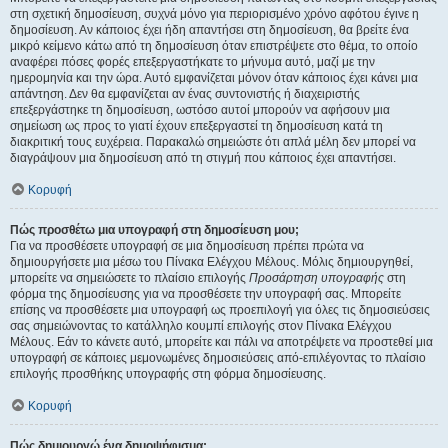
στη σχετική δημοσίευση, συχνά μόνο για περιορισμένο χρόνο αφότου έγινε η
δημοσίευση. Αν κάποιος έχει ήδη απαντήσει στη δημοσίευση, θα βρείτε ένα
μικρό κείμενο κάτω από τη δημοσίευση όταν επιστρέψετε στο θέμα, το οποίο
αναφέρει πόσες φορές επεξεργαστήκατε το μήνυμα αυτό, μαζί με την
ημερομηνία και την ώρα. Αυτό εμφανίζεται μόνον όταν κάποιος έχει κάνει μια
απάντηση. Δεν θα εμφανίζεται αν ένας συντονιστής ή διαχειριστής
επεξεργάστηκε τη δημοσίευση, ωστόσο αυτοί μπορούν να αφήσουν μια
σημείωση ως προς το γιατί έχουν επεξεργαστεί τη δημοσίευση κατά τη
διακριτική τους ευχέρεια. Παρακαλώ σημειώστε ότι απλά μέλη δεν μπορεί να
διαγράψουν μια δημοσίευση από τη στιγμή που κάποιος έχει απαντήσει.
Κορυφή
Πώς προσθέτω μια υπογραφή στη δημοσίευση μου;
Για να προσθέσετε υπογραφή σε μια δημοσίευση πρέπει πρώτα να
δημιουργήσετε μια μέσω του Πίνακα Ελέγχου Μέλους. Μόλις δημιουργηθεί,
μπορείτε να σημειώσετε το πλαίσιο επιλογής
Προσάρτηση υπογραφής
στη
φόρμα της δημοσίευσης για να προσθέσετε την υπογραφή σας. Μπορείτε
επίσης να προσθέσετε μια υπογραφή ως προεπιλογή για όλες τις δημοσιεύσεις
σας σημειώνοντας το κατάλληλο κουμπί επιλογής στον Πίνακα Ελέγχου
Μέλους. Εάν το κάνετε αυτό, μπορείτε και πάλι να αποτρέψετε να προστεθεί μια
υπογραφή σε κάποιες μεμονωμένες δημοσιεύσεις από-επιλέγοντας το πλαίσιο
επιλογής προσθήκης υπογραφής στη φόρμα δημοσίευσης.
Κορυφή
Πώς δημιουργώ ένα δημοψήφισμα;