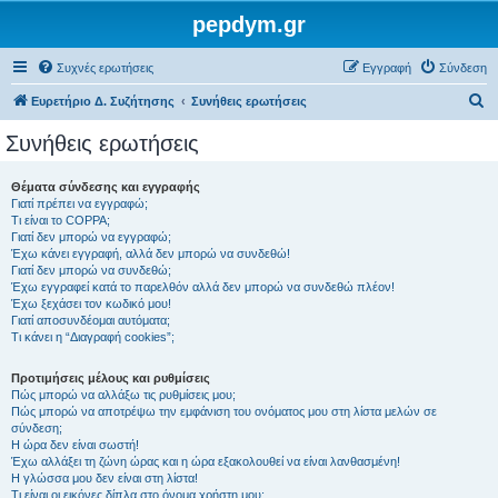
pepdym.gr
Συχνές ερωτήσεις
Εγγραφή
Σύνδεση
Α
Ευρετήριο Δ. Συζήτησης
Συνήθεις ερωτήσεις
ν
Συνήθεις ερωτήσεις
α
ζ
Θέματα σύνδεσης και εγγραφής
Γιατί πρέπει να εγγραφώ;
ή
Τι είναι το COPPA;
τ
Γιατί δεν μπορώ να εγγραφώ;
Έχω κάνει εγγραφή, αλλά δεν μπορώ να συνδεθώ!
η
Γιατί δεν μπορώ να συνδεθώ;
Έχω εγγραφεί κατά το παρελθόν αλλά δεν μπορώ να συνδεθώ πλέον!
σ
Έχω ξεχάσει τον κωδικό μου!
η
Γιατί αποσυνδέομαι αυτόματα;
Τι κάνει η “Διαγραφή cookies”;
Προτιμήσεις μέλους και ρυθμίσεις
Πώς μπορώ να αλλάξω τις ρυθμίσεις μου;
Πώς μπορώ να αποτρέψω την εμφάνιση του ονόματος μου στη λίστα μελών σε
σύνδεση;
Η ώρα δεν είναι σωστή!
Έχω αλλάξει τη ζώνη ώρας και η ώρα εξακολουθεί να είναι λανθασμένη!
Η γλώσσα μου δεν είναι στη λίστα!
Τι είναι οι εικόνες δίπλα στο όνομα χρήστη μου;