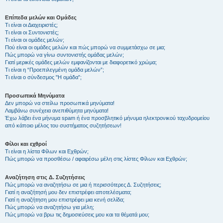
Επίπεδα μελών και Ομάδες
Τι είναι οι Διαχειριστές;
Τι είναι οι Συντονιστές;
Τι είναι οι ομάδες μελών;
Πού είναι οι ομάδες μελών και πώς μπορώ να συμμετάσχω σε μια;
Πώς μπορώ να γίνω συντονιστής ομάδας μελών;
Γιατί μερικές ομάδες μελών εμφανίζονται με διαφορετικό χρώμα;
Τι είναι η “Προεπιλεγμένη ομάδα μελών”;
Τι είναι ο σύνδεσμος "Η ομάδα”;
Προσωπικά Μηνύματα
Δεν μπορώ να στείλω προσωπικά μηνύματα!
Λαμβάνω συνέχεια ανεπιθύμητα μηνύματα!
Έχω λάβει ένα μήνυμα spam ή ένα προσβλητικό μήνυμα ηλεκτρονικού ταχυδρομείου
από κάποιο μέλος του συστήματος συζητήσεων!
Φίλοι και εχθροί
Τι είναι η λίστα Φίλων και Εχθρών;
Πώς μπορώ να προσθέσω / αφαιρέσω μέλη στις λίστες Φίλων και Εχθρών;
Αναζήτηση στις Δ. Συζητήσεις
Πώς μπορώ να αναζητήσω σε μια ή περισσότερες Δ. Συζητήσεις;
Γιατί η αναζήτησή μου δεν επιστρέφει αποτελέσματα;
Γιατί η αναζήτηση μου επιστρέφει μια κενή σελίδα;
Πώς μπορώ να αναζητήσω για μέλη;
Πώς μπορώ να βρω τις δημοσιεύσεις μου και τα θέματά μου;