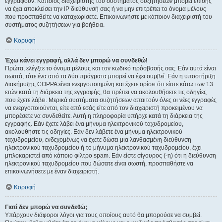
εγγραφούν. Κάποιος διαχειριστής του συστήματος συζητήσεων μπορεί επίσης
να έχει αποκλείσει την IP διεύθυνσή σας ή να μην επιτρέπει το όνομα μέλους
που προσπαθείτε να καταχωρίσετε. Επικοινωνήστε με κάποιον διαχειριστή του
συστήματος συζητήσεων για βοήθεια.
Κορυφή
Έχω κάνει εγγραφή, αλλά δεν μπορώ να συνδεθώ!
Πρώτα, ελέγξτε το όνομα μέλους και τον κωδικό πρόσβασής σας. Εάν αυτά είναι
σωστά, τότε ένα από τα δύο πράγματα μπορεί να έχει συμβεί. Εάν η υποστήριξη
διακήρυξης COPPA είναι ενεργοποιημένη και έχετε ορίσει ότι είστε κάτω των 13
ετών κατά τη διάρκεια της εγγραφής, θα πρέπει να ακολουθήσετε τις οδηγίες
που έχετε λάβει. Μερικά συστήματα συζητήσεων απαιτούν όλες οι νέες εγγραφές
να ενεργοποιούνται, είτε από εσάς είτε από τον διαχειριστή προκειμένου να
μπορέσετε να συνδεθείτε. Αυτή η πληροφορία υπήρχε κατά τη διάρκεια της
εγγραφής. Εάν έχετε λάβει ένα μήνυμα ηλεκτρονικού ταχυδρομείου,
ακολουθήστε τις οδηγίες. Εάν δεν λάβετε ένα μήνυμα ηλεκτρονικού
ταχυδρομείου, ενδεχομένως να έχετε δώσει μια λανθασμένη διεύθυνση
ηλεκτρονικού ταχυδρομείου ή το μήνυμα ηλεκτρονικού ταχυδρομείου, έχει
μπλοκαριστεί από κάποιο φίλτρο spam. Εάν είστε σίγουρος (-η) ότι η διεύθυνση
ηλεκτρονικού ταχυδρομείου που δώσατε είναι σωστή, προσπαθήστε να
επικοινωνήσετε με έναν διαχειριστή.
Κορυφή
Γιατί δεν μπορώ να συνδεθώ;
Υπάρχουν διάφοροι λόγοι για τους οποίους αυτό θα μπορούσε να συμβεί.