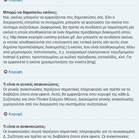
Κορυφή
Μπορώ να δημοσιεύω εικόνες;
Ναι, εικόνες μπορούν να εμφανίζονται στις δημοσιεύσεις σας. Εάν ο
διαχειριστής επιτρέπει τα συνημμένα, μπορείτε να φορτώσετε την εικόνα στο
σύστημα συζητήσεων. Διαφορετικά, θα πρέπει να συνδέσετε με παραπομπή μία
εικόνα η οποία αποθηκεύεται σε έναν δημόσια προσβάσιμο διακομιστή ιστού,
π.χ. http://www.example.com/my-picture.gif. Δεν μπορείτε να συνδέσετε εικόνες
οι οποίες αποθηκεύονται στο υπολογιστή σας τοπικά (εκτός εάν αυτός είναι
δημόσια προσπελάσιμος διακομιστής) ή εικόνες που είναι αποθηκευμένες πίσω
από μηχανισμούς πιστοποίησης, π.χ. λογαριασμοί ηλεκτρονικού ταχυδρομείου
hotmail ή yahoo, προστατευμένες με κωδικό πρόσβασης ιστοσελίδες, κλπ. Για
να εμφανιστεί η εικόνα χρησιμοποιήστε την ετικέτα [img].
Κορυφή
Τι είναι οι γενικές ανακοινώσεις;
Οι γενικές ανακοινώσεις περιέχουν σημαντικές πληροφορίες και πρέπει να τις
διαβάζετε όποτε είναι εφικτό. Αυτές θα εμφανίζονται στην κορυφή της κάθε Δ.
Συζήτησης και στον Πίνακα Ελέγχου Μέλους. Δικαιώματα γενικής ανακοίνωσης
χορηγούνται από τον διαχειριστή του συστήματος συζητήσεων.
Κορυφή
Τι είναι οι ανακοινώσεις;
Οι ανακοινώσεις συχνά περιέχουν σημαντικές πληροφορίες για τη συγκεκριμένη
Δ. Συζήτηση και πρέπει να τις διαβάσετε όποτε είναι εφικτό. Οι ανακοινώσεις