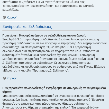
συστήματος συζητήσεων. Για να αναζητήσετε για τα θέματα σας,
χρησιμοποιείστε την “Ειδική αναζήτηση” και συμπληρώστε τις επιλογές
καταλλήλως.
Κορυφή
Συνδρομές και Σελιδοδείκτες
Ποια είναι η διαφορά ανάμεσα σε σελιδοδείκτη και συνδρομή;
Στο phpBB 3.0, η προσθήκη σελιδοδεικτών θεμάτων λειτουργούσε όπως η
προσθήκη σελιδοδεικτών σε ένα πρόγραμμα περιήγησης. Δεν ενημερωνόσασταν
όταν υπήρχε μια επικαιροποίηση. Όμως στο phpBB 3.1 η προσθήκη
σελιδοδεικτών είναι περισσότερο σαν να εγγραφείτε στο θέμα. Μπορείτε να
ειδοποιηθείτε όταν ένα θέμα σελιδοδείκτη έχει ενημερωθεί. Η συνδρομή,
ωστόσο, θα σας ειδοποιήσει όταν υπάρχει μια ενημέρωση σε ένα θέμα ή σε μια
Δ. Συζήτηση στο σύστημα συζητήσεων. Οι επιλογές ειδοποίησης για
σελιδοδείκτες και συνδρομές μπορούν να ρυθμιστούν από τον Πίνακα Ελέγχου
Μέλους, στην καρτέλα “Προτιμήσεις Δ. Συζήτησης”.
Κορυφή
Πώς προσθέτω σελιδοδείκτες ή εγγράφομαι σε συνδρομές σε συγκεκριμένα
θέματα;
Μπορείτε να προσθέσετε σελιδοδείκτη ή να εγγραφείτε σε συνδρομή σε κάποιο
συγκεκριμένο θέμα, πατώντας στον κατάλληλο σύνδεσμο στο μενού "Εργαλεία
θέματος", στο επάνω και κάτω μέρος κάποιου θέματος συζήτησης.
Απαντώντας σε ένα θέμα με σημειωμένη την επιλογή “Να ενημερωθώ όταν