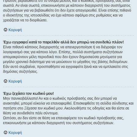
Πρώτον, βεβαιωθείτε ότι το όνομα μέλους και ο κωδικός πρόσβασής σας είναι
σωστά. Αν είναι σωστά, επικοινωνήστε με κάποιον διαχειριστή του συστήματος
συζητήσεων για να βεβαιωθείτε ότι δεν έχετε απαγορευθεί. Είναι επίσης πιθανό
ο ιδιοκτήτης της ιστοσελίδας να έχει κάποιο σφάλμα στις ρυθμίσεις και να
χρειάζεται να το διορθώσει.
Κορυφή
Έχω εγγραφεί κατά το παρελθόν αλλά δεν μπορώ να συνδεθώ πλέον!
Είναι πιθανό κάποιος διαχειριστής να απενεργοποίησε ή να διέγραψε τον
λογαριασμό σας για κάποιο λόγο. Επίσης, πολλά συστήματα συζητήσεων
απομακρύνουν μέλη περιοδικά που δεν έχουν δημοσιεύσει μηνύματα για
μεγάλο χρονικό διάστημα για να μειώσουν το μέγεθος της βάσης δεδομένων.
Εάν αυτό συμβαίνει, προσπαθήστε να εγγραφείτε ξανά και να εμπλακείτε στις
δημόσιες συζητήσεις.
Κορυφή
Έχω ξεχάσει τον κωδικό μου!
Μην πανικοβάλλεστε! Αν και ο κωδικός πρόσβασής σας δεν μπορεί να
ανακτηθεί, μπορεί εύκολα να επαναφερθεί. Επισκεφθείτε τη σελίδα σύνδεσης και
πατήστε στο
Ξέχασα τον κωδικό μου
. Ακολουθήστε τις οδηγίες και θα είστε σε
θέση να συνδεθείτε πάλι σύντομα.
Ωστόσο, αν δεν είστε σε θέση να επαναφέρετε τον κωδικό πρόσβασής σας,
επικοινωνήστε με κάποιον διαχειριστή του συστήματος συζητήσεων.
Κορυφή