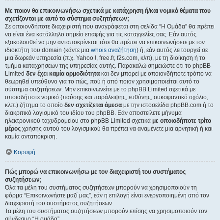
Με ποιον θα επικοινωνήσω σχετικά με κατάχρηση ή/και νομικά θέματα που
σχετίζονται με αυτό το σύστημα συζητήσεων;
Σε οποιονδήποτε διαχειριστή που αναγράφεται στη σελίδα “Η Ομάδα” θα πρέπει
να είναι ένα κατάλληλο σημείο επαφής για τις καταγγελίες σας. Εάν αυτός
εξακολουθεί να μην ανταποκρίνεται τότε θα πρέπει να επικοινωνήσετε με τον
ιδιοκτήτη του domain (κάντε μια
whois αναζήτηση
) ή, εάν αυτός λειτουργεί σε
μια δωρεάν υπηρεσία (π.χ. Yahoo !, free.fr, f2s.com, κλπ), με τη διοίκηση ή το
τμήμα καταχρήσεων της υπηρεσίας αυτής. Παρακαλώ σημειώστε ότι το phpBB
Limited
δεν έχει καμία αρμοδιότητα
και δεν μπορεί με οποιονδήποτε τρόπο να
θεωρηθεί υπεύθυνο για το πώς, πού ή από ποιον χρησιμοποιείται αυτό το
σύστημα συζητήσεων. Μην επικοινωνείτε με το phpBB Limited σχετικά με
οποιαδήποτε νομικό (παύσης και παράλειψης, ευθύνης, συκοφαντικό σχόλιο,
κλπ.) ζήτημα το οποίο
δεν σχετίζεται άμεσα
με την ιστοσελίδα phpBB.com ή το
διακριτικό λογισμικό του ιδίου του phpBB. Εάν αποστείλετε μήνυμα
ηλεκτρονικού ταχυδρομείου στο phpBB Limited σχετικά
με οποιοδήποτε τρίτο
μέρος
χρήσης αυτού του λογισμικού θα πρέπει να αναμένετε μια αρνητική ή και
καμία ανταπόκριση.
Κορυφή
Πώς μπορώ να επικοινωνήσω με τον διαχειριστή του συστήματος
συζητήσεων;
Όλα τα μέλη του συστήματος συζητήσεων μπορούν να χρησιμοποιούν τη
φόρμα “Επικοινωνήστε μαζί μας”, εάν η επιλογή είναι ενεργοποιημένη από τον
διαχειριστή του συστήματος συζητήσεων.
Τα μέλη του συστήματος συζητήσεων μπορούν επίσης να χρησιμοποιούν τον
σύνδεσμο “Η ομάδα”.