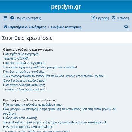
pepdym.gr
Συχνές ερωτήσεις
Εγγραφή
Σύνδεση
Α
Ευρετήριο Δ. Συζήτησης
Συνήθεις ερωτήσεις
ν
Συνήθεις ερωτήσεις
α
ζ
Θέματα σύνδεσης και εγγραφής
Γιατί πρέπει να εγγραφώ;
ή
Τι είναι το COPPA;
τ
Γιατί δεν μπορώ να εγγραφώ;
Έχω κάνει εγγραφή, αλλά δεν μπορώ να συνδεθώ!
η
Γιατί δεν μπορώ να συνδεθώ;
Έχω εγγραφεί κατά το παρελθόν αλλά δεν μπορώ να συνδεθώ πλέον!
σ
Έχω ξεχάσει τον κωδικό μου!
η
Γιατί αποσυνδέομαι αυτόματα;
Τι κάνει η “Διαγραφή cookies”;
Προτιμήσεις μέλους και ρυθμίσεις
Πώς μπορώ να αλλάξω τις ρυθμίσεις μου;
Πώς μπορώ να αποτρέψω την εμφάνιση του ονόματος μου στη λίστα μελών σε
σύνδεση;
Η ώρα δεν είναι σωστή!
Έχω αλλάξει τη ζώνη ώρας και η ώρα εξακολουθεί να είναι λανθασμένη!
Η γλώσσα μου δεν είναι στη λίστα!
Τι είναι οι εικόνες δίπλα στο όνομα χρήστη μου;