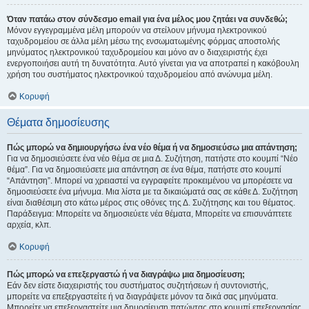
Όταν πατάω στον σύνδεσμο email για ένα μέλος μου ζητάει να συνδεθώ;
Μόνον εγγεγραμμένα μέλη μπορούν να στείλουν μήνυμα ηλεκτρονικού
ταχυδρομείου σε άλλα μέλη μέσω της ενσωματωμένης φόρμας αποστολής
μηνύματος ηλεκτρονικού ταχυδρομείου και μόνο αν ο διαχειριστής έχει
ενεργοποιήσει αυτή τη δυνατότητα. Αυτό γίνεται για να αποτραπεί η κακόβουλη
χρήση του συστήματος ηλεκτρονικού ταχυδρομείου από ανώνυμα μέλη.
Κορυφή
Θέματα δημοσίευσης
Πώς μπορώ να δημιουργήσω ένα νέο θέμα ή να δημοσιεύσω μια απάντηση;
Για να δημοσιεύσετε ένα νέο θέμα σε μια Δ. Συζήτηση, πατήστε στο κουμπί “Νέο
θέμα”. Για να δημοσιεύσετε μια απάντηση σε ένα θέμα, πατήστε στο κουμπί
“Απάντηση”. Μπορεί να χρειαστεί να εγγραφείτε προκειμένου να μπορέσετε να
δημοσιεύσετε ένα μήνυμα. Μια λίστα με τα δικαιώματά σας σε κάθε Δ. Συζήτηση
είναι διαθέσιμη στο κάτω μέρος στις οθόνες της Δ. Συζήτησης και του θέματος.
Παράδειγμα: Μπορείτε να δημοσιεύετε νέα θέματα, Μπορείτε να επισυνάπτετε
αρχεία, κλπ.
Κορυφή
Πώς μπορώ να επεξεργαστώ ή να διαγράψω μια δημοσίευση;
Εάν δεν είστε διαχειριστής του συστήματος συζητήσεων ή συντονιστής,
μπορείτε να επεξεργαστείτε ή να διαγράψετε μόνον τα δικά σας μηνύματα.
Μπορείτε να επεξεργαστείτε μια δημοσίευση πατώντας στο κουμπί επεξεργασίας