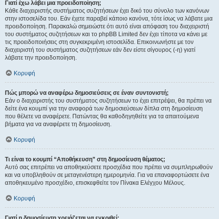
Γιατί έχω λάβει μια προειδοποίηση;
Κάθε διαχειριστής συστήματος συζητήσεων έχει δικό του σύνολο των κανόνων
στην ιστοσελίδα του. Εάν έχετε παραβεί κάποιο κανόνα, τότε ίσως να λάβατε μια
προειδοποίηση. Παρακαλώ σημειώστε ότι αυτό είναι απόφαση του διαχειριστή
του συστήματος συζητήσεων και το phpBB Limited δεν έχει τίποτα να κάνει με
τις προειδοποιήσεις στη συγκεκριμένη ιστοσελίδα. Επικοινωνήστε με τον
διαχειριστή του συστήματος συζητήσεων εάν δεν είστε σίγουρος (-η) γιατί
λάβατε την προειδοποίηση.
Κορυφή
Πώς μπορώ να αναφέρω δημοσιεύσεις σε έναν συντονιστή;
Εάν ο διαχειριστής του συστήματος συζητήσεων το έχει επιτρέψει, θα πρέπει να
δείτε ένα κουμπί για την αναφορά των δημοσιεύσεων δίπλα στη δημοσίευση
που θέλετε να αναφέρετε. Πατώντας θα καθοδηγηθείτε για τα απαιτούμενα
βήματα για να αναφέρετε τη δημοσίευση.
Κορυφή
Τι είναι το κουμπί “Αποθήκευση” στη δημοσίευση θέματος;
Αυτό σας επιτρέπει να αποθηκεύσετε προσχέδια που πρέπει να συμπληρωθούν
και να υποβληθούν σε μεταγενέστερη ημερομηνία. Για να επαναφορτώσετε ένα
αποθηκευμένο προσχέδιο, επισκεφθείτε τον Πίνακα Ελέγχου Μέλους.
Κορυφή
Γιατί η δημοσίευση χρειάζεται να εγκριθεί;