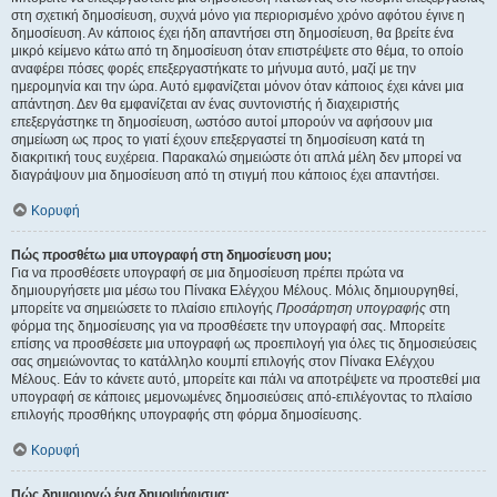
στη σχετική δημοσίευση, συχνά μόνο για περιορισμένο χρόνο αφότου έγινε η
δημοσίευση. Αν κάποιος έχει ήδη απαντήσει στη δημοσίευση, θα βρείτε ένα
μικρό κείμενο κάτω από τη δημοσίευση όταν επιστρέψετε στο θέμα, το οποίο
αναφέρει πόσες φορές επεξεργαστήκατε το μήνυμα αυτό, μαζί με την
ημερομηνία και την ώρα. Αυτό εμφανίζεται μόνον όταν κάποιος έχει κάνει μια
απάντηση. Δεν θα εμφανίζεται αν ένας συντονιστής ή διαχειριστής
επεξεργάστηκε τη δημοσίευση, ωστόσο αυτοί μπορούν να αφήσουν μια
σημείωση ως προς το γιατί έχουν επεξεργαστεί τη δημοσίευση κατά τη
διακριτική τους ευχέρεια. Παρακαλώ σημειώστε ότι απλά μέλη δεν μπορεί να
διαγράψουν μια δημοσίευση από τη στιγμή που κάποιος έχει απαντήσει.
Κορυφή
Πώς προσθέτω μια υπογραφή στη δημοσίευση μου;
Για να προσθέσετε υπογραφή σε μια δημοσίευση πρέπει πρώτα να
δημιουργήσετε μια μέσω του Πίνακα Ελέγχου Μέλους. Μόλις δημιουργηθεί,
μπορείτε να σημειώσετε το πλαίσιο επιλογής
Προσάρτηση υπογραφής
στη
φόρμα της δημοσίευσης για να προσθέσετε την υπογραφή σας. Μπορείτε
επίσης να προσθέσετε μια υπογραφή ως προεπιλογή για όλες τις δημοσιεύσεις
σας σημειώνοντας το κατάλληλο κουμπί επιλογής στον Πίνακα Ελέγχου
Μέλους. Εάν το κάνετε αυτό, μπορείτε και πάλι να αποτρέψετε να προστεθεί μια
υπογραφή σε κάποιες μεμονωμένες δημοσιεύσεις από-επιλέγοντας το πλαίσιο
επιλογής προσθήκης υπογραφής στη φόρμα δημοσίευσης.
Κορυφή
Πώς δημιουργώ ένα δημοψήφισμα;