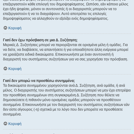
επεξεργαστούν κάθε επιλογή του δημοψηφίσματος. Ωστόσο, εάν κάποιο μέλος
έχει ήδη ψηφίσει, μόνον οι συντονιστές ή οι διαχειριστές μπορούν να το
επεξεργαστούν ή να το διαγράψουν. Αυτό αποτρέπει τις επιλογές
δημοψηφίσματος να αλλαχθούν εν εξελίξει ενός δημοψηφίσματος.
Κορυφή
Γιατί δεν έχω πρόσβαση σε μια Δ. Συζήτηση;
Μερικές Δ. Συζητήσεις μπορεί να περιορίζονται σε ορισμένα μέλη ή ομάδες. Για
να δείτε, να διαβάσετε, να απαντήσετε ή για οποιαδήποτε άλλη ενέργεια μπορεί
να χρειάζεστε ειδικά δικαιώματα. Επικοινωνήστε με έναν συντονιστή ή
διαχειριστή του συστήματος συζητήσεων για να σας χορηγήσει την πρόσβαση.
Κορυφή
Γιατί δεν μπορώ να προσθέσω συνημμένα;
Τα δικαιώματα συνημμένου χορηγούνται ανά Δ. Συζήτηση, ανά ομάδα, ή ανά
μέλος. Ο διαχειριστής του συστήματος συζητήσεων μπορεί να μην έχει επιτρέψει
την προσθήκη συνημμένων στη συγκεκριμένη Δ. Συζήτηση που θέλετε να
δημοσιεύσετε ή πιθανόν μόνο ορισμένες ομάδες μπορούν να προσθέτουν
συνημμένα. Επικοινωνήστε με τον διαχειριστή του συστήματος συζητήσεων εάν
δεν είστε σίγουρος (-η) σχετικά με το λόγο που δεν μπορείτε να προσθέσετε
συνημμένα.
Κορυφή