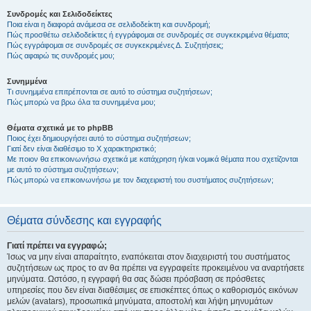
Συνδρομές και Σελιδοδείκτες
Ποια είναι η διαφορά ανάμεσα σε σελιδοδείκτη και συνδρομή;
Πώς προσθέτω σελιδοδείκτες ή εγγράφομαι σε συνδρομές σε συγκεκριμένα θέματα;
Πώς εγγράφομαι σε συνδρομές σε συγκεκριμένες Δ. Συζητήσεις;
Πώς αφαιρώ τις συνδρομές μου;
Συνημμένα
Τι συνημμένα επιτρέπονται σε αυτό το σύστημα συζητήσεων;
Πώς μπορώ να βρω όλα τα συνημμένα μου;
Θέματα σχετικά με το phpBB
Ποιος έχει δημιουργήσει αυτό το σύστημα συζητήσεων;
Γιατί δεν είναι διαθέσιμο το Χ χαρακτηριστικό;
Με ποιον θα επικοινωνήσω σχετικά με κατάχρηση ή/και νομικά θέματα που σχετίζονται
με αυτό το σύστημα συζητήσεων;
Πώς μπορώ να επικοινωνήσω με τον διαχειριστή του συστήματος συζητήσεων;
Θέματα σύνδεσης και εγγραφής
Γιατί πρέπει να εγγραφώ;
Ίσως να μην είναι απαραίτητο, εναπόκειται στον διαχειριστή του συστήματος
συζητήσεων ως προς το αν θα πρέπει να εγγραφείτε προκειμένου να αναρτήσετε
μηνύματα. Ωστόσο, η εγγραφή θα σας δώσει πρόσβαση σε πρόσθετες
υπηρεσίες που δεν είναι διαθέσιμες σε επισκέπτες όπως ο καθορισμός εικόνων
μελών (avatars), προσωπικά μηνύματα, αποστολή και λήψη μηνυμάτων