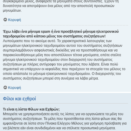
συγκεκριμένο μέλος, αναφέρετε τα μηνύματα στους συντονιστές. Έχουν τη
δυνατότητα να αποτρέψουν ένα μέλος από την αποστολή προσωπικών
μηνυμάτων.
Κορυφή
Έχω λάβει ένα μήνυμα spam ή ένα προσβλητικό μήνυμα ηλεκτρονικού
ταχυδρομείου από κάποιο μέλος του συστήματος συζητήσεων!
Λυπούμαστε που το ακούμε αυτό. Το χαρακτηριστικό λειτουργίας των
μηνυμάτων ηλεκτρονικού ταχυδρομείου αυτού του συστήματος συζητήσεων
συμπεριλαμβάνουν ασφαλιστικές δικλείδες για να προσπαθήσουμε και να
παρακολουθήσουμε μέλη που αποστέλλουν τέτοια μηνύματα, οπότε στείλτε
μήνυμα ηλεκτρονικού ταχυδρομείου στον διαχειριστή του συστήματος
συζητήσεων με πλήρες αντίγραφο του μηνύματος που λάβατε. Είναι πολύ
σημαντικό να υπάρχουν οι κεφαλίδες που περιέχουν τα στοιχεία του μέλους το
οποίο απέστειλε το μήνυμα ηλεκτρονικού ταχυδρομείου. Ο διαχειριστής του
συστήματος συζητήσεων μπορεί στη συνέχεια να λάβει μέτρα.
Κορυφή
Φίλοι και εχθροί
Τι είναι η λίστα Φίλων και Εχθρών;
Μπορείτε να χρησιμοποιήσετε αυτές τις λίστες για να οργανώσετε τα μέλη του
συστήματος συζητήσεων. Τα μέλη που προστίθενται στη λίστα φίλων σας θα
εμφανίζονται σε λίστα στον Πίνακα Ελέγχου Μέλους για γρήγορη πρόσβαση για
να βλέπετε εάν είναι συνδεδεμένοι και να στέλνετε προσωπικά μηνύματα.