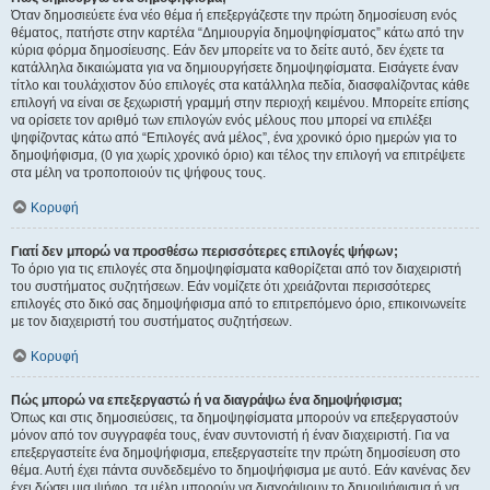
Όταν δημοσιεύετε ένα νέο θέμα ή επεξεργάζεστε την πρώτη δημοσίευση ενός
θέματος, πατήστε στην καρτέλα “Δημιουργία δημοψηφίσματος” κάτω από την
κύρια φόρμα δημοσίευσης. Εάν δεν μπορείτε να το δείτε αυτό, δεν έχετε τα
κατάλληλα δικαιώματα για να δημιουργήσετε δημοψηφίσματα. Εισάγετε έναν
τίτλο και τουλάχιστον δύο επιλογές στα κατάλληλα πεδία, διασφαλίζοντας κάθε
επιλογή να είναι σε ξεχωριστή γραμμή στην περιοχή κειμένου. Μπορείτε επίσης
να ορίσετε τον αριθμό των επιλογών ενός μέλους που μπορεί να επιλέξει
ψηφίζοντας κάτω από “Επιλογές ανά μέλος”, ένα χρονικό όριο ημερών για το
δημοψήφισμα, (0 για χωρίς χρονικό όριο) και τέλος την επιλογή να επιτρέψετε
στα μέλη να τροποποιούν τις ψήφους τους.
Κορυφή
Γιατί δεν μπορώ να προσθέσω περισσότερες επιλογές ψήφων;
Το όριο για τις επιλογές στα δημοψηφίσματα καθορίζεται από τον διαχειριστή
του συστήματος συζητήσεων. Εάν νομίζετε ότι χρειάζονται περισσότερες
επιλογές στο δικό σας δημοψήφισμα από το επιτρεπόμενο όριο, επικοινωνείτε
με τον διαχειριστή του συστήματος συζητήσεων.
Κορυφή
Πώς μπορώ να επεξεργαστώ ή να διαγράψω ένα δημοψήφισμα;
Όπως και στις δημοσιεύσεις, τα δημοψηφίσματα μπορούν να επεξεργαστούν
μόνον από τον συγγραφέα τους, έναν συντονιστή ή έναν διαχειριστή. Για να
επεξεργαστείτε ένα δημοψήφισμα, επεξεργαστείτε την πρώτη δημοσίευση στο
θέμα. Αυτή έχει πάντα συνδεδεμένο το δημοψήφισμα με αυτό. Εάν κανένας δεν
έχει δώσει μια ψήφο, τα μέλη μπορούν να διαγράψουν το δημοψήφισμα ή να