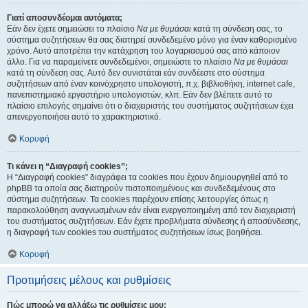
Γιατί αποσυνδέομαι αυτόματα;
Εάν δεν έχετε σημειώσει το πλαίσιο
Να με θυμάσαι
κατά τη σύνδεση σας, το
σύστημα συζητήσεων θα σας διατηρεί συνδεδεμένο μόνο για έναν καθορισμένο
χρόνο. Αυτό αποτρέπει την κατάχρηση του λογαριασμού σας από κάποιον
άλλο. Για να παραμείνετε συνδεδεμένοι, σημειώστε το πλαίσιο
Να με θυμάσαι
κατά τη σύνδεση σας. Αυτό δεν συνιστάται εάν συνδέεστε στο σύστημα
συζητήσεων από έναν κοινόχρηστο υπολογιστή, π.χ. βιβλιοθήκη, internet cafe,
πανεπιστημιακό εργαστήριο υπολογιστών, κλπ. Εάν δεν βλέπετε αυτό το
πλαίσιο επιλογής σημαίνει ότι ο διαχειριστής του συστήματος συζητήσεων έχει
απενεργοποιήσει αυτό το χαρακτηριστικό.
Κορυφή
Τι κάνει η “Διαγραφή cookies”;
Η “Διαγραφή cookies” διαγράφει τα cookies που έχουν δημιουργηθεί από το
phpBB τα οποία σας διατηρούν πιστοποιημένους και συνδεδεμένους στο
σύστημα συζητήσεων. Τα cookies παρέχουν επίσης λειτουργίες όπως η
παρακολούθηση αναγνωσμένων εάν είναι ενεργοποιημένη από τον διαχειριστή
του συστήματος συζητήσεων. Εάν έχετε προβλήματα σύνδεσης ή αποσύνδεσης,
η διαγραφή των cookies του συστήματος συζητήσεων ίσως βοηθήσει.
Κορυφή
Προτιμήσεις μέλους και ρυθμίσεις
Πώς μπορώ να αλλάξω τις ρυθμίσεις μου;