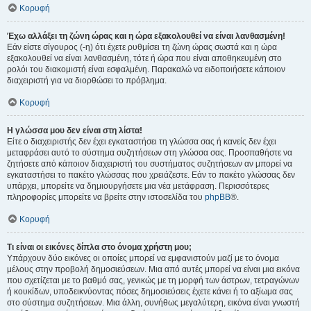
Κορυφή
Έχω αλλάξει τη ζώνη ώρας και η ώρα εξακολουθεί να είναι λανθασμένη!
Εάν είστε σίγουρος (-η) ότι έχετε ρυθμίσει τη ζώνη ώρας σωστά και η ώρα
εξακολουθεί να είναι λανθασμένη, τότε ή ώρα που είναι αποθηκευμένη στο
ρολόι του διακομιστή είναι εσφαλμένη. Παρακαλώ να ειδοποιήσετε κάποιον
διαχειριστή για να διορθώσει το πρόβλημα.
Κορυφή
Η γλώσσα μου δεν είναι στη λίστα!
Είτε ο διαχειριστής δεν έχει εγκαταστήσει τη γλώσσα σας ή κανείς δεν έχει
μεταφράσει αυτό το σύστημα συζητήσεων στη γλώσσα σας. Προσπαθήστε να
ζητήσετε από κάποιον διαχειριστή του συστήματος συζητήσεων αν μπορεί να
εγκαταστήσει το πακέτο γλώσσας που χρειάζεστε. Εάν το πακέτο γλώσσας δεν
υπάρχει, μπορείτε να δημιουργήσετε μια νέα μετάφραση. Περισσότερες
πληροφορίες μπορείτε να βρείτε στην ιστοσελίδα του
phpBB
®.
Κορυφή
Τι είναι οι εικόνες δίπλα στο όνομα χρήστη μου;
Υπάρχουν δύο εικόνες οι οποίες μπορεί να εμφανιστούν μαζί με το όνομα
μέλους στην προβολή δημοσιεύσεων. Μια από αυτές μπορεί να είναι μια εικόνα
που σχετίζεται με το βαθμό σας, γενικώς με τη μορφή των άστρων, τετραγώνων
ή κουκίδων, υποδεικνύοντας πόσες δημοσιεύσεις έχετε κάνει ή το αξίωμα σας
στο σύστημα συζητήσεων. Μια άλλη, συνήθως μεγαλύτερη, εικόνα είναι γνωστή