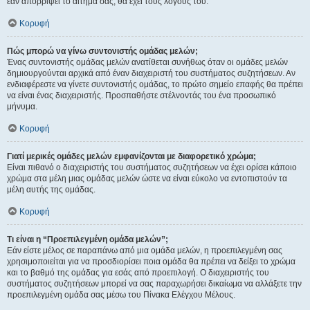
εάν απορρίψει το αίτημα σας, θα έχει τους λόγους του.
Κορυφή
Πώς μπορώ να γίνω συντονιστής ομάδας μελών;
Ένας συντονιστής ομάδας μελών ανατίθεται συνήθως όταν οι ομάδες μελών
δημιουργούνται αρχικά από έναν διαχειριστή του συστήματος συζητήσεων. Αν
ενδιαφέρεστε να γίνετε συντονιστής ομάδας, το πρώτο σημείο επαφής θα πρέπει
να είναι ένας διαχειριστής. Προσπαθήστε στέλνοντάς του ένα προσωπικό
μήνυμα.
Κορυφή
Γιατί μερικές ομάδες μελών εμφανίζονται με διαφορετικό χρώμα;
Είναι πιθανό ο διαχειριστής του συστήματος συζητήσεων να έχει ορίσει κάποιο
χρώμα στα μέλη μιας ομάδας μελών ώστε να είναι εύκολο να εντοπιστούν τα
μέλη αυτής της ομάδας.
Κορυφή
Τι είναι η “Προεπιλεγμένη ομάδα μελών”;
Εάν είστε μέλος σε παραπάνω από μια ομάδα μελών, η προεπιλεγμένη σας
χρησιμοποιείται για να προσδιορίσει ποια ομάδα θα πρέπει να δείξει το χρώμα
και το βαθμό της ομάδας για εσάς από προεπιλογή. Ο διαχειριστής του
συστήματος συζητήσεων μπορεί να σας παραχωρήσει δικαίωμα να αλλάξετε την
προεπιλεγμένη ομάδα σας μέσω του Πίνακα Ελέγχου Μέλους.