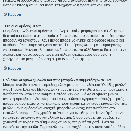
Γενικώς, οι συντονιστές υπάρχουν για να αποτρέπουν μέλη από το να βγαίνουν
εκτός θέματος ή να δημοσιεύουν καταχρηστικό ή προσβλητικό υλικό.
Κορυφή
Τι είναι οι ομάδες μελών;
Οι ομάδες μελών είναι ομάδες από μέλη οι οποίες μοιράζουν την κοινότητα σε
διαχειρίσιμα τμήματα με τα οποία οι διαχειριστές του συστήματος συζητήσεων
μπορούν να εργαστούν. Κάθε μέλος μπορεί να ανήκει σε διάφορες ομάδες και
σε κάθε ομάδα μπορεί να έχουν ανατεθεί επιμέρους δικαιώματα πρόσβασης.
Αυτό παρέχει έναν εύκολο τρόπο σε διαχειριστές να αλλάξουν τα δικαιώματα για
πολλά μέλη ταυτόχρονα, όπως είναι αλλαγή δικαιωμάτων συντονιστή ή
χορήγηση στα μέλη πρόσβαση σε μια ιδιωτική συζήτηση.
Κορυφή
Πού είναι οι ομάδες μελών και πώς μπορώ να συμμετάσχω σε μια;
Μπορείτε να δείτε όλες τις ομάδες μελών μέσω του συνδέσμου “Ομάδες μελών”
στον Πίνακα Ελέγχου Μέλους. Εάν επιθυμείτε να ενταχθείτε σε μια, προχωρήστε
πατώντας το κατάλληλο κουμπί. Ωστόσο, δεν έχουν όλες οι ομάδες μελών
ανοιχτή πρόσβαση. Μερικές μπορεί να χρειάζονται έγκριση για ένταξη, μερικές
μπορεί να είναι κλειστές και μερικές μπορεί ακόμη και να έχουν κρυφές ιδιότητες
μελών. Εάν η ομάδα είναι ανοιχτή, μπορείτε να ενταχθείτε πατώντας στο
κατάλληλο κουμπί. Εάν χρειάζεται έγκριση για ένταξη μπορείτε να ζητήσετε να
ενταχθείτε πατώντας στο κατάλληλο κουμπί. Ο συντονιστής της ομάδας θα
χρειαστεί να εγκρίνει το αίτημα σας και ίσως σας ρωτήσει γιατί θέλετε να
ενταχθείτε στην ομάδα. Παρακαλώ μην παρενοχλήσετε τον συντονιστή ομάδας