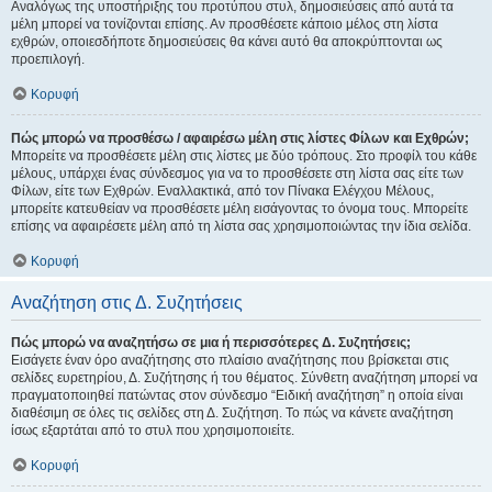
Αναλόγως της υποστήριξης του προτύπου στυλ, δημοσιεύσεις από αυτά τα
μέλη μπορεί να τονίζονται επίσης. Αν προσθέσετε κάποιο μέλος στη λίστα
εχθρών, οποιεσδήποτε δημοσιεύσεις θα κάνει αυτό θα αποκρύπτονται ως
προεπιλογή.
Κορυφή
Πώς μπορώ να προσθέσω / αφαιρέσω μέλη στις λίστες Φίλων και Εχθρών;
Μπορείτε να προσθέσετε μέλη στις λίστες με δύο τρόπους. Στο προφίλ του κάθε
μέλους, υπάρχει ένας σύνδεσμος για να το προσθέσετε στη λίστα σας είτε των
Φίλων, είτε των Εχθρών. Εναλλακτικά, από τον Πίνακα Ελέγχου Μέλους,
μπορείτε κατευθείαν να προσθέσετε μέλη εισάγοντας το όνομα τους. Μπορείτε
επίσης να αφαιρέσετε μέλη από τη λίστα σας χρησιμοποιώντας την ίδια σελίδα.
Κορυφή
Αναζήτηση στις Δ. Συζητήσεις
Πώς μπορώ να αναζητήσω σε μια ή περισσότερες Δ. Συζητήσεις;
Εισάγετε έναν όρο αναζήτησης στο πλαίσιο αναζήτησης που βρίσκεται στις
σελίδες ευρετηρίου, Δ. Συζήτησης ή του θέματος. Σύνθετη αναζήτηση μπορεί να
πραγματοποιηθεί πατώντας στον σύνδεσμο “Ειδική αναζήτηση” η οποία είναι
διαθέσιμη σε όλες τις σελίδες στη Δ. Συζήτηση. Το πώς να κάνετε αναζήτηση
ίσως εξαρτάται από το στυλ που χρησιμοποιείτε.
Κορυφή