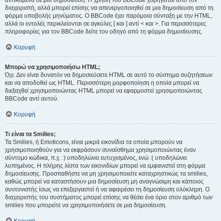
αντικείμενα σε μια δημοσίευση. Η χρήση του BBCode χορηγείται από τον
διαχειριστή, αλλά μπορεί επίσης να απενεργοποιηθεί σε μια δημοσίευση από τη
φόρμα υποβολής μηνύματος. Ο BBCode έχει παρόμοια σύνταξη με την HTML,
αλλά οι εντολές περικλείονται σε αγκύλες [ και ] αντί < και >. Για περισσότερες
πληροφορίες για τον BBCode δείτε τον οδηγό από τη φόρμα δημοσίευσης.
Κορυφή
Μπορώ να χρησιμοποιήσω HTML;
Όχι. Δεν είναι δυνατόν να δημοσιεύσετε HTML σε αυτό το σύστημα συζητήσεων
και να αποδοθεί ως HTML. Περισσότερη μορφοποίηση η οποία μπορεί να
διεξαχθεί χρησιμοποιώντας HTML μπορεί να εφαρμοστεί χρησιμοποιώντας
BBCode αντί αυτού.
Κορυφή
Τι είναι τα Smilies;
Τα Smilies, ή Emoticons, είναι μικρά εικονίδια τα οποία μπορούν να
χρησιμοποιηθούν για να εκφράσουν συναίσθημα χρησιμοποιώντας έναν
σύντομο κώδικα, π.χ. :) υποδηλώνει ευτυχισμένος, ενώ :( υποδηλώνει
λυπημένος. Η πλήρης λίστα των εικονιδίων μπορεί να εμφανιστεί στη φόρμα
δημοσίευσης. Προσπαθήστε να μη χρησιμοποιείτε καταχρηστικώς τα smilies,
καθώς μπορεί να καταστήσουν μια δημοσίευση μη αναγνώσιμη και κάποιος
συντονιστής ίσως να επεξεργαστεί ή να αφαιρέσει τη δημοσίευση ολόκληρη. Ο
διαχειριστής του συστήματος μπορεί επίσης να θέσει ένα όριο στον αριθμό των
smilies που μπορείτε να χρησιμοποιήσετε σε μια δημοσίευση.