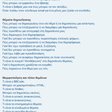
Πώς μπορώ να εμφανίσω ένα άβαταρ;
Τι είναι ο βαθμός μου και πώς μπορώ να τον αλλάξω;
Όταν πατάω στον σύνδεσμο email για ένα μέλος μου ζητάει να συνδεθώ;
Θέματα δημοσίευσης
Πώς μπορώ να δημιουργήσω ένα νέο θέμα ή να δημοσιεύσω μια απάντηση;
Πώς μπορώ να επεξεργαστώ ή να διαγράψω μια δημοσίευση;
Πώς προσθέτω μια υπογραφή στη δημοσίευση μου;
Πώς δημιουργώ ένα δημοψήφισμα;
Γιατί δεν μπορώ να προσθέσω περισσότερες επιλογές ψήφων;
Πώς μπορώ να επεξεργαστώ ή να διαγράψω ένα δημοψήφισμα;
Γιατί δεν έχω πρόσβαση σε μια Δ. Συζήτηση;
Γιατί δεν μπορώ να προσθέσω συνημμένα;
Γιατί έχω λάβει μια προειδοποίηση;
Πώς μπορώ να αναφέρω δημοσιεύσεις σε έναν συντονιστή;
Τι είναι το κουμπί “Αποθήκευση” στη δημοσίευση θέματος;
Γιατί η δημοσίευση χρειάζεται να εγκριθεί;
Πώς σημειώνω ένα θέμα μου ως νέο;
Μορφοποίηση και τύποι θεμάτων
Τι είναι ο BBCode;
Μπορώ να χρησιμοποιήσω HTML;
Τι είναι τα Smilies;
Μπορώ να δημοσιεύω εικόνες;
Τι είναι οι γενικές ανακοινώσεις;
Τι είναι οι ανακοινώσεις;
Τι είναι τα επισημασμένα θέματα;
Τι είναι τα κλειδωμένα θέματα;
Τι είναι τα εικονίδια θεμάτων;