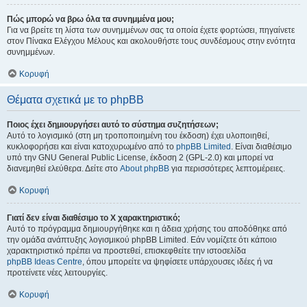
Πώς μπορώ να βρω όλα τα συνημμένα μου;
Για να βρείτε τη λίστα των συνημμένων σας τα οποία έχετε φορτώσει, πηγαίνετε
στον Πίνακα Ελέγχου Μέλους και ακολουθήστε τους συνδέσμους στην ενότητα
συνημμένων.
Κορυφή
Θέματα σχετικά με το phpBB
Ποιος έχει δημιουργήσει αυτό το σύστημα συζητήσεων;
Αυτό το λογισμικό (στη μη τροποποιημένη του έκδοση) έχει υλοποιηθεί,
κυκλοφορήσει και είναι κατοχυρωμένο από το
phpBB Limited
. Είναι διαθέσιμο
υπό την GNU General Public License, έκδοση 2 (GPL-2.0) και μπορεί να
διανεμηθεί ελεύθερα. Δείτε στο
About phpBB
για περισσότερες λεπτομέρειες.
Κορυφή
Γιατί δεν είναι διαθέσιμο το Χ χαρακτηριστικό;
Αυτό το πρόγραμμα δημιουργήθηκε και η άδεια χρήσης του αποδόθηκε από
την ομάδα ανάπτυξης λογισμικού phpBB Limited. Εάν νομίζετε ότι κάποιο
χαρακτηριστικό πρέπει να προστεθεί, επισκεφθείτε την ιστοσελίδα
phpBB Ideas Centre
, όπου μπορείτε να ψηφίσετε υπάρχουσες ιδέες ή να
προτείνετε νέες λειτουργίες.
Κορυφή