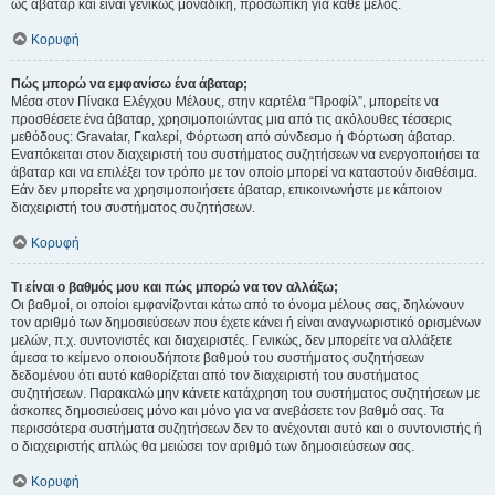
ως άβαταρ και είναι γενικώς μοναδική, προσωπική για κάθε μέλος.
Κορυφή
Πώς μπορώ να εμφανίσω ένα άβαταρ;
Μέσα στον Πίνακα Ελέγχου Μέλους, στην καρτέλα “Προφίλ”, μπορείτε να
προσθέσετε ένα άβαταρ, χρησιμοποιώντας μια από τις ακόλουθες τέσσερις
μεθόδους: Gravatar, Γκαλερί, Φόρτωση από σύνδεσμο ή Φόρτωση άβαταρ.
Εναπόκειται στον διαχειριστή του συστήματος συζητήσεων να ενεργοποιήσει τα
άβαταρ και να επιλέξει τον τρόπο με τον οποίο μπορεί να καταστούν διαθέσιμα.
Εάν δεν μπορείτε να χρησιμοποιήσετε άβαταρ, επικοινωνήστε με κάποιον
διαχειριστή του συστήματος συζητήσεων.
Κορυφή
Τι είναι ο βαθμός μου και πώς μπορώ να τον αλλάξω;
Οι βαθμοί, οι οποίοι εμφανίζονται κάτω από το όνομα μέλους σας, δηλώνουν
τον αριθμό των δημοσιεύσεων που έχετε κάνει ή είναι αναγνωριστικό ορισμένων
μελών, π.χ. συντονιστές και διαχειριστές. Γενικώς, δεν μπορείτε να αλλάξετε
άμεσα το κείμενο οποιουδήποτε βαθμού του συστήματος συζητήσεων
δεδομένου ότι αυτό καθορίζεται από τον διαχειριστή του συστήματος
συζητήσεων. Παρακαλώ μην κάνετε κατάχρηση του συστήματος συζητήσεων με
άσκοπες δημοσιεύσεις μόνο και μόνο για να ανεβάσετε τον βαθμό σας. Τα
περισσότερα συστήματα συζητήσεων δεν το ανέχονται αυτό και ο συντονιστής ή
ο διαχειριστής απλώς θα μειώσει τον αριθμό των δημοσιεύσεων σας.
Κορυφή