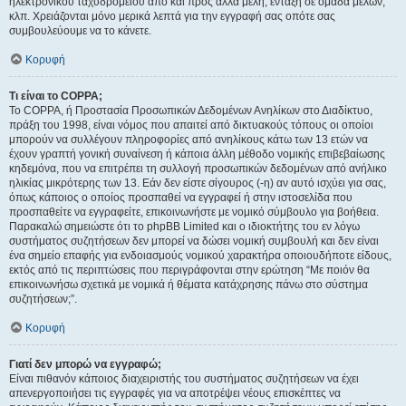
ηλεκτρονικού ταχυδρομείου από και προς άλλα μέλη, ένταξη σε ομάδα μελών,
κλπ. Χρειάζονται μόνο μερικά λεπτά για την εγγραφή σας οπότε σας
συμβουλεύουμε να το κάνετε.
Κορυφή
Τι είναι το COPPA;
Το COPPA, ή Προστασία Προσωπικών Δεδομένων Ανηλίκων στο Διαδίκτυο,
πράξη του 1998, είναι νόμος που απαιτεί από δικτυακούς τόπους οι οποίοι
μπορούν να συλλέγουν πληροφορίες από ανηλίκους κάτω των 13 ετών να
έχουν γραπτή γονική συναίνεση ή κάποια άλλη μέθοδο νομικής επιβεβαίωσης
κηδεμόνα, που να επιτρέπει τη συλλογή προσωπικών δεδομένων από ανήλικο
ηλικίας μικρότερης των 13. Εάν δεν είστε σίγουρος (-η) αν αυτό ισχύει για σας,
όπως κάποιος ο οποίος προσπαθεί να εγγραφεί ή στην ιστοσελίδα που
προσπαθείτε να εγγραφείτε, επικοινωνήστε με νομικό σύμβουλο για βοήθεια.
Παρακαλώ σημειώστε ότι το phpBB Limited και ο ιδιοκτήτης του εν λόγω
συστήματος συζητήσεων δεν μπορεί να δώσει νομική συμβουλή και δεν είναι
ένα σημείο επαφής για ενδοιασμούς νομικού χαρακτήρα οποιουδήποτε είδους,
εκτός από τις περιπτώσεις που περιγράφονται στην ερώτηση “Με ποιόν θα
επικοινωνήσω σχετικά με νομικά ή θέματα κατάχρησης πάνω στο σύστημα
συζητήσεων;”.
Κορυφή
Γιατί δεν μπορώ να εγγραφώ;
Είναι πιθανόν κάποιος διαχειριστής του συστήματος συζητήσεων να έχει
απενεργοποιήσει τις εγγραφές για να αποτρέψει νέους επισκέπτες να