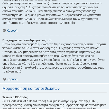
Ο διαχειριστής του συστήματος συζητήσεων μπορεί να έχει αποφασίσει ότι οι
δημοσιεύσεις στη Δ. Συζήτηση που θέλετε να δημοσιεύσετε να χρειάζονται
έλεγχο πριν υποβληθούν. Είναι επίσης πιθανό ο διαχειριστής να σας έχει
τοποθετήσει σε μια ομάδα μελών των οποίων οι δημοσιεύσεις να χρειάζονται
έλεγχο πριν υποβληθούν. Παρακαλώ επικοινωνείτε με τον διαχειριστή του
συστήματος συζητήσεων για περισσότερες πληροφορίες.
Κορυφή
Πώς σημειώνω ένα θέμα μου ως νέο;
Πατώντας στο σύνδεσμο “Σημειώστε το θέμα ως νέο” όταν τον βλέπετε, μπορείτε
να “ανεβάσετε” το θέμα στην κορυφή της Δ. Συζήτησης στην πρώτη σελίδα.
Ωστόσο, αν δεν μπορείτε να το δείτε αυτό, τότε η σημείωση θεμάτων ως νέα
μπορεί να είναι απενεργοποιημένη ή το περιθώριο χρόνου ανάμεσα σε
σημειώσεις θεμάτων ως νέα δεν έχει ακόμη επιτευχθεί. Είναι επίσης δυνατόν να
σημειώσετε ως νέο το θέμα απλώς απαντώντας σε αυτό, ωστόσο, να είστε
σίγουρος (-η) ότι ακολουθείτε τους κανόνες του συστήματος συζητήσεων όταν
το κάνετε αυτό.
Κορυφή
Μορφοποίηση και τύποι θεμάτων
Τι είναι ο BBCode;
Ο BBCode (Bulletin Board Code) είναι μία ιδιαίτερη εφαρμογή της HTML,
προσφέροντας μεγάλη δυνατότητα ελέγχου της μορφοποίησης σε συγκεκριμένα