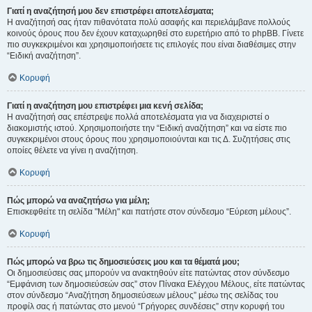
Γιατί η αναζήτησή μου δεν επιστρέφει αποτελέσματα;
Η αναζήτησή σας ήταν πιθανότατα πολύ ασαφής και περιελάμβανε πολλούς
κοινούς όρους που δεν έχουν καταχωρηθεί στο ευρετήριο από το phpBB. Γίνετε
πιο συγκεκριμένοι και χρησιμοποιήσετε τις επιλογές που είναι διαθέσιμες στην
“Ειδική αναζήτηση”.
Κορυφή
Γιατί η αναζήτηση μου επιστρέφει μια κενή σελίδα;
Η αναζήτησή σας επέστρεψε πολλά αποτελέσματα για να διαχειριστεί ο
διακομιστής ιστού. Χρησιμοποιήστε την “Ειδική αναζήτηση” και να είστε πιο
συγκεκριμένοι στους όρους που χρησιμοποιούνται και τις Δ. Συζητήσεις στις
οποίες θέλετε να γίνει η αναζήτηση.
Κορυφή
Πώς μπορώ να αναζητήσω για μέλη;
Επισκεφθείτε τη σελίδα "Μέλη" και πατήστε στον σύνδεσμο “Εύρεση μέλους”.
Κορυφή
Πώς μπορώ να βρω τις δημοσιεύσεις μου και τα θέματά μου;
Οι δημοσιεύσεις σας μπορούν να ανακτηθούν είτε πατώντας στον σύνδεσμο
“Εμφάνιση των δημοσιεύσεών σας” στον Πίνακα Ελέγχου Μέλους, είτε πατώντας
στον σύνδεσμο “Αναζήτηση δημοσιεύσεων μέλους” μέσω της σελίδας του
προφίλ σας ή πατώντας στο μενού “Γρήγορες συνδέσεις” στην κορυφή του