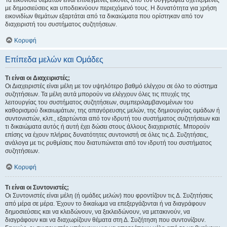
Τα εικονίδια θεμάτων είναι επιλεγμένες εικόνες από τον συγγραφέα σχετιζόμενες
με δημοσιεύσεις και υποδεικνύουν περιεχόμενό τους. Η δυνατότητα για χρήση
εικονιδίων θεμάτων εξαρτάται από τα δικαιώματα που ορίστηκαν από τον
διαχειριστή του συστήματος συζητήσεων.
Κορυφή
Επίπεδα μελών και Ομάδες
Τι είναι οι Διαχειριστές;
Οι Διαχειριστές είναι μέλη με τον υψηλότερο βαθμό ελέγχου σε όλο το σύστημα
συζητήσεων. Τα μέλη αυτά μπορούν να ελέγχουν όλες τις πτυχές της
λειτουργίας του συστήματος συζητήσεων, συμπεριλαμβανομένων του
καθορισμού δικαιωμάτων, της απαγόρευσης μελών, της δημιουργίας ομάδων ή
συντονιστών, κλπ., εξαρτώνται από τον ιδρυτή του συστήματος συζητήσεων και
τι δικαιώματα αυτός ή αυτή έχει δώσει στους άλλους διαχειριστές. Μπορούν
επίσης να έχουν πλήρεις δυνατότητες συντονιστή σε όλες τις Δ. Συζητήσεις,
ανάλογα με τις ρυθμίσεις που διατυπώνεται από τον ιδρυτή του συστήματος
συζητήσεων.
Κορυφή
Τι είναι οι Συντονιστές;
Οι Συντονιστές είναι μέλη (ή ομάδες μελών) που φροντίζουν τις Δ. Συζητήσεις
από μέρα σε μέρα. Έχουν το δικαίωμα να επεξεργάζονται ή να διαγράφουν
δημοσιεύσεις και να κλειδώνουν, να ξεκλειδώνουν, να μετακινούν, να
διαγράφουν και να διαχωρίζουν θέματα στη Δ. Συζήτηση που συντονίζουν.