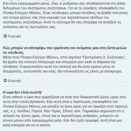
Εάν είστε εγγεγραμμένο μέλος, όλες οι ρυθμίσεις σας αποθηκεύονται στη βάση
δεδομένων του συστήματος συζητήσεων. Για να τις αλλάξετε, επισκεφθείτε τον
Πίνακα Ελέγχου Μέλους. Ένας σύνδεσμος μπορεί συνήθως να βρεθεί πατώντας
στο όνομα μέλους σας στην κορυφή των περισσότερων σελίδων του
συστήματος συζητήσεων. Αυτό το σύστημα θα σας επιτρέψει να αλλάξετε τις
ρυθμίσεις και τις προτιμήσεις σας.
Κορυφή
Πώς μπορώ να αποτρέψω την εμφάνιση του ονόματος μου στη λίστα μελών
σε σύνδεση;
Μέσα στον Πίνακα Ελέγχου Μέλους, στην καρτέλα “Προτιμήσεις Δ. Συζήτησης”,
θα βρείτε την επιλογή
Απόκρυψη των στοιχείων μου κατά τη διάρκεια της
σύνδεσης
. Ενεργοποιήστε αυτή την επιλογή και θα είστε ορατοί μόνο σε
διαχειριστές, συντονιστές και εσάς. Θα υπολογίζεστε ως μέλος με απόκρυψη.
Κορυφή
Η ώρα δεν είναι σωστή!
Είναι πιθανό η ώρα που εμφανίζεται να είναι από διαφορετική ζώνης ώρας από
αυτή στην οποία βρίσκεστε. Εάν αυτή είναι η περίπτωση, επισκεφθείτε τον
Πίνακα Ελέγχου Μέλους και αλλάξτε τη ζώνη ώρας για να ταιριάζει στην περιοχή
σας, π.χ. Λονδίνο, Παρίσι, Νέα Υόρκη, Σίδνεϋ, κλπ. Παρακαλώ σημειώστε ότι η
αλλαγή της ζώνης ώρας, όπως και οι περισσότερες ρυθμίσεις, μπορούν να
γίνουν μόνον από εγγεγραμμένα μέλη. Εάν δεν έχετε εγγραφεί, αυτή είναι μια
καλή ευκαιρία για να το κάνετε.