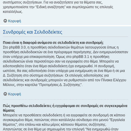
συστήματος συζητήσεων. Για να αναζητήσετε για τα θέματα σας,
χρησιμοποιείστε την “Ειδική αναζήτηση” και συμπληρώστε τις επιλογές
καταλλήλως.
Κορυφή
Συνδρομές και Σελιδοδείκτες
Ποια είναι η διαφορά ανάμεσα σε σελιδοδείκτη και συνδρομή;
Στο phpBB 3.0, η προσθήκη σελιδοδεικτών θεμάτων λειτουργούσε όπως η
προσθήκη σελιδοδεικτών σε ένα πρόγραμμα περιήγησης. Δεν ενημερωνόσασταν
όταν υπήρχε μια επικαιροποίηση. Όμως στο phpBB 3.1 η προσθήκη
σελιδοδεικτών είναι περισσότερο σαν να εγγραφείτε στο θέμα. Μπορείτε να
ειδοποιηθείτε όταν ένα θέμα σελιδοδείκτη έχει ενημερωθεί. Η συνδρομή,
ωστόσο, θα σας ειδοποιήσει όταν υπάρχει μια ενημέρωση σε ένα θέμα ή σε μια
Δ. Συζήτηση στο σύστημα συζητήσεων. Οι επιλογές ειδοποίησης για
σελιδοδείκτες και συνδρομές μπορούν να ρυθμιστούν από τον Πίνακα Ελέγχου
Μέλους, στην καρτέλα “Προτιμήσεις Δ. Συζήτησης”.
Κορυφή
Πώς προσθέτω σελιδοδείκτες ή εγγράφομαι σε συνδρομές σε συγκεκριμένα
θέματα;
Μπορείτε να προσθέσετε σελιδοδείκτη ή να εγγραφείτε σε συνδρομή σε κάποιο
συγκεκριμένο θέμα, πατώντας στον κατάλληλο σύνδεσμο στο μενού "Εργαλεία
θέματος", στο επάνω και κάτω μέρος κάποιου θέματος συζήτησης.
Απαντώντας σε ένα θέμα με σημειωμένη την επιλογή “Να ενημερωθώ όταν