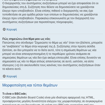
Ο διαχειριστής του συστήματος συζητήσεων μπορεί να έχει αποφασίσει ότι οι
δημοσιεύσεις στη Δ. Συζήτηση που θέλετε να δημοσιεύσετε να χρειάζονται
έλεγχο πριν υποβληθούν. Είναι επίσης πιθανό ο διαχειριστής να σας έχει
τοποθετήσει σε μια ομάδα μελών των οποίων οι δημοσιεύσεις να χρειάζονται
έλεγχο πριν υποβληθούν. Παρακαλώ επικοινωνείτε με τον διαχειριστή του
συστήματος συζητήσεων για περισσότερες πληροφορίες.
Κορυφή
Πώς σημειώνω ένα θέμα μου ως νέο;
Πατώντας στο σύνδεσμο “Σημειώστε το θέμα ως νέο” όταν τον βλέπετε, μπορείτε
να “ανεβάσετε” το θέμα στην κορυφή της Δ. Συζήτησης στην πρώτη σελίδα.
Ωστόσο, αν δεν μπορείτε να το δείτε αυτό, τότε η σημείωση θεμάτων ως νέα
μπορεί να είναι απενεργοποιημένη ή το περιθώριο χρόνου ανάμεσα σε
σημειώσεις θεμάτων ως νέα δεν έχει ακόμη επιτευχθεί. Είναι επίσης δυνατόν να
σημειώσετε ως νέο το θέμα απλώς απαντώντας σε αυτό, ωστόσο, να είστε
σίγουρος (-η) ότι ακολουθείτε τους κανόνες του συστήματος συζητήσεων όταν
το κάνετε αυτό.
Κορυφή
Μορφοποίηση και τύποι θεμάτων
Τι είναι ο BBCode;
Ο BBCode (Bulletin Board Code) είναι μία ιδιαίτερη εφαρμογή της HTML,
προσφέροντας μεγάλη δυνατότητα ελέγχου της μορφοποίησης σε συγκεκριμένα