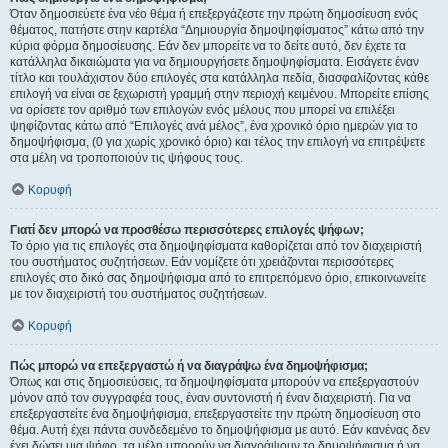
Όταν δημοσιεύετε ένα νέο θέμα ή επεξεργάζεστε την πρώτη δημοσίευση ενός
θέματος, πατήστε στην καρτέλα “Δημιουργία δημοψηφίσματος” κάτω από την
κύρια φόρμα δημοσίευσης. Εάν δεν μπορείτε να το δείτε αυτό, δεν έχετε τα
κατάλληλα δικαιώματα για να δημιουργήσετε δημοψηφίσματα. Εισάγετε έναν
τίτλο και τουλάχιστον δύο επιλογές στα κατάλληλα πεδία, διασφαλίζοντας κάθε
επιλογή να είναι σε ξεχωριστή γραμμή στην περιοχή κειμένου. Μπορείτε επίσης
να ορίσετε τον αριθμό των επιλογών ενός μέλους που μπορεί να επιλέξει
ψηφίζοντας κάτω από “Επιλογές ανά μέλος”, ένα χρονικό όριο ημερών για το
δημοψήφισμα, (0 για χωρίς χρονικό όριο) και τέλος την επιλογή να επιτρέψετε
στα μέλη να τροποποιούν τις ψήφους τους.
Κορυφή
Γιατί δεν μπορώ να προσθέσω περισσότερες επιλογές ψήφων;
Το όριο για τις επιλογές στα δημοψηφίσματα καθορίζεται από τον διαχειριστή
του συστήματος συζητήσεων. Εάν νομίζετε ότι χρειάζονται περισσότερες
επιλογές στο δικό σας δημοψήφισμα από το επιτρεπόμενο όριο, επικοινωνείτε
με τον διαχειριστή του συστήματος συζητήσεων.
Κορυφή
Πώς μπορώ να επεξεργαστώ ή να διαγράψω ένα δημοψήφισμα;
Όπως και στις δημοσιεύσεις, τα δημοψηφίσματα μπορούν να επεξεργαστούν
μόνον από τον συγγραφέα τους, έναν συντονιστή ή έναν διαχειριστή. Για να
επεξεργαστείτε ένα δημοψήφισμα, επεξεργαστείτε την πρώτη δημοσίευση στο
θέμα. Αυτή έχει πάντα συνδεδεμένο το δημοψήφισμα με αυτό. Εάν κανένας δεν
έχει δώσει μια ψήφο, τα μέλη μπορούν να διαγράψουν το δημοψήφισμα ή να