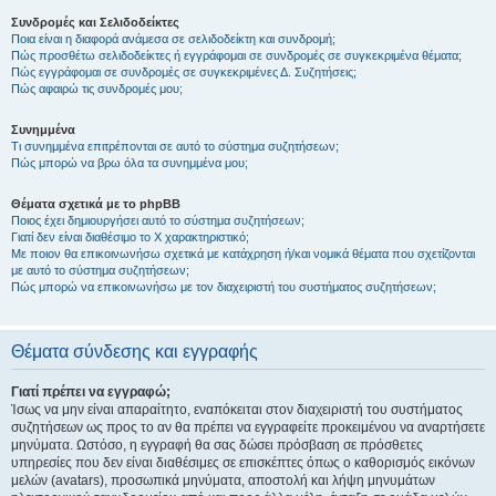
Συνδρομές και Σελιδοδείκτες
Ποια είναι η διαφορά ανάμεσα σε σελιδοδείκτη και συνδρομή;
Πώς προσθέτω σελιδοδείκτες ή εγγράφομαι σε συνδρομές σε συγκεκριμένα θέματα;
Πώς εγγράφομαι σε συνδρομές σε συγκεκριμένες Δ. Συζητήσεις;
Πώς αφαιρώ τις συνδρομές μου;
Συνημμένα
Τι συνημμένα επιτρέπονται σε αυτό το σύστημα συζητήσεων;
Πώς μπορώ να βρω όλα τα συνημμένα μου;
Θέματα σχετικά με το phpBB
Ποιος έχει δημιουργήσει αυτό το σύστημα συζητήσεων;
Γιατί δεν είναι διαθέσιμο το Χ χαρακτηριστικό;
Με ποιον θα επικοινωνήσω σχετικά με κατάχρηση ή/και νομικά θέματα που σχετίζονται
με αυτό το σύστημα συζητήσεων;
Πώς μπορώ να επικοινωνήσω με τον διαχειριστή του συστήματος συζητήσεων;
Θέματα σύνδεσης και εγγραφής
Γιατί πρέπει να εγγραφώ;
Ίσως να μην είναι απαραίτητο, εναπόκειται στον διαχειριστή του συστήματος
συζητήσεων ως προς το αν θα πρέπει να εγγραφείτε προκειμένου να αναρτήσετε
μηνύματα. Ωστόσο, η εγγραφή θα σας δώσει πρόσβαση σε πρόσθετες
υπηρεσίες που δεν είναι διαθέσιμες σε επισκέπτες όπως ο καθορισμός εικόνων
μελών (avatars), προσωπικά μηνύματα, αποστολή και λήψη μηνυμάτων