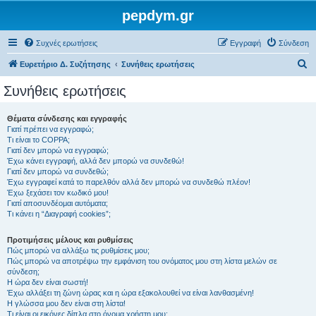
pepdym.gr
Συχνές ερωτήσεις
Εγγραφή
Σύνδεση
Α
Ευρετήριο Δ. Συζήτησης
Συνήθεις ερωτήσεις
ν
Συνήθεις ερωτήσεις
α
ζ
Θέματα σύνδεσης και εγγραφής
Γιατί πρέπει να εγγραφώ;
ή
Τι είναι το COPPA;
τ
Γιατί δεν μπορώ να εγγραφώ;
Έχω κάνει εγγραφή, αλλά δεν μπορώ να συνδεθώ!
η
Γιατί δεν μπορώ να συνδεθώ;
Έχω εγγραφεί κατά το παρελθόν αλλά δεν μπορώ να συνδεθώ πλέον!
σ
Έχω ξεχάσει τον κωδικό μου!
η
Γιατί αποσυνδέομαι αυτόματα;
Τι κάνει η “Διαγραφή cookies”;
Προτιμήσεις μέλους και ρυθμίσεις
Πώς μπορώ να αλλάξω τις ρυθμίσεις μου;
Πώς μπορώ να αποτρέψω την εμφάνιση του ονόματος μου στη λίστα μελών σε
σύνδεση;
Η ώρα δεν είναι σωστή!
Έχω αλλάξει τη ζώνη ώρας και η ώρα εξακολουθεί να είναι λανθασμένη!
Η γλώσσα μου δεν είναι στη λίστα!
Τι είναι οι εικόνες δίπλα στο όνομα χρήστη μου;