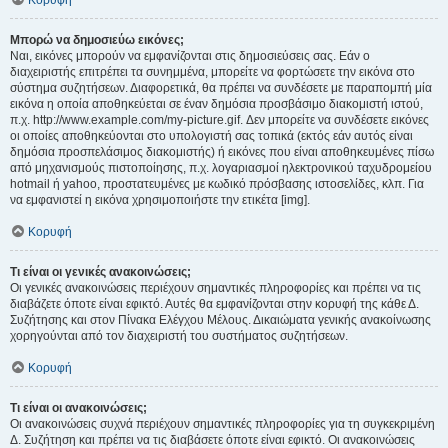
Κορυφή
Μπορώ να δημοσιεύω εικόνες;
Ναι, εικόνες μπορούν να εμφανίζονται στις δημοσιεύσεις σας. Εάν ο
διαχειριστής επιτρέπει τα συνημμένα, μπορείτε να φορτώσετε την εικόνα στο
σύστημα συζητήσεων. Διαφορετικά, θα πρέπει να συνδέσετε με παραπομπή μία
εικόνα η οποία αποθηκεύεται σε έναν δημόσια προσβάσιμο διακομιστή ιστού,
π.χ. http://www.example.com/my-picture.gif. Δεν μπορείτε να συνδέσετε εικόνες
οι οποίες αποθηκεύονται στο υπολογιστή σας τοπικά (εκτός εάν αυτός είναι
δημόσια προσπελάσιμος διακομιστής) ή εικόνες που είναι αποθηκευμένες πίσω
από μηχανισμούς πιστοποίησης, π.χ. λογαριασμοί ηλεκτρονικού ταχυδρομείου
hotmail ή yahoo, προστατευμένες με κωδικό πρόσβασης ιστοσελίδες, κλπ. Για
να εμφανιστεί η εικόνα χρησιμοποιήστε την ετικέτα [img].
Κορυφή
Τι είναι οι γενικές ανακοινώσεις;
Οι γενικές ανακοινώσεις περιέχουν σημαντικές πληροφορίες και πρέπει να τις
διαβάζετε όποτε είναι εφικτό. Αυτές θα εμφανίζονται στην κορυφή της κάθε Δ.
Συζήτησης και στον Πίνακα Ελέγχου Μέλους. Δικαιώματα γενικής ανακοίνωσης
χορηγούνται από τον διαχειριστή του συστήματος συζητήσεων.
Κορυφή
Τι είναι οι ανακοινώσεις;
Οι ανακοινώσεις συχνά περιέχουν σημαντικές πληροφορίες για τη συγκεκριμένη
Δ. Συζήτηση και πρέπει να τις διαβάσετε όποτε είναι εφικτό. Οι ανακοινώσεις