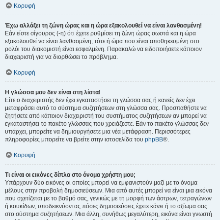
Κορυφή
Έχω αλλάξει τη ζώνη ώρας και η ώρα εξακολουθεί να είναι λανθασμένη!
Εάν είστε σίγουρος (-η) ότι έχετε ρυθμίσει τη ζώνη ώρας σωστά και η ώρα
εξακολουθεί να είναι λανθασμένη, τότε ή ώρα που είναι αποθηκευμένη στο
ρολόι του διακομιστή είναι εσφαλμένη. Παρακαλώ να ειδοποιήσετε κάποιον
διαχειριστή για να διορθώσει το πρόβλημα.
Κορυφή
Η γλώσσα μου δεν είναι στη λίστα!
Είτε ο διαχειριστής δεν έχει εγκαταστήσει τη γλώσσα σας ή κανείς δεν έχει
μεταφράσει αυτό το σύστημα συζητήσεων στη γλώσσα σας. Προσπαθήστε να
ζητήσετε από κάποιον διαχειριστή του συστήματος συζητήσεων αν μπορεί να
εγκαταστήσει το πακέτο γλώσσας που χρειάζεστε. Εάν το πακέτο γλώσσας δεν
υπάρχει, μπορείτε να δημιουργήσετε μια νέα μετάφραση. Περισσότερες
πληροφορίες μπορείτε να βρείτε στην ιστοσελίδα του
phpBB
®.
Κορυφή
Τι είναι οι εικόνες δίπλα στο όνομα χρήστη μου;
Υπάρχουν δύο εικόνες οι οποίες μπορεί να εμφανιστούν μαζί με το όνομα
μέλους στην προβολή δημοσιεύσεων. Μια από αυτές μπορεί να είναι μια εικόνα
που σχετίζεται με το βαθμό σας, γενικώς με τη μορφή των άστρων, τετραγώνων
ή κουκίδων, υποδεικνύοντας πόσες δημοσιεύσεις έχετε κάνει ή το αξίωμα σας
στο σύστημα συζητήσεων. Μια άλλη, συνήθως μεγαλύτερη, εικόνα είναι γνωστή