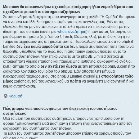
Με ποιον θα επικοινωνήσω σχετικά με κατάχρηση ή/και νομικά θέματα που
σχετίζονται με αυτό το σύστημα συζητήσεων;
Σε οποιονδήποτε διαχειριστή που αναγράφεται στη σελίδα “Η Ομάδα” θα πρέπει
να είναι ένα κατάλληλο σημείο επαφής για τις καταγγελίες σας. Εάν αυτός
εξακολουθεί να μην ανταποκρίνεται τότε θα πρέπει να επικοινωνήσετε με τον
ιδιοκτήτη του domain (κάντε μια
whois αναζήτηση
) ή, εάν αυτός λειτουργεί σε
μια δωρεάν υπηρεσία (π.χ. Yahoo !, free.fr, f2s.com, κλπ), με τη διοίκηση ή το
τμήμα καταχρήσεων της υπηρεσίας αυτής. Παρακαλώ σημειώστε ότι το phpBB
Limited
δεν έχει καμία αρμοδιότητα
και δεν μπορεί με οποιονδήποτε τρόπο να
θεωρηθεί υπεύθυνο για το πώς, πού ή από ποιον χρησιμοποιείται αυτό το
σύστημα συζητήσεων. Μην επικοινωνείτε με το phpBB Limited σχετικά με
οποιαδήποτε νομικό (παύσης και παράλειψης, ευθύνης, συκοφαντικό σχόλιο,
κλπ.) ζήτημα το οποίο
δεν σχετίζεται άμεσα
με την ιστοσελίδα phpBB.com ή το
διακριτικό λογισμικό του ιδίου του phpBB. Εάν αποστείλετε μήνυμα
ηλεκτρονικού ταχυδρομείου στο phpBB Limited σχετικά
με οποιοδήποτε τρίτο
μέρος
χρήσης αυτού του λογισμικού θα πρέπει να αναμένετε μια αρνητική ή και
καμία ανταπόκριση.
Κορυφή
Πώς μπορώ να επικοινωνήσω με τον διαχειριστή του συστήματος
συζητήσεων;
Όλα τα μέλη του συστήματος συζητήσεων μπορούν να χρησιμοποιούν τη
φόρμα “Επικοινωνήστε μαζί μας”, εάν η επιλογή είναι ενεργοποιημένη από τον
διαχειριστή του συστήματος συζητήσεων.
Τα μέλη του συστήματος συζητήσεων μπορούν επίσης να χρησιμοποιούν τον
σύνδεσμο “Η ομάδα”.