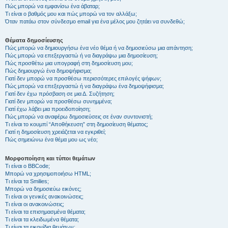
Πώς μπορώ να εμφανίσω ένα άβαταρ;
Τι είναι ο βαθμός μου και πώς μπορώ να τον αλλάξω;
Όταν πατάω στον σύνδεσμο email για ένα μέλος μου ζητάει να συνδεθώ;
Θέματα δημοσίευσης
Πώς μπορώ να δημιουργήσω ένα νέο θέμα ή να δημοσιεύσω μια απάντηση;
Πώς μπορώ να επεξεργαστώ ή να διαγράψω μια δημοσίευση;
Πώς προσθέτω μια υπογραφή στη δημοσίευση μου;
Πώς δημιουργώ ένα δημοψήφισμα;
Γιατί δεν μπορώ να προσθέσω περισσότερες επιλογές ψήφων;
Πώς μπορώ να επεξεργαστώ ή να διαγράψω ένα δημοψήφισμα;
Γιατί δεν έχω πρόσβαση σε μια Δ. Συζήτηση;
Γιατί δεν μπορώ να προσθέσω συνημμένα;
Γιατί έχω λάβει μια προειδοποίηση;
Πώς μπορώ να αναφέρω δημοσιεύσεις σε έναν συντονιστή;
Τι είναι το κουμπί “Αποθήκευση” στη δημοσίευση θέματος;
Γιατί η δημοσίευση χρειάζεται να εγκριθεί;
Πώς σημειώνω ένα θέμα μου ως νέο;
Μορφοποίηση και τύποι θεμάτων
Τι είναι ο BBCode;
Μπορώ να χρησιμοποιήσω HTML;
Τι είναι τα Smilies;
Μπορώ να δημοσιεύω εικόνες;
Τι είναι οι γενικές ανακοινώσεις;
Τι είναι οι ανακοινώσεις;
Τι είναι τα επισημασμένα θέματα;
Τι είναι τα κλειδωμένα θέματα;
Τι είναι τα εικονίδια θεμάτων;