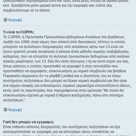
ηλεκτρονικού ταχυδρομείου από και προς άλλα μέλη, ένταξη σε ομάδα μελών,
κλπ. Χρειάζονται μόνο μερικά λεπτά για την εγγραφή σας οπότε σας
συμβουλεύουμε να το κάνετε.
Κορυφή
Τι είναι το COPPA;
Το COPPA, ή Προστασία Προσωπικών Δεδομένων Ανηλίκων στο Διαδίκτυο,
πράξη του 1998, είναι νόμος που απαιτεί από δικτυακούς τόπους οι οποίοι
μπορούν να συλλέγουν πληροφορίες από ανηλίκους κάτω των 13 ετών να
έχουν γραπτή γονική συναίνεση ή κάποια άλλη μέθοδο νομικής επιβεβαίωσης
κηδεμόνα, που να επιτρέπει τη συλλογή προσωπικών δεδομένων από ανήλικο
ηλικίας μικρότερης των 13. Εάν δεν είστε σίγουρος (-η) αν αυτό ισχύει για σας,
όπως κάποιος ο οποίος προσπαθεί να εγγραφεί ή στην ιστοσελίδα που
προσπαθείτε να εγγραφείτε, επικοινωνήστε με νομικό σύμβουλο για βοήθεια.
Παρακαλώ σημειώστε ότι το phpBB Limited και ο ιδιοκτήτης του εν λόγω
συστήματος συζητήσεων δεν μπορεί να δώσει νομική συμβουλή και δεν είναι
ένα σημείο επαφής για ενδοιασμούς νομικού χαρακτήρα οποιουδήποτε είδους,
εκτός από τις περιπτώσεις που περιγράφονται στην ερώτηση “Με ποιόν θα
επικοινωνήσω σχετικά με νομικά ή θέματα κατάχρησης πάνω στο σύστημα
συζητήσεων;”.
Κορυφή
Γιατί δεν μπορώ να εγγραφώ;
Είναι πιθανόν κάποιος διαχειριστής του συστήματος συζητήσεων να έχει
απενεργοποιήσει τις εγγραφές για να αποτρέψει νέους επισκέπτες να