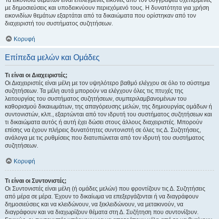
Τα εικονίδια θεμάτων είναι επιλεγμένες εικόνες από τον συγγραφέα σχετιζόμενες
με δημοσιεύσεις και υποδεικνύουν περιεχόμενό τους. Η δυνατότητα για χρήση
εικονιδίων θεμάτων εξαρτάται από τα δικαιώματα που ορίστηκαν από τον
διαχειριστή του συστήματος συζητήσεων.
Κορυφή
Επίπεδα μελών και Ομάδες
Τι είναι οι Διαχειριστές;
Οι Διαχειριστές είναι μέλη με τον υψηλότερο βαθμό ελέγχου σε όλο το σύστημα
συζητήσεων. Τα μέλη αυτά μπορούν να ελέγχουν όλες τις πτυχές της
λειτουργίας του συστήματος συζητήσεων, συμπεριλαμβανομένων του
καθορισμού δικαιωμάτων, της απαγόρευσης μελών, της δημιουργίας ομάδων ή
συντονιστών, κλπ., εξαρτώνται από τον ιδρυτή του συστήματος συζητήσεων και
τι δικαιώματα αυτός ή αυτή έχει δώσει στους άλλους διαχειριστές. Μπορούν
επίσης να έχουν πλήρεις δυνατότητες συντονιστή σε όλες τις Δ. Συζητήσεις,
ανάλογα με τις ρυθμίσεις που διατυπώνεται από τον ιδρυτή του συστήματος
συζητήσεων.
Κορυφή
Τι είναι οι Συντονιστές;
Οι Συντονιστές είναι μέλη (ή ομάδες μελών) που φροντίζουν τις Δ. Συζητήσεις
από μέρα σε μέρα. Έχουν το δικαίωμα να επεξεργάζονται ή να διαγράφουν
δημοσιεύσεις και να κλειδώνουν, να ξεκλειδώνουν, να μετακινούν, να
διαγράφουν και να διαχωρίζουν θέματα στη Δ. Συζήτηση που συντονίζουν.