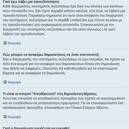
Γιατί έχω λάβει μια προειδοποίηση;
Κάθε διαχειριστής συστήματος συζητήσεων έχει δικό του σύνολο των κανόνων
στην ιστοσελίδα του. Εάν έχετε παραβεί κάποιο κανόνα, τότε ίσως να λάβατε μια
προειδοποίηση. Παρακαλώ σημειώστε ότι αυτό είναι απόφαση του διαχειριστή
του συστήματος συζητήσεων και το phpBB Limited δεν έχει τίποτα να κάνει με
τις προειδοποιήσεις στη συγκεκριμένη ιστοσελίδα. Επικοινωνήστε με τον
διαχειριστή του συστήματος συζητήσεων εάν δεν είστε σίγουρος (-η) γιατί
λάβατε την προειδοποίηση.
Κορυφή
Πώς μπορώ να αναφέρω δημοσιεύσεις σε έναν συντονιστή;
Εάν ο διαχειριστής του συστήματος συζητήσεων το έχει επιτρέψει, θα πρέπει να
δείτε ένα κουμπί για την αναφορά των δημοσιεύσεων δίπλα στη δημοσίευση
που θέλετε να αναφέρετε. Πατώντας θα καθοδηγηθείτε για τα απαιτούμενα
βήματα για να αναφέρετε τη δημοσίευση.
Κορυφή
Τι είναι το κουμπί “Αποθήκευση” στη δημοσίευση θέματος;
Αυτό σας επιτρέπει να αποθηκεύσετε προσχέδια που πρέπει να συμπληρωθούν
και να υποβληθούν σε μεταγενέστερη ημερομηνία. Για να επαναφορτώσετε ένα
αποθηκευμένο προσχέδιο, επισκεφθείτε τον Πίνακα Ελέγχου Μέλους.
Κορυφή
Γιατί η δημοσίευση χρειάζεται να εγκριθεί;