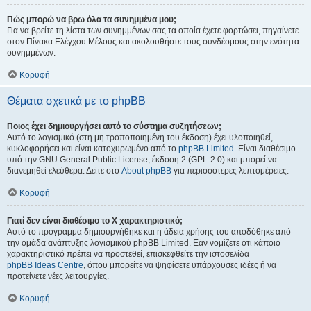
Πώς μπορώ να βρω όλα τα συνημμένα μου;
Για να βρείτε τη λίστα των συνημμένων σας τα οποία έχετε φορτώσει, πηγαίνετε
στον Πίνακα Ελέγχου Μέλους και ακολουθήστε τους συνδέσμους στην ενότητα
συνημμένων.
Κορυφή
Θέματα σχετικά με το phpBB
Ποιος έχει δημιουργήσει αυτό το σύστημα συζητήσεων;
Αυτό το λογισμικό (στη μη τροποποιημένη του έκδοση) έχει υλοποιηθεί,
κυκλοφορήσει και είναι κατοχυρωμένο από το
phpBB Limited
. Είναι διαθέσιμο
υπό την GNU General Public License, έκδοση 2 (GPL-2.0) και μπορεί να
διανεμηθεί ελεύθερα. Δείτε στο
About phpBB
για περισσότερες λεπτομέρειες.
Κορυφή
Γιατί δεν είναι διαθέσιμο το Χ χαρακτηριστικό;
Αυτό το πρόγραμμα δημιουργήθηκε και η άδεια χρήσης του αποδόθηκε από
την ομάδα ανάπτυξης λογισμικού phpBB Limited. Εάν νομίζετε ότι κάποιο
χαρακτηριστικό πρέπει να προστεθεί, επισκεφθείτε την ιστοσελίδα
phpBB Ideas Centre
, όπου μπορείτε να ψηφίσετε υπάρχουσες ιδέες ή να
προτείνετε νέες λειτουργίες.
Κορυφή