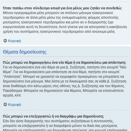
Όταν πατάω στον σύνδεσμο email για ένα μέλος μου ζητάει να συνδεθώ;
Μόνον εγγεγραμμένα μέλη μπορούν να στείλουν μήνυμα ηλεκτρονικού
ταχυδρομείου σε άλλα μέλη μέσω της ενσωματωμένης φόρμας αποστολής
μηνύματος ηλεκτρονικού ταχυδρομείου και μόνο αν ο διαχειριστής έχει
ενεργοποιήσει αυτή τη δυνατότητα. Αυτό γίνεται για να αποτραπεί η κακόβουλη
χρήση του συστήματος ηλεκτρονικού ταχυδρομείου από ανώνυμα μέλη.
Κορυφή
Θέματα δημοσίευσης
Πώς μπορώ να δημιουργήσω ένα νέο θέμα ή να δημοσιεύσω μια απάντηση;
Για να δημοσιεύσετε ένα νέο θέμα σε μια Δ. Συζήτηση, πατήστε στο κουμπί “Νέο
θέμα”. Για να δημοσιεύσετε μια απάντηση σε ένα θέμα, πατήστε στο κουμπί
“Απάντηση”. Μπορεί να χρειαστεί να εγγραφείτε προκειμένου να μπορέσετε να
δημοσιεύσετε ένα μήνυμα. Μια λίστα με τα δικαιώματά σας σε κάθε Δ. Συζήτηση
είναι διαθέσιμη στο κάτω μέρος στις οθόνες της Δ. Συζήτησης και του θέματος.
Παράδειγμα: Μπορείτε να δημοσιεύετε νέα θέματα, Μπορείτε να επισυνάπτετε
αρχεία, κλπ.
Κορυφή
Πώς μπορώ να επεξεργαστώ ή να διαγράψω μια δημοσίευση;
Εάν δεν είστε διαχειριστής του συστήματος συζητήσεων ή συντονιστής,
μπορείτε να επεξεργαστείτε ή να διαγράψετε μόνον τα δικά σας μηνύματα.
Μπορείτε να επεξεργαστείτε μια δημοσίευση πατώντας στο κουμπί επεξεργασίας