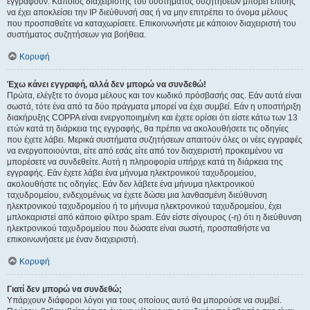
εγγραφούν. Κάποιος διαχειριστής του συστήματος συζητήσεων μπορεί επίσης
να έχει αποκλείσει την IP διεύθυνσή σας ή να μην επιτρέπει το όνομα μέλους
που προσπαθείτε να καταχωρίσετε. Επικοινωνήστε με κάποιον διαχειριστή του
συστήματος συζητήσεων για βοήθεια.
Κορυφή
Έχω κάνει εγγραφή, αλλά δεν μπορώ να συνδεθώ!
Πρώτα, ελέγξτε το όνομα μέλους και τον κωδικό πρόσβασής σας. Εάν αυτά είναι
σωστά, τότε ένα από τα δύο πράγματα μπορεί να έχει συμβεί. Εάν η υποστήριξη
διακήρυξης COPPA είναι ενεργοποιημένη και έχετε ορίσει ότι είστε κάτω των 13
ετών κατά τη διάρκεια της εγγραφής, θα πρέπει να ακολουθήσετε τις οδηγίες
που έχετε λάβει. Μερικά συστήματα συζητήσεων απαιτούν όλες οι νέες εγγραφές
να ενεργοποιούνται, είτε από εσάς είτε από τον διαχειριστή προκειμένου να
μπορέσετε να συνδεθείτε. Αυτή η πληροφορία υπήρχε κατά τη διάρκεια της
εγγραφής. Εάν έχετε λάβει ένα μήνυμα ηλεκτρονικού ταχυδρομείου,
ακολουθήστε τις οδηγίες. Εάν δεν λάβετε ένα μήνυμα ηλεκτρονικού
ταχυδρομείου, ενδεχομένως να έχετε δώσει μια λανθασμένη διεύθυνση
ηλεκτρονικού ταχυδρομείου ή το μήνυμα ηλεκτρονικού ταχυδρομείου, έχει
μπλοκαριστεί από κάποιο φίλτρο spam. Εάν είστε σίγουρος (-η) ότι η διεύθυνση
ηλεκτρονικού ταχυδρομείου που δώσατε είναι σωστή, προσπαθήστε να
επικοινωνήσετε με έναν διαχειριστή.
Κορυφή
Γιατί δεν μπορώ να συνδεθώ;
Υπάρχουν διάφοροι λόγοι για τους οποίους αυτό θα μπορούσε να συμβεί.