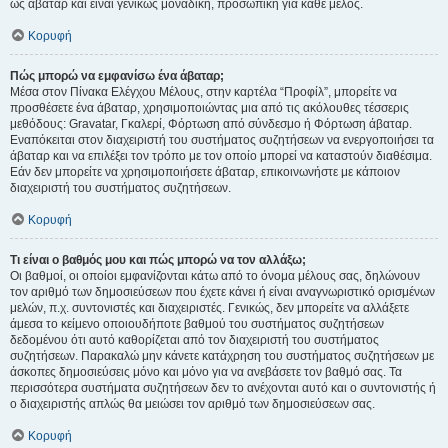
ως άβαταρ και είναι γενικώς μοναδική, προσωπική για κάθε μέλος.
Κορυφή
Πώς μπορώ να εμφανίσω ένα άβαταρ;
Μέσα στον Πίνακα Ελέγχου Μέλους, στην καρτέλα “Προφίλ”, μπορείτε να
προσθέσετε ένα άβαταρ, χρησιμοποιώντας μια από τις ακόλουθες τέσσερις
μεθόδους: Gravatar, Γκαλερί, Φόρτωση από σύνδεσμο ή Φόρτωση άβαταρ.
Εναπόκειται στον διαχειριστή του συστήματος συζητήσεων να ενεργοποιήσει τα
άβαταρ και να επιλέξει τον τρόπο με τον οποίο μπορεί να καταστούν διαθέσιμα.
Εάν δεν μπορείτε να χρησιμοποιήσετε άβαταρ, επικοινωνήστε με κάποιον
διαχειριστή του συστήματος συζητήσεων.
Κορυφή
Τι είναι ο βαθμός μου και πώς μπορώ να τον αλλάξω;
Οι βαθμοί, οι οποίοι εμφανίζονται κάτω από το όνομα μέλους σας, δηλώνουν
τον αριθμό των δημοσιεύσεων που έχετε κάνει ή είναι αναγνωριστικό ορισμένων
μελών, π.χ. συντονιστές και διαχειριστές. Γενικώς, δεν μπορείτε να αλλάξετε
άμεσα το κείμενο οποιουδήποτε βαθμού του συστήματος συζητήσεων
δεδομένου ότι αυτό καθορίζεται από τον διαχειριστή του συστήματος
συζητήσεων. Παρακαλώ μην κάνετε κατάχρηση του συστήματος συζητήσεων με
άσκοπες δημοσιεύσεις μόνο και μόνο για να ανεβάσετε τον βαθμό σας. Τα
περισσότερα συστήματα συζητήσεων δεν το ανέχονται αυτό και ο συντονιστής ή
ο διαχειριστής απλώς θα μειώσει τον αριθμό των δημοσιεύσεων σας.
Κορυφή