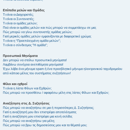
Επίπεδα μελών και Ομάδες
Τι είναι οι Διαχειριστές;
Τι είναι οι Συντονιστές;
Τι είναι οι ομάδες μελών;
Πού είναι οι ομάδες μελών και πώς μπορώ να συμμετάσχω σε μια;
Πώς μπορώ να γίνω συντονιστής ομάδας μελών;
Γιατί μερικές ομάδες μελών εμφανίζονται με διαφορετικό χρώμα;
Τι είναι η “Προεπιλεγμένη ομάδα μελών”;
Τι είναι ο σύνδεσμος "Η ομάδα”;
Προσωπικά Μηνύματα
Δεν μπορώ να στείλω προσωπικά μηνύματα!
Λαμβάνω συνέχεια ανεπιθύμητα μηνύματα!
Έχω λάβει ένα μήνυμα spam ή ένα προσβλητικό μήνυμα ηλεκτρονικού ταχυδρομείου
από κάποιο μέλος του συστήματος συζητήσεων!
Φίλοι και εχθροί
Τι είναι η λίστα Φίλων και Εχθρών;
Πώς μπορώ να προσθέσω / αφαιρέσω μέλη στις λίστες Φίλων και Εχθρών;
Αναζήτηση στις Δ. Συζητήσεις
Πώς μπορώ να αναζητήσω σε μια ή περισσότερες Δ. Συζητήσεις;
Γιατί η αναζήτησή μου δεν επιστρέφει αποτελέσματα;
Γιατί η αναζήτηση μου επιστρέφει μια κενή σελίδα;
Πώς μπορώ να αναζητήσω για μέλη;
Πώς μπορώ να βρω τις δημοσιεύσεις μου και τα θέματά μου;