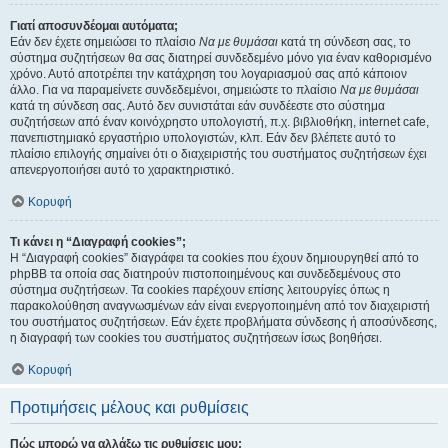
Γιατί αποσυνδέομαι αυτόματα;
Εάν δεν έχετε σημειώσει το πλαίσιο
Να με θυμάσαι
κατά τη σύνδεση σας, το
σύστημα συζητήσεων θα σας διατηρεί συνδεδεμένο μόνο για έναν καθορισμένο
χρόνο. Αυτό αποτρέπει την κατάχρηση του λογαριασμού σας από κάποιον
άλλο. Για να παραμείνετε συνδεδεμένοι, σημειώστε το πλαίσιο
Να με θυμάσαι
κατά τη σύνδεση σας. Αυτό δεν συνιστάται εάν συνδέεστε στο σύστημα
συζητήσεων από έναν κοινόχρηστο υπολογιστή, π.χ. βιβλιοθήκη, internet cafe,
πανεπιστημιακό εργαστήριο υπολογιστών, κλπ. Εάν δεν βλέπετε αυτό το
πλαίσιο επιλογής σημαίνει ότι ο διαχειριστής του συστήματος συζητήσεων έχει
απενεργοποιήσει αυτό το χαρακτηριστικό.
Κορυφή
Τι κάνει η “Διαγραφή cookies”;
Η “Διαγραφή cookies” διαγράφει τα cookies που έχουν δημιουργηθεί από το
phpBB τα οποία σας διατηρούν πιστοποιημένους και συνδεδεμένους στο
σύστημα συζητήσεων. Τα cookies παρέχουν επίσης λειτουργίες όπως η
παρακολούθηση αναγνωσμένων εάν είναι ενεργοποιημένη από τον διαχειριστή
του συστήματος συζητήσεων. Εάν έχετε προβλήματα σύνδεσης ή αποσύνδεσης,
η διαγραφή των cookies του συστήματος συζητήσεων ίσως βοηθήσει.
Κορυφή
Προτιμήσεις μέλους και ρυθμίσεις
Πώς μπορώ να αλλάξω τις ρυθμίσεις μου;