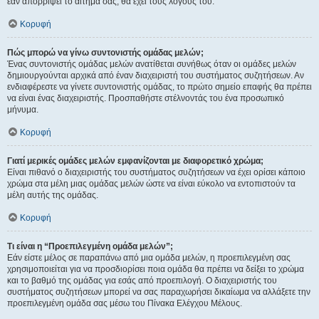
εάν απορρίψει το αίτημα σας, θα έχει τους λόγους του.
Κορυφή
Πώς μπορώ να γίνω συντονιστής ομάδας μελών;
Ένας συντονιστής ομάδας μελών ανατίθεται συνήθως όταν οι ομάδες μελών
δημιουργούνται αρχικά από έναν διαχειριστή του συστήματος συζητήσεων. Αν
ενδιαφέρεστε να γίνετε συντονιστής ομάδας, το πρώτο σημείο επαφής θα πρέπει
να είναι ένας διαχειριστής. Προσπαθήστε στέλνοντάς του ένα προσωπικό
μήνυμα.
Κορυφή
Γιατί μερικές ομάδες μελών εμφανίζονται με διαφορετικό χρώμα;
Είναι πιθανό ο διαχειριστής του συστήματος συζητήσεων να έχει ορίσει κάποιο
χρώμα στα μέλη μιας ομάδας μελών ώστε να είναι εύκολο να εντοπιστούν τα
μέλη αυτής της ομάδας.
Κορυφή
Τι είναι η “Προεπιλεγμένη ομάδα μελών”;
Εάν είστε μέλος σε παραπάνω από μια ομάδα μελών, η προεπιλεγμένη σας
χρησιμοποιείται για να προσδιορίσει ποια ομάδα θα πρέπει να δείξει το χρώμα
και το βαθμό της ομάδας για εσάς από προεπιλογή. Ο διαχειριστής του
συστήματος συζητήσεων μπορεί να σας παραχωρήσει δικαίωμα να αλλάξετε την
προεπιλεγμένη ομάδα σας μέσω του Πίνακα Ελέγχου Μέλους.