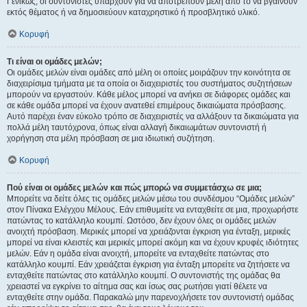
Γενικώς, οι συντονιστές υπάρχουν για να αποτρέπουν μέλη από το να βγαίνουν
εκτός θέματος ή να δημοσιεύουν καταχρηστικό ή προσβλητικό υλικό.
Κορυφή
Τι είναι οι ομάδες μελών;
Οι ομάδες μελών είναι ομάδες από μέλη οι οποίες μοιράζουν την κοινότητα σε
διαχειρίσιμα τμήματα με τα οποία οι διαχειριστές του συστήματος συζητήσεων
μπορούν να εργαστούν. Κάθε μέλος μπορεί να ανήκει σε διάφορες ομάδες και
σε κάθε ομάδα μπορεί να έχουν ανατεθεί επιμέρους δικαιώματα πρόσβασης.
Αυτό παρέχει έναν εύκολο τρόπο σε διαχειριστές να αλλάξουν τα δικαιώματα για
πολλά μέλη ταυτόχρονα, όπως είναι αλλαγή δικαιωμάτων συντονιστή ή
χορήγηση στα μέλη πρόσβαση σε μια ιδιωτική συζήτηση.
Κορυφή
Πού είναι οι ομάδες μελών και πώς μπορώ να συμμετάσχω σε μια;
Μπορείτε να δείτε όλες τις ομάδες μελών μέσω του συνδέσμου “Ομάδες μελών”
στον Πίνακα Ελέγχου Μέλους. Εάν επιθυμείτε να ενταχθείτε σε μια, προχωρήστε
πατώντας το κατάλληλο κουμπί. Ωστόσο, δεν έχουν όλες οι ομάδες μελών
ανοιχτή πρόσβαση. Μερικές μπορεί να χρειάζονται έγκριση για ένταξη, μερικές
μπορεί να είναι κλειστές και μερικές μπορεί ακόμη και να έχουν κρυφές ιδιότητες
μελών. Εάν η ομάδα είναι ανοιχτή, μπορείτε να ενταχθείτε πατώντας στο
κατάλληλο κουμπί. Εάν χρειάζεται έγκριση για ένταξη μπορείτε να ζητήσετε να
ενταχθείτε πατώντας στο κατάλληλο κουμπί. Ο συντονιστής της ομάδας θα
χρειαστεί να εγκρίνει το αίτημα σας και ίσως σας ρωτήσει γιατί θέλετε να
ενταχθείτε στην ομάδα. Παρακαλώ μην παρενοχλήσετε τον συντονιστή ομάδας