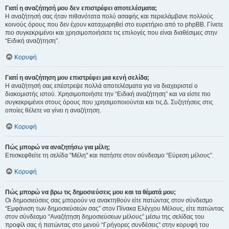
Γιατί η αναζήτησή μου δεν επιστρέφει αποτελέσματα;
Η αναζήτησή σας ήταν πιθανότατα πολύ ασαφής και περιελάμβανε πολλούς
κοινούς όρους που δεν έχουν καταχωρηθεί στο ευρετήριο από το phpBB. Γίνετε
πιο συγκεκριμένοι και χρησιμοποιήσετε τις επιλογές που είναι διαθέσιμες στην
“Ειδική αναζήτηση”.
Κορυφή
Γιατί η αναζήτηση μου επιστρέφει μια κενή σελίδα;
Η αναζήτησή σας επέστρεψε πολλά αποτελέσματα για να διαχειριστεί ο
διακομιστής ιστού. Χρησιμοποιήστε την “Ειδική αναζήτηση” και να είστε πιο
συγκεκριμένοι στους όρους που χρησιμοποιούνται και τις Δ. Συζητήσεις στις
οποίες θέλετε να γίνει η αναζήτηση.
Κορυφή
Πώς μπορώ να αναζητήσω για μέλη;
Επισκεφθείτε τη σελίδα "Μέλη" και πατήστε στον σύνδεσμο “Εύρεση μέλους”.
Κορυφή
Πώς μπορώ να βρω τις δημοσιεύσεις μου και τα θέματά μου;
Οι δημοσιεύσεις σας μπορούν να ανακτηθούν είτε πατώντας στον σύνδεσμο
“Εμφάνιση των δημοσιεύσεών σας” στον Πίνακα Ελέγχου Μέλους, είτε πατώντας
στον σύνδεσμο “Αναζήτηση δημοσιεύσεων μέλους” μέσω της σελίδας του
προφίλ σας ή πατώντας στο μενού “Γρήγορες συνδέσεις” στην κορυφή του