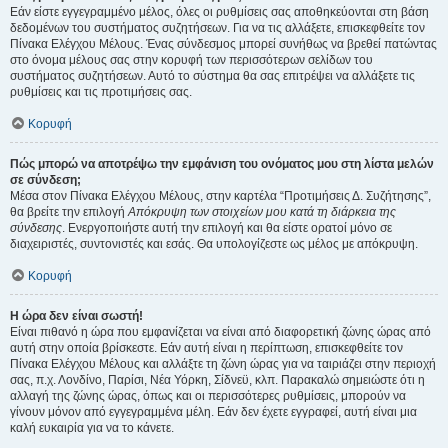
Εάν είστε εγγεγραμμένο μέλος, όλες οι ρυθμίσεις σας αποθηκεύονται στη βάση
δεδομένων του συστήματος συζητήσεων. Για να τις αλλάξετε, επισκεφθείτε τον
Πίνακα Ελέγχου Μέλους. Ένας σύνδεσμος μπορεί συνήθως να βρεθεί πατώντας
στο όνομα μέλους σας στην κορυφή των περισσότερων σελίδων του
συστήματος συζητήσεων. Αυτό το σύστημα θα σας επιτρέψει να αλλάξετε τις
ρυθμίσεις και τις προτιμήσεις σας.
Κορυφή
Πώς μπορώ να αποτρέψω την εμφάνιση του ονόματος μου στη λίστα μελών
σε σύνδεση;
Μέσα στον Πίνακα Ελέγχου Μέλους, στην καρτέλα “Προτιμήσεις Δ. Συζήτησης”,
θα βρείτε την επιλογή
Απόκρυψη των στοιχείων μου κατά τη διάρκεια της
σύνδεσης
. Ενεργοποιήστε αυτή την επιλογή και θα είστε ορατοί μόνο σε
διαχειριστές, συντονιστές και εσάς. Θα υπολογίζεστε ως μέλος με απόκρυψη.
Κορυφή
Η ώρα δεν είναι σωστή!
Είναι πιθανό η ώρα που εμφανίζεται να είναι από διαφορετική ζώνης ώρας από
αυτή στην οποία βρίσκεστε. Εάν αυτή είναι η περίπτωση, επισκεφθείτε τον
Πίνακα Ελέγχου Μέλους και αλλάξτε τη ζώνη ώρας για να ταιριάζει στην περιοχή
σας, π.χ. Λονδίνο, Παρίσι, Νέα Υόρκη, Σίδνεϋ, κλπ. Παρακαλώ σημειώστε ότι η
αλλαγή της ζώνης ώρας, όπως και οι περισσότερες ρυθμίσεις, μπορούν να
γίνουν μόνον από εγγεγραμμένα μέλη. Εάν δεν έχετε εγγραφεί, αυτή είναι μια
καλή ευκαιρία για να το κάνετε.