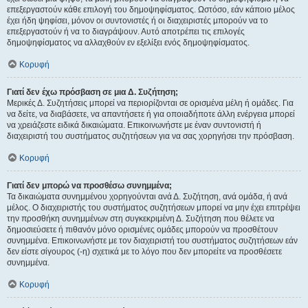
επεξεργαστούν κάθε επιλογή του δημοψηφίσματος. Ωστόσο, εάν κάποιο μέλος
έχει ήδη ψηφίσει, μόνον οι συντονιστές ή οι διαχειριστές μπορούν να το
επεξεργαστούν ή να το διαγράψουν. Αυτό αποτρέπει τις επιλογές
δημοψηφίσματος να αλλαχθούν εν εξελίξει ενός δημοψηφίσματος.
Κορυφή
Γιατί δεν έχω πρόσβαση σε μια Δ. Συζήτηση;
Μερικές Δ. Συζητήσεις μπορεί να περιορίζονται σε ορισμένα μέλη ή ομάδες. Για
να δείτε, να διαβάσετε, να απαντήσετε ή για οποιαδήποτε άλλη ενέργεια μπορεί
να χρειάζεστε ειδικά δικαιώματα. Επικοινωνήστε με έναν συντονιστή ή
διαχειριστή του συστήματος συζητήσεων για να σας χορηγήσει την πρόσβαση.
Κορυφή
Γιατί δεν μπορώ να προσθέσω συνημμένα;
Τα δικαιώματα συνημμένου χορηγούνται ανά Δ. Συζήτηση, ανά ομάδα, ή ανά
μέλος. Ο διαχειριστής του συστήματος συζητήσεων μπορεί να μην έχει επιτρέψει
την προσθήκη συνημμένων στη συγκεκριμένη Δ. Συζήτηση που θέλετε να
δημοσιεύσετε ή πιθανόν μόνο ορισμένες ομάδες μπορούν να προσθέτουν
συνημμένα. Επικοινωνήστε με τον διαχειριστή του συστήματος συζητήσεων εάν
δεν είστε σίγουρος (-η) σχετικά με το λόγο που δεν μπορείτε να προσθέσετε
συνημμένα.
Κορυφή