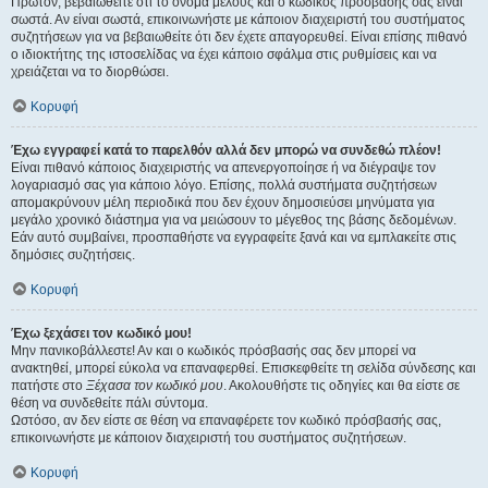
Πρώτον, βεβαιωθείτε ότι το όνομα μέλους και ο κωδικός πρόσβασής σας είναι
σωστά. Αν είναι σωστά, επικοινωνήστε με κάποιον διαχειριστή του συστήματος
συζητήσεων για να βεβαιωθείτε ότι δεν έχετε απαγορευθεί. Είναι επίσης πιθανό
ο ιδιοκτήτης της ιστοσελίδας να έχει κάποιο σφάλμα στις ρυθμίσεις και να
χρειάζεται να το διορθώσει.
Κορυφή
Έχω εγγραφεί κατά το παρελθόν αλλά δεν μπορώ να συνδεθώ πλέον!
Είναι πιθανό κάποιος διαχειριστής να απενεργοποίησε ή να διέγραψε τον
λογαριασμό σας για κάποιο λόγο. Επίσης, πολλά συστήματα συζητήσεων
απομακρύνουν μέλη περιοδικά που δεν έχουν δημοσιεύσει μηνύματα για
μεγάλο χρονικό διάστημα για να μειώσουν το μέγεθος της βάσης δεδομένων.
Εάν αυτό συμβαίνει, προσπαθήστε να εγγραφείτε ξανά και να εμπλακείτε στις
δημόσιες συζητήσεις.
Κορυφή
Έχω ξεχάσει τον κωδικό μου!
Μην πανικοβάλλεστε! Αν και ο κωδικός πρόσβασής σας δεν μπορεί να
ανακτηθεί, μπορεί εύκολα να επαναφερθεί. Επισκεφθείτε τη σελίδα σύνδεσης και
πατήστε στο
Ξέχασα τον κωδικό μου
. Ακολουθήστε τις οδηγίες και θα είστε σε
θέση να συνδεθείτε πάλι σύντομα.
Ωστόσο, αν δεν είστε σε θέση να επαναφέρετε τον κωδικό πρόσβασής σας,
επικοινωνήστε με κάποιον διαχειριστή του συστήματος συζητήσεων.
Κορυφή