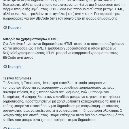
αντικείμενα σε μια δημοσίευση. Η χρήση του BBCode χορηγείται από τον
διαχειριστή, αλλά μπορεί επίσης να απενεργοποιηθεί σε μια δημοσίευση από τη
φόρμα υποβολής μηνύματος. Ο BBCode έχει παρόμοια σύνταξη με την HTML,
αλλά οι εντολές περικλείονται σε αγκύλες [ και ] αντί < και >. Για περισσότερες
πληροφορίες για τον BBCode δείτε τον οδηγό από τη φόρμα δημοσίευσης.
Κορυφή
Μπορώ να χρησιμοποιήσω HTML;
Όχι. Δεν είναι δυνατόν να δημοσιεύσετε HTML σε αυτό το σύστημα συζητήσεων
και να αποδοθεί ως HTML. Περισσότερη μορφοποίηση η οποία μπορεί να
διεξαχθεί χρησιμοποιώντας HTML μπορεί να εφαρμοστεί χρησιμοποιώντας
BBCode αντί αυτού.
Κορυφή
Τι είναι τα Smilies;
Τα Smilies, ή Emoticons, είναι μικρά εικονίδια τα οποία μπορούν να
χρησιμοποιηθούν για να εκφράσουν συναίσθημα χρησιμοποιώντας έναν
σύντομο κώδικα, π.χ. :) υποδηλώνει ευτυχισμένος, ενώ :( υποδηλώνει
λυπημένος. Η πλήρης λίστα των εικονιδίων μπορεί να εμφανιστεί στη φόρμα
δημοσίευσης. Προσπαθήστε να μη χρησιμοποιείτε καταχρηστικώς τα smilies,
καθώς μπορεί να καταστήσουν μια δημοσίευση μη αναγνώσιμη και κάποιος
συντονιστής ίσως να επεξεργαστεί ή να αφαιρέσει τη δημοσίευση ολόκληρη. Ο
διαχειριστής του συστήματος μπορεί επίσης να θέσει ένα όριο στον αριθμό των
smilies που μπορείτε να χρησιμοποιήσετε σε μια δημοσίευση.