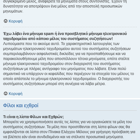
συγκεκριμένο μέλος, αναφέρετε τα μηνύματα στους συντονιστές. Έχουν τη
δυνατότητα να αποτρέψουν ένα μέλος από την αποστολή προσωπικών
μηνυμάτων.
Κορυφή
Έχω λάβει ένα μήνυμα spam ή ένα προσβλητικό μήνυμα ηλεκτρονικού
ταχυδρομείου από κάποιο μέλος του συστήματος συζητήσεων!
Λυπούμαστε που το ακούμε αυτό. Το χαρακτηριστικό λειτουργίας των
μηνυμάτων ηλεκτρονικού ταχυδρομείου αυτού του συστήματος συζητήσεων
συμπεριλαμβάνουν ασφαλιστικές δικλείδες για να προσπαθήσουμε και να
παρακολουθήσουμε μέλη που αποστέλλουν τέτοια μηνύματα, οπότε στείλτε
μήνυμα ηλεκτρονικού ταχυδρομείου στον διαχειριστή του συστήματος
συζητήσεων με πλήρες αντίγραφο του μηνύματος που λάβατε. Είναι πολύ
σημαντικό να υπάρχουν οι κεφαλίδες που περιέχουν τα στοιχεία του μέλους το
οποίο απέστειλε το μήνυμα ηλεκτρονικού ταχυδρομείου. Ο διαχειριστής του
συστήματος συζητήσεων μπορεί στη συνέχεια να λάβει μέτρα.
Κορυφή
Φίλοι και εχθροί
Τι είναι η λίστα Φίλων και Εχθρών;
Μπορείτε να χρησιμοποιήσετε αυτές τις λίστες για να οργανώσετε τα μέλη του
συστήματος συζητήσεων. Τα μέλη που προστίθενται στη λίστα φίλων σας θα
εμφανίζονται σε λίστα στον Πίνακα Ελέγχου Μέλους για γρήγορη πρόσβαση για
να βλέπετε εάν είναι συνδεδεμένοι και να στέλνετε προσωπικά μηνύματα.