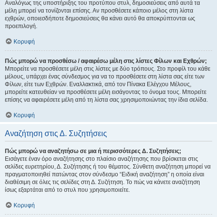
Αναλόγως της υποστήριξης του προτύπου στυλ, δημοσιεύσεις από αυτά τα
μέλη μπορεί να τονίζονται επίσης. Αν προσθέσετε κάποιο μέλος στη λίστα
εχθρών, οποιεσδήποτε δημοσιεύσεις θα κάνει αυτό θα αποκρύπτονται ως
προεπιλογή.
Κορυφή
Πώς μπορώ να προσθέσω / αφαιρέσω μέλη στις λίστες Φίλων και Εχθρών;
Μπορείτε να προσθέσετε μέλη στις λίστες με δύο τρόπους. Στο προφίλ του κάθε
μέλους, υπάρχει ένας σύνδεσμος για να το προσθέσετε στη λίστα σας είτε των
Φίλων, είτε των Εχθρών. Εναλλακτικά, από τον Πίνακα Ελέγχου Μέλους,
μπορείτε κατευθείαν να προσθέσετε μέλη εισάγοντας το όνομα τους. Μπορείτε
επίσης να αφαιρέσετε μέλη από τη λίστα σας χρησιμοποιώντας την ίδια σελίδα.
Κορυφή
Αναζήτηση στις Δ. Συζητήσεις
Πώς μπορώ να αναζητήσω σε μια ή περισσότερες Δ. Συζητήσεις;
Εισάγετε έναν όρο αναζήτησης στο πλαίσιο αναζήτησης που βρίσκεται στις
σελίδες ευρετηρίου, Δ. Συζήτησης ή του θέματος. Σύνθετη αναζήτηση μπορεί να
πραγματοποιηθεί πατώντας στον σύνδεσμο “Ειδική αναζήτηση” η οποία είναι
διαθέσιμη σε όλες τις σελίδες στη Δ. Συζήτηση. Το πώς να κάνετε αναζήτηση
ίσως εξαρτάται από το στυλ που χρησιμοποιείτε.
Κορυφή