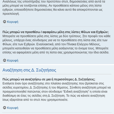
Αναλόγως της υποστήριξης του προτύπου στυλ, δημοσιεύσεις από αυτά τα
μέλη μπορεί να τονίζονται επίσης. Αν προσθέσετε κάποιο μέλος στη λίστα
εχθρών, οποιεσδήποτε δημοσιεύσεις θα κάνει αυτό θα αποκρύπτονται ως
προεπιλογή.
Κορυφή
Πώς μπορώ να προσθέσω / αφαιρέσω μέλη στις λίστες Φίλων και Εχθρών;
Μπορείτε να προσθέσετε μέλη στις λίστες με δύο τρόπους. Στο προφίλ του κάθε
μέλους, υπάρχει ένας σύνδεσμος για να το προσθέσετε στη λίστα σας είτε των
Φίλων, είτε των Εχθρών. Εναλλακτικά, από τον Πίνακα Ελέγχου Μέλους,
μπορείτε κατευθείαν να προσθέσετε μέλη εισάγοντας το όνομα τους. Μπορείτε
επίσης να αφαιρέσετε μέλη από τη λίστα σας χρησιμοποιώντας την ίδια σελίδα.
Κορυφή
Αναζήτηση στις Δ. Συζητήσεις
Πώς μπορώ να αναζητήσω σε μια ή περισσότερες Δ. Συζητήσεις;
Εισάγετε έναν όρο αναζήτησης στο πλαίσιο αναζήτησης που βρίσκεται στις
σελίδες ευρετηρίου, Δ. Συζήτησης ή του θέματος. Σύνθετη αναζήτηση μπορεί να
πραγματοποιηθεί πατώντας στον σύνδεσμο “Ειδική αναζήτηση” η οποία είναι
διαθέσιμη σε όλες τις σελίδες στη Δ. Συζήτηση. Το πώς να κάνετε αναζήτηση
ίσως εξαρτάται από το στυλ που χρησιμοποιείτε.
Κορυφή