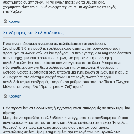
συστήματος συζητήσεων. Για να αναζητήσετε για τα θέματα σας,
χρησιμοποιείστε την “Ειδική αναζήτηση” και συμπληρώστε τις επιλογές
καταλλήλως.
Κορυφή
Συνδρομές και Σελιδοδείκτες
Ποια είναι η διαφορά ανάμεσα σε σελιδοδείκτη και συνδρομή;
Στο phpBB 3.0, η προσθήκη σελιδοδεικτών θεμάτων λειτουργούσε όπως η
προσθήκη σελιδοδεικτών σε ένα πρόγραμμα περιήγησης. Δεν ενημερωνόσασταν
όταν υπήρχε μια επικαιροποίηση. Όμως στο phpBB 3.1 η προσθήκη
σελιδοδεικτών είναι περισσότερο σαν να εγγραφείτε στο θέμα. Μπορείτε να
ειδοποιηθείτε όταν ένα θέμα σελιδοδείκτη έχει ενημερωθεί. Η συνδρομή,
ωστόσο, θα σας ειδοποιήσει όταν υπάρχει μια ενημέρωση σε ένα θέμα ή σε μια
Δ. Συζήτηση στο σύστημα συζητήσεων. Οι επιλογές ειδοποίησης για
σελιδοδείκτες και συνδρομές μπορούν να ρυθμιστούν από τον Πίνακα Ελέγχου
Μέλους, στην καρτέλα “Προτιμήσεις Δ. Συζήτησης”.
Κορυφή
Πώς προσθέτω σελιδοδείκτες ή εγγράφομαι σε συνδρομές σε συγκεκριμένα
θέματα;
Μπορείτε να προσθέσετε σελιδοδείκτη ή να εγγραφείτε σε συνδρομή σε κάποιο
συγκεκριμένο θέμα, πατώντας στον κατάλληλο σύνδεσμο στο μενού "Εργαλεία
θέματος", στο επάνω και κάτω μέρος κάποιου θέματος συζήτησης.
Απαντώντας σε ένα θέμα με σημειωμένη την επιλογή “Να ενημερωθώ όταν