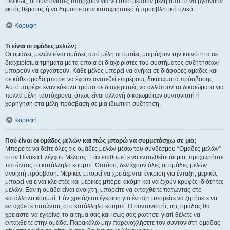
Γενικώς, οι συντονιστές υπάρχουν για να αποτρέπουν μέλη από το να βγαίνουν
εκτός θέματος ή να δημοσιεύουν καταχρηστικό ή προσβλητικό υλικό.
Κορυφή
Τι είναι οι ομάδες μελών;
Οι ομάδες μελών είναι ομάδες από μέλη οι οποίες μοιράζουν την κοινότητα σε
διαχειρίσιμα τμήματα με τα οποία οι διαχειριστές του συστήματος συζητήσεων
μπορούν να εργαστούν. Κάθε μέλος μπορεί να ανήκει σε διάφορες ομάδες και
σε κάθε ομάδα μπορεί να έχουν ανατεθεί επιμέρους δικαιώματα πρόσβασης.
Αυτό παρέχει έναν εύκολο τρόπο σε διαχειριστές να αλλάξουν τα δικαιώματα για
πολλά μέλη ταυτόχρονα, όπως είναι αλλαγή δικαιωμάτων συντονιστή ή
χορήγηση στα μέλη πρόσβαση σε μια ιδιωτική συζήτηση.
Κορυφή
Πού είναι οι ομάδες μελών και πώς μπορώ να συμμετάσχω σε μια;
Μπορείτε να δείτε όλες τις ομάδες μελών μέσω του συνδέσμου “Ομάδες μελών”
στον Πίνακα Ελέγχου Μέλους. Εάν επιθυμείτε να ενταχθείτε σε μια, προχωρήστε
πατώντας το κατάλληλο κουμπί. Ωστόσο, δεν έχουν όλες οι ομάδες μελών
ανοιχτή πρόσβαση. Μερικές μπορεί να χρειάζονται έγκριση για ένταξη, μερικές
μπορεί να είναι κλειστές και μερικές μπορεί ακόμη και να έχουν κρυφές ιδιότητες
μελών. Εάν η ομάδα είναι ανοιχτή, μπορείτε να ενταχθείτε πατώντας στο
κατάλληλο κουμπί. Εάν χρειάζεται έγκριση για ένταξη μπορείτε να ζητήσετε να
ενταχθείτε πατώντας στο κατάλληλο κουμπί. Ο συντονιστής της ομάδας θα
χρειαστεί να εγκρίνει το αίτημα σας και ίσως σας ρωτήσει γιατί θέλετε να
ενταχθείτε στην ομάδα. Παρακαλώ μην παρενοχλήσετε τον συντονιστή ομάδας