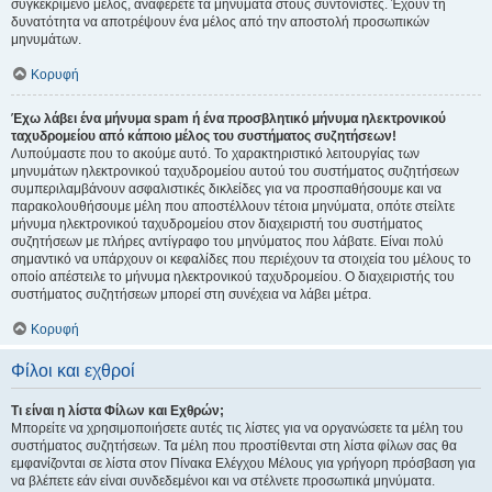
συγκεκριμένο μέλος, αναφέρετε τα μηνύματα στους συντονιστές. Έχουν τη
δυνατότητα να αποτρέψουν ένα μέλος από την αποστολή προσωπικών
μηνυμάτων.
Κορυφή
Έχω λάβει ένα μήνυμα spam ή ένα προσβλητικό μήνυμα ηλεκτρονικού
ταχυδρομείου από κάποιο μέλος του συστήματος συζητήσεων!
Λυπούμαστε που το ακούμε αυτό. Το χαρακτηριστικό λειτουργίας των
μηνυμάτων ηλεκτρονικού ταχυδρομείου αυτού του συστήματος συζητήσεων
συμπεριλαμβάνουν ασφαλιστικές δικλείδες για να προσπαθήσουμε και να
παρακολουθήσουμε μέλη που αποστέλλουν τέτοια μηνύματα, οπότε στείλτε
μήνυμα ηλεκτρονικού ταχυδρομείου στον διαχειριστή του συστήματος
συζητήσεων με πλήρες αντίγραφο του μηνύματος που λάβατε. Είναι πολύ
σημαντικό να υπάρχουν οι κεφαλίδες που περιέχουν τα στοιχεία του μέλους το
οποίο απέστειλε το μήνυμα ηλεκτρονικού ταχυδρομείου. Ο διαχειριστής του
συστήματος συζητήσεων μπορεί στη συνέχεια να λάβει μέτρα.
Κορυφή
Φίλοι και εχθροί
Τι είναι η λίστα Φίλων και Εχθρών;
Μπορείτε να χρησιμοποιήσετε αυτές τις λίστες για να οργανώσετε τα μέλη του
συστήματος συζητήσεων. Τα μέλη που προστίθενται στη λίστα φίλων σας θα
εμφανίζονται σε λίστα στον Πίνακα Ελέγχου Μέλους για γρήγορη πρόσβαση για
να βλέπετε εάν είναι συνδεδεμένοι και να στέλνετε προσωπικά μηνύματα.