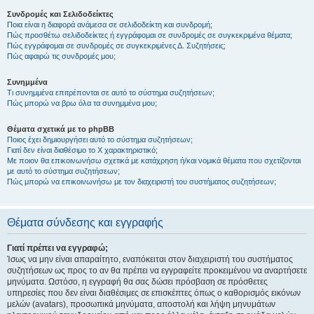
Συνδρομές και Σελιδοδείκτες
Ποια είναι η διαφορά ανάμεσα σε σελιδοδείκτη και συνδρομή;
Πώς προσθέτω σελιδοδείκτες ή εγγράφομαι σε συνδρομές σε συγκεκριμένα θέματα;
Πώς εγγράφομαι σε συνδρομές σε συγκεκριμένες Δ. Συζητήσεις;
Πώς αφαιρώ τις συνδρομές μου;
Συνημμένα
Τι συνημμένα επιτρέπονται σε αυτό το σύστημα συζητήσεων;
Πώς μπορώ να βρω όλα τα συνημμένα μου;
Θέματα σχετικά με το phpBB
Ποιος έχει δημιουργήσει αυτό το σύστημα συζητήσεων;
Γιατί δεν είναι διαθέσιμο το Χ χαρακτηριστικό;
Με ποιον θα επικοινωνήσω σχετικά με κατάχρηση ή/και νομικά θέματα που σχετίζονται
με αυτό το σύστημα συζητήσεων;
Πώς μπορώ να επικοινωνήσω με τον διαχειριστή του συστήματος συζητήσεων;
Θέματα σύνδεσης και εγγραφής
Γιατί πρέπει να εγγραφώ;
Ίσως να μην είναι απαραίτητο, εναπόκειται στον διαχειριστή του συστήματος
συζητήσεων ως προς το αν θα πρέπει να εγγραφείτε προκειμένου να αναρτήσετε
μηνύματα. Ωστόσο, η εγγραφή θα σας δώσει πρόσβαση σε πρόσθετες
υπηρεσίες που δεν είναι διαθέσιμες σε επισκέπτες όπως ο καθορισμός εικόνων
μελών (avatars), προσωπικά μηνύματα, αποστολή και λήψη μηνυμάτων