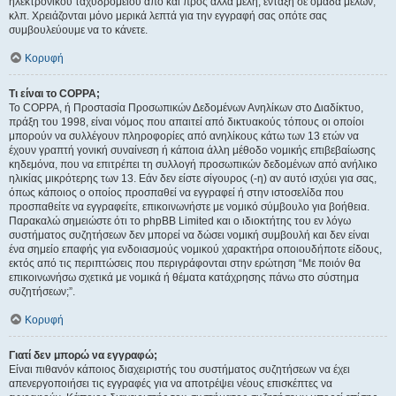
ηλεκτρονικού ταχυδρομείου από και προς άλλα μέλη, ένταξη σε ομάδα μελών,
κλπ. Χρειάζονται μόνο μερικά λεπτά για την εγγραφή σας οπότε σας
συμβουλεύουμε να το κάνετε.
Κορυφή
Τι είναι το COPPA;
Το COPPA, ή Προστασία Προσωπικών Δεδομένων Ανηλίκων στο Διαδίκτυο,
πράξη του 1998, είναι νόμος που απαιτεί από δικτυακούς τόπους οι οποίοι
μπορούν να συλλέγουν πληροφορίες από ανηλίκους κάτω των 13 ετών να
έχουν γραπτή γονική συναίνεση ή κάποια άλλη μέθοδο νομικής επιβεβαίωσης
κηδεμόνα, που να επιτρέπει τη συλλογή προσωπικών δεδομένων από ανήλικο
ηλικίας μικρότερης των 13. Εάν δεν είστε σίγουρος (-η) αν αυτό ισχύει για σας,
όπως κάποιος ο οποίος προσπαθεί να εγγραφεί ή στην ιστοσελίδα που
προσπαθείτε να εγγραφείτε, επικοινωνήστε με νομικό σύμβουλο για βοήθεια.
Παρακαλώ σημειώστε ότι το phpBB Limited και ο ιδιοκτήτης του εν λόγω
συστήματος συζητήσεων δεν μπορεί να δώσει νομική συμβουλή και δεν είναι
ένα σημείο επαφής για ενδοιασμούς νομικού χαρακτήρα οποιουδήποτε είδους,
εκτός από τις περιπτώσεις που περιγράφονται στην ερώτηση “Με ποιόν θα
επικοινωνήσω σχετικά με νομικά ή θέματα κατάχρησης πάνω στο σύστημα
συζητήσεων;”.
Κορυφή
Γιατί δεν μπορώ να εγγραφώ;
Είναι πιθανόν κάποιος διαχειριστής του συστήματος συζητήσεων να έχει
απενεργοποιήσει τις εγγραφές για να αποτρέψει νέους επισκέπτες να