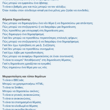
Πώς μπορώ να εμφανίσω ένα άβαταρ;
Τι είναι ο βαθμός μου και πώς μπορώ να τον αλλάξω;
Όταν πατάω στον σύνδεσμο email για ένα μέλος μου ζητάει να συνδεθώ;
Θέματα δημοσίευσης
Πώς μπορώ να δημιουργήσω ένα νέο θέμα ή να δημοσιεύσω μια απάντηση;
Πώς μπορώ να επεξεργαστώ ή να διαγράψω μια δημοσίευση;
Πώς προσθέτω μια υπογραφή στη δημοσίευση μου;
Πώς δημιουργώ ένα δημοψήφισμα;
Γιατί δεν μπορώ να προσθέσω περισσότερες επιλογές ψήφων;
Πώς μπορώ να επεξεργαστώ ή να διαγράψω ένα δημοψήφισμα;
Γιατί δεν έχω πρόσβαση σε μια Δ. Συζήτηση;
Γιατί δεν μπορώ να προσθέσω συνημμένα;
Γιατί έχω λάβει μια προειδοποίηση;
Πώς μπορώ να αναφέρω δημοσιεύσεις σε έναν συντονιστή;
Τι είναι το κουμπί “Αποθήκευση” στη δημοσίευση θέματος;
Γιατί η δημοσίευση χρειάζεται να εγκριθεί;
Πώς σημειώνω ένα θέμα μου ως νέο;
Μορφοποίηση και τύποι θεμάτων
Τι είναι ο BBCode;
Μπορώ να χρησιμοποιήσω HTML;
Τι είναι τα Smilies;
Μπορώ να δημοσιεύω εικόνες;
Τι είναι οι γενικές ανακοινώσεις;
Τι είναι οι ανακοινώσεις;
Τι είναι τα επισημασμένα θέματα;
Τι είναι τα κλειδωμένα θέματα;
Τι είναι τα εικονίδια θεμάτων;