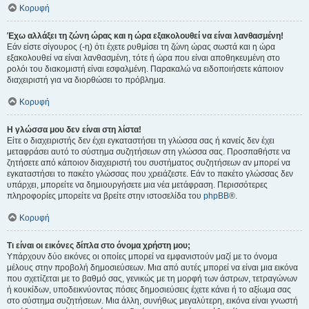
Κορυφή
Έχω αλλάξει τη ζώνη ώρας και η ώρα εξακολουθεί να είναι λανθασμένη!
Εάν είστε σίγουρος (-η) ότι έχετε ρυθμίσει τη ζώνη ώρας σωστά και η ώρα
εξακολουθεί να είναι λανθασμένη, τότε ή ώρα που είναι αποθηκευμένη στο
ρολόι του διακομιστή είναι εσφαλμένη. Παρακαλώ να ειδοποιήσετε κάποιον
διαχειριστή για να διορθώσει το πρόβλημα.
Κορυφή
Η γλώσσα μου δεν είναι στη λίστα!
Είτε ο διαχειριστής δεν έχει εγκαταστήσει τη γλώσσα σας ή κανείς δεν έχει
μεταφράσει αυτό το σύστημα συζητήσεων στη γλώσσα σας. Προσπαθήστε να
ζητήσετε από κάποιον διαχειριστή του συστήματος συζητήσεων αν μπορεί να
εγκαταστήσει το πακέτο γλώσσας που χρειάζεστε. Εάν το πακέτο γλώσσας δεν
υπάρχει, μπορείτε να δημιουργήσετε μια νέα μετάφραση. Περισσότερες
πληροφορίες μπορείτε να βρείτε στην ιστοσελίδα του
phpBB
®.
Κορυφή
Τι είναι οι εικόνες δίπλα στο όνομα χρήστη μου;
Υπάρχουν δύο εικόνες οι οποίες μπορεί να εμφανιστούν μαζί με το όνομα
μέλους στην προβολή δημοσιεύσεων. Μια από αυτές μπορεί να είναι μια εικόνα
που σχετίζεται με το βαθμό σας, γενικώς με τη μορφή των άστρων, τετραγώνων
ή κουκίδων, υποδεικνύοντας πόσες δημοσιεύσεις έχετε κάνει ή το αξίωμα σας
στο σύστημα συζητήσεων. Μια άλλη, συνήθως μεγαλύτερη, εικόνα είναι γνωστή