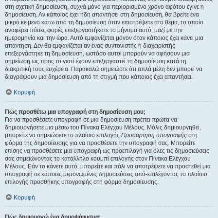
στη σχετική δημοσίευση, συχνά μόνο για περιορισμένο χρόνο αφότου έγινε η
δημοσίευση. Αν κάποιος έχει ήδη απαντήσει στη δημοσίευση, θα βρείτε ένα
μικρό κείμενο κάτω από τη δημοσίευση όταν επιστρέψετε στο θέμα, το οποίο
αναφέρει πόσες φορές επεξεργαστήκατε το μήνυμα αυτό, μαζί με την
ημερομηνία και την ώρα. Αυτό εμφανίζεται μόνον όταν κάποιος έχει κάνει μια
απάντηση. Δεν θα εμφανίζεται αν ένας συντονιστής ή διαχειριστής
επεξεργάστηκε τη δημοσίευση, ωστόσο αυτοί μπορούν να αφήσουν μια
σημείωση ως προς το γιατί έχουν επεξεργαστεί τη δημοσίευση κατά τη
διακριτική τους ευχέρεια. Παρακαλώ σημειώστε ότι απλά μέλη δεν μπορεί να
διαγράψουν μια δημοσίευση από τη στιγμή που κάποιος έχει απαντήσει.
Κορυφή
Πώς προσθέτω μια υπογραφή στη δημοσίευση μου;
Για να προσθέσετε υπογραφή σε μια δημοσίευση πρέπει πρώτα να
δημιουργήσετε μια μέσω του Πίνακα Ελέγχου Μέλους. Μόλις δημιουργηθεί,
μπορείτε να σημειώσετε το πλαίσιο επιλογής
Προσάρτηση υπογραφής
στη
φόρμα της δημοσίευσης για να προσθέσετε την υπογραφή σας. Μπορείτε
επίσης να προσθέσετε μια υπογραφή ως προεπιλογή για όλες τις δημοσιεύσεις
σας σημειώνοντας το κατάλληλο κουμπί επιλογής στον Πίνακα Ελέγχου
Μέλους. Εάν το κάνετε αυτό, μπορείτε και πάλι να αποτρέψετε να προστεθεί μια
υπογραφή σε κάποιες μεμονωμένες δημοσιεύσεις από-επιλέγοντας το πλαίσιο
επιλογής προσθήκης υπογραφής στη φόρμα δημοσίευσης.
Κορυφή
Πώς δημιουργώ ένα δημοψήφισμα;