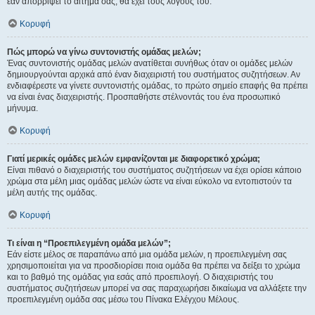
εάν απορρίψει το αίτημα σας, θα έχει τους λόγους του.
Κορυφή
Πώς μπορώ να γίνω συντονιστής ομάδας μελών;
Ένας συντονιστής ομάδας μελών ανατίθεται συνήθως όταν οι ομάδες μελών
δημιουργούνται αρχικά από έναν διαχειριστή του συστήματος συζητήσεων. Αν
ενδιαφέρεστε να γίνετε συντονιστής ομάδας, το πρώτο σημείο επαφής θα πρέπει
να είναι ένας διαχειριστής. Προσπαθήστε στέλνοντάς του ένα προσωπικό
μήνυμα.
Κορυφή
Γιατί μερικές ομάδες μελών εμφανίζονται με διαφορετικό χρώμα;
Είναι πιθανό ο διαχειριστής του συστήματος συζητήσεων να έχει ορίσει κάποιο
χρώμα στα μέλη μιας ομάδας μελών ώστε να είναι εύκολο να εντοπιστούν τα
μέλη αυτής της ομάδας.
Κορυφή
Τι είναι η “Προεπιλεγμένη ομάδα μελών”;
Εάν είστε μέλος σε παραπάνω από μια ομάδα μελών, η προεπιλεγμένη σας
χρησιμοποιείται για να προσδιορίσει ποια ομάδα θα πρέπει να δείξει το χρώμα
και το βαθμό της ομάδας για εσάς από προεπιλογή. Ο διαχειριστής του
συστήματος συζητήσεων μπορεί να σας παραχωρήσει δικαίωμα να αλλάξετε την
προεπιλεγμένη ομάδα σας μέσω του Πίνακα Ελέγχου Μέλους.