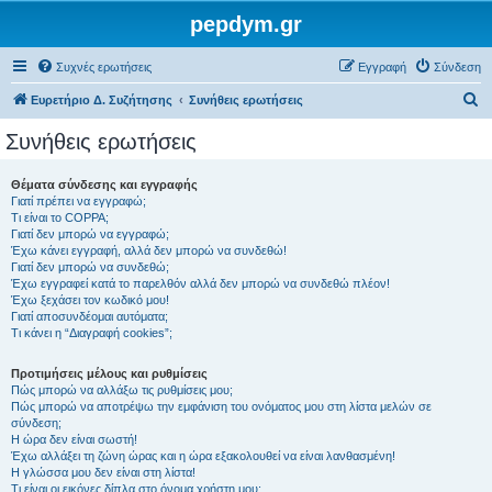
pepdym.gr
Συχνές ερωτήσεις
Εγγραφή
Σύνδεση
Α
Ευρετήριο Δ. Συζήτησης
Συνήθεις ερωτήσεις
ν
Συνήθεις ερωτήσεις
α
ζ
Θέματα σύνδεσης και εγγραφής
Γιατί πρέπει να εγγραφώ;
ή
Τι είναι το COPPA;
τ
Γιατί δεν μπορώ να εγγραφώ;
Έχω κάνει εγγραφή, αλλά δεν μπορώ να συνδεθώ!
η
Γιατί δεν μπορώ να συνδεθώ;
Έχω εγγραφεί κατά το παρελθόν αλλά δεν μπορώ να συνδεθώ πλέον!
σ
Έχω ξεχάσει τον κωδικό μου!
η
Γιατί αποσυνδέομαι αυτόματα;
Τι κάνει η “Διαγραφή cookies”;
Προτιμήσεις μέλους και ρυθμίσεις
Πώς μπορώ να αλλάξω τις ρυθμίσεις μου;
Πώς μπορώ να αποτρέψω την εμφάνιση του ονόματος μου στη λίστα μελών σε
σύνδεση;
Η ώρα δεν είναι σωστή!
Έχω αλλάξει τη ζώνη ώρας και η ώρα εξακολουθεί να είναι λανθασμένη!
Η γλώσσα μου δεν είναι στη λίστα!
Τι είναι οι εικόνες δίπλα στο όνομα χρήστη μου;