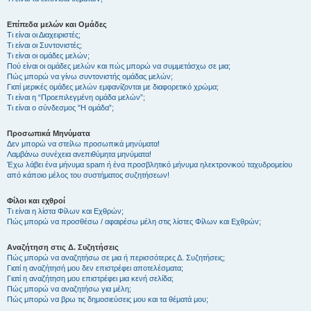
Επίπεδα μελών και Ομάδες
Τι είναι οι Διαχειριστές;
Τι είναι οι Συντονιστές;
Τι είναι οι ομάδες μελών;
Πού είναι οι ομάδες μελών και πώς μπορώ να συμμετάσχω σε μια;
Πώς μπορώ να γίνω συντονιστής ομάδας μελών;
Γιατί μερικές ομάδες μελών εμφανίζονται με διαφορετικό χρώμα;
Τι είναι η “Προεπιλεγμένη ομάδα μελών”;
Τι είναι ο σύνδεσμος "Η ομάδα”;
Προσωπικά Μηνύματα
Δεν μπορώ να στείλω προσωπικά μηνύματα!
Λαμβάνω συνέχεια ανεπιθύμητα μηνύματα!
Έχω λάβει ένα μήνυμα spam ή ένα προσβλητικό μήνυμα ηλεκτρονικού ταχυδρομείου
από κάποιο μέλος του συστήματος συζητήσεων!
Φίλοι και εχθροί
Τι είναι η λίστα Φίλων και Εχθρών;
Πώς μπορώ να προσθέσω / αφαιρέσω μέλη στις λίστες Φίλων και Εχθρών;
Αναζήτηση στις Δ. Συζητήσεις
Πώς μπορώ να αναζητήσω σε μια ή περισσότερες Δ. Συζητήσεις;
Γιατί η αναζήτησή μου δεν επιστρέφει αποτελέσματα;
Γιατί η αναζήτηση μου επιστρέφει μια κενή σελίδα;
Πώς μπορώ να αναζητήσω για μέλη;
Πώς μπορώ να βρω τις δημοσιεύσεις μου και τα θέματά μου;