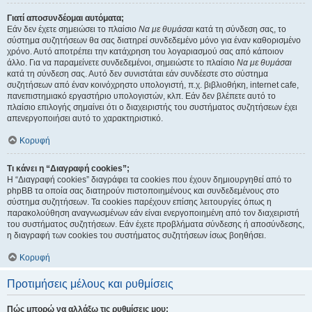
Γιατί αποσυνδέομαι αυτόματα;
Εάν δεν έχετε σημειώσει το πλαίσιο
Να με θυμάσαι
κατά τη σύνδεση σας, το
σύστημα συζητήσεων θα σας διατηρεί συνδεδεμένο μόνο για έναν καθορισμένο
χρόνο. Αυτό αποτρέπει την κατάχρηση του λογαριασμού σας από κάποιον
άλλο. Για να παραμείνετε συνδεδεμένοι, σημειώστε το πλαίσιο
Να με θυμάσαι
κατά τη σύνδεση σας. Αυτό δεν συνιστάται εάν συνδέεστε στο σύστημα
συζητήσεων από έναν κοινόχρηστο υπολογιστή, π.χ. βιβλιοθήκη, internet cafe,
πανεπιστημιακό εργαστήριο υπολογιστών, κλπ. Εάν δεν βλέπετε αυτό το
πλαίσιο επιλογής σημαίνει ότι ο διαχειριστής του συστήματος συζητήσεων έχει
απενεργοποιήσει αυτό το χαρακτηριστικό.
Κορυφή
Τι κάνει η “Διαγραφή cookies”;
Η “Διαγραφή cookies” διαγράφει τα cookies που έχουν δημιουργηθεί από το
phpBB τα οποία σας διατηρούν πιστοποιημένους και συνδεδεμένους στο
σύστημα συζητήσεων. Τα cookies παρέχουν επίσης λειτουργίες όπως η
παρακολούθηση αναγνωσμένων εάν είναι ενεργοποιημένη από τον διαχειριστή
του συστήματος συζητήσεων. Εάν έχετε προβλήματα σύνδεσης ή αποσύνδεσης,
η διαγραφή των cookies του συστήματος συζητήσεων ίσως βοηθήσει.
Κορυφή
Προτιμήσεις μέλους και ρυθμίσεις
Πώς μπορώ να αλλάξω τις ρυθμίσεις μου;