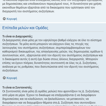
Τα εικονίδια θεμάτων είναι επιλεγμένες εικόνες από τον συγγραφέα σχετιζόμενες
με δημοσιεύσεις και υποδεικνύουν περιεχόμενό τους. Η δυνατότητα για χρήση
εικονιδίων θεμάτων εξαρτάται από τα δικαιώματα που ορίστηκαν από τον
διαχειριστή του συστήματος συζητήσεων.
Κορυφή
Επίπεδα μελών και Ομάδες
Τι είναι οι Διαχειριστές;
Οι Διαχειριστές είναι μέλη με τον υψηλότερο βαθμό ελέγχου σε όλο το σύστημα
συζητήσεων. Τα μέλη αυτά μπορούν να ελέγχουν όλες τις πτυχές της
λειτουργίας του συστήματος συζητήσεων, συμπεριλαμβανομένων του
καθορισμού δικαιωμάτων, της απαγόρευσης μελών, της δημιουργίας ομάδων ή
συντονιστών, κλπ., εξαρτώνται από τον ιδρυτή του συστήματος συζητήσεων και
τι δικαιώματα αυτός ή αυτή έχει δώσει στους άλλους διαχειριστές. Μπορούν
επίσης να έχουν πλήρεις δυνατότητες συντονιστή σε όλες τις Δ. Συζητήσεις,
ανάλογα με τις ρυθμίσεις που διατυπώνεται από τον ιδρυτή του συστήματος
συζητήσεων.
Κορυφή
Τι είναι οι Συντονιστές;
Οι Συντονιστές είναι μέλη (ή ομάδες μελών) που φροντίζουν τις Δ. Συζητήσεις
από μέρα σε μέρα. Έχουν το δικαίωμα να επεξεργάζονται ή να διαγράφουν
δημοσιεύσεις και να κλειδώνουν, να ξεκλειδώνουν, να μετακινούν, να
διαγράφουν και να διαχωρίζουν θέματα στη Δ. Συζήτηση που συντονίζουν.