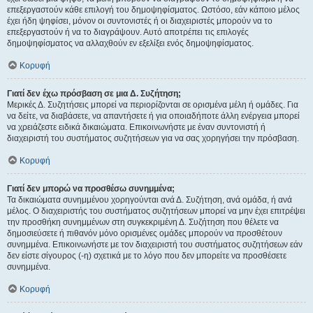
επεξεργαστούν κάθε επιλογή του δημοψηφίσματος. Ωστόσο, εάν κάποιο μέλος
έχει ήδη ψηφίσει, μόνον οι συντονιστές ή οι διαχειριστές μπορούν να το
επεξεργαστούν ή να το διαγράψουν. Αυτό αποτρέπει τις επιλογές
δημοψηφίσματος να αλλαχθούν εν εξελίξει ενός δημοψηφίσματος.
Κορυφή
Γιατί δεν έχω πρόσβαση σε μια Δ. Συζήτηση;
Μερικές Δ. Συζητήσεις μπορεί να περιορίζονται σε ορισμένα μέλη ή ομάδες. Για
να δείτε, να διαβάσετε, να απαντήσετε ή για οποιαδήποτε άλλη ενέργεια μπορεί
να χρειάζεστε ειδικά δικαιώματα. Επικοινωνήστε με έναν συντονιστή ή
διαχειριστή του συστήματος συζητήσεων για να σας χορηγήσει την πρόσβαση.
Κορυφή
Γιατί δεν μπορώ να προσθέσω συνημμένα;
Τα δικαιώματα συνημμένου χορηγούνται ανά Δ. Συζήτηση, ανά ομάδα, ή ανά
μέλος. Ο διαχειριστής του συστήματος συζητήσεων μπορεί να μην έχει επιτρέψει
την προσθήκη συνημμένων στη συγκεκριμένη Δ. Συζήτηση που θέλετε να
δημοσιεύσετε ή πιθανόν μόνο ορισμένες ομάδες μπορούν να προσθέτουν
συνημμένα. Επικοινωνήστε με τον διαχειριστή του συστήματος συζητήσεων εάν
δεν είστε σίγουρος (-η) σχετικά με το λόγο που δεν μπορείτε να προσθέσετε
συνημμένα.
Κορυφή