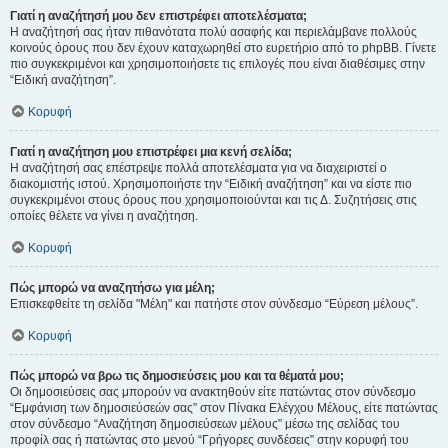
Γιατί η αναζήτησή μου δεν επιστρέφει αποτελέσματα;
Η αναζήτησή σας ήταν πιθανότατα πολύ ασαφής και περιελάμβανε πολλούς
κοινούς όρους που δεν έχουν καταχωρηθεί στο ευρετήριο από το phpBB. Γίνετε
πιο συγκεκριμένοι και χρησιμοποιήσετε τις επιλογές που είναι διαθέσιμες στην
“Ειδική αναζήτηση”.
Κορυφή
Γιατί η αναζήτηση μου επιστρέφει μια κενή σελίδα;
Η αναζήτησή σας επέστρεψε πολλά αποτελέσματα για να διαχειριστεί ο
διακομιστής ιστού. Χρησιμοποιήστε την “Ειδική αναζήτηση” και να είστε πιο
συγκεκριμένοι στους όρους που χρησιμοποιούνται και τις Δ. Συζητήσεις στις
οποίες θέλετε να γίνει η αναζήτηση.
Κορυφή
Πώς μπορώ να αναζητήσω για μέλη;
Επισκεφθείτε τη σελίδα "Μέλη" και πατήστε στον σύνδεσμο “Εύρεση μέλους”.
Κορυφή
Πώς μπορώ να βρω τις δημοσιεύσεις μου και τα θέματά μου;
Οι δημοσιεύσεις σας μπορούν να ανακτηθούν είτε πατώντας στον σύνδεσμο
“Εμφάνιση των δημοσιεύσεών σας” στον Πίνακα Ελέγχου Μέλους, είτε πατώντας
στον σύνδεσμο “Αναζήτηση δημοσιεύσεων μέλους” μέσω της σελίδας του
προφίλ σας ή πατώντας στο μενού “Γρήγορες συνδέσεις” στην κορυφή του