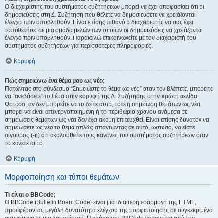
Ο διαχειριστής του συστήματος συζητήσεων μπορεί να έχει αποφασίσει ότι οι
δημοσιεύσεις στη Δ. Συζήτηση που θέλετε να δημοσιεύσετε να χρειάζονται
έλεγχο πριν υποβληθούν. Είναι επίσης πιθανό ο διαχειριστής να σας έχει
τοποθετήσει σε μια ομάδα μελών των οποίων οι δημοσιεύσεις να χρειάζονται
έλεγχο πριν υποβληθούν. Παρακαλώ επικοινωνείτε με τον διαχειριστή του
συστήματος συζητήσεων για περισσότερες πληροφορίες.
Κορυφή
Πώς σημειώνω ένα θέμα μου ως νέο;
Πατώντας στο σύνδεσμο “Σημειώστε το θέμα ως νέο” όταν τον βλέπετε, μπορείτε
να “ανεβάσετε” το θέμα στην κορυφή της Δ. Συζήτησης στην πρώτη σελίδα.
Ωστόσο, αν δεν μπορείτε να το δείτε αυτό, τότε η σημείωση θεμάτων ως νέα
μπορεί να είναι απενεργοποιημένη ή το περιθώριο χρόνου ανάμεσα σε
σημειώσεις θεμάτων ως νέα δεν έχει ακόμη επιτευχθεί. Είναι επίσης δυνατόν να
σημειώσετε ως νέο το θέμα απλώς απαντώντας σε αυτό, ωστόσο, να είστε
σίγουρος (-η) ότι ακολουθείτε τους κανόνες του συστήματος συζητήσεων όταν
το κάνετε αυτό.
Κορυφή
Μορφοποίηση και τύποι θεμάτων
Τι είναι ο BBCode;
Ο BBCode (Bulletin Board Code) είναι μία ιδιαίτερη εφαρμογή της HTML,
προσφέροντας μεγάλη δυνατότητα ελέγχου της μορφοποίησης σε συγκεκριμένα