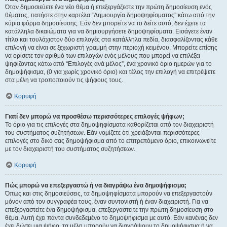
Όταν δημοσιεύετε ένα νέο θέμα ή επεξεργάζεστε την πρώτη δημοσίευση ενός
θέματος, πατήστε στην καρτέλα “Δημιουργία δημοψηφίσματος” κάτω από την
κύρια φόρμα δημοσίευσης. Εάν δεν μπορείτε να το δείτε αυτό, δεν έχετε τα
κατάλληλα δικαιώματα για να δημιουργήσετε δημοψηφίσματα. Εισάγετε έναν
τίτλο και τουλάχιστον δύο επιλογές στα κατάλληλα πεδία, διασφαλίζοντας κάθε
επιλογή να είναι σε ξεχωριστή γραμμή στην περιοχή κειμένου. Μπορείτε επίσης
να ορίσετε τον αριθμό των επιλογών ενός μέλους που μπορεί να επιλέξει
ψηφίζοντας κάτω από “Επιλογές ανά μέλος”, ένα χρονικό όριο ημερών για το
δημοψήφισμα, (0 για χωρίς χρονικό όριο) και τέλος την επιλογή να επιτρέψετε
στα μέλη να τροποποιούν τις ψήφους τους.
Κορυφή
Γιατί δεν μπορώ να προσθέσω περισσότερες επιλογές ψήφων;
Το όριο για τις επιλογές στα δημοψηφίσματα καθορίζεται από τον διαχειριστή
του συστήματος συζητήσεων. Εάν νομίζετε ότι χρειάζονται περισσότερες
επιλογές στο δικό σας δημοψήφισμα από το επιτρεπόμενο όριο, επικοινωνείτε
με τον διαχειριστή του συστήματος συζητήσεων.
Κορυφή
Πώς μπορώ να επεξεργαστώ ή να διαγράψω ένα δημοψήφισμα;
Όπως και στις δημοσιεύσεις, τα δημοψηφίσματα μπορούν να επεξεργαστούν
μόνον από τον συγγραφέα τους, έναν συντονιστή ή έναν διαχειριστή. Για να
επεξεργαστείτε ένα δημοψήφισμα, επεξεργαστείτε την πρώτη δημοσίευση στο
θέμα. Αυτή έχει πάντα συνδεδεμένο το δημοψήφισμα με αυτό. Εάν κανένας δεν
έχει δώσει μια ψήφο, τα μέλη μπορούν να διαγράψουν το δημοψήφισμα ή να