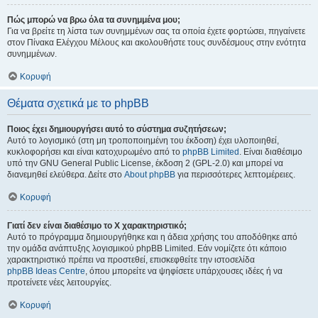
Πώς μπορώ να βρω όλα τα συνημμένα μου;
Για να βρείτε τη λίστα των συνημμένων σας τα οποία έχετε φορτώσει, πηγαίνετε
στον Πίνακα Ελέγχου Μέλους και ακολουθήστε τους συνδέσμους στην ενότητα
συνημμένων.
Κορυφή
Θέματα σχετικά με το phpBB
Ποιος έχει δημιουργήσει αυτό το σύστημα συζητήσεων;
Αυτό το λογισμικό (στη μη τροποποιημένη του έκδοση) έχει υλοποιηθεί,
κυκλοφορήσει και είναι κατοχυρωμένο από το
phpBB Limited
. Είναι διαθέσιμο
υπό την GNU General Public License, έκδοση 2 (GPL-2.0) και μπορεί να
διανεμηθεί ελεύθερα. Δείτε στο
About phpBB
για περισσότερες λεπτομέρειες.
Κορυφή
Γιατί δεν είναι διαθέσιμο το Χ χαρακτηριστικό;
Αυτό το πρόγραμμα δημιουργήθηκε και η άδεια χρήσης του αποδόθηκε από
την ομάδα ανάπτυξης λογισμικού phpBB Limited. Εάν νομίζετε ότι κάποιο
χαρακτηριστικό πρέπει να προστεθεί, επισκεφθείτε την ιστοσελίδα
phpBB Ideas Centre
, όπου μπορείτε να ψηφίσετε υπάρχουσες ιδέες ή να
προτείνετε νέες λειτουργίες.
Κορυφή