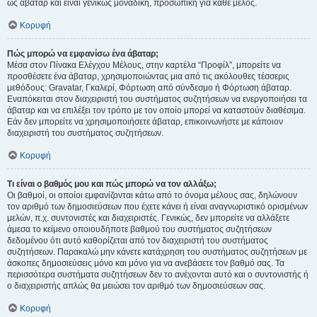
ως άβαταρ και είναι γενικώς μοναδική, προσωπική για κάθε μέλος.
Κορυφή
Πώς μπορώ να εμφανίσω ένα άβαταρ;
Μέσα στον Πίνακα Ελέγχου Μέλους, στην καρτέλα “Προφίλ”, μπορείτε να
προσθέσετε ένα άβαταρ, χρησιμοποιώντας μια από τις ακόλουθες τέσσερις
μεθόδους: Gravatar, Γκαλερί, Φόρτωση από σύνδεσμο ή Φόρτωση άβαταρ.
Εναπόκειται στον διαχειριστή του συστήματος συζητήσεων να ενεργοποιήσει τα
άβαταρ και να επιλέξει τον τρόπο με τον οποίο μπορεί να καταστούν διαθέσιμα.
Εάν δεν μπορείτε να χρησιμοποιήσετε άβαταρ, επικοινωνήστε με κάποιον
διαχειριστή του συστήματος συζητήσεων.
Κορυφή
Τι είναι ο βαθμός μου και πώς μπορώ να τον αλλάξω;
Οι βαθμοί, οι οποίοι εμφανίζονται κάτω από το όνομα μέλους σας, δηλώνουν
τον αριθμό των δημοσιεύσεων που έχετε κάνει ή είναι αναγνωριστικό ορισμένων
μελών, π.χ. συντονιστές και διαχειριστές. Γενικώς, δεν μπορείτε να αλλάξετε
άμεσα το κείμενο οποιουδήποτε βαθμού του συστήματος συζητήσεων
δεδομένου ότι αυτό καθορίζεται από τον διαχειριστή του συστήματος
συζητήσεων. Παρακαλώ μην κάνετε κατάχρηση του συστήματος συζητήσεων με
άσκοπες δημοσιεύσεις μόνο και μόνο για να ανεβάσετε τον βαθμό σας. Τα
περισσότερα συστήματα συζητήσεων δεν το ανέχονται αυτό και ο συντονιστής ή
ο διαχειριστής απλώς θα μειώσει τον αριθμό των δημοσιεύσεων σας.
Κορυφή