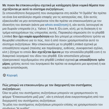
Με ποιον θα επικοινωνήσω σχετικά με κατάχρηση ή/και νομικά θέματα που
σχετίζονται με αυτό το σύστημα συζητήσεων;
Σε οποιονδήποτε διαχειριστή που αναγράφεται στη σελίδα “Η Ομάδα” θα πρέπει
να είναι ένα κατάλληλο σημείο επαφής για τις καταγγελίες σας. Εάν αυτός
εξακολουθεί να μην ανταποκρίνεται τότε θα πρέπει να επικοινωνήσετε με τον
ιδιοκτήτη του domain (κάντε μια
whois αναζήτηση
) ή, εάν αυτός λειτουργεί σε
μια δωρεάν υπηρεσία (π.χ. Yahoo !, free.fr, f2s.com, κλπ), με τη διοίκηση ή το
τμήμα καταχρήσεων της υπηρεσίας αυτής. Παρακαλώ σημειώστε ότι το phpBB
Limited
δεν έχει καμία αρμοδιότητα
και δεν μπορεί με οποιονδήποτε τρόπο να
θεωρηθεί υπεύθυνο για το πώς, πού ή από ποιον χρησιμοποιείται αυτό το
σύστημα συζητήσεων. Μην επικοινωνείτε με το phpBB Limited σχετικά με
οποιαδήποτε νομικό (παύσης και παράλειψης, ευθύνης, συκοφαντικό σχόλιο,
κλπ.) ζήτημα το οποίο
δεν σχετίζεται άμεσα
με την ιστοσελίδα phpBB.com ή το
διακριτικό λογισμικό του ιδίου του phpBB. Εάν αποστείλετε μήνυμα
ηλεκτρονικού ταχυδρομείου στο phpBB Limited σχετικά
με οποιοδήποτε τρίτο
μέρος
χρήσης αυτού του λογισμικού θα πρέπει να αναμένετε μια αρνητική ή και
καμία ανταπόκριση.
Κορυφή
Πώς μπορώ να επικοινωνήσω με τον διαχειριστή του συστήματος
συζητήσεων;
Όλα τα μέλη του συστήματος συζητήσεων μπορούν να χρησιμοποιούν τη
φόρμα “Επικοινωνήστε μαζί μας”, εάν η επιλογή είναι ενεργοποιημένη από τον
διαχειριστή του συστήματος συζητήσεων.
Τα μέλη του συστήματος συζητήσεων μπορούν επίσης να χρησιμοποιούν τον
σύνδεσμο “Η ομάδα”.