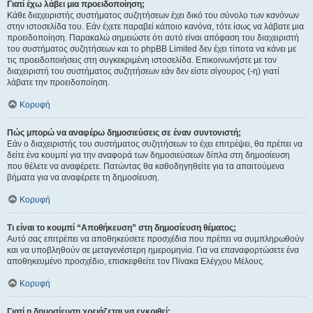
Γιατί έχω λάβει μια προειδοποίηση;
Κάθε διαχειριστής συστήματος συζητήσεων έχει δικό του σύνολο των κανόνων
στην ιστοσελίδα του. Εάν έχετε παραβεί κάποιο κανόνα, τότε ίσως να λάβατε μια
προειδοποίηση. Παρακαλώ σημειώστε ότι αυτό είναι απόφαση του διαχειριστή
του συστήματος συζητήσεων και το phpBB Limited δεν έχει τίποτα να κάνει με
τις προειδοποιήσεις στη συγκεκριμένη ιστοσελίδα. Επικοινωνήστε με τον
διαχειριστή του συστήματος συζητήσεων εάν δεν είστε σίγουρος (-η) γιατί
λάβατε την προειδοποίηση.
Κορυφή
Πώς μπορώ να αναφέρω δημοσιεύσεις σε έναν συντονιστή;
Εάν ο διαχειριστής του συστήματος συζητήσεων το έχει επιτρέψει, θα πρέπει να
δείτε ένα κουμπί για την αναφορά των δημοσιεύσεων δίπλα στη δημοσίευση
που θέλετε να αναφέρετε. Πατώντας θα καθοδηγηθείτε για τα απαιτούμενα
βήματα για να αναφέρετε τη δημοσίευση.
Κορυφή
Τι είναι το κουμπί “Αποθήκευση” στη δημοσίευση θέματος;
Αυτό σας επιτρέπει να αποθηκεύσετε προσχέδια που πρέπει να συμπληρωθούν
και να υποβληθούν σε μεταγενέστερη ημερομηνία. Για να επαναφορτώσετε ένα
αποθηκευμένο προσχέδιο, επισκεφθείτε τον Πίνακα Ελέγχου Μέλους.
Κορυφή
Γιατί η δημοσίευση χρειάζεται να εγκριθεί;