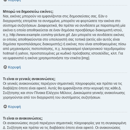
Κορυφή
Μπορώ να δημοσιεύω εικόνες;
Ναι, εικόνες μπορούν να εμφανίζονται στις δημοσιεύσεις σας. Εάν ο
διαχειριστής επιτρέπει τα συνημμένα, μπορείτε να φορτώσετε την εικόνα στο
σύστημα συζητήσεων. Διαφορετικά, θα πρέπει να συνδέσετε με παραπομπή μία
εικόνα η οποία αποθηκεύεται σε έναν δημόσια προσβάσιμο διακομιστή ιστού,
π.χ. http://www.example.com/my-picture.gif. Δεν μπορείτε να συνδέσετε εικόνες
οι οποίες αποθηκεύονται στο υπολογιστή σας τοπικά (εκτός εάν αυτός είναι
δημόσια προσπελάσιμος διακομιστής) ή εικόνες που είναι αποθηκευμένες πίσω
από μηχανισμούς πιστοποίησης, π.χ. λογαριασμοί ηλεκτρονικού ταχυδρομείου
hotmail ή yahoo, προστατευμένες με κωδικό πρόσβασης ιστοσελίδες, κλπ. Για
να εμφανιστεί η εικόνα χρησιμοποιήστε την ετικέτα [img].
Κορυφή
Τι είναι οι γενικές ανακοινώσεις;
Οι γενικές ανακοινώσεις περιέχουν σημαντικές πληροφορίες και πρέπει να τις
διαβάζετε όποτε είναι εφικτό. Αυτές θα εμφανίζονται στην κορυφή της κάθε Δ.
Συζήτησης και στον Πίνακα Ελέγχου Μέλους. Δικαιώματα γενικής ανακοίνωσης
χορηγούνται από τον διαχειριστή του συστήματος συζητήσεων.
Κορυφή
Τι είναι οι ανακοινώσεις;
Οι ανακοινώσεις συχνά περιέχουν σημαντικές πληροφορίες για τη συγκεκριμένη
Δ. Συζήτηση και πρέπει να τις διαβάσετε όποτε είναι εφικτό. Οι ανακοινώσεις