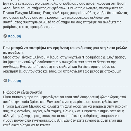
Εάν είστε εγγεγραμμένο μέλος, όλες οι ρυθμίσεις σας αποθηκεύονται στη βάση
δεδομένων του συστήματος συζητήσεων. Για να τις αλλάξετε, επισκεφθείτε τον
Πίνακα Ελέγχου Μέλους. Ένας σύνδεσμος μπορεί συνήθως να βρεθεί πατώντας
στο όνομα μέλους σας στην κορυφή των περισσότερων σελίδων του
συστήματος συζητήσεων. Αυτό το σύστημα θα σας επιτρέψει να αλλάξετε τις
ρυθμίσεις και τις προτιμήσεις σας.
Κορυφή
Πώς μπορώ να αποτρέψω την εμφάνιση του ονόματος μου στη λίστα μελών
σε σύνδεση;
Μέσα στον Πίνακα Ελέγχου Μέλους, στην καρτέλα “Προτιμήσεις Δ. Συζήτησης”,
θα βρείτε την επιλογή
Απόκρυψη των στοιχείων μου κατά τη διάρκεια της
σύνδεσης
. Ενεργοποιήστε αυτή την επιλογή και θα είστε ορατοί μόνο σε
διαχειριστές, συντονιστές και εσάς. Θα υπολογίζεστε ως μέλος με απόκρυψη.
Κορυφή
Η ώρα δεν είναι σωστή!
Είναι πιθανό η ώρα που εμφανίζεται να είναι από διαφορετική ζώνης ώρας από
αυτή στην οποία βρίσκεστε. Εάν αυτή είναι η περίπτωση, επισκεφθείτε τον
Πίνακα Ελέγχου Μέλους και αλλάξτε τη ζώνη ώρας για να ταιριάζει στην περιοχή
σας, π.χ. Λονδίνο, Παρίσι, Νέα Υόρκη, Σίδνεϋ, κλπ. Παρακαλώ σημειώστε ότι η
αλλαγή της ζώνης ώρας, όπως και οι περισσότερες ρυθμίσεις, μπορούν να
γίνουν μόνον από εγγεγραμμένα μέλη. Εάν δεν έχετε εγγραφεί, αυτή είναι μια
καλή ευκαιρία για να το κάνετε.