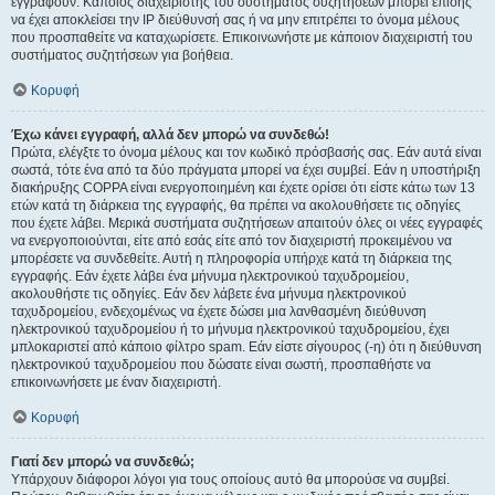
εγγραφούν. Κάποιος διαχειριστής του συστήματος συζητήσεων μπορεί επίσης
να έχει αποκλείσει την IP διεύθυνσή σας ή να μην επιτρέπει το όνομα μέλους
που προσπαθείτε να καταχωρίσετε. Επικοινωνήστε με κάποιον διαχειριστή του
συστήματος συζητήσεων για βοήθεια.
Κορυφή
Έχω κάνει εγγραφή, αλλά δεν μπορώ να συνδεθώ!
Πρώτα, ελέγξτε το όνομα μέλους και τον κωδικό πρόσβασής σας. Εάν αυτά είναι
σωστά, τότε ένα από τα δύο πράγματα μπορεί να έχει συμβεί. Εάν η υποστήριξη
διακήρυξης COPPA είναι ενεργοποιημένη και έχετε ορίσει ότι είστε κάτω των 13
ετών κατά τη διάρκεια της εγγραφής, θα πρέπει να ακολουθήσετε τις οδηγίες
που έχετε λάβει. Μερικά συστήματα συζητήσεων απαιτούν όλες οι νέες εγγραφές
να ενεργοποιούνται, είτε από εσάς είτε από τον διαχειριστή προκειμένου να
μπορέσετε να συνδεθείτε. Αυτή η πληροφορία υπήρχε κατά τη διάρκεια της
εγγραφής. Εάν έχετε λάβει ένα μήνυμα ηλεκτρονικού ταχυδρομείου,
ακολουθήστε τις οδηγίες. Εάν δεν λάβετε ένα μήνυμα ηλεκτρονικού
ταχυδρομείου, ενδεχομένως να έχετε δώσει μια λανθασμένη διεύθυνση
ηλεκτρονικού ταχυδρομείου ή το μήνυμα ηλεκτρονικού ταχυδρομείου, έχει
μπλοκαριστεί από κάποιο φίλτρο spam. Εάν είστε σίγουρος (-η) ότι η διεύθυνση
ηλεκτρονικού ταχυδρομείου που δώσατε είναι σωστή, προσπαθήστε να
επικοινωνήσετε με έναν διαχειριστή.
Κορυφή
Γιατί δεν μπορώ να συνδεθώ;
Υπάρχουν διάφοροι λόγοι για τους οποίους αυτό θα μπορούσε να συμβεί.