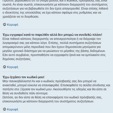
Πρώτον, βεβαιωθείτε ότι το όνομα μέλους και ο κωδικός πρόσβασής σας είναι
σωστά. Αν είναι σωστά, επικοινωνήστε με κάποιον διαχειριστή του συστήματος
συζητήσεων για να βεβαιωθείτε ότι δεν έχετε απαγορευθεί. Είναι επίσης πιθανό
ο ιδιοκτήτης της ιστοσελίδας να έχει κάποιο σφάλμα στις ρυθμίσεις και να
χρειάζεται να το διορθώσει.
Κορυφή
Έχω εγγραφεί κατά το παρελθόν αλλά δεν μπορώ να συνδεθώ πλέον!
Είναι πιθανό κάποιος διαχειριστής να απενεργοποίησε ή να διέγραψε τον
λογαριασμό σας για κάποιο λόγο. Επίσης, πολλά συστήματα συζητήσεων
απομακρύνουν μέλη περιοδικά που δεν έχουν δημοσιεύσει μηνύματα για
μεγάλο χρονικό διάστημα για να μειώσουν το μέγεθος της βάσης δεδομένων.
Εάν αυτό συμβαίνει, προσπαθήστε να εγγραφείτε ξανά και να εμπλακείτε στις
δημόσιες συζητήσεις.
Κορυφή
Έχω ξεχάσει τον κωδικό μου!
Μην πανικοβάλλεστε! Αν και ο κωδικός πρόσβασής σας δεν μπορεί να
ανακτηθεί, μπορεί εύκολα να επαναφερθεί. Επισκεφθείτε τη σελίδα σύνδεσης και
πατήστε στο
Ξέχασα τον κωδικό μου
. Ακολουθήστε τις οδηγίες και θα είστε σε
θέση να συνδεθείτε πάλι σύντομα.
Ωστόσο, αν δεν είστε σε θέση να επαναφέρετε τον κωδικό πρόσβασής σας,
επικοινωνήστε με κάποιον διαχειριστή του συστήματος συζητήσεων.
Κορυφή