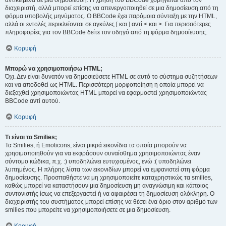
αντικείμενα σε μια δημοσίευση. Η χρήση του BBCode χορηγείται από τον
διαχειριστή, αλλά μπορεί επίσης να απενεργοποιηθεί σε μια δημοσίευση από τη
φόρμα υποβολής μηνύματος. Ο BBCode έχει παρόμοια σύνταξη με την HTML,
αλλά οι εντολές περικλείονται σε αγκύλες [ και ] αντί < και >. Για περισσότερες
πληροφορίες για τον BBCode δείτε τον οδηγό από τη φόρμα δημοσίευσης.
Κορυφή
Μπορώ να χρησιμοποιήσω HTML;
Όχι. Δεν είναι δυνατόν να δημοσιεύσετε HTML σε αυτό το σύστημα συζητήσεων
και να αποδοθεί ως HTML. Περισσότερη μορφοποίηση η οποία μπορεί να
διεξαχθεί χρησιμοποιώντας HTML μπορεί να εφαρμοστεί χρησιμοποιώντας
BBCode αντί αυτού.
Κορυφή
Τι είναι τα Smilies;
Τα Smilies, ή Emoticons, είναι μικρά εικονίδια τα οποία μπορούν να
χρησιμοποιηθούν για να εκφράσουν συναίσθημα χρησιμοποιώντας έναν
σύντομο κώδικα, π.χ. :) υποδηλώνει ευτυχισμένος, ενώ :( υποδηλώνει
λυπημένος. Η πλήρης λίστα των εικονιδίων μπορεί να εμφανιστεί στη φόρμα
δημοσίευσης. Προσπαθήστε να μη χρησιμοποιείτε καταχρηστικώς τα smilies,
καθώς μπορεί να καταστήσουν μια δημοσίευση μη αναγνώσιμη και κάποιος
συντονιστής ίσως να επεξεργαστεί ή να αφαιρέσει τη δημοσίευση ολόκληρη. Ο
διαχειριστής του συστήματος μπορεί επίσης να θέσει ένα όριο στον αριθμό των
smilies που μπορείτε να χρησιμοποιήσετε σε μια δημοσίευση.