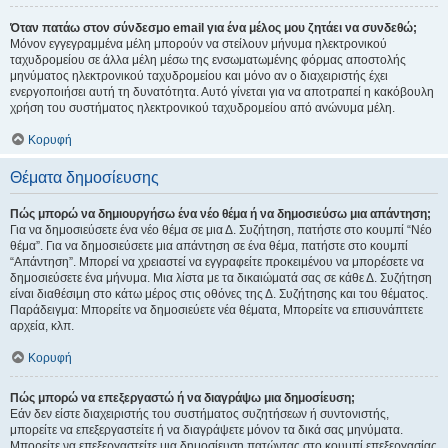
Όταν πατάω στον σύνδεσμο email για ένα μέλος μου ζητάει να συνδεθώ;
Μόνον εγγεγραμμένα μέλη μπορούν να στείλουν μήνυμα ηλεκτρονικού
ταχυδρομείου σε άλλα μέλη μέσω της ενσωματωμένης φόρμας αποστολής
μηνύματος ηλεκτρονικού ταχυδρομείου και μόνο αν ο διαχειριστής έχει
ενεργοποιήσει αυτή τη δυνατότητα. Αυτό γίνεται για να αποτραπεί η κακόβουλη
χρήση του συστήματος ηλεκτρονικού ταχυδρομείου από ανώνυμα μέλη.
Κορυφή
Θέματα δημοσίευσης
Πώς μπορώ να δημιουργήσω ένα νέο θέμα ή να δημοσιεύσω μια απάντηση;
Για να δημοσιεύσετε ένα νέο θέμα σε μια Δ. Συζήτηση, πατήστε στο κουμπί “Νέο
θέμα”. Για να δημοσιεύσετε μια απάντηση σε ένα θέμα, πατήστε στο κουμπί
“Απάντηση”. Μπορεί να χρειαστεί να εγγραφείτε προκειμένου να μπορέσετε να
δημοσιεύσετε ένα μήνυμα. Μια λίστα με τα δικαιώματά σας σε κάθε Δ. Συζήτηση
είναι διαθέσιμη στο κάτω μέρος στις οθόνες της Δ. Συζήτησης και του θέματος.
Παράδειγμα: Μπορείτε να δημοσιεύετε νέα θέματα, Μπορείτε να επισυνάπτετε
αρχεία, κλπ.
Κορυφή
Πώς μπορώ να επεξεργαστώ ή να διαγράψω μια δημοσίευση;
Εάν δεν είστε διαχειριστής του συστήματος συζητήσεων ή συντονιστής,
μπορείτε να επεξεργαστείτε ή να διαγράψετε μόνον τα δικά σας μηνύματα.
Μπορείτε να επεξεργαστείτε μια δημοσίευση πατώντας στο κουμπί επεξεργασίας