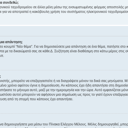
να συνδεθώ;
ονικού ταχυδρομείου σε άλλα μέλη μέσω της ενσωματωμένης φόρμας αποστολής μη
νεται για να αποτραπεί η κακόβουλη χρήση του συστήματος ηλεκτρονικού ταχυδρομεί
μια απάντηση;
στο κουμπί “Νέο θέμα”. Για να δημοσιεύσετε μια απάντηση σε ένα θέμα, πατήστε στο 
τα με τα δικαιώματά σας σε κάθε Δ. Συζήτηση είναι διαθέσιμη στο κάτω μέρος στις 
λπ.
;
νιστής, μπορείτε να επεξεργαστείτε ή να διαγράψετε μόνον τα δικά σας μηνύματα. 
μένο χρόνο αφότου έγινε η δημοσίευση. Αν κάποιος έχει ήδη απαντήσει στη δημοσίε
τήκατε το μήνυμα αυτό, μαζί με την ημερομηνία και την ώρα. Αυτό εμφανίζεται μόνο
 ωστόσο αυτοί μπορούν να αφήσουν μια σημείωση ως προς το γιατί έχουν επεξεργασ
υση από τη στιγμή που κάποιος έχει απαντήσει.
α δημιουργήσετε μια μέσω του Πίνακα Ελέγχου Μέλους. Μόλις δημιουργηθεί, μπορε