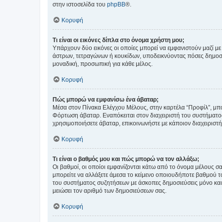
στην ιστοσελίδα του
phpBB
®.
Κορυφή
Τι είναι οι εικόνες δίπλα στο όνομα χρήστη μου;
Υπάρχουν δύο εικόνες οι οποίες μπορεί να εμφανιστούν μαζί με
άστρων, τετραγώνων ή κουκίδων, υποδεικνύοντας πόσες δημοσιεύ
μοναδική, προσωπική για κάθε μέλος.
Κορυφή
Πώς μπορώ να εμφανίσω ένα άβαταρ;
Μέσα στον Πίνακα Ελέγχου Μέλους, στην καρτέλα “Προφίλ”, μπο
Φόρτωση άβαταρ. Εναπόκειται στον διαχειριστή του συστήματος 
χρησιμοποιήσετε άβαταρ, επικοινωνήστε με κάποιον διαχειριστ
Κορυφή
Τι είναι ο βαθμός μου και πώς μπορώ να τον αλλάξω;
Οι βαθμοί, οι οποίοι εμφανίζονται κάτω από το όνομα μέλους σα
μπορείτε να αλλάξετε άμεσα το κείμενο οποιουδήποτε βαθμού 
του συστήματος συζητήσεων με άσκοπες δημοσιεύσεις μόνο και 
μειώσει τον αριθμό των δημοσιεύσεων σας.
Κορυφή