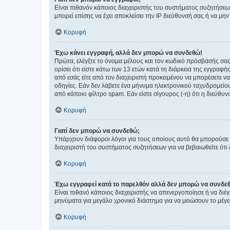
Είναι πιθανόν κάποιος διαχειριστής του συστήματος συζητήσεω
μπορεί επίσης να έχει αποκλείσει την IP διεύθυνσή σας ή να μ
Κορυφή
Έχω κάνει εγγραφή, αλλά δεν μπορώ να συνδεθώ!
Πρώτα, ελέγξτε το όνομα μέλους και τον κωδικό πρόσβασής σας.
ορίσει ότι είστε κάτω των 13 ετών κατά τη διάρκεια της εγγραφ
από εσάς είτε από τον διαχειριστή προκειμένου να μπορέσετε ν
οδηγίες. Εάν δεν λάβετε ένα μήνυμα ηλεκτρονικού ταχυδρομείο
από κάποιο φίλτρο spam. Εάν είστε σίγουρος (-η) ότι η διεύθυ
Κορυφή
Γιατί δεν μπορώ να συνδεθώ;
Υπάρχουν διάφοροι λόγοι για τους οποίους αυτό θα μπορούσε να
διαχειριστή του συστήματος συζητήσεων για να βεβαιωθείτε ότι δ
Κορυφή
Έχω εγγραφεί κατά το παρελθόν αλλά δεν μπορώ να συνδε
Είναι πιθανό κάποιος διαχειριστής να απενεργοποίησε ή να δι
μηνύματα για μεγάλο χρονικό διάστημα για να μειώσουν το μέγε
Κορυφή