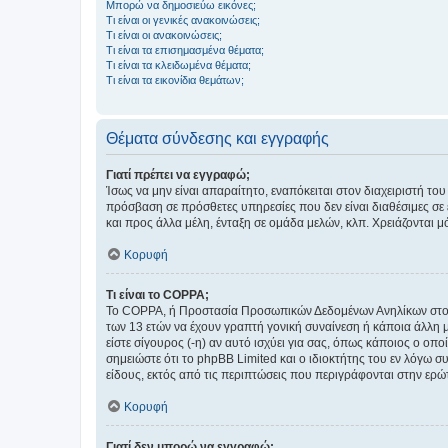
Μπορώ να δημοσιεύω εικόνες;
Τι είναι οι γενικές ανακοινώσεις;
Τι είναι οι ανακοινώσεις;
Τι είναι τα επισημασμένα θέματα;
Τι είναι τα κλειδωμένα θέματα;
Τι είναι τα εικονίδια θεμάτων;
Θέματα σύνδεσης και εγγραφής
Γιατί πρέπει να εγγραφώ;
Ίσως να μην είναι απαραίτητο, εναπόκειται στον διαχειριστή 
πρόσβαση σε πρόσθετες υπηρεσίες που δεν είναι διαθέσιμες σ
και προς άλλα μέλη, ένταξη σε ομάδα μελών, κλπ. Χρειάζονται 
Κορυφή
Τι είναι το COPPA;
Το COPPA, ή Προστασία Προσωπικών Δεδομένων Ανηλίκων στο Δ
των 13 ετών να έχουν γραπτή γονική συναίνεση ή κάποια άλλη 
είστε σίγουρος (-η) αν αυτό ισχύει για σας, όπως κάποιος ο ο
σημειώστε ότι το phpBB Limited και ο ιδιοκτήτης του εν λόγω
είδους, εκτός από τις περιπτώσεις που περιγράφονται στην ερ
Κορυφή
Γιατί δεν μπορώ να εγγραφώ;