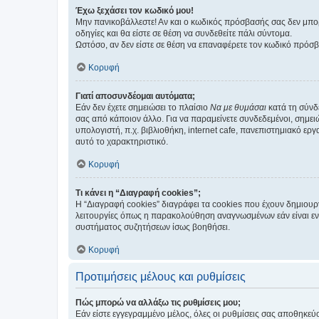
Έχω ξεχάσει τον κωδικό μου!
Μην πανικοβάλλεστε! Αν και ο κωδικός πρόσβασής σας δεν μπορ
οδηγίες και θα είστε σε θέση να συνδεθείτε πάλι σύντομα.
Ωστόσο, αν δεν είστε σε θέση να επαναφέρετε τον κωδικό πρόσ
Κορυφή
Γιατί αποσυνδέομαι αυτόματα;
Εάν δεν έχετε σημειώσει το πλαίσιο
Να με θυμάσαι
κατά τη σύνδ
σας από κάποιον άλλο. Για να παραμείνετε συνδεδεμένοι, σημει
υπολογιστή, π.χ. βιβλιοθήκη, internet cafe, πανεπιστημιακό ερ
αυτό το χαρακτηριστικό.
Κορυφή
Τι κάνει η “Διαγραφή cookies”;
Η “Διαγραφή cookies” διαγράφει τα cookies που έχουν δημιου
λειτουργίες όπως η παρακολούθηση αναγνωσμένων εάν είναι εν
συστήματος συζητήσεων ίσως βοηθήσει.
Κορυφή
Προτιμήσεις μέλους και ρυθμίσεις
Πώς μπορώ να αλλάξω τις ρυθμίσεις μου;
Εάν είστε εγγεγραμμένο μέλος, όλες οι ρυθμίσεις σας αποθηκε