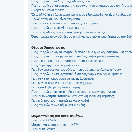
Πώς μπορώ να αλλάξω τις ρυθμίσεις μου;
Πώς μπορώ να αποτρέψω την εμφάνιση του ονόματος μου στη λίστα 
Η ώρα δεν είναι σωστή!
Έχω αλλάξει τη ζώνη ώρας και η ώρα εξακολουθεί να είναι λανθασμέν
Η γλώσσα μου δεν είναι στη λίστα!
Τι είναι οι εικόνες δίπλα στο όνομα χρήστη μου;
Πώς μπορώ να εμφανίσω ένα άβαταρ;
Τι είναι ο βαθμός μου και πώς μπορώ να τον αλλάξω;
Όταν πατάω στον σύνδεσμο email για ένα μέλος μου ζητάει να συνδε
Θέματα δημοσίευσης
Πώς μπορώ να δημιουργήσω ένα νέο θέμα ή να δημοσιεύσω μια απάν
Πώς μπορώ να επεξεργαστώ ή να διαγράψω μια δημοσίευση;
Πώς προσθέτω μια υπογραφή στη δημοσίευση μου;
Πώς δημιουργώ ένα δημοψήφισμα;
Γιατί δεν μπορώ να προσθέσω περισσότερες επιλογές ψήφων;
Πώς μπορώ να επεξεργαστώ ή να διαγράψω ένα δημοψήφισμα;
Γιατί δεν έχω πρόσβαση σε μια Δ. Συζήτηση;
Γιατί δεν μπορώ να προσθέσω συνημμένα;
Γιατί έχω λάβει μια προειδοποίηση;
Πώς μπορώ να αναφέρω δημοσιεύσεις σε έναν συντονιστή;
Τι είναι το κουμπί “Αποθήκευση” στη δημοσίευση θέματος;
Γιατί η δημοσίευση χρειάζεται να εγκριθεί;
Πώς σημειώνω ένα θέμα μου ως νέο;
Μορφοποίηση και τύποι θεμάτων
Τι είναι ο BBCode;
Μπορώ να χρησιμοποιήσω HTML;
Τι είναι τα Smilies;