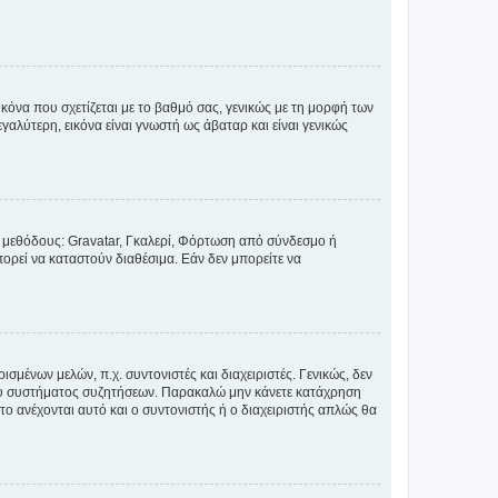
κόνα που σχετίζεται με το βαθμό σας, γενικώς με τη μορφή των
αλύτερη, εικόνα είναι γνωστή ως άβαταρ και είναι γενικώς
ς μεθόδους: Gravatar, Γκαλερί, Φόρτωση από σύνδεσμο ή
ορεί να καταστούν διαθέσιμα. Εάν δεν μπορείτε να
σμένων μελών, π.χ. συντονιστές και διαχειριστές. Γενικώς, δεν
του συστήματος συζητήσεων. Παρακαλώ μην κάνετε κατάχρηση
ο ανέχονται αυτό και ο συντονιστής ή ο διαχειριστής απλώς θα