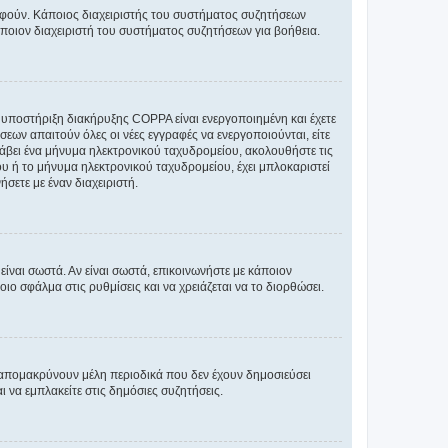
ραφούν. Κάποιος διαχειριστής του συστήματος συζητήσεων
άποιον διαχειριστή του συστήματος συζητήσεων για βοήθεια.
η υποστήριξη διακήρυξης COPPA είναι ενεργοποιημένη και έχετε
σεων απαιτούν όλες οι νέες εγγραφές να ενεργοποιούνται, είτε
 λάβει ένα μήνυμα ηλεκτρονικού ταχυδρομείου, ακολουθήστε τις
υ ή το μήνυμα ηλεκτρονικού ταχυδρομείου, έχει μπλοκαριστεί
σετε με έναν διαχειριστή.
ίναι σωστά. Αν είναι σωστά, επικοινωνήστε με κάποιον
οιο σφάλμα στις ρυθμίσεις και να χρειάζεται να το διορθώσει.
 απομακρύνουν μέλη περιοδικά που δεν έχουν δημοσιεύσει
 να εμπλακείτε στις δημόσιες συζητήσεις.