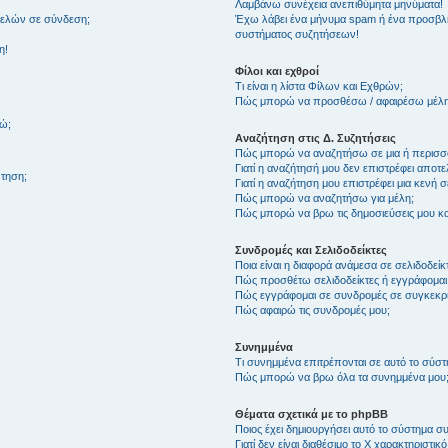
Λαμβάνω συνέχεια ανεπιθύμητα μηνύματα!
μελών σε σύνδεση;
Έχω λάβει ένα μήνυμα spam ή ένα προσβλη
συστήματος συζητήσεων!
η!
Φίλοι και εχθροί
Τι είναι η λίστα Φίλων και Εχθρών;
Πώς μπορώ να προσθέσω / αφαιρέσω μέλη 
θώ;
Αναζήτηση στις Δ. Συζητήσεις
Πώς μπορώ να αναζητήσω σε μια ή περισσό
Γιατί η αναζήτησή μου δεν επιστρέφει αποτ
τηση;
Γιατί η αναζήτηση μου επιστρέφει μια κενή σ
Πώς μπορώ να αναζητήσω για μέλη;
Πώς μπορώ να βρω τις δημοσιεύσεις μου και
Συνδρομές και Σελιδοδείκτες
Ποια είναι η διαφορά ανάμεσα σε σελιδοδείκ
Πώς προσθέτω σελιδοδείκτες ή εγγράφομαι
Πώς εγγράφομαι σε συνδρομές σε συγκεκριμ
Πώς αφαιρώ τις συνδρομές μου;
Συνημμένα
Τι συνημμένα επιτρέπονται σε αυτό το σύσ
Πώς μπορώ να βρω όλα τα συνημμένα μου
Θέματα σχετικά με το phpBB
Ποιος έχει δημιουργήσει αυτό το σύστημα 
Γιατί δεν είναι διαθέσιμο το Χ χαρακτηριστικό