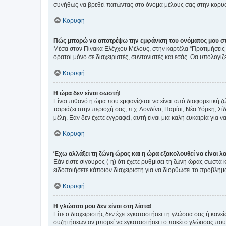
συνήθως να βρεθεί πατώντας στο όνομα μέλους σας στην κορυφή
Κορυφή
Πώς μπορώ να αποτρέψω την εμφάνιση του ονόματος μου στ
Μέσα στον Πίνακα Ελέγχου Μέλους, στην καρτέλα “Προτιμήσεις 
ορατοί μόνο σε διαχειριστές, συντονιστές και εσάς. Θα υπολογί
Κορυφή
Η ώρα δεν είναι σωστή!
Είναι πιθανό η ώρα που εμφανίζεται να είναι από διαφορετική 
ταιριάζει στην περιοχή σας, π.χ. Λονδίνο, Παρίσι, Νέα Υόρκη,
μέλη. Εάν δεν έχετε εγγραφεί, αυτή είναι μια καλή ευκαιρία για να
Κορυφή
Έχω αλλάξει τη ζώνη ώρας και η ώρα εξακολουθεί να είναι λ
Εάν είστε σίγουρος (-η) ότι έχετε ρυθμίσει τη ζώνη ώρας σωστά
ειδοποιήσετε κάποιον διαχειριστή για να διορθώσει το πρόβλημ
Κορυφή
Η γλώσσα μου δεν είναι στη λίστα!
Είτε ο διαχειριστής δεν έχει εγκαταστήσει τη γλώσσα σας ή κα
συζητήσεων αν μπορεί να εγκαταστήσει το πακέτο γλώσσας που 