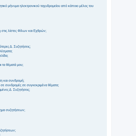
τικό μήνυμα ηλεκτρονικού ταχυδρομείου από κάποιο μέλος του
στις λίστες Φίλων και Εχθρών;
τερες Δ. Συζητήσεις;
ελέσματα;
ελίδα;
 τα θέματά μου;
τη και συνδρομή;
 σε συνδρομές σε συγκεκριμένα θέματα;
ένες Δ. Συζητήσεις;
τημα συζητήσεων;
;
συζητήσεων;
;