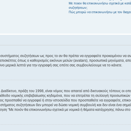
Με ποιον θα επικοινωνήσω σχετικά με κατάχ
συζητήσεων;
Πώς μπορώ να επικοινωνήσω με τον διαχει
του συστήματος συζητήσεων ως προς το αν θα πρέπει να εγγραφείτε προκειμένου να 
ε επισκέπτες όπως ο καθορισμός εικόνων μελών (avatars), προσωπικά μηνύματα, 
μόνο μερικά λεπτά για την εγγραφή σας οπότε σας συμβουλεύουμε να το κάνετε.
ιαδίκτυο, πράξη του 1998, είναι νόμος που απαιτεί από δικτυακούς τόπους οι ο
μέθοδο νομικής επιβεβαίωσης κηδεμόνα, που να επιτρέπει τη συλλογή προσωπικών 
ποίος προσπαθεί να εγγραφεί ή στην ιστοσελίδα που προσπαθείτε να εγγραφείτε, επ
 συστήματος συζητήσεων δεν μπορεί να δώσει νομική συμβουλή και δεν είναι ένα ση
ώτηση “Με ποιόν θα επικοινωνήσω σχετικά με νομικά ή θέματα κατάχρησης πάνω στο