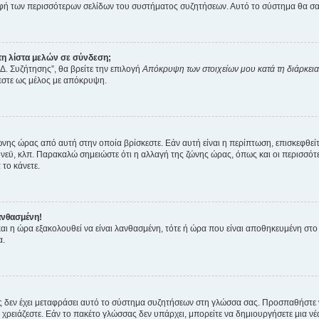
 των περισσότερων σελίδων του συστήματος συζητήσεων. Αυτό το σύστημα θα σας επ
η λίστα μελών σε σύνδεση;
Δ. Συζήτησης”, θα βρείτε την επιλογή
Απόκρυψη των στοιχείων μου κατά τη διάρκει
ζεστε ως μέλος με απόκρυψη.
ζώνης ώρας από αυτή στην οποία βρίσκεστε. Εάν αυτή είναι η περίπτωση, επισκεφθεί
 Σίδνεϋ, κλπ. Παρακαλώ σημειώστε ότι η αλλαγή της ζώνης ώρας, όπως και οι περισσ
 το κάνετε.
ανθασμένη!
 και η ώρα εξακολουθεί να είναι λανθασμένη, τότε ή ώρα που είναι αποθηκευμένη στ
α.
νείς δεν έχει μεταφράσει αυτό το σύστημα συζητήσεων στη γλώσσα σας. Προσπαθήστε
χρειάζεστε. Εάν το πακέτο γλώσσας δεν υπάρχει, μπορείτε να δημιουργήσετε μια ν