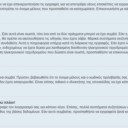
ν να έχει απενεργοποιήσει τις εγγραφές για να αποτρέψει νέους επισκέπτες να εγγ
ην επιτρέπει το όνομα μέλους που προσπαθείτε να καταχωρίσετε. Επικοινωνήστε με κ
 Εάν αυτά είναι σωστά, τότε ένα από τα δύο πράγματα μπορεί να έχει συμβεί. Εάν 
ής, θα πρέπει να ακολουθήσετε τις οδηγίες που έχετε λάβει. Μερικά συστήματα συζητή
α συνδεθείτε. Αυτή η πληροφορία υπήρχε κατά τη διάρκεια της εγγραφής. Εάν έχετε
υ, ενδεχομένως να έχετε δώσει μια λανθασμένη διεύθυνση ηλεκτρονικού ταχυδρομείο
νση ηλεκτρονικού ταχυδρομείου που δώσατε είναι σωστή, προσπαθήστε να επικοινωνή
 συμβεί. Πρώτον, βεβαιωθείτε ότι το όνομα μέλους και ο κωδικός πρόσβασής σας ε
εν έχετε απαγορευθεί. Είναι επίσης πιθανό ο ιδιοκτήτης της ιστοσελίδας να έχει κάπ
θώ πλέον!
έγραψε τον λογαριασμό σας για κάποιο λόγο. Επίσης, πολλά συστήματα συζητήσεων
θος της βάσης δεδομένων. Εάν αυτό συμβαίνει, προσπαθήστε να εγγραφείτε ξανά και