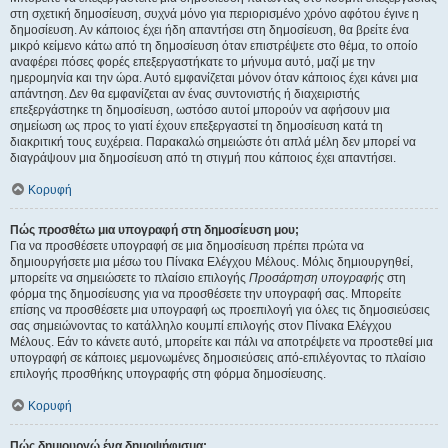
στη σχετική δημοσίευση, συχνά μόνο για περιορισμένο χρόνο αφότου έγινε η
δημοσίευση. Αν κάποιος έχει ήδη απαντήσει στη δημοσίευση, θα βρείτε ένα
μικρό κείμενο κάτω από τη δημοσίευση όταν επιστρέψετε στο θέμα, το οποίο
αναφέρει πόσες φορές επεξεργαστήκατε το μήνυμα αυτό, μαζί με την
ημερομηνία και την ώρα. Αυτό εμφανίζεται μόνον όταν κάποιος έχει κάνει μια
απάντηση. Δεν θα εμφανίζεται αν ένας συντονιστής ή διαχειριστής
επεξεργάστηκε τη δημοσίευση, ωστόσο αυτοί μπορούν να αφήσουν μια
σημείωση ως προς το γιατί έχουν επεξεργαστεί τη δημοσίευση κατά τη
διακριτική τους ευχέρεια. Παρακαλώ σημειώστε ότι απλά μέλη δεν μπορεί να
διαγράψουν μια δημοσίευση από τη στιγμή που κάποιος έχει απαντήσει.
Κορυφή
Πώς προσθέτω μια υπογραφή στη δημοσίευση μου;
Για να προσθέσετε υπογραφή σε μια δημοσίευση πρέπει πρώτα να
δημιουργήσετε μια μέσω του Πίνακα Ελέγχου Μέλους. Μόλις δημιουργηθεί,
μπορείτε να σημειώσετε το πλαίσιο επιλογής
Προσάρτηση υπογραφής
στη
φόρμα της δημοσίευσης για να προσθέσετε την υπογραφή σας. Μπορείτε
επίσης να προσθέσετε μια υπογραφή ως προεπιλογή για όλες τις δημοσιεύσεις
σας σημειώνοντας το κατάλληλο κουμπί επιλογής στον Πίνακα Ελέγχου
Μέλους. Εάν το κάνετε αυτό, μπορείτε και πάλι να αποτρέψετε να προστεθεί μια
υπογραφή σε κάποιες μεμονωμένες δημοσιεύσεις από-επιλέγοντας το πλαίσιο
επιλογής προσθήκης υπογραφής στη φόρμα δημοσίευσης.
Κορυφή
Πώς δημιουργώ ένα δημοψήφισμα;