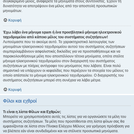
συγκεκριμένο μέλος, αναφέρετε τα μηνύματα στους συντονιστές. Έχουν τη
δυνατότητα να αποτρέψουν ένα μέλος από την αποστολή προσωπικών
μηνυμάτων.
Κορυφή
Έχω λάβει ένα μήνυμα spam ή ένα προσβλητικό μήνυμα ηλεκτρονικού
ταχυδρομείου από κάποιο μέλος του συστήματος συζητήσεων!
Λυπούμαστε που το ακούμε αυτό. Το χαρακτηριστικό λειτουργίας των
μηνυμάτων ηλεκτρονικού ταχυδρομείου αυτού του συστήματος συζητήσεων
συμπεριλαμβάνουν ασφαλιστικές δικλείδες για να προσπαθήσουμε και να
παρακολουθήσουμε μέλη που αποστέλλουν τέτοια μηνύματα, οπότε στείλτε
μήνυμα ηλεκτρονικού ταχυδρομείου στον διαχειριστή του συστήματος
συζητήσεων με πλήρες αντίγραφο του μηνύματος που λάβατε. Είναι πολύ
σημαντικό να υπάρχουν οι κεφαλίδες που περιέχουν τα στοιχεία του μέλους το
οποίο απέστειλε το μήνυμα ηλεκτρονικού ταχυδρομείου. Ο διαχειριστής του
συστήματος συζητήσεων μπορεί στη συνέχεια να λάβει μέτρα.
Κορυφή
Φίλοι και εχθροί
Τι είναι η λίστα Φίλων και Εχθρών;
Μπορείτε να χρησιμοποιήσετε αυτές τις λίστες για να οργανώσετε τα μέλη του
συστήματος συζητήσεων. Τα μέλη που προστίθενται στη λίστα φίλων σας θα
εμφανίζονται σε λίστα στον Πίνακα Ελέγχου Μέλους για γρήγορη πρόσβαση για
να βλέπετε εάν είναι συνδεδεμένοι και να στέλνετε προσωπικά μηνύματα.