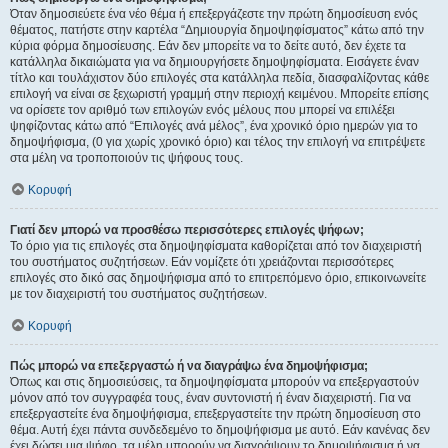
Όταν δημοσιεύετε ένα νέο θέμα ή επεξεργάζεστε την πρώτη δημοσίευση ενός
θέματος, πατήστε στην καρτέλα “Δημιουργία δημοψηφίσματος” κάτω από την
κύρια φόρμα δημοσίευσης. Εάν δεν μπορείτε να το δείτε αυτό, δεν έχετε τα
κατάλληλα δικαιώματα για να δημιουργήσετε δημοψηφίσματα. Εισάγετε έναν
τίτλο και τουλάχιστον δύο επιλογές στα κατάλληλα πεδία, διασφαλίζοντας κάθε
επιλογή να είναι σε ξεχωριστή γραμμή στην περιοχή κειμένου. Μπορείτε επίσης
να ορίσετε τον αριθμό των επιλογών ενός μέλους που μπορεί να επιλέξει
ψηφίζοντας κάτω από “Επιλογές ανά μέλος”, ένα χρονικό όριο ημερών για το
δημοψήφισμα, (0 για χωρίς χρονικό όριο) και τέλος την επιλογή να επιτρέψετε
στα μέλη να τροποποιούν τις ψήφους τους.
Κορυφή
Γιατί δεν μπορώ να προσθέσω περισσότερες επιλογές ψήφων;
Το όριο για τις επιλογές στα δημοψηφίσματα καθορίζεται από τον διαχειριστή
του συστήματος συζητήσεων. Εάν νομίζετε ότι χρειάζονται περισσότερες
επιλογές στο δικό σας δημοψήφισμα από το επιτρεπόμενο όριο, επικοινωνείτε
με τον διαχειριστή του συστήματος συζητήσεων.
Κορυφή
Πώς μπορώ να επεξεργαστώ ή να διαγράψω ένα δημοψήφισμα;
Όπως και στις δημοσιεύσεις, τα δημοψηφίσματα μπορούν να επεξεργαστούν
μόνον από τον συγγραφέα τους, έναν συντονιστή ή έναν διαχειριστή. Για να
επεξεργαστείτε ένα δημοψήφισμα, επεξεργαστείτε την πρώτη δημοσίευση στο
θέμα. Αυτή έχει πάντα συνδεδεμένο το δημοψήφισμα με αυτό. Εάν κανένας δεν
έχει δώσει μια ψήφο, τα μέλη μπορούν να διαγράψουν το δημοψήφισμα ή να