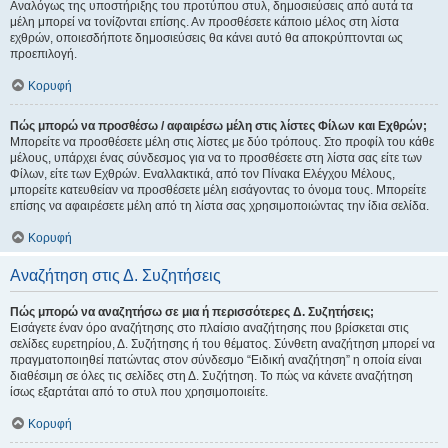
Αναλόγως της υποστήριξης του προτύπου στυλ, δημοσιεύσεις από αυτά τα
μέλη μπορεί να τονίζονται επίσης. Αν προσθέσετε κάποιο μέλος στη λίστα
εχθρών, οποιεσδήποτε δημοσιεύσεις θα κάνει αυτό θα αποκρύπτονται ως
προεπιλογή.
Κορυφή
Πώς μπορώ να προσθέσω / αφαιρέσω μέλη στις λίστες Φίλων και Εχθρών;
Μπορείτε να προσθέσετε μέλη στις λίστες με δύο τρόπους. Στο προφίλ του κάθε
μέλους, υπάρχει ένας σύνδεσμος για να το προσθέσετε στη λίστα σας είτε των
Φίλων, είτε των Εχθρών. Εναλλακτικά, από τον Πίνακα Ελέγχου Μέλους,
μπορείτε κατευθείαν να προσθέσετε μέλη εισάγοντας το όνομα τους. Μπορείτε
επίσης να αφαιρέσετε μέλη από τη λίστα σας χρησιμοποιώντας την ίδια σελίδα.
Κορυφή
Αναζήτηση στις Δ. Συζητήσεις
Πώς μπορώ να αναζητήσω σε μια ή περισσότερες Δ. Συζητήσεις;
Εισάγετε έναν όρο αναζήτησης στο πλαίσιο αναζήτησης που βρίσκεται στις
σελίδες ευρετηρίου, Δ. Συζήτησης ή του θέματος. Σύνθετη αναζήτηση μπορεί να
πραγματοποιηθεί πατώντας στον σύνδεσμο “Ειδική αναζήτηση” η οποία είναι
διαθέσιμη σε όλες τις σελίδες στη Δ. Συζήτηση. Το πώς να κάνετε αναζήτηση
ίσως εξαρτάται από το στυλ που χρησιμοποιείτε.
Κορυφή