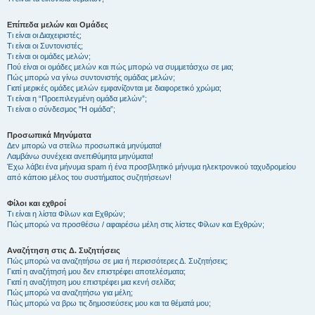
Επίπεδα μελών και Ομάδες
Τι είναι οι Διαχειριστές;
Τι είναι οι Συντονιστές;
Τι είναι οι ομάδες μελών;
Πού είναι οι ομάδες μελών και πώς μπορώ να συμμετάσχω σε μια;
Πώς μπορώ να γίνω συντονιστής ομάδας μελών;
Γιατί μερικές ομάδες μελών εμφανίζονται με διαφορετικό χρώμα;
Τι είναι η “Προεπιλεγμένη ομάδα μελών”;
Τι είναι ο σύνδεσμος "Η ομάδα”;
Προσωπικά Μηνύματα
Δεν μπορώ να στείλω προσωπικά μηνύματα!
Λαμβάνω συνέχεια ανεπιθύμητα μηνύματα!
Έχω λάβει ένα μήνυμα spam ή ένα προσβλητικό μήνυμα ηλεκτρονικού ταχυδρομείου
από κάποιο μέλος του συστήματος συζητήσεων!
Φίλοι και εχθροί
Τι είναι η λίστα Φίλων και Εχθρών;
Πώς μπορώ να προσθέσω / αφαιρέσω μέλη στις λίστες Φίλων και Εχθρών;
Αναζήτηση στις Δ. Συζητήσεις
Πώς μπορώ να αναζητήσω σε μια ή περισσότερες Δ. Συζητήσεις;
Γιατί η αναζήτησή μου δεν επιστρέφει αποτελέσματα;
Γιατί η αναζήτηση μου επιστρέφει μια κενή σελίδα;
Πώς μπορώ να αναζητήσω για μέλη;
Πώς μπορώ να βρω τις δημοσιεύσεις μου και τα θέματά μου;