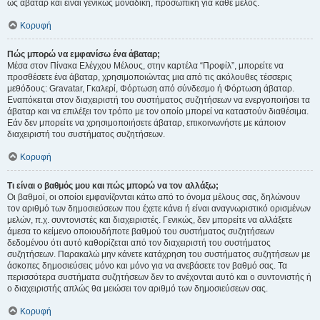
ως άβαταρ και είναι γενικώς μοναδική, προσωπική για κάθε μέλος.
Κορυφή
Πώς μπορώ να εμφανίσω ένα άβαταρ;
Μέσα στον Πίνακα Ελέγχου Μέλους, στην καρτέλα “Προφίλ”, μπορείτε να
προσθέσετε ένα άβαταρ, χρησιμοποιώντας μια από τις ακόλουθες τέσσερις
μεθόδους: Gravatar, Γκαλερί, Φόρτωση από σύνδεσμο ή Φόρτωση άβαταρ.
Εναπόκειται στον διαχειριστή του συστήματος συζητήσεων να ενεργοποιήσει τα
άβαταρ και να επιλέξει τον τρόπο με τον οποίο μπορεί να καταστούν διαθέσιμα.
Εάν δεν μπορείτε να χρησιμοποιήσετε άβαταρ, επικοινωνήστε με κάποιον
διαχειριστή του συστήματος συζητήσεων.
Κορυφή
Τι είναι ο βαθμός μου και πώς μπορώ να τον αλλάξω;
Οι βαθμοί, οι οποίοι εμφανίζονται κάτω από το όνομα μέλους σας, δηλώνουν
τον αριθμό των δημοσιεύσεων που έχετε κάνει ή είναι αναγνωριστικό ορισμένων
μελών, π.χ. συντονιστές και διαχειριστές. Γενικώς, δεν μπορείτε να αλλάξετε
άμεσα το κείμενο οποιουδήποτε βαθμού του συστήματος συζητήσεων
δεδομένου ότι αυτό καθορίζεται από τον διαχειριστή του συστήματος
συζητήσεων. Παρακαλώ μην κάνετε κατάχρηση του συστήματος συζητήσεων με
άσκοπες δημοσιεύσεις μόνο και μόνο για να ανεβάσετε τον βαθμό σας. Τα
περισσότερα συστήματα συζητήσεων δεν το ανέχονται αυτό και ο συντονιστής ή
ο διαχειριστής απλώς θα μειώσει τον αριθμό των δημοσιεύσεων σας.
Κορυφή