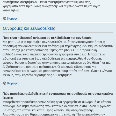
συστήματος συζητήσεων. Για να αναζητήσετε για τα θέματα σας,
χρησιμοποιείστε την “Ειδική αναζήτηση” και συμπληρώστε τις επιλογές
καταλλήλως.
Κορυφή
Συνδρομές και Σελιδοδείκτες
Ποια είναι η διαφορά ανάμεσα σε σελιδοδείκτη και συνδρομή;
Στο phpBB 3.0, η προσθήκη σελιδοδεικτών θεμάτων λειτουργούσε όπως η
προσθήκη σελιδοδεικτών σε ένα πρόγραμμα περιήγησης. Δεν ενημερωνόσασταν
όταν υπήρχε μια επικαιροποίηση. Όμως στο phpBB 3.1 η προσθήκη
σελιδοδεικτών είναι περισσότερο σαν να εγγραφείτε στο θέμα. Μπορείτε να
ειδοποιηθείτε όταν ένα θέμα σελιδοδείκτη έχει ενημερωθεί. Η συνδρομή,
ωστόσο, θα σας ειδοποιήσει όταν υπάρχει μια ενημέρωση σε ένα θέμα ή σε μια
Δ. Συζήτηση στο σύστημα συζητήσεων. Οι επιλογές ειδοποίησης για
σελιδοδείκτες και συνδρομές μπορούν να ρυθμιστούν από τον Πίνακα Ελέγχου
Μέλους, στην καρτέλα “Προτιμήσεις Δ. Συζήτησης”.
Κορυφή
Πώς προσθέτω σελιδοδείκτες ή εγγράφομαι σε συνδρομές σε συγκεκριμένα
θέματα;
Μπορείτε να προσθέσετε σελιδοδείκτη ή να εγγραφείτε σε συνδρομή σε κάποιο
συγκεκριμένο θέμα, πατώντας στον κατάλληλο σύνδεσμο στο μενού "Εργαλεία
θέματος", στο επάνω και κάτω μέρος κάποιου θέματος συζήτησης.
Απαντώντας σε ένα θέμα με σημειωμένη την επιλογή “Να ενημερωθώ όταν