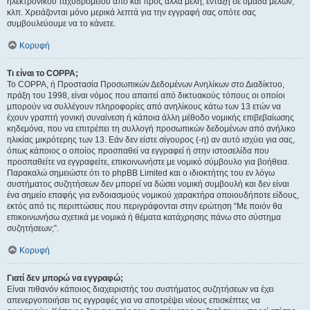
ηλεκτρονικού ταχυδρομείου από και προς άλλα μέλη, ένταξη σε ομάδα μελών,
κλπ. Χρειάζονται μόνο μερικά λεπτά για την εγγραφή σας οπότε σας
συμβουλεύουμε να το κάνετε.
Κορυφή
Τι είναι το COPPA;
Το COPPA, ή Προστασία Προσωπικών Δεδομένων Ανηλίκων στο Διαδίκτυο,
πράξη του 1998, είναι νόμος που απαιτεί από δικτυακούς τόπους οι οποίοι
μπορούν να συλλέγουν πληροφορίες από ανηλίκους κάτω των 13 ετών να
έχουν γραπτή γονική συναίνεση ή κάποια άλλη μέθοδο νομικής επιβεβαίωσης
κηδεμόνα, που να επιτρέπει τη συλλογή προσωπικών δεδομένων από ανήλικο
ηλικίας μικρότερης των 13. Εάν δεν είστε σίγουρος (-η) αν αυτό ισχύει για σας,
όπως κάποιος ο οποίος προσπαθεί να εγγραφεί ή στην ιστοσελίδα που
προσπαθείτε να εγγραφείτε, επικοινωνήστε με νομικό σύμβουλο για βοήθεια.
Παρακαλώ σημειώστε ότι το phpBB Limited και ο ιδιοκτήτης του εν λόγω
συστήματος συζητήσεων δεν μπορεί να δώσει νομική συμβουλή και δεν είναι
ένα σημείο επαφής για ενδοιασμούς νομικού χαρακτήρα οποιουδήποτε είδους,
εκτός από τις περιπτώσεις που περιγράφονται στην ερώτηση “Με ποιόν θα
επικοινωνήσω σχετικά με νομικά ή θέματα κατάχρησης πάνω στο σύστημα
συζητήσεων;”.
Κορυφή
Γιατί δεν μπορώ να εγγραφώ;
Είναι πιθανόν κάποιος διαχειριστής του συστήματος συζητήσεων να έχει
απενεργοποιήσει τις εγγραφές για να αποτρέψει νέους επισκέπτες να