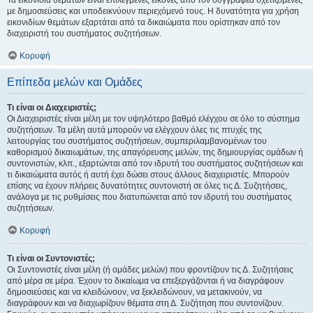
Τα εικονίδια θεμάτων είναι επιλεγμένες εικόνες από τον συγγραφέα σχετιζόμενες
με δημοσιεύσεις και υποδεικνύουν περιεχόμενό τους. Η δυνατότητα για χρήση
εικονιδίων θεμάτων εξαρτάται από τα δικαιώματα που ορίστηκαν από τον
διαχειριστή του συστήματος συζητήσεων.
Κορυφή
Επίπεδα μελών και Ομάδες
Τι είναι οι Διαχειριστές;
Οι Διαχειριστές είναι μέλη με τον υψηλότερο βαθμό ελέγχου σε όλο το σύστημα
συζητήσεων. Τα μέλη αυτά μπορούν να ελέγχουν όλες τις πτυχές της
λειτουργίας του συστήματος συζητήσεων, συμπεριλαμβανομένων του
καθορισμού δικαιωμάτων, της απαγόρευσης μελών, της δημιουργίας ομάδων ή
συντονιστών, κλπ., εξαρτώνται από τον ιδρυτή του συστήματος συζητήσεων και
τι δικαιώματα αυτός ή αυτή έχει δώσει στους άλλους διαχειριστές. Μπορούν
επίσης να έχουν πλήρεις δυνατότητες συντονιστή σε όλες τις Δ. Συζητήσεις,
ανάλογα με τις ρυθμίσεις που διατυπώνεται από τον ιδρυτή του συστήματος
συζητήσεων.
Κορυφή
Τι είναι οι Συντονιστές;
Οι Συντονιστές είναι μέλη (ή ομάδες μελών) που φροντίζουν τις Δ. Συζητήσεις
από μέρα σε μέρα. Έχουν το δικαίωμα να επεξεργάζονται ή να διαγράφουν
δημοσιεύσεις και να κλειδώνουν, να ξεκλειδώνουν, να μετακινούν, να
διαγράφουν και να διαχωρίζουν θέματα στη Δ. Συζήτηση που συντονίζουν.