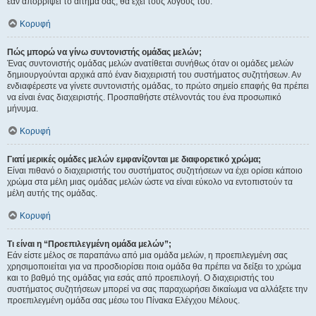
εάν απορρίψει το αίτημα σας, θα έχει τους λόγους του.
Κορυφή
Πώς μπορώ να γίνω συντονιστής ομάδας μελών;
Ένας συντονιστής ομάδας μελών ανατίθεται συνήθως όταν οι ομάδες μελών
δημιουργούνται αρχικά από έναν διαχειριστή του συστήματος συζητήσεων. Αν
ενδιαφέρεστε να γίνετε συντονιστής ομάδας, το πρώτο σημείο επαφής θα πρέπει
να είναι ένας διαχειριστής. Προσπαθήστε στέλνοντάς του ένα προσωπικό
μήνυμα.
Κορυφή
Γιατί μερικές ομάδες μελών εμφανίζονται με διαφορετικό χρώμα;
Είναι πιθανό ο διαχειριστής του συστήματος συζητήσεων να έχει ορίσει κάποιο
χρώμα στα μέλη μιας ομάδας μελών ώστε να είναι εύκολο να εντοπιστούν τα
μέλη αυτής της ομάδας.
Κορυφή
Τι είναι η “Προεπιλεγμένη ομάδα μελών”;
Εάν είστε μέλος σε παραπάνω από μια ομάδα μελών, η προεπιλεγμένη σας
χρησιμοποιείται για να προσδιορίσει ποια ομάδα θα πρέπει να δείξει το χρώμα
και το βαθμό της ομάδας για εσάς από προεπιλογή. Ο διαχειριστής του
συστήματος συζητήσεων μπορεί να σας παραχωρήσει δικαίωμα να αλλάξετε την
προεπιλεγμένη ομάδα σας μέσω του Πίνακα Ελέγχου Μέλους.