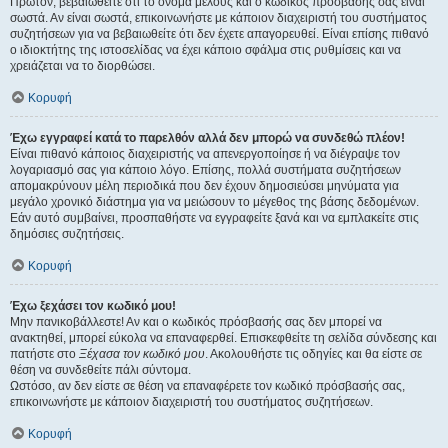
Πρώτον, βεβαιωθείτε ότι το όνομα μέλους και ο κωδικός πρόσβασής σας είναι
σωστά. Αν είναι σωστά, επικοινωνήστε με κάποιον διαχειριστή του συστήματος
συζητήσεων για να βεβαιωθείτε ότι δεν έχετε απαγορευθεί. Είναι επίσης πιθανό
ο ιδιοκτήτης της ιστοσελίδας να έχει κάποιο σφάλμα στις ρυθμίσεις και να
χρειάζεται να το διορθώσει.
Κορυφή
Έχω εγγραφεί κατά το παρελθόν αλλά δεν μπορώ να συνδεθώ πλέον!
Είναι πιθανό κάποιος διαχειριστής να απενεργοποίησε ή να διέγραψε τον
λογαριασμό σας για κάποιο λόγο. Επίσης, πολλά συστήματα συζητήσεων
απομακρύνουν μέλη περιοδικά που δεν έχουν δημοσιεύσει μηνύματα για
μεγάλο χρονικό διάστημα για να μειώσουν το μέγεθος της βάσης δεδομένων.
Εάν αυτό συμβαίνει, προσπαθήστε να εγγραφείτε ξανά και να εμπλακείτε στις
δημόσιες συζητήσεις.
Κορυφή
Έχω ξεχάσει τον κωδικό μου!
Μην πανικοβάλλεστε! Αν και ο κωδικός πρόσβασής σας δεν μπορεί να
ανακτηθεί, μπορεί εύκολα να επαναφερθεί. Επισκεφθείτε τη σελίδα σύνδεσης και
πατήστε στο
Ξέχασα τον κωδικό μου
. Ακολουθήστε τις οδηγίες και θα είστε σε
θέση να συνδεθείτε πάλι σύντομα.
Ωστόσο, αν δεν είστε σε θέση να επαναφέρετε τον κωδικό πρόσβασής σας,
επικοινωνήστε με κάποιον διαχειριστή του συστήματος συζητήσεων.
Κορυφή