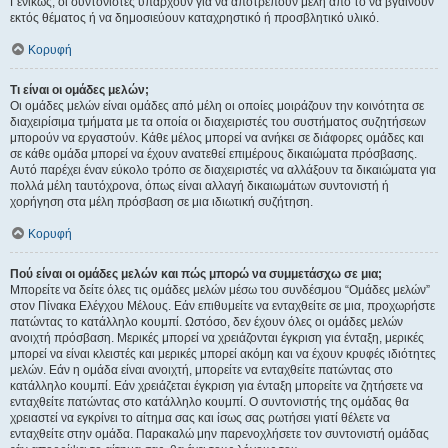
Γενικώς, οι συντονιστές υπάρχουν για να αποτρέπουν μέλη από το να βγαίνουν
εκτός θέματος ή να δημοσιεύουν καταχρηστικό ή προσβλητικό υλικό.
Κορυφή
Τι είναι οι ομάδες μελών;
Οι ομάδες μελών είναι ομάδες από μέλη οι οποίες μοιράζουν την κοινότητα σε
διαχειρίσιμα τμήματα με τα οποία οι διαχειριστές του συστήματος συζητήσεων
μπορούν να εργαστούν. Κάθε μέλος μπορεί να ανήκει σε διάφορες ομάδες και
σε κάθε ομάδα μπορεί να έχουν ανατεθεί επιμέρους δικαιώματα πρόσβασης.
Αυτό παρέχει έναν εύκολο τρόπο σε διαχειριστές να αλλάξουν τα δικαιώματα για
πολλά μέλη ταυτόχρονα, όπως είναι αλλαγή δικαιωμάτων συντονιστή ή
χορήγηση στα μέλη πρόσβαση σε μια ιδιωτική συζήτηση.
Κορυφή
Πού είναι οι ομάδες μελών και πώς μπορώ να συμμετάσχω σε μια;
Μπορείτε να δείτε όλες τις ομάδες μελών μέσω του συνδέσμου “Ομάδες μελών”
στον Πίνακα Ελέγχου Μέλους. Εάν επιθυμείτε να ενταχθείτε σε μια, προχωρήστε
πατώντας το κατάλληλο κουμπί. Ωστόσο, δεν έχουν όλες οι ομάδες μελών
ανοιχτή πρόσβαση. Μερικές μπορεί να χρειάζονται έγκριση για ένταξη, μερικές
μπορεί να είναι κλειστές και μερικές μπορεί ακόμη και να έχουν κρυφές ιδιότητες
μελών. Εάν η ομάδα είναι ανοιχτή, μπορείτε να ενταχθείτε πατώντας στο
κατάλληλο κουμπί. Εάν χρειάζεται έγκριση για ένταξη μπορείτε να ζητήσετε να
ενταχθείτε πατώντας στο κατάλληλο κουμπί. Ο συντονιστής της ομάδας θα
χρειαστεί να εγκρίνει το αίτημα σας και ίσως σας ρωτήσει γιατί θέλετε να
ενταχθείτε στην ομάδα. Παρακαλώ μην παρενοχλήσετε τον συντονιστή ομάδας