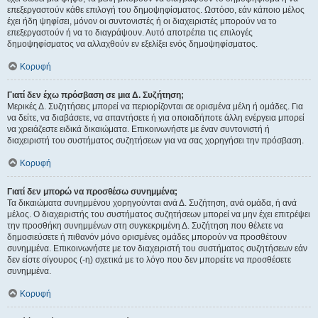
επεξεργαστούν κάθε επιλογή του δημοψηφίσματος. Ωστόσο, εάν κάποιο μέλος
έχει ήδη ψηφίσει, μόνον οι συντονιστές ή οι διαχειριστές μπορούν να το
επεξεργαστούν ή να το διαγράψουν. Αυτό αποτρέπει τις επιλογές
δημοψηφίσματος να αλλαχθούν εν εξελίξει ενός δημοψηφίσματος.
Κορυφή
Γιατί δεν έχω πρόσβαση σε μια Δ. Συζήτηση;
Μερικές Δ. Συζητήσεις μπορεί να περιορίζονται σε ορισμένα μέλη ή ομάδες. Για
να δείτε, να διαβάσετε, να απαντήσετε ή για οποιαδήποτε άλλη ενέργεια μπορεί
να χρειάζεστε ειδικά δικαιώματα. Επικοινωνήστε με έναν συντονιστή ή
διαχειριστή του συστήματος συζητήσεων για να σας χορηγήσει την πρόσβαση.
Κορυφή
Γιατί δεν μπορώ να προσθέσω συνημμένα;
Τα δικαιώματα συνημμένου χορηγούνται ανά Δ. Συζήτηση, ανά ομάδα, ή ανά
μέλος. Ο διαχειριστής του συστήματος συζητήσεων μπορεί να μην έχει επιτρέψει
την προσθήκη συνημμένων στη συγκεκριμένη Δ. Συζήτηση που θέλετε να
δημοσιεύσετε ή πιθανόν μόνο ορισμένες ομάδες μπορούν να προσθέτουν
συνημμένα. Επικοινωνήστε με τον διαχειριστή του συστήματος συζητήσεων εάν
δεν είστε σίγουρος (-η) σχετικά με το λόγο που δεν μπορείτε να προσθέσετε
συνημμένα.
Κορυφή