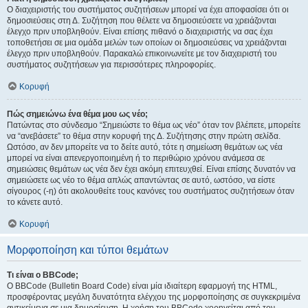
Ο διαχειριστής του συστήματος συζητήσεων μπορεί να έχει αποφασίσει ότι οι
δημοσιεύσεις στη Δ. Συζήτηση που θέλετε να δημοσιεύσετε να χρειάζονται
έλεγχο πριν υποβληθούν. Είναι επίσης πιθανό ο διαχειριστής να σας έχει
τοποθετήσει σε μια ομάδα μελών των οποίων οι δημοσιεύσεις να χρειάζονται
έλεγχο πριν υποβληθούν. Παρακαλώ επικοινωνείτε με τον διαχειριστή του
συστήματος συζητήσεων για περισσότερες πληροφορίες.
Κορυφή
Πώς σημειώνω ένα θέμα μου ως νέο;
Πατώντας στο σύνδεσμο “Σημειώστε το θέμα ως νέο” όταν τον βλέπετε, μπορείτε
να “ανεβάσετε” το θέμα στην κορυφή της Δ. Συζήτησης στην πρώτη σελίδα.
Ωστόσο, αν δεν μπορείτε να το δείτε αυτό, τότε η σημείωση θεμάτων ως νέα
μπορεί να είναι απενεργοποιημένη ή το περιθώριο χρόνου ανάμεσα σε
σημειώσεις θεμάτων ως νέα δεν έχει ακόμη επιτευχθεί. Είναι επίσης δυνατόν να
σημειώσετε ως νέο το θέμα απλώς απαντώντας σε αυτό, ωστόσο, να είστε
σίγουρος (-η) ότι ακολουθείτε τους κανόνες του συστήματος συζητήσεων όταν
το κάνετε αυτό.
Κορυφή
Μορφοποίηση και τύποι θεμάτων
Τι είναι ο BBCode;
Ο BBCode (Bulletin Board Code) είναι μία ιδιαίτερη εφαρμογή της HTML,
προσφέροντας μεγάλη δυνατότητα ελέγχου της μορφοποίησης σε συγκεκριμένα