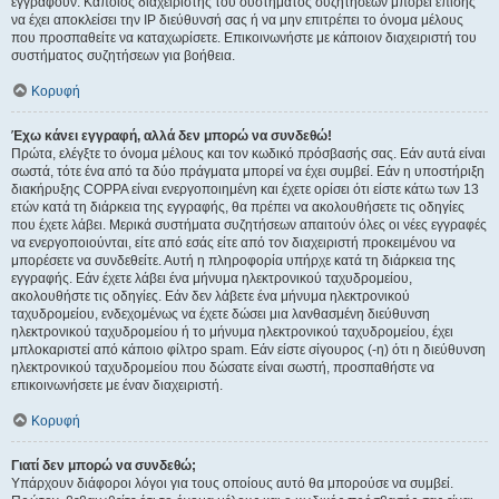
εγγραφούν. Κάποιος διαχειριστής του συστήματος συζητήσεων μπορεί επίσης
να έχει αποκλείσει την IP διεύθυνσή σας ή να μην επιτρέπει το όνομα μέλους
που προσπαθείτε να καταχωρίσετε. Επικοινωνήστε με κάποιον διαχειριστή του
συστήματος συζητήσεων για βοήθεια.
Κορυφή
Έχω κάνει εγγραφή, αλλά δεν μπορώ να συνδεθώ!
Πρώτα, ελέγξτε το όνομα μέλους και τον κωδικό πρόσβασής σας. Εάν αυτά είναι
σωστά, τότε ένα από τα δύο πράγματα μπορεί να έχει συμβεί. Εάν η υποστήριξη
διακήρυξης COPPA είναι ενεργοποιημένη και έχετε ορίσει ότι είστε κάτω των 13
ετών κατά τη διάρκεια της εγγραφής, θα πρέπει να ακολουθήσετε τις οδηγίες
που έχετε λάβει. Μερικά συστήματα συζητήσεων απαιτούν όλες οι νέες εγγραφές
να ενεργοποιούνται, είτε από εσάς είτε από τον διαχειριστή προκειμένου να
μπορέσετε να συνδεθείτε. Αυτή η πληροφορία υπήρχε κατά τη διάρκεια της
εγγραφής. Εάν έχετε λάβει ένα μήνυμα ηλεκτρονικού ταχυδρομείου,
ακολουθήστε τις οδηγίες. Εάν δεν λάβετε ένα μήνυμα ηλεκτρονικού
ταχυδρομείου, ενδεχομένως να έχετε δώσει μια λανθασμένη διεύθυνση
ηλεκτρονικού ταχυδρομείου ή το μήνυμα ηλεκτρονικού ταχυδρομείου, έχει
μπλοκαριστεί από κάποιο φίλτρο spam. Εάν είστε σίγουρος (-η) ότι η διεύθυνση
ηλεκτρονικού ταχυδρομείου που δώσατε είναι σωστή, προσπαθήστε να
επικοινωνήσετε με έναν διαχειριστή.
Κορυφή
Γιατί δεν μπορώ να συνδεθώ;
Υπάρχουν διάφοροι λόγοι για τους οποίους αυτό θα μπορούσε να συμβεί.