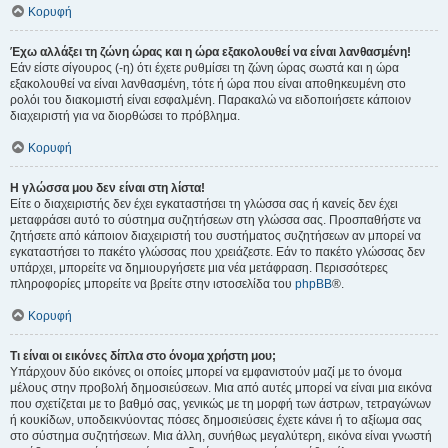
Κορυφή
Έχω αλλάξει τη ζώνη ώρας και η ώρα εξακολουθεί να είναι λανθασμένη!
Εάν είστε σίγουρος (-η) ότι έχετε ρυθμίσει τη ζώνη ώρας σωστά και η ώρα
εξακολουθεί να είναι λανθασμένη, τότε ή ώρα που είναι αποθηκευμένη στο
ρολόι του διακομιστή είναι εσφαλμένη. Παρακαλώ να ειδοποιήσετε κάποιον
διαχειριστή για να διορθώσει το πρόβλημα.
Κορυφή
Η γλώσσα μου δεν είναι στη λίστα!
Είτε ο διαχειριστής δεν έχει εγκαταστήσει τη γλώσσα σας ή κανείς δεν έχει
μεταφράσει αυτό το σύστημα συζητήσεων στη γλώσσα σας. Προσπαθήστε να
ζητήσετε από κάποιον διαχειριστή του συστήματος συζητήσεων αν μπορεί να
εγκαταστήσει το πακέτο γλώσσας που χρειάζεστε. Εάν το πακέτο γλώσσας δεν
υπάρχει, μπορείτε να δημιουργήσετε μια νέα μετάφραση. Περισσότερες
πληροφορίες μπορείτε να βρείτε στην ιστοσελίδα του
phpBB
®.
Κορυφή
Τι είναι οι εικόνες δίπλα στο όνομα χρήστη μου;
Υπάρχουν δύο εικόνες οι οποίες μπορεί να εμφανιστούν μαζί με το όνομα
μέλους στην προβολή δημοσιεύσεων. Μια από αυτές μπορεί να είναι μια εικόνα
που σχετίζεται με το βαθμό σας, γενικώς με τη μορφή των άστρων, τετραγώνων
ή κουκίδων, υποδεικνύοντας πόσες δημοσιεύσεις έχετε κάνει ή το αξίωμα σας
στο σύστημα συζητήσεων. Μια άλλη, συνήθως μεγαλύτερη, εικόνα είναι γνωστή