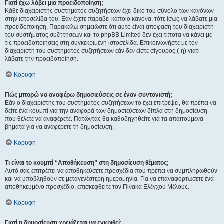
Γιατί έχω λάβει μια προειδοποίηση;
Κάθε διαχειριστής συστήματος συζητήσεων έχει δικό του σύνολο των κανόνων
στην ιστοσελίδα του. Εάν έχετε παραβεί κάποιο κανόνα, τότε ίσως να λάβατε μια
προειδοποίηση. Παρακαλώ σημειώστε ότι αυτό είναι απόφαση του διαχειριστή
του συστήματος συζητήσεων και το phpBB Limited δεν έχει τίποτα να κάνει με
τις προειδοποιήσεις στη συγκεκριμένη ιστοσελίδα. Επικοινωνήστε με τον
διαχειριστή του συστήματος συζητήσεων εάν δεν είστε σίγουρος (-η) γιατί
λάβατε την προειδοποίηση.
Κορυφή
Πώς μπορώ να αναφέρω δημοσιεύσεις σε έναν συντονιστή;
Εάν ο διαχειριστής του συστήματος συζητήσεων το έχει επιτρέψει, θα πρέπει να
δείτε ένα κουμπί για την αναφορά των δημοσιεύσεων δίπλα στη δημοσίευση
που θέλετε να αναφέρετε. Πατώντας θα καθοδηγηθείτε για τα απαιτούμενα
βήματα για να αναφέρετε τη δημοσίευση.
Κορυφή
Τι είναι το κουμπί “Αποθήκευση” στη δημοσίευση θέματος;
Αυτό σας επιτρέπει να αποθηκεύσετε προσχέδια που πρέπει να συμπληρωθούν
και να υποβληθούν σε μεταγενέστερη ημερομηνία. Για να επαναφορτώσετε ένα
αποθηκευμένο προσχέδιο, επισκεφθείτε τον Πίνακα Ελέγχου Μέλους.
Κορυφή
Γιατί η δημοσίευση χρειάζεται να εγκριθεί;