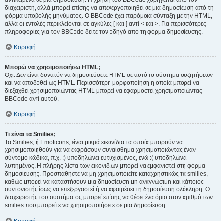
αντικείμενα σε μια δημοσίευση. Η χρήση του BBCode χορηγείται από τον
διαχειριστή, αλλά μπορεί επίσης να απενεργοποιηθεί σε μια δημοσίευση από τη
φόρμα υποβολής μηνύματος. Ο BBCode έχει παρόμοια σύνταξη με την HTML,
αλλά οι εντολές περικλείονται σε αγκύλες [ και ] αντί < και >. Για περισσότερες
πληροφορίες για τον BBCode δείτε τον οδηγό από τη φόρμα δημοσίευσης.
Κορυφή
Μπορώ να χρησιμοποιήσω HTML;
Όχι. Δεν είναι δυνατόν να δημοσιεύσετε HTML σε αυτό το σύστημα συζητήσεων
και να αποδοθεί ως HTML. Περισσότερη μορφοποίηση η οποία μπορεί να
διεξαχθεί χρησιμοποιώντας HTML μπορεί να εφαρμοστεί χρησιμοποιώντας
BBCode αντί αυτού.
Κορυφή
Τι είναι τα Smilies;
Τα Smilies, ή Emoticons, είναι μικρά εικονίδια τα οποία μπορούν να
χρησιμοποιηθούν για να εκφράσουν συναίσθημα χρησιμοποιώντας έναν
σύντομο κώδικα, π.χ. :) υποδηλώνει ευτυχισμένος, ενώ :( υποδηλώνει
λυπημένος. Η πλήρης λίστα των εικονιδίων μπορεί να εμφανιστεί στη φόρμα
δημοσίευσης. Προσπαθήστε να μη χρησιμοποιείτε καταχρηστικώς τα smilies,
καθώς μπορεί να καταστήσουν μια δημοσίευση μη αναγνώσιμη και κάποιος
συντονιστής ίσως να επεξεργαστεί ή να αφαιρέσει τη δημοσίευση ολόκληρη. Ο
διαχειριστής του συστήματος μπορεί επίσης να θέσει ένα όριο στον αριθμό των
smilies που μπορείτε να χρησιμοποιήσετε σε μια δημοσίευση.