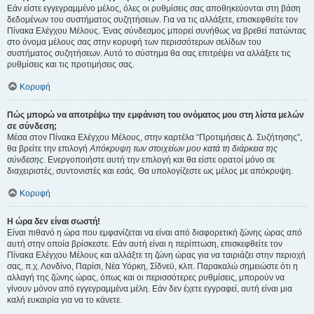
Εάν είστε εγγεγραμμένο μέλος, όλες οι ρυθμίσεις σας αποθηκεύονται στη βάση
δεδομένων του συστήματος συζητήσεων. Για να τις αλλάξετε, επισκεφθείτε τον
Πίνακα Ελέγχου Μέλους. Ένας σύνδεσμος μπορεί συνήθως να βρεθεί πατώντας
στο όνομα μέλους σας στην κορυφή των περισσότερων σελίδων του
συστήματος συζητήσεων. Αυτό το σύστημα θα σας επιτρέψει να αλλάξετε τις
ρυθμίσεις και τις προτιμήσεις σας.
Κορυφή
Πώς μπορώ να αποτρέψω την εμφάνιση του ονόματος μου στη λίστα μελών
σε σύνδεση;
Μέσα στον Πίνακα Ελέγχου Μέλους, στην καρτέλα “Προτιμήσεις Δ. Συζήτησης”,
θα βρείτε την επιλογή
Απόκρυψη των στοιχείων μου κατά τη διάρκεια της
σύνδεσης
. Ενεργοποιήστε αυτή την επιλογή και θα είστε ορατοί μόνο σε
διαχειριστές, συντονιστές και εσάς. Θα υπολογίζεστε ως μέλος με απόκρυψη.
Κορυφή
Η ώρα δεν είναι σωστή!
Είναι πιθανό η ώρα που εμφανίζεται να είναι από διαφορετική ζώνης ώρας από
αυτή στην οποία βρίσκεστε. Εάν αυτή είναι η περίπτωση, επισκεφθείτε τον
Πίνακα Ελέγχου Μέλους και αλλάξτε τη ζώνη ώρας για να ταιριάζει στην περιοχή
σας, π.χ. Λονδίνο, Παρίσι, Νέα Υόρκη, Σίδνεϋ, κλπ. Παρακαλώ σημειώστε ότι η
αλλαγή της ζώνης ώρας, όπως και οι περισσότερες ρυθμίσεις, μπορούν να
γίνουν μόνον από εγγεγραμμένα μέλη. Εάν δεν έχετε εγγραφεί, αυτή είναι μια
καλή ευκαιρία για να το κάνετε.