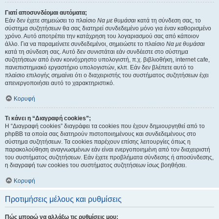
Γιατί αποσυνδέομαι αυτόματα;
Εάν δεν έχετε σημειώσει το πλαίσιο
Να με θυμάσαι
κατά τη σύνδεση σας, το
σύστημα συζητήσεων θα σας διατηρεί συνδεδεμένο μόνο για έναν καθορισμένο
χρόνο. Αυτό αποτρέπει την κατάχρηση του λογαριασμού σας από κάποιον
άλλο. Για να παραμείνετε συνδεδεμένοι, σημειώστε το πλαίσιο
Να με θυμάσαι
κατά τη σύνδεση σας. Αυτό δεν συνιστάται εάν συνδέεστε στο σύστημα
συζητήσεων από έναν κοινόχρηστο υπολογιστή, π.χ. βιβλιοθήκη, internet cafe,
πανεπιστημιακό εργαστήριο υπολογιστών, κλπ. Εάν δεν βλέπετε αυτό το
πλαίσιο επιλογής σημαίνει ότι ο διαχειριστής του συστήματος συζητήσεων έχει
απενεργοποιήσει αυτό το χαρακτηριστικό.
Κορυφή
Τι κάνει η “Διαγραφή cookies”;
Η “Διαγραφή cookies” διαγράφει τα cookies που έχουν δημιουργηθεί από το
phpBB τα οποία σας διατηρούν πιστοποιημένους και συνδεδεμένους στο
σύστημα συζητήσεων. Τα cookies παρέχουν επίσης λειτουργίες όπως η
παρακολούθηση αναγνωσμένων εάν είναι ενεργοποιημένη από τον διαχειριστή
του συστήματος συζητήσεων. Εάν έχετε προβλήματα σύνδεσης ή αποσύνδεσης,
η διαγραφή των cookies του συστήματος συζητήσεων ίσως βοηθήσει.
Κορυφή
Προτιμήσεις μέλους και ρυθμίσεις
Πώς μπορώ να αλλάξω τις ρυθμίσεις μου;