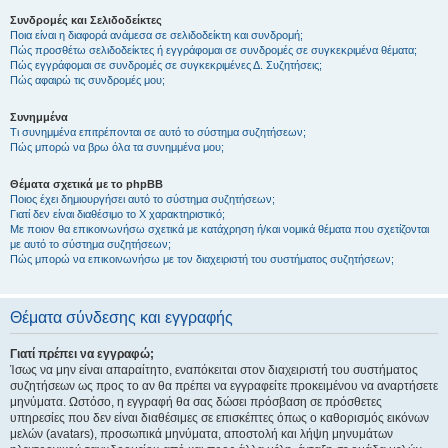
Συνδρομές και Σελιδοδείκτες
Ποια είναι η διαφορά ανάμεσα σε σελιδοδείκτη και συνδρομή;
Πώς προσθέτω σελιδοδείκτες ή εγγράφομαι σε συνδρομές σε συγκεκριμένα θέματα;
Πώς εγγράφομαι σε συνδρομές σε συγκεκριμένες Δ. Συζητήσεις;
Πώς αφαιρώ τις συνδρομές μου;
Συνημμένα
Τι συνημμένα επιτρέπονται σε αυτό το σύστημα συζητήσεων;
Πώς μπορώ να βρω όλα τα συνημμένα μου;
Θέματα σχετικά με το phpBB
Ποιος έχει δημιουργήσει αυτό το σύστημα συζητήσεων;
Γιατί δεν είναι διαθέσιμο το Χ χαρακτηριστικό;
Με ποιον θα επικοινωνήσω σχετικά με κατάχρηση ή/και νομικά θέματα που σχετίζονται
με αυτό το σύστημα συζητήσεων;
Πώς μπορώ να επικοινωνήσω με τον διαχειριστή του συστήματος συζητήσεων;
Θέματα σύνδεσης και εγγραφής
Γιατί πρέπει να εγγραφώ;
Ίσως να μην είναι απαραίτητο, εναπόκειται στον διαχειριστή του συστήματος
συζητήσεων ως προς το αν θα πρέπει να εγγραφείτε προκειμένου να αναρτήσετε
μηνύματα. Ωστόσο, η εγγραφή θα σας δώσει πρόσβαση σε πρόσθετες
υπηρεσίες που δεν είναι διαθέσιμες σε επισκέπτες όπως ο καθορισμός εικόνων
μελών (avatars), προσωπικά μηνύματα, αποστολή και λήψη μηνυμάτων