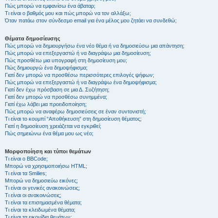
Πώς μπορώ να εμφανίσω ένα άβαταρ;
Τι είναι ο βαθμός μου και πώς μπορώ να τον αλλάξω;
Όταν πατάω στον σύνδεσμο email για ένα μέλος μου ζητάει να συνδεθώ;
Θέματα δημοσίευσης
Πώς μπορώ να δημιουργήσω ένα νέο θέμα ή να δημοσιεύσω μια απάντηση;
Πώς μπορώ να επεξεργαστώ ή να διαγράψω μια δημοσίευση;
Πώς προσθέτω μια υπογραφή στη δημοσίευση μου;
Πώς δημιουργώ ένα δημοψήφισμα;
Γιατί δεν μπορώ να προσθέσω περισσότερες επιλογές ψήφων;
Πώς μπορώ να επεξεργαστώ ή να διαγράψω ένα δημοψήφισμα;
Γιατί δεν έχω πρόσβαση σε μια Δ. Συζήτηση;
Γιατί δεν μπορώ να προσθέσω συνημμένα;
Γιατί έχω λάβει μια προειδοποίηση;
Πώς μπορώ να αναφέρω δημοσιεύσεις σε έναν συντονιστή;
Τι είναι το κουμπί “Αποθήκευση” στη δημοσίευση θέματος;
Γιατί η δημοσίευση χρειάζεται να εγκριθεί;
Πώς σημειώνω ένα θέμα μου ως νέο;
Μορφοποίηση και τύποι θεμάτων
Τι είναι ο BBCode;
Μπορώ να χρησιμοποιήσω HTML;
Τι είναι τα Smilies;
Μπορώ να δημοσιεύω εικόνες;
Τι είναι οι γενικές ανακοινώσεις;
Τι είναι οι ανακοινώσεις;
Τι είναι τα επισημασμένα θέματα;
Τι είναι τα κλειδωμένα θέματα;
Τι είναι τα εικονίδια θεμάτων;