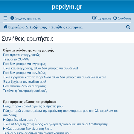
pepdym.gr
Συχνές ερωτήσεις
Εγγραφή
Σύνδεση
Α
Ευρετήριο Δ. Συζήτησης
Συνήθεις ερωτήσεις
ν
Συνήθεις ερωτήσεις
α
ζ
Θέματα σύνδεσης και εγγραφής
Γιατί πρέπει να εγγραφώ;
ή
Τι είναι το COPPA;
τ
Γιατί δεν μπορώ να εγγραφώ;
Έχω κάνει εγγραφή, αλλά δεν μπορώ να συνδεθώ!
η
Γιατί δεν μπορώ να συνδεθώ;
Έχω εγγραφεί κατά το παρελθόν αλλά δεν μπορώ να συνδεθώ πλέον!
σ
Έχω ξεχάσει τον κωδικό μου!
η
Γιατί αποσυνδέομαι αυτόματα;
Τι κάνει η “Διαγραφή cookies”;
Προτιμήσεις μέλους και ρυθμίσεις
Πώς μπορώ να αλλάξω τις ρυθμίσεις μου;
Πώς μπορώ να αποτρέψω την εμφάνιση του ονόματος μου στη λίστα μελών σε
σύνδεση;
Η ώρα δεν είναι σωστή!
Έχω αλλάξει τη ζώνη ώρας και η ώρα εξακολουθεί να είναι λανθασμένη!
Η γλώσσα μου δεν είναι στη λίστα!
Τι είναι οι εικόνες δίπλα στο όνομα χρήστη μου;