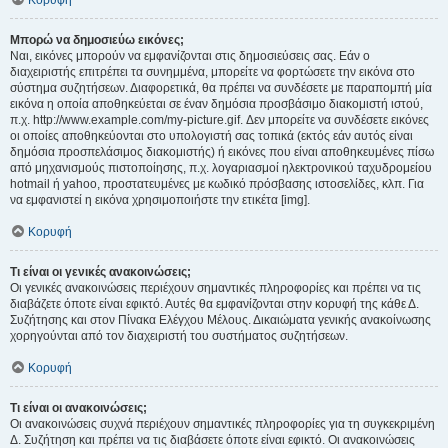
Κορυφή
Μπορώ να δημοσιεύω εικόνες;
Ναι, εικόνες μπορούν να εμφανίζονται στις δημοσιεύσεις σας. Εάν ο
διαχειριστής επιτρέπει τα συνημμένα, μπορείτε να φορτώσετε την εικόνα στο
σύστημα συζητήσεων. Διαφορετικά, θα πρέπει να συνδέσετε με παραπομπή μία
εικόνα η οποία αποθηκεύεται σε έναν δημόσια προσβάσιμο διακομιστή ιστού,
π.χ. http://www.example.com/my-picture.gif. Δεν μπορείτε να συνδέσετε εικόνες
οι οποίες αποθηκεύονται στο υπολογιστή σας τοπικά (εκτός εάν αυτός είναι
δημόσια προσπελάσιμος διακομιστής) ή εικόνες που είναι αποθηκευμένες πίσω
από μηχανισμούς πιστοποίησης, π.χ. λογαριασμοί ηλεκτρονικού ταχυδρομείου
hotmail ή yahoo, προστατευμένες με κωδικό πρόσβασης ιστοσελίδες, κλπ. Για
να εμφανιστεί η εικόνα χρησιμοποιήστε την ετικέτα [img].
Κορυφή
Τι είναι οι γενικές ανακοινώσεις;
Οι γενικές ανακοινώσεις περιέχουν σημαντικές πληροφορίες και πρέπει να τις
διαβάζετε όποτε είναι εφικτό. Αυτές θα εμφανίζονται στην κορυφή της κάθε Δ.
Συζήτησης και στον Πίνακα Ελέγχου Μέλους. Δικαιώματα γενικής ανακοίνωσης
χορηγούνται από τον διαχειριστή του συστήματος συζητήσεων.
Κορυφή
Τι είναι οι ανακοινώσεις;
Οι ανακοινώσεις συχνά περιέχουν σημαντικές πληροφορίες για τη συγκεκριμένη
Δ. Συζήτηση και πρέπει να τις διαβάσετε όποτε είναι εφικτό. Οι ανακοινώσεις