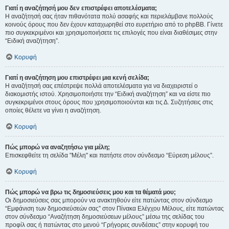
Γιατί η αναζήτησή μου δεν επιστρέφει αποτελέσματα;
Η αναζήτησή σας ήταν πιθανότατα πολύ ασαφής και περιελάμβανε πολλούς
κοινούς όρους που δεν έχουν καταχωρηθεί στο ευρετήριο από το phpBB. Γίνετε
πιο συγκεκριμένοι και χρησιμοποιήσετε τις επιλογές που είναι διαθέσιμες στην
“Ειδική αναζήτηση”.
Κορυφή
Γιατί η αναζήτηση μου επιστρέφει μια κενή σελίδα;
Η αναζήτησή σας επέστρεψε πολλά αποτελέσματα για να διαχειριστεί ο
διακομιστής ιστού. Χρησιμοποιήστε την “Ειδική αναζήτηση” και να είστε πιο
συγκεκριμένοι στους όρους που χρησιμοποιούνται και τις Δ. Συζητήσεις στις
οποίες θέλετε να γίνει η αναζήτηση.
Κορυφή
Πώς μπορώ να αναζητήσω για μέλη;
Επισκεφθείτε τη σελίδα "Μέλη" και πατήστε στον σύνδεσμο “Εύρεση μέλους”.
Κορυφή
Πώς μπορώ να βρω τις δημοσιεύσεις μου και τα θέματά μου;
Οι δημοσιεύσεις σας μπορούν να ανακτηθούν είτε πατώντας στον σύνδεσμο
“Εμφάνιση των δημοσιεύσεών σας” στον Πίνακα Ελέγχου Μέλους, είτε πατώντας
στον σύνδεσμο “Αναζήτηση δημοσιεύσεων μέλους” μέσω της σελίδας του
προφίλ σας ή πατώντας στο μενού “Γρήγορες συνδέσεις” στην κορυφή του