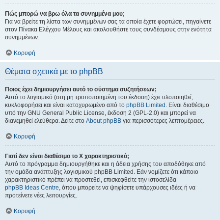
Πώς μπορώ να βρω όλα τα συνημμένα μου;
Για να βρείτε τη λίστα των συνημμένων σας τα οποία έχετε φορτώσει, πηγαίνετε
στον Πίνακα Ελέγχου Μέλους και ακολουθήστε τους συνδέσμους στην ενότητα
συνημμένων.
Κορυφή
Θέματα σχετικά με το phpBB
Ποιος έχει δημιουργήσει αυτό το σύστημα συζητήσεων;
Αυτό το λογισμικό (στη μη τροποποιημένη του έκδοση) έχει υλοποιηθεί,
κυκλοφορήσει και είναι κατοχυρωμένο από το
phpBB Limited
. Είναι διαθέσιμο
υπό την GNU General Public License, έκδοση 2 (GPL-2.0) και μπορεί να
διανεμηθεί ελεύθερα. Δείτε στο
About phpBB
για περισσότερες λεπτομέρειες.
Κορυφή
Γιατί δεν είναι διαθέσιμο το Χ χαρακτηριστικό;
Αυτό το πρόγραμμα δημιουργήθηκε και η άδεια χρήσης του αποδόθηκε από
την ομάδα ανάπτυξης λογισμικού phpBB Limited. Εάν νομίζετε ότι κάποιο
χαρακτηριστικό πρέπει να προστεθεί, επισκεφθείτε την ιστοσελίδα
phpBB Ideas Centre
, όπου μπορείτε να ψηφίσετε υπάρχουσες ιδέες ή να
προτείνετε νέες λειτουργίες.
Κορυφή