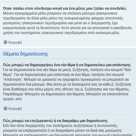
Όταν πατάω στον σύνδεσμο email για ένα μέλος μου ζητάει να συνδεθώ;
Μόνον εγγεγραμμένα μέλη μπορούν να στείλουν μήνυμα ηλεκτρονικού
ταχυδρομείου σε άλλα μέλη μέσω της ενσωματωμένης φόρμας αποστολής
μηνύματος ηλεκτρονικού ταχυδρομείου και μόνο αν ο διαχειριστής έχει
ενεργοποιήσει αυτή τη δυνατότητα. Αυτό γίνεται για να αποτραπεί η κακόβουλη
χρήση του συστήματος ηλεκτρονικού ταχυδρομείου από ανώνυμα μέλη.
Κορυφή
Θέματα δημοσίευσης
Πώς μπορώ να δημιουργήσω ένα νέο θέμα ή να δημοσιεύσω μια απάντηση;
Για να δημοσιεύσετε ένα νέο θέμα σε μια Δ. Συζήτηση, πατήστε στο κουμπί “Νέο
θέμα”. Για να δημοσιεύσετε μια απάντηση σε ένα θέμα, πατήστε στο κουμπί
“Απάντηση”. Μπορεί να χρειαστεί να εγγραφείτε προκειμένου να μπορέσετε να
δημοσιεύσετε ένα μήνυμα. Μια λίστα με τα δικαιώματά σας σε κάθε Δ. Συζήτηση
είναι διαθέσιμη στο κάτω μέρος στις οθόνες της Δ. Συζήτησης και του θέματος.
Παράδειγμα: Μπορείτε να δημοσιεύετε νέα θέματα, Μπορείτε να επισυνάπτετε
αρχεία, κλπ.
Κορυφή
Πώς μπορώ να επεξεργαστώ ή να διαγράψω μια δημοσίευση;
Εάν δεν είστε διαχειριστής του συστήματος συζητήσεων ή συντονιστής,
μπορείτε να επεξεργαστείτε ή να διαγράψετε μόνον τα δικά σας μηνύματα.
Μπορείτε να επεξεργαστείτε μια δημοσίευση πατώντας στο κουμπί επεξεργασίας