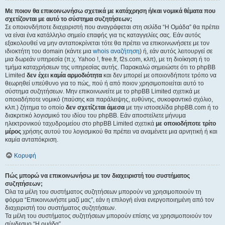
Με ποιον θα επικοινωνήσω σχετικά με κατάχρηση ή/και νομικά θέματα που
σχετίζονται με αυτό το σύστημα συζητήσεων;
Σε οποιονδήποτε διαχειριστή που αναγράφεται στη σελίδα “Η Ομάδα” θα πρέπει
να είναι ένα κατάλληλο σημείο επαφής για τις καταγγελίες σας. Εάν αυτός
εξακολουθεί να μην ανταποκρίνεται τότε θα πρέπει να επικοινωνήσετε με τον
ιδιοκτήτη του domain (κάντε μια
whois αναζήτηση
) ή, εάν αυτός λειτουργεί σε
μια δωρεάν υπηρεσία (π.χ. Yahoo !, free.fr, f2s.com, κλπ), με τη διοίκηση ή το
τμήμα καταχρήσεων της υπηρεσίας αυτής. Παρακαλώ σημειώστε ότι το phpBB
Limited
δεν έχει καμία αρμοδιότητα
και δεν μπορεί με οποιονδήποτε τρόπο να
θεωρηθεί υπεύθυνο για το πώς, πού ή από ποιον χρησιμοποιείται αυτό το
σύστημα συζητήσεων. Μην επικοινωνείτε με το phpBB Limited σχετικά με
οποιαδήποτε νομικό (παύσης και παράλειψης, ευθύνης, συκοφαντικό σχόλιο,
κλπ.) ζήτημα το οποίο
δεν σχετίζεται άμεσα
με την ιστοσελίδα phpBB.com ή το
διακριτικό λογισμικό του ιδίου του phpBB. Εάν αποστείλετε μήνυμα
ηλεκτρονικού ταχυδρομείου στο phpBB Limited σχετικά
με οποιοδήποτε τρίτο
μέρος
χρήσης αυτού του λογισμικού θα πρέπει να αναμένετε μια αρνητική ή και
καμία ανταπόκριση.
Κορυφή
Πώς μπορώ να επικοινωνήσω με τον διαχειριστή του συστήματος
συζητήσεων;
Όλα τα μέλη του συστήματος συζητήσεων μπορούν να χρησιμοποιούν τη
φόρμα “Επικοινωνήστε μαζί μας”, εάν η επιλογή είναι ενεργοποιημένη από τον
διαχειριστή του συστήματος συζητήσεων.
Τα μέλη του συστήματος συζητήσεων μπορούν επίσης να χρησιμοποιούν τον
σύνδεσμο “Η ομάδα”.