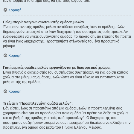
εάν απορρίψει το αίτημα σας, θα έχει τους λόγους του.
Κορυφή
Πώς μπορώ να γίνω συντονιστής ομάδας μελών;
Ένας συντονιστής ομάδας μελών ανατίθεται συνήθως όταν οι ομάδες μελών
δημιουργούνται αρχικά από έναν διαχειριστή του συστήματος συζητήσεων. Αν
ενδιαφέρεστε να γίνετε συντονιστής ομάδας, το πρώτο σημείο επαφής θα πρέπει
να είναι ένας διαχειριστής. Προσπαθήστε στέλνοντάς του ένα προσωπικό
μήνυμα.
Κορυφή
Γιατί μερικές ομάδες μελών εμφανίζονται με διαφορετικό χρώμα;
Είναι πιθανό ο διαχειριστής του συστήματος συζητήσεων να έχει ορίσει κάποιο
χρώμα στα μέλη μιας ομάδας μελών ώστε να είναι εύκολο να εντοπιστούν τα
μέλη αυτής της ομάδας.
Κορυφή
Τι είναι η “Προεπιλεγμένη ομάδα μελών”;
Εάν είστε μέλος σε παραπάνω από μια ομάδα μελών, η προεπιλεγμένη σας
χρησιμοποιείται για να προσδιορίσει ποια ομάδα θα πρέπει να δείξει το χρώμα
και το βαθμό της ομάδας για εσάς από προεπιλογή. Ο διαχειριστής του
συστήματος συζητήσεων μπορεί να σας παραχωρήσει δικαίωμα να αλλάξετε την
προεπιλεγμένη ομάδα σας μέσω του Πίνακα Ελέγχου Μέλους.