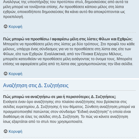
Αναλόγως της υποστήριξης του προτύπου στυλ, δημοσιεύσεις από αυτά τα
μέλη μπορεί να τονίζονται επίσης. Αν προσθέσετε κάποιο μέλος στη λίστα
εχθρών, οποιεσδήποτε δημοσιεύσεις θα κάνει αυτό θα αποκρύπτονται ως
προεπιλογή.
Κορυφή
Πώς μπορώ να προσθέσω / αφαιρέσω μέλη στις λίστες Φίλων και Εχθρών;
Μπορείτε να προσθέσετε μέλη στις λίστες με δύο τρόπους. Στο προφίλ του κάθε
μέλους, υπάρχει ένας σύνδεσμος για να το προσθέσετε στη λίστα σας είτε των
Φίλων, είτε των Εχθρών. Εναλλακτικά, από τον Πίνακα Ελέγχου Μέλους,
μπορείτε κατευθείαν να προσθέσετε μέλη εισάγοντας το όνομα τους. Μπορείτε
επίσης να αφαιρέσετε μέλη από τη λίστα σας χρησιμοποιώντας την ίδια σελίδα.
Κορυφή
Αναζήτηση στις Δ. Συζητήσεις
Πώς μπορώ να αναζητήσω σε μια ή περισσότερες Δ. Συζητήσεις;
Εισάγετε έναν όρο αναζήτησης στο πλαίσιο αναζήτησης που βρίσκεται στις
σελίδες ευρετηρίου, Δ. Συζήτησης ή του θέματος. Σύνθετη αναζήτηση μπορεί να
πραγματοποιηθεί πατώντας στον σύνδεσμο “Ειδική αναζήτηση” η οποία είναι
διαθέσιμη σε όλες τις σελίδες στη Δ. Συζήτηση. Το πώς να κάνετε αναζήτηση
ίσως εξαρτάται από το στυλ που χρησιμοποιείτε.
Κορυφή