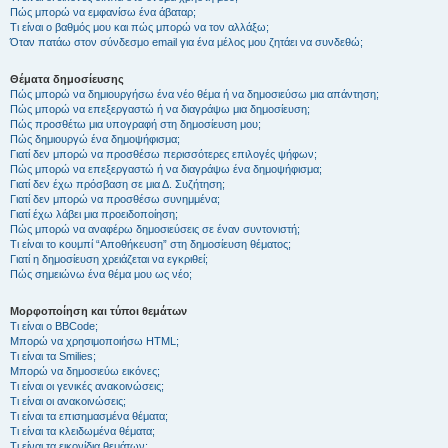
Πώς μπορώ να εμφανίσω ένα άβαταρ;
Τι είναι ο βαθμός μου και πώς μπορώ να τον αλλάξω;
Όταν πατάω στον σύνδεσμο email για ένα μέλος μου ζητάει να συνδεθώ;
Θέματα δημοσίευσης
Πώς μπορώ να δημιουργήσω ένα νέο θέμα ή να δημοσιεύσω μια απάντηση;
Πώς μπορώ να επεξεργαστώ ή να διαγράψω μια δημοσίευση;
Πώς προσθέτω μια υπογραφή στη δημοσίευση μου;
Πώς δημιουργώ ένα δημοψήφισμα;
Γιατί δεν μπορώ να προσθέσω περισσότερες επιλογές ψήφων;
Πώς μπορώ να επεξεργαστώ ή να διαγράψω ένα δημοψήφισμα;
Γιατί δεν έχω πρόσβαση σε μια Δ. Συζήτηση;
Γιατί δεν μπορώ να προσθέσω συνημμένα;
Γιατί έχω λάβει μια προειδοποίηση;
Πώς μπορώ να αναφέρω δημοσιεύσεις σε έναν συντονιστή;
Τι είναι το κουμπί “Αποθήκευση” στη δημοσίευση θέματος;
Γιατί η δημοσίευση χρειάζεται να εγκριθεί;
Πώς σημειώνω ένα θέμα μου ως νέο;
Μορφοποίηση και τύποι θεμάτων
Τι είναι ο BBCode;
Μπορώ να χρησιμοποιήσω HTML;
Τι είναι τα Smilies;
Μπορώ να δημοσιεύω εικόνες;
Τι είναι οι γενικές ανακοινώσεις;
Τι είναι οι ανακοινώσεις;
Τι είναι τα επισημασμένα θέματα;
Τι είναι τα κλειδωμένα θέματα;
Τι είναι τα εικονίδια θεμάτων;