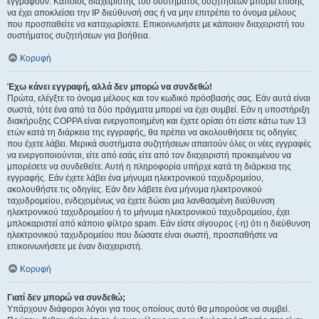
εγγραφούν. Κάποιος διαχειριστής του συστήματος συζητήσεων μπορεί επίσης
να έχει αποκλείσει την IP διεύθυνσή σας ή να μην επιτρέπει το όνομα μέλους
που προσπαθείτε να καταχωρίσετε. Επικοινωνήστε με κάποιον διαχειριστή του
συστήματος συζητήσεων για βοήθεια.
Κορυφή
Έχω κάνει εγγραφή, αλλά δεν μπορώ να συνδεθώ!
Πρώτα, ελέγξτε το όνομα μέλους και τον κωδικό πρόσβασής σας. Εάν αυτά είναι
σωστά, τότε ένα από τα δύο πράγματα μπορεί να έχει συμβεί. Εάν η υποστήριξη
διακήρυξης COPPA είναι ενεργοποιημένη και έχετε ορίσει ότι είστε κάτω των 13
ετών κατά τη διάρκεια της εγγραφής, θα πρέπει να ακολουθήσετε τις οδηγίες
που έχετε λάβει. Μερικά συστήματα συζητήσεων απαιτούν όλες οι νέες εγγραφές
να ενεργοποιούνται, είτε από εσάς είτε από τον διαχειριστή προκειμένου να
μπορέσετε να συνδεθείτε. Αυτή η πληροφορία υπήρχε κατά τη διάρκεια της
εγγραφής. Εάν έχετε λάβει ένα μήνυμα ηλεκτρονικού ταχυδρομείου,
ακολουθήστε τις οδηγίες. Εάν δεν λάβετε ένα μήνυμα ηλεκτρονικού
ταχυδρομείου, ενδεχομένως να έχετε δώσει μια λανθασμένη διεύθυνση
ηλεκτρονικού ταχυδρομείου ή το μήνυμα ηλεκτρονικού ταχυδρομείου, έχει
μπλοκαριστεί από κάποιο φίλτρο spam. Εάν είστε σίγουρος (-η) ότι η διεύθυνση
ηλεκτρονικού ταχυδρομείου που δώσατε είναι σωστή, προσπαθήστε να
επικοινωνήσετε με έναν διαχειριστή.
Κορυφή
Γιατί δεν μπορώ να συνδεθώ;
Υπάρχουν διάφοροι λόγοι για τους οποίους αυτό θα μπορούσε να συμβεί.