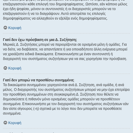
επεξεργαστούν κάθε επιλογή του δημοψηφίσματος. Ωστόσο, εάν κάποιο μέλος
έχει ήδη ψηφίσει, μόνον οι συντονιστές ή οι διαχειριστές μπορούν να το
επεξεργαστούν ή να το διαγράψουν. Αυτό αποτρέπει τις επιλογές
δημοψηφίσματος να αλλαχθούν εν εξελίξει ενός δημοψηφίσματος.
Κορυφή
Γιατί δεν έχω πρόσβαση σε μια Δ. Συζήτηση;
Μερικές Δ. Συζητήσεις μπορεί να περιορίζονται σε ορισμένα μέλη ή ομάδες. Για
να δείτε, να διαβάσετε, να απαντήσετε ή για οποιαδήποτε άλλη ενέργεια μπορεί
να χρειάζεστε ειδικά δικαιώματα. Επικοινωνήστε με έναν συντονιστή ή
διαχειριστή του συστήματος συζητήσεων για να σας χορηγήσει την πρόσβαση.
Κορυφή
Γιατί δεν μπορώ να προσθέσω συνημμένα;
Τα δικαιώματα συνημμένου χορηγούνται ανά Δ. Συζήτηση, ανά ομάδα, ή ανά
μέλος. Ο διαχειριστής του συστήματος συζητήσεων μπορεί να μην έχει επιτρέψει
την προσθήκη συνημμένων στη συγκεκριμένη Δ. Συζήτηση που θέλετε να
δημοσιεύσετε ή πιθανόν μόνο ορισμένες ομάδες μπορούν να προσθέτουν
συνημμένα. Επικοινωνήστε με τον διαχειριστή του συστήματος συζητήσεων εάν
δεν είστε σίγουρος (-η) σχετικά με το λόγο που δεν μπορείτε να προσθέσετε
συνημμένα.
Κορυφή