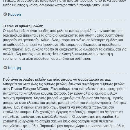
Γενικώς, οι συντονιστές υπάρχουν για να αποτρέπουν μέλη από το να βγαίνουν
εκτός θέματος ή να δημοσιεύουν καταχρηστικό ή προσβλητικό υλικό.
Κορυφή
Τι είναι οι ομάδες μελών;
Οι ομάδες μελών είναι ομάδες από μέλη οι οποίες μοιράζουν την κοινότητα σε
διαχειρίσιμα τμήματα με τα οποία οι διαχειριστές του συστήματος συζητήσεων
μπορούν να εργαστούν. Κάθε μέλος μπορεί να ανήκει σε διάφορες ομάδες και
σε κάθε ομάδα μπορεί να έχουν ανατεθεί επιμέρους δικαιώματα πρόσβασης.
Αυτό παρέχει έναν εύκολο τρόπο σε διαχειριστές να αλλάξουν τα δικαιώματα για
πολλά μέλη ταυτόχρονα, όπως είναι αλλαγή δικαιωμάτων συντονιστή ή
χορήγηση στα μέλη πρόσβαση σε μια ιδιωτική συζήτηση.
Κορυφή
Πού είναι οι ομάδες μελών και πώς μπορώ να συμμετάσχω σε μια;
Μπορείτε να δείτε όλες τις ομάδες μελών μέσω του συνδέσμου “Ομάδες μελών”
στον Πίνακα Ελέγχου Μέλους. Εάν επιθυμείτε να ενταχθείτε σε μια, προχωρήστε
πατώντας το κατάλληλο κουμπί. Ωστόσο, δεν έχουν όλες οι ομάδες μελών
ανοιχτή πρόσβαση. Μερικές μπορεί να χρειάζονται έγκριση για ένταξη, μερικές
μπορεί να είναι κλειστές και μερικές μπορεί ακόμη και να έχουν κρυφές ιδιότητες
μελών. Εάν η ομάδα είναι ανοιχτή, μπορείτε να ενταχθείτε πατώντας στο
κατάλληλο κουμπί. Εάν χρειάζεται έγκριση για ένταξη μπορείτε να ζητήσετε να
ενταχθείτε πατώντας στο κατάλληλο κουμπί. Ο συντονιστής της ομάδας θα
χρειαστεί να εγκρίνει το αίτημα σας και ίσως σας ρωτήσει γιατί θέλετε να
ενταχθείτε στην ομάδα. Παρακαλώ μην παρενοχλήσετε τον συντονιστή ομάδας