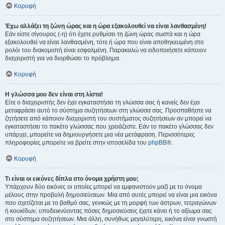
Κορυφή
Έχω αλλάξει τη ζώνη ώρας και η ώρα εξακολουθεί να είναι λανθασμένη!
Εάν είστε σίγουρος (-η) ότι έχετε ρυθμίσει τη ζώνη ώρας σωστά και η ώρα
εξακολουθεί να είναι λανθασμένη, τότε ή ώρα που είναι αποθηκευμένη στο
ρολόι του διακομιστή είναι εσφαλμένη. Παρακαλώ να ειδοποιήσετε κάποιον
διαχειριστή για να διορθώσει το πρόβλημα.
Κορυφή
Η γλώσσα μου δεν είναι στη λίστα!
Είτε ο διαχειριστής δεν έχει εγκαταστήσει τη γλώσσα σας ή κανείς δεν έχει
μεταφράσει αυτό το σύστημα συζητήσεων στη γλώσσα σας. Προσπαθήστε να
ζητήσετε από κάποιον διαχειριστή του συστήματος συζητήσεων αν μπορεί να
εγκαταστήσει το πακέτο γλώσσας που χρειάζεστε. Εάν το πακέτο γλώσσας δεν
υπάρχει, μπορείτε να δημιουργήσετε μια νέα μετάφραση. Περισσότερες
πληροφορίες μπορείτε να βρείτε στην ιστοσελίδα του
phpBB
®.
Κορυφή
Τι είναι οι εικόνες δίπλα στο όνομα χρήστη μου;
Υπάρχουν δύο εικόνες οι οποίες μπορεί να εμφανιστούν μαζί με το όνομα
μέλους στην προβολή δημοσιεύσεων. Μια από αυτές μπορεί να είναι μια εικόνα
που σχετίζεται με το βαθμό σας, γενικώς με τη μορφή των άστρων, τετραγώνων
ή κουκίδων, υποδεικνύοντας πόσες δημοσιεύσεις έχετε κάνει ή το αξίωμα σας
στο σύστημα συζητήσεων. Μια άλλη, συνήθως μεγαλύτερη, εικόνα είναι γνωστή