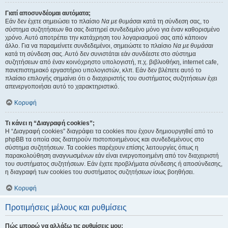
Γιατί αποσυνδέομαι αυτόματα;
Εάν δεν έχετε σημειώσει το πλαίσιο
Να με θυμάσαι
κατά τη σύνδεση σας, το
σύστημα συζητήσεων θα σας διατηρεί συνδεδεμένο μόνο για έναν καθορισμένο
χρόνο. Αυτό αποτρέπει την κατάχρηση του λογαριασμού σας από κάποιον
άλλο. Για να παραμείνετε συνδεδεμένοι, σημειώστε το πλαίσιο
Να με θυμάσαι
κατά τη σύνδεση σας. Αυτό δεν συνιστάται εάν συνδέεστε στο σύστημα
συζητήσεων από έναν κοινόχρηστο υπολογιστή, π.χ. βιβλιοθήκη, internet cafe,
πανεπιστημιακό εργαστήριο υπολογιστών, κλπ. Εάν δεν βλέπετε αυτό το
πλαίσιο επιλογής σημαίνει ότι ο διαχειριστής του συστήματος συζητήσεων έχει
απενεργοποιήσει αυτό το χαρακτηριστικό.
Κορυφή
Τι κάνει η “Διαγραφή cookies”;
Η “Διαγραφή cookies” διαγράφει τα cookies που έχουν δημιουργηθεί από το
phpBB τα οποία σας διατηρούν πιστοποιημένους και συνδεδεμένους στο
σύστημα συζητήσεων. Τα cookies παρέχουν επίσης λειτουργίες όπως η
παρακολούθηση αναγνωσμένων εάν είναι ενεργοποιημένη από τον διαχειριστή
του συστήματος συζητήσεων. Εάν έχετε προβλήματα σύνδεσης ή αποσύνδεσης,
η διαγραφή των cookies του συστήματος συζητήσεων ίσως βοηθήσει.
Κορυφή
Προτιμήσεις μέλους και ρυθμίσεις
Πώς μπορώ να αλλάξω τις ρυθμίσεις μου;