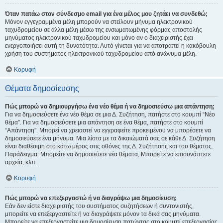
Όταν πατάω στον σύνδεσμο email για ένα μέλος μου ζητάει να συνδεθώ;
Μόνον εγγεγραμμένα μέλη μπορούν να στείλουν μήνυμα ηλεκτρονικού
ταχυδρομείου σε άλλα μέλη μέσω της ενσωματωμένης φόρμας αποστολής
μηνύματος ηλεκτρονικού ταχυδρομείου και μόνο αν ο διαχειριστής έχει
ενεργοποιήσει αυτή τη δυνατότητα. Αυτό γίνεται για να αποτραπεί η κακόβουλη
χρήση του συστήματος ηλεκτρονικού ταχυδρομείου από ανώνυμα μέλη.
Κορυφή
Θέματα δημοσίευσης
Πώς μπορώ να δημιουργήσω ένα νέο θέμα ή να δημοσιεύσω μια απάντηση;
Για να δημοσιεύσετε ένα νέο θέμα σε μια Δ. Συζήτηση, πατήστε στο κουμπί “Νέο
θέμα”. Για να δημοσιεύσετε μια απάντηση σε ένα θέμα, πατήστε στο κουμπί
“Απάντηση”. Μπορεί να χρειαστεί να εγγραφείτε προκειμένου να μπορέσετε να
δημοσιεύσετε ένα μήνυμα. Μια λίστα με τα δικαιώματά σας σε κάθε Δ. Συζήτηση
είναι διαθέσιμη στο κάτω μέρος στις οθόνες της Δ. Συζήτησης και του θέματος.
Παράδειγμα: Μπορείτε να δημοσιεύετε νέα θέματα, Μπορείτε να επισυνάπτετε
αρχεία, κλπ.
Κορυφή
Πώς μπορώ να επεξεργαστώ ή να διαγράψω μια δημοσίευση;
Εάν δεν είστε διαχειριστής του συστήματος συζητήσεων ή συντονιστής,
μπορείτε να επεξεργαστείτε ή να διαγράψετε μόνον τα δικά σας μηνύματα.
Μπορείτε να επεξεργαστείτε μια δημοσίευση πατώντας στο κουμπί επεξεργασίας