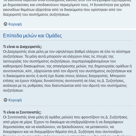
Τα εικονίδια θεμάτων είναι επιλεγμένες εικόνες από τον συγγραφέα σχετιζόμενες
με δημοσιεύσεις και υποδεικνύουν περιεχόμενό τους. Η δυνατότητα για χρήση
εικονιδίων θεμάτων εξαρτάται από τα δικαιώματα που ορίστηκαν από τον
διαχειριστή του συστήματος συζητήσεων.
Κορυφή
Επίπεδα μελών και Ομάδες
Τι είναι οι Διαχειριστές;
Οι Διαχειριστές είναι μέλη με τον υψηλότερο βαθμό ελέγχου σε όλο το σύστημα
συζητήσεων. Τα μέλη αυτά μπορούν να ελέγχουν όλες τις πτυχές της
λειτουργίας του συστήματος συζητήσεων, συμπεριλαμβανομένων του
καθορισμού δικαιωμάτων, της απαγόρευσης μελών, της δημιουργίας ομάδων ή
συντονιστών, κλπ., εξαρτώνται από τον ιδρυτή του συστήματος συζητήσεων και
τι δικαιώματα αυτός ή αυτή έχει δώσει στους άλλους διαχειριστές. Μπορούν
επίσης να έχουν πλήρεις δυνατότητες συντονιστή σε όλες τις Δ. Συζητήσεις,
ανάλογα με τις ρυθμίσεις που διατυπώνεται από τον ιδρυτή του συστήματος
συζητήσεων.
Κορυφή
Τι είναι οι Συντονιστές;
Οι Συντονιστές είναι μέλη (ή ομάδες μελών) που φροντίζουν τις Δ. Συζητήσεις
από μέρα σε μέρα. Έχουν το δικαίωμα να επεξεργάζονται ή να διαγράφουν
δημοσιεύσεις και να κλειδώνουν, να ξεκλειδώνουν, να μετακινούν, να
διαγράφουν και να διαχωρίζουν θέματα στη Δ. Συζήτηση που συντονίζουν.