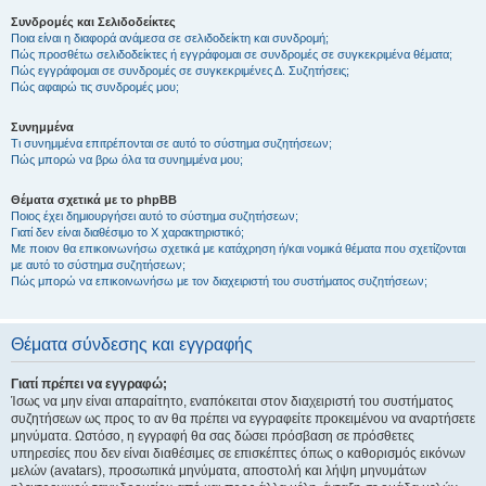
Συνδρομές και Σελιδοδείκτες
Ποια είναι η διαφορά ανάμεσα σε σελιδοδείκτη και συνδρομή;
Πώς προσθέτω σελιδοδείκτες ή εγγράφομαι σε συνδρομές σε συγκεκριμένα θέματα;
Πώς εγγράφομαι σε συνδρομές σε συγκεκριμένες Δ. Συζητήσεις;
Πώς αφαιρώ τις συνδρομές μου;
Συνημμένα
Τι συνημμένα επιτρέπονται σε αυτό το σύστημα συζητήσεων;
Πώς μπορώ να βρω όλα τα συνημμένα μου;
Θέματα σχετικά με το phpBB
Ποιος έχει δημιουργήσει αυτό το σύστημα συζητήσεων;
Γιατί δεν είναι διαθέσιμο το Χ χαρακτηριστικό;
Με ποιον θα επικοινωνήσω σχετικά με κατάχρηση ή/και νομικά θέματα που σχετίζονται
με αυτό το σύστημα συζητήσεων;
Πώς μπορώ να επικοινωνήσω με τον διαχειριστή του συστήματος συζητήσεων;
Θέματα σύνδεσης και εγγραφής
Γιατί πρέπει να εγγραφώ;
Ίσως να μην είναι απαραίτητο, εναπόκειται στον διαχειριστή του συστήματος
συζητήσεων ως προς το αν θα πρέπει να εγγραφείτε προκειμένου να αναρτήσετε
μηνύματα. Ωστόσο, η εγγραφή θα σας δώσει πρόσβαση σε πρόσθετες
υπηρεσίες που δεν είναι διαθέσιμες σε επισκέπτες όπως ο καθορισμός εικόνων
μελών (avatars), προσωπικά μηνύματα, αποστολή και λήψη μηνυμάτων