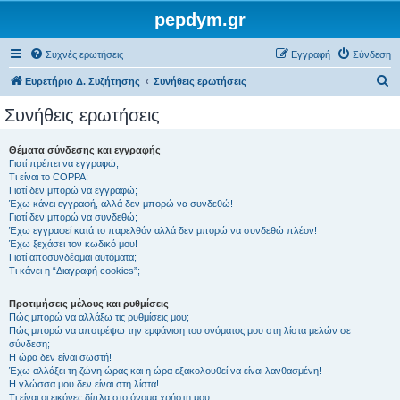
pepdym.gr
Συχνές ερωτήσεις
Εγγραφή
Σύνδεση
Α
Ευρετήριο Δ. Συζήτησης
Συνήθεις ερωτήσεις
ν
Συνήθεις ερωτήσεις
α
ζ
Θέματα σύνδεσης και εγγραφής
Γιατί πρέπει να εγγραφώ;
ή
Τι είναι το COPPA;
τ
Γιατί δεν μπορώ να εγγραφώ;
Έχω κάνει εγγραφή, αλλά δεν μπορώ να συνδεθώ!
η
Γιατί δεν μπορώ να συνδεθώ;
Έχω εγγραφεί κατά το παρελθόν αλλά δεν μπορώ να συνδεθώ πλέον!
σ
Έχω ξεχάσει τον κωδικό μου!
η
Γιατί αποσυνδέομαι αυτόματα;
Τι κάνει η “Διαγραφή cookies”;
Προτιμήσεις μέλους και ρυθμίσεις
Πώς μπορώ να αλλάξω τις ρυθμίσεις μου;
Πώς μπορώ να αποτρέψω την εμφάνιση του ονόματος μου στη λίστα μελών σε
σύνδεση;
Η ώρα δεν είναι σωστή!
Έχω αλλάξει τη ζώνη ώρας και η ώρα εξακολουθεί να είναι λανθασμένη!
Η γλώσσα μου δεν είναι στη λίστα!
Τι είναι οι εικόνες δίπλα στο όνομα χρήστη μου;