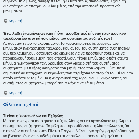
συγκεκριμένο μέλος, αναφέρετε τα μηνύματα στους συντονιστές. Έχουν τη
δυνατότητα να αποτρέψουν ένα μέλος από την αποστολή προσωπικών
μηνυμάτων.
Κορυφή
Έχω λάβει ένα μήνυμα spam ή ένα προσβλητικό μήνυμα ηλεκτρονικού
ταχυδρομείου από κάποιο μέλος του συστήματος συζητήσεων!
Λυπούμαστε που το ακούμε αυτό. Το χαρακτηριστικό λειτουργίας των
μηνυμάτων ηλεκτρονικού ταχυδρομείου αυτού του συστήματος συζητήσεων
συμπεριλαμβάνουν ασφαλιστικές δικλείδες για να προσπαθήσουμε και να
παρακολουθήσουμε μέλη που αποστέλλουν τέτοια μηνύματα, οπότε στείλτε
μήνυμα ηλεκτρονικού ταχυδρομείου στον διαχειριστή του συστήματος
συζητήσεων με πλήρες αντίγραφο του μηνύματος που λάβατε. Είναι πολύ
σημαντικό να υπάρχουν οι κεφαλίδες που περιέχουν τα στοιχεία του μέλους το
οποίο απέστειλε το μήνυμα ηλεκτρονικού ταχυδρομείου. Ο διαχειριστής του
συστήματος συζητήσεων μπορεί στη συνέχεια να λάβει μέτρα.
Κορυφή
Φίλοι και εχθροί
Τι είναι η λίστα Φίλων και Εχθρών;
Μπορείτε να χρησιμοποιήσετε αυτές τις λίστες για να οργανώσετε τα μέλη του
συστήματος συζητήσεων. Τα μέλη που προστίθενται στη λίστα φίλων σας θα
εμφανίζονται σε λίστα στον Πίνακα Ελέγχου Μέλους για γρήγορη πρόσβαση για
να βλέπετε εάν είναι συνδεδεμένοι και να στέλνετε προσωπικά μηνύματα.