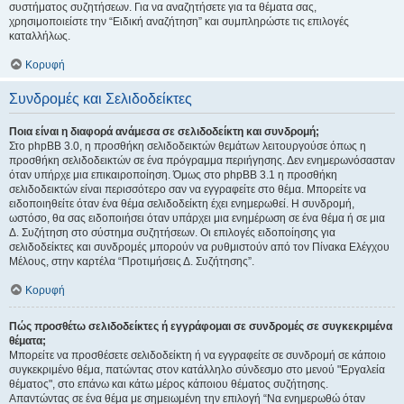
συστήματος συζητήσεων. Για να αναζητήσετε για τα θέματα σας,
χρησιμοποιείστε την “Ειδική αναζήτηση” και συμπληρώστε τις επιλογές
καταλλήλως.
Κορυφή
Συνδρομές και Σελιδοδείκτες
Ποια είναι η διαφορά ανάμεσα σε σελιδοδείκτη και συνδρομή;
Στο phpBB 3.0, η προσθήκη σελιδοδεικτών θεμάτων λειτουργούσε όπως η
προσθήκη σελιδοδεικτών σε ένα πρόγραμμα περιήγησης. Δεν ενημερωνόσασταν
όταν υπήρχε μια επικαιροποίηση. Όμως στο phpBB 3.1 η προσθήκη
σελιδοδεικτών είναι περισσότερο σαν να εγγραφείτε στο θέμα. Μπορείτε να
ειδοποιηθείτε όταν ένα θέμα σελιδοδείκτη έχει ενημερωθεί. Η συνδρομή,
ωστόσο, θα σας ειδοποιήσει όταν υπάρχει μια ενημέρωση σε ένα θέμα ή σε μια
Δ. Συζήτηση στο σύστημα συζητήσεων. Οι επιλογές ειδοποίησης για
σελιδοδείκτες και συνδρομές μπορούν να ρυθμιστούν από τον Πίνακα Ελέγχου
Μέλους, στην καρτέλα “Προτιμήσεις Δ. Συζήτησης”.
Κορυφή
Πώς προσθέτω σελιδοδείκτες ή εγγράφομαι σε συνδρομές σε συγκεκριμένα
θέματα;
Μπορείτε να προσθέσετε σελιδοδείκτη ή να εγγραφείτε σε συνδρομή σε κάποιο
συγκεκριμένο θέμα, πατώντας στον κατάλληλο σύνδεσμο στο μενού "Εργαλεία
θέματος", στο επάνω και κάτω μέρος κάποιου θέματος συζήτησης.
Απαντώντας σε ένα θέμα με σημειωμένη την επιλογή “Να ενημερωθώ όταν