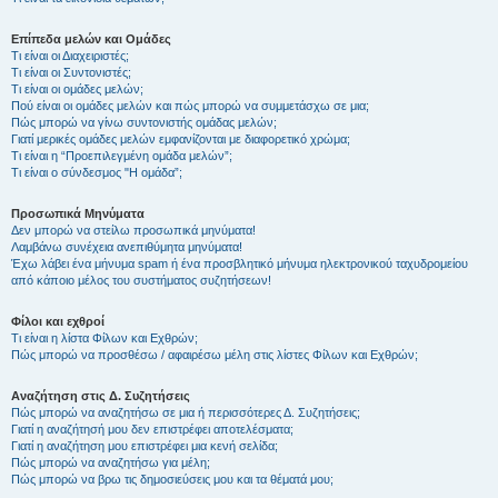
Επίπεδα μελών και Ομάδες
Τι είναι οι Διαχειριστές;
Τι είναι οι Συντονιστές;
Τι είναι οι ομάδες μελών;
Πού είναι οι ομάδες μελών και πώς μπορώ να συμμετάσχω σε μια;
Πώς μπορώ να γίνω συντονιστής ομάδας μελών;
Γιατί μερικές ομάδες μελών εμφανίζονται με διαφορετικό χρώμα;
Τι είναι η “Προεπιλεγμένη ομάδα μελών”;
Τι είναι ο σύνδεσμος "Η ομάδα”;
Προσωπικά Μηνύματα
Δεν μπορώ να στείλω προσωπικά μηνύματα!
Λαμβάνω συνέχεια ανεπιθύμητα μηνύματα!
Έχω λάβει ένα μήνυμα spam ή ένα προσβλητικό μήνυμα ηλεκτρονικού ταχυδρομείου
από κάποιο μέλος του συστήματος συζητήσεων!
Φίλοι και εχθροί
Τι είναι η λίστα Φίλων και Εχθρών;
Πώς μπορώ να προσθέσω / αφαιρέσω μέλη στις λίστες Φίλων και Εχθρών;
Αναζήτηση στις Δ. Συζητήσεις
Πώς μπορώ να αναζητήσω σε μια ή περισσότερες Δ. Συζητήσεις;
Γιατί η αναζήτησή μου δεν επιστρέφει αποτελέσματα;
Γιατί η αναζήτηση μου επιστρέφει μια κενή σελίδα;
Πώς μπορώ να αναζητήσω για μέλη;
Πώς μπορώ να βρω τις δημοσιεύσεις μου και τα θέματά μου;