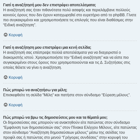
Γιατί η αναζήτησή μου δεν επιστρέφει αποτελέσματα;
Η αναζήτησή σας ήταν πιθανότατα πολύ ασαφής και περιελάμβανε πολλούς
κοινούς όρους που δεν έχουν καταχωρηθεί στο ευρετήριο από το phpBB. Γίνετε
πιο συγκεκριμένοι και χρησιμοποιήσετε τις επιλογές που είναι διαθέσιμες στην
“Ειδική αναζήτηση”.
Κορυφή
Γιατί η αναζήτηση μου επιστρέφει μια κενή σελίδα;
Η αναζήτησή σας επέστρεψε πολλά αποτελέσματα για να διαχειριστεί ο
διακομιστής ιστού. Χρησιμοποιήστε την “Ειδική αναζήτηση” και να είστε πιο
συγκεκριμένοι στους όρους που χρησιμοποιούνται και τις Δ. Συζητήσεις στις
οποίες θέλετε να γίνει η αναζήτηση.
Κορυφή
Πώς μπορώ να αναζητήσω για μέλη;
Επισκεφθείτε τη σελίδα "Μέλη" και πατήστε στον σύνδεσμο “Εύρεση μέλους”.
Κορυφή
Πώς μπορώ να βρω τις δημοσιεύσεις μου και τα θέματά μου;
Οι δημοσιεύσεις σας μπορούν να ανακτηθούν είτε πατώντας στον σύνδεσμο
“Εμφάνιση των δημοσιεύσεών σας” στον Πίνακα Ελέγχου Μέλους, είτε πατώντας
στον σύνδεσμο “Αναζήτηση δημοσιεύσεων μέλους” μέσω της σελίδας του
προφίλ σας ή πατώντας στο μενού “Γρήγορες συνδέσεις” στην κορυφή του