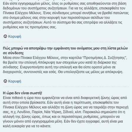
Εάν είστε εγγεγραμμένο μέλος, όλες οι ρυθμίσεις σας αποθηκεύονται στη βάση
δεδομένων του συστήματος συζητήσεων. Για να τις αλλάξετε, επισκεφθείτε τον
Πίνακα Ελέγχου Μέλους. Ένας σύνδεσμος μπορεί συνήθως να βρεθεί πατώντας
στο όνομα μέλους σας στην κορυφή των περισσότερων σελίδων του
συστήματος συζητήσεων. Αυτό το σύστημα θα σας επιτρέψει να αλλάξετε τις
ρυθμίσεις και τις προτιμήσεις σας.
Κορυφή
Πώς μπορώ να αποτρέψω την εμφάνιση του ονόματος μου στη λίστα μελών
σε σύνδεση;
Μέσα στον Πίνακα Ελέγχου Μέλους, στην καρτέλα “Προτιμήσεις Δ. Συζήτησης”,
θα βρείτε την επιλογή
Απόκρυψη των στοιχείων μου κατά τη διάρκεια της
σύνδεσης
. Ενεργοποιήστε αυτή την επιλογή και θα είστε ορατοί μόνο σε
διαχειριστές, συντονιστές και εσάς. Θα υπολογίζεστε ως μέλος με απόκρυψη.
Κορυφή
Η ώρα δεν είναι σωστή!
Είναι πιθανό η ώρα που εμφανίζεται να είναι από διαφορετική ζώνης ώρας από
αυτή στην οποία βρίσκεστε. Εάν αυτή είναι η περίπτωση, επισκεφθείτε τον
Πίνακα Ελέγχου Μέλους και αλλάξτε τη ζώνη ώρας για να ταιριάζει στην περιοχή
σας, π.χ. Λονδίνο, Παρίσι, Νέα Υόρκη, Σίδνεϋ, κλπ. Παρακαλώ σημειώστε ότι η
αλλαγή της ζώνης ώρας, όπως και οι περισσότερες ρυθμίσεις, μπορούν να
γίνουν μόνον από εγγεγραμμένα μέλη. Εάν δεν έχετε εγγραφεί, αυτή είναι μια
καλή ευκαιρία για να το κάνετε.