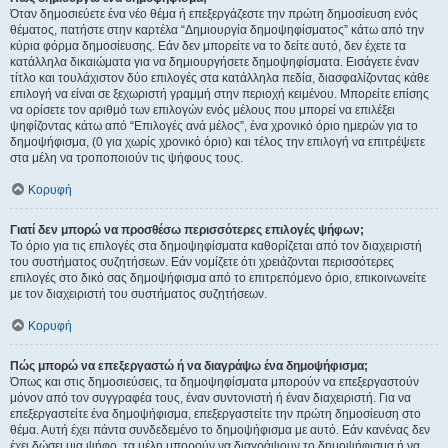
Όταν δημοσιεύετε ένα νέο θέμα ή επεξεργάζεστε την πρώτη δημοσίευση ενός
θέματος, πατήστε στην καρτέλα “Δημιουργία δημοψηφίσματος” κάτω από την
κύρια φόρμα δημοσίευσης. Εάν δεν μπορείτε να το δείτε αυτό, δεν έχετε τα
κατάλληλα δικαιώματα για να δημιουργήσετε δημοψηφίσματα. Εισάγετε έναν
τίτλο και τουλάχιστον δύο επιλογές στα κατάλληλα πεδία, διασφαλίζοντας κάθε
επιλογή να είναι σε ξεχωριστή γραμμή στην περιοχή κειμένου. Μπορείτε επίσης
να ορίσετε τον αριθμό των επιλογών ενός μέλους που μπορεί να επιλέξει
ψηφίζοντας κάτω από “Επιλογές ανά μέλος”, ένα χρονικό όριο ημερών για το
δημοψήφισμα, (0 για χωρίς χρονικό όριο) και τέλος την επιλογή να επιτρέψετε
στα μέλη να τροποποιούν τις ψήφους τους.
Κορυφή
Γιατί δεν μπορώ να προσθέσω περισσότερες επιλογές ψήφων;
Το όριο για τις επιλογές στα δημοψηφίσματα καθορίζεται από τον διαχειριστή
του συστήματος συζητήσεων. Εάν νομίζετε ότι χρειάζονται περισσότερες
επιλογές στο δικό σας δημοψήφισμα από το επιτρεπόμενο όριο, επικοινωνείτε
με τον διαχειριστή του συστήματος συζητήσεων.
Κορυφή
Πώς μπορώ να επεξεργαστώ ή να διαγράψω ένα δημοψήφισμα;
Όπως και στις δημοσιεύσεις, τα δημοψηφίσματα μπορούν να επεξεργαστούν
μόνον από τον συγγραφέα τους, έναν συντονιστή ή έναν διαχειριστή. Για να
επεξεργαστείτε ένα δημοψήφισμα, επεξεργαστείτε την πρώτη δημοσίευση στο
θέμα. Αυτή έχει πάντα συνδεδεμένο το δημοψήφισμα με αυτό. Εάν κανένας δεν
έχει δώσει μια ψήφο, τα μέλη μπορούν να διαγράψουν το δημοψήφισμα ή να