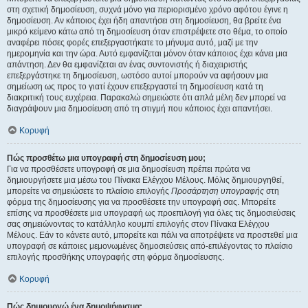
στη σχετική δημοσίευση, συχνά μόνο για περιορισμένο χρόνο αφότου έγινε η
δημοσίευση. Αν κάποιος έχει ήδη απαντήσει στη δημοσίευση, θα βρείτε ένα
μικρό κείμενο κάτω από τη δημοσίευση όταν επιστρέψετε στο θέμα, το οποίο
αναφέρει πόσες φορές επεξεργαστήκατε το μήνυμα αυτό, μαζί με την
ημερομηνία και την ώρα. Αυτό εμφανίζεται μόνον όταν κάποιος έχει κάνει μια
απάντηση. Δεν θα εμφανίζεται αν ένας συντονιστής ή διαχειριστής
επεξεργάστηκε τη δημοσίευση, ωστόσο αυτοί μπορούν να αφήσουν μια
σημείωση ως προς το γιατί έχουν επεξεργαστεί τη δημοσίευση κατά τη
διακριτική τους ευχέρεια. Παρακαλώ σημειώστε ότι απλά μέλη δεν μπορεί να
διαγράψουν μια δημοσίευση από τη στιγμή που κάποιος έχει απαντήσει.
Κορυφή
Πώς προσθέτω μια υπογραφή στη δημοσίευση μου;
Για να προσθέσετε υπογραφή σε μια δημοσίευση πρέπει πρώτα να
δημιουργήσετε μια μέσω του Πίνακα Ελέγχου Μέλους. Μόλις δημιουργηθεί,
μπορείτε να σημειώσετε το πλαίσιο επιλογής
Προσάρτηση υπογραφής
στη
φόρμα της δημοσίευσης για να προσθέσετε την υπογραφή σας. Μπορείτε
επίσης να προσθέσετε μια υπογραφή ως προεπιλογή για όλες τις δημοσιεύσεις
σας σημειώνοντας το κατάλληλο κουμπί επιλογής στον Πίνακα Ελέγχου
Μέλους. Εάν το κάνετε αυτό, μπορείτε και πάλι να αποτρέψετε να προστεθεί μια
υπογραφή σε κάποιες μεμονωμένες δημοσιεύσεις από-επιλέγοντας το πλαίσιο
επιλογής προσθήκης υπογραφής στη φόρμα δημοσίευσης.
Κορυφή
Πώς δημιουργώ ένα δημοψήφισμα;