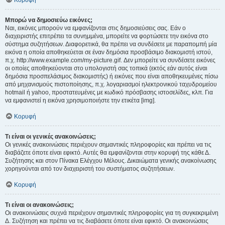
Κορυφή
Μπορώ να δημοσιεύω εικόνες;
Ναι, εικόνες μπορούν να εμφανίζονται στις δημοσιεύσεις σας. Εάν ο
διαχειριστής επιτρέπει τα συνημμένα, μπορείτε να φορτώσετε την εικόνα στο
σύστημα συζητήσεων. Διαφορετικά, θα πρέπει να συνδέσετε με παραπομπή μία
εικόνα η οποία αποθηκεύεται σε έναν δημόσια προσβάσιμο διακομιστή ιστού,
π.χ. http://www.example.com/my-picture.gif. Δεν μπορείτε να συνδέσετε εικόνες
οι οποίες αποθηκεύονται στο υπολογιστή σας τοπικά (εκτός εάν αυτός είναι
δημόσια προσπελάσιμος διακομιστής) ή εικόνες που είναι αποθηκευμένες πίσω
από μηχανισμούς πιστοποίησης, π.χ. λογαριασμοί ηλεκτρονικού ταχυδρομείου
hotmail ή yahoo, προστατευμένες με κωδικό πρόσβασης ιστοσελίδες, κλπ. Για
να εμφανιστεί η εικόνα χρησιμοποιήστε την ετικέτα [img].
Κορυφή
Τι είναι οι γενικές ανακοινώσεις;
Οι γενικές ανακοινώσεις περιέχουν σημαντικές πληροφορίες και πρέπει να τις
διαβάζετε όποτε είναι εφικτό. Αυτές θα εμφανίζονται στην κορυφή της κάθε Δ.
Συζήτησης και στον Πίνακα Ελέγχου Μέλους. Δικαιώματα γενικής ανακοίνωσης
χορηγούνται από τον διαχειριστή του συστήματος συζητήσεων.
Κορυφή
Τι είναι οι ανακοινώσεις;
Οι ανακοινώσεις συχνά περιέχουν σημαντικές πληροφορίες για τη συγκεκριμένη
Δ. Συζήτηση και πρέπει να τις διαβάσετε όποτε είναι εφικτό. Οι ανακοινώσεις