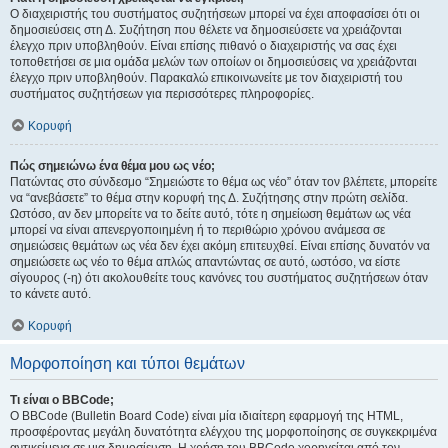
Ο διαχειριστής του συστήματος συζητήσεων μπορεί να έχει αποφασίσει ότι οι
δημοσιεύσεις στη Δ. Συζήτηση που θέλετε να δημοσιεύσετε να χρειάζονται
έλεγχο πριν υποβληθούν. Είναι επίσης πιθανό ο διαχειριστής να σας έχει
τοποθετήσει σε μια ομάδα μελών των οποίων οι δημοσιεύσεις να χρειάζονται
έλεγχο πριν υποβληθούν. Παρακαλώ επικοινωνείτε με τον διαχειριστή του
συστήματος συζητήσεων για περισσότερες πληροφορίες.
Κορυφή
Πώς σημειώνω ένα θέμα μου ως νέο;
Πατώντας στο σύνδεσμο “Σημειώστε το θέμα ως νέο” όταν τον βλέπετε, μπορείτε
να “ανεβάσετε” το θέμα στην κορυφή της Δ. Συζήτησης στην πρώτη σελίδα.
Ωστόσο, αν δεν μπορείτε να το δείτε αυτό, τότε η σημείωση θεμάτων ως νέα
μπορεί να είναι απενεργοποιημένη ή το περιθώριο χρόνου ανάμεσα σε
σημειώσεις θεμάτων ως νέα δεν έχει ακόμη επιτευχθεί. Είναι επίσης δυνατόν να
σημειώσετε ως νέο το θέμα απλώς απαντώντας σε αυτό, ωστόσο, να είστε
σίγουρος (-η) ότι ακολουθείτε τους κανόνες του συστήματος συζητήσεων όταν
το κάνετε αυτό.
Κορυφή
Μορφοποίηση και τύποι θεμάτων
Τι είναι ο BBCode;
Ο BBCode (Bulletin Board Code) είναι μία ιδιαίτερη εφαρμογή της HTML,
προσφέροντας μεγάλη δυνατότητα ελέγχου της μορφοποίησης σε συγκεκριμένα