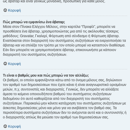
ως άβαταρ και είναι γενικώς μοναδική, προσωπική για κάθε μέλος.
Κορυφή
Πώς μπορώ να εμφανίσω ένα άβαταρ;
Μέσα στον Πίνακα Ελέγχου Μέλους, στην καρτέλα “Προφίλ”, μπορείτε να
προσθέσετε ένα άβαταρ, χρησιμοποιώντας μια από τις ακόλουθες τέσσερις
μεθόδους: Gravatar, Γκαλερί, Φόρτωση από σύνδεσμο ή Φόρτωση άβαταρ.
Εναπόκειται στον διαχειριστή του συστήματος συζητήσεων να ενεργοποιήσει τα
άβαταρ και να επιλέξει τον τρόπο με τον οποίο μπορεί να καταστούν διαθέσιμα.
Εάν δεν μπορείτε να χρησιμοποιήσετε άβαταρ, επικοινωνήστε με κάποιον
διαχειριστή του συστήματος συζητήσεων.
Κορυφή
Τι είναι ο βαθμός μου και πώς μπορώ να τον αλλάξω;
Οι βαθμοί, οι οποίοι εμφανίζονται κάτω από το όνομα μέλους σας, δηλώνουν
τον αριθμό των δημοσιεύσεων που έχετε κάνει ή είναι αναγνωριστικό ορισμένων
μελών, π.χ. συντονιστές και διαχειριστές. Γενικώς, δεν μπορείτε να αλλάξετε
άμεσα το κείμενο οποιουδήποτε βαθμού του συστήματος συζητήσεων
δεδομένου ότι αυτό καθορίζεται από τον διαχειριστή του συστήματος
συζητήσεων. Παρακαλώ μην κάνετε κατάχρηση του συστήματος συζητήσεων με
άσκοπες δημοσιεύσεις μόνο και μόνο για να ανεβάσετε τον βαθμό σας. Τα
περισσότερα συστήματα συζητήσεων δεν το ανέχονται αυτό και ο συντονιστής ή
ο διαχειριστής απλώς θα μειώσει τον αριθμό των δημοσιεύσεων σας.
Κορυφή