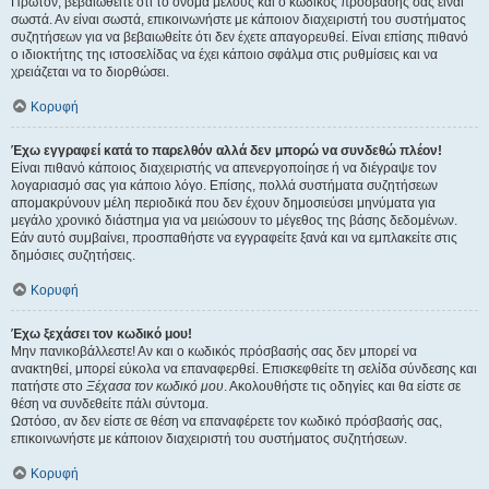
Πρώτον, βεβαιωθείτε ότι το όνομα μέλους και ο κωδικός πρόσβασής σας είναι
σωστά. Αν είναι σωστά, επικοινωνήστε με κάποιον διαχειριστή του συστήματος
συζητήσεων για να βεβαιωθείτε ότι δεν έχετε απαγορευθεί. Είναι επίσης πιθανό
ο ιδιοκτήτης της ιστοσελίδας να έχει κάποιο σφάλμα στις ρυθμίσεις και να
χρειάζεται να το διορθώσει.
Κορυφή
Έχω εγγραφεί κατά το παρελθόν αλλά δεν μπορώ να συνδεθώ πλέον!
Είναι πιθανό κάποιος διαχειριστής να απενεργοποίησε ή να διέγραψε τον
λογαριασμό σας για κάποιο λόγο. Επίσης, πολλά συστήματα συζητήσεων
απομακρύνουν μέλη περιοδικά που δεν έχουν δημοσιεύσει μηνύματα για
μεγάλο χρονικό διάστημα για να μειώσουν το μέγεθος της βάσης δεδομένων.
Εάν αυτό συμβαίνει, προσπαθήστε να εγγραφείτε ξανά και να εμπλακείτε στις
δημόσιες συζητήσεις.
Κορυφή
Έχω ξεχάσει τον κωδικό μου!
Μην πανικοβάλλεστε! Αν και ο κωδικός πρόσβασής σας δεν μπορεί να
ανακτηθεί, μπορεί εύκολα να επαναφερθεί. Επισκεφθείτε τη σελίδα σύνδεσης και
πατήστε στο
Ξέχασα τον κωδικό μου
. Ακολουθήστε τις οδηγίες και θα είστε σε
θέση να συνδεθείτε πάλι σύντομα.
Ωστόσο, αν δεν είστε σε θέση να επαναφέρετε τον κωδικό πρόσβασής σας,
επικοινωνήστε με κάποιον διαχειριστή του συστήματος συζητήσεων.
Κορυφή