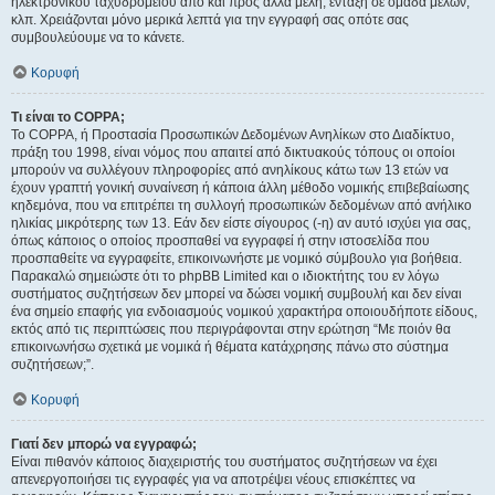
ηλεκτρονικού ταχυδρομείου από και προς άλλα μέλη, ένταξη σε ομάδα μελών,
κλπ. Χρειάζονται μόνο μερικά λεπτά για την εγγραφή σας οπότε σας
συμβουλεύουμε να το κάνετε.
Κορυφή
Τι είναι το COPPA;
Το COPPA, ή Προστασία Προσωπικών Δεδομένων Ανηλίκων στο Διαδίκτυο,
πράξη του 1998, είναι νόμος που απαιτεί από δικτυακούς τόπους οι οποίοι
μπορούν να συλλέγουν πληροφορίες από ανηλίκους κάτω των 13 ετών να
έχουν γραπτή γονική συναίνεση ή κάποια άλλη μέθοδο νομικής επιβεβαίωσης
κηδεμόνα, που να επιτρέπει τη συλλογή προσωπικών δεδομένων από ανήλικο
ηλικίας μικρότερης των 13. Εάν δεν είστε σίγουρος (-η) αν αυτό ισχύει για σας,
όπως κάποιος ο οποίος προσπαθεί να εγγραφεί ή στην ιστοσελίδα που
προσπαθείτε να εγγραφείτε, επικοινωνήστε με νομικό σύμβουλο για βοήθεια.
Παρακαλώ σημειώστε ότι το phpBB Limited και ο ιδιοκτήτης του εν λόγω
συστήματος συζητήσεων δεν μπορεί να δώσει νομική συμβουλή και δεν είναι
ένα σημείο επαφής για ενδοιασμούς νομικού χαρακτήρα οποιουδήποτε είδους,
εκτός από τις περιπτώσεις που περιγράφονται στην ερώτηση “Με ποιόν θα
επικοινωνήσω σχετικά με νομικά ή θέματα κατάχρησης πάνω στο σύστημα
συζητήσεων;”.
Κορυφή
Γιατί δεν μπορώ να εγγραφώ;
Είναι πιθανόν κάποιος διαχειριστής του συστήματος συζητήσεων να έχει
απενεργοποιήσει τις εγγραφές για να αποτρέψει νέους επισκέπτες να