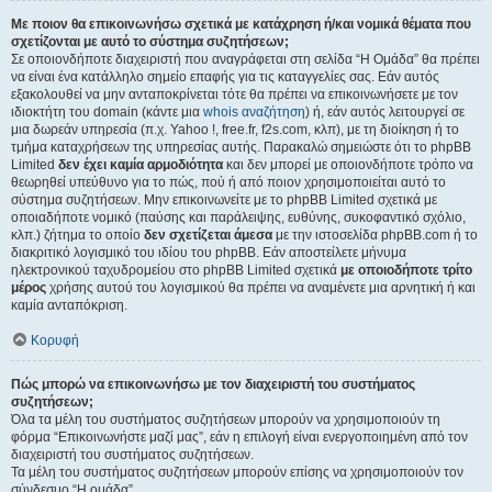
Με ποιον θα επικοινωνήσω σχετικά με κατάχρηση ή/και νομικά θέματα που
σχετίζονται με αυτό το σύστημα συζητήσεων;
Σε οποιονδήποτε διαχειριστή που αναγράφεται στη σελίδα “Η Ομάδα” θα πρέπει
να είναι ένα κατάλληλο σημείο επαφής για τις καταγγελίες σας. Εάν αυτός
εξακολουθεί να μην ανταποκρίνεται τότε θα πρέπει να επικοινωνήσετε με τον
ιδιοκτήτη του domain (κάντε μια
whois αναζήτηση
) ή, εάν αυτός λειτουργεί σε
μια δωρεάν υπηρεσία (π.χ. Yahoo !, free.fr, f2s.com, κλπ), με τη διοίκηση ή το
τμήμα καταχρήσεων της υπηρεσίας αυτής. Παρακαλώ σημειώστε ότι το phpBB
Limited
δεν έχει καμία αρμοδιότητα
και δεν μπορεί με οποιονδήποτε τρόπο να
θεωρηθεί υπεύθυνο για το πώς, πού ή από ποιον χρησιμοποιείται αυτό το
σύστημα συζητήσεων. Μην επικοινωνείτε με το phpBB Limited σχετικά με
οποιαδήποτε νομικό (παύσης και παράλειψης, ευθύνης, συκοφαντικό σχόλιο,
κλπ.) ζήτημα το οποίο
δεν σχετίζεται άμεσα
με την ιστοσελίδα phpBB.com ή το
διακριτικό λογισμικό του ιδίου του phpBB. Εάν αποστείλετε μήνυμα
ηλεκτρονικού ταχυδρομείου στο phpBB Limited σχετικά
με οποιοδήποτε τρίτο
μέρος
χρήσης αυτού του λογισμικού θα πρέπει να αναμένετε μια αρνητική ή και
καμία ανταπόκριση.
Κορυφή
Πώς μπορώ να επικοινωνήσω με τον διαχειριστή του συστήματος
συζητήσεων;
Όλα τα μέλη του συστήματος συζητήσεων μπορούν να χρησιμοποιούν τη
φόρμα “Επικοινωνήστε μαζί μας”, εάν η επιλογή είναι ενεργοποιημένη από τον
διαχειριστή του συστήματος συζητήσεων.
Τα μέλη του συστήματος συζητήσεων μπορούν επίσης να χρησιμοποιούν τον
σύνδεσμο “Η ομάδα”.