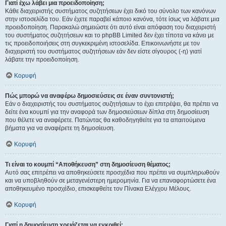
Γιατί έχω λάβει μια προειδοποίηση;
Κάθε διαχειριστής συστήματος συζητήσεων έχει δικό του σύνολο των κανόνων
στην ιστοσελίδα του. Εάν έχετε παραβεί κάποιο κανόνα, τότε ίσως να λάβατε μια
προειδοποίηση. Παρακαλώ σημειώστε ότι αυτό είναι απόφαση του διαχειριστή
του συστήματος συζητήσεων και το phpBB Limited δεν έχει τίποτα να κάνει με
τις προειδοποιήσεις στη συγκεκριμένη ιστοσελίδα. Επικοινωνήστε με τον
διαχειριστή του συστήματος συζητήσεων εάν δεν είστε σίγουρος (-η) γιατί
λάβατε την προειδοποίηση.
Κορυφή
Πώς μπορώ να αναφέρω δημοσιεύσεις σε έναν συντονιστή;
Εάν ο διαχειριστής του συστήματος συζητήσεων το έχει επιτρέψει, θα πρέπει να
δείτε ένα κουμπί για την αναφορά των δημοσιεύσεων δίπλα στη δημοσίευση
που θέλετε να αναφέρετε. Πατώντας θα καθοδηγηθείτε για τα απαιτούμενα
βήματα για να αναφέρετε τη δημοσίευση.
Κορυφή
Τι είναι το κουμπί “Αποθήκευση” στη δημοσίευση θέματος;
Αυτό σας επιτρέπει να αποθηκεύσετε προσχέδια που πρέπει να συμπληρωθούν
και να υποβληθούν σε μεταγενέστερη ημερομηνία. Για να επαναφορτώσετε ένα
αποθηκευμένο προσχέδιο, επισκεφθείτε τον Πίνακα Ελέγχου Μέλους.
Κορυφή
Γιατί η δημοσίευση χρειάζεται να εγκριθεί;