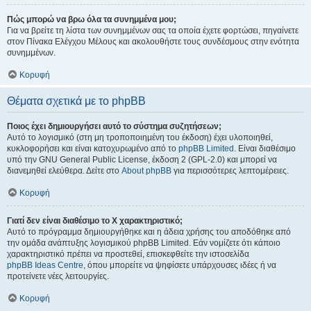
Πώς μπορώ να βρω όλα τα συνημμένα μου;
Για να βρείτε τη λίστα των συνημμένων σας τα οποία έχετε φορτώσει, πηγαίνετε
στον Πίνακα Ελέγχου Μέλους και ακολουθήστε τους συνδέσμους στην ενότητα
συνημμένων.
Κορυφή
Θέματα σχετικά με το phpBB
Ποιος έχει δημιουργήσει αυτό το σύστημα συζητήσεων;
Αυτό το λογισμικό (στη μη τροποποιημένη του έκδοση) έχει υλοποιηθεί,
κυκλοφορήσει και είναι κατοχυρωμένο από το
phpBB Limited
. Είναι διαθέσιμο
υπό την GNU General Public License, έκδοση 2 (GPL-2.0) και μπορεί να
διανεμηθεί ελεύθερα. Δείτε στο
About phpBB
για περισσότερες λεπτομέρειες.
Κορυφή
Γιατί δεν είναι διαθέσιμο το Χ χαρακτηριστικό;
Αυτό το πρόγραμμα δημιουργήθηκε και η άδεια χρήσης του αποδόθηκε από
την ομάδα ανάπτυξης λογισμικού phpBB Limited. Εάν νομίζετε ότι κάποιο
χαρακτηριστικό πρέπει να προστεθεί, επισκεφθείτε την ιστοσελίδα
phpBB Ideas Centre
, όπου μπορείτε να ψηφίσετε υπάρχουσες ιδέες ή να
προτείνετε νέες λειτουργίες.
Κορυφή