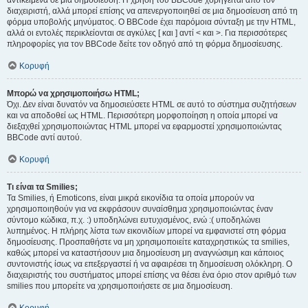
αντικείμενα σε μια δημοσίευση. Η χρήση του BBCode χορηγείται από τον
διαχειριστή, αλλά μπορεί επίσης να απενεργοποιηθεί σε μια δημοσίευση από τη
φόρμα υποβολής μηνύματος. Ο BBCode έχει παρόμοια σύνταξη με την HTML,
αλλά οι εντολές περικλείονται σε αγκύλες [ και ] αντί < και >. Για περισσότερες
πληροφορίες για τον BBCode δείτε τον οδηγό από τη φόρμα δημοσίευσης.
Κορυφή
Μπορώ να χρησιμοποιήσω HTML;
Όχι. Δεν είναι δυνατόν να δημοσιεύσετε HTML σε αυτό το σύστημα συζητήσεων
και να αποδοθεί ως HTML. Περισσότερη μορφοποίηση η οποία μπορεί να
διεξαχθεί χρησιμοποιώντας HTML μπορεί να εφαρμοστεί χρησιμοποιώντας
BBCode αντί αυτού.
Κορυφή
Τι είναι τα Smilies;
Τα Smilies, ή Emoticons, είναι μικρά εικονίδια τα οποία μπορούν να
χρησιμοποιηθούν για να εκφράσουν συναίσθημα χρησιμοποιώντας έναν
σύντομο κώδικα, π.χ. :) υποδηλώνει ευτυχισμένος, ενώ :( υποδηλώνει
λυπημένος. Η πλήρης λίστα των εικονιδίων μπορεί να εμφανιστεί στη φόρμα
δημοσίευσης. Προσπαθήστε να μη χρησιμοποιείτε καταχρηστικώς τα smilies,
καθώς μπορεί να καταστήσουν μια δημοσίευση μη αναγνώσιμη και κάποιος
συντονιστής ίσως να επεξεργαστεί ή να αφαιρέσει τη δημοσίευση ολόκληρη. Ο
διαχειριστής του συστήματος μπορεί επίσης να θέσει ένα όριο στον αριθμό των
smilies που μπορείτε να χρησιμοποιήσετε σε μια δημοσίευση.