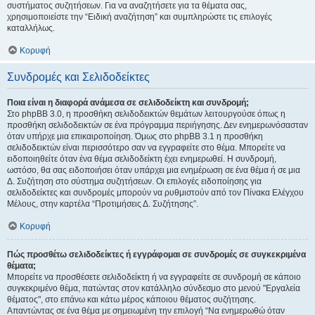
συστήματος συζητήσεων. Για να αναζητήσετε για τα θέματα σας,
χρησιμοποιείστε την “Ειδική αναζήτηση” και συμπληρώστε τις επιλογές
καταλλήλως.
Κορυφή
Συνδρομές και Σελιδοδείκτες
Ποια είναι η διαφορά ανάμεσα σε σελιδοδείκτη και συνδρομή;
Στο phpBB 3.0, η προσθήκη σελιδοδεικτών θεμάτων λειτουργούσε όπως η
προσθήκη σελιδοδεικτών σε ένα πρόγραμμα περιήγησης. Δεν ενημερωνόσασταν
όταν υπήρχε μια επικαιροποίηση. Όμως στο phpBB 3.1 η προσθήκη
σελιδοδεικτών είναι περισσότερο σαν να εγγραφείτε στο θέμα. Μπορείτε να
ειδοποιηθείτε όταν ένα θέμα σελιδοδείκτη έχει ενημερωθεί. Η συνδρομή,
ωστόσο, θα σας ειδοποιήσει όταν υπάρχει μια ενημέρωση σε ένα θέμα ή σε μια
Δ. Συζήτηση στο σύστημα συζητήσεων. Οι επιλογές ειδοποίησης για
σελιδοδείκτες και συνδρομές μπορούν να ρυθμιστούν από τον Πίνακα Ελέγχου
Μέλους, στην καρτέλα “Προτιμήσεις Δ. Συζήτησης”.
Κορυφή
Πώς προσθέτω σελιδοδείκτες ή εγγράφομαι σε συνδρομές σε συγκεκριμένα
θέματα;
Μπορείτε να προσθέσετε σελιδοδείκτη ή να εγγραφείτε σε συνδρομή σε κάποιο
συγκεκριμένο θέμα, πατώντας στον κατάλληλο σύνδεσμο στο μενού "Εργαλεία
θέματος", στο επάνω και κάτω μέρος κάποιου θέματος συζήτησης.
Απαντώντας σε ένα θέμα με σημειωμένη την επιλογή “Να ενημερωθώ όταν