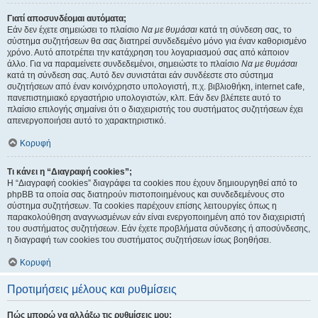
Γιατί αποσυνδέομαι αυτόματα;
Εάν δεν έχετε σημειώσει το πλαίσιο
Να με θυμάσαι
κατά τη σύνδεση σας, το
σύστημα συζητήσεων θα σας διατηρεί συνδεδεμένο μόνο για έναν καθορισμένο
χρόνο. Αυτό αποτρέπει την κατάχρηση του λογαριασμού σας από κάποιον
άλλο. Για να παραμείνετε συνδεδεμένοι, σημειώστε το πλαίσιο
Να με θυμάσαι
κατά τη σύνδεση σας. Αυτό δεν συνιστάται εάν συνδέεστε στο σύστημα
συζητήσεων από έναν κοινόχρηστο υπολογιστή, π.χ. βιβλιοθήκη, internet cafe,
πανεπιστημιακό εργαστήριο υπολογιστών, κλπ. Εάν δεν βλέπετε αυτό το
πλαίσιο επιλογής σημαίνει ότι ο διαχειριστής του συστήματος συζητήσεων έχει
απενεργοποιήσει αυτό το χαρακτηριστικό.
Κορυφή
Τι κάνει η “Διαγραφή cookies”;
Η “Διαγραφή cookies” διαγράφει τα cookies που έχουν δημιουργηθεί από το
phpBB τα οποία σας διατηρούν πιστοποιημένους και συνδεδεμένους στο
σύστημα συζητήσεων. Τα cookies παρέχουν επίσης λειτουργίες όπως η
παρακολούθηση αναγνωσμένων εάν είναι ενεργοποιημένη από τον διαχειριστή
του συστήματος συζητήσεων. Εάν έχετε προβλήματα σύνδεσης ή αποσύνδεσης,
η διαγραφή των cookies του συστήματος συζητήσεων ίσως βοηθήσει.
Κορυφή
Προτιμήσεις μέλους και ρυθμίσεις
Πώς μπορώ να αλλάξω τις ρυθμίσεις μου;