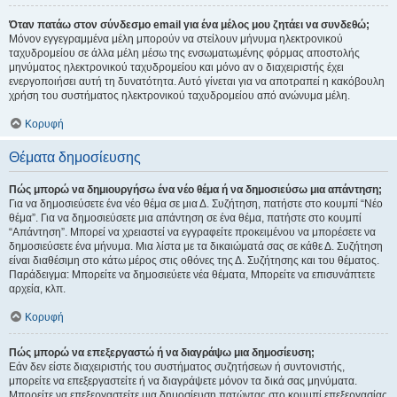
Όταν πατάω στον σύνδεσμο email για ένα μέλος μου ζητάει να συνδεθώ;
Μόνον εγγεγραμμένα μέλη μπορούν να στείλουν μήνυμα ηλεκτρονικού
ταχυδρομείου σε άλλα μέλη μέσω της ενσωματωμένης φόρμας αποστολής
μηνύματος ηλεκτρονικού ταχυδρομείου και μόνο αν ο διαχειριστής έχει
ενεργοποιήσει αυτή τη δυνατότητα. Αυτό γίνεται για να αποτραπεί η κακόβουλη
χρήση του συστήματος ηλεκτρονικού ταχυδρομείου από ανώνυμα μέλη.
Κορυφή
Θέματα δημοσίευσης
Πώς μπορώ να δημιουργήσω ένα νέο θέμα ή να δημοσιεύσω μια απάντηση;
Για να δημοσιεύσετε ένα νέο θέμα σε μια Δ. Συζήτηση, πατήστε στο κουμπί “Νέο
θέμα”. Για να δημοσιεύσετε μια απάντηση σε ένα θέμα, πατήστε στο κουμπί
“Απάντηση”. Μπορεί να χρειαστεί να εγγραφείτε προκειμένου να μπορέσετε να
δημοσιεύσετε ένα μήνυμα. Μια λίστα με τα δικαιώματά σας σε κάθε Δ. Συζήτηση
είναι διαθέσιμη στο κάτω μέρος στις οθόνες της Δ. Συζήτησης και του θέματος.
Παράδειγμα: Μπορείτε να δημοσιεύετε νέα θέματα, Μπορείτε να επισυνάπτετε
αρχεία, κλπ.
Κορυφή
Πώς μπορώ να επεξεργαστώ ή να διαγράψω μια δημοσίευση;
Εάν δεν είστε διαχειριστής του συστήματος συζητήσεων ή συντονιστής,
μπορείτε να επεξεργαστείτε ή να διαγράψετε μόνον τα δικά σας μηνύματα.
Μπορείτε να επεξεργαστείτε μια δημοσίευση πατώντας στο κουμπί επεξεργασίας