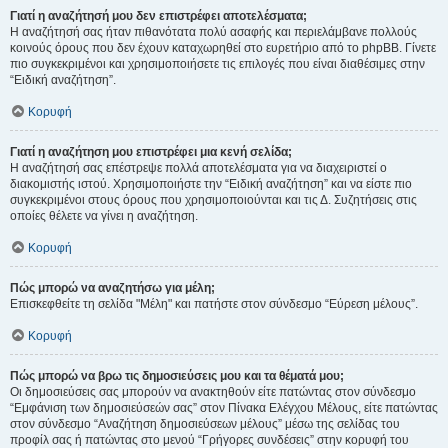
Γιατί η αναζήτησή μου δεν επιστρέφει αποτελέσματα;
Η αναζήτησή σας ήταν πιθανότατα πολύ ασαφής και περιελάμβανε πολλούς
κοινούς όρους που δεν έχουν καταχωρηθεί στο ευρετήριο από το phpBB. Γίνετε
πιο συγκεκριμένοι και χρησιμοποιήσετε τις επιλογές που είναι διαθέσιμες στην
“Ειδική αναζήτηση”.
Κορυφή
Γιατί η αναζήτηση μου επιστρέφει μια κενή σελίδα;
Η αναζήτησή σας επέστρεψε πολλά αποτελέσματα για να διαχειριστεί ο
διακομιστής ιστού. Χρησιμοποιήστε την “Ειδική αναζήτηση” και να είστε πιο
συγκεκριμένοι στους όρους που χρησιμοποιούνται και τις Δ. Συζητήσεις στις
οποίες θέλετε να γίνει η αναζήτηση.
Κορυφή
Πώς μπορώ να αναζητήσω για μέλη;
Επισκεφθείτε τη σελίδα "Μέλη" και πατήστε στον σύνδεσμο “Εύρεση μέλους”.
Κορυφή
Πώς μπορώ να βρω τις δημοσιεύσεις μου και τα θέματά μου;
Οι δημοσιεύσεις σας μπορούν να ανακτηθούν είτε πατώντας στον σύνδεσμο
“Εμφάνιση των δημοσιεύσεών σας” στον Πίνακα Ελέγχου Μέλους, είτε πατώντας
στον σύνδεσμο “Αναζήτηση δημοσιεύσεων μέλους” μέσω της σελίδας του
προφίλ σας ή πατώντας στο μενού “Γρήγορες συνδέσεις” στην κορυφή του