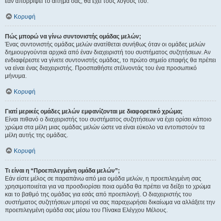
εάν απορρίψει το αίτημα σας, θα έχει τους λόγους του.
Κορυφή
Πώς μπορώ να γίνω συντονιστής ομάδας μελών;
Ένας συντονιστής ομάδας μελών ανατίθεται συνήθως όταν οι ομάδες μελών
δημιουργούνται αρχικά από έναν διαχειριστή του συστήματος συζητήσεων. Αν
ενδιαφέρεστε να γίνετε συντονιστής ομάδας, το πρώτο σημείο επαφής θα πρέπει
να είναι ένας διαχειριστής. Προσπαθήστε στέλνοντάς του ένα προσωπικό
μήνυμα.
Κορυφή
Γιατί μερικές ομάδες μελών εμφανίζονται με διαφορετικό χρώμα;
Είναι πιθανό ο διαχειριστής του συστήματος συζητήσεων να έχει ορίσει κάποιο
χρώμα στα μέλη μιας ομάδας μελών ώστε να είναι εύκολο να εντοπιστούν τα
μέλη αυτής της ομάδας.
Κορυφή
Τι είναι η “Προεπιλεγμένη ομάδα μελών”;
Εάν είστε μέλος σε παραπάνω από μια ομάδα μελών, η προεπιλεγμένη σας
χρησιμοποιείται για να προσδιορίσει ποια ομάδα θα πρέπει να δείξει το χρώμα
και το βαθμό της ομάδας για εσάς από προεπιλογή. Ο διαχειριστής του
συστήματος συζητήσεων μπορεί να σας παραχωρήσει δικαίωμα να αλλάξετε την
προεπιλεγμένη ομάδα σας μέσω του Πίνακα Ελέγχου Μέλους.