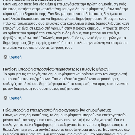
Όταν δημοσιεύετε ένα νέο θέμα ή επεξεργάζεστε την πρώτη δημοσίευση ενός
θέματος, πατήστε στην καρτέλα “Δημιουργία δημοψηφίσματος” κάτω από την
κύρια φόρμα δημοσίευσης. Εάν δεν μπορείτε να το δείτε αυτό, δεν έχετε τα
κατάλληλα δικαιώματα για να δημιουργήσετε δημοψηφίσματα. Εισάγετε έναν
τίτλο και τουλάχιστον δύο επιλογές στα κατάλληλα πεδία, διασφαλίζοντας κάθε
επιλογή να είναι σε ξεχωριστή γραμμή στην περιοχή κειμένου. Μπορείτε επίσης
να ορίσετε τον αριθμό των επιλογών ενός μέλους που μπορεί να επιλέξει
ψηφίζοντας κάτω από “Επιλογές ανά μέλος”, ένα χρονικό όριο ημερών για το
δημοψήφισμα, (0 για χωρίς χρονικό όριο) και τέλος την επιλογή να επιτρέψετε
στα μέλη να τροποποιούν τις ψήφους τους.
Κορυφή
Γιατί δεν μπορώ να προσθέσω περισσότερες επιλογές ψήφων;
Το όριο για τις επιλογές στα δημοψηφίσματα καθορίζεται από τον διαχειριστή
του συστήματος συζητήσεων. Εάν νομίζετε ότι χρειάζονται περισσότερες
επιλογές στο δικό σας δημοψήφισμα από το επιτρεπόμενο όριο, επικοινωνείτε
με τον διαχειριστή του συστήματος συζητήσεων.
Κορυφή
Πώς μπορώ να επεξεργαστώ ή να διαγράψω ένα δημοψήφισμα;
Όπως και στις δημοσιεύσεις, τα δημοψηφίσματα μπορούν να επεξεργαστούν
μόνον από τον συγγραφέα τους, έναν συντονιστή ή έναν διαχειριστή. Για να
επεξεργαστείτε ένα δημοψήφισμα, επεξεργαστείτε την πρώτη δημοσίευση στο
θέμα. Αυτή έχει πάντα συνδεδεμένο το δημοψήφισμα με αυτό. Εάν κανένας δεν
έχει δώσει μια ψήφο, τα μέλη μπορούν να διαγράψουν το δημοψήφισμα ή να