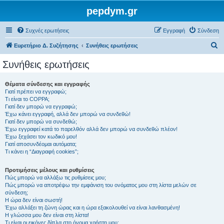
pepdym.gr
Συχνές ερωτήσεις
Εγγραφή
Σύνδεση
Α
Ευρετήριο Δ. Συζήτησης
Συνήθεις ερωτήσεις
ν
Συνήθεις ερωτήσεις
α
ζ
Θέματα σύνδεσης και εγγραφής
Γιατί πρέπει να εγγραφώ;
ή
Τι είναι το COPPA;
τ
Γιατί δεν μπορώ να εγγραφώ;
Έχω κάνει εγγραφή, αλλά δεν μπορώ να συνδεθώ!
η
Γιατί δεν μπορώ να συνδεθώ;
Έχω εγγραφεί κατά το παρελθόν αλλά δεν μπορώ να συνδεθώ πλέον!
σ
Έχω ξεχάσει τον κωδικό μου!
η
Γιατί αποσυνδέομαι αυτόματα;
Τι κάνει η “Διαγραφή cookies”;
Προτιμήσεις μέλους και ρυθμίσεις
Πώς μπορώ να αλλάξω τις ρυθμίσεις μου;
Πώς μπορώ να αποτρέψω την εμφάνιση του ονόματος μου στη λίστα μελών σε
σύνδεση;
Η ώρα δεν είναι σωστή!
Έχω αλλάξει τη ζώνη ώρας και η ώρα εξακολουθεί να είναι λανθασμένη!
Η γλώσσα μου δεν είναι στη λίστα!
Τι είναι οι εικόνες δίπλα στο όνομα χρήστη μου;