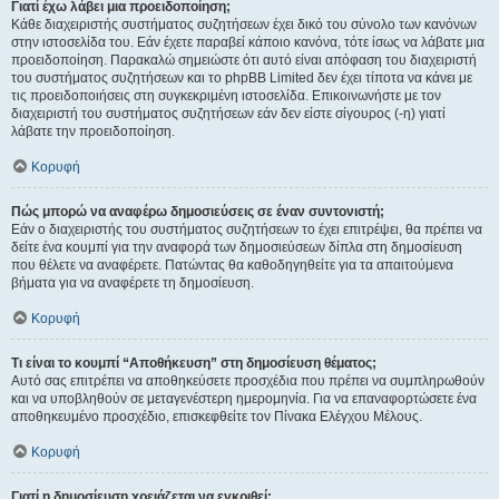
Γιατί έχω λάβει μια προειδοποίηση;
Κάθε διαχειριστής συστήματος συζητήσεων έχει δικό του σύνολο των κανόνων
στην ιστοσελίδα του. Εάν έχετε παραβεί κάποιο κανόνα, τότε ίσως να λάβατε μια
προειδοποίηση. Παρακαλώ σημειώστε ότι αυτό είναι απόφαση του διαχειριστή
του συστήματος συζητήσεων και το phpBB Limited δεν έχει τίποτα να κάνει με
τις προειδοποιήσεις στη συγκεκριμένη ιστοσελίδα. Επικοινωνήστε με τον
διαχειριστή του συστήματος συζητήσεων εάν δεν είστε σίγουρος (-η) γιατί
λάβατε την προειδοποίηση.
Κορυφή
Πώς μπορώ να αναφέρω δημοσιεύσεις σε έναν συντονιστή;
Εάν ο διαχειριστής του συστήματος συζητήσεων το έχει επιτρέψει, θα πρέπει να
δείτε ένα κουμπί για την αναφορά των δημοσιεύσεων δίπλα στη δημοσίευση
που θέλετε να αναφέρετε. Πατώντας θα καθοδηγηθείτε για τα απαιτούμενα
βήματα για να αναφέρετε τη δημοσίευση.
Κορυφή
Τι είναι το κουμπί “Αποθήκευση” στη δημοσίευση θέματος;
Αυτό σας επιτρέπει να αποθηκεύσετε προσχέδια που πρέπει να συμπληρωθούν
και να υποβληθούν σε μεταγενέστερη ημερομηνία. Για να επαναφορτώσετε ένα
αποθηκευμένο προσχέδιο, επισκεφθείτε τον Πίνακα Ελέγχου Μέλους.
Κορυφή
Γιατί η δημοσίευση χρειάζεται να εγκριθεί;