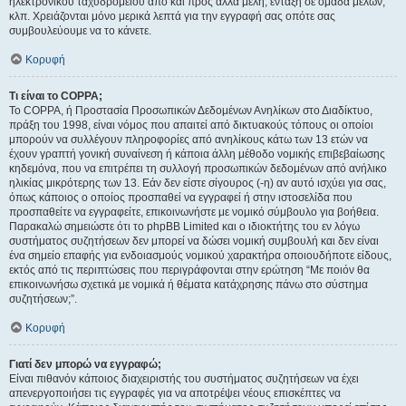
ηλεκτρονικού ταχυδρομείου από και προς άλλα μέλη, ένταξη σε ομάδα μελών,
κλπ. Χρειάζονται μόνο μερικά λεπτά για την εγγραφή σας οπότε σας
συμβουλεύουμε να το κάνετε.
Κορυφή
Τι είναι το COPPA;
Το COPPA, ή Προστασία Προσωπικών Δεδομένων Ανηλίκων στο Διαδίκτυο,
πράξη του 1998, είναι νόμος που απαιτεί από δικτυακούς τόπους οι οποίοι
μπορούν να συλλέγουν πληροφορίες από ανηλίκους κάτω των 13 ετών να
έχουν γραπτή γονική συναίνεση ή κάποια άλλη μέθοδο νομικής επιβεβαίωσης
κηδεμόνα, που να επιτρέπει τη συλλογή προσωπικών δεδομένων από ανήλικο
ηλικίας μικρότερης των 13. Εάν δεν είστε σίγουρος (-η) αν αυτό ισχύει για σας,
όπως κάποιος ο οποίος προσπαθεί να εγγραφεί ή στην ιστοσελίδα που
προσπαθείτε να εγγραφείτε, επικοινωνήστε με νομικό σύμβουλο για βοήθεια.
Παρακαλώ σημειώστε ότι το phpBB Limited και ο ιδιοκτήτης του εν λόγω
συστήματος συζητήσεων δεν μπορεί να δώσει νομική συμβουλή και δεν είναι
ένα σημείο επαφής για ενδοιασμούς νομικού χαρακτήρα οποιουδήποτε είδους,
εκτός από τις περιπτώσεις που περιγράφονται στην ερώτηση “Με ποιόν θα
επικοινωνήσω σχετικά με νομικά ή θέματα κατάχρησης πάνω στο σύστημα
συζητήσεων;”.
Κορυφή
Γιατί δεν μπορώ να εγγραφώ;
Είναι πιθανόν κάποιος διαχειριστής του συστήματος συζητήσεων να έχει
απενεργοποιήσει τις εγγραφές για να αποτρέψει νέους επισκέπτες να