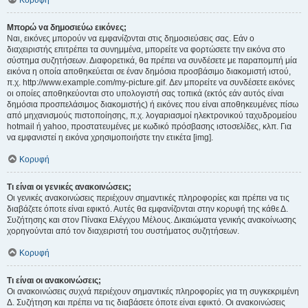
Κορυφή
Μπορώ να δημοσιεύω εικόνες;
Ναι, εικόνες μπορούν να εμφανίζονται στις δημοσιεύσεις σας. Εάν ο
διαχειριστής επιτρέπει τα συνημμένα, μπορείτε να φορτώσετε την εικόνα στο
σύστημα συζητήσεων. Διαφορετικά, θα πρέπει να συνδέσετε με παραπομπή μία
εικόνα η οποία αποθηκεύεται σε έναν δημόσια προσβάσιμο διακομιστή ιστού,
π.χ. http://www.example.com/my-picture.gif. Δεν μπορείτε να συνδέσετε εικόνες
οι οποίες αποθηκεύονται στο υπολογιστή σας τοπικά (εκτός εάν αυτός είναι
δημόσια προσπελάσιμος διακομιστής) ή εικόνες που είναι αποθηκευμένες πίσω
από μηχανισμούς πιστοποίησης, π.χ. λογαριασμοί ηλεκτρονικού ταχυδρομείου
hotmail ή yahoo, προστατευμένες με κωδικό πρόσβασης ιστοσελίδες, κλπ. Για
να εμφανιστεί η εικόνα χρησιμοποιήστε την ετικέτα [img].
Κορυφή
Τι είναι οι γενικές ανακοινώσεις;
Οι γενικές ανακοινώσεις περιέχουν σημαντικές πληροφορίες και πρέπει να τις
διαβάζετε όποτε είναι εφικτό. Αυτές θα εμφανίζονται στην κορυφή της κάθε Δ.
Συζήτησης και στον Πίνακα Ελέγχου Μέλους. Δικαιώματα γενικής ανακοίνωσης
χορηγούνται από τον διαχειριστή του συστήματος συζητήσεων.
Κορυφή
Τι είναι οι ανακοινώσεις;
Οι ανακοινώσεις συχνά περιέχουν σημαντικές πληροφορίες για τη συγκεκριμένη
Δ. Συζήτηση και πρέπει να τις διαβάσετε όποτε είναι εφικτό. Οι ανακοινώσεις