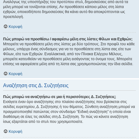
Αναλόγως της υποστήριξης του προτύπου στυλ, δημοσιεύσεις από αυτά τα
μέλη μπορεί να τονίζονται επίσης. Αν προσθέσετε κάποιο μέλος στη λίστα
εχθρών, οποιεσδήποτε δημοσιεύσεις θα κάνει αυτό θα αποκρύπτονται ως
προεπιλογή.
Κορυφή
Πώς μπορώ να προσθέσω / αφαιρέσω μέλη στις λίστες Φίλων και Εχθρών;
Μπορείτε να προσθέσετε μέλη στις λίστες με δύο τρόπους. Στο προφίλ του κάθε
μέλους, υπάρχει ένας σύνδεσμος για να το προσθέσετε στη λίστα σας είτε των
Φίλων, είτε των Εχθρών. Εναλλακτικά, από τον Πίνακα Ελέγχου Μέλους,
μπορείτε κατευθείαν να προσθέσετε μέλη εισάγοντας το όνομα τους. Μπορείτε
επίσης να αφαιρέσετε μέλη από τη λίστα σας χρησιμοποιώντας την ίδια σελίδα.
Κορυφή
Αναζήτηση στις Δ. Συζητήσεις
Πώς μπορώ να αναζητήσω σε μια ή περισσότερες Δ. Συζητήσεις;
Εισάγετε έναν όρο αναζήτησης στο πλαίσιο αναζήτησης που βρίσκεται στις
σελίδες ευρετηρίου, Δ. Συζήτησης ή του θέματος. Σύνθετη αναζήτηση μπορεί να
πραγματοποιηθεί πατώντας στον σύνδεσμο “Ειδική αναζήτηση” η οποία είναι
διαθέσιμη σε όλες τις σελίδες στη Δ. Συζήτηση. Το πώς να κάνετε αναζήτηση
ίσως εξαρτάται από το στυλ που χρησιμοποιείτε.
Κορυφή