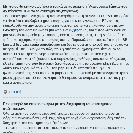
Με ποιον θα επικοινωνήσω σχετικά με κατάχρηση ή/και νομικά θέματα που
σχετίζονται με αυτό το σύστημα συζητήσεων;
Σε οποιονδήποτε διαχειριστή που αναγράφεται στη σελίδα “Η Ομάδα” θα πρέπει
να είναι ένα κατάλληλο σημείο επαφής για τις καταγγελίες σας. Εάν αυτός
εξακολουθεί να μην ανταποκρίνεται τότε θα πρέπει να επικοινωνήσετε με τον
ιδιοκτήτη του domain (κάντε μια
whois αναζήτηση
) ή, εάν αυτός λειτουργεί σε
μια δωρεάν υπηρεσία (π.χ. Yahoo !, free.fr, f2s.com, κλπ), με τη διοίκηση ή το
τμήμα καταχρήσεων της υπηρεσίας αυτής. Παρακαλώ σημειώστε ότι το phpBB
Limited
δεν έχει καμία αρμοδιότητα
και δεν μπορεί με οποιονδήποτε τρόπο να
θεωρηθεί υπεύθυνο για το πώς, πού ή από ποιον χρησιμοποιείται αυτό το
σύστημα συζητήσεων. Μην επικοινωνείτε με το phpBB Limited σχετικά με
οποιαδήποτε νομικό (παύσης και παράλειψης, ευθύνης, συκοφαντικό σχόλιο,
κλπ.) ζήτημα το οποίο
δεν σχετίζεται άμεσα
με την ιστοσελίδα phpBB.com ή το
διακριτικό λογισμικό του ιδίου του phpBB. Εάν αποστείλετε μήνυμα
ηλεκτρονικού ταχυδρομείου στο phpBB Limited σχετικά
με οποιοδήποτε τρίτο
μέρος
χρήσης αυτού του λογισμικού θα πρέπει να αναμένετε μια αρνητική ή και
καμία ανταπόκριση.
Κορυφή
Πώς μπορώ να επικοινωνήσω με τον διαχειριστή του συστήματος
συζητήσεων;
Όλα τα μέλη του συστήματος συζητήσεων μπορούν να χρησιμοποιούν τη
φόρμα “Επικοινωνήστε μαζί μας”, εάν η επιλογή είναι ενεργοποιημένη από τον
διαχειριστή του συστήματος συζητήσεων.
Τα μέλη του συστήματος συζητήσεων μπορούν επίσης να χρησιμοποιούν τον
σύνδεσμο “Η ομάδα”.