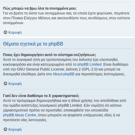
Πώς μπορώ να βρω όλα τα συνημμένα μου;
Για να βρείτε τη λίστα των συνημμένων σας τα οποία έχετε φορτώσει, πηγαίνετε
στον Πίνακα Ελέγχου Μέλους και ακολουθήστε τους συνδέσμους στην ενότητα
συνημμένων.
Κορυφή
Θέματα σχετικά με το phpBB
Ποιος έχει δημιουργήσει αυτό το σύστημα συζητήσεων;
Αυτό το λογισμικό (στη μη τροποποιημένη του έκδοση) έχει υλοποιηθεί,
κυκλοφορήσει και είναι κατοχυρωμένο από το
phpBB Limited
. Είναι διαθέσιμο
υπό την GNU General Public License, έκδοση 2 (GPL-2.0) και μπορεί να
διανεμηθεί ελεύθερα. Δείτε στο
About phpBB
για περισσότερες λεπτομέρειες.
Κορυφή
Γιατί δεν είναι διαθέσιμο το Χ χαρακτηριστικό;
Αυτό το πρόγραμμα δημιουργήθηκε και η άδεια χρήσης του αποδόθηκε από
την ομάδα ανάπτυξης λογισμικού phpBB Limited. Εάν νομίζετε ότι κάποιο
χαρακτηριστικό πρέπει να προστεθεί, επισκεφθείτε την ιστοσελίδα
phpBB Ideas Centre
, όπου μπορείτε να ψηφίσετε υπάρχουσες ιδέες ή να
προτείνετε νέες λειτουργίες.
Κορυφή