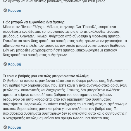
ως άβαταρ και είναι γενικώς μοναδική, προσωπική για κάθε μέλος.
Κορυφή
Πώς μπορώ να εμφανίσω ένα άβαταρ;
Μέσα στον Πίνακα Ελέγχου Μέλους, στην καρτέλα “Προφίλ”, μπορείτε να
προσθέσετε ένα άβαταρ, χρησιμοποιώντας μια από τις ακόλουθες τέσσερις
μεθόδους: Gravatar, Γκαλερί, Φόρτωση από σύνδεσμο ή Φόρτωση άβαταρ.
Εναπόκειται στον διαχειριστή του συστήματος συζητήσεων να ενεργοποιήσει τα
άβαταρ και να επιλέξει τον τρόπο με τον οποίο μπορεί να καταστούν διαθέσιμα.
Εάν δεν μπορείτε να χρησιμοποιήσετε άβαταρ, επικοινωνήστε με κάποιον
διαχειριστή του συστήματος συζητήσεων.
Κορυφή
Τι είναι ο βαθμός μου και πώς μπορώ να τον αλλάξω;
Οι βαθμοί, οι οποίοι εμφανίζονται κάτω από το όνομα μέλους σας, δηλώνουν
τον αριθμό των δημοσιεύσεων που έχετε κάνει ή είναι αναγνωριστικό ορισμένων
μελών, π.χ. συντονιστές και διαχειριστές. Γενικώς, δεν μπορείτε να αλλάξετε
άμεσα το κείμενο οποιουδήποτε βαθμού του συστήματος συζητήσεων
δεδομένου ότι αυτό καθορίζεται από τον διαχειριστή του συστήματος
συζητήσεων. Παρακαλώ μην κάνετε κατάχρηση του συστήματος συζητήσεων με
άσκοπες δημοσιεύσεις μόνο και μόνο για να ανεβάσετε τον βαθμό σας. Τα
περισσότερα συστήματα συζητήσεων δεν το ανέχονται αυτό και ο συντονιστής ή
ο διαχειριστής απλώς θα μειώσει τον αριθμό των δημοσιεύσεων σας.
Κορυφή