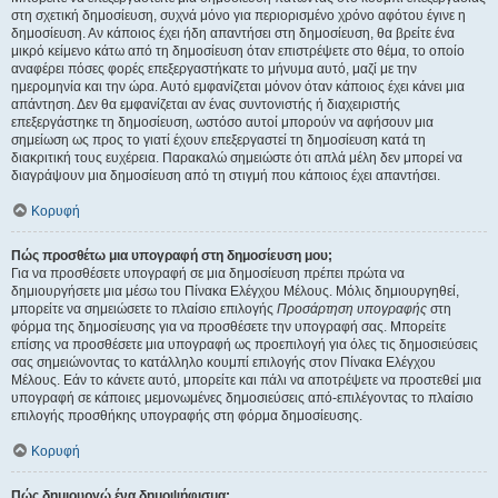
στη σχετική δημοσίευση, συχνά μόνο για περιορισμένο χρόνο αφότου έγινε η
δημοσίευση. Αν κάποιος έχει ήδη απαντήσει στη δημοσίευση, θα βρείτε ένα
μικρό κείμενο κάτω από τη δημοσίευση όταν επιστρέψετε στο θέμα, το οποίο
αναφέρει πόσες φορές επεξεργαστήκατε το μήνυμα αυτό, μαζί με την
ημερομηνία και την ώρα. Αυτό εμφανίζεται μόνον όταν κάποιος έχει κάνει μια
απάντηση. Δεν θα εμφανίζεται αν ένας συντονιστής ή διαχειριστής
επεξεργάστηκε τη δημοσίευση, ωστόσο αυτοί μπορούν να αφήσουν μια
σημείωση ως προς το γιατί έχουν επεξεργαστεί τη δημοσίευση κατά τη
διακριτική τους ευχέρεια. Παρακαλώ σημειώστε ότι απλά μέλη δεν μπορεί να
διαγράψουν μια δημοσίευση από τη στιγμή που κάποιος έχει απαντήσει.
Κορυφή
Πώς προσθέτω μια υπογραφή στη δημοσίευση μου;
Για να προσθέσετε υπογραφή σε μια δημοσίευση πρέπει πρώτα να
δημιουργήσετε μια μέσω του Πίνακα Ελέγχου Μέλους. Μόλις δημιουργηθεί,
μπορείτε να σημειώσετε το πλαίσιο επιλογής
Προσάρτηση υπογραφής
στη
φόρμα της δημοσίευσης για να προσθέσετε την υπογραφή σας. Μπορείτε
επίσης να προσθέσετε μια υπογραφή ως προεπιλογή για όλες τις δημοσιεύσεις
σας σημειώνοντας το κατάλληλο κουμπί επιλογής στον Πίνακα Ελέγχου
Μέλους. Εάν το κάνετε αυτό, μπορείτε και πάλι να αποτρέψετε να προστεθεί μια
υπογραφή σε κάποιες μεμονωμένες δημοσιεύσεις από-επιλέγοντας το πλαίσιο
επιλογής προσθήκης υπογραφής στη φόρμα δημοσίευσης.
Κορυφή
Πώς δημιουργώ ένα δημοψήφισμα;