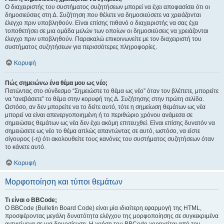
Ο διαχειριστής του συστήματος συζητήσεων μπορεί να έχει αποφασίσει ότι οι
δημοσιεύσεις στη Δ. Συζήτηση που θέλετε να δημοσιεύσετε να χρειάζονται
έλεγχο πριν υποβληθούν. Είναι επίσης πιθανό ο διαχειριστής να σας έχει
τοποθετήσει σε μια ομάδα μελών των οποίων οι δημοσιεύσεις να χρειάζονται
έλεγχο πριν υποβληθούν. Παρακαλώ επικοινωνείτε με τον διαχειριστή του
συστήματος συζητήσεων για περισσότερες πληροφορίες.
Κορυφή
Πώς σημειώνω ένα θέμα μου ως νέο;
Πατώντας στο σύνδεσμο “Σημειώστε το θέμα ως νέο” όταν τον βλέπετε, μπορείτε
να “ανεβάσετε” το θέμα στην κορυφή της Δ. Συζήτησης στην πρώτη σελίδα.
Ωστόσο, αν δεν μπορείτε να το δείτε αυτό, τότε η σημείωση θεμάτων ως νέα
μπορεί να είναι απενεργοποιημένη ή το περιθώριο χρόνου ανάμεσα σε
σημειώσεις θεμάτων ως νέα δεν έχει ακόμη επιτευχθεί. Είναι επίσης δυνατόν να
σημειώσετε ως νέο το θέμα απλώς απαντώντας σε αυτό, ωστόσο, να είστε
σίγουρος (-η) ότι ακολουθείτε τους κανόνες του συστήματος συζητήσεων όταν
το κάνετε αυτό.
Κορυφή
Μορφοποίηση και τύποι θεμάτων
Τι είναι ο BBCode;
Ο BBCode (Bulletin Board Code) είναι μία ιδιαίτερη εφαρμογή της HTML,
προσφέροντας μεγάλη δυνατότητα ελέγχου της μορφοποίησης σε συγκεκριμένα