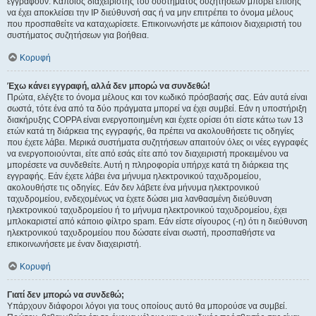
εγγραφούν. Κάποιος διαχειριστής του συστήματος συζητήσεων μπορεί επίσης
να έχει αποκλείσει την IP διεύθυνσή σας ή να μην επιτρέπει το όνομα μέλους
που προσπαθείτε να καταχωρίσετε. Επικοινωνήστε με κάποιον διαχειριστή του
συστήματος συζητήσεων για βοήθεια.
Κορυφή
Έχω κάνει εγγραφή, αλλά δεν μπορώ να συνδεθώ!
Πρώτα, ελέγξτε το όνομα μέλους και τον κωδικό πρόσβασής σας. Εάν αυτά είναι
σωστά, τότε ένα από τα δύο πράγματα μπορεί να έχει συμβεί. Εάν η υποστήριξη
διακήρυξης COPPA είναι ενεργοποιημένη και έχετε ορίσει ότι είστε κάτω των 13
ετών κατά τη διάρκεια της εγγραφής, θα πρέπει να ακολουθήσετε τις οδηγίες
που έχετε λάβει. Μερικά συστήματα συζητήσεων απαιτούν όλες οι νέες εγγραφές
να ενεργοποιούνται, είτε από εσάς είτε από τον διαχειριστή προκειμένου να
μπορέσετε να συνδεθείτε. Αυτή η πληροφορία υπήρχε κατά τη διάρκεια της
εγγραφής. Εάν έχετε λάβει ένα μήνυμα ηλεκτρονικού ταχυδρομείου,
ακολουθήστε τις οδηγίες. Εάν δεν λάβετε ένα μήνυμα ηλεκτρονικού
ταχυδρομείου, ενδεχομένως να έχετε δώσει μια λανθασμένη διεύθυνση
ηλεκτρονικού ταχυδρομείου ή το μήνυμα ηλεκτρονικού ταχυδρομείου, έχει
μπλοκαριστεί από κάποιο φίλτρο spam. Εάν είστε σίγουρος (-η) ότι η διεύθυνση
ηλεκτρονικού ταχυδρομείου που δώσατε είναι σωστή, προσπαθήστε να
επικοινωνήσετε με έναν διαχειριστή.
Κορυφή
Γιατί δεν μπορώ να συνδεθώ;
Υπάρχουν διάφοροι λόγοι για τους οποίους αυτό θα μπορούσε να συμβεί.