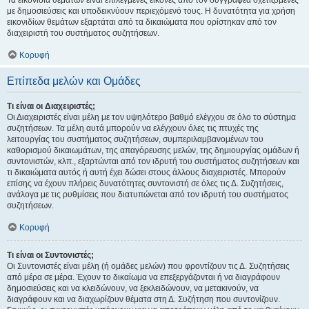
Τα εικονίδια θεμάτων είναι επιλεγμένες εικόνες από τον συγγραφέα σχετιζόμενες
με δημοσιεύσεις και υποδεικνύουν περιεχόμενό τους. Η δυνατότητα για χρήση
εικονιδίων θεμάτων εξαρτάται από τα δικαιώματα που ορίστηκαν από τον
διαχειριστή του συστήματος συζητήσεων.
Κορυφή
Επίπεδα μελών και Ομάδες
Τι είναι οι Διαχειριστές;
Οι Διαχειριστές είναι μέλη με τον υψηλότερο βαθμό ελέγχου σε όλο το σύστημα
συζητήσεων. Τα μέλη αυτά μπορούν να ελέγχουν όλες τις πτυχές της
λειτουργίας του συστήματος συζητήσεων, συμπεριλαμβανομένων του
καθορισμού δικαιωμάτων, της απαγόρευσης μελών, της δημιουργίας ομάδων ή
συντονιστών, κλπ., εξαρτώνται από τον ιδρυτή του συστήματος συζητήσεων και
τι δικαιώματα αυτός ή αυτή έχει δώσει στους άλλους διαχειριστές. Μπορούν
επίσης να έχουν πλήρεις δυνατότητες συντονιστή σε όλες τις Δ. Συζητήσεις,
ανάλογα με τις ρυθμίσεις που διατυπώνεται από τον ιδρυτή του συστήματος
συζητήσεων.
Κορυφή
Τι είναι οι Συντονιστές;
Οι Συντονιστές είναι μέλη (ή ομάδες μελών) που φροντίζουν τις Δ. Συζητήσεις
από μέρα σε μέρα. Έχουν το δικαίωμα να επεξεργάζονται ή να διαγράφουν
δημοσιεύσεις και να κλειδώνουν, να ξεκλειδώνουν, να μετακινούν, να
διαγράφουν και να διαχωρίζουν θέματα στη Δ. Συζήτηση που συντονίζουν.