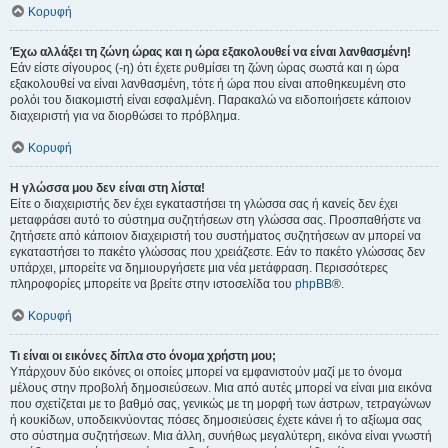
Κορυφή
Έχω αλλάξει τη ζώνη ώρας και η ώρα εξακολουθεί να είναι λανθασμένη!
Εάν είστε σίγουρος (-η) ότι έχετε ρυθμίσει τη ζώνη ώρας σωστά και η ώρα
εξακολουθεί να είναι λανθασμένη, τότε ή ώρα που είναι αποθηκευμένη στο
ρολόι του διακομιστή είναι εσφαλμένη. Παρακαλώ να ειδοποιήσετε κάποιον
διαχειριστή για να διορθώσει το πρόβλημα.
Κορυφή
Η γλώσσα μου δεν είναι στη λίστα!
Είτε ο διαχειριστής δεν έχει εγκαταστήσει τη γλώσσα σας ή κανείς δεν έχει
μεταφράσει αυτό το σύστημα συζητήσεων στη γλώσσα σας. Προσπαθήστε να
ζητήσετε από κάποιον διαχειριστή του συστήματος συζητήσεων αν μπορεί να
εγκαταστήσει το πακέτο γλώσσας που χρειάζεστε. Εάν το πακέτο γλώσσας δεν
υπάρχει, μπορείτε να δημιουργήσετε μια νέα μετάφραση. Περισσότερες
πληροφορίες μπορείτε να βρείτε στην ιστοσελίδα του
phpBB
®.
Κορυφή
Τι είναι οι εικόνες δίπλα στο όνομα χρήστη μου;
Υπάρχουν δύο εικόνες οι οποίες μπορεί να εμφανιστούν μαζί με το όνομα
μέλους στην προβολή δημοσιεύσεων. Μια από αυτές μπορεί να είναι μια εικόνα
που σχετίζεται με το βαθμό σας, γενικώς με τη μορφή των άστρων, τετραγώνων
ή κουκίδων, υποδεικνύοντας πόσες δημοσιεύσεις έχετε κάνει ή το αξίωμα σας
στο σύστημα συζητήσεων. Μια άλλη, συνήθως μεγαλύτερη, εικόνα είναι γνωστή