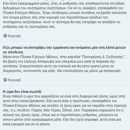
Εάν είστε εγγεγραμμένο μέλος, όλες οι ρυθμίσεις σας αποθηκεύονται στη βάση
δεδομένων του συστήματος συζητήσεων. Για να τις αλλάξετε, επισκεφθείτε τον
Πίνακα Ελέγχου Μέλους. Ένας σύνδεσμος μπορεί συνήθως να βρεθεί πατώντας
στο όνομα μέλους σας στην κορυφή των περισσότερων σελίδων του
συστήματος συζητήσεων. Αυτό το σύστημα θα σας επιτρέψει να αλλάξετε τις
ρυθμίσεις και τις προτιμήσεις σας.
Κορυφή
Πώς μπορώ να αποτρέψω την εμφάνιση του ονόματος μου στη λίστα μελών
σε σύνδεση;
Μέσα στον Πίνακα Ελέγχου Μέλους, στην καρτέλα “Προτιμήσεις Δ. Συζήτησης”,
θα βρείτε την επιλογή
Απόκρυψη των στοιχείων μου κατά τη διάρκεια της
σύνδεσης
. Ενεργοποιήστε αυτή την επιλογή και θα είστε ορατοί μόνο σε
διαχειριστές, συντονιστές και εσάς. Θα υπολογίζεστε ως μέλος με απόκρυψη.
Κορυφή
Η ώρα δεν είναι σωστή!
Είναι πιθανό η ώρα που εμφανίζεται να είναι από διαφορετική ζώνης ώρας από
αυτή στην οποία βρίσκεστε. Εάν αυτή είναι η περίπτωση, επισκεφθείτε τον
Πίνακα Ελέγχου Μέλους και αλλάξτε τη ζώνη ώρας για να ταιριάζει στην περιοχή
σας, π.χ. Λονδίνο, Παρίσι, Νέα Υόρκη, Σίδνεϋ, κλπ. Παρακαλώ σημειώστε ότι η
αλλαγή της ζώνης ώρας, όπως και οι περισσότερες ρυθμίσεις, μπορούν να
γίνουν μόνον από εγγεγραμμένα μέλη. Εάν δεν έχετε εγγραφεί, αυτή είναι μια
καλή ευκαιρία για να το κάνετε.