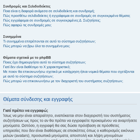
Συνδρομές και Σελιδοδείκτες
Ποια είναι η διαφορά ανάμεσα σε σελιδοδείκτη και συνδρομή;
Πώς προσθέτω σελιδοδείκτες ή εγγράφομαι σε συνδρομές σε συγκεκριμένα θέματα;
Πώς εγγράφομαι σε συνδρομές σε συγκεκριμένες Δ. Συζητήσεις;
Πώς αφαιρώ τις συνδρομές μου;
Συνημμένα
Τι συνημμένα επιτρέπονται σε αυτό το σύστημα συζητήσεων;
Πώς μπορώ να βρω όλα τα συνημμένα μου;
Θέματα σχετικά με το phpBB
Ποιος έχει δημιουργήσει αυτό το σύστημα συζητήσεων;
Γιατί δεν είναι διαθέσιμο το Χ χαρακτηριστικό;
Με ποιον θα επικοινωνήσω σχετικά με κατάχρηση ή/και νομικά θέματα που σχετίζονται
με αυτό το σύστημα συζητήσεων;
Πώς μπορώ να επικοινωνήσω με τον διαχειριστή του συστήματος συζητήσεων;
Θέματα σύνδεσης και εγγραφής
Γιατί πρέπει να εγγραφώ;
Ίσως να μην είναι απαραίτητο, εναπόκειται στον διαχειριστή του συστήματος
συζητήσεων ως προς το αν θα πρέπει να εγγραφείτε προκειμένου να αναρτήσετε
μηνύματα. Ωστόσο, η εγγραφή θα σας δώσει πρόσβαση σε πρόσθετες
υπηρεσίες που δεν είναι διαθέσιμες σε επισκέπτες όπως ο καθορισμός εικόνων
μελών (avatars), προσωπικά μηνύματα, αποστολή και λήψη μηνυμάτων