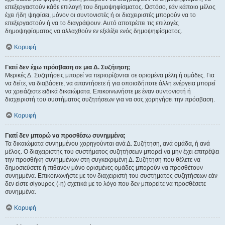
επεξεργαστούν κάθε επιλογή του δημοψηφίσματος. Ωστόσο, εάν κάποιο μέλος
έχει ήδη ψηφίσει, μόνον οι συντονιστές ή οι διαχειριστές μπορούν να το
επεξεργαστούν ή να το διαγράψουν. Αυτό αποτρέπει τις επιλογές
δημοψηφίσματος να αλλαχθούν εν εξελίξει ενός δημοψηφίσματος.
Κορυφή
Γιατί δεν έχω πρόσβαση σε μια Δ. Συζήτηση;
Μερικές Δ. Συζητήσεις μπορεί να περιορίζονται σε ορισμένα μέλη ή ομάδες. Για
να δείτε, να διαβάσετε, να απαντήσετε ή για οποιαδήποτε άλλη ενέργεια μπορεί
να χρειάζεστε ειδικά δικαιώματα. Επικοινωνήστε με έναν συντονιστή ή
διαχειριστή του συστήματος συζητήσεων για να σας χορηγήσει την πρόσβαση.
Κορυφή
Γιατί δεν μπορώ να προσθέσω συνημμένα;
Τα δικαιώματα συνημμένου χορηγούνται ανά Δ. Συζήτηση, ανά ομάδα, ή ανά
μέλος. Ο διαχειριστής του συστήματος συζητήσεων μπορεί να μην έχει επιτρέψει
την προσθήκη συνημμένων στη συγκεκριμένη Δ. Συζήτηση που θέλετε να
δημοσιεύσετε ή πιθανόν μόνο ορισμένες ομάδες μπορούν να προσθέτουν
συνημμένα. Επικοινωνήστε με τον διαχειριστή του συστήματος συζητήσεων εάν
δεν είστε σίγουρος (-η) σχετικά με το λόγο που δεν μπορείτε να προσθέσετε
συνημμένα.
Κορυφή