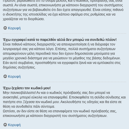
Πρώτον, βεβαιωθείτε ότι το όνομα μέλους και ο κωδικός πρόσβασής σας είναι
σωστά. Αν είναι σωστά, επικοινωνήστε με κάποιον διαχειριστή του συστήματος
συζητήσεων για να βεβαιωθείτε ότι δεν έχετε απαγορευθεί. Είναι επίσης πιθανό
ο ιδιοκτήτης της ιστοσελίδας να έχει κάποιο σφάλμα στις ρυθμίσεις και να
χρειάζεται να το διορθώσει.
Κορυφή
Έχω εγγραφεί κατά το παρελθόν αλλά δεν μπορώ να συνδεθώ πλέον!
Είναι πιθανό κάποιος διαχειριστής να απενεργοποίησε ή να διέγραψε τον
λογαριασμό σας για κάποιο λόγο. Επίσης, πολλά συστήματα συζητήσεων
απομακρύνουν μέλη περιοδικά που δεν έχουν δημοσιεύσει μηνύματα για
μεγάλο χρονικό διάστημα για να μειώσουν το μέγεθος της βάσης δεδομένων.
Εάν αυτό συμβαίνει, προσπαθήστε να εγγραφείτε ξανά και να εμπλακείτε στις
δημόσιες συζητήσεις.
Κορυφή
Έχω ξεχάσει τον κωδικό μου!
Μην πανικοβάλλεστε! Αν και ο κωδικός πρόσβασής σας δεν μπορεί να
ανακτηθεί, μπορεί εύκολα να επαναφερθεί. Επισκεφθείτε τη σελίδα σύνδεσης και
πατήστε στο
Ξέχασα τον κωδικό μου
. Ακολουθήστε τις οδηγίες και θα είστε σε
θέση να συνδεθείτε πάλι σύντομα.
Ωστόσο, αν δεν είστε σε θέση να επαναφέρετε τον κωδικό πρόσβασής σας,
επικοινωνήστε με κάποιον διαχειριστή του συστήματος συζητήσεων.
Κορυφή