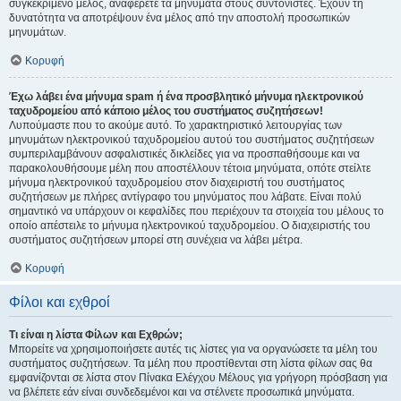
συγκεκριμένο μέλος, αναφέρετε τα μηνύματα στους συντονιστές. Έχουν τη
δυνατότητα να αποτρέψουν ένα μέλος από την αποστολή προσωπικών
μηνυμάτων.
Κορυφή
Έχω λάβει ένα μήνυμα spam ή ένα προσβλητικό μήνυμα ηλεκτρονικού
ταχυδρομείου από κάποιο μέλος του συστήματος συζητήσεων!
Λυπούμαστε που το ακούμε αυτό. Το χαρακτηριστικό λειτουργίας των
μηνυμάτων ηλεκτρονικού ταχυδρομείου αυτού του συστήματος συζητήσεων
συμπεριλαμβάνουν ασφαλιστικές δικλείδες για να προσπαθήσουμε και να
παρακολουθήσουμε μέλη που αποστέλλουν τέτοια μηνύματα, οπότε στείλτε
μήνυμα ηλεκτρονικού ταχυδρομείου στον διαχειριστή του συστήματος
συζητήσεων με πλήρες αντίγραφο του μηνύματος που λάβατε. Είναι πολύ
σημαντικό να υπάρχουν οι κεφαλίδες που περιέχουν τα στοιχεία του μέλους το
οποίο απέστειλε το μήνυμα ηλεκτρονικού ταχυδρομείου. Ο διαχειριστής του
συστήματος συζητήσεων μπορεί στη συνέχεια να λάβει μέτρα.
Κορυφή
Φίλοι και εχθροί
Τι είναι η λίστα Φίλων και Εχθρών;
Μπορείτε να χρησιμοποιήσετε αυτές τις λίστες για να οργανώσετε τα μέλη του
συστήματος συζητήσεων. Τα μέλη που προστίθενται στη λίστα φίλων σας θα
εμφανίζονται σε λίστα στον Πίνακα Ελέγχου Μέλους για γρήγορη πρόσβαση για
να βλέπετε εάν είναι συνδεδεμένοι και να στέλνετε προσωπικά μηνύματα.