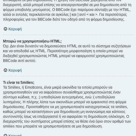
αντικείμενα σε μια δημοσίευση. Η χρήση του BBCode χορηγείται από τον
διαχειριστή, αλλά μπορεί επίσης να απενεργοποιηθεί σε μια δημοσίευση από τη
φόρμα υποβολής μηνύματος. Ο BBCode έχει παρόμοια σύνταξη με την HTML,
αλλά οι εντολές περικλείονται σε αγκύλες [ και ] αντί < και >. Για περισσότερες
πληροφορίες για τον BBCode δείτε τον οδηγό από τη φόρμα δημοσίευσης.
Κορυφή
Μπορώ να χρησιμοποιήσω HTML;
Όχι. Δεν είναι δυνατόν να δημοσιεύσετε HTML σε αυτό το σύστημα συζητήσεων
και να αποδοθεί ως HTML. Περισσότερη μορφοποίηση η οποία μπορεί να
διεξαχθεί χρησιμοποιώντας HTML μπορεί να εφαρμοστεί χρησιμοποιώντας
BBCode αντί αυτού.
Κορυφή
Τι είναι τα Smilies;
Τα Smilies, ή Emoticons, είναι μικρά εικονίδια τα οποία μπορούν να
χρησιμοποιηθούν για να εκφράσουν συναίσθημα χρησιμοποιώντας έναν
σύντομο κώδικα, π.χ. :) υποδηλώνει ευτυχισμένος, ενώ :( υποδηλώνει
λυπημένος. Η πλήρης λίστα των εικονιδίων μπορεί να εμφανιστεί στη φόρμα
δημοσίευσης. Προσπαθήστε να μη χρησιμοποιείτε καταχρηστικώς τα smilies,
καθώς μπορεί να καταστήσουν μια δημοσίευση μη αναγνώσιμη και κάποιος
συντονιστής ίσως να επεξεργαστεί ή να αφαιρέσει τη δημοσίευση ολόκληρη. Ο
διαχειριστής του συστήματος μπορεί επίσης να θέσει ένα όριο στον αριθμό των
smilies που μπορείτε να χρησιμοποιήσετε σε μια δημοσίευση.