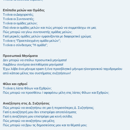
Επίπεδα μελών και Ομάδες
Τι είναι οι Διαχειριστές;
Τι είναι οι Συντονιστές;
Τι είναι οι ομάδες μελών;
Πού είναι οι ομάδες μελών και πώς μπορώ να συμμετάσχω σε μια;
Πώς μπορώ να γίνω συντονιστής ομάδας μελών;
Γιατί μερικές ομάδες μελών εμφανίζονται με διαφορετικό χρώμα;
Τι είναι η “Προεπιλεγμένη ομάδα μελών”;
Τι είναι ο σύνδεσμος "Η ομάδα”;
Προσωπικά Μηνύματα
Δεν μπορώ να στείλω προσωπικά μηνύματα!
Λαμβάνω συνέχεια ανεπιθύμητα μηνύματα!
Έχω λάβει ένα μήνυμα spam ή ένα προσβλητικό μήνυμα ηλεκτρονικού ταχυδρομείου
από κάποιο μέλος του συστήματος συζητήσεων!
Φίλοι και εχθροί
Τι είναι η λίστα Φίλων και Εχθρών;
Πώς μπορώ να προσθέσω / αφαιρέσω μέλη στις λίστες Φίλων και Εχθρών;
Αναζήτηση στις Δ. Συζητήσεις
Πώς μπορώ να αναζητήσω σε μια ή περισσότερες Δ. Συζητήσεις;
Γιατί η αναζήτησή μου δεν επιστρέφει αποτελέσματα;
Γιατί η αναζήτηση μου επιστρέφει μια κενή σελίδα;
Πώς μπορώ να αναζητήσω για μέλη;
Πώς μπορώ να βρω τις δημοσιεύσεις μου και τα θέματά μου;