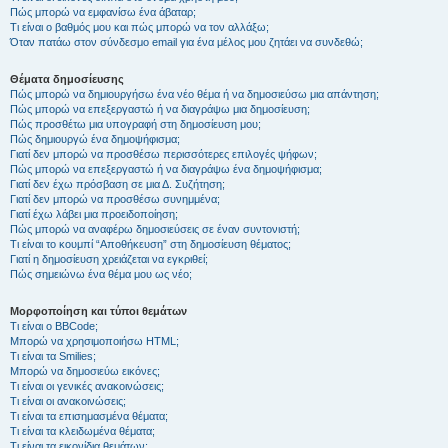
Πώς μπορώ να εμφανίσω ένα άβαταρ;
Τι είναι ο βαθμός μου και πώς μπορώ να τον αλλάξω;
Όταν πατάω στον σύνδεσμο email για ένα μέλος μου ζητάει να συνδεθώ;
Θέματα δημοσίευσης
Πώς μπορώ να δημιουργήσω ένα νέο θέμα ή να δημοσιεύσω μια απάντηση;
Πώς μπορώ να επεξεργαστώ ή να διαγράψω μια δημοσίευση;
Πώς προσθέτω μια υπογραφή στη δημοσίευση μου;
Πώς δημιουργώ ένα δημοψήφισμα;
Γιατί δεν μπορώ να προσθέσω περισσότερες επιλογές ψήφων;
Πώς μπορώ να επεξεργαστώ ή να διαγράψω ένα δημοψήφισμα;
Γιατί δεν έχω πρόσβαση σε μια Δ. Συζήτηση;
Γιατί δεν μπορώ να προσθέσω συνημμένα;
Γιατί έχω λάβει μια προειδοποίηση;
Πώς μπορώ να αναφέρω δημοσιεύσεις σε έναν συντονιστή;
Τι είναι το κουμπί “Αποθήκευση” στη δημοσίευση θέματος;
Γιατί η δημοσίευση χρειάζεται να εγκριθεί;
Πώς σημειώνω ένα θέμα μου ως νέο;
Μορφοποίηση και τύποι θεμάτων
Τι είναι ο BBCode;
Μπορώ να χρησιμοποιήσω HTML;
Τι είναι τα Smilies;
Μπορώ να δημοσιεύω εικόνες;
Τι είναι οι γενικές ανακοινώσεις;
Τι είναι οι ανακοινώσεις;
Τι είναι τα επισημασμένα θέματα;
Τι είναι τα κλειδωμένα θέματα;
Τι είναι τα εικονίδια θεμάτων;