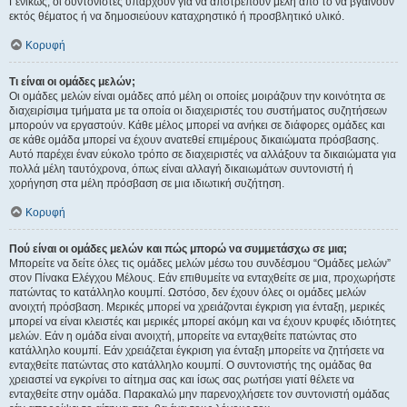
Γενικώς, οι συντονιστές υπάρχουν για να αποτρέπουν μέλη από το να βγαίνουν
εκτός θέματος ή να δημοσιεύουν καταχρηστικό ή προσβλητικό υλικό.
Κορυφή
Τι είναι οι ομάδες μελών;
Οι ομάδες μελών είναι ομάδες από μέλη οι οποίες μοιράζουν την κοινότητα σε
διαχειρίσιμα τμήματα με τα οποία οι διαχειριστές του συστήματος συζητήσεων
μπορούν να εργαστούν. Κάθε μέλος μπορεί να ανήκει σε διάφορες ομάδες και
σε κάθε ομάδα μπορεί να έχουν ανατεθεί επιμέρους δικαιώματα πρόσβασης.
Αυτό παρέχει έναν εύκολο τρόπο σε διαχειριστές να αλλάξουν τα δικαιώματα για
πολλά μέλη ταυτόχρονα, όπως είναι αλλαγή δικαιωμάτων συντονιστή ή
χορήγηση στα μέλη πρόσβαση σε μια ιδιωτική συζήτηση.
Κορυφή
Πού είναι οι ομάδες μελών και πώς μπορώ να συμμετάσχω σε μια;
Μπορείτε να δείτε όλες τις ομάδες μελών μέσω του συνδέσμου “Ομάδες μελών”
στον Πίνακα Ελέγχου Μέλους. Εάν επιθυμείτε να ενταχθείτε σε μια, προχωρήστε
πατώντας το κατάλληλο κουμπί. Ωστόσο, δεν έχουν όλες οι ομάδες μελών
ανοιχτή πρόσβαση. Μερικές μπορεί να χρειάζονται έγκριση για ένταξη, μερικές
μπορεί να είναι κλειστές και μερικές μπορεί ακόμη και να έχουν κρυφές ιδιότητες
μελών. Εάν η ομάδα είναι ανοιχτή, μπορείτε να ενταχθείτε πατώντας στο
κατάλληλο κουμπί. Εάν χρειάζεται έγκριση για ένταξη μπορείτε να ζητήσετε να
ενταχθείτε πατώντας στο κατάλληλο κουμπί. Ο συντονιστής της ομάδας θα
χρειαστεί να εγκρίνει το αίτημα σας και ίσως σας ρωτήσει γιατί θέλετε να
ενταχθείτε στην ομάδα. Παρακαλώ μην παρενοχλήσετε τον συντονιστή ομάδας