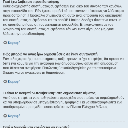
Γιατί έχω λάβει μια προειδοποίηση;
Κάθε διαχειριστής συστήματος συζητήσεων έχει δικό του σύνολο των κανόνων
στην ιστοσελίδα του. Εάν έχετε παραβεί κάποιο κανόνα, τότε ίσως να λάβατε μια
προειδοποίηση. Παρακαλώ σημειώστε ότι αυτό είναι απόφαση του διαχειριστή
του συστήματος συζητήσεων και το phpBB Limited δεν έχει τίποτα να κάνει με
τις προειδοποιήσεις στη συγκεκριμένη ιστοσελίδα. Επικοινωνήστε με τον
διαχειριστή του συστήματος συζητήσεων εάν δεν είστε σίγουρος (-η) γιατί
λάβατε την προειδοποίηση.
Κορυφή
Πώς μπορώ να αναφέρω δημοσιεύσεις σε έναν συντονιστή;
Εάν ο διαχειριστής του συστήματος συζητήσεων το έχει επιτρέψει, θα πρέπει να
δείτε ένα κουμπί για την αναφορά των δημοσιεύσεων δίπλα στη δημοσίευση
που θέλετε να αναφέρετε. Πατώντας θα καθοδηγηθείτε για τα απαιτούμενα
βήματα για να αναφέρετε τη δημοσίευση.
Κορυφή
Τι είναι το κουμπί “Αποθήκευση” στη δημοσίευση θέματος;
Αυτό σας επιτρέπει να αποθηκεύσετε προσχέδια που πρέπει να συμπληρωθούν
και να υποβληθούν σε μεταγενέστερη ημερομηνία. Για να επαναφορτώσετε ένα
αποθηκευμένο προσχέδιο, επισκεφθείτε τον Πίνακα Ελέγχου Μέλους.
Κορυφή
Γιατί η δημοσίευση χρειάζεται να εγκριθεί;