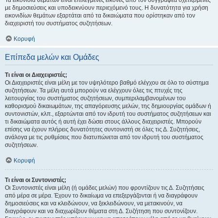
Τα εικονίδια θεμάτων είναι επιλεγμένες εικόνες από τον συγγραφέα σχετιζόμενες
με δημοσιεύσεις και υποδεικνύουν περιεχόμενό τους. Η δυνατότητα για χρήση
εικονιδίων θεμάτων εξαρτάται από τα δικαιώματα που ορίστηκαν από τον
διαχειριστή του συστήματος συζητήσεων.
Κορυφή
Επίπεδα μελών και Ομάδες
Τι είναι οι Διαχειριστές;
Οι Διαχειριστές είναι μέλη με τον υψηλότερο βαθμό ελέγχου σε όλο το σύστημα
συζητήσεων. Τα μέλη αυτά μπορούν να ελέγχουν όλες τις πτυχές της
λειτουργίας του συστήματος συζητήσεων, συμπεριλαμβανομένων του
καθορισμού δικαιωμάτων, της απαγόρευσης μελών, της δημιουργίας ομάδων ή
συντονιστών, κλπ., εξαρτώνται από τον ιδρυτή του συστήματος συζητήσεων και
τι δικαιώματα αυτός ή αυτή έχει δώσει στους άλλους διαχειριστές. Μπορούν
επίσης να έχουν πλήρεις δυνατότητες συντονιστή σε όλες τις Δ. Συζητήσεις,
ανάλογα με τις ρυθμίσεις που διατυπώνεται από τον ιδρυτή του συστήματος
συζητήσεων.
Κορυφή
Τι είναι οι Συντονιστές;
Οι Συντονιστές είναι μέλη (ή ομάδες μελών) που φροντίζουν τις Δ. Συζητήσεις
από μέρα σε μέρα. Έχουν το δικαίωμα να επεξεργάζονται ή να διαγράφουν
δημοσιεύσεις και να κλειδώνουν, να ξεκλειδώνουν, να μετακινούν, να
διαγράφουν και να διαχωρίζουν θέματα στη Δ. Συζήτηση που συντονίζουν.