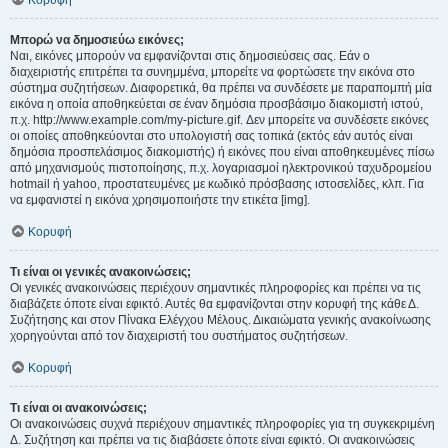
Κορυφή
Μπορώ να δημοσιεύω εικόνες;
Ναι, εικόνες μπορούν να εμφανίζονται στις δημοσιεύσεις σας. Εάν ο
διαχειριστής επιτρέπει τα συνημμένα, μπορείτε να φορτώσετε την εικόνα στο
σύστημα συζητήσεων. Διαφορετικά, θα πρέπει να συνδέσετε με παραπομπή μία
εικόνα η οποία αποθηκεύεται σε έναν δημόσια προσβάσιμο διακομιστή ιστού,
π.χ. http://www.example.com/my-picture.gif. Δεν μπορείτε να συνδέσετε εικόνες
οι οποίες αποθηκεύονται στο υπολογιστή σας τοπικά (εκτός εάν αυτός είναι
δημόσια προσπελάσιμος διακομιστής) ή εικόνες που είναι αποθηκευμένες πίσω
από μηχανισμούς πιστοποίησης, π.χ. λογαριασμοί ηλεκτρονικού ταχυδρομείου
hotmail ή yahoo, προστατευμένες με κωδικό πρόσβασης ιστοσελίδες, κλπ. Για
να εμφανιστεί η εικόνα χρησιμοποιήστε την ετικέτα [img].
Κορυφή
Τι είναι οι γενικές ανακοινώσεις;
Οι γενικές ανακοινώσεις περιέχουν σημαντικές πληροφορίες και πρέπει να τις
διαβάζετε όποτε είναι εφικτό. Αυτές θα εμφανίζονται στην κορυφή της κάθε Δ.
Συζήτησης και στον Πίνακα Ελέγχου Μέλους. Δικαιώματα γενικής ανακοίνωσης
χορηγούνται από τον διαχειριστή του συστήματος συζητήσεων.
Κορυφή
Τι είναι οι ανακοινώσεις;
Οι ανακοινώσεις συχνά περιέχουν σημαντικές πληροφορίες για τη συγκεκριμένη
Δ. Συζήτηση και πρέπει να τις διαβάσετε όποτε είναι εφικτό. Οι ανακοινώσεις