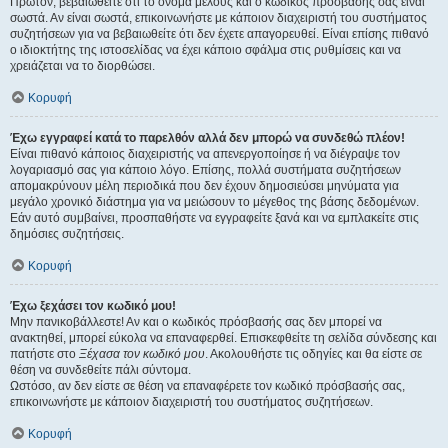
Πρώτον, βεβαιωθείτε ότι το όνομα μέλους και ο κωδικός πρόσβασής σας είναι
σωστά. Αν είναι σωστά, επικοινωνήστε με κάποιον διαχειριστή του συστήματος
συζητήσεων για να βεβαιωθείτε ότι δεν έχετε απαγορευθεί. Είναι επίσης πιθανό
ο ιδιοκτήτης της ιστοσελίδας να έχει κάποιο σφάλμα στις ρυθμίσεις και να
χρειάζεται να το διορθώσει.
Κορυφή
Έχω εγγραφεί κατά το παρελθόν αλλά δεν μπορώ να συνδεθώ πλέον!
Είναι πιθανό κάποιος διαχειριστής να απενεργοποίησε ή να διέγραψε τον
λογαριασμό σας για κάποιο λόγο. Επίσης, πολλά συστήματα συζητήσεων
απομακρύνουν μέλη περιοδικά που δεν έχουν δημοσιεύσει μηνύματα για
μεγάλο χρονικό διάστημα για να μειώσουν το μέγεθος της βάσης δεδομένων.
Εάν αυτό συμβαίνει, προσπαθήστε να εγγραφείτε ξανά και να εμπλακείτε στις
δημόσιες συζητήσεις.
Κορυφή
Έχω ξεχάσει τον κωδικό μου!
Μην πανικοβάλλεστε! Αν και ο κωδικός πρόσβασής σας δεν μπορεί να
ανακτηθεί, μπορεί εύκολα να επαναφερθεί. Επισκεφθείτε τη σελίδα σύνδεσης και
πατήστε στο
Ξέχασα τον κωδικό μου
. Ακολουθήστε τις οδηγίες και θα είστε σε
θέση να συνδεθείτε πάλι σύντομα.
Ωστόσο, αν δεν είστε σε θέση να επαναφέρετε τον κωδικό πρόσβασής σας,
επικοινωνήστε με κάποιον διαχειριστή του συστήματος συζητήσεων.
Κορυφή