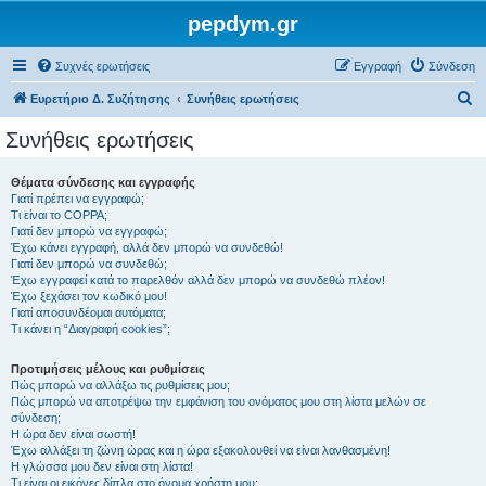
pepdym.gr
Συχνές ερωτήσεις
Εγγραφή
Σύνδεση
Α
Ευρετήριο Δ. Συζήτησης
Συνήθεις ερωτήσεις
ν
Συνήθεις ερωτήσεις
α
ζ
Θέματα σύνδεσης και εγγραφής
Γιατί πρέπει να εγγραφώ;
ή
Τι είναι το COPPA;
τ
Γιατί δεν μπορώ να εγγραφώ;
Έχω κάνει εγγραφή, αλλά δεν μπορώ να συνδεθώ!
η
Γιατί δεν μπορώ να συνδεθώ;
Έχω εγγραφεί κατά το παρελθόν αλλά δεν μπορώ να συνδεθώ πλέον!
σ
Έχω ξεχάσει τον κωδικό μου!
η
Γιατί αποσυνδέομαι αυτόματα;
Τι κάνει η “Διαγραφή cookies”;
Προτιμήσεις μέλους και ρυθμίσεις
Πώς μπορώ να αλλάξω τις ρυθμίσεις μου;
Πώς μπορώ να αποτρέψω την εμφάνιση του ονόματος μου στη λίστα μελών σε
σύνδεση;
Η ώρα δεν είναι σωστή!
Έχω αλλάξει τη ζώνη ώρας και η ώρα εξακολουθεί να είναι λανθασμένη!
Η γλώσσα μου δεν είναι στη λίστα!
Τι είναι οι εικόνες δίπλα στο όνομα χρήστη μου;