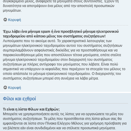
συγκεκριμένο μέλος, αναφέρετε τα μηνύματα στους συντονιστές. Έχουν τη
δυνατότητα να αποτρέψουν ένα μέλος από την αποστολή προσωπικών
μηνυμάτων.
Κορυφή
Έχω λάβει ένα μήνυμα spam ή ένα προσβλητικό μήνυμα ηλεκτρονικού
ταχυδρομείου από κάποιο μέλος του συστήματος συζητήσεων!
Λυπούμαστε που το ακούμε αυτό. Το χαρακτηριστικό λειτουργίας των
μηνυμάτων ηλεκτρονικού ταχυδρομείου αυτού του συστήματος συζητήσεων
συμπεριλαμβάνουν ασφαλιστικές δικλείδες για να προσπαθήσουμε και να
παρακολουθήσουμε μέλη που αποστέλλουν τέτοια μηνύματα, οπότε στείλτε
μήνυμα ηλεκτρονικού ταχυδρομείου στον διαχειριστή του συστήματος
συζητήσεων με πλήρες αντίγραφο του μηνύματος που λάβατε. Είναι πολύ
σημαντικό να υπάρχουν οι κεφαλίδες που περιέχουν τα στοιχεία του μέλους το
οποίο απέστειλε το μήνυμα ηλεκτρονικού ταχυδρομείου. Ο διαχειριστής του
συστήματος συζητήσεων μπορεί στη συνέχεια να λάβει μέτρα.
Κορυφή
Φίλοι και εχθροί
Τι είναι η λίστα Φίλων και Εχθρών;
Μπορείτε να χρησιμοποιήσετε αυτές τις λίστες για να οργανώσετε τα μέλη του
συστήματος συζητήσεων. Τα μέλη που προστίθενται στη λίστα φίλων σας θα
εμφανίζονται σε λίστα στον Πίνακα Ελέγχου Μέλους για γρήγορη πρόσβαση για
να βλέπετε εάν είναι συνδεδεμένοι και να στέλνετε προσωπικά μηνύματα.