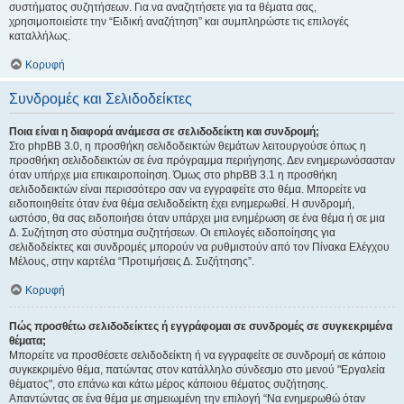
συστήματος συζητήσεων. Για να αναζητήσετε για τα θέματα σας,
χρησιμοποιείστε την “Ειδική αναζήτηση” και συμπληρώστε τις επιλογές
καταλλήλως.
Κορυφή
Συνδρομές και Σελιδοδείκτες
Ποια είναι η διαφορά ανάμεσα σε σελιδοδείκτη και συνδρομή;
Στο phpBB 3.0, η προσθήκη σελιδοδεικτών θεμάτων λειτουργούσε όπως η
προσθήκη σελιδοδεικτών σε ένα πρόγραμμα περιήγησης. Δεν ενημερωνόσασταν
όταν υπήρχε μια επικαιροποίηση. Όμως στο phpBB 3.1 η προσθήκη
σελιδοδεικτών είναι περισσότερο σαν να εγγραφείτε στο θέμα. Μπορείτε να
ειδοποιηθείτε όταν ένα θέμα σελιδοδείκτη έχει ενημερωθεί. Η συνδρομή,
ωστόσο, θα σας ειδοποιήσει όταν υπάρχει μια ενημέρωση σε ένα θέμα ή σε μια
Δ. Συζήτηση στο σύστημα συζητήσεων. Οι επιλογές ειδοποίησης για
σελιδοδείκτες και συνδρομές μπορούν να ρυθμιστούν από τον Πίνακα Ελέγχου
Μέλους, στην καρτέλα “Προτιμήσεις Δ. Συζήτησης”.
Κορυφή
Πώς προσθέτω σελιδοδείκτες ή εγγράφομαι σε συνδρομές σε συγκεκριμένα
θέματα;
Μπορείτε να προσθέσετε σελιδοδείκτη ή να εγγραφείτε σε συνδρομή σε κάποιο
συγκεκριμένο θέμα, πατώντας στον κατάλληλο σύνδεσμο στο μενού "Εργαλεία
θέματος", στο επάνω και κάτω μέρος κάποιου θέματος συζήτησης.
Απαντώντας σε ένα θέμα με σημειωμένη την επιλογή “Να ενημερωθώ όταν