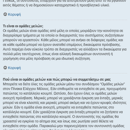
Γενικώς, οι συντονιστές υπάρχουν για να αποτρέπουν μέλη από το να βγαίνουν
εκτός θέματος ή να δημοσιεύουν καταχρηστικό ή προσβλητικό υλικό.
Κορυφή
Τι είναι οι ομάδες μελών;
Οι ομάδες μελών είναι ομάδες από μέλη οι οποίες μοιράζουν την κοινότητα σε
διαχειρίσιμα τμήματα με τα οποία οι διαχειριστές του συστήματος συζητήσεων
μπορούν να εργαστούν. Κάθε μέλος μπορεί να ανήκει σε διάφορες ομάδες και
σε κάθε ομάδα μπορεί να έχουν ανατεθεί επιμέρους δικαιώματα πρόσβασης.
Αυτό παρέχει έναν εύκολο τρόπο σε διαχειριστές να αλλάξουν τα δικαιώματα για
πολλά μέλη ταυτόχρονα, όπως είναι αλλαγή δικαιωμάτων συντονιστή ή
χορήγηση στα μέλη πρόσβαση σε μια ιδιωτική συζήτηση.
Κορυφή
Πού είναι οι ομάδες μελών και πώς μπορώ να συμμετάσχω σε μια;
Μπορείτε να δείτε όλες τις ομάδες μελών μέσω του συνδέσμου “Ομάδες μελών”
στον Πίνακα Ελέγχου Μέλους. Εάν επιθυμείτε να ενταχθείτε σε μια, προχωρήστε
πατώντας το κατάλληλο κουμπί. Ωστόσο, δεν έχουν όλες οι ομάδες μελών
ανοιχτή πρόσβαση. Μερικές μπορεί να χρειάζονται έγκριση για ένταξη, μερικές
μπορεί να είναι κλειστές και μερικές μπορεί ακόμη και να έχουν κρυφές ιδιότητες
μελών. Εάν η ομάδα είναι ανοιχτή, μπορείτε να ενταχθείτε πατώντας στο
κατάλληλο κουμπί. Εάν χρειάζεται έγκριση για ένταξη μπορείτε να ζητήσετε να
ενταχθείτε πατώντας στο κατάλληλο κουμπί. Ο συντονιστής της ομάδας θα
χρειαστεί να εγκρίνει το αίτημα σας και ίσως σας ρωτήσει γιατί θέλετε να
ενταχθείτε στην ομάδα. Παρακαλώ μην παρενοχλήσετε τον συντονιστή ομάδας