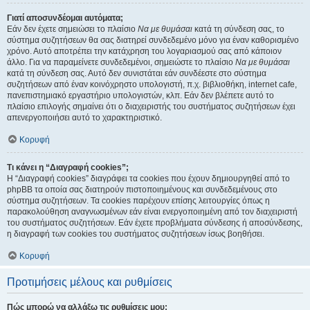
Γιατί αποσυνδέομαι αυτόματα;
Εάν δεν έχετε σημειώσει το πλαίσιο
Να με θυμάσαι
κατά τη σύνδεση σας, το
σύστημα συζητήσεων θα σας διατηρεί συνδεδεμένο μόνο για έναν καθορισμένο
χρόνο. Αυτό αποτρέπει την κατάχρηση του λογαριασμού σας από κάποιον
άλλο. Για να παραμείνετε συνδεδεμένοι, σημειώστε το πλαίσιο
Να με θυμάσαι
κατά τη σύνδεση σας. Αυτό δεν συνιστάται εάν συνδέεστε στο σύστημα
συζητήσεων από έναν κοινόχρηστο υπολογιστή, π.χ. βιβλιοθήκη, internet cafe,
πανεπιστημιακό εργαστήριο υπολογιστών, κλπ. Εάν δεν βλέπετε αυτό το
πλαίσιο επιλογής σημαίνει ότι ο διαχειριστής του συστήματος συζητήσεων έχει
απενεργοποιήσει αυτό το χαρακτηριστικό.
Κορυφή
Τι κάνει η “Διαγραφή cookies”;
Η “Διαγραφή cookies” διαγράφει τα cookies που έχουν δημιουργηθεί από το
phpBB τα οποία σας διατηρούν πιστοποιημένους και συνδεδεμένους στο
σύστημα συζητήσεων. Τα cookies παρέχουν επίσης λειτουργίες όπως η
παρακολούθηση αναγνωσμένων εάν είναι ενεργοποιημένη από τον διαχειριστή
του συστήματος συζητήσεων. Εάν έχετε προβλήματα σύνδεσης ή αποσύνδεσης,
η διαγραφή των cookies του συστήματος συζητήσεων ίσως βοηθήσει.
Κορυφή
Προτιμήσεις μέλους και ρυθμίσεις
Πώς μπορώ να αλλάξω τις ρυθμίσεις μου;