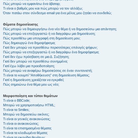
Πώς μπορώ να εμφανίσω ένα άβαταρ;
Τι είναι ο βαθμός μου και πώς μπορώ να τον αλλάξω;
Όταν πατάω στον σύνδεσμο email για ένα μέλος μου ζητάει να συνδεθώ;
Θέματα δημοσίευσης
Πώς μπορώ να δημιουργήσω ένα νέο θέμα ή να δημοσιεύσω μια απάντηση;
Πώς μπορώ να επεξεργαστώ ή να διαγράψω μια δημοσίευση;
Πώς προσθέτω μια υπογραφή στη δημοσίευση μου;
Πώς δημιουργώ ένα δημοψήφισμα;
Γιατί δεν μπορώ να προσθέσω περισσότερες επιλογές ψήφων;
Πώς μπορώ να επεξεργαστώ ή να διαγράψω ένα δημοψήφισμα;
Γιατί δεν έχω πρόσβαση σε μια Δ. Συζήτηση;
Γιατί δεν μπορώ να προσθέσω συνημμένα;
Γιατί έχω λάβει μια προειδοποίηση;
Πώς μπορώ να αναφέρω δημοσιεύσεις σε έναν συντονιστή;
Τι είναι το κουμπί “Αποθήκευση” στη δημοσίευση θέματος;
Γιατί η δημοσίευση χρειάζεται να εγκριθεί;
Πώς σημειώνω ένα θέμα μου ως νέο;
Μορφοποίηση και τύποι θεμάτων
Τι είναι ο BBCode;
Μπορώ να χρησιμοποιήσω HTML;
Τι είναι τα Smilies;
Μπορώ να δημοσιεύω εικόνες;
Τι είναι οι γενικές ανακοινώσεις;
Τι είναι οι ανακοινώσεις;
Τι είναι τα επισημασμένα θέματα;
Τι είναι τα κλειδωμένα θέματα;
Τι είναι τα εικονίδια θεμάτων;