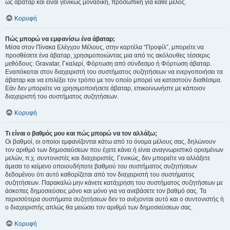
ως άβαταρ και είναι γενικώς μοναδική, προσωπική για κάθε μέλος.
Κορυφή
Πώς μπορώ να εμφανίσω ένα άβαταρ;
Μέσα στον Πίνακα Ελέγχου Μέλους, στην καρτέλα “Προφίλ”, μπορείτε να
προσθέσετε ένα άβαταρ, χρησιμοποιώντας μια από τις ακόλουθες τέσσερις
μεθόδους: Gravatar, Γκαλερί, Φόρτωση από σύνδεσμο ή Φόρτωση άβαταρ.
Εναπόκειται στον διαχειριστή του συστήματος συζητήσεων να ενεργοποιήσει τα
άβαταρ και να επιλέξει τον τρόπο με τον οποίο μπορεί να καταστούν διαθέσιμα.
Εάν δεν μπορείτε να χρησιμοποιήσετε άβαταρ, επικοινωνήστε με κάποιον
διαχειριστή του συστήματος συζητήσεων.
Κορυφή
Τι είναι ο βαθμός μου και πώς μπορώ να τον αλλάξω;
Οι βαθμοί, οι οποίοι εμφανίζονται κάτω από το όνομα μέλους σας, δηλώνουν
τον αριθμό των δημοσιεύσεων που έχετε κάνει ή είναι αναγνωριστικό ορισμένων
μελών, π.χ. συντονιστές και διαχειριστές. Γενικώς, δεν μπορείτε να αλλάξετε
άμεσα το κείμενο οποιουδήποτε βαθμού του συστήματος συζητήσεων
δεδομένου ότι αυτό καθορίζεται από τον διαχειριστή του συστήματος
συζητήσεων. Παρακαλώ μην κάνετε κατάχρηση του συστήματος συζητήσεων με
άσκοπες δημοσιεύσεις μόνο και μόνο για να ανεβάσετε τον βαθμό σας. Τα
περισσότερα συστήματα συζητήσεων δεν το ανέχονται αυτό και ο συντονιστής ή
ο διαχειριστής απλώς θα μειώσει τον αριθμό των δημοσιεύσεων σας.
Κορυφή