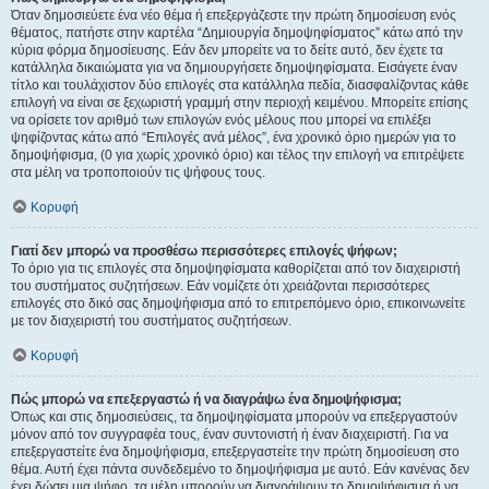
Όταν δημοσιεύετε ένα νέο θέμα ή επεξεργάζεστε την πρώτη δημοσίευση ενός
θέματος, πατήστε στην καρτέλα “Δημιουργία δημοψηφίσματος” κάτω από την
κύρια φόρμα δημοσίευσης. Εάν δεν μπορείτε να το δείτε αυτό, δεν έχετε τα
κατάλληλα δικαιώματα για να δημιουργήσετε δημοψηφίσματα. Εισάγετε έναν
τίτλο και τουλάχιστον δύο επιλογές στα κατάλληλα πεδία, διασφαλίζοντας κάθε
επιλογή να είναι σε ξεχωριστή γραμμή στην περιοχή κειμένου. Μπορείτε επίσης
να ορίσετε τον αριθμό των επιλογών ενός μέλους που μπορεί να επιλέξει
ψηφίζοντας κάτω από “Επιλογές ανά μέλος”, ένα χρονικό όριο ημερών για το
δημοψήφισμα, (0 για χωρίς χρονικό όριο) και τέλος την επιλογή να επιτρέψετε
στα μέλη να τροποποιούν τις ψήφους τους.
Κορυφή
Γιατί δεν μπορώ να προσθέσω περισσότερες επιλογές ψήφων;
Το όριο για τις επιλογές στα δημοψηφίσματα καθορίζεται από τον διαχειριστή
του συστήματος συζητήσεων. Εάν νομίζετε ότι χρειάζονται περισσότερες
επιλογές στο δικό σας δημοψήφισμα από το επιτρεπόμενο όριο, επικοινωνείτε
με τον διαχειριστή του συστήματος συζητήσεων.
Κορυφή
Πώς μπορώ να επεξεργαστώ ή να διαγράψω ένα δημοψήφισμα;
Όπως και στις δημοσιεύσεις, τα δημοψηφίσματα μπορούν να επεξεργαστούν
μόνον από τον συγγραφέα τους, έναν συντονιστή ή έναν διαχειριστή. Για να
επεξεργαστείτε ένα δημοψήφισμα, επεξεργαστείτε την πρώτη δημοσίευση στο
θέμα. Αυτή έχει πάντα συνδεδεμένο το δημοψήφισμα με αυτό. Εάν κανένας δεν
έχει δώσει μια ψήφο, τα μέλη μπορούν να διαγράψουν το δημοψήφισμα ή να