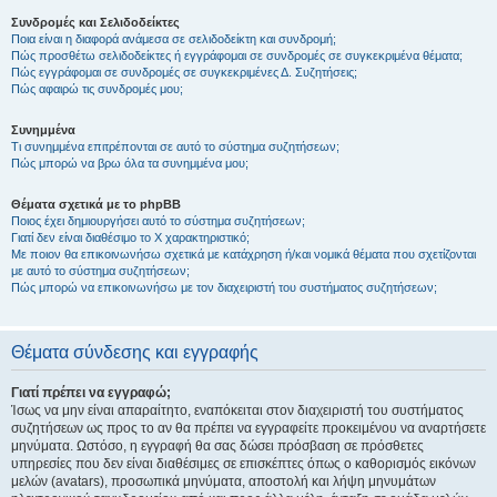
Συνδρομές και Σελιδοδείκτες
Ποια είναι η διαφορά ανάμεσα σε σελιδοδείκτη και συνδρομή;
Πώς προσθέτω σελιδοδείκτες ή εγγράφομαι σε συνδρομές σε συγκεκριμένα θέματα;
Πώς εγγράφομαι σε συνδρομές σε συγκεκριμένες Δ. Συζητήσεις;
Πώς αφαιρώ τις συνδρομές μου;
Συνημμένα
Τι συνημμένα επιτρέπονται σε αυτό το σύστημα συζητήσεων;
Πώς μπορώ να βρω όλα τα συνημμένα μου;
Θέματα σχετικά με το phpBB
Ποιος έχει δημιουργήσει αυτό το σύστημα συζητήσεων;
Γιατί δεν είναι διαθέσιμο το Χ χαρακτηριστικό;
Με ποιον θα επικοινωνήσω σχετικά με κατάχρηση ή/και νομικά θέματα που σχετίζονται
με αυτό το σύστημα συζητήσεων;
Πώς μπορώ να επικοινωνήσω με τον διαχειριστή του συστήματος συζητήσεων;
Θέματα σύνδεσης και εγγραφής
Γιατί πρέπει να εγγραφώ;
Ίσως να μην είναι απαραίτητο, εναπόκειται στον διαχειριστή του συστήματος
συζητήσεων ως προς το αν θα πρέπει να εγγραφείτε προκειμένου να αναρτήσετε
μηνύματα. Ωστόσο, η εγγραφή θα σας δώσει πρόσβαση σε πρόσθετες
υπηρεσίες που δεν είναι διαθέσιμες σε επισκέπτες όπως ο καθορισμός εικόνων
μελών (avatars), προσωπικά μηνύματα, αποστολή και λήψη μηνυμάτων