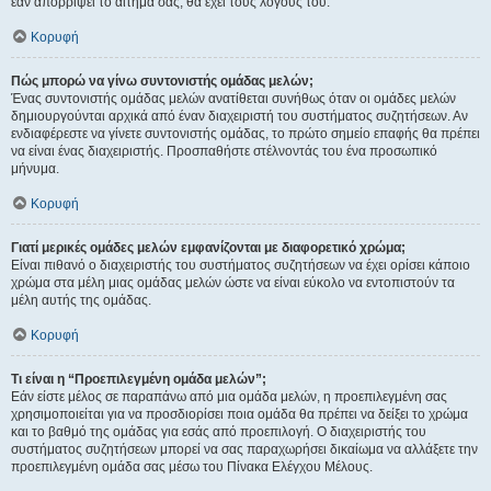
εάν απορρίψει το αίτημα σας, θα έχει τους λόγους του.
Κορυφή
Πώς μπορώ να γίνω συντονιστής ομάδας μελών;
Ένας συντονιστής ομάδας μελών ανατίθεται συνήθως όταν οι ομάδες μελών
δημιουργούνται αρχικά από έναν διαχειριστή του συστήματος συζητήσεων. Αν
ενδιαφέρεστε να γίνετε συντονιστής ομάδας, το πρώτο σημείο επαφής θα πρέπει
να είναι ένας διαχειριστής. Προσπαθήστε στέλνοντάς του ένα προσωπικό
μήνυμα.
Κορυφή
Γιατί μερικές ομάδες μελών εμφανίζονται με διαφορετικό χρώμα;
Είναι πιθανό ο διαχειριστής του συστήματος συζητήσεων να έχει ορίσει κάποιο
χρώμα στα μέλη μιας ομάδας μελών ώστε να είναι εύκολο να εντοπιστούν τα
μέλη αυτής της ομάδας.
Κορυφή
Τι είναι η “Προεπιλεγμένη ομάδα μελών”;
Εάν είστε μέλος σε παραπάνω από μια ομάδα μελών, η προεπιλεγμένη σας
χρησιμοποιείται για να προσδιορίσει ποια ομάδα θα πρέπει να δείξει το χρώμα
και το βαθμό της ομάδας για εσάς από προεπιλογή. Ο διαχειριστής του
συστήματος συζητήσεων μπορεί να σας παραχωρήσει δικαίωμα να αλλάξετε την
προεπιλεγμένη ομάδα σας μέσω του Πίνακα Ελέγχου Μέλους.