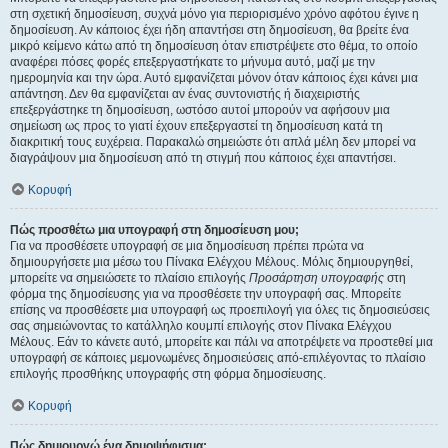
στη σχετική δημοσίευση, συχνά μόνο για περιορισμένο χρόνο αφότου έγινε η
δημοσίευση. Αν κάποιος έχει ήδη απαντήσει στη δημοσίευση, θα βρείτε ένα
μικρό κείμενο κάτω από τη δημοσίευση όταν επιστρέψετε στο θέμα, το οποίο
αναφέρει πόσες φορές επεξεργαστήκατε το μήνυμα αυτό, μαζί με την
ημερομηνία και την ώρα. Αυτό εμφανίζεται μόνον όταν κάποιος έχει κάνει μια
απάντηση. Δεν θα εμφανίζεται αν ένας συντονιστής ή διαχειριστής
επεξεργάστηκε τη δημοσίευση, ωστόσο αυτοί μπορούν να αφήσουν μια
σημείωση ως προς το γιατί έχουν επεξεργαστεί τη δημοσίευση κατά τη
διακριτική τους ευχέρεια. Παρακαλώ σημειώστε ότι απλά μέλη δεν μπορεί να
διαγράψουν μια δημοσίευση από τη στιγμή που κάποιος έχει απαντήσει.
Κορυφή
Πώς προσθέτω μια υπογραφή στη δημοσίευση μου;
Για να προσθέσετε υπογραφή σε μια δημοσίευση πρέπει πρώτα να
δημιουργήσετε μια μέσω του Πίνακα Ελέγχου Μέλους. Μόλις δημιουργηθεί,
μπορείτε να σημειώσετε το πλαίσιο επιλογής
Προσάρτηση υπογραφής
στη
φόρμα της δημοσίευσης για να προσθέσετε την υπογραφή σας. Μπορείτε
επίσης να προσθέσετε μια υπογραφή ως προεπιλογή για όλες τις δημοσιεύσεις
σας σημειώνοντας το κατάλληλο κουμπί επιλογής στον Πίνακα Ελέγχου
Μέλους. Εάν το κάνετε αυτό, μπορείτε και πάλι να αποτρέψετε να προστεθεί μια
υπογραφή σε κάποιες μεμονωμένες δημοσιεύσεις από-επιλέγοντας το πλαίσιο
επιλογής προσθήκης υπογραφής στη φόρμα δημοσίευσης.
Κορυφή
Πώς δημιουργώ ένα δημοψήφισμα;