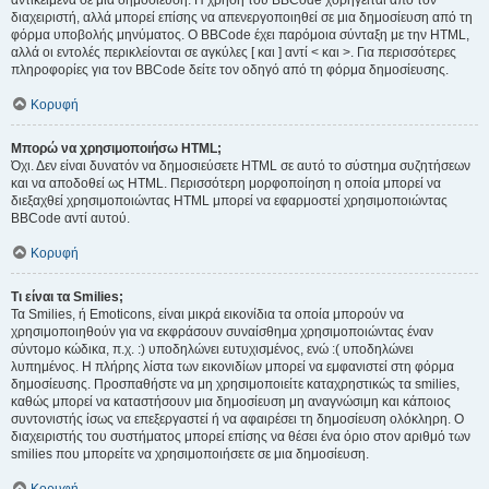
αντικείμενα σε μια δημοσίευση. Η χρήση του BBCode χορηγείται από τον
διαχειριστή, αλλά μπορεί επίσης να απενεργοποιηθεί σε μια δημοσίευση από τη
φόρμα υποβολής μηνύματος. Ο BBCode έχει παρόμοια σύνταξη με την HTML,
αλλά οι εντολές περικλείονται σε αγκύλες [ και ] αντί < και >. Για περισσότερες
πληροφορίες για τον BBCode δείτε τον οδηγό από τη φόρμα δημοσίευσης.
Κορυφή
Μπορώ να χρησιμοποιήσω HTML;
Όχι. Δεν είναι δυνατόν να δημοσιεύσετε HTML σε αυτό το σύστημα συζητήσεων
και να αποδοθεί ως HTML. Περισσότερη μορφοποίηση η οποία μπορεί να
διεξαχθεί χρησιμοποιώντας HTML μπορεί να εφαρμοστεί χρησιμοποιώντας
BBCode αντί αυτού.
Κορυφή
Τι είναι τα Smilies;
Τα Smilies, ή Emoticons, είναι μικρά εικονίδια τα οποία μπορούν να
χρησιμοποιηθούν για να εκφράσουν συναίσθημα χρησιμοποιώντας έναν
σύντομο κώδικα, π.χ. :) υποδηλώνει ευτυχισμένος, ενώ :( υποδηλώνει
λυπημένος. Η πλήρης λίστα των εικονιδίων μπορεί να εμφανιστεί στη φόρμα
δημοσίευσης. Προσπαθήστε να μη χρησιμοποιείτε καταχρηστικώς τα smilies,
καθώς μπορεί να καταστήσουν μια δημοσίευση μη αναγνώσιμη και κάποιος
συντονιστής ίσως να επεξεργαστεί ή να αφαιρέσει τη δημοσίευση ολόκληρη. Ο
διαχειριστής του συστήματος μπορεί επίσης να θέσει ένα όριο στον αριθμό των
smilies που μπορείτε να χρησιμοποιήσετε σε μια δημοσίευση.