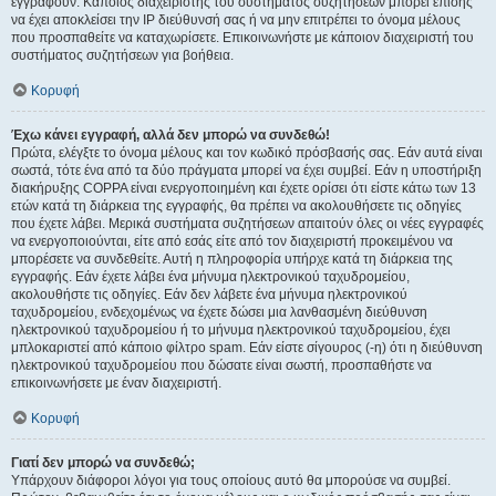
εγγραφούν. Κάποιος διαχειριστής του συστήματος συζητήσεων μπορεί επίσης
να έχει αποκλείσει την IP διεύθυνσή σας ή να μην επιτρέπει το όνομα μέλους
που προσπαθείτε να καταχωρίσετε. Επικοινωνήστε με κάποιον διαχειριστή του
συστήματος συζητήσεων για βοήθεια.
Κορυφή
Έχω κάνει εγγραφή, αλλά δεν μπορώ να συνδεθώ!
Πρώτα, ελέγξτε το όνομα μέλους και τον κωδικό πρόσβασής σας. Εάν αυτά είναι
σωστά, τότε ένα από τα δύο πράγματα μπορεί να έχει συμβεί. Εάν η υποστήριξη
διακήρυξης COPPA είναι ενεργοποιημένη και έχετε ορίσει ότι είστε κάτω των 13
ετών κατά τη διάρκεια της εγγραφής, θα πρέπει να ακολουθήσετε τις οδηγίες
που έχετε λάβει. Μερικά συστήματα συζητήσεων απαιτούν όλες οι νέες εγγραφές
να ενεργοποιούνται, είτε από εσάς είτε από τον διαχειριστή προκειμένου να
μπορέσετε να συνδεθείτε. Αυτή η πληροφορία υπήρχε κατά τη διάρκεια της
εγγραφής. Εάν έχετε λάβει ένα μήνυμα ηλεκτρονικού ταχυδρομείου,
ακολουθήστε τις οδηγίες. Εάν δεν λάβετε ένα μήνυμα ηλεκτρονικού
ταχυδρομείου, ενδεχομένως να έχετε δώσει μια λανθασμένη διεύθυνση
ηλεκτρονικού ταχυδρομείου ή το μήνυμα ηλεκτρονικού ταχυδρομείου, έχει
μπλοκαριστεί από κάποιο φίλτρο spam. Εάν είστε σίγουρος (-η) ότι η διεύθυνση
ηλεκτρονικού ταχυδρομείου που δώσατε είναι σωστή, προσπαθήστε να
επικοινωνήσετε με έναν διαχειριστή.
Κορυφή
Γιατί δεν μπορώ να συνδεθώ;
Υπάρχουν διάφοροι λόγοι για τους οποίους αυτό θα μπορούσε να συμβεί.