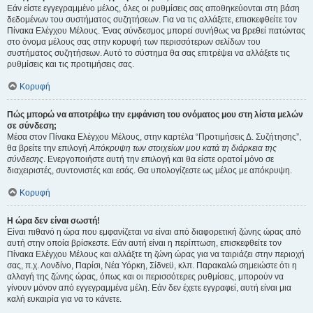
Εάν είστε εγγεγραμμένο μέλος, όλες οι ρυθμίσεις σας αποθηκεύονται στη βάση
δεδομένων του συστήματος συζητήσεων. Για να τις αλλάξετε, επισκεφθείτε τον
Πίνακα Ελέγχου Μέλους. Ένας σύνδεσμος μπορεί συνήθως να βρεθεί πατώντας
στο όνομα μέλους σας στην κορυφή των περισσότερων σελίδων του
συστήματος συζητήσεων. Αυτό το σύστημα θα σας επιτρέψει να αλλάξετε τις
ρυθμίσεις και τις προτιμήσεις σας.
Κορυφή
Πώς μπορώ να αποτρέψω την εμφάνιση του ονόματος μου στη λίστα μελών
σε σύνδεση;
Μέσα στον Πίνακα Ελέγχου Μέλους, στην καρτέλα “Προτιμήσεις Δ. Συζήτησης”,
θα βρείτε την επιλογή
Απόκρυψη των στοιχείων μου κατά τη διάρκεια της
σύνδεσης
. Ενεργοποιήστε αυτή την επιλογή και θα είστε ορατοί μόνο σε
διαχειριστές, συντονιστές και εσάς. Θα υπολογίζεστε ως μέλος με απόκρυψη.
Κορυφή
Η ώρα δεν είναι σωστή!
Είναι πιθανό η ώρα που εμφανίζεται να είναι από διαφορετική ζώνης ώρας από
αυτή στην οποία βρίσκεστε. Εάν αυτή είναι η περίπτωση, επισκεφθείτε τον
Πίνακα Ελέγχου Μέλους και αλλάξτε τη ζώνη ώρας για να ταιριάζει στην περιοχή
σας, π.χ. Λονδίνο, Παρίσι, Νέα Υόρκη, Σίδνεϋ, κλπ. Παρακαλώ σημειώστε ότι η
αλλαγή της ζώνης ώρας, όπως και οι περισσότερες ρυθμίσεις, μπορούν να
γίνουν μόνον από εγγεγραμμένα μέλη. Εάν δεν έχετε εγγραφεί, αυτή είναι μια
καλή ευκαιρία για να το κάνετε.