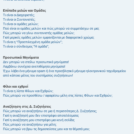
Επίπεδα μελών και Ομάδες
Τι είναι οι Διαχειριστές;
Τι είναι οι Συντονιστές;
Τι είναι οι ομάδες μελών;
Πού είναι οι ομάδες μελών και πώς μπορώ να συμμετάσχω σε μια;
Πώς μπορώ να γίνω συντονιστής ομάδας μελών;
Γιατί μερικές ομάδες μελών εμφανίζονται με διαφορετικό χρώμα;
Τι είναι η “Προεπιλεγμένη ομάδα μελών”;
Τι είναι ο σύνδεσμος "Η ομάδα”;
Προσωπικά Μηνύματα
Δεν μπορώ να στείλω προσωπικά μηνύματα!
Λαμβάνω συνέχεια ανεπιθύμητα μηνύματα!
Έχω λάβει ένα μήνυμα spam ή ένα προσβλητικό μήνυμα ηλεκτρονικού ταχυδρομείου
από κάποιο μέλος του συστήματος συζητήσεων!
Φίλοι και εχθροί
Τι είναι η λίστα Φίλων και Εχθρών;
Πώς μπορώ να προσθέσω / αφαιρέσω μέλη στις λίστες Φίλων και Εχθρών;
Αναζήτηση στις Δ. Συζητήσεις
Πώς μπορώ να αναζητήσω σε μια ή περισσότερες Δ. Συζητήσεις;
Γιατί η αναζήτησή μου δεν επιστρέφει αποτελέσματα;
Γιατί η αναζήτηση μου επιστρέφει μια κενή σελίδα;
Πώς μπορώ να αναζητήσω για μέλη;
Πώς μπορώ να βρω τις δημοσιεύσεις μου και τα θέματά μου;