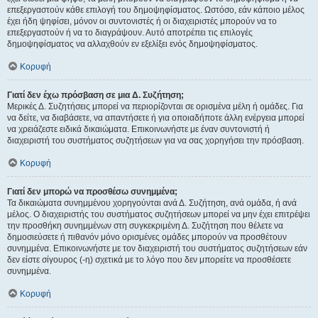
επεξεργαστούν κάθε επιλογή του δημοψηφίσματος. Ωστόσο, εάν κάποιο μέλος
έχει ήδη ψηφίσει, μόνον οι συντονιστές ή οι διαχειριστές μπορούν να το
επεξεργαστούν ή να το διαγράψουν. Αυτό αποτρέπει τις επιλογές
δημοψηφίσματος να αλλαχθούν εν εξελίξει ενός δημοψηφίσματος.
Κορυφή
Γιατί δεν έχω πρόσβαση σε μια Δ. Συζήτηση;
Μερικές Δ. Συζητήσεις μπορεί να περιορίζονται σε ορισμένα μέλη ή ομάδες. Για
να δείτε, να διαβάσετε, να απαντήσετε ή για οποιαδήποτε άλλη ενέργεια μπορεί
να χρειάζεστε ειδικά δικαιώματα. Επικοινωνήστε με έναν συντονιστή ή
διαχειριστή του συστήματος συζητήσεων για να σας χορηγήσει την πρόσβαση.
Κορυφή
Γιατί δεν μπορώ να προσθέσω συνημμένα;
Τα δικαιώματα συνημμένου χορηγούνται ανά Δ. Συζήτηση, ανά ομάδα, ή ανά
μέλος. Ο διαχειριστής του συστήματος συζητήσεων μπορεί να μην έχει επιτρέψει
την προσθήκη συνημμένων στη συγκεκριμένη Δ. Συζήτηση που θέλετε να
δημοσιεύσετε ή πιθανόν μόνο ορισμένες ομάδες μπορούν να προσθέτουν
συνημμένα. Επικοινωνήστε με τον διαχειριστή του συστήματος συζητήσεων εάν
δεν είστε σίγουρος (-η) σχετικά με το λόγο που δεν μπορείτε να προσθέσετε
συνημμένα.
Κορυφή