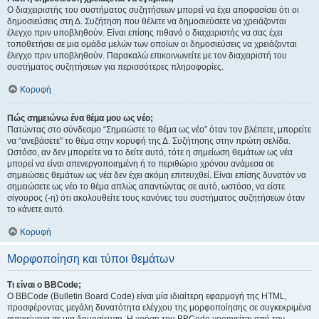
Ο διαχειριστής του συστήματος συζητήσεων μπορεί να έχει αποφασίσει ότι οι
δημοσιεύσεις στη Δ. Συζήτηση που θέλετε να δημοσιεύσετε να χρειάζονται
έλεγχο πριν υποβληθούν. Είναι επίσης πιθανό ο διαχειριστής να σας έχει
τοποθετήσει σε μια ομάδα μελών των οποίων οι δημοσιεύσεις να χρειάζονται
έλεγχο πριν υποβληθούν. Παρακαλώ επικοινωνείτε με τον διαχειριστή του
συστήματος συζητήσεων για περισσότερες πληροφορίες.
Κορυφή
Πώς σημειώνω ένα θέμα μου ως νέο;
Πατώντας στο σύνδεσμο “Σημειώστε το θέμα ως νέο” όταν τον βλέπετε, μπορείτε
να “ανεβάσετε” το θέμα στην κορυφή της Δ. Συζήτησης στην πρώτη σελίδα.
Ωστόσο, αν δεν μπορείτε να το δείτε αυτό, τότε η σημείωση θεμάτων ως νέα
μπορεί να είναι απενεργοποιημένη ή το περιθώριο χρόνου ανάμεσα σε
σημειώσεις θεμάτων ως νέα δεν έχει ακόμη επιτευχθεί. Είναι επίσης δυνατόν να
σημειώσετε ως νέο το θέμα απλώς απαντώντας σε αυτό, ωστόσο, να είστε
σίγουρος (-η) ότι ακολουθείτε τους κανόνες του συστήματος συζητήσεων όταν
το κάνετε αυτό.
Κορυφή
Μορφοποίηση και τύποι θεμάτων
Τι είναι ο BBCode;
Ο BBCode (Bulletin Board Code) είναι μία ιδιαίτερη εφαρμογή της HTML,
προσφέροντας μεγάλη δυνατότητα ελέγχου της μορφοποίησης σε συγκεκριμένα