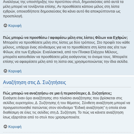
Αναλόγως της υποστήριξης του προτύπου στυλ, δημοσιεύσεις από αυτά τα
μέλη μπορεί να τονίζονται επίσης. Αν προσθέσετε κάποιο μέλος στη λίστα
εχθρών, οποιεσδήποτε δημοσιεύσεις θα κάνει αυτό θα αποκρύπτονται ως
προεπιλογή.
Κορυφή
Πώς μπορώ να προσθέσω / αφαιρέσω μέλη στις λίστες Φίλων και Εχθρών;
Μπορείτε να προσθέσετε μέλη στις λίστες με δύο τρόπους. Στο προφίλ του κάθε
μέλους, υπάρχει ένας σύνδεσμος για να το προσθέσετε στη λίστα σας είτε των
Φίλων, είτε των Εχθρών. Εναλλακτικά, από τον Πίνακα Ελέγχου Μέλους,
μπορείτε κατευθείαν να προσθέσετε μέλη εισάγοντας το όνομα τους. Μπορείτε
επίσης να αφαιρέσετε μέλη από τη λίστα σας χρησιμοποιώντας την ίδια σελίδα.
Κορυφή
Αναζήτηση στις Δ. Συζητήσεις
Πώς μπορώ να αναζητήσω σε μια ή περισσότερες Δ. Συζητήσεις;
Εισάγετε έναν όρο αναζήτησης στο πλαίσιο αναζήτησης που βρίσκεται στις
σελίδες ευρετηρίου, Δ. Συζήτησης ή του θέματος. Σύνθετη αναζήτηση μπορεί να
πραγματοποιηθεί πατώντας στον σύνδεσμο “Ειδική αναζήτηση” η οποία είναι
διαθέσιμη σε όλες τις σελίδες στη Δ. Συζήτηση. Το πώς να κάνετε αναζήτηση
ίσως εξαρτάται από το στυλ που χρησιμοποιείτε.
Κορυφή