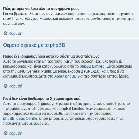
Πώς μπορώ να βρω όλα τα συνημμένα μου;
Για να βρείτε τη λίστα των συνημμένων σας τα οποία έχετε φορτώσει, πηγαίνετε
στον Πίνακα Ελέγχου Μέλους και ακολουθήστε τους συνδέσμους στην ενότητα
συνημμένων.
Κορυφή
Θέματα σχετικά με το phpBB
Ποιος έχει δημιουργήσει αυτό το σύστημα συζητήσεων;
Αυτό το λογισμικό (στη μη τροποποιημένη του έκδοση) έχει υλοποιηθεί,
κυκλοφορήσει και είναι κατοχυρωμένο από το
phpBB Limited
. Είναι διαθέσιμο
υπό την GNU General Public License, έκδοση 2 (GPL-2.0) και μπορεί να
διανεμηθεί ελεύθερα. Δείτε στο
About phpBB
για περισσότερες λεπτομέρειες.
Κορυφή
Γιατί δεν είναι διαθέσιμο το Χ χαρακτηριστικό;
Αυτό το πρόγραμμα δημιουργήθηκε και η άδεια χρήσης του αποδόθηκε από
την ομάδα ανάπτυξης λογισμικού phpBB Limited. Εάν νομίζετε ότι κάποιο
χαρακτηριστικό πρέπει να προστεθεί, επισκεφθείτε την ιστοσελίδα
phpBB Ideas Centre
, όπου μπορείτε να ψηφίσετε υπάρχουσες ιδέες ή να
προτείνετε νέες λειτουργίες.
Κορυφή