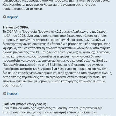
ηλεκτρονικού ταχυδρομείου από και προς άλλα μέλη, ένταξη σε ομάδα μελών,
κλπ. Χρειάζονται μόνο μερικά λεπτά για την εγγραφή σας οπότε σας
συμβουλεύουμε να το κάνετε.
Κορυφή
Τι είναι το COPPA;
Το COPPA, ή Προστασία Προσωπικών Δεδομένων Ανηλίκων στο Διαδίκτυο,
πράξη του 1998, είναι νόμος που απαιτεί από δικτυακούς τόπους οι οποίοι
μπορούν να συλλέγουν πληροφορίες από ανηλίκους κάτω των 13 ετών να
έχουν γραπτή γονική συναίνεση ή κάποια άλλη μέθοδο νομικής επιβεβαίωσης
κηδεμόνα, που να επιτρέπει τη συλλογή προσωπικών δεδομένων από ανήλικο
ηλικίας μικρότερης των 13. Εάν δεν είστε σίγουρος (-η) αν αυτό ισχύει για σας,
όπως κάποιος ο οποίος προσπαθεί να εγγραφεί ή στην ιστοσελίδα που
προσπαθείτε να εγγραφείτε, επικοινωνήστε με νομικό σύμβουλο για βοήθεια.
Παρακαλώ σημειώστε ότι το phpBB Limited και ο ιδιοκτήτης του εν λόγω
συστήματος συζητήσεων δεν μπορεί να δώσει νομική συμβουλή και δεν είναι
ένα σημείο επαφής για ενδοιασμούς νομικού χαρακτήρα οποιουδήποτε είδους,
εκτός από τις περιπτώσεις που περιγράφονται στην ερώτηση “Με ποιόν θα
επικοινωνήσω σχετικά με νομικά ή θέματα κατάχρησης πάνω στο σύστημα
συζητήσεων;”.
Κορυφή
Γιατί δεν μπορώ να εγγραφώ;
Είναι πιθανόν κάποιος διαχειριστής του συστήματος συζητήσεων να έχει
απενεργοποιήσει τις εγγραφές για να αποτρέψει νέους επισκέπτες να