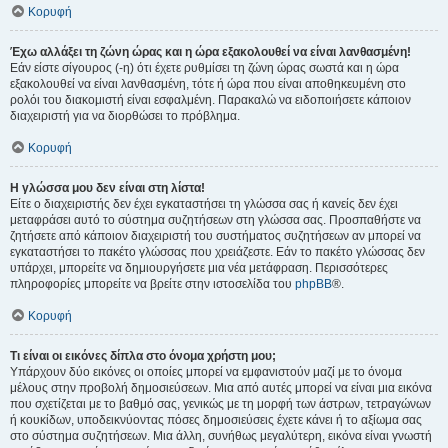
Κορυφή
Έχω αλλάξει τη ζώνη ώρας και η ώρα εξακολουθεί να είναι λανθασμένη!
Εάν είστε σίγουρος (-η) ότι έχετε ρυθμίσει τη ζώνη ώρας σωστά και η ώρα
εξακολουθεί να είναι λανθασμένη, τότε ή ώρα που είναι αποθηκευμένη στο
ρολόι του διακομιστή είναι εσφαλμένη. Παρακαλώ να ειδοποιήσετε κάποιον
διαχειριστή για να διορθώσει το πρόβλημα.
Κορυφή
Η γλώσσα μου δεν είναι στη λίστα!
Είτε ο διαχειριστής δεν έχει εγκαταστήσει τη γλώσσα σας ή κανείς δεν έχει
μεταφράσει αυτό το σύστημα συζητήσεων στη γλώσσα σας. Προσπαθήστε να
ζητήσετε από κάποιον διαχειριστή του συστήματος συζητήσεων αν μπορεί να
εγκαταστήσει το πακέτο γλώσσας που χρειάζεστε. Εάν το πακέτο γλώσσας δεν
υπάρχει, μπορείτε να δημιουργήσετε μια νέα μετάφραση. Περισσότερες
πληροφορίες μπορείτε να βρείτε στην ιστοσελίδα του
phpBB
®.
Κορυφή
Τι είναι οι εικόνες δίπλα στο όνομα χρήστη μου;
Υπάρχουν δύο εικόνες οι οποίες μπορεί να εμφανιστούν μαζί με το όνομα
μέλους στην προβολή δημοσιεύσεων. Μια από αυτές μπορεί να είναι μια εικόνα
που σχετίζεται με το βαθμό σας, γενικώς με τη μορφή των άστρων, τετραγώνων
ή κουκίδων, υποδεικνύοντας πόσες δημοσιεύσεις έχετε κάνει ή το αξίωμα σας
στο σύστημα συζητήσεων. Μια άλλη, συνήθως μεγαλύτερη, εικόνα είναι γνωστή