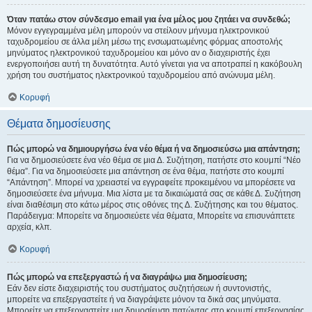
Όταν πατάω στον σύνδεσμο email για ένα μέλος μου ζητάει να συνδεθώ;
Μόνον εγγεγραμμένα μέλη μπορούν να στείλουν μήνυμα ηλεκτρονικού
ταχυδρομείου σε άλλα μέλη μέσω της ενσωματωμένης φόρμας αποστολής
μηνύματος ηλεκτρονικού ταχυδρομείου και μόνο αν ο διαχειριστής έχει
ενεργοποιήσει αυτή τη δυνατότητα. Αυτό γίνεται για να αποτραπεί η κακόβουλη
χρήση του συστήματος ηλεκτρονικού ταχυδρομείου από ανώνυμα μέλη.
Κορυφή
Θέματα δημοσίευσης
Πώς μπορώ να δημιουργήσω ένα νέο θέμα ή να δημοσιεύσω μια απάντηση;
Για να δημοσιεύσετε ένα νέο θέμα σε μια Δ. Συζήτηση, πατήστε στο κουμπί “Νέο
θέμα”. Για να δημοσιεύσετε μια απάντηση σε ένα θέμα, πατήστε στο κουμπί
“Απάντηση”. Μπορεί να χρειαστεί να εγγραφείτε προκειμένου να μπορέσετε να
δημοσιεύσετε ένα μήνυμα. Μια λίστα με τα δικαιώματά σας σε κάθε Δ. Συζήτηση
είναι διαθέσιμη στο κάτω μέρος στις οθόνες της Δ. Συζήτησης και του θέματος.
Παράδειγμα: Μπορείτε να δημοσιεύετε νέα θέματα, Μπορείτε να επισυνάπτετε
αρχεία, κλπ.
Κορυφή
Πώς μπορώ να επεξεργαστώ ή να διαγράψω μια δημοσίευση;
Εάν δεν είστε διαχειριστής του συστήματος συζητήσεων ή συντονιστής,
μπορείτε να επεξεργαστείτε ή να διαγράψετε μόνον τα δικά σας μηνύματα.
Μπορείτε να επεξεργαστείτε μια δημοσίευση πατώντας στο κουμπί επεξεργασίας