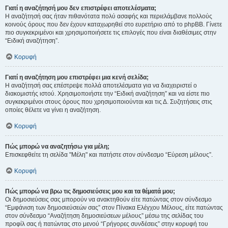
Γιατί η αναζήτησή μου δεν επιστρέφει αποτελέσματα;
Η αναζήτησή σας ήταν πιθανότατα πολύ ασαφής και περιελάμβανε πολλούς
κοινούς όρους που δεν έχουν καταχωρηθεί στο ευρετήριο από το phpBB. Γίνετε
πιο συγκεκριμένοι και χρησιμοποιήσετε τις επιλογές που είναι διαθέσιμες στην
“Ειδική αναζήτηση”.
Κορυφή
Γιατί η αναζήτηση μου επιστρέφει μια κενή σελίδα;
Η αναζήτησή σας επέστρεψε πολλά αποτελέσματα για να διαχειριστεί ο
διακομιστής ιστού. Χρησιμοποιήστε την “Ειδική αναζήτηση” και να είστε πιο
συγκεκριμένοι στους όρους που χρησιμοποιούνται και τις Δ. Συζητήσεις στις
οποίες θέλετε να γίνει η αναζήτηση.
Κορυφή
Πώς μπορώ να αναζητήσω για μέλη;
Επισκεφθείτε τη σελίδα "Μέλη" και πατήστε στον σύνδεσμο “Εύρεση μέλους”.
Κορυφή
Πώς μπορώ να βρω τις δημοσιεύσεις μου και τα θέματά μου;
Οι δημοσιεύσεις σας μπορούν να ανακτηθούν είτε πατώντας στον σύνδεσμο
“Εμφάνιση των δημοσιεύσεών σας” στον Πίνακα Ελέγχου Μέλους, είτε πατώντας
στον σύνδεσμο “Αναζήτηση δημοσιεύσεων μέλους” μέσω της σελίδας του
προφίλ σας ή πατώντας στο μενού “Γρήγορες συνδέσεις” στην κορυφή του