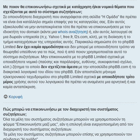
Με ποιον θα επικοινωνήσω σχετικά με κατάχρηση ή/και νομικά θέματα που
σχετίζονται με αυτό το σύστημα συζητήσεων;
Σε οποιονδήποτε διαχειριστή που αναγράφεται στη σελίδα “Η Ομάδα” θα πρέπει
να είναι ένα κατάλληλο σημείο επαφής για τις καταγγελίες σας. Εάν αυτός
εξακολουθεί να μην ανταποκρίνεται τότε θα πρέπει να επικοινωνήσετε με τον
ιδιοκτήτη του domain (κάντε μια
whois αναζήτηση
) ή, εάν αυτός λειτουργεί σε
μια δωρεάν υπηρεσία (π.χ. Yahoo !, free.fr, f2s.com, κλπ), με τη διοίκηση ή το
τμήμα καταχρήσεων της υπηρεσίας αυτής. Παρακαλώ σημειώστε ότι το phpBB
Limited
δεν έχει καμία αρμοδιότητα
και δεν μπορεί με οποιονδήποτε τρόπο να
θεωρηθεί υπεύθυνο για το πώς, πού ή από ποιον χρησιμοποιείται αυτό το
σύστημα συζητήσεων. Μην επικοινωνείτε με το phpBB Limited σχετικά με
οποιαδήποτε νομικό (παύσης και παράλειψης, ευθύνης, συκοφαντικό σχόλιο,
κλπ.) ζήτημα το οποίο
δεν σχετίζεται άμεσα
με την ιστοσελίδα phpBB.com ή το
διακριτικό λογισμικό του ιδίου του phpBB. Εάν αποστείλετε μήνυμα
ηλεκτρονικού ταχυδρομείου στο phpBB Limited σχετικά
με οποιοδήποτε τρίτο
μέρος
χρήσης αυτού του λογισμικού θα πρέπει να αναμένετε μια αρνητική ή και
καμία ανταπόκριση.
Κορυφή
Πώς μπορώ να επικοινωνήσω με τον διαχειριστή του συστήματος
συζητήσεων;
Όλα τα μέλη του συστήματος συζητήσεων μπορούν να χρησιμοποιούν τη
φόρμα “Επικοινωνήστε μαζί μας”, εάν η επιλογή είναι ενεργοποιημένη από τον
διαχειριστή του συστήματος συζητήσεων.
Τα μέλη του συστήματος συζητήσεων μπορούν επίσης να χρησιμοποιούν τον
σύνδεσμο “Η ομάδα”.