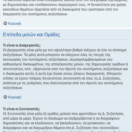
Τα εικονίδια θεμάτων είναι επιλεγμένες εικόνες από τον συγγραφέα σχετιζόμενες
με δημοσιεύσεις και υποδεικνύουν περιεχόμενό τους. Η δυνατότητα για χρήση
εικονιδίων θεμάτων εξαρτάται από τα δικαιώματα που ορίστηκαν από τον
διαχειριστή του συστήματος συζητήσεων.
Κορυφή
Επίπεδα μελών και Ομάδες
Τι είναι οι Διαχειριστές;
Οι Διαχειριστές είναι μέλη με τον υψηλότερο βαθμό ελέγχου σε όλο το σύστημα
συζητήσεων. Τα μέλη αυτά μπορούν να ελέγχουν όλες τις πτυχές της
λειτουργίας του συστήματος συζητήσεων, συμπεριλαμβανομένων του
καθορισμού δικαιωμάτων, της απαγόρευσης μελών, της δημιουργίας ομάδων ή
συντονιστών, κλπ., εξαρτώνται από τον ιδρυτή του συστήματος συζητήσεων και
τι δικαιώματα αυτός ή αυτή έχει δώσει στους άλλους διαχειριστές. Μπορούν
επίσης να έχουν πλήρεις δυνατότητες συντονιστή σε όλες τις Δ. Συζητήσεις,
ανάλογα με τις ρυθμίσεις που διατυπώνεται από τον ιδρυτή του συστήματος
συζητήσεων.
Κορυφή
Τι είναι οι Συντονιστές;
Οι Συντονιστές είναι μέλη (ή ομάδες μελών) που φροντίζουν τις Δ. Συζητήσεις
από μέρα σε μέρα. Έχουν το δικαίωμα να επεξεργάζονται ή να διαγράφουν
δημοσιεύσεις και να κλειδώνουν, να ξεκλειδώνουν, να μετακινούν, να
διαγράφουν και να διαχωρίζουν θέματα στη Δ. Συζήτηση που συντονίζουν.