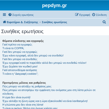
pepdym.gr
Συχνές ερωτήσεις
Εγγραφή
Σύνδεση
Α
Ευρετήριο Δ. Συζήτησης
Συνήθεις ερωτήσεις
ν
Συνήθεις ερωτήσεις
α
ζ
Θέματα σύνδεσης και εγγραφής
Γιατί πρέπει να εγγραφώ;
ή
Τι είναι το COPPA;
τ
Γιατί δεν μπορώ να εγγραφώ;
Έχω κάνει εγγραφή, αλλά δεν μπορώ να συνδεθώ!
η
Γιατί δεν μπορώ να συνδεθώ;
Έχω εγγραφεί κατά το παρελθόν αλλά δεν μπορώ να συνδεθώ πλέον!
σ
Έχω ξεχάσει τον κωδικό μου!
η
Γιατί αποσυνδέομαι αυτόματα;
Τι κάνει η “Διαγραφή cookies”;
Προτιμήσεις μέλους και ρυθμίσεις
Πώς μπορώ να αλλάξω τις ρυθμίσεις μου;
Πώς μπορώ να αποτρέψω την εμφάνιση του ονόματος μου στη λίστα μελών σε
σύνδεση;
Η ώρα δεν είναι σωστή!
Έχω αλλάξει τη ζώνη ώρας και η ώρα εξακολουθεί να είναι λανθασμένη!
Η γλώσσα μου δεν είναι στη λίστα!
Τι είναι οι εικόνες δίπλα στο όνομα χρήστη μου;