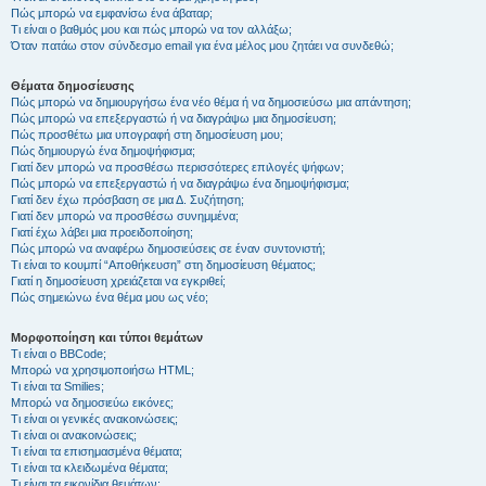
Πώς μπορώ να εμφανίσω ένα άβαταρ;
Τι είναι ο βαθμός μου και πώς μπορώ να τον αλλάξω;
Όταν πατάω στον σύνδεσμο email για ένα μέλος μου ζητάει να συνδεθώ;
Θέματα δημοσίευσης
Πώς μπορώ να δημιουργήσω ένα νέο θέμα ή να δημοσιεύσω μια απάντηση;
Πώς μπορώ να επεξεργαστώ ή να διαγράψω μια δημοσίευση;
Πώς προσθέτω μια υπογραφή στη δημοσίευση μου;
Πώς δημιουργώ ένα δημοψήφισμα;
Γιατί δεν μπορώ να προσθέσω περισσότερες επιλογές ψήφων;
Πώς μπορώ να επεξεργαστώ ή να διαγράψω ένα δημοψήφισμα;
Γιατί δεν έχω πρόσβαση σε μια Δ. Συζήτηση;
Γιατί δεν μπορώ να προσθέσω συνημμένα;
Γιατί έχω λάβει μια προειδοποίηση;
Πώς μπορώ να αναφέρω δημοσιεύσεις σε έναν συντονιστή;
Τι είναι το κουμπί “Αποθήκευση” στη δημοσίευση θέματος;
Γιατί η δημοσίευση χρειάζεται να εγκριθεί;
Πώς σημειώνω ένα θέμα μου ως νέο;
Μορφοποίηση και τύποι θεμάτων
Τι είναι ο BBCode;
Μπορώ να χρησιμοποιήσω HTML;
Τι είναι τα Smilies;
Μπορώ να δημοσιεύω εικόνες;
Τι είναι οι γενικές ανακοινώσεις;
Τι είναι οι ανακοινώσεις;
Τι είναι τα επισημασμένα θέματα;
Τι είναι τα κλειδωμένα θέματα;
Τι είναι τα εικονίδια θεμάτων;