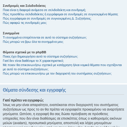
Συνδρομές και Σελιδοδείκτες
Ποια είναι η διαφορά ανάμεσα σε σελιδοδείκτη και συνδρομή;
Πώς προσθέτω σελιδοδείκτες ή εγγράφομαι σε συνδρομές σε συγκεκριμένα θέματα;
Πώς εγγράφομαι σε συνδρομές σε συγκεκριμένες Δ. Συζητήσεις;
Πώς αφαιρώ τις συνδρομές μου;
Συνημμένα
Τι συνημμένα επιτρέπονται σε αυτό το σύστημα συζητήσεων;
Πώς μπορώ να βρω όλα τα συνημμένα μου;
Θέματα σχετικά με το phpBB
Ποιος έχει δημιουργήσει αυτό το σύστημα συζητήσεων;
Γιατί δεν είναι διαθέσιμο το Χ χαρακτηριστικό;
Με ποιον θα επικοινωνήσω σχετικά με κατάχρηση ή/και νομικά θέματα που σχετίζονται
με αυτό το σύστημα συζητήσεων;
Πώς μπορώ να επικοινωνήσω με τον διαχειριστή του συστήματος συζητήσεων;
Θέματα σύνδεσης και εγγραφής
Γιατί πρέπει να εγγραφώ;
Ίσως να μην είναι απαραίτητο, εναπόκειται στον διαχειριστή του συστήματος
συζητήσεων ως προς το αν θα πρέπει να εγγραφείτε προκειμένου να αναρτήσετε
μηνύματα. Ωστόσο, η εγγραφή θα σας δώσει πρόσβαση σε πρόσθετες
υπηρεσίες που δεν είναι διαθέσιμες σε επισκέπτες όπως ο καθορισμός εικόνων
μελών (avatars), προσωπικά μηνύματα, αποστολή και λήψη μηνυμάτων