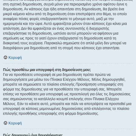
στη σχετική δημοσίευση, συχνά μόνο για περιορισμένο χρόνο αφότου έγινε η
δημοσίευση. Αν κάποιος έχει ήδη απαντήσει στη δημοσίευση, θα βρείτε ένα
μικρό κείμενο κάτω από τη δημοσίευση όταν επιστρέψετε στο θέμα, το οποίο
αναφέρει πόσες φορές επεξεργαστήκατε το μήνυμα αυτό, μαζί με την
ημερομηνία και την ώρα. Αυτό εμφανίζεται μόνον όταν κάποιος έχει κάνει μια
απάντηση. Δεν θα εμφανίζεται αν ένας συντονιστής ή διαχειριστής
επεξεργάστηκε τη δημοσίευση, ωστόσο αυτοί μπορούν να αφήσουν μια
σημείωση ως προς το γιατί έχουν επεξεργαστεί τη δημοσίευση κατά τη
διακριτική τους ευχέρεια. Παρακαλώ σημειώστε ότι απλά μέλη δεν μπορεί να
διαγράψουν μια δημοσίευση από τη στιγμή που κάποιος έχει απαντήσει.
Κορυφή
Πώς προσθέτω μια υπογραφή στη δημοσίευση μου;
Για να προσθέσετε υπογραφή σε μια δημοσίευση πρέπει πρώτα να
δημιουργήσετε μια μέσω του Πίνακα Ελέγχου Μέλους. Μόλις δημιουργηθεί,
μπορείτε να σημειώσετε το πλαίσιο επιλογής
Προσάρτηση υπογραφής
στη
φόρμα της δημοσίευσης για να προσθέσετε την υπογραφή σας. Μπορείτε
επίσης να προσθέσετε μια υπογραφή ως προεπιλογή για όλες τις δημοσιεύσεις
σας σημειώνοντας το κατάλληλο κουμπί επιλογής στον Πίνακα Ελέγχου
Μέλους. Εάν το κάνετε αυτό, μπορείτε και πάλι να αποτρέψετε να προστεθεί μια
υπογραφή σε κάποιες μεμονωμένες δημοσιεύσεις από-επιλέγοντας το πλαίσιο
επιλογής προσθήκης υπογραφής στη φόρμα δημοσίευσης.
Κορυφή
Πώς δημιουργώ ένα δημοψήφισμα;