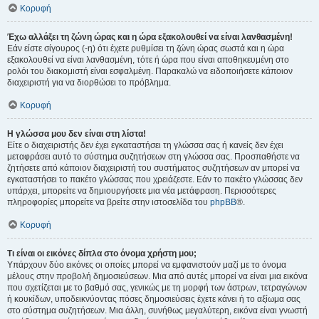
Κορυφή
Έχω αλλάξει τη ζώνη ώρας και η ώρα εξακολουθεί να είναι λανθασμένη!
Εάν είστε σίγουρος (-η) ότι έχετε ρυθμίσει τη ζώνη ώρας σωστά και η ώρα
εξακολουθεί να είναι λανθασμένη, τότε ή ώρα που είναι αποθηκευμένη στο
ρολόι του διακομιστή είναι εσφαλμένη. Παρακαλώ να ειδοποιήσετε κάποιον
διαχειριστή για να διορθώσει το πρόβλημα.
Κορυφή
Η γλώσσα μου δεν είναι στη λίστα!
Είτε ο διαχειριστής δεν έχει εγκαταστήσει τη γλώσσα σας ή κανείς δεν έχει
μεταφράσει αυτό το σύστημα συζητήσεων στη γλώσσα σας. Προσπαθήστε να
ζητήσετε από κάποιον διαχειριστή του συστήματος συζητήσεων αν μπορεί να
εγκαταστήσει το πακέτο γλώσσας που χρειάζεστε. Εάν το πακέτο γλώσσας δεν
υπάρχει, μπορείτε να δημιουργήσετε μια νέα μετάφραση. Περισσότερες
πληροφορίες μπορείτε να βρείτε στην ιστοσελίδα του
phpBB
®.
Κορυφή
Τι είναι οι εικόνες δίπλα στο όνομα χρήστη μου;
Υπάρχουν δύο εικόνες οι οποίες μπορεί να εμφανιστούν μαζί με το όνομα
μέλους στην προβολή δημοσιεύσεων. Μια από αυτές μπορεί να είναι μια εικόνα
που σχετίζεται με το βαθμό σας, γενικώς με τη μορφή των άστρων, τετραγώνων
ή κουκίδων, υποδεικνύοντας πόσες δημοσιεύσεις έχετε κάνει ή το αξίωμα σας
στο σύστημα συζητήσεων. Μια άλλη, συνήθως μεγαλύτερη, εικόνα είναι γνωστή