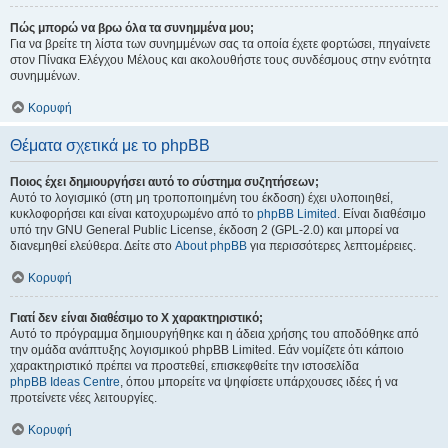
Πώς μπορώ να βρω όλα τα συνημμένα μου;
Για να βρείτε τη λίστα των συνημμένων σας τα οποία έχετε φορτώσει, πηγαίνετε
στον Πίνακα Ελέγχου Μέλους και ακολουθήστε τους συνδέσμους στην ενότητα
συνημμένων.
Κορυφή
Θέματα σχετικά με το phpBB
Ποιος έχει δημιουργήσει αυτό το σύστημα συζητήσεων;
Αυτό το λογισμικό (στη μη τροποποιημένη του έκδοση) έχει υλοποιηθεί,
κυκλοφορήσει και είναι κατοχυρωμένο από το
phpBB Limited
. Είναι διαθέσιμο
υπό την GNU General Public License, έκδοση 2 (GPL-2.0) και μπορεί να
διανεμηθεί ελεύθερα. Δείτε στο
About phpBB
για περισσότερες λεπτομέρειες.
Κορυφή
Γιατί δεν είναι διαθέσιμο το Χ χαρακτηριστικό;
Αυτό το πρόγραμμα δημιουργήθηκε και η άδεια χρήσης του αποδόθηκε από
την ομάδα ανάπτυξης λογισμικού phpBB Limited. Εάν νομίζετε ότι κάποιο
χαρακτηριστικό πρέπει να προστεθεί, επισκεφθείτε την ιστοσελίδα
phpBB Ideas Centre
, όπου μπορείτε να ψηφίσετε υπάρχουσες ιδέες ή να
προτείνετε νέες λειτουργίες.
Κορυφή