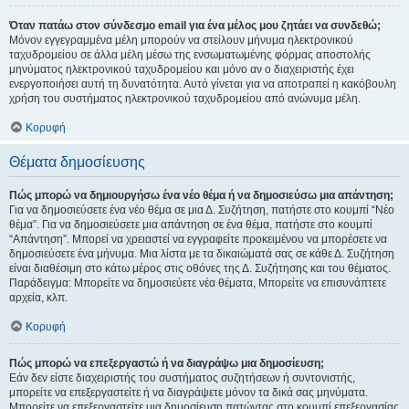
Όταν πατάω στον σύνδεσμο email για ένα μέλος μου ζητάει να συνδεθώ;
Μόνον εγγεγραμμένα μέλη μπορούν να στείλουν μήνυμα ηλεκτρονικού
ταχυδρομείου σε άλλα μέλη μέσω της ενσωματωμένης φόρμας αποστολής
μηνύματος ηλεκτρονικού ταχυδρομείου και μόνο αν ο διαχειριστής έχει
ενεργοποιήσει αυτή τη δυνατότητα. Αυτό γίνεται για να αποτραπεί η κακόβουλη
χρήση του συστήματος ηλεκτρονικού ταχυδρομείου από ανώνυμα μέλη.
Κορυφή
Θέματα δημοσίευσης
Πώς μπορώ να δημιουργήσω ένα νέο θέμα ή να δημοσιεύσω μια απάντηση;
Για να δημοσιεύσετε ένα νέο θέμα σε μια Δ. Συζήτηση, πατήστε στο κουμπί “Νέο
θέμα”. Για να δημοσιεύσετε μια απάντηση σε ένα θέμα, πατήστε στο κουμπί
“Απάντηση”. Μπορεί να χρειαστεί να εγγραφείτε προκειμένου να μπορέσετε να
δημοσιεύσετε ένα μήνυμα. Μια λίστα με τα δικαιώματά σας σε κάθε Δ. Συζήτηση
είναι διαθέσιμη στο κάτω μέρος στις οθόνες της Δ. Συζήτησης και του θέματος.
Παράδειγμα: Μπορείτε να δημοσιεύετε νέα θέματα, Μπορείτε να επισυνάπτετε
αρχεία, κλπ.
Κορυφή
Πώς μπορώ να επεξεργαστώ ή να διαγράψω μια δημοσίευση;
Εάν δεν είστε διαχειριστής του συστήματος συζητήσεων ή συντονιστής,
μπορείτε να επεξεργαστείτε ή να διαγράψετε μόνον τα δικά σας μηνύματα.
Μπορείτε να επεξεργαστείτε μια δημοσίευση πατώντας στο κουμπί επεξεργασίας