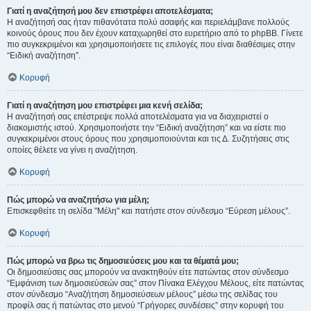
Γιατί η αναζήτησή μου δεν επιστρέφει αποτελέσματα;
Η αναζήτησή σας ήταν πιθανότατα πολύ ασαφής και περιελάμβανε πολλούς
κοινούς όρους που δεν έχουν καταχωρηθεί στο ευρετήριο από το phpBB. Γίνετε
πιο συγκεκριμένοι και χρησιμοποιήσετε τις επιλογές που είναι διαθέσιμες στην
“Ειδική αναζήτηση”.
Κορυφή
Γιατί η αναζήτηση μου επιστρέφει μια κενή σελίδα;
Η αναζήτησή σας επέστρεψε πολλά αποτελέσματα για να διαχειριστεί ο
διακομιστής ιστού. Χρησιμοποιήστε την “Ειδική αναζήτηση” και να είστε πιο
συγκεκριμένοι στους όρους που χρησιμοποιούνται και τις Δ. Συζητήσεις στις
οποίες θέλετε να γίνει η αναζήτηση.
Κορυφή
Πώς μπορώ να αναζητήσω για μέλη;
Επισκεφθείτε τη σελίδα "Μέλη" και πατήστε στον σύνδεσμο “Εύρεση μέλους”.
Κορυφή
Πώς μπορώ να βρω τις δημοσιεύσεις μου και τα θέματά μου;
Οι δημοσιεύσεις σας μπορούν να ανακτηθούν είτε πατώντας στον σύνδεσμο
“Εμφάνιση των δημοσιεύσεών σας” στον Πίνακα Ελέγχου Μέλους, είτε πατώντας
στον σύνδεσμο “Αναζήτηση δημοσιεύσεων μέλους” μέσω της σελίδας του
προφίλ σας ή πατώντας στο μενού “Γρήγορες συνδέσεις” στην κορυφή του