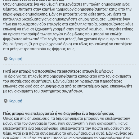
Όταν δημοσιεύετε ένα νέο θέμα ή επεξεργάζεστε την πρώτη δημοσίευση ενός
θέματος, πατήστε στην καρτέλα “Δημιουργία δημοψηφίσματος” κάτω από την
κύρια φόρμα δημοσίευσης. Εάν δεν μπορείτε να το δείτε αυτό, δεν έχετε τα
κατάλληλα δικαιώματα για να δημιουργήσετε δημοψηφίσματα. Εισάγετε έναν
τίτλο και τουλάχιστον δύο επιλογές στα κατάλληλα πεδία, διασφαλίζοντας κάθε
επιλογή να είναι σε ξεχωριστή γραμμή στην περιοχή κειμένου. Μπορείτε επίσης
να ορίσετε τον αριθμό των επιλογών ενός μέλους που μπορεί να επιλέξει
ψηφίζοντας κάτω από “Επιλογές ανά μέλος”, ένα χρονικό όριο ημερών για το
δημοψήφισμα, (0 για χωρίς χρονικό όριο) και τέλος την επιλογή να επιτρέψετε
στα μέλη να τροποποιούν τις ψήφους τους.
Κορυφή
Γιατί δεν μπορώ να προσθέσω περισσότερες επιλογές ψήφων;
Το όριο για τις επιλογές στα δημοψηφίσματα καθορίζεται από τον διαχειριστή
του συστήματος συζητήσεων. Εάν νομίζετε ότι χρειάζονται περισσότερες
επιλογές στο δικό σας δημοψήφισμα από το επιτρεπόμενο όριο, επικοινωνείτε
με τον διαχειριστή του συστήματος συζητήσεων.
Κορυφή
Πώς μπορώ να επεξεργαστώ ή να διαγράψω ένα δημοψήφισμα;
Όπως και στις δημοσιεύσεις, τα δημοψηφίσματα μπορούν να επεξεργαστούν
μόνον από τον συγγραφέα τους, έναν συντονιστή ή έναν διαχειριστή. Για να
επεξεργαστείτε ένα δημοψήφισμα, επεξεργαστείτε την πρώτη δημοσίευση στο
θέμα. Αυτή έχει πάντα συνδεδεμένο το δημοψήφισμα με αυτό. Εάν κανένας δεν
έχει δώσει μια ψήφο, τα μέλη μπορούν να διαγράψουν το δημοψήφισμα ή να