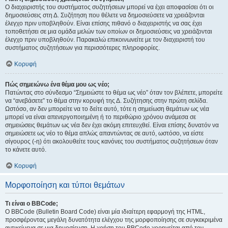
Ο διαχειριστής του συστήματος συζητήσεων μπορεί να έχει αποφασίσει ότι οι
δημοσιεύσεις στη Δ. Συζήτηση που θέλετε να δημοσιεύσετε να χρειάζονται
έλεγχο πριν υποβληθούν. Είναι επίσης πιθανό ο διαχειριστής να σας έχει
τοποθετήσει σε μια ομάδα μελών των οποίων οι δημοσιεύσεις να χρειάζονται
έλεγχο πριν υποβληθούν. Παρακαλώ επικοινωνείτε με τον διαχειριστή του
συστήματος συζητήσεων για περισσότερες πληροφορίες.
Κορυφή
Πώς σημειώνω ένα θέμα μου ως νέο;
Πατώντας στο σύνδεσμο “Σημειώστε το θέμα ως νέο” όταν τον βλέπετε, μπορείτε
να “ανεβάσετε” το θέμα στην κορυφή της Δ. Συζήτησης στην πρώτη σελίδα.
Ωστόσο, αν δεν μπορείτε να το δείτε αυτό, τότε η σημείωση θεμάτων ως νέα
μπορεί να είναι απενεργοποιημένη ή το περιθώριο χρόνου ανάμεσα σε
σημειώσεις θεμάτων ως νέα δεν έχει ακόμη επιτευχθεί. Είναι επίσης δυνατόν να
σημειώσετε ως νέο το θέμα απλώς απαντώντας σε αυτό, ωστόσο, να είστε
σίγουρος (-η) ότι ακολουθείτε τους κανόνες του συστήματος συζητήσεων όταν
το κάνετε αυτό.
Κορυφή
Μορφοποίηση και τύποι θεμάτων
Τι είναι ο BBCode;
Ο BBCode (Bulletin Board Code) είναι μία ιδιαίτερη εφαρμογή της HTML,
προσφέροντας μεγάλη δυνατότητα ελέγχου της μορφοποίησης σε συγκεκριμένα