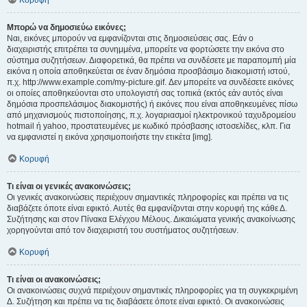
Κορυφή
Μπορώ να δημοσιεύω εικόνες;
Ναι, εικόνες μπορούν να εμφανίζονται στις δημοσιεύσεις σας. Εάν ο
διαχειριστής επιτρέπει τα συνημμένα, μπορείτε να φορτώσετε την εικόνα στο
σύστημα συζητήσεων. Διαφορετικά, θα πρέπει να συνδέσετε με παραπομπή μία
εικόνα η οποία αποθηκεύεται σε έναν δημόσια προσβάσιμο διακομιστή ιστού,
π.χ. http://www.example.com/my-picture.gif. Δεν μπορείτε να συνδέσετε εικόνες
οι οποίες αποθηκεύονται στο υπολογιστή σας τοπικά (εκτός εάν αυτός είναι
δημόσια προσπελάσιμος διακομιστής) ή εικόνες που είναι αποθηκευμένες πίσω
από μηχανισμούς πιστοποίησης, π.χ. λογαριασμοί ηλεκτρονικού ταχυδρομείου
hotmail ή yahoo, προστατευμένες με κωδικό πρόσβασης ιστοσελίδες, κλπ. Για
να εμφανιστεί η εικόνα χρησιμοποιήστε την ετικέτα [img].
Κορυφή
Τι είναι οι γενικές ανακοινώσεις;
Οι γενικές ανακοινώσεις περιέχουν σημαντικές πληροφορίες και πρέπει να τις
διαβάζετε όποτε είναι εφικτό. Αυτές θα εμφανίζονται στην κορυφή της κάθε Δ.
Συζήτησης και στον Πίνακα Ελέγχου Μέλους. Δικαιώματα γενικής ανακοίνωσης
χορηγούνται από τον διαχειριστή του συστήματος συζητήσεων.
Κορυφή
Τι είναι οι ανακοινώσεις;
Οι ανακοινώσεις συχνά περιέχουν σημαντικές πληροφορίες για τη συγκεκριμένη
Δ. Συζήτηση και πρέπει να τις διαβάσετε όποτε είναι εφικτό. Οι ανακοινώσεις