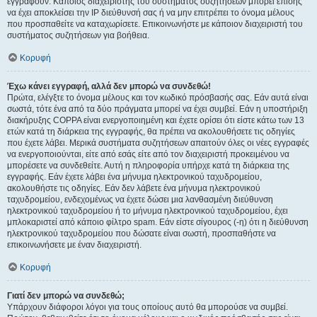
εγγραφούν. Κάποιος διαχειριστής του συστήματος συζητήσεων μπορεί επίσης
να έχει αποκλείσει την IP διεύθυνσή σας ή να μην επιτρέπει το όνομα μέλους
που προσπαθείτε να καταχωρίσετε. Επικοινωνήστε με κάποιον διαχειριστή του
συστήματος συζητήσεων για βοήθεια.
Κορυφή
Έχω κάνει εγγραφή, αλλά δεν μπορώ να συνδεθώ!
Πρώτα, ελέγξτε το όνομα μέλους και τον κωδικό πρόσβασής σας. Εάν αυτά είναι
σωστά, τότε ένα από τα δύο πράγματα μπορεί να έχει συμβεί. Εάν η υποστήριξη
διακήρυξης COPPA είναι ενεργοποιημένη και έχετε ορίσει ότι είστε κάτω των 13
ετών κατά τη διάρκεια της εγγραφής, θα πρέπει να ακολουθήσετε τις οδηγίες
που έχετε λάβει. Μερικά συστήματα συζητήσεων απαιτούν όλες οι νέες εγγραφές
να ενεργοποιούνται, είτε από εσάς είτε από τον διαχειριστή προκειμένου να
μπορέσετε να συνδεθείτε. Αυτή η πληροφορία υπήρχε κατά τη διάρκεια της
εγγραφής. Εάν έχετε λάβει ένα μήνυμα ηλεκτρονικού ταχυδρομείου,
ακολουθήστε τις οδηγίες. Εάν δεν λάβετε ένα μήνυμα ηλεκτρονικού
ταχυδρομείου, ενδεχομένως να έχετε δώσει μια λανθασμένη διεύθυνση
ηλεκτρονικού ταχυδρομείου ή το μήνυμα ηλεκτρονικού ταχυδρομείου, έχει
μπλοκαριστεί από κάποιο φίλτρο spam. Εάν είστε σίγουρος (-η) ότι η διεύθυνση
ηλεκτρονικού ταχυδρομείου που δώσατε είναι σωστή, προσπαθήστε να
επικοινωνήσετε με έναν διαχειριστή.
Κορυφή
Γιατί δεν μπορώ να συνδεθώ;
Υπάρχουν διάφοροι λόγοι για τους οποίους αυτό θα μπορούσε να συμβεί.