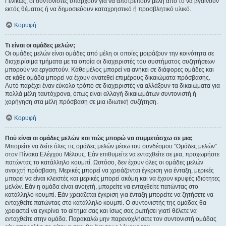
Γενικώς, οι συντονιστές υπάρχουν για να αποτρέπουν μέλη από το να βγαίνουν
εκτός θέματος ή να δημοσιεύουν καταχρηστικό ή προσβλητικό υλικό.
Κορυφή
Τι είναι οι ομάδες μελών;
Οι ομάδες μελών είναι ομάδες από μέλη οι οποίες μοιράζουν την κοινότητα σε
διαχειρίσιμα τμήματα με τα οποία οι διαχειριστές του συστήματος συζητήσεων
μπορούν να εργαστούν. Κάθε μέλος μπορεί να ανήκει σε διάφορες ομάδες και
σε κάθε ομάδα μπορεί να έχουν ανατεθεί επιμέρους δικαιώματα πρόσβασης.
Αυτό παρέχει έναν εύκολο τρόπο σε διαχειριστές να αλλάξουν τα δικαιώματα για
πολλά μέλη ταυτόχρονα, όπως είναι αλλαγή δικαιωμάτων συντονιστή ή
χορήγηση στα μέλη πρόσβαση σε μια ιδιωτική συζήτηση.
Κορυφή
Πού είναι οι ομάδες μελών και πώς μπορώ να συμμετάσχω σε μια;
Μπορείτε να δείτε όλες τις ομάδες μελών μέσω του συνδέσμου “Ομάδες μελών”
στον Πίνακα Ελέγχου Μέλους. Εάν επιθυμείτε να ενταχθείτε σε μια, προχωρήστε
πατώντας το κατάλληλο κουμπί. Ωστόσο, δεν έχουν όλες οι ομάδες μελών
ανοιχτή πρόσβαση. Μερικές μπορεί να χρειάζονται έγκριση για ένταξη, μερικές
μπορεί να είναι κλειστές και μερικές μπορεί ακόμη και να έχουν κρυφές ιδιότητες
μελών. Εάν η ομάδα είναι ανοιχτή, μπορείτε να ενταχθείτε πατώντας στο
κατάλληλο κουμπί. Εάν χρειάζεται έγκριση για ένταξη μπορείτε να ζητήσετε να
ενταχθείτε πατώντας στο κατάλληλο κουμπί. Ο συντονιστής της ομάδας θα
χρειαστεί να εγκρίνει το αίτημα σας και ίσως σας ρωτήσει γιατί θέλετε να
ενταχθείτε στην ομάδα. Παρακαλώ μην παρενοχλήσετε τον συντονιστή ομάδας