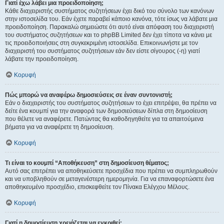
Γιατί έχω λάβει μια προειδοποίηση;
Κάθε διαχειριστής συστήματος συζητήσεων έχει δικό του σύνολο των κανόνων
στην ιστοσελίδα του. Εάν έχετε παραβεί κάποιο κανόνα, τότε ίσως να λάβατε μια
προειδοποίηση. Παρακαλώ σημειώστε ότι αυτό είναι απόφαση του διαχειριστή
του συστήματος συζητήσεων και το phpBB Limited δεν έχει τίποτα να κάνει με
τις προειδοποιήσεις στη συγκεκριμένη ιστοσελίδα. Επικοινωνήστε με τον
διαχειριστή του συστήματος συζητήσεων εάν δεν είστε σίγουρος (-η) γιατί
λάβατε την προειδοποίηση.
Κορυφή
Πώς μπορώ να αναφέρω δημοσιεύσεις σε έναν συντονιστή;
Εάν ο διαχειριστής του συστήματος συζητήσεων το έχει επιτρέψει, θα πρέπει να
δείτε ένα κουμπί για την αναφορά των δημοσιεύσεων δίπλα στη δημοσίευση
που θέλετε να αναφέρετε. Πατώντας θα καθοδηγηθείτε για τα απαιτούμενα
βήματα για να αναφέρετε τη δημοσίευση.
Κορυφή
Τι είναι το κουμπί “Αποθήκευση” στη δημοσίευση θέματος;
Αυτό σας επιτρέπει να αποθηκεύσετε προσχέδια που πρέπει να συμπληρωθούν
και να υποβληθούν σε μεταγενέστερη ημερομηνία. Για να επαναφορτώσετε ένα
αποθηκευμένο προσχέδιο, επισκεφθείτε τον Πίνακα Ελέγχου Μέλους.
Κορυφή
Γιατί η δημοσίευση χρειάζεται να εγκριθεί;