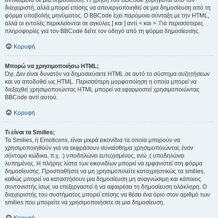
αντικείμενα σε μια δημοσίευση. Η χρήση του BBCode χορηγείται από τον
διαχειριστή, αλλά μπορεί επίσης να απενεργοποιηθεί σε μια δημοσίευση από τη
φόρμα υποβολής μηνύματος. Ο BBCode έχει παρόμοια σύνταξη με την HTML,
αλλά οι εντολές περικλείονται σε αγκύλες [ και ] αντί < και >. Για περισσότερες
πληροφορίες για τον BBCode δείτε τον οδηγό από τη φόρμα δημοσίευσης.
Κορυφή
Μπορώ να χρησιμοποιήσω HTML;
Όχι. Δεν είναι δυνατόν να δημοσιεύσετε HTML σε αυτό το σύστημα συζητήσεων
και να αποδοθεί ως HTML. Περισσότερη μορφοποίηση η οποία μπορεί να
διεξαχθεί χρησιμοποιώντας HTML μπορεί να εφαρμοστεί χρησιμοποιώντας
BBCode αντί αυτού.
Κορυφή
Τι είναι τα Smilies;
Τα Smilies, ή Emoticons, είναι μικρά εικονίδια τα οποία μπορούν να
χρησιμοποιηθούν για να εκφράσουν συναίσθημα χρησιμοποιώντας έναν
σύντομο κώδικα, π.χ. :) υποδηλώνει ευτυχισμένος, ενώ :( υποδηλώνει
λυπημένος. Η πλήρης λίστα των εικονιδίων μπορεί να εμφανιστεί στη φόρμα
δημοσίευσης. Προσπαθήστε να μη χρησιμοποιείτε καταχρηστικώς τα smilies,
καθώς μπορεί να καταστήσουν μια δημοσίευση μη αναγνώσιμη και κάποιος
συντονιστής ίσως να επεξεργαστεί ή να αφαιρέσει τη δημοσίευση ολόκληρη. Ο
διαχειριστής του συστήματος μπορεί επίσης να θέσει ένα όριο στον αριθμό των
smilies που μπορείτε να χρησιμοποιήσετε σε μια δημοσίευση.