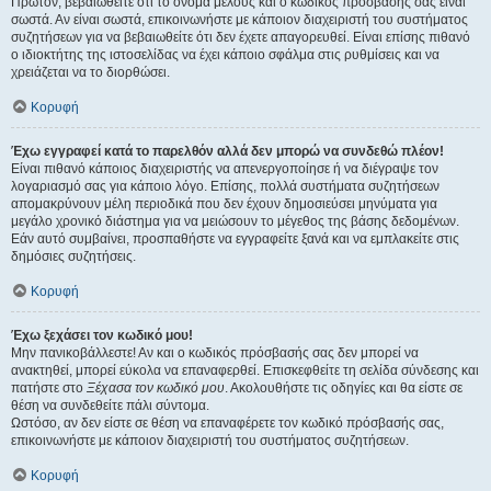
Πρώτον, βεβαιωθείτε ότι το όνομα μέλους και ο κωδικός πρόσβασής σας είναι
σωστά. Αν είναι σωστά, επικοινωνήστε με κάποιον διαχειριστή του συστήματος
συζητήσεων για να βεβαιωθείτε ότι δεν έχετε απαγορευθεί. Είναι επίσης πιθανό
ο ιδιοκτήτης της ιστοσελίδας να έχει κάποιο σφάλμα στις ρυθμίσεις και να
χρειάζεται να το διορθώσει.
Κορυφή
Έχω εγγραφεί κατά το παρελθόν αλλά δεν μπορώ να συνδεθώ πλέον!
Είναι πιθανό κάποιος διαχειριστής να απενεργοποίησε ή να διέγραψε τον
λογαριασμό σας για κάποιο λόγο. Επίσης, πολλά συστήματα συζητήσεων
απομακρύνουν μέλη περιοδικά που δεν έχουν δημοσιεύσει μηνύματα για
μεγάλο χρονικό διάστημα για να μειώσουν το μέγεθος της βάσης δεδομένων.
Εάν αυτό συμβαίνει, προσπαθήστε να εγγραφείτε ξανά και να εμπλακείτε στις
δημόσιες συζητήσεις.
Κορυφή
Έχω ξεχάσει τον κωδικό μου!
Μην πανικοβάλλεστε! Αν και ο κωδικός πρόσβασής σας δεν μπορεί να
ανακτηθεί, μπορεί εύκολα να επαναφερθεί. Επισκεφθείτε τη σελίδα σύνδεσης και
πατήστε στο
Ξέχασα τον κωδικό μου
. Ακολουθήστε τις οδηγίες και θα είστε σε
θέση να συνδεθείτε πάλι σύντομα.
Ωστόσο, αν δεν είστε σε θέση να επαναφέρετε τον κωδικό πρόσβασής σας,
επικοινωνήστε με κάποιον διαχειριστή του συστήματος συζητήσεων.
Κορυφή