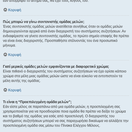
εάν απορρίψει το αίτημα σας, θα έχει τους λόγους του.
Κορυφή
Πώς μπορώ να γίνω συντονιστής ομάδας μελών;
Ένας συντονιστής ομάδας μελών ανατίθεται συνήθως όταν οι ομάδες μελών
δημιουργούνται αρχικά από έναν διαχειριστή του συστήματος συζητήσεων. Αν
ενδιαφέρεστε να γίνετε συντονιστής ομάδας, το πρώτο σημείο επαφής θα πρέπει
να είναι ένας διαχειριστής. Προσπαθήστε στέλνοντάς του ένα προσωπικό
μήνυμα.
Κορυφή
Γιατί μερικές ομάδες μελών εμφανίζονται με διαφορετικό χρώμα;
Είναι πιθανό ο διαχειριστής του συστήματος συζητήσεων να έχει ορίσει κάποιο
χρώμα στα μέλη μιας ομάδας μελών ώστε να είναι εύκολο να εντοπιστούν τα
μέλη αυτής της ομάδας.
Κορυφή
Τι είναι η “Προεπιλεγμένη ομάδα μελών”;
Εάν είστε μέλος σε παραπάνω από μια ομάδα μελών, η προεπιλεγμένη σας
χρησιμοποιείται για να προσδιορίσει ποια ομάδα θα πρέπει να δείξει το χρώμα
και το βαθμό της ομάδας για εσάς από προεπιλογή. Ο διαχειριστής του
συστήματος συζητήσεων μπορεί να σας παραχωρήσει δικαίωμα να αλλάξετε την
προεπιλεγμένη ομάδα σας μέσω του Πίνακα Ελέγχου Μέλους.