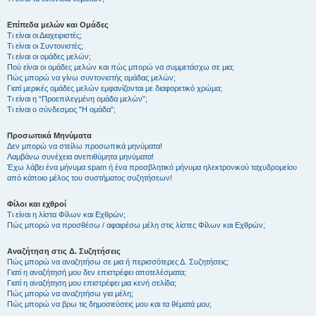
Επίπεδα μελών και Ομάδες
Τι είναι οι Διαχειριστές;
Τι είναι οι Συντονιστές;
Τι είναι οι ομάδες μελών;
Πού είναι οι ομάδες μελών και πώς μπορώ να συμμετάσχω σε μια;
Πώς μπορώ να γίνω συντονιστής ομάδας μελών;
Γιατί μερικές ομάδες μελών εμφανίζονται με διαφορετικό χρώμα;
Τι είναι η “Προεπιλεγμένη ομάδα μελών”;
Τι είναι ο σύνδεσμος "Η ομάδα”;
Προσωπικά Μηνύματα
Δεν μπορώ να στείλω προσωπικά μηνύματα!
Λαμβάνω συνέχεια ανεπιθύμητα μηνύματα!
Έχω λάβει ένα μήνυμα spam ή ένα προσβλητικό μήνυμα ηλεκτρονικού ταχυδρομείου
από κάποιο μέλος του συστήματος συζητήσεων!
Φίλοι και εχθροί
Τι είναι η λίστα Φίλων και Εχθρών;
Πώς μπορώ να προσθέσω / αφαιρέσω μέλη στις λίστες Φίλων και Εχθρών;
Αναζήτηση στις Δ. Συζητήσεις
Πώς μπορώ να αναζητήσω σε μια ή περισσότερες Δ. Συζητήσεις;
Γιατί η αναζήτησή μου δεν επιστρέφει αποτελέσματα;
Γιατί η αναζήτηση μου επιστρέφει μια κενή σελίδα;
Πώς μπορώ να αναζητήσω για μέλη;
Πώς μπορώ να βρω τις δημοσιεύσεις μου και τα θέματά μου;