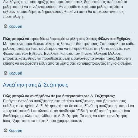
Αναλόγως της υποστήριξης του προτύπου στυλ, δημοσιεύσεις από αυτά τα
μέλη μπορεί να τονίζονται επίσης. Αν προσθέσετε κάποιο μέλος στη λίστα
εχθρών, οποιεσδήποτε δημοσιεύσεις θα κάνει αυτό θα αποκρύπτονται ως
προεπιλογή.
Κορυφή
Πώς μπορώ να προσθέσω / αφαιρέσω μέλη στις λίστες Φίλων και Εχθρών;
Μπορείτε να προσθέσετε μέλη στις λίστες με δύο τρόπους. Στο προφίλ του κάθε
μέλους, υπάρχει ένας σύνδεσμος για να το προσθέσετε στη λίστα σας είτε των
Φίλων, είτε των Εχθρών. Εναλλακτικά, από τον Πίνακα Ελέγχου Μέλους,
μπορείτε κατευθείαν να προσθέσετε μέλη εισάγοντας το όνομα τους. Μπορείτε
επίσης να αφαιρέσετε μέλη από τη λίστα σας χρησιμοποιώντας την ίδια σελίδα.
Κορυφή
Αναζήτηση στις Δ. Συζητήσεις
Πώς μπορώ να αναζητήσω σε μια ή περισσότερες Δ. Συζητήσεις;
Εισάγετε έναν όρο αναζήτησης στο πλαίσιο αναζήτησης που βρίσκεται στις
σελίδες ευρετηρίου, Δ. Συζήτησης ή του θέματος. Σύνθετη αναζήτηση μπορεί να
πραγματοποιηθεί πατώντας στον σύνδεσμο “Ειδική αναζήτηση” η οποία είναι
διαθέσιμη σε όλες τις σελίδες στη Δ. Συζήτηση. Το πώς να κάνετε αναζήτηση
ίσως εξαρτάται από το στυλ που χρησιμοποιείτε.
Κορυφή