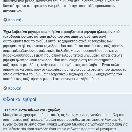
συγκεκριμένο μέλος, αναφέρετε τα μηνύματα στους συντονιστές. Έχουν τη
δυνατότητα να αποτρέψουν ένα μέλος από την αποστολή προσωπικών
μηνυμάτων.
Κορυφή
Έχω λάβει ένα μήνυμα spam ή ένα προσβλητικό μήνυμα ηλεκτρονικού
ταχυδρομείου από κάποιο μέλος του συστήματος συζητήσεων!
Λυπούμαστε που το ακούμε αυτό. Το χαρακτηριστικό λειτουργίας των
μηνυμάτων ηλεκτρονικού ταχυδρομείου αυτού του συστήματος συζητήσεων
συμπεριλαμβάνουν ασφαλιστικές δικλείδες για να προσπαθήσουμε και να
παρακολουθήσουμε μέλη που αποστέλλουν τέτοια μηνύματα, οπότε στείλτε
μήνυμα ηλεκτρονικού ταχυδρομείου στον διαχειριστή του συστήματος
συζητήσεων με πλήρες αντίγραφο του μηνύματος που λάβατε. Είναι πολύ
σημαντικό να υπάρχουν οι κεφαλίδες που περιέχουν τα στοιχεία του μέλους το
οποίο απέστειλε το μήνυμα ηλεκτρονικού ταχυδρομείου. Ο διαχειριστής του
συστήματος συζητήσεων μπορεί στη συνέχεια να λάβει μέτρα.
Κορυφή
Φίλοι και εχθροί
Τι είναι η λίστα Φίλων και Εχθρών;
Μπορείτε να χρησιμοποιήσετε αυτές τις λίστες για να οργανώσετε τα μέλη του
συστήματος συζητήσεων. Τα μέλη που προστίθενται στη λίστα φίλων σας θα
εμφανίζονται σε λίστα στον Πίνακα Ελέγχου Μέλους για γρήγορη πρόσβαση για
να βλέπετε εάν είναι συνδεδεμένοι και να στέλνετε προσωπικά μηνύματα.