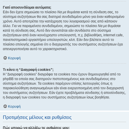
Γιατί αποσυνδέομαι αυτόματα;
Εάν δεν έχετε σημειώσει το πλαίσιο
Να με θυμάσαι
κατά τη σύνδεση σας, το
σύστημα συζητήσεων θα σας διατηρεί συνδεδεμένο μόνο για έναν καθορισμένο
χρόνο. Αυτό αποτρέπει την κατάχρηση του λογαριασμού σας από κάποιον
άλλο. Για να παραμείνετε συνδεδεμένοι, σημειώστε το πλαίσιο
Να με θυμάσαι
κατά τη σύνδεση σας. Αυτό δεν συνιστάται εάν συνδέεστε στο σύστημα
συζητήσεων από έναν κοινόχρηστο υπολογιστή, π.χ. βιβλιοθήκη, internet cafe,
πανεπιστημιακό εργαστήριο υπολογιστών, κλπ. Εάν δεν βλέπετε αυτό το
πλαίσιο επιλογής σημαίνει ότι ο διαχειριστής του συστήματος συζητήσεων έχει
απενεργοποιήσει αυτό το χαρακτηριστικό.
Κορυφή
Τι κάνει η “Διαγραφή cookies”;
Η “Διαγραφή cookies” διαγράφει τα cookies που έχουν δημιουργηθεί από το
phpBB τα οποία σας διατηρούν πιστοποιημένους και συνδεδεμένους στο
σύστημα συζητήσεων. Τα cookies παρέχουν επίσης λειτουργίες όπως η
παρακολούθηση αναγνωσμένων εάν είναι ενεργοποιημένη από τον διαχειριστή
του συστήματος συζητήσεων. Εάν έχετε προβλήματα σύνδεσης ή αποσύνδεσης,
η διαγραφή των cookies του συστήματος συζητήσεων ίσως βοηθήσει.
Κορυφή
Προτιμήσεις μέλους και ρυθμίσεις
Πώς μπορώ να αλλάξω τις ρυθμίσεις μου;