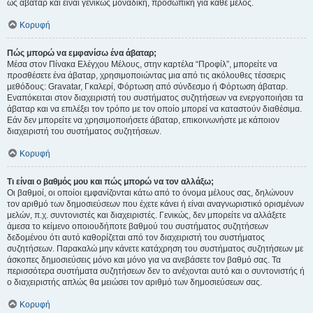
ως άβαταρ και είναι γενικώς μοναδική, προσωπική για κάθε μέλος.
Κορυφή
Πώς μπορώ να εμφανίσω ένα άβαταρ;
Μέσα στον Πίνακα Ελέγχου Μέλους, στην καρτέλα “Προφίλ”, μπορείτε να
προσθέσετε ένα άβαταρ, χρησιμοποιώντας μια από τις ακόλουθες τέσσερις
μεθόδους: Gravatar, Γκαλερί, Φόρτωση από σύνδεσμο ή Φόρτωση άβαταρ.
Εναπόκειται στον διαχειριστή του συστήματος συζητήσεων να ενεργοποιήσει τα
άβαταρ και να επιλέξει τον τρόπο με τον οποίο μπορεί να καταστούν διαθέσιμα.
Εάν δεν μπορείτε να χρησιμοποιήσετε άβαταρ, επικοινωνήστε με κάποιον
διαχειριστή του συστήματος συζητήσεων.
Κορυφή
Τι είναι ο βαθμός μου και πώς μπορώ να τον αλλάξω;
Οι βαθμοί, οι οποίοι εμφανίζονται κάτω από το όνομα μέλους σας, δηλώνουν
τον αριθμό των δημοσιεύσεων που έχετε κάνει ή είναι αναγνωριστικό ορισμένων
μελών, π.χ. συντονιστές και διαχειριστές. Γενικώς, δεν μπορείτε να αλλάξετε
άμεσα το κείμενο οποιουδήποτε βαθμού του συστήματος συζητήσεων
δεδομένου ότι αυτό καθορίζεται από τον διαχειριστή του συστήματος
συζητήσεων. Παρακαλώ μην κάνετε κατάχρηση του συστήματος συζητήσεων με
άσκοπες δημοσιεύσεις μόνο και μόνο για να ανεβάσετε τον βαθμό σας. Τα
περισσότερα συστήματα συζητήσεων δεν το ανέχονται αυτό και ο συντονιστής ή
ο διαχειριστής απλώς θα μειώσει τον αριθμό των δημοσιεύσεων σας.
Κορυφή