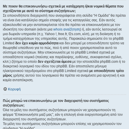
Με ποιον θα επικοινωνήσω σχετικά με κατάχρηση ή/και νομικά θέματα που
σχετίζονται με αυτό το σύστημα συζητήσεων;
Σε οποιονδήποτε διαχειριστή που αναγράφεται στη σελίδα “Η Ομάδα” θα πρέπει
να είναι ένα κατάλληλο σημείο επαφής για τις καταγγελίες σας. Εάν αυτός
εξακολουθεί να μην ανταποκρίνεται τότε θα πρέπει να επικοινωνήσετε με τον
ιδιοκτήτη του domain (κάντε μια
whois αναζήτηση
) ή, εάν αυτός λειτουργεί σε
μια δωρεάν υπηρεσία (π.χ. Yahoo !, free.fr, f2s.com, κλπ), με τη διοίκηση ή το
τμήμα καταχρήσεων της υπηρεσίας αυτής. Παρακαλώ σημειώστε ότι το phpBB
Limited
δεν έχει καμία αρμοδιότητα
και δεν μπορεί με οποιονδήποτε τρόπο να
θεωρηθεί υπεύθυνο για το πώς, πού ή από ποιον χρησιμοποιείται αυτό το
σύστημα συζητήσεων. Μην επικοινωνείτε με το phpBB Limited σχετικά με
οποιαδήποτε νομικό (παύσης και παράλειψης, ευθύνης, συκοφαντικό σχόλιο,
κλπ.) ζήτημα το οποίο
δεν σχετίζεται άμεσα
με την ιστοσελίδα phpBB.com ή το
διακριτικό λογισμικό του ιδίου του phpBB. Εάν αποστείλετε μήνυμα
ηλεκτρονικού ταχυδρομείου στο phpBB Limited σχετικά
με οποιοδήποτε τρίτο
μέρος
χρήσης αυτού του λογισμικού θα πρέπει να αναμένετε μια αρνητική ή και
καμία ανταπόκριση.
Κορυφή
Πώς μπορώ να επικοινωνήσω με τον διαχειριστή του συστήματος
συζητήσεων;
Όλα τα μέλη του συστήματος συζητήσεων μπορούν να χρησιμοποιούν τη
φόρμα “Επικοινωνήστε μαζί μας”, εάν η επιλογή είναι ενεργοποιημένη από τον
διαχειριστή του συστήματος συζητήσεων.
Τα μέλη του συστήματος συζητήσεων μπορούν επίσης να χρησιμοποιούν τον
σύνδεσμο “Η ομάδα”.