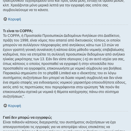
ηλεκτρονικού ταχυδρομείου από και προς άλλα μέλη, ένταξη σε ομάδα μελών,
κλπ. Χρειάζονται μόνο μερικά λεπτά για την εγγραφή σας οπότε σας
συμβουλεύουμε να το κάνετε.
Κορυφή
Τι είναι το COPPA;
Το COPPA, ή Προστασία Προσωπικών Δεδομένων Ανηλίκων στο Διαδίκτυο,
πράξη του 1998, είναι νόμος που απαιτεί από δικτυακούς τόπους οι οποίοι
μπορούν να συλλέγουν πληροφορίες από ανηλίκους κάτω των 13 ετών να
έχουν γραπτή γονική συναίνεση ή κάποια άλλη μέθοδο νομικής επιβεβαίωσης
κηδεμόνα, που να επιτρέπει τη συλλογή προσωπικών δεδομένων από ανήλικο
ηλικίας μικρότερης των 13. Εάν δεν είστε σίγουρος (-η) αν αυτό ισχύει για σας,
όπως κάποιος ο οποίος προσπαθεί να εγγραφεί ή στην ιστοσελίδα που
προσπαθείτε να εγγραφείτε, επικοινωνήστε με νομικό σύμβουλο για βοήθεια.
Παρακαλώ σημειώστε ότι το phpBB Limited και ο ιδιοκτήτης του εν λόγω
συστήματος συζητήσεων δεν μπορεί να δώσει νομική συμβουλή και δεν είναι
ένα σημείο επαφής για ενδοιασμούς νομικού χαρακτήρα οποιουδήποτε είδους,
εκτός από τις περιπτώσεις που περιγράφονται στην ερώτηση “Με ποιόν θα
επικοινωνήσω σχετικά με νομικά ή θέματα κατάχρησης πάνω στο σύστημα
συζητήσεων;”.
Κορυφή
Γιατί δεν μπορώ να εγγραφώ;
Είναι πιθανόν κάποιος διαχειριστής του συστήματος συζητήσεων να έχει
απενεργοποιήσει τις εγγραφές για να αποτρέψει νέους επισκέπτες να