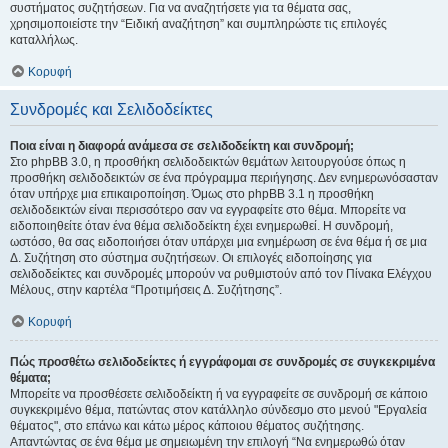
συστήματος συζητήσεων. Για να αναζητήσετε για τα θέματα σας,
χρησιμοποιείστε την “Ειδική αναζήτηση” και συμπληρώστε τις επιλογές
καταλλήλως.
Κορυφή
Συνδρομές και Σελιδοδείκτες
Ποια είναι η διαφορά ανάμεσα σε σελιδοδείκτη και συνδρομή;
Στο phpBB 3.0, η προσθήκη σελιδοδεικτών θεμάτων λειτουργούσε όπως η
προσθήκη σελιδοδεικτών σε ένα πρόγραμμα περιήγησης. Δεν ενημερωνόσασταν
όταν υπήρχε μια επικαιροποίηση. Όμως στο phpBB 3.1 η προσθήκη
σελιδοδεικτών είναι περισσότερο σαν να εγγραφείτε στο θέμα. Μπορείτε να
ειδοποιηθείτε όταν ένα θέμα σελιδοδείκτη έχει ενημερωθεί. Η συνδρομή,
ωστόσο, θα σας ειδοποιήσει όταν υπάρχει μια ενημέρωση σε ένα θέμα ή σε μια
Δ. Συζήτηση στο σύστημα συζητήσεων. Οι επιλογές ειδοποίησης για
σελιδοδείκτες και συνδρομές μπορούν να ρυθμιστούν από τον Πίνακα Ελέγχου
Μέλους, στην καρτέλα “Προτιμήσεις Δ. Συζήτησης”.
Κορυφή
Πώς προσθέτω σελιδοδείκτες ή εγγράφομαι σε συνδρομές σε συγκεκριμένα
θέματα;
Μπορείτε να προσθέσετε σελιδοδείκτη ή να εγγραφείτε σε συνδρομή σε κάποιο
συγκεκριμένο θέμα, πατώντας στον κατάλληλο σύνδεσμο στο μενού "Εργαλεία
θέματος", στο επάνω και κάτω μέρος κάποιου θέματος συζήτησης.
Απαντώντας σε ένα θέμα με σημειωμένη την επιλογή “Να ενημερωθώ όταν