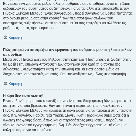
Εάν είστε εγγεγραμμένο μέλος, όλες οι ρυθμίσεις σας αποθηκεύονται στη βάση
δεδομένων του συστήματος συζητήσεων. Για να τις αλλάξετε, επισκεφθείτε τον
Πίνακα Ελέγχου Μέλους. Ένας σύνδεσμος μπορεί συνήθως να βρεθεί πατώντας
στο όνομα μέλους σας στην κορυφή των περισσότερων σελίδων του
συστήματος συζητήσεων. Αυτό το σύστημα θα σας επιτρέψει να αλλάξετε τις
ρυθμίσεις και τις προτιμήσεις σας.
Κορυφή
Πώς μπορώ να αποτρέψω την εμφάνιση του ονόματος μου στη λίστα μελών
σε σύνδεση;
Μέσα στον Πίνακα Ελέγχου Μέλους, στην καρτέλα “Προτιμήσεις Δ. Συζήτησης”,
θα βρείτε την επιλογή
Απόκρυψη των στοιχείων μου κατά τη διάρκεια της
σύνδεσης
. Ενεργοποιήστε αυτή την επιλογή και θα είστε ορατοί μόνο σε
διαχειριστές, συντονιστές και εσάς. Θα υπολογίζεστε ως μέλος με απόκρυψη.
Κορυφή
Η ώρα δεν είναι σωστή!
Είναι πιθανό η ώρα που εμφανίζεται να είναι από διαφορετική ζώνης ώρας από
αυτή στην οποία βρίσκεστε. Εάν αυτή είναι η περίπτωση, επισκεφθείτε τον
Πίνακα Ελέγχου Μέλους και αλλάξτε τη ζώνη ώρας για να ταιριάζει στην περιοχή
σας, π.χ. Λονδίνο, Παρίσι, Νέα Υόρκη, Σίδνεϋ, κλπ. Παρακαλώ σημειώστε ότι η
αλλαγή της ζώνης ώρας, όπως και οι περισσότερες ρυθμίσεις, μπορούν να
γίνουν μόνον από εγγεγραμμένα μέλη. Εάν δεν έχετε εγγραφεί, αυτή είναι μια
καλή ευκαιρία για να το κάνετε.