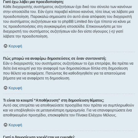
Γιατί έχω λάβει μια προειδοποίηση;
Κάθε διαχειριστής συστήματος συζητήσεων έχει δικό του σύνολο των κανόνων
στην ιστοσελίδα του. Εάν έχετε παραβεί κάποιο κανόνα, τότε ίσως να λάβατε μια
προειδοποίηση. Παρακαλώ σημειώστε ότι αυτό είναι απόφαση του διαχειριστή
του συστήματος συζητήσεων και το phpBB Limited δεν έχει τίποτα να κάνει με
τις προειδοποιήσεις στη συγκεκριμένη ιστοσελίδα. Επικοινωνήστε με τον
διαχειριστή του συστήματος συζητήσεων εάν δεν είστε σίγουρος (-η) γιατί
λάβατε την προειδοποίηση.
Κορυφή
Πώς μπορώ να αναφέρω δημοσιεύσεις σε έναν συντονιστή;
Εάν ο διαχειριστής του συστήματος συζητήσεων το έχει επιτρέψει, θα πρέπει να
δείτε ένα κουμπί για την αναφορά των δημοσιεύσεων δίπλα στη δημοσίευση
που θέλετε να αναφέρετε. Πατώντας θα καθοδηγηθείτε για τα απαιτούμενα
βήματα για να αναφέρετε τη δημοσίευση.
Κορυφή
Τι είναι το κουμπί “Αποθήκευση” στη δημοσίευση θέματος;
Αυτό σας επιτρέπει να αποθηκεύσετε προσχέδια που πρέπει να συμπληρωθούν
και να υποβληθούν σε μεταγενέστερη ημερομηνία. Για να επαναφορτώσετε ένα
αποθηκευμένο προσχέδιο, επισκεφθείτε τον Πίνακα Ελέγχου Μέλους.
Κορυφή
Γιατί η δημοσίευση χρειάζεται να εγκριθεί;