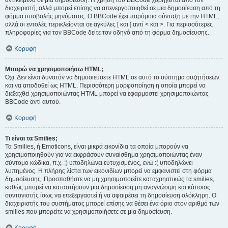
αντικείμενα σε μια δημοσίευση. Η χρήση του BBCode χορηγείται από τον
διαχειριστή, αλλά μπορεί επίσης να απενεργοποιηθεί σε μια δημοσίευση από τη
φόρμα υποβολής μηνύματος. Ο BBCode έχει παρόμοια σύνταξη με την HTML,
αλλά οι εντολές περικλείονται σε αγκύλες [ και ] αντί < και >. Για περισσότερες
πληροφορίες για τον BBCode δείτε τον οδηγό από τη φόρμα δημοσίευσης.
Κορυφή
Μπορώ να χρησιμοποιήσω HTML;
Όχι. Δεν είναι δυνατόν να δημοσιεύσετε HTML σε αυτό το σύστημα συζητήσεων
και να αποδοθεί ως HTML. Περισσότερη μορφοποίηση η οποία μπορεί να
διεξαχθεί χρησιμοποιώντας HTML μπορεί να εφαρμοστεί χρησιμοποιώντας
BBCode αντί αυτού.
Κορυφή
Τι είναι τα Smilies;
Τα Smilies, ή Emoticons, είναι μικρά εικονίδια τα οποία μπορούν να
χρησιμοποιηθούν για να εκφράσουν συναίσθημα χρησιμοποιώντας έναν
σύντομο κώδικα, π.χ. :) υποδηλώνει ευτυχισμένος, ενώ :( υποδηλώνει
λυπημένος. Η πλήρης λίστα των εικονιδίων μπορεί να εμφανιστεί στη φόρμα
δημοσίευσης. Προσπαθήστε να μη χρησιμοποιείτε καταχρηστικώς τα smilies,
καθώς μπορεί να καταστήσουν μια δημοσίευση μη αναγνώσιμη και κάποιος
συντονιστής ίσως να επεξεργαστεί ή να αφαιρέσει τη δημοσίευση ολόκληρη. Ο
διαχειριστής του συστήματος μπορεί επίσης να θέσει ένα όριο στον αριθμό των
smilies που μπορείτε να χρησιμοποιήσετε σε μια δημοσίευση.