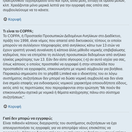
ηλεκτρονικού ταχυδρομείου από και προς άλλα μέλη, ένταξη σε ομάδα μελών,
κλπ. Χρειάζονται μόνο μερικά λεπτά για την εγγραφή σας οπότε σας
συμβουλεύουμε να το κάνετε.
Κορυφή
Τι είναι το COPPA;
Το COPPA, ή Προστασία Προσωπικών Δεδομένων Ανηλίκων στο Διαδίκτυο,
πράξη του 1998, είναι νόμος που απαιτεί από δικτυακούς τόπους οι οποίοι
μπορούν να συλλέγουν πληροφορίες από ανηλίκους κάτω των 13 ετών να
έχουν γραπτή γονική συναίνεση ή κάποια άλλη μέθοδο νομικής επιβεβαίωσης
κηδεμόνα, που να επιτρέπει τη συλλογή προσωπικών δεδομένων από ανήλικο
ηλικίας μικρότερης των 13. Εάν δεν είστε σίγουρος (-η) αν αυτό ισχύει για σας,
όπως κάποιος ο οποίος προσπαθεί να εγγραφεί ή στην ιστοσελίδα που
προσπαθείτε να εγγραφείτε, επικοινωνήστε με νομικό σύμβουλο για βοήθεια.
Παρακαλώ σημειώστε ότι το phpBB Limited και ο ιδιοκτήτης του εν λόγω
συστήματος συζητήσεων δεν μπορεί να δώσει νομική συμβουλή και δεν είναι
ένα σημείο επαφής για ενδοιασμούς νομικού χαρακτήρα οποιουδήποτε είδους,
εκτός από τις περιπτώσεις που περιγράφονται στην ερώτηση “Με ποιόν θα
επικοινωνήσω σχετικά με νομικά ή θέματα κατάχρησης πάνω στο σύστημα
συζητήσεων;”.
Κορυφή
Γιατί δεν μπορώ να εγγραφώ;
Είναι πιθανόν κάποιος διαχειριστής του συστήματος συζητήσεων να έχει
απενεργοποιήσει τις εγγραφές για να αποτρέψει νέους επισκέπτες να