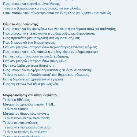
Πώς μπορώ να εμφανίσω ένα άβαταρ;
Τι είναι ο βαθμός μου και πώς μπορώ να τον αλλάξω;
Όταν πατάω στον σύνδεσμο email για ένα μέλος μου ζητάει να συνδεθώ;
Θέματα δημοσίευσης
Πώς μπορώ να δημιουργήσω ένα νέο θέμα ή να δημοσιεύσω μια απάντηση;
Πώς μπορώ να επεξεργαστώ ή να διαγράψω μια δημοσίευση;
Πώς προσθέτω μια υπογραφή στη δημοσίευση μου;
Πώς δημιουργώ ένα δημοψήφισμα;
Γιατί δεν μπορώ να προσθέσω περισσότερες επιλογές ψήφων;
Πώς μπορώ να επεξεργαστώ ή να διαγράψω ένα δημοψήφισμα;
Γιατί δεν έχω πρόσβαση σε μια Δ. Συζήτηση;
Γιατί δεν μπορώ να προσθέσω συνημμένα;
Γιατί έχω λάβει μια προειδοποίηση;
Πώς μπορώ να αναφέρω δημοσιεύσεις σε έναν συντονιστή;
Τι είναι το κουμπί “Αποθήκευση” στη δημοσίευση θέματος;
Γιατί η δημοσίευση χρειάζεται να εγκριθεί;
Πώς σημειώνω ένα θέμα μου ως νέο;
Μορφοποίηση και τύποι θεμάτων
Τι είναι ο BBCode;
Μπορώ να χρησιμοποιήσω HTML;
Τι είναι τα Smilies;
Μπορώ να δημοσιεύω εικόνες;
Τι είναι οι γενικές ανακοινώσεις;
Τι είναι οι ανακοινώσεις;
Τι είναι τα επισημασμένα θέματα;
Τι είναι τα κλειδωμένα θέματα;
Τι είναι τα εικονίδια θεμάτων;