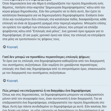
Όταν δημοσιεύετε ένα νέο θέμα ή επεξεργάζεστε την πρώτη δημοσίευση ενός
θέματος, πατήστε στην καρτέλα “Δημιουργία δημοψηφίσματος” κάτω από την
κύρια φόρμα δημοσίευσης. Εάν δεν μπορείτε να το δείτε αυτό, δεν έχετε τα
κατάλληλα δικαιώματα για να δημιουργήσετε δημοψηφίσματα. Εισάγετε έναν
τίτλο και τουλάχιστον δύο επιλογές στα κατάλληλα πεδία, διασφαλίζοντας κάθε
επιλογή να είναι σε ξεχωριστή γραμμή στην περιοχή κειμένου. Μπορείτε επίσης
να ορίσετε τον αριθμό των επιλογών ενός μέλους που μπορεί να επιλέξει
ψηφίζοντας κάτω από “Επιλογές ανά μέλος”, ένα χρονικό όριο ημερών για το
δημοψήφισμα, (0 για χωρίς χρονικό όριο) και τέλος την επιλογή να επιτρέψετε
στα μέλη να τροποποιούν τις ψήφους τους.
Κορυφή
Γιατί δεν μπορώ να προσθέσω περισσότερες επιλογές ψήφων;
Το όριο για τις επιλογές στα δημοψηφίσματα καθορίζεται από τον διαχειριστή
του συστήματος συζητήσεων. Εάν νομίζετε ότι χρειάζονται περισσότερες
επιλογές στο δικό σας δημοψήφισμα από το επιτρεπόμενο όριο, επικοινωνείτε
με τον διαχειριστή του συστήματος συζητήσεων.
Κορυφή
Πώς μπορώ να επεξεργαστώ ή να διαγράψω ένα δημοψήφισμα;
Όπως και στις δημοσιεύσεις, τα δημοψηφίσματα μπορούν να επεξεργαστούν
μόνον από τον συγγραφέα τους, έναν συντονιστή ή έναν διαχειριστή. Για να
επεξεργαστείτε ένα δημοψήφισμα, επεξεργαστείτε την πρώτη δημοσίευση στο
θέμα. Αυτή έχει πάντα συνδεδεμένο το δημοψήφισμα με αυτό. Εάν κανένας δεν
έχει δώσει μια ψήφο, τα μέλη μπορούν να διαγράψουν το δημοψήφισμα ή να