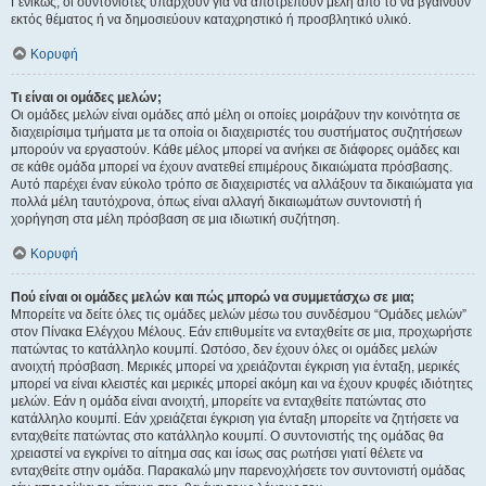
Γενικώς, οι συντονιστές υπάρχουν για να αποτρέπουν μέλη από το να βγαίνουν
εκτός θέματος ή να δημοσιεύουν καταχρηστικό ή προσβλητικό υλικό.
Κορυφή
Τι είναι οι ομάδες μελών;
Οι ομάδες μελών είναι ομάδες από μέλη οι οποίες μοιράζουν την κοινότητα σε
διαχειρίσιμα τμήματα με τα οποία οι διαχειριστές του συστήματος συζητήσεων
μπορούν να εργαστούν. Κάθε μέλος μπορεί να ανήκει σε διάφορες ομάδες και
σε κάθε ομάδα μπορεί να έχουν ανατεθεί επιμέρους δικαιώματα πρόσβασης.
Αυτό παρέχει έναν εύκολο τρόπο σε διαχειριστές να αλλάξουν τα δικαιώματα για
πολλά μέλη ταυτόχρονα, όπως είναι αλλαγή δικαιωμάτων συντονιστή ή
χορήγηση στα μέλη πρόσβαση σε μια ιδιωτική συζήτηση.
Κορυφή
Πού είναι οι ομάδες μελών και πώς μπορώ να συμμετάσχω σε μια;
Μπορείτε να δείτε όλες τις ομάδες μελών μέσω του συνδέσμου “Ομάδες μελών”
στον Πίνακα Ελέγχου Μέλους. Εάν επιθυμείτε να ενταχθείτε σε μια, προχωρήστε
πατώντας το κατάλληλο κουμπί. Ωστόσο, δεν έχουν όλες οι ομάδες μελών
ανοιχτή πρόσβαση. Μερικές μπορεί να χρειάζονται έγκριση για ένταξη, μερικές
μπορεί να είναι κλειστές και μερικές μπορεί ακόμη και να έχουν κρυφές ιδιότητες
μελών. Εάν η ομάδα είναι ανοιχτή, μπορείτε να ενταχθείτε πατώντας στο
κατάλληλο κουμπί. Εάν χρειάζεται έγκριση για ένταξη μπορείτε να ζητήσετε να
ενταχθείτε πατώντας στο κατάλληλο κουμπί. Ο συντονιστής της ομάδας θα
χρειαστεί να εγκρίνει το αίτημα σας και ίσως σας ρωτήσει γιατί θέλετε να
ενταχθείτε στην ομάδα. Παρακαλώ μην παρενοχλήσετε τον συντονιστή ομάδας