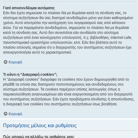
Γιατί αποσυνδέομαι αυτόματα;
Εάν δεν έχετε σημειώσει το πλαίσιο
Να με θυμάσαι
κατά τη σύνδεση σας, το
σύστημα συζητήσεων θα σας διατηρεί συνδεδεμένο μόνο για έναν καθορισμένο
χρόνο. Αυτό αποτρέπει την κατάχρηση του λογαριασμού σας από κάποιον
άλλο. Για να παραμείνετε συνδεδεμένοι, σημειώστε το πλαίσιο
Να με θυμάσαι
κατά τη σύνδεση σας. Αυτό δεν συνιστάται εάν συνδέεστε στο σύστημα
συζητήσεων από έναν κοινόχρηστο υπολογιστή, π.χ. βιβλιοθήκη, internet cafe,
πανεπιστημιακό εργαστήριο υπολογιστών, κλπ. Εάν δεν βλέπετε αυτό το
πλαίσιο επιλογής σημαίνει ότι ο διαχειριστής του συστήματος συζητήσεων έχει
απενεργοποιήσει αυτό το χαρακτηριστικό.
Κορυφή
Τι κάνει η “Διαγραφή cookies”;
Η “Διαγραφή cookies” διαγράφει τα cookies που έχουν δημιουργηθεί από το
phpBB τα οποία σας διατηρούν πιστοποιημένους και συνδεδεμένους στο
σύστημα συζητήσεων. Τα cookies παρέχουν επίσης λειτουργίες όπως η
παρακολούθηση αναγνωσμένων εάν είναι ενεργοποιημένη από τον διαχειριστή
του συστήματος συζητήσεων. Εάν έχετε προβλήματα σύνδεσης ή αποσύνδεσης,
η διαγραφή των cookies του συστήματος συζητήσεων ίσως βοηθήσει.
Κορυφή
Προτιμήσεις μέλους και ρυθμίσεις
Πώς μπορώ να αλλάξω τις ρυθμίσεις μου;