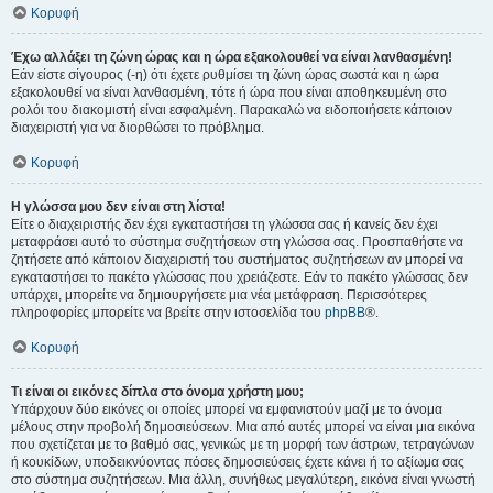
Κορυφή
Έχω αλλάξει τη ζώνη ώρας και η ώρα εξακολουθεί να είναι λανθασμένη!
Εάν είστε σίγουρος (-η) ότι έχετε ρυθμίσει τη ζώνη ώρας σωστά και η ώρα
εξακολουθεί να είναι λανθασμένη, τότε ή ώρα που είναι αποθηκευμένη στο
ρολόι του διακομιστή είναι εσφαλμένη. Παρακαλώ να ειδοποιήσετε κάποιον
διαχειριστή για να διορθώσει το πρόβλημα.
Κορυφή
Η γλώσσα μου δεν είναι στη λίστα!
Είτε ο διαχειριστής δεν έχει εγκαταστήσει τη γλώσσα σας ή κανείς δεν έχει
μεταφράσει αυτό το σύστημα συζητήσεων στη γλώσσα σας. Προσπαθήστε να
ζητήσετε από κάποιον διαχειριστή του συστήματος συζητήσεων αν μπορεί να
εγκαταστήσει το πακέτο γλώσσας που χρειάζεστε. Εάν το πακέτο γλώσσας δεν
υπάρχει, μπορείτε να δημιουργήσετε μια νέα μετάφραση. Περισσότερες
πληροφορίες μπορείτε να βρείτε στην ιστοσελίδα του
phpBB
®.
Κορυφή
Τι είναι οι εικόνες δίπλα στο όνομα χρήστη μου;
Υπάρχουν δύο εικόνες οι οποίες μπορεί να εμφανιστούν μαζί με το όνομα
μέλους στην προβολή δημοσιεύσεων. Μια από αυτές μπορεί να είναι μια εικόνα
που σχετίζεται με το βαθμό σας, γενικώς με τη μορφή των άστρων, τετραγώνων
ή κουκίδων, υποδεικνύοντας πόσες δημοσιεύσεις έχετε κάνει ή το αξίωμα σας
στο σύστημα συζητήσεων. Μια άλλη, συνήθως μεγαλύτερη, εικόνα είναι γνωστή