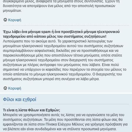
συγκεκριμένο μέλος, αναφέρετε τα μηνύματα στους συντονιστές. Έχουν τη
δυνατότητα να αποτρέψουν ένα μέλος από την αποστολή προσωπικών
μηνυμάτων.
Κορυφή
Έχω λάβει ένα μήνυμα spam ή ένα προσβλητικό μήνυμα ηλεκτρονικού
ταχυδρομείου από κάποιο μέλος του συστήματος συζητήσεων!
Λυπούμαστε που το ακούμε αυτό. Το χαρακτηριστικό λειτουργίας των
μηνυμάτων ηλεκτρονικού ταχυδρομείου αυτού του συστήματος συζητήσεων
συμπεριλαμβάνουν ασφαλιστικές δικλείδες για να προσπαθήσουμε και να
παρακολουθήσουμε μέλη που αποστέλλουν τέτοια μηνύματα, οπότε στείλτε
μήνυμα ηλεκτρονικού ταχυδρομείου στον διαχειριστή του συστήματος
συζητήσεων με πλήρες αντίγραφο του μηνύματος που λάβατε. Είναι πολύ
σημαντικό να υπάρχουν οι κεφαλίδες που περιέχουν τα στοιχεία του μέλους το
οποίο απέστειλε το μήνυμα ηλεκτρονικού ταχυδρομείου. Ο διαχειριστής του
συστήματος συζητήσεων μπορεί στη συνέχεια να λάβει μέτρα.
Κορυφή
Φίλοι και εχθροί
Τι είναι η λίστα Φίλων και Εχθρών;
Μπορείτε να χρησιμοποιήσετε αυτές τις λίστες για να οργανώσετε τα μέλη του
συστήματος συζητήσεων. Τα μέλη που προστίθενται στη λίστα φίλων σας θα
εμφανίζονται σε λίστα στον Πίνακα Ελέγχου Μέλους για γρήγορη πρόσβαση για
να βλέπετε εάν είναι συνδεδεμένοι και να στέλνετε προσωπικά μηνύματα.