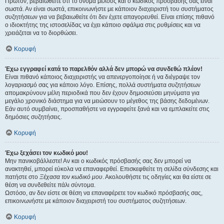
Πρώτον, βεβαιωθείτε ότι το όνομα μέλους και ο κωδικός πρόσβασής σας είναι
σωστά. Αν είναι σωστά, επικοινωνήστε με κάποιον διαχειριστή του συστήματος
συζητήσεων για να βεβαιωθείτε ότι δεν έχετε απαγορευθεί. Είναι επίσης πιθανό
ο ιδιοκτήτης της ιστοσελίδας να έχει κάποιο σφάλμα στις ρυθμίσεις και να
χρειάζεται να το διορθώσει.
Κορυφή
Έχω εγγραφεί κατά το παρελθόν αλλά δεν μπορώ να συνδεθώ πλέον!
Είναι πιθανό κάποιος διαχειριστής να απενεργοποίησε ή να διέγραψε τον
λογαριασμό σας για κάποιο λόγο. Επίσης, πολλά συστήματα συζητήσεων
απομακρύνουν μέλη περιοδικά που δεν έχουν δημοσιεύσει μηνύματα για
μεγάλο χρονικό διάστημα για να μειώσουν το μέγεθος της βάσης δεδομένων.
Εάν αυτό συμβαίνει, προσπαθήστε να εγγραφείτε ξανά και να εμπλακείτε στις
δημόσιες συζητήσεις.
Κορυφή
Έχω ξεχάσει τον κωδικό μου!
Μην πανικοβάλλεστε! Αν και ο κωδικός πρόσβασής σας δεν μπορεί να
ανακτηθεί, μπορεί εύκολα να επαναφερθεί. Επισκεφθείτε τη σελίδα σύνδεσης και
πατήστε στο
Ξέχασα τον κωδικό μου
. Ακολουθήστε τις οδηγίες και θα είστε σε
θέση να συνδεθείτε πάλι σύντομα.
Ωστόσο, αν δεν είστε σε θέση να επαναφέρετε τον κωδικό πρόσβασής σας,
επικοινωνήστε με κάποιον διαχειριστή του συστήματος συζητήσεων.
Κορυφή