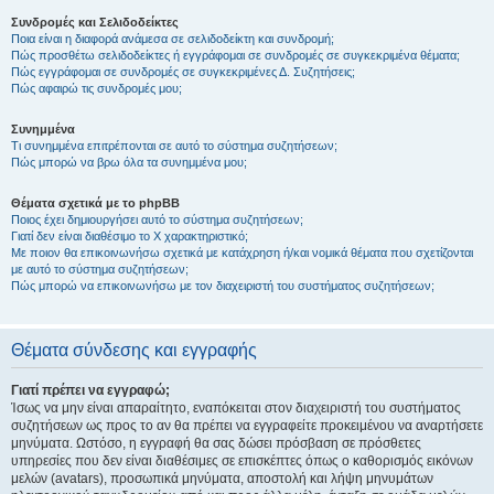
Συνδρομές και Σελιδοδείκτες
Ποια είναι η διαφορά ανάμεσα σε σελιδοδείκτη και συνδρομή;
Πώς προσθέτω σελιδοδείκτες ή εγγράφομαι σε συνδρομές σε συγκεκριμένα θέματα;
Πώς εγγράφομαι σε συνδρομές σε συγκεκριμένες Δ. Συζητήσεις;
Πώς αφαιρώ τις συνδρομές μου;
Συνημμένα
Τι συνημμένα επιτρέπονται σε αυτό το σύστημα συζητήσεων;
Πώς μπορώ να βρω όλα τα συνημμένα μου;
Θέματα σχετικά με το phpBB
Ποιος έχει δημιουργήσει αυτό το σύστημα συζητήσεων;
Γιατί δεν είναι διαθέσιμο το Χ χαρακτηριστικό;
Με ποιον θα επικοινωνήσω σχετικά με κατάχρηση ή/και νομικά θέματα που σχετίζονται
με αυτό το σύστημα συζητήσεων;
Πώς μπορώ να επικοινωνήσω με τον διαχειριστή του συστήματος συζητήσεων;
Θέματα σύνδεσης και εγγραφής
Γιατί πρέπει να εγγραφώ;
Ίσως να μην είναι απαραίτητο, εναπόκειται στον διαχειριστή του συστήματος
συζητήσεων ως προς το αν θα πρέπει να εγγραφείτε προκειμένου να αναρτήσετε
μηνύματα. Ωστόσο, η εγγραφή θα σας δώσει πρόσβαση σε πρόσθετες
υπηρεσίες που δεν είναι διαθέσιμες σε επισκέπτες όπως ο καθορισμός εικόνων
μελών (avatars), προσωπικά μηνύματα, αποστολή και λήψη μηνυμάτων