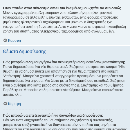
Όταν πατάω στον σύνδεσμο email για ένα μέλος μου ζητάει να συνδεθώ;
Μόνον εγγεγραμμένα μέλη μπορούν να στείλουν μήνυμα ηλεκτρονικού
ταχυδρομείου σε άλλα μέλη μέσω της ενσωματωμένης φόρμας αποστολής
μηνύματος ηλεκτρονικού ταχυδρομείου και μόνο αν ο διαχειριστής έχει
ενεργοποιήσει αυτή τη δυνατότητα. Αυτό γίνεται για να αποτραπεί η κακόβουλη
χρήση του συστήματος ηλεκτρονικού ταχυδρομείου από ανώνυμα μέλη.
Κορυφή
Θέματα δημοσίευσης
Πώς μπορώ να δημιουργήσω ένα νέο θέμα ή να δημοσιεύσω μια απάντηση;
Για να δημοσιεύσετε ένα νέο θέμα σε μια Δ. Συζήτηση, πατήστε στο κουμπί “Νέο
θέμα”. Για να δημοσιεύσετε μια απάντηση σε ένα θέμα, πατήστε στο κουμπί
“Απάντηση”. Μπορεί να χρειαστεί να εγγραφείτε προκειμένου να μπορέσετε να
δημοσιεύσετε ένα μήνυμα. Μια λίστα με τα δικαιώματά σας σε κάθε Δ. Συζήτηση
είναι διαθέσιμη στο κάτω μέρος στις οθόνες της Δ. Συζήτησης και του θέματος.
Παράδειγμα: Μπορείτε να δημοσιεύετε νέα θέματα, Μπορείτε να επισυνάπτετε
αρχεία, κλπ.
Κορυφή
Πώς μπορώ να επεξεργαστώ ή να διαγράψω μια δημοσίευση;
Εάν δεν είστε διαχειριστής του συστήματος συζητήσεων ή συντονιστής,
μπορείτε να επεξεργαστείτε ή να διαγράψετε μόνον τα δικά σας μηνύματα.
Μπορείτε να επεξεργαστείτε μια δημοσίευση πατώντας στο κουμπί επεξεργασίας