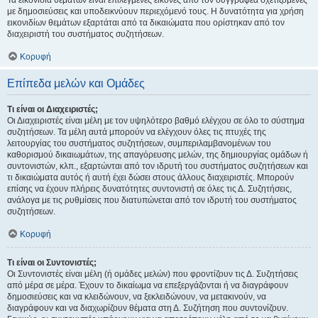
Τα εικονίδια θεμάτων είναι επιλεγμένες εικόνες από τον συγγραφέα σχετιζόμενες
με δημοσιεύσεις και υποδεικνύουν περιεχόμενό τους. Η δυνατότητα για χρήση
εικονιδίων θεμάτων εξαρτάται από τα δικαιώματα που ορίστηκαν από τον
διαχειριστή του συστήματος συζητήσεων.
Κορυφή
Επίπεδα μελών και Ομάδες
Τι είναι οι Διαχειριστές;
Οι Διαχειριστές είναι μέλη με τον υψηλότερο βαθμό ελέγχου σε όλο το σύστημα
συζητήσεων. Τα μέλη αυτά μπορούν να ελέγχουν όλες τις πτυχές της
λειτουργίας του συστήματος συζητήσεων, συμπεριλαμβανομένων του
καθορισμού δικαιωμάτων, της απαγόρευσης μελών, της δημιουργίας ομάδων ή
συντονιστών, κλπ., εξαρτώνται από τον ιδρυτή του συστήματος συζητήσεων και
τι δικαιώματα αυτός ή αυτή έχει δώσει στους άλλους διαχειριστές. Μπορούν
επίσης να έχουν πλήρεις δυνατότητες συντονιστή σε όλες τις Δ. Συζητήσεις,
ανάλογα με τις ρυθμίσεις που διατυπώνεται από τον ιδρυτή του συστήματος
συζητήσεων.
Κορυφή
Τι είναι οι Συντονιστές;
Οι Συντονιστές είναι μέλη (ή ομάδες μελών) που φροντίζουν τις Δ. Συζητήσεις
από μέρα σε μέρα. Έχουν το δικαίωμα να επεξεργάζονται ή να διαγράφουν
δημοσιεύσεις και να κλειδώνουν, να ξεκλειδώνουν, να μετακινούν, να
διαγράφουν και να διαχωρίζουν θέματα στη Δ. Συζήτηση που συντονίζουν.