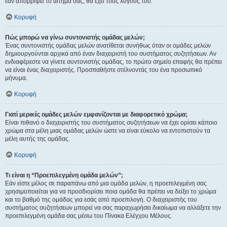
εάν απορρίψει το αίτημα σας, θα έχει τους λόγους του.
Κορυφή
Πώς μπορώ να γίνω συντονιστής ομάδας μελών;
Ένας συντονιστής ομάδας μελών ανατίθεται συνήθως όταν οι ομάδες μελών
δημιουργούνται αρχικά από έναν διαχειριστή του συστήματος συζητήσεων. Αν
ενδιαφέρεστε να γίνετε συντονιστής ομάδας, το πρώτο σημείο επαφής θα πρέπει
να είναι ένας διαχειριστής. Προσπαθήστε στέλνοντάς του ένα προσωπικό
μήνυμα.
Κορυφή
Γιατί μερικές ομάδες μελών εμφανίζονται με διαφορετικό χρώμα;
Είναι πιθανό ο διαχειριστής του συστήματος συζητήσεων να έχει ορίσει κάποιο
χρώμα στα μέλη μιας ομάδας μελών ώστε να είναι εύκολο να εντοπιστούν τα
μέλη αυτής της ομάδας.
Κορυφή
Τι είναι η “Προεπιλεγμένη ομάδα μελών”;
Εάν είστε μέλος σε παραπάνω από μια ομάδα μελών, η προεπιλεγμένη σας
χρησιμοποιείται για να προσδιορίσει ποια ομάδα θα πρέπει να δείξει το χρώμα
και το βαθμό της ομάδας για εσάς από προεπιλογή. Ο διαχειριστής του
συστήματος συζητήσεων μπορεί να σας παραχωρήσει δικαίωμα να αλλάξετε την
προεπιλεγμένη ομάδα σας μέσω του Πίνακα Ελέγχου Μέλους.