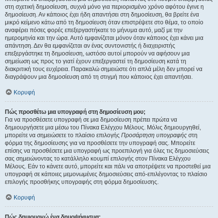
στη σχετική δημοσίευση, συχνά μόνο για περιορισμένο χρόνο αφότου έγινε η
δημοσίευση. Αν κάποιος έχει ήδη απαντήσει στη δημοσίευση, θα βρείτε ένα
μικρό κείμενο κάτω από τη δημοσίευση όταν επιστρέψετε στο θέμα, το οποίο
αναφέρει πόσες φορές επεξεργαστήκατε το μήνυμα αυτό, μαζί με την
ημερομηνία και την ώρα. Αυτό εμφανίζεται μόνον όταν κάποιος έχει κάνει μια
απάντηση. Δεν θα εμφανίζεται αν ένας συντονιστής ή διαχειριστής
επεξεργάστηκε τη δημοσίευση, ωστόσο αυτοί μπορούν να αφήσουν μια
σημείωση ως προς το γιατί έχουν επεξεργαστεί τη δημοσίευση κατά τη
διακριτική τους ευχέρεια. Παρακαλώ σημειώστε ότι απλά μέλη δεν μπορεί να
διαγράψουν μια δημοσίευση από τη στιγμή που κάποιος έχει απαντήσει.
Κορυφή
Πώς προσθέτω μια υπογραφή στη δημοσίευση μου;
Για να προσθέσετε υπογραφή σε μια δημοσίευση πρέπει πρώτα να
δημιουργήσετε μια μέσω του Πίνακα Ελέγχου Μέλους. Μόλις δημιουργηθεί,
μπορείτε να σημειώσετε το πλαίσιο επιλογής
Προσάρτηση υπογραφής
στη
φόρμα της δημοσίευσης για να προσθέσετε την υπογραφή σας. Μπορείτε
επίσης να προσθέσετε μια υπογραφή ως προεπιλογή για όλες τις δημοσιεύσεις
σας σημειώνοντας το κατάλληλο κουμπί επιλογής στον Πίνακα Ελέγχου
Μέλους. Εάν το κάνετε αυτό, μπορείτε και πάλι να αποτρέψετε να προστεθεί μια
υπογραφή σε κάποιες μεμονωμένες δημοσιεύσεις από-επιλέγοντας το πλαίσιο
επιλογής προσθήκης υπογραφής στη φόρμα δημοσίευσης.
Κορυφή
Πώς δημιουργώ ένα δημοψήφισμα;