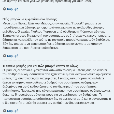
ως άβαταρ και είναι γενικώς μοναδική, προσωπική για κάθε μέλος.
Κορυφή
Πώς μπορώ να εμφανίσω ένα άβαταρ;
Μέσα στον Πίνακα Ελέγχου Μέλους, στην καρτέλα “Προφίλ”, μπορείτε να
προσθέσετε ένα άβαταρ, χρησιμοποιώντας μια από τις ακόλουθες τέσσερις
μεθόδους: Gravatar, Γκαλερί, Φόρτωση από σύνδεσμο ή Φόρτωση άβαταρ.
Εναπόκειται στον διαχειριστή του συστήματος συζητήσεων να ενεργοποιήσει τα
άβαταρ και να επιλέξει τον τρόπο με τον οποίο μπορεί να καταστούν διαθέσιμα.
Εάν δεν μπορείτε να χρησιμοποιήσετε άβαταρ, επικοινωνήστε με κάποιον
διαχειριστή του συστήματος συζητήσεων.
Κορυφή
Τι είναι ο βαθμός μου και πώς μπορώ να τον αλλάξω;
Οι βαθμοί, οι οποίοι εμφανίζονται κάτω από το όνομα μέλους σας, δηλώνουν
τον αριθμό των δημοσιεύσεων που έχετε κάνει ή είναι αναγνωριστικό ορισμένων
μελών, π.χ. συντονιστές και διαχειριστές. Γενικώς, δεν μπορείτε να αλλάξετε
άμεσα το κείμενο οποιουδήποτε βαθμού του συστήματος συζητήσεων
δεδομένου ότι αυτό καθορίζεται από τον διαχειριστή του συστήματος
συζητήσεων. Παρακαλώ μην κάνετε κατάχρηση του συστήματος συζητήσεων με
άσκοπες δημοσιεύσεις μόνο και μόνο για να ανεβάσετε τον βαθμό σας. Τα
περισσότερα συστήματα συζητήσεων δεν το ανέχονται αυτό και ο συντονιστής ή
ο διαχειριστής απλώς θα μειώσει τον αριθμό των δημοσιεύσεων σας.
Κορυφή