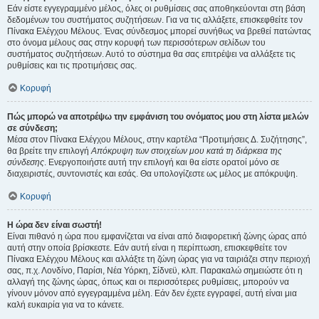
Εάν είστε εγγεγραμμένο μέλος, όλες οι ρυθμίσεις σας αποθηκεύονται στη βάση
δεδομένων του συστήματος συζητήσεων. Για να τις αλλάξετε, επισκεφθείτε τον
Πίνακα Ελέγχου Μέλους. Ένας σύνδεσμος μπορεί συνήθως να βρεθεί πατώντας
στο όνομα μέλους σας στην κορυφή των περισσότερων σελίδων του
συστήματος συζητήσεων. Αυτό το σύστημα θα σας επιτρέψει να αλλάξετε τις
ρυθμίσεις και τις προτιμήσεις σας.
Κορυφή
Πώς μπορώ να αποτρέψω την εμφάνιση του ονόματος μου στη λίστα μελών
σε σύνδεση;
Μέσα στον Πίνακα Ελέγχου Μέλους, στην καρτέλα “Προτιμήσεις Δ. Συζήτησης”,
θα βρείτε την επιλογή
Απόκρυψη των στοιχείων μου κατά τη διάρκεια της
σύνδεσης
. Ενεργοποιήστε αυτή την επιλογή και θα είστε ορατοί μόνο σε
διαχειριστές, συντονιστές και εσάς. Θα υπολογίζεστε ως μέλος με απόκρυψη.
Κορυφή
Η ώρα δεν είναι σωστή!
Είναι πιθανό η ώρα που εμφανίζεται να είναι από διαφορετική ζώνης ώρας από
αυτή στην οποία βρίσκεστε. Εάν αυτή είναι η περίπτωση, επισκεφθείτε τον
Πίνακα Ελέγχου Μέλους και αλλάξτε τη ζώνη ώρας για να ταιριάζει στην περιοχή
σας, π.χ. Λονδίνο, Παρίσι, Νέα Υόρκη, Σίδνεϋ, κλπ. Παρακαλώ σημειώστε ότι η
αλλαγή της ζώνης ώρας, όπως και οι περισσότερες ρυθμίσεις, μπορούν να
γίνουν μόνον από εγγεγραμμένα μέλη. Εάν δεν έχετε εγγραφεί, αυτή είναι μια
καλή ευκαιρία για να το κάνετε.