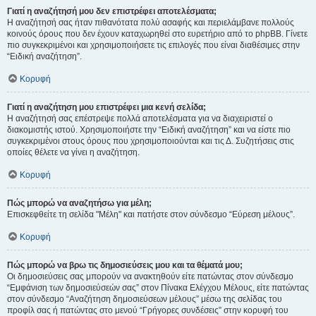
Γιατί η αναζήτησή μου δεν επιστρέφει αποτελέσματα;
Η αναζήτησή σας ήταν πιθανότατα πολύ ασαφής και περιελάμβανε πολλούς
κοινούς όρους που δεν έχουν καταχωρηθεί στο ευρετήριο από το phpBB. Γίνετε
πιο συγκεκριμένοι και χρησιμοποιήσετε τις επιλογές που είναι διαθέσιμες στην
“Ειδική αναζήτηση”.
Κορυφή
Γιατί η αναζήτηση μου επιστρέφει μια κενή σελίδα;
Η αναζήτησή σας επέστρεψε πολλά αποτελέσματα για να διαχειριστεί ο
διακομιστής ιστού. Χρησιμοποιήστε την “Ειδική αναζήτηση” και να είστε πιο
συγκεκριμένοι στους όρους που χρησιμοποιούνται και τις Δ. Συζητήσεις στις
οποίες θέλετε να γίνει η αναζήτηση.
Κορυφή
Πώς μπορώ να αναζητήσω για μέλη;
Επισκεφθείτε τη σελίδα "Μέλη" και πατήστε στον σύνδεσμο “Εύρεση μέλους”.
Κορυφή
Πώς μπορώ να βρω τις δημοσιεύσεις μου και τα θέματά μου;
Οι δημοσιεύσεις σας μπορούν να ανακτηθούν είτε πατώντας στον σύνδεσμο
“Εμφάνιση των δημοσιεύσεών σας” στον Πίνακα Ελέγχου Μέλους, είτε πατώντας
στον σύνδεσμο “Αναζήτηση δημοσιεύσεων μέλους” μέσω της σελίδας του
προφίλ σας ή πατώντας στο μενού “Γρήγορες συνδέσεις” στην κορυφή του