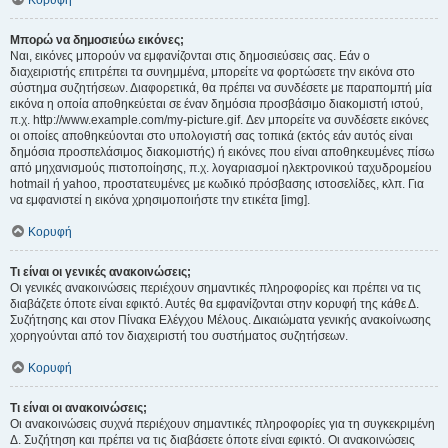
Κορυφή
Μπορώ να δημοσιεύω εικόνες;
Ναι, εικόνες μπορούν να εμφανίζονται στις δημοσιεύσεις σας. Εάν ο
διαχειριστής επιτρέπει τα συνημμένα, μπορείτε να φορτώσετε την εικόνα στο
σύστημα συζητήσεων. Διαφορετικά, θα πρέπει να συνδέσετε με παραπομπή μία
εικόνα η οποία αποθηκεύεται σε έναν δημόσια προσβάσιμο διακομιστή ιστού,
π.χ. http://www.example.com/my-picture.gif. Δεν μπορείτε να συνδέσετε εικόνες
οι οποίες αποθηκεύονται στο υπολογιστή σας τοπικά (εκτός εάν αυτός είναι
δημόσια προσπελάσιμος διακομιστής) ή εικόνες που είναι αποθηκευμένες πίσω
από μηχανισμούς πιστοποίησης, π.χ. λογαριασμοί ηλεκτρονικού ταχυδρομείου
hotmail ή yahoo, προστατευμένες με κωδικό πρόσβασης ιστοσελίδες, κλπ. Για
να εμφανιστεί η εικόνα χρησιμοποιήστε την ετικέτα [img].
Κορυφή
Τι είναι οι γενικές ανακοινώσεις;
Οι γενικές ανακοινώσεις περιέχουν σημαντικές πληροφορίες και πρέπει να τις
διαβάζετε όποτε είναι εφικτό. Αυτές θα εμφανίζονται στην κορυφή της κάθε Δ.
Συζήτησης και στον Πίνακα Ελέγχου Μέλους. Δικαιώματα γενικής ανακοίνωσης
χορηγούνται από τον διαχειριστή του συστήματος συζητήσεων.
Κορυφή
Τι είναι οι ανακοινώσεις;
Οι ανακοινώσεις συχνά περιέχουν σημαντικές πληροφορίες για τη συγκεκριμένη
Δ. Συζήτηση και πρέπει να τις διαβάσετε όποτε είναι εφικτό. Οι ανακοινώσεις