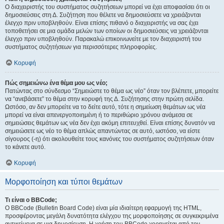
Ο διαχειριστής του συστήματος συζητήσεων μπορεί να έχει αποφασίσει ότι οι
δημοσιεύσεις στη Δ. Συζήτηση που θέλετε να δημοσιεύσετε να χρειάζονται
έλεγχο πριν υποβληθούν. Είναι επίσης πιθανό ο διαχειριστής να σας έχει
τοποθετήσει σε μια ομάδα μελών των οποίων οι δημοσιεύσεις να χρειάζονται
έλεγχο πριν υποβληθούν. Παρακαλώ επικοινωνείτε με τον διαχειριστή του
συστήματος συζητήσεων για περισσότερες πληροφορίες.
Κορυφή
Πώς σημειώνω ένα θέμα μου ως νέο;
Πατώντας στο σύνδεσμο “Σημειώστε το θέμα ως νέο” όταν τον βλέπετε, μπορείτε
να “ανεβάσετε” το θέμα στην κορυφή της Δ. Συζήτησης στην πρώτη σελίδα.
Ωστόσο, αν δεν μπορείτε να το δείτε αυτό, τότε η σημείωση θεμάτων ως νέα
μπορεί να είναι απενεργοποιημένη ή το περιθώριο χρόνου ανάμεσα σε
σημειώσεις θεμάτων ως νέα δεν έχει ακόμη επιτευχθεί. Είναι επίσης δυνατόν να
σημειώσετε ως νέο το θέμα απλώς απαντώντας σε αυτό, ωστόσο, να είστε
σίγουρος (-η) ότι ακολουθείτε τους κανόνες του συστήματος συζητήσεων όταν
το κάνετε αυτό.
Κορυφή
Μορφοποίηση και τύποι θεμάτων
Τι είναι ο BBCode;
Ο BBCode (Bulletin Board Code) είναι μία ιδιαίτερη εφαρμογή της HTML,
προσφέροντας μεγάλη δυνατότητα ελέγχου της μορφοποίησης σε συγκεκριμένα