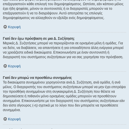
επεξεργαστούν κάθε επιλογή του δημοψηφίσματος. Ωστόσο, εάν κάποιο μέλος
έχει ήδη ψηφίσει, μόνον οι συντονιστές ή οι διαχειριστές μπορούν να το
επεξεργαστούν ή να το διαγράψουν. Αυτό αποτρέπει τις επιλογές
δημοψηφίσματος να αλλαχθούν εν εξελίξει ενός δημοψηφίσματος.
Κορυφή
Γιατί δεν έχω πρόσβαση σε μια Δ. Συζήτηση;
Μερικές Δ. Συζητήσεις μπορεί να περιορίζονται σε ορισμένα μέλη ή ομάδες. Για
να δείτε, να διαβάσετε, να απαντήσετε ή για οποιαδήποτε άλλη ενέργεια μπορεί
να χρειάζεστε ειδικά δικαιώματα. Επικοινωνήστε με έναν συντονιστή ή
διαχειριστή του συστήματος συζητήσεων για να σας χορηγήσει την πρόσβαση.
Κορυφή
Γιατί δεν μπορώ να προσθέσω συνημμένα;
Τα δικαιώματα συνημμένου χορηγούνται ανά Δ. Συζήτηση, ανά ομάδα, ή ανά
μέλος. Ο διαχειριστής του συστήματος συζητήσεων μπορεί να μην έχει επιτρέψει
την προσθήκη συνημμένων στη συγκεκριμένη Δ. Συζήτηση που θέλετε να
δημοσιεύσετε ή πιθανόν μόνο ορισμένες ομάδες μπορούν να προσθέτουν
συνημμένα. Επικοινωνήστε με τον διαχειριστή του συστήματος συζητήσεων εάν
δεν είστε σίγουρος (-η) σχετικά με το λόγο που δεν μπορείτε να προσθέσετε
συνημμένα.
Κορυφή