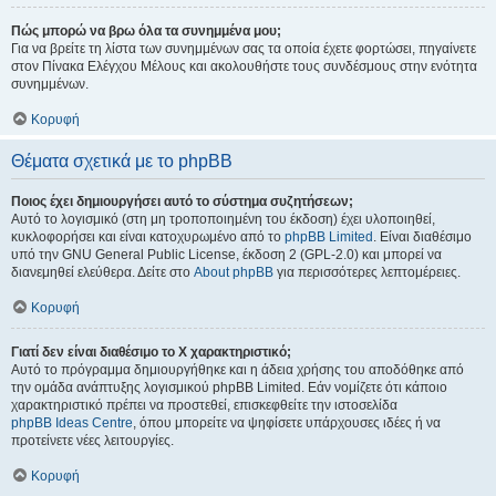
Πώς μπορώ να βρω όλα τα συνημμένα μου;
Για να βρείτε τη λίστα των συνημμένων σας τα οποία έχετε φορτώσει, πηγαίνετε
στον Πίνακα Ελέγχου Μέλους και ακολουθήστε τους συνδέσμους στην ενότητα
συνημμένων.
Κορυφή
Θέματα σχετικά με το phpBB
Ποιος έχει δημιουργήσει αυτό το σύστημα συζητήσεων;
Αυτό το λογισμικό (στη μη τροποποιημένη του έκδοση) έχει υλοποιηθεί,
κυκλοφορήσει και είναι κατοχυρωμένο από το
phpBB Limited
. Είναι διαθέσιμο
υπό την GNU General Public License, έκδοση 2 (GPL-2.0) και μπορεί να
διανεμηθεί ελεύθερα. Δείτε στο
About phpBB
για περισσότερες λεπτομέρειες.
Κορυφή
Γιατί δεν είναι διαθέσιμο το Χ χαρακτηριστικό;
Αυτό το πρόγραμμα δημιουργήθηκε και η άδεια χρήσης του αποδόθηκε από
την ομάδα ανάπτυξης λογισμικού phpBB Limited. Εάν νομίζετε ότι κάποιο
χαρακτηριστικό πρέπει να προστεθεί, επισκεφθείτε την ιστοσελίδα
phpBB Ideas Centre
, όπου μπορείτε να ψηφίσετε υπάρχουσες ιδέες ή να
προτείνετε νέες λειτουργίες.
Κορυφή