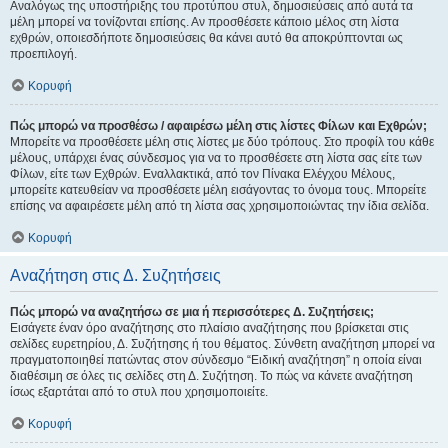
Αναλόγως της υποστήριξης του προτύπου στυλ, δημοσιεύσεις από αυτά τα
μέλη μπορεί να τονίζονται επίσης. Αν προσθέσετε κάποιο μέλος στη λίστα
εχθρών, οποιεσδήποτε δημοσιεύσεις θα κάνει αυτό θα αποκρύπτονται ως
προεπιλογή.
Κορυφή
Πώς μπορώ να προσθέσω / αφαιρέσω μέλη στις λίστες Φίλων και Εχθρών;
Μπορείτε να προσθέσετε μέλη στις λίστες με δύο τρόπους. Στο προφίλ του κάθε
μέλους, υπάρχει ένας σύνδεσμος για να το προσθέσετε στη λίστα σας είτε των
Φίλων, είτε των Εχθρών. Εναλλακτικά, από τον Πίνακα Ελέγχου Μέλους,
μπορείτε κατευθείαν να προσθέσετε μέλη εισάγοντας το όνομα τους. Μπορείτε
επίσης να αφαιρέσετε μέλη από τη λίστα σας χρησιμοποιώντας την ίδια σελίδα.
Κορυφή
Αναζήτηση στις Δ. Συζητήσεις
Πώς μπορώ να αναζητήσω σε μια ή περισσότερες Δ. Συζητήσεις;
Εισάγετε έναν όρο αναζήτησης στο πλαίσιο αναζήτησης που βρίσκεται στις
σελίδες ευρετηρίου, Δ. Συζήτησης ή του θέματος. Σύνθετη αναζήτηση μπορεί να
πραγματοποιηθεί πατώντας στον σύνδεσμο “Ειδική αναζήτηση” η οποία είναι
διαθέσιμη σε όλες τις σελίδες στη Δ. Συζήτηση. Το πώς να κάνετε αναζήτηση
ίσως εξαρτάται από το στυλ που χρησιμοποιείτε.
Κορυφή