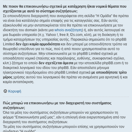
Με ποιον θα επικοινωνήσω σχετικά με κατάχρηση ή/και νομικά θέματα που
σχετίζονται με αυτό το σύστημα συζητήσεων;
Σε οποιονδήποτε διαχειριστή που αναγράφεται στη σελίδα “Η Ομάδα” θα πρέπει
να είναι ένα κατάλληλο σημείο επαφής για τις καταγγελίες σας. Εάν αυτός
εξακολουθεί να μην ανταποκρίνεται τότε θα πρέπει να επικοινωνήσετε με τον
ιδιοκτήτη του domain (κάντε μια
whois αναζήτηση
) ή, εάν αυτός λειτουργεί σε
μια δωρεάν υπηρεσία (π.χ. Yahoo !, free.fr, f2s.com, κλπ), με τη διοίκηση ή το
τμήμα καταχρήσεων της υπηρεσίας αυτής. Παρακαλώ σημειώστε ότι το phpBB
Limited
δεν έχει καμία αρμοδιότητα
και δεν μπορεί με οποιονδήποτε τρόπο να
θεωρηθεί υπεύθυνο για το πώς, πού ή από ποιον χρησιμοποιείται αυτό το
σύστημα συζητήσεων. Μην επικοινωνείτε με το phpBB Limited σχετικά με
οποιαδήποτε νομικό (παύσης και παράλειψης, ευθύνης, συκοφαντικό σχόλιο,
κλπ.) ζήτημα το οποίο
δεν σχετίζεται άμεσα
με την ιστοσελίδα phpBB.com ή το
διακριτικό λογισμικό του ιδίου του phpBB. Εάν αποστείλετε μήνυμα
ηλεκτρονικού ταχυδρομείου στο phpBB Limited σχετικά
με οποιοδήποτε τρίτο
μέρος
χρήσης αυτού του λογισμικού θα πρέπει να αναμένετε μια αρνητική ή και
καμία ανταπόκριση.
Κορυφή
Πώς μπορώ να επικοινωνήσω με τον διαχειριστή του συστήματος
συζητήσεων;
Όλα τα μέλη του συστήματος συζητήσεων μπορούν να χρησιμοποιούν τη
φόρμα “Επικοινωνήστε μαζί μας”, εάν η επιλογή είναι ενεργοποιημένη από τον
διαχειριστή του συστήματος συζητήσεων.
Τα μέλη του συστήματος συζητήσεων μπορούν επίσης να χρησιμοποιούν τον
σύνδεσμο “Η ομάδα”.