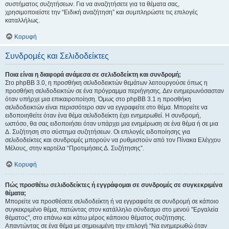
συστήματος συζητήσεων. Για να αναζητήσετε για τα θέματα σας,
χρησιμοποιείστε την “Ειδική αναζήτηση” και συμπληρώστε τις επιλογές
καταλλήλως.
Κορυφή
Συνδρομές και Σελιδοδείκτες
Ποια είναι η διαφορά ανάμεσα σε σελιδοδείκτη και συνδρομή;
Στο phpBB 3.0, η προσθήκη σελιδοδεικτών θεμάτων λειτουργούσε όπως η
προσθήκη σελιδοδεικτών σε ένα πρόγραμμα περιήγησης. Δεν ενημερωνόσασταν
όταν υπήρχε μια επικαιροποίηση. Όμως στο phpBB 3.1 η προσθήκη
σελιδοδεικτών είναι περισσότερο σαν να εγγραφείτε στο θέμα. Μπορείτε να
ειδοποιηθείτε όταν ένα θέμα σελιδοδείκτη έχει ενημερωθεί. Η συνδρομή,
ωστόσο, θα σας ειδοποιήσει όταν υπάρχει μια ενημέρωση σε ένα θέμα ή σε μια
Δ. Συζήτηση στο σύστημα συζητήσεων. Οι επιλογές ειδοποίησης για
σελιδοδείκτες και συνδρομές μπορούν να ρυθμιστούν από τον Πίνακα Ελέγχου
Μέλους, στην καρτέλα “Προτιμήσεις Δ. Συζήτησης”.
Κορυφή
Πώς προσθέτω σελιδοδείκτες ή εγγράφομαι σε συνδρομές σε συγκεκριμένα
θέματα;
Μπορείτε να προσθέσετε σελιδοδείκτη ή να εγγραφείτε σε συνδρομή σε κάποιο
συγκεκριμένο θέμα, πατώντας στον κατάλληλο σύνδεσμο στο μενού "Εργαλεία
θέματος", στο επάνω και κάτω μέρος κάποιου θέματος συζήτησης.
Απαντώντας σε ένα θέμα με σημειωμένη την επιλογή “Να ενημερωθώ όταν