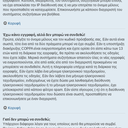
εγγραφούν. Κάποιος διαχειριστής του συστήματος συζητήσεων μπορεί επίσης
να έχει αποκλείσει την IP διεύθυνσή σας ή να μην επιτρέπει το όνομα μέλους
που προσπαθείτε να καταχωρίσετε. Επικοινωνήστε με κάποιον διαχειριστή του
συστήματος συζητήσεων για βοήθεια.
Κορυφή
Έχω κάνει εγγραφή, αλλά δεν μπορώ να συνδεθώ!
Πρώτα, ελέγξτε το όνομα μέλους και τον κωδικό πρόσβασής σας. Εάν αυτά είναι
σωστά, τότε ένα από τα δύο πράγματα μπορεί να έχει συμβεί. Εάν η υποστήριξη
διακήρυξης COPPA είναι ενεργοποιημένη και έχετε ορίσει ότι είστε κάτω των 13
ετών κατά τη διάρκεια της εγγραφής, θα πρέπει να ακολουθήσετε τις οδηγίες
που έχετε λάβει. Μερικά συστήματα συζητήσεων απαιτούν όλες οι νέες εγγραφές
να ενεργοποιούνται, είτε από εσάς είτε από τον διαχειριστή προκειμένου να
μπορέσετε να συνδεθείτε. Αυτή η πληροφορία υπήρχε κατά τη διάρκεια της
εγγραφής. Εάν έχετε λάβει ένα μήνυμα ηλεκτρονικού ταχυδρομείου,
ακολουθήστε τις οδηγίες. Εάν δεν λάβετε ένα μήνυμα ηλεκτρονικού
ταχυδρομείου, ενδεχομένως να έχετε δώσει μια λανθασμένη διεύθυνση
ηλεκτρονικού ταχυδρομείου ή το μήνυμα ηλεκτρονικού ταχυδρομείου, έχει
μπλοκαριστεί από κάποιο φίλτρο spam. Εάν είστε σίγουρος (-η) ότι η διεύθυνση
ηλεκτρονικού ταχυδρομείου που δώσατε είναι σωστή, προσπαθήστε να
επικοινωνήσετε με έναν διαχειριστή.
Κορυφή
Γιατί δεν μπορώ να συνδεθώ;
Υπάρχουν διάφοροι λόγοι για τους οποίους αυτό θα μπορούσε να συμβεί.