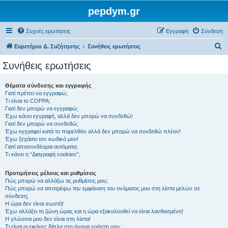
pepdym.gr
Συχνές ερωτήσεις
Εγγραφή
Σύνδεση
Α
Ευρετήριο Δ. Συζήτησης
Συνήθεις ερωτήσεις
ν
Συνήθεις ερωτήσεις
α
ζ
Θέματα σύνδεσης και εγγραφής
Γιατί πρέπει να εγγραφώ;
ή
Τι είναι το COPPA;
τ
Γιατί δεν μπορώ να εγγραφώ;
Έχω κάνει εγγραφή, αλλά δεν μπορώ να συνδεθώ!
η
Γιατί δεν μπορώ να συνδεθώ;
Έχω εγγραφεί κατά το παρελθόν αλλά δεν μπορώ να συνδεθώ πλέον!
σ
Έχω ξεχάσει τον κωδικό μου!
η
Γιατί αποσυνδέομαι αυτόματα;
Τι κάνει η “Διαγραφή cookies”;
Προτιμήσεις μέλους και ρυθμίσεις
Πώς μπορώ να αλλάξω τις ρυθμίσεις μου;
Πώς μπορώ να αποτρέψω την εμφάνιση του ονόματος μου στη λίστα μελών σε
σύνδεση;
Η ώρα δεν είναι σωστή!
Έχω αλλάξει τη ζώνη ώρας και η ώρα εξακολουθεί να είναι λανθασμένη!
Η γλώσσα μου δεν είναι στη λίστα!
Τι είναι οι εικόνες δίπλα στο όνομα χρήστη μου;