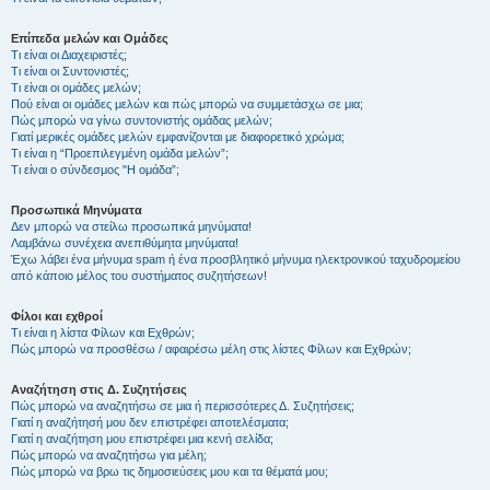
Επίπεδα μελών και Ομάδες
Τι είναι οι Διαχειριστές;
Τι είναι οι Συντονιστές;
Τι είναι οι ομάδες μελών;
Πού είναι οι ομάδες μελών και πώς μπορώ να συμμετάσχω σε μια;
Πώς μπορώ να γίνω συντονιστής ομάδας μελών;
Γιατί μερικές ομάδες μελών εμφανίζονται με διαφορετικό χρώμα;
Τι είναι η “Προεπιλεγμένη ομάδα μελών”;
Τι είναι ο σύνδεσμος "Η ομάδα”;
Προσωπικά Μηνύματα
Δεν μπορώ να στείλω προσωπικά μηνύματα!
Λαμβάνω συνέχεια ανεπιθύμητα μηνύματα!
Έχω λάβει ένα μήνυμα spam ή ένα προσβλητικό μήνυμα ηλεκτρονικού ταχυδρομείου
από κάποιο μέλος του συστήματος συζητήσεων!
Φίλοι και εχθροί
Τι είναι η λίστα Φίλων και Εχθρών;
Πώς μπορώ να προσθέσω / αφαιρέσω μέλη στις λίστες Φίλων και Εχθρών;
Αναζήτηση στις Δ. Συζητήσεις
Πώς μπορώ να αναζητήσω σε μια ή περισσότερες Δ. Συζητήσεις;
Γιατί η αναζήτησή μου δεν επιστρέφει αποτελέσματα;
Γιατί η αναζήτηση μου επιστρέφει μια κενή σελίδα;
Πώς μπορώ να αναζητήσω για μέλη;
Πώς μπορώ να βρω τις δημοσιεύσεις μου και τα θέματά μου;