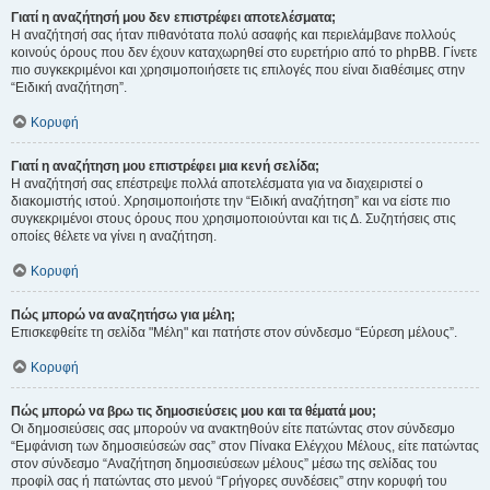
Γιατί η αναζήτησή μου δεν επιστρέφει αποτελέσματα;
Η αναζήτησή σας ήταν πιθανότατα πολύ ασαφής και περιελάμβανε πολλούς
κοινούς όρους που δεν έχουν καταχωρηθεί στο ευρετήριο από το phpBB. Γίνετε
πιο συγκεκριμένοι και χρησιμοποιήσετε τις επιλογές που είναι διαθέσιμες στην
“Ειδική αναζήτηση”.
Κορυφή
Γιατί η αναζήτηση μου επιστρέφει μια κενή σελίδα;
Η αναζήτησή σας επέστρεψε πολλά αποτελέσματα για να διαχειριστεί ο
διακομιστής ιστού. Χρησιμοποιήστε την “Ειδική αναζήτηση” και να είστε πιο
συγκεκριμένοι στους όρους που χρησιμοποιούνται και τις Δ. Συζητήσεις στις
οποίες θέλετε να γίνει η αναζήτηση.
Κορυφή
Πώς μπορώ να αναζητήσω για μέλη;
Επισκεφθείτε τη σελίδα "Μέλη" και πατήστε στον σύνδεσμο “Εύρεση μέλους”.
Κορυφή
Πώς μπορώ να βρω τις δημοσιεύσεις μου και τα θέματά μου;
Οι δημοσιεύσεις σας μπορούν να ανακτηθούν είτε πατώντας στον σύνδεσμο
“Εμφάνιση των δημοσιεύσεών σας” στον Πίνακα Ελέγχου Μέλους, είτε πατώντας
στον σύνδεσμο “Αναζήτηση δημοσιεύσεων μέλους” μέσω της σελίδας του
προφίλ σας ή πατώντας στο μενού “Γρήγορες συνδέσεις” στην κορυφή του