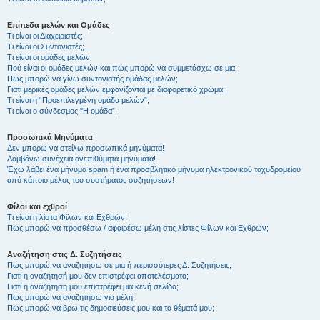
Επίπεδα μελών και Ομάδες
Τι είναι οι Διαχειριστές;
Τι είναι οι Συντονιστές;
Τι είναι οι ομάδες μελών;
Πού είναι οι ομάδες μελών και πώς μπορώ να συμμετάσχω σε μια;
Πώς μπορώ να γίνω συντονιστής ομάδας μελών;
Γιατί μερικές ομάδες μελών εμφανίζονται με διαφορετικό χρώμα;
Τι είναι η “Προεπιλεγμένη ομάδα μελών”;
Τι είναι ο σύνδεσμος "Η ομάδα”;
Προσωπικά Μηνύματα
Δεν μπορώ να στείλω προσωπικά μηνύματα!
Λαμβάνω συνέχεια ανεπιθύμητα μηνύματα!
Έχω λάβει ένα μήνυμα spam ή ένα προσβλητικό μήνυμα ηλεκτρονικού ταχυδρομείου
από κάποιο μέλος του συστήματος συζητήσεων!
Φίλοι και εχθροί
Τι είναι η λίστα Φίλων και Εχθρών;
Πώς μπορώ να προσθέσω / αφαιρέσω μέλη στις λίστες Φίλων και Εχθρών;
Αναζήτηση στις Δ. Συζητήσεις
Πώς μπορώ να αναζητήσω σε μια ή περισσότερες Δ. Συζητήσεις;
Γιατί η αναζήτησή μου δεν επιστρέφει αποτελέσματα;
Γιατί η αναζήτηση μου επιστρέφει μια κενή σελίδα;
Πώς μπορώ να αναζητήσω για μέλη;
Πώς μπορώ να βρω τις δημοσιεύσεις μου και τα θέματά μου;