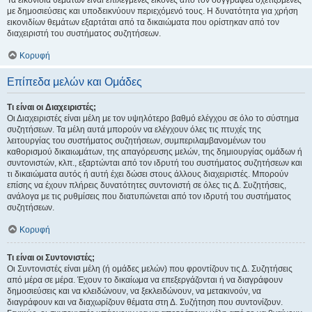
Τα εικονίδια θεμάτων είναι επιλεγμένες εικόνες από τον συγγραφέα σχετιζόμενες
με δημοσιεύσεις και υποδεικνύουν περιεχόμενό τους. Η δυνατότητα για χρήση
εικονιδίων θεμάτων εξαρτάται από τα δικαιώματα που ορίστηκαν από τον
διαχειριστή του συστήματος συζητήσεων.
Κορυφή
Επίπεδα μελών και Ομάδες
Τι είναι οι Διαχειριστές;
Οι Διαχειριστές είναι μέλη με τον υψηλότερο βαθμό ελέγχου σε όλο το σύστημα
συζητήσεων. Τα μέλη αυτά μπορούν να ελέγχουν όλες τις πτυχές της
λειτουργίας του συστήματος συζητήσεων, συμπεριλαμβανομένων του
καθορισμού δικαιωμάτων, της απαγόρευσης μελών, της δημιουργίας ομάδων ή
συντονιστών, κλπ., εξαρτώνται από τον ιδρυτή του συστήματος συζητήσεων και
τι δικαιώματα αυτός ή αυτή έχει δώσει στους άλλους διαχειριστές. Μπορούν
επίσης να έχουν πλήρεις δυνατότητες συντονιστή σε όλες τις Δ. Συζητήσεις,
ανάλογα με τις ρυθμίσεις που διατυπώνεται από τον ιδρυτή του συστήματος
συζητήσεων.
Κορυφή
Τι είναι οι Συντονιστές;
Οι Συντονιστές είναι μέλη (ή ομάδες μελών) που φροντίζουν τις Δ. Συζητήσεις
από μέρα σε μέρα. Έχουν το δικαίωμα να επεξεργάζονται ή να διαγράφουν
δημοσιεύσεις και να κλειδώνουν, να ξεκλειδώνουν, να μετακινούν, να
διαγράφουν και να διαχωρίζουν θέματα στη Δ. Συζήτηση που συντονίζουν.