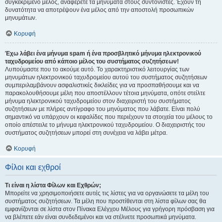
συγκεκριμένο μέλος, αναφέρετε τα μηνύματα στους συντονιστές. Έχουν τη
δυνατότητα να αποτρέψουν ένα μέλος από την αποστολή προσωπικών
μηνυμάτων.
Κορυφή
Έχω λάβει ένα μήνυμα spam ή ένα προσβλητικό μήνυμα ηλεκτρονικού
ταχυδρομείου από κάποιο μέλος του συστήματος συζητήσεων!
Λυπούμαστε που το ακούμε αυτό. Το χαρακτηριστικό λειτουργίας των
μηνυμάτων ηλεκτρονικού ταχυδρομείου αυτού του συστήματος συζητήσεων
συμπεριλαμβάνουν ασφαλιστικές δικλείδες για να προσπαθήσουμε και να
παρακολουθήσουμε μέλη που αποστέλλουν τέτοια μηνύματα, οπότε στείλτε
μήνυμα ηλεκτρονικού ταχυδρομείου στον διαχειριστή του συστήματος
συζητήσεων με πλήρες αντίγραφο του μηνύματος που λάβατε. Είναι πολύ
σημαντικό να υπάρχουν οι κεφαλίδες που περιέχουν τα στοιχεία του μέλους το
οποίο απέστειλε το μήνυμα ηλεκτρονικού ταχυδρομείου. Ο διαχειριστής του
συστήματος συζητήσεων μπορεί στη συνέχεια να λάβει μέτρα.
Κορυφή
Φίλοι και εχθροί
Τι είναι η λίστα Φίλων και Εχθρών;
Μπορείτε να χρησιμοποιήσετε αυτές τις λίστες για να οργανώσετε τα μέλη του
συστήματος συζητήσεων. Τα μέλη που προστίθενται στη λίστα φίλων σας θα
εμφανίζονται σε λίστα στον Πίνακα Ελέγχου Μέλους για γρήγορη πρόσβαση για
να βλέπετε εάν είναι συνδεδεμένοι και να στέλνετε προσωπικά μηνύματα.