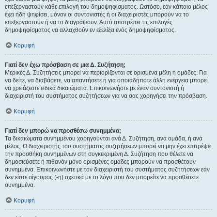
επεξεργαστούν κάθε επιλογή του δημοψηφίσματος. Ωστόσο, εάν κάποιο μέλος
έχει ήδη ψηφίσει, μόνον οι συντονιστές ή οι διαχειριστές μπορούν να το
επεξεργαστούν ή να το διαγράψουν. Αυτό αποτρέπει τις επιλογές
δημοψηφίσματος να αλλαχθούν εν εξελίξει ενός δημοψηφίσματος.
Κορυφή
Γιατί δεν έχω πρόσβαση σε μια Δ. Συζήτηση;
Μερικές Δ. Συζητήσεις μπορεί να περιορίζονται σε ορισμένα μέλη ή ομάδες. Για
να δείτε, να διαβάσετε, να απαντήσετε ή για οποιαδήποτε άλλη ενέργεια μπορεί
να χρειάζεστε ειδικά δικαιώματα. Επικοινωνήστε με έναν συντονιστή ή
διαχειριστή του συστήματος συζητήσεων για να σας χορηγήσει την πρόσβαση.
Κορυφή
Γιατί δεν μπορώ να προσθέσω συνημμένα;
Τα δικαιώματα συνημμένου χορηγούνται ανά Δ. Συζήτηση, ανά ομάδα, ή ανά
μέλος. Ο διαχειριστής του συστήματος συζητήσεων μπορεί να μην έχει επιτρέψει
την προσθήκη συνημμένων στη συγκεκριμένη Δ. Συζήτηση που θέλετε να
δημοσιεύσετε ή πιθανόν μόνο ορισμένες ομάδες μπορούν να προσθέτουν
συνημμένα. Επικοινωνήστε με τον διαχειριστή του συστήματος συζητήσεων εάν
δεν είστε σίγουρος (-η) σχετικά με το λόγο που δεν μπορείτε να προσθέσετε
συνημμένα.
Κορυφή