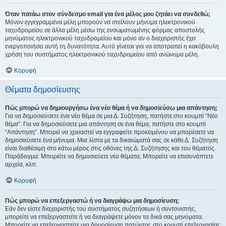
Όταν πατάω στον σύνδεσμο email για ένα μέλος μου ζητάει να συνδεθώ;
Μόνον εγγεγραμμένα μέλη μπορούν να στείλουν μήνυμα ηλεκτρονικού
ταχυδρομείου σε άλλα μέλη μέσω της ενσωματωμένης φόρμας αποστολής
μηνύματος ηλεκτρονικού ταχυδρομείου και μόνο αν ο διαχειριστής έχει
ενεργοποιήσει αυτή τη δυνατότητα. Αυτό γίνεται για να αποτραπεί η κακόβουλη
χρήση του συστήματος ηλεκτρονικού ταχυδρομείου από ανώνυμα μέλη.
Κορυφή
Θέματα δημοσίευσης
Πώς μπορώ να δημιουργήσω ένα νέο θέμα ή να δημοσιεύσω μια απάντηση;
Για να δημοσιεύσετε ένα νέο θέμα σε μια Δ. Συζήτηση, πατήστε στο κουμπί “Νέο
θέμα”. Για να δημοσιεύσετε μια απάντηση σε ένα θέμα, πατήστε στο κουμπί
“Απάντηση”. Μπορεί να χρειαστεί να εγγραφείτε προκειμένου να μπορέσετε να
δημοσιεύσετε ένα μήνυμα. Μια λίστα με τα δικαιώματά σας σε κάθε Δ. Συζήτηση
είναι διαθέσιμη στο κάτω μέρος στις οθόνες της Δ. Συζήτησης και του θέματος.
Παράδειγμα: Μπορείτε να δημοσιεύετε νέα θέματα, Μπορείτε να επισυνάπτετε
αρχεία, κλπ.
Κορυφή
Πώς μπορώ να επεξεργαστώ ή να διαγράψω μια δημοσίευση;
Εάν δεν είστε διαχειριστής του συστήματος συζητήσεων ή συντονιστής,
μπορείτε να επεξεργαστείτε ή να διαγράψετε μόνον τα δικά σας μηνύματα.
Μπορείτε να επεξεργαστείτε μια δημοσίευση πατώντας στο κουμπί επεξεργασίας