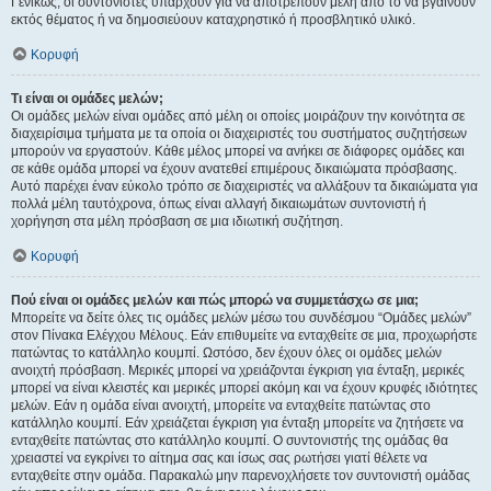
Γενικώς, οι συντονιστές υπάρχουν για να αποτρέπουν μέλη από το να βγαίνουν
εκτός θέματος ή να δημοσιεύουν καταχρηστικό ή προσβλητικό υλικό.
Κορυφή
Τι είναι οι ομάδες μελών;
Οι ομάδες μελών είναι ομάδες από μέλη οι οποίες μοιράζουν την κοινότητα σε
διαχειρίσιμα τμήματα με τα οποία οι διαχειριστές του συστήματος συζητήσεων
μπορούν να εργαστούν. Κάθε μέλος μπορεί να ανήκει σε διάφορες ομάδες και
σε κάθε ομάδα μπορεί να έχουν ανατεθεί επιμέρους δικαιώματα πρόσβασης.
Αυτό παρέχει έναν εύκολο τρόπο σε διαχειριστές να αλλάξουν τα δικαιώματα για
πολλά μέλη ταυτόχρονα, όπως είναι αλλαγή δικαιωμάτων συντονιστή ή
χορήγηση στα μέλη πρόσβαση σε μια ιδιωτική συζήτηση.
Κορυφή
Πού είναι οι ομάδες μελών και πώς μπορώ να συμμετάσχω σε μια;
Μπορείτε να δείτε όλες τις ομάδες μελών μέσω του συνδέσμου “Ομάδες μελών”
στον Πίνακα Ελέγχου Μέλους. Εάν επιθυμείτε να ενταχθείτε σε μια, προχωρήστε
πατώντας το κατάλληλο κουμπί. Ωστόσο, δεν έχουν όλες οι ομάδες μελών
ανοιχτή πρόσβαση. Μερικές μπορεί να χρειάζονται έγκριση για ένταξη, μερικές
μπορεί να είναι κλειστές και μερικές μπορεί ακόμη και να έχουν κρυφές ιδιότητες
μελών. Εάν η ομάδα είναι ανοιχτή, μπορείτε να ενταχθείτε πατώντας στο
κατάλληλο κουμπί. Εάν χρειάζεται έγκριση για ένταξη μπορείτε να ζητήσετε να
ενταχθείτε πατώντας στο κατάλληλο κουμπί. Ο συντονιστής της ομάδας θα
χρειαστεί να εγκρίνει το αίτημα σας και ίσως σας ρωτήσει γιατί θέλετε να
ενταχθείτε στην ομάδα. Παρακαλώ μην παρενοχλήσετε τον συντονιστή ομάδας