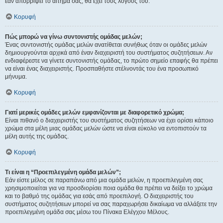
εάν απορρίψει το αίτημα σας, θα έχει τους λόγους του.
Κορυφή
Πώς μπορώ να γίνω συντονιστής ομάδας μελών;
Ένας συντονιστής ομάδας μελών ανατίθεται συνήθως όταν οι ομάδες μελών
δημιουργούνται αρχικά από έναν διαχειριστή του συστήματος συζητήσεων. Αν
ενδιαφέρεστε να γίνετε συντονιστής ομάδας, το πρώτο σημείο επαφής θα πρέπει
να είναι ένας διαχειριστής. Προσπαθήστε στέλνοντάς του ένα προσωπικό
μήνυμα.
Κορυφή
Γιατί μερικές ομάδες μελών εμφανίζονται με διαφορετικό χρώμα;
Είναι πιθανό ο διαχειριστής του συστήματος συζητήσεων να έχει ορίσει κάποιο
χρώμα στα μέλη μιας ομάδας μελών ώστε να είναι εύκολο να εντοπιστούν τα
μέλη αυτής της ομάδας.
Κορυφή
Τι είναι η “Προεπιλεγμένη ομάδα μελών”;
Εάν είστε μέλος σε παραπάνω από μια ομάδα μελών, η προεπιλεγμένη σας
χρησιμοποιείται για να προσδιορίσει ποια ομάδα θα πρέπει να δείξει το χρώμα
και το βαθμό της ομάδας για εσάς από προεπιλογή. Ο διαχειριστής του
συστήματος συζητήσεων μπορεί να σας παραχωρήσει δικαίωμα να αλλάξετε την
προεπιλεγμένη ομάδα σας μέσω του Πίνακα Ελέγχου Μέλους.