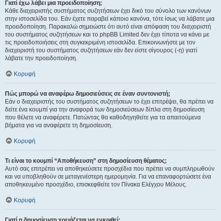
Γιατί έχω λάβει μια προειδοποίηση;
Κάθε διαχειριστής συστήματος συζητήσεων έχει δικό του σύνολο των κανόνων
στην ιστοσελίδα του. Εάν έχετε παραβεί κάποιο κανόνα, τότε ίσως να λάβατε μια
προειδοποίηση. Παρακαλώ σημειώστε ότι αυτό είναι απόφαση του διαχειριστή
του συστήματος συζητήσεων και το phpBB Limited δεν έχει τίποτα να κάνει με
τις προειδοποιήσεις στη συγκεκριμένη ιστοσελίδα. Επικοινωνήστε με τον
διαχειριστή του συστήματος συζητήσεων εάν δεν είστε σίγουρος (-η) γιατί
λάβατε την προειδοποίηση.
Κορυφή
Πώς μπορώ να αναφέρω δημοσιεύσεις σε έναν συντονιστή;
Εάν ο διαχειριστής του συστήματος συζητήσεων το έχει επιτρέψει, θα πρέπει να
δείτε ένα κουμπί για την αναφορά των δημοσιεύσεων δίπλα στη δημοσίευση
που θέλετε να αναφέρετε. Πατώντας θα καθοδηγηθείτε για τα απαιτούμενα
βήματα για να αναφέρετε τη δημοσίευση.
Κορυφή
Τι είναι το κουμπί “Αποθήκευση” στη δημοσίευση θέματος;
Αυτό σας επιτρέπει να αποθηκεύσετε προσχέδια που πρέπει να συμπληρωθούν
και να υποβληθούν σε μεταγενέστερη ημερομηνία. Για να επαναφορτώσετε ένα
αποθηκευμένο προσχέδιο, επισκεφθείτε τον Πίνακα Ελέγχου Μέλους.
Κορυφή
Γιατί η δημοσίευση χρειάζεται να εγκριθεί;