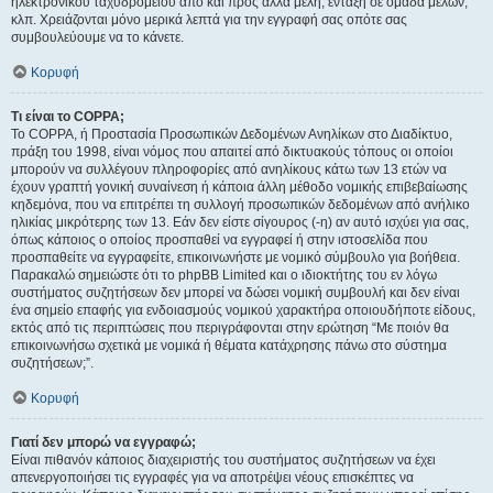
ηλεκτρονικού ταχυδρομείου από και προς άλλα μέλη, ένταξη σε ομάδα μελών,
κλπ. Χρειάζονται μόνο μερικά λεπτά για την εγγραφή σας οπότε σας
συμβουλεύουμε να το κάνετε.
Κορυφή
Τι είναι το COPPA;
Το COPPA, ή Προστασία Προσωπικών Δεδομένων Ανηλίκων στο Διαδίκτυο,
πράξη του 1998, είναι νόμος που απαιτεί από δικτυακούς τόπους οι οποίοι
μπορούν να συλλέγουν πληροφορίες από ανηλίκους κάτω των 13 ετών να
έχουν γραπτή γονική συναίνεση ή κάποια άλλη μέθοδο νομικής επιβεβαίωσης
κηδεμόνα, που να επιτρέπει τη συλλογή προσωπικών δεδομένων από ανήλικο
ηλικίας μικρότερης των 13. Εάν δεν είστε σίγουρος (-η) αν αυτό ισχύει για σας,
όπως κάποιος ο οποίος προσπαθεί να εγγραφεί ή στην ιστοσελίδα που
προσπαθείτε να εγγραφείτε, επικοινωνήστε με νομικό σύμβουλο για βοήθεια.
Παρακαλώ σημειώστε ότι το phpBB Limited και ο ιδιοκτήτης του εν λόγω
συστήματος συζητήσεων δεν μπορεί να δώσει νομική συμβουλή και δεν είναι
ένα σημείο επαφής για ενδοιασμούς νομικού χαρακτήρα οποιουδήποτε είδους,
εκτός από τις περιπτώσεις που περιγράφονται στην ερώτηση “Με ποιόν θα
επικοινωνήσω σχετικά με νομικά ή θέματα κατάχρησης πάνω στο σύστημα
συζητήσεων;”.
Κορυφή
Γιατί δεν μπορώ να εγγραφώ;
Είναι πιθανόν κάποιος διαχειριστής του συστήματος συζητήσεων να έχει
απενεργοποιήσει τις εγγραφές για να αποτρέψει νέους επισκέπτες να