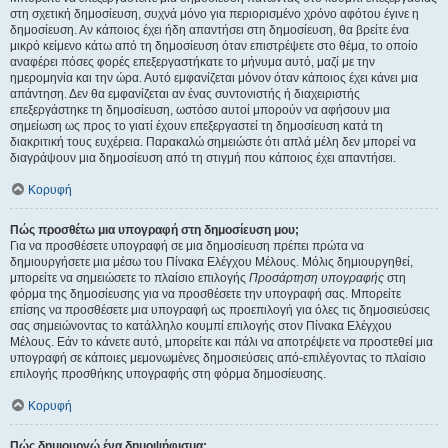
στη σχετική δημοσίευση, συχνά μόνο για περιορισμένο χρόνο αφότου έγινε η
δημοσίευση. Αν κάποιος έχει ήδη απαντήσει στη δημοσίευση, θα βρείτε ένα
μικρό κείμενο κάτω από τη δημοσίευση όταν επιστρέψετε στο θέμα, το οποίο
αναφέρει πόσες φορές επεξεργαστήκατε το μήνυμα αυτό, μαζί με την
ημερομηνία και την ώρα. Αυτό εμφανίζεται μόνον όταν κάποιος έχει κάνει μια
απάντηση. Δεν θα εμφανίζεται αν ένας συντονιστής ή διαχειριστής
επεξεργάστηκε τη δημοσίευση, ωστόσο αυτοί μπορούν να αφήσουν μια
σημείωση ως προς το γιατί έχουν επεξεργαστεί τη δημοσίευση κατά τη
διακριτική τους ευχέρεια. Παρακαλώ σημειώστε ότι απλά μέλη δεν μπορεί να
διαγράψουν μια δημοσίευση από τη στιγμή που κάποιος έχει απαντήσει.
Κορυφή
Πώς προσθέτω μια υπογραφή στη δημοσίευση μου;
Για να προσθέσετε υπογραφή σε μια δημοσίευση πρέπει πρώτα να
δημιουργήσετε μια μέσω του Πίνακα Ελέγχου Μέλους. Μόλις δημιουργηθεί,
μπορείτε να σημειώσετε το πλαίσιο επιλογής
Προσάρτηση υπογραφής
στη
φόρμα της δημοσίευσης για να προσθέσετε την υπογραφή σας. Μπορείτε
επίσης να προσθέσετε μια υπογραφή ως προεπιλογή για όλες τις δημοσιεύσεις
σας σημειώνοντας το κατάλληλο κουμπί επιλογής στον Πίνακα Ελέγχου
Μέλους. Εάν το κάνετε αυτό, μπορείτε και πάλι να αποτρέψετε να προστεθεί μια
υπογραφή σε κάποιες μεμονωμένες δημοσιεύσεις από-επιλέγοντας το πλαίσιο
επιλογής προσθήκης υπογραφής στη φόρμα δημοσίευσης.
Κορυφή
Πώς δημιουργώ ένα δημοψήφισμα;