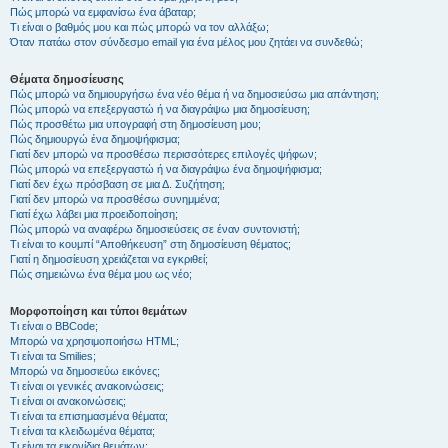
Πώς μπορώ να εμφανίσω ένα άβαταρ;
Τι είναι ο βαθμός μου και πώς μπορώ να τον αλλάξω;
Όταν πατάω στον σύνδεσμο email για ένα μέλος μου ζητάει να συνδεθώ;
Θέματα δημοσίευσης
Πώς μπορώ να δημιουργήσω ένα νέο θέμα ή να δημοσιεύσω μια απάντηση;
Πώς μπορώ να επεξεργαστώ ή να διαγράψω μια δημοσίευση;
Πώς προσθέτω μια υπογραφή στη δημοσίευση μου;
Πώς δημιουργώ ένα δημοψήφισμα;
Γιατί δεν μπορώ να προσθέσω περισσότερες επιλογές ψήφων;
Πώς μπορώ να επεξεργαστώ ή να διαγράψω ένα δημοψήφισμα;
Γιατί δεν έχω πρόσβαση σε μια Δ. Συζήτηση;
Γιατί δεν μπορώ να προσθέσω συνημμένα;
Γιατί έχω λάβει μια προειδοποίηση;
Πώς μπορώ να αναφέρω δημοσιεύσεις σε έναν συντονιστή;
Τι είναι το κουμπί “Αποθήκευση” στη δημοσίευση θέματος;
Γιατί η δημοσίευση χρειάζεται να εγκριθεί;
Πώς σημειώνω ένα θέμα μου ως νέο;
Μορφοποίηση και τύποι θεμάτων
Τι είναι ο BBCode;
Μπορώ να χρησιμοποιήσω HTML;
Τι είναι τα Smilies;
Μπορώ να δημοσιεύω εικόνες;
Τι είναι οι γενικές ανακοινώσεις;
Τι είναι οι ανακοινώσεις;
Τι είναι τα επισημασμένα θέματα;
Τι είναι τα κλειδωμένα θέματα;
Τι είναι τα εικονίδια θεμάτων;