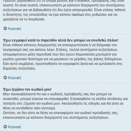
Πρώτον, βεβαιωθείτε ότι το όνομα μέλους και ο κωδικός πρόσβασής σας είναι
σωστά. Αν είναι σωστά, επικοινωνήστε με κάποιον διαχειριστή του συστήματος
συζητήσεων για να βεβαιωθείτε ότι δεν έχετε απαγορευθεί. Είναι επίσης πιθανό
ο ιδιοκτήτης της ιστοσελίδας να έχει κάποιο σφάλμα στις ρυθμίσεις και να
χρειάζεται να το διορθώσει.
Κορυφή
Έχω εγγραφεί κατά το παρελθόν αλλά δεν μπορώ να συνδεθώ πλέον!
Είναι πιθανό κάποιος διαχειριστής να απενεργοποίησε ή να διέγραψε τον
λογαριασμό σας για κάποιο λόγο. Επίσης, πολλά συστήματα συζητήσεων
απομακρύνουν μέλη περιοδικά που δεν έχουν δημοσιεύσει μηνύματα για
μεγάλο χρονικό διάστημα για να μειώσουν το μέγεθος της βάσης δεδομένων.
Εάν αυτό συμβαίνει, προσπαθήστε να εγγραφείτε ξανά και να εμπλακείτε στις
δημόσιες συζητήσεις.
Κορυφή
Έχω ξεχάσει τον κωδικό μου!
Μην πανικοβάλλεστε! Αν και ο κωδικός πρόσβασής σας δεν μπορεί να
ανακτηθεί, μπορεί εύκολα να επαναφερθεί. Επισκεφθείτε τη σελίδα σύνδεσης και
πατήστε στο
Ξέχασα τον κωδικό μου
. Ακολουθήστε τις οδηγίες και θα είστε σε
θέση να συνδεθείτε πάλι σύντομα.
Ωστόσο, αν δεν είστε σε θέση να επαναφέρετε τον κωδικό πρόσβασής σας,
επικοινωνήστε με κάποιον διαχειριστή του συστήματος συζητήσεων.
Κορυφή