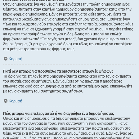
Όταν δημοσιεύετε ένα νέο θέμα ή επεξεργάζεστε την πρώτη δημοσίευση ενός
θέματος, πατήστε στην καρτέλα “Δημιουργία δημοψηφίσματος” κάτω από την
κύρια φόρμα δημοσίευσης. Εάν δεν μπορείτε να το δείτε αυτό, δεν έχετε τα
κατάλληλα δικαιώματα για να δημιουργήσετε δημοψηφίσματα. Εισάγετε έναν
τίτλο και τουλάχιστον δύο επιλογές στα κατάλληλα πεδία, διασφαλίζοντας κάθε
επιλογή να είναι σε ξεχωριστή γραμμή στην περιοχή κειμένου. Μπορείτε επίσης
να ορίσετε τον αριθμό των επιλογών ενός μέλους που μπορεί να επιλέξει
ψηφίζοντας κάτω από “Επιλογές ανά μέλος”, ένα χρονικό όριο ημερών για το
δημοψήφισμα, (0 για χωρίς χρονικό όριο) και τέλος την επιλογή να επιτρέψετε
στα μέλη να τροποποιούν τις ψήφους τους.
Κορυφή
Γιατί δεν μπορώ να προσθέσω περισσότερες επιλογές ψήφων;
Το όριο για τις επιλογές στα δημοψηφίσματα καθορίζεται από τον διαχειριστή
του συστήματος συζητήσεων. Εάν νομίζετε ότι χρειάζονται περισσότερες
επιλογές στο δικό σας δημοψήφισμα από το επιτρεπόμενο όριο, επικοινωνείτε
με τον διαχειριστή του συστήματος συζητήσεων.
Κορυφή
Πώς μπορώ να επεξεργαστώ ή να διαγράψω ένα δημοψήφισμα;
Όπως και στις δημοσιεύσεις, τα δημοψηφίσματα μπορούν να επεξεργαστούν
μόνον από τον συγγραφέα τους, έναν συντονιστή ή έναν διαχειριστή. Για να
επεξεργαστείτε ένα δημοψήφισμα, επεξεργαστείτε την πρώτη δημοσίευση στο
θέμα. Αυτή έχει πάντα συνδεδεμένο το δημοψήφισμα με αυτό. Εάν κανένας δεν
έχει δώσει μια ψήφο, τα μέλη μπορούν να διαγράψουν το δημοψήφισμα ή να