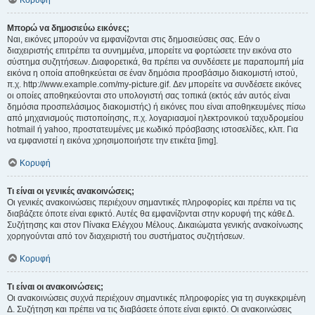
Κορυφή
Μπορώ να δημοσιεύω εικόνες;
Ναι, εικόνες μπορούν να εμφανίζονται στις δημοσιεύσεις σας. Εάν ο
διαχειριστής επιτρέπει τα συνημμένα, μπορείτε να φορτώσετε την εικόνα στο
σύστημα συζητήσεων. Διαφορετικά, θα πρέπει να συνδέσετε με παραπομπή μία
εικόνα η οποία αποθηκεύεται σε έναν δημόσια προσβάσιμο διακομιστή ιστού,
π.χ. http://www.example.com/my-picture.gif. Δεν μπορείτε να συνδέσετε εικόνες
οι οποίες αποθηκεύονται στο υπολογιστή σας τοπικά (εκτός εάν αυτός είναι
δημόσια προσπελάσιμος διακομιστής) ή εικόνες που είναι αποθηκευμένες πίσω
από μηχανισμούς πιστοποίησης, π.χ. λογαριασμοί ηλεκτρονικού ταχυδρομείου
hotmail ή yahoo, προστατευμένες με κωδικό πρόσβασης ιστοσελίδες, κλπ. Για
να εμφανιστεί η εικόνα χρησιμοποιήστε την ετικέτα [img].
Κορυφή
Τι είναι οι γενικές ανακοινώσεις;
Οι γενικές ανακοινώσεις περιέχουν σημαντικές πληροφορίες και πρέπει να τις
διαβάζετε όποτε είναι εφικτό. Αυτές θα εμφανίζονται στην κορυφή της κάθε Δ.
Συζήτησης και στον Πίνακα Ελέγχου Μέλους. Δικαιώματα γενικής ανακοίνωσης
χορηγούνται από τον διαχειριστή του συστήματος συζητήσεων.
Κορυφή
Τι είναι οι ανακοινώσεις;
Οι ανακοινώσεις συχνά περιέχουν σημαντικές πληροφορίες για τη συγκεκριμένη
Δ. Συζήτηση και πρέπει να τις διαβάσετε όποτε είναι εφικτό. Οι ανακοινώσεις