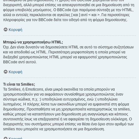
αντικείμενα σε μια δημοσίευση. Η χρήση του BBCode χορηγείται από τον
διαχειριστή, αλλά μπορεί επίσης να απενεργοποιηθεί σε μια δημοσίευση από τη
φόρμα υποβολής μηνύματος. Ο BBCode έχει παρόμοια σύνταξη με την HTML,
αλλά οι εντολές περικλείονται σε αγκύλες [ και ] αντί < και >. Για περισσότερες
πληροφορίες για τον BBCode δείτε τον οδηγό από τη φόρμα δημοσίευσης.
Κορυφή
Μπορώ να χρησιμοποιήσω HTML;
Όχι. Δεν είναι δυνατόν να δημοσιεύσετε HTML σε αυτό το σύστημα συζητήσεων
και να αποδοθεί ως HTML. Περισσότερη μορφοποίηση η οποία μπορεί να
διεξαχθεί χρησιμοποιώντας HTML μπορεί να εφαρμοστεί χρησιμοποιώντας
BBCode αντί αυτού.
Κορυφή
Τι είναι τα Smilies;
Τα Smilies, ή Emoticons, είναι μικρά εικονίδια τα οποία μπορούν να
χρησιμοποιηθούν για να εκφράσουν συναίσθημα χρησιμοποιώντας έναν
σύντομο κώδικα, π.χ. :) υποδηλώνει ευτυχισμένος, ενώ :( υποδηλώνει
λυπημένος. Η πλήρης λίστα των εικονιδίων μπορεί να εμφανιστεί στη φόρμα
δημοσίευσης. Προσπαθήστε να μη χρησιμοποιείτε καταχρηστικώς τα smilies,
καθώς μπορεί να καταστήσουν μια δημοσίευση μη αναγνώσιμη και κάποιος
συντονιστής ίσως να επεξεργαστεί ή να αφαιρέσει τη δημοσίευση ολόκληρη. Ο
διαχειριστής του συστήματος μπορεί επίσης να θέσει ένα όριο στον αριθμό των
smilies που μπορείτε να χρησιμοποιήσετε σε μια δημοσίευση.