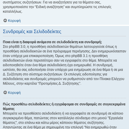
συστήματος συζητήσεων. Για να αναζητήσετε για τα θέματα σας,
χρησιμοποιείστε την “Ειδική αναζήτηση” και συμπληρώστε τις επιλογές
καταλλήλως.
Κορυφή
Συνδρομές και Σελιδοδείκτες
Ποια είναι η διαφορά ανάμεσα σε σελιδοδείκτη και συνδρομή;
Στο phpBB 3.0, η προσθήκη σελιδοδεικτών θεμάτων λειτουργούσε όπως η
προσθήκη σελιδοδεικτών σε ένα πρόγραμμα περιήγησης. Δεν ενημερωνόσασταν
όταν υπήρχε μια επικαιροποίηση. Όμως στο phpBB 3.1 η προσθήκη
σελιδοδεικτών είναι περισσότερο σαν να εγγραφείτε στο θέμα. Μπορείτε να
ειδοποιηθείτε όταν ένα θέμα σελιδοδείκτη έχει ενημερωθεί. Η συνδρομή,
ωστόσο, θα σας ειδοποιήσει όταν υπάρχει μια ενημέρωση σε ένα θέμα ή σε μια
Δ. Συζήτηση στο σύστημα συζητήσεων. Οι επιλογές ειδοποίησης για
σελιδοδείκτες και συνδρομές μπορούν να ρυθμιστούν από τον Πίνακα Ελέγχου
Μέλους, στην καρτέλα “Προτιμήσεις Δ. Συζήτησης”.
Κορυφή
Πώς προσθέτω σελιδοδείκτες ή εγγράφομαι σε συνδρομές σε συγκεκριμένα
θέματα;
Μπορείτε να προσθέσετε σελιδοδείκτη ή να εγγραφείτε σε συνδρομή σε κάποιο
συγκεκριμένο θέμα, πατώντας στον κατάλληλο σύνδεσμο στο μενού "Εργαλεία
θέματος", στο επάνω και κάτω μέρος κάποιου θέματος συζήτησης.
Απαντώντας σε ένα θέμα με σημειωμένη την επιλογή “Να ενημερωθώ όταν