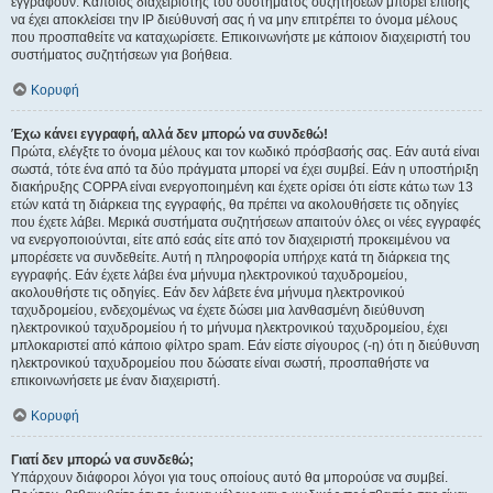
εγγραφούν. Κάποιος διαχειριστής του συστήματος συζητήσεων μπορεί επίσης
να έχει αποκλείσει την IP διεύθυνσή σας ή να μην επιτρέπει το όνομα μέλους
που προσπαθείτε να καταχωρίσετε. Επικοινωνήστε με κάποιον διαχειριστή του
συστήματος συζητήσεων για βοήθεια.
Κορυφή
Έχω κάνει εγγραφή, αλλά δεν μπορώ να συνδεθώ!
Πρώτα, ελέγξτε το όνομα μέλους και τον κωδικό πρόσβασής σας. Εάν αυτά είναι
σωστά, τότε ένα από τα δύο πράγματα μπορεί να έχει συμβεί. Εάν η υποστήριξη
διακήρυξης COPPA είναι ενεργοποιημένη και έχετε ορίσει ότι είστε κάτω των 13
ετών κατά τη διάρκεια της εγγραφής, θα πρέπει να ακολουθήσετε τις οδηγίες
που έχετε λάβει. Μερικά συστήματα συζητήσεων απαιτούν όλες οι νέες εγγραφές
να ενεργοποιούνται, είτε από εσάς είτε από τον διαχειριστή προκειμένου να
μπορέσετε να συνδεθείτε. Αυτή η πληροφορία υπήρχε κατά τη διάρκεια της
εγγραφής. Εάν έχετε λάβει ένα μήνυμα ηλεκτρονικού ταχυδρομείου,
ακολουθήστε τις οδηγίες. Εάν δεν λάβετε ένα μήνυμα ηλεκτρονικού
ταχυδρομείου, ενδεχομένως να έχετε δώσει μια λανθασμένη διεύθυνση
ηλεκτρονικού ταχυδρομείου ή το μήνυμα ηλεκτρονικού ταχυδρομείου, έχει
μπλοκαριστεί από κάποιο φίλτρο spam. Εάν είστε σίγουρος (-η) ότι η διεύθυνση
ηλεκτρονικού ταχυδρομείου που δώσατε είναι σωστή, προσπαθήστε να
επικοινωνήσετε με έναν διαχειριστή.
Κορυφή
Γιατί δεν μπορώ να συνδεθώ;
Υπάρχουν διάφοροι λόγοι για τους οποίους αυτό θα μπορούσε να συμβεί.