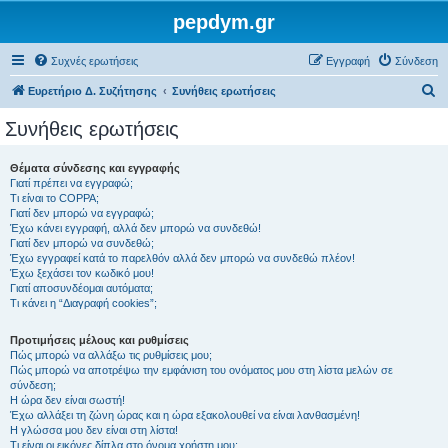
pepdym.gr
Συχνές ερωτήσεις
Εγγραφή
Σύνδεση
Α
Ευρετήριο Δ. Συζήτησης
Συνήθεις ερωτήσεις
ν
Συνήθεις ερωτήσεις
α
ζ
Θέματα σύνδεσης και εγγραφής
Γιατί πρέπει να εγγραφώ;
ή
Τι είναι το COPPA;
τ
Γιατί δεν μπορώ να εγγραφώ;
Έχω κάνει εγγραφή, αλλά δεν μπορώ να συνδεθώ!
η
Γιατί δεν μπορώ να συνδεθώ;
Έχω εγγραφεί κατά το παρελθόν αλλά δεν μπορώ να συνδεθώ πλέον!
σ
Έχω ξεχάσει τον κωδικό μου!
η
Γιατί αποσυνδέομαι αυτόματα;
Τι κάνει η “Διαγραφή cookies”;
Προτιμήσεις μέλους και ρυθμίσεις
Πώς μπορώ να αλλάξω τις ρυθμίσεις μου;
Πώς μπορώ να αποτρέψω την εμφάνιση του ονόματος μου στη λίστα μελών σε
σύνδεση;
Η ώρα δεν είναι σωστή!
Έχω αλλάξει τη ζώνη ώρας και η ώρα εξακολουθεί να είναι λανθασμένη!
Η γλώσσα μου δεν είναι στη λίστα!
Τι είναι οι εικόνες δίπλα στο όνομα χρήστη μου;