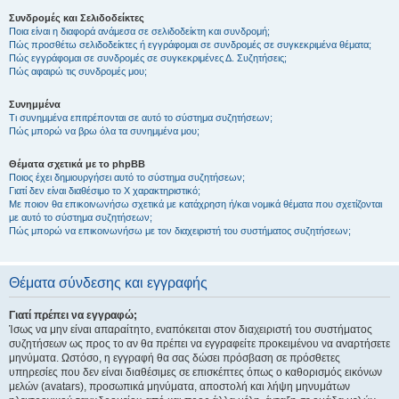
Συνδρομές και Σελιδοδείκτες
Ποια είναι η διαφορά ανάμεσα σε σελιδοδείκτη και συνδρομή;
Πώς προσθέτω σελιδοδείκτες ή εγγράφομαι σε συνδρομές σε συγκεκριμένα θέματα;
Πώς εγγράφομαι σε συνδρομές σε συγκεκριμένες Δ. Συζητήσεις;
Πώς αφαιρώ τις συνδρομές μου;
Συνημμένα
Τι συνημμένα επιτρέπονται σε αυτό το σύστημα συζητήσεων;
Πώς μπορώ να βρω όλα τα συνημμένα μου;
Θέματα σχετικά με το phpBB
Ποιος έχει δημιουργήσει αυτό το σύστημα συζητήσεων;
Γιατί δεν είναι διαθέσιμο το Χ χαρακτηριστικό;
Με ποιον θα επικοινωνήσω σχετικά με κατάχρηση ή/και νομικά θέματα που σχετίζονται
με αυτό το σύστημα συζητήσεων;
Πώς μπορώ να επικοινωνήσω με τον διαχειριστή του συστήματος συζητήσεων;
Θέματα σύνδεσης και εγγραφής
Γιατί πρέπει να εγγραφώ;
Ίσως να μην είναι απαραίτητο, εναπόκειται στον διαχειριστή του συστήματος
συζητήσεων ως προς το αν θα πρέπει να εγγραφείτε προκειμένου να αναρτήσετε
μηνύματα. Ωστόσο, η εγγραφή θα σας δώσει πρόσβαση σε πρόσθετες
υπηρεσίες που δεν είναι διαθέσιμες σε επισκέπτες όπως ο καθορισμός εικόνων
μελών (avatars), προσωπικά μηνύματα, αποστολή και λήψη μηνυμάτων