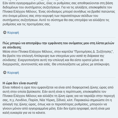
Εάν είστε εγγεγραμμένο μέλος, όλες οι ρυθμίσεις σας αποθηκεύονται στη βάση
δεδομένων του συστήματος συζητήσεων. Για να τις αλλάξετε, επισκεφθείτε τον
Πίνακα Ελέγχου Μέλους. Ένας σύνδεσμος μπορεί συνήθως να βρεθεί πατώντας
στο όνομα μέλους σας στην κορυφή των περισσότερων σελίδων του
συστήματος συζητήσεων. Αυτό το σύστημα θα σας επιτρέψει να αλλάξετε τις
ρυθμίσεις και τις προτιμήσεις σας.
Κορυφή
Πώς μπορώ να αποτρέψω την εμφάνιση του ονόματος μου στη λίστα μελών
σε σύνδεση;
Μέσα στον Πίνακα Ελέγχου Μέλους, στην καρτέλα “Προτιμήσεις Δ. Συζήτησης”,
θα βρείτε την επιλογή
Απόκρυψη των στοιχείων μου κατά τη διάρκεια της
σύνδεσης
. Ενεργοποιήστε αυτή την επιλογή και θα είστε ορατοί μόνο σε
διαχειριστές, συντονιστές και εσάς. Θα υπολογίζεστε ως μέλος με απόκρυψη.
Κορυφή
Η ώρα δεν είναι σωστή!
Είναι πιθανό η ώρα που εμφανίζεται να είναι από διαφορετική ζώνης ώρας από
αυτή στην οποία βρίσκεστε. Εάν αυτή είναι η περίπτωση, επισκεφθείτε τον
Πίνακα Ελέγχου Μέλους και αλλάξτε τη ζώνη ώρας για να ταιριάζει στην περιοχή
σας, π.χ. Λονδίνο, Παρίσι, Νέα Υόρκη, Σίδνεϋ, κλπ. Παρακαλώ σημειώστε ότι η
αλλαγή της ζώνης ώρας, όπως και οι περισσότερες ρυθμίσεις, μπορούν να
γίνουν μόνον από εγγεγραμμένα μέλη. Εάν δεν έχετε εγγραφεί, αυτή είναι μια
καλή ευκαιρία για να το κάνετε.