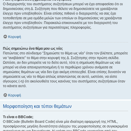
Ο διαχειριστής του συστήματος συζητήσεων μπορεί να έχει αποφασίσει ότι οι
δημοσιεύσεις στη Δ. Συζήτηση που θέλετε να δημοσιεύσετε να χρειάζονται
έλεγχο πριν υποβληθούν. Είναι επίσης πιθανό ο διαχειριστής να σας έχει
τοποθετήσει σε μια ομάδα μελών των οποίων οι δημοσιεύσεις να χρειάζονται
έλεγχο πριν υποβληθούν. Παρακαλώ επικοινωνείτε με τον διαχειριστή του
συστήματος συζητήσεων για περισσότερες πληροφορίες.
Κορυφή
Πώς σημειώνω ένα θέμα μου ως νέο;
Πατώντας στο σύνδεσμο “Σημειώστε το θέμα ως νέο” όταν τον βλέπετε, μπορείτε
να “ανεβάσετε” το θέμα στην κορυφή της Δ. Συζήτησης στην πρώτη σελίδα.
Ωστόσο, αν δεν μπορείτε να το δείτε αυτό, τότε η σημείωση θεμάτων ως νέα
μπορεί να είναι απενεργοποιημένη ή το περιθώριο χρόνου ανάμεσα σε
σημειώσεις θεμάτων ως νέα δεν έχει ακόμη επιτευχθεί. Είναι επίσης δυνατόν να
σημειώσετε ως νέο το θέμα απλώς απαντώντας σε αυτό, ωστόσο, να είστε
σίγουρος (-η) ότι ακολουθείτε τους κανόνες του συστήματος συζητήσεων όταν
το κάνετε αυτό.
Κορυφή
Μορφοποίηση και τύποι θεμάτων
Τι είναι ο BBCode;
Ο BBCode (Bulletin Board Code) είναι μία ιδιαίτερη εφαρμογή της HTML,
προσφέροντας μεγάλη δυνατότητα ελέγχου της μορφοποίησης σε συγκεκριμένα