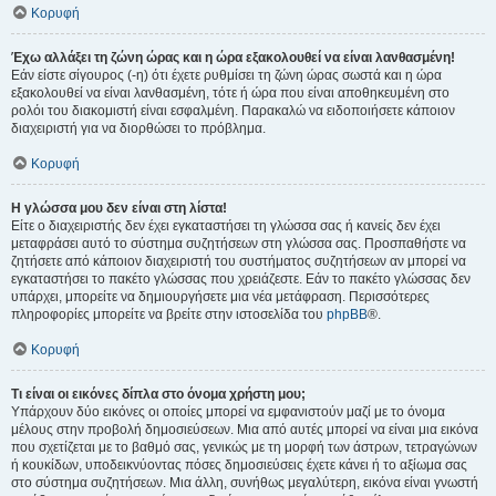
Κορυφή
Έχω αλλάξει τη ζώνη ώρας και η ώρα εξακολουθεί να είναι λανθασμένη!
Εάν είστε σίγουρος (-η) ότι έχετε ρυθμίσει τη ζώνη ώρας σωστά και η ώρα
εξακολουθεί να είναι λανθασμένη, τότε ή ώρα που είναι αποθηκευμένη στο
ρολόι του διακομιστή είναι εσφαλμένη. Παρακαλώ να ειδοποιήσετε κάποιον
διαχειριστή για να διορθώσει το πρόβλημα.
Κορυφή
Η γλώσσα μου δεν είναι στη λίστα!
Είτε ο διαχειριστής δεν έχει εγκαταστήσει τη γλώσσα σας ή κανείς δεν έχει
μεταφράσει αυτό το σύστημα συζητήσεων στη γλώσσα σας. Προσπαθήστε να
ζητήσετε από κάποιον διαχειριστή του συστήματος συζητήσεων αν μπορεί να
εγκαταστήσει το πακέτο γλώσσας που χρειάζεστε. Εάν το πακέτο γλώσσας δεν
υπάρχει, μπορείτε να δημιουργήσετε μια νέα μετάφραση. Περισσότερες
πληροφορίες μπορείτε να βρείτε στην ιστοσελίδα του
phpBB
®.
Κορυφή
Τι είναι οι εικόνες δίπλα στο όνομα χρήστη μου;
Υπάρχουν δύο εικόνες οι οποίες μπορεί να εμφανιστούν μαζί με το όνομα
μέλους στην προβολή δημοσιεύσεων. Μια από αυτές μπορεί να είναι μια εικόνα
που σχετίζεται με το βαθμό σας, γενικώς με τη μορφή των άστρων, τετραγώνων
ή κουκίδων, υποδεικνύοντας πόσες δημοσιεύσεις έχετε κάνει ή το αξίωμα σας
στο σύστημα συζητήσεων. Μια άλλη, συνήθως μεγαλύτερη, εικόνα είναι γνωστή