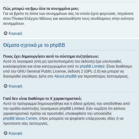
Πώς μπορώ να βρω όλα τα συνημμένα μου;
Για να βρείτε τη λίστα των συνημμένων σας τα οποία έχετε φορτώσει, πηγαίνετε
στον Πίνακα Ελέγχου Μέλους και ακολουθήστε τους συνδέσμους στην ενότητα
συνημμένων.
Κορυφή
Θέματα σχετικά με το phpBB
Ποιος έχει δημιουργήσει αυτό το σύστημα συζητήσεων;
Αυτό το λογισμικό (στη μη τροποποιημένη του έκδοση) έχει υλοποιηθεί,
κυκλοφορήσει και είναι κατοχυρωμένο από το
phpBB Limited
. Είναι διαθέσιμο
υπό την GNU General Public License, έκδοση 2 (GPL-2.0) και μπορεί να
διανεμηθεί ελεύθερα. Δείτε στο
About phpBB
για περισσότερες λεπτομέρειες.
Κορυφή
Γιατί δεν είναι διαθέσιμο το Χ χαρακτηριστικό;
Αυτό το πρόγραμμα δημιουργήθηκε και η άδεια χρήσης του αποδόθηκε από
την ομάδα ανάπτυξης λογισμικού phpBB Limited. Εάν νομίζετε ότι κάποιο
χαρακτηριστικό πρέπει να προστεθεί, επισκεφθείτε την ιστοσελίδα
phpBB Ideas Centre
, όπου μπορείτε να ψηφίσετε υπάρχουσες ιδέες ή να
προτείνετε νέες λειτουργίες.
Κορυφή