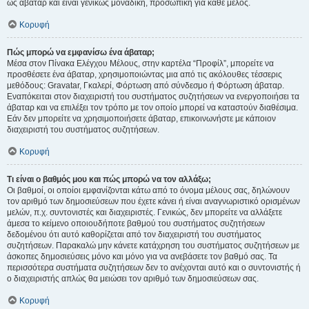
ως άβαταρ και είναι γενικώς μοναδική, προσωπική για κάθε μέλος.
Κορυφή
Πώς μπορώ να εμφανίσω ένα άβαταρ;
Μέσα στον Πίνακα Ελέγχου Μέλους, στην καρτέλα “Προφίλ”, μπορείτε να
προσθέσετε ένα άβαταρ, χρησιμοποιώντας μια από τις ακόλουθες τέσσερις
μεθόδους: Gravatar, Γκαλερί, Φόρτωση από σύνδεσμο ή Φόρτωση άβαταρ.
Εναπόκειται στον διαχειριστή του συστήματος συζητήσεων να ενεργοποιήσει τα
άβαταρ και να επιλέξει τον τρόπο με τον οποίο μπορεί να καταστούν διαθέσιμα.
Εάν δεν μπορείτε να χρησιμοποιήσετε άβαταρ, επικοινωνήστε με κάποιον
διαχειριστή του συστήματος συζητήσεων.
Κορυφή
Τι είναι ο βαθμός μου και πώς μπορώ να τον αλλάξω;
Οι βαθμοί, οι οποίοι εμφανίζονται κάτω από το όνομα μέλους σας, δηλώνουν
τον αριθμό των δημοσιεύσεων που έχετε κάνει ή είναι αναγνωριστικό ορισμένων
μελών, π.χ. συντονιστές και διαχειριστές. Γενικώς, δεν μπορείτε να αλλάξετε
άμεσα το κείμενο οποιουδήποτε βαθμού του συστήματος συζητήσεων
δεδομένου ότι αυτό καθορίζεται από τον διαχειριστή του συστήματος
συζητήσεων. Παρακαλώ μην κάνετε κατάχρηση του συστήματος συζητήσεων με
άσκοπες δημοσιεύσεις μόνο και μόνο για να ανεβάσετε τον βαθμό σας. Τα
περισσότερα συστήματα συζητήσεων δεν το ανέχονται αυτό και ο συντονιστής ή
ο διαχειριστής απλώς θα μειώσει τον αριθμό των δημοσιεύσεων σας.
Κορυφή