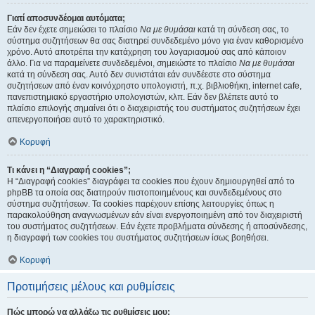
Γιατί αποσυνδέομαι αυτόματα;
Εάν δεν έχετε σημειώσει το πλαίσιο
Να με θυμάσαι
κατά τη σύνδεση σας, το
σύστημα συζητήσεων θα σας διατηρεί συνδεδεμένο μόνο για έναν καθορισμένο
χρόνο. Αυτό αποτρέπει την κατάχρηση του λογαριασμού σας από κάποιον
άλλο. Για να παραμείνετε συνδεδεμένοι, σημειώστε το πλαίσιο
Να με θυμάσαι
κατά τη σύνδεση σας. Αυτό δεν συνιστάται εάν συνδέεστε στο σύστημα
συζητήσεων από έναν κοινόχρηστο υπολογιστή, π.χ. βιβλιοθήκη, internet cafe,
πανεπιστημιακό εργαστήριο υπολογιστών, κλπ. Εάν δεν βλέπετε αυτό το
πλαίσιο επιλογής σημαίνει ότι ο διαχειριστής του συστήματος συζητήσεων έχει
απενεργοποιήσει αυτό το χαρακτηριστικό.
Κορυφή
Τι κάνει η “Διαγραφή cookies”;
Η “Διαγραφή cookies” διαγράφει τα cookies που έχουν δημιουργηθεί από το
phpBB τα οποία σας διατηρούν πιστοποιημένους και συνδεδεμένους στο
σύστημα συζητήσεων. Τα cookies παρέχουν επίσης λειτουργίες όπως η
παρακολούθηση αναγνωσμένων εάν είναι ενεργοποιημένη από τον διαχειριστή
του συστήματος συζητήσεων. Εάν έχετε προβλήματα σύνδεσης ή αποσύνδεσης,
η διαγραφή των cookies του συστήματος συζητήσεων ίσως βοηθήσει.
Κορυφή
Προτιμήσεις μέλους και ρυθμίσεις
Πώς μπορώ να αλλάξω τις ρυθμίσεις μου;