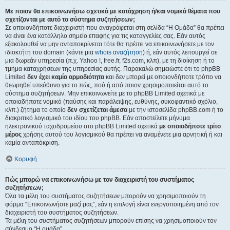
Με ποιον θα επικοινωνήσω σχετικά με κατάχρηση ή/και νομικά θέματα που
σχετίζονται με αυτό το σύστημα συζητήσεων;
Σε οποιονδήποτε διαχειριστή που αναγράφεται στη σελίδα “Η Ομάδα” θα πρέπει
να είναι ένα κατάλληλο σημείο επαφής για τις καταγγελίες σας. Εάν αυτός
εξακολουθεί να μην ανταποκρίνεται τότε θα πρέπει να επικοινωνήσετε με τον
ιδιοκτήτη του domain (κάντε μια
whois αναζήτηση
) ή, εάν αυτός λειτουργεί σε
μια δωρεάν υπηρεσία (π.χ. Yahoo !, free.fr, f2s.com, κλπ), με τη διοίκηση ή το
τμήμα καταχρήσεων της υπηρεσίας αυτής. Παρακαλώ σημειώστε ότι το phpBB
Limited
δεν έχει καμία αρμοδιότητα
και δεν μπορεί με οποιονδήποτε τρόπο να
θεωρηθεί υπεύθυνο για το πώς, πού ή από ποιον χρησιμοποιείται αυτό το
σύστημα συζητήσεων. Μην επικοινωνείτε με το phpBB Limited σχετικά με
οποιαδήποτε νομικό (παύσης και παράλειψης, ευθύνης, συκοφαντικό σχόλιο,
κλπ.) ζήτημα το οποίο
δεν σχετίζεται άμεσα
με την ιστοσελίδα phpBB.com ή το
διακριτικό λογισμικό του ιδίου του phpBB. Εάν αποστείλετε μήνυμα
ηλεκτρονικού ταχυδρομείου στο phpBB Limited σχετικά
με οποιοδήποτε τρίτο
μέρος
χρήσης αυτού του λογισμικού θα πρέπει να αναμένετε μια αρνητική ή και
καμία ανταπόκριση.
Κορυφή
Πώς μπορώ να επικοινωνήσω με τον διαχειριστή του συστήματος
συζητήσεων;
Όλα τα μέλη του συστήματος συζητήσεων μπορούν να χρησιμοποιούν τη
φόρμα “Επικοινωνήστε μαζί μας”, εάν η επιλογή είναι ενεργοποιημένη από τον
διαχειριστή του συστήματος συζητήσεων.
Τα μέλη του συστήματος συζητήσεων μπορούν επίσης να χρησιμοποιούν τον
σύνδεσμο “Η ομάδα”.