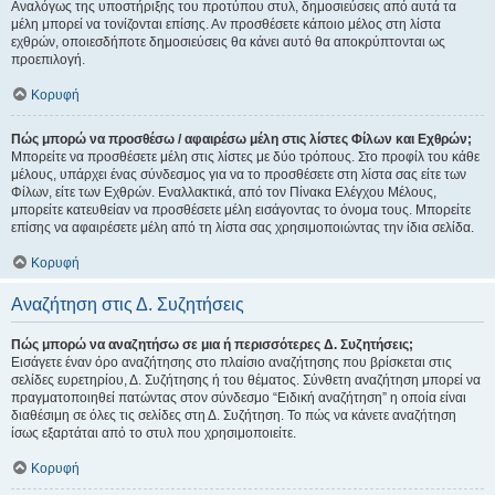
Αναλόγως της υποστήριξης του προτύπου στυλ, δημοσιεύσεις από αυτά τα
μέλη μπορεί να τονίζονται επίσης. Αν προσθέσετε κάποιο μέλος στη λίστα
εχθρών, οποιεσδήποτε δημοσιεύσεις θα κάνει αυτό θα αποκρύπτονται ως
προεπιλογή.
Κορυφή
Πώς μπορώ να προσθέσω / αφαιρέσω μέλη στις λίστες Φίλων και Εχθρών;
Μπορείτε να προσθέσετε μέλη στις λίστες με δύο τρόπους. Στο προφίλ του κάθε
μέλους, υπάρχει ένας σύνδεσμος για να το προσθέσετε στη λίστα σας είτε των
Φίλων, είτε των Εχθρών. Εναλλακτικά, από τον Πίνακα Ελέγχου Μέλους,
μπορείτε κατευθείαν να προσθέσετε μέλη εισάγοντας το όνομα τους. Μπορείτε
επίσης να αφαιρέσετε μέλη από τη λίστα σας χρησιμοποιώντας την ίδια σελίδα.
Κορυφή
Αναζήτηση στις Δ. Συζητήσεις
Πώς μπορώ να αναζητήσω σε μια ή περισσότερες Δ. Συζητήσεις;
Εισάγετε έναν όρο αναζήτησης στο πλαίσιο αναζήτησης που βρίσκεται στις
σελίδες ευρετηρίου, Δ. Συζήτησης ή του θέματος. Σύνθετη αναζήτηση μπορεί να
πραγματοποιηθεί πατώντας στον σύνδεσμο “Ειδική αναζήτηση” η οποία είναι
διαθέσιμη σε όλες τις σελίδες στη Δ. Συζήτηση. Το πώς να κάνετε αναζήτηση
ίσως εξαρτάται από το στυλ που χρησιμοποιείτε.
Κορυφή