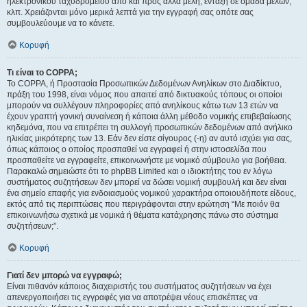
ηλεκτρονικού ταχυδρομείου από και προς άλλα μέλη, ένταξη σε ομάδα μελών,
κλπ. Χρειάζονται μόνο μερικά λεπτά για την εγγραφή σας οπότε σας
συμβουλεύουμε να το κάνετε.
Κορυφή
Τι είναι το COPPA;
Το COPPA, ή Προστασία Προσωπικών Δεδομένων Ανηλίκων στο Διαδίκτυο,
πράξη του 1998, είναι νόμος που απαιτεί από δικτυακούς τόπους οι οποίοι
μπορούν να συλλέγουν πληροφορίες από ανηλίκους κάτω των 13 ετών να
έχουν γραπτή γονική συναίνεση ή κάποια άλλη μέθοδο νομικής επιβεβαίωσης
κηδεμόνα, που να επιτρέπει τη συλλογή προσωπικών δεδομένων από ανήλικο
ηλικίας μικρότερης των 13. Εάν δεν είστε σίγουρος (-η) αν αυτό ισχύει για σας,
όπως κάποιος ο οποίος προσπαθεί να εγγραφεί ή στην ιστοσελίδα που
προσπαθείτε να εγγραφείτε, επικοινωνήστε με νομικό σύμβουλο για βοήθεια.
Παρακαλώ σημειώστε ότι το phpBB Limited και ο ιδιοκτήτης του εν λόγω
συστήματος συζητήσεων δεν μπορεί να δώσει νομική συμβουλή και δεν είναι
ένα σημείο επαφής για ενδοιασμούς νομικού χαρακτήρα οποιουδήποτε είδους,
εκτός από τις περιπτώσεις που περιγράφονται στην ερώτηση “Με ποιόν θα
επικοινωνήσω σχετικά με νομικά ή θέματα κατάχρησης πάνω στο σύστημα
συζητήσεων;”.
Κορυφή
Γιατί δεν μπορώ να εγγραφώ;
Είναι πιθανόν κάποιος διαχειριστής του συστήματος συζητήσεων να έχει
απενεργοποιήσει τις εγγραφές για να αποτρέψει νέους επισκέπτες να