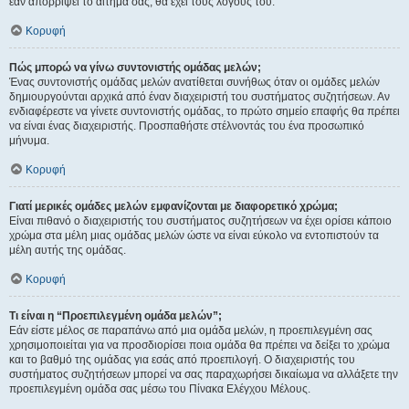
εάν απορρίψει το αίτημα σας, θα έχει τους λόγους του.
Κορυφή
Πώς μπορώ να γίνω συντονιστής ομάδας μελών;
Ένας συντονιστής ομάδας μελών ανατίθεται συνήθως όταν οι ομάδες μελών
δημιουργούνται αρχικά από έναν διαχειριστή του συστήματος συζητήσεων. Αν
ενδιαφέρεστε να γίνετε συντονιστής ομάδας, το πρώτο σημείο επαφής θα πρέπει
να είναι ένας διαχειριστής. Προσπαθήστε στέλνοντάς του ένα προσωπικό
μήνυμα.
Κορυφή
Γιατί μερικές ομάδες μελών εμφανίζονται με διαφορετικό χρώμα;
Είναι πιθανό ο διαχειριστής του συστήματος συζητήσεων να έχει ορίσει κάποιο
χρώμα στα μέλη μιας ομάδας μελών ώστε να είναι εύκολο να εντοπιστούν τα
μέλη αυτής της ομάδας.
Κορυφή
Τι είναι η “Προεπιλεγμένη ομάδα μελών”;
Εάν είστε μέλος σε παραπάνω από μια ομάδα μελών, η προεπιλεγμένη σας
χρησιμοποιείται για να προσδιορίσει ποια ομάδα θα πρέπει να δείξει το χρώμα
και το βαθμό της ομάδας για εσάς από προεπιλογή. Ο διαχειριστής του
συστήματος συζητήσεων μπορεί να σας παραχωρήσει δικαίωμα να αλλάξετε την
προεπιλεγμένη ομάδα σας μέσω του Πίνακα Ελέγχου Μέλους.