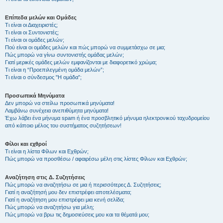
Επίπεδα μελών και Ομάδες
Τι είναι οι Διαχειριστές;
Τι είναι οι Συντονιστές;
Τι είναι οι ομάδες μελών;
Πού είναι οι ομάδες μελών και πώς μπορώ να συμμετάσχω σε μια;
Πώς μπορώ να γίνω συντονιστής ομάδας μελών;
Γιατί μερικές ομάδες μελών εμφανίζονται με διαφορετικό χρώμα;
Τι είναι η “Προεπιλεγμένη ομάδα μελών”;
Τι είναι ο σύνδεσμος "Η ομάδα”;
Προσωπικά Μηνύματα
Δεν μπορώ να στείλω προσωπικά μηνύματα!
Λαμβάνω συνέχεια ανεπιθύμητα μηνύματα!
Έχω λάβει ένα μήνυμα spam ή ένα προσβλητικό μήνυμα ηλεκτρονικού ταχυδρομείου
από κάποιο μέλος του συστήματος συζητήσεων!
Φίλοι και εχθροί
Τι είναι η λίστα Φίλων και Εχθρών;
Πώς μπορώ να προσθέσω / αφαιρέσω μέλη στις λίστες Φίλων και Εχθρών;
Αναζήτηση στις Δ. Συζητήσεις
Πώς μπορώ να αναζητήσω σε μια ή περισσότερες Δ. Συζητήσεις;
Γιατί η αναζήτησή μου δεν επιστρέφει αποτελέσματα;
Γιατί η αναζήτηση μου επιστρέφει μια κενή σελίδα;
Πώς μπορώ να αναζητήσω για μέλη;
Πώς μπορώ να βρω τις δημοσιεύσεις μου και τα θέματά μου;