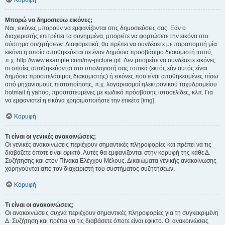
Κορυφή
Μπορώ να δημοσιεύω εικόνες;
Ναι, εικόνες μπορούν να εμφανίζονται στις δημοσιεύσεις σας. Εάν ο
διαχειριστής επιτρέπει τα συνημμένα, μπορείτε να φορτώσετε την εικόνα στο
σύστημα συζητήσεων. Διαφορετικά, θα πρέπει να συνδέσετε με παραπομπή μία
εικόνα η οποία αποθηκεύεται σε έναν δημόσια προσβάσιμο διακομιστή ιστού,
π.χ. http://www.example.com/my-picture.gif. Δεν μπορείτε να συνδέσετε εικόνες
οι οποίες αποθηκεύονται στο υπολογιστή σας τοπικά (εκτός εάν αυτός είναι
δημόσια προσπελάσιμος διακομιστής) ή εικόνες που είναι αποθηκευμένες πίσω
από μηχανισμούς πιστοποίησης, π.χ. λογαριασμοί ηλεκτρονικού ταχυδρομείου
hotmail ή yahoo, προστατευμένες με κωδικό πρόσβασης ιστοσελίδες, κλπ. Για
να εμφανιστεί η εικόνα χρησιμοποιήστε την ετικέτα [img].
Κορυφή
Τι είναι οι γενικές ανακοινώσεις;
Οι γενικές ανακοινώσεις περιέχουν σημαντικές πληροφορίες και πρέπει να τις
διαβάζετε όποτε είναι εφικτό. Αυτές θα εμφανίζονται στην κορυφή της κάθε Δ.
Συζήτησης και στον Πίνακα Ελέγχου Μέλους. Δικαιώματα γενικής ανακοίνωσης
χορηγούνται από τον διαχειριστή του συστήματος συζητήσεων.
Κορυφή
Τι είναι οι ανακοινώσεις;
Οι ανακοινώσεις συχνά περιέχουν σημαντικές πληροφορίες για τη συγκεκριμένη
Δ. Συζήτηση και πρέπει να τις διαβάσετε όποτε είναι εφικτό. Οι ανακοινώσεις