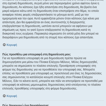
στη σχετική δημοσίευση, συχνά μόνο για περιορισμένο χρόνο αφότου έγινε η
δημοσίευση. Αν κάποιος έχει ήδη απαντήσει στη δημοσίευση, θα βρείτε ένα
μικρό κείμενο κάτω από τη δημοσίευση όταν επιστρέψετε στο θέμα, το οποίο
αναφέρει πόσες φορές επεξεργαστήκατε το μήνυμα αυτό, μαζί με την
ημερομηνία και την ώρα. Αυτό εμφανίζεται μόνον όταν κάποιος έχει κάνει μια
απάντηση. Δεν θα εμφανίζεται αν ένας συντονιστής ή διαχειριστής
επεξεργάστηκε τη δημοσίευση, ωστόσο αυτοί μπορούν να αφήσουν μια
σημείωση ως προς το γιατί έχουν επεξεργαστεί τη δημοσίευση κατά τη
διακριτική τους ευχέρεια. Παρακαλώ σημειώστε ότι απλά μέλη δεν μπορεί να
διαγράψουν μια δημοσίευση από τη στιγμή που κάποιος έχει απαντήσει.
Κορυφή
Πώς προσθέτω μια υπογραφή στη δημοσίευση μου;
Για να προσθέσετε υπογραφή σε μια δημοσίευση πρέπει πρώτα να
δημιουργήσετε μια μέσω του Πίνακα Ελέγχου Μέλους. Μόλις δημιουργηθεί,
μπορείτε να σημειώσετε το πλαίσιο επιλογής
Προσάρτηση υπογραφής
στη
φόρμα της δημοσίευσης για να προσθέσετε την υπογραφή σας. Μπορείτε
επίσης να προσθέσετε μια υπογραφή ως προεπιλογή για όλες τις δημοσιεύσεις
σας σημειώνοντας το κατάλληλο κουμπί επιλογής στον Πίνακα Ελέγχου
Μέλους. Εάν το κάνετε αυτό, μπορείτε και πάλι να αποτρέψετε να προστεθεί μια
υπογραφή σε κάποιες μεμονωμένες δημοσιεύσεις από-επιλέγοντας το πλαίσιο
επιλογής προσθήκης υπογραφής στη φόρμα δημοσίευσης.
Κορυφή
Πώς δημιουργώ ένα δημοψήφισμα;