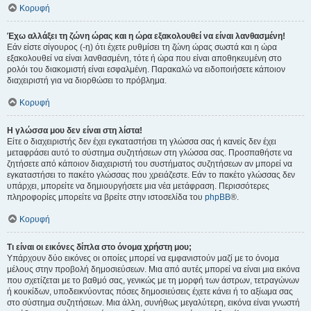
Κορυφή
Έχω αλλάξει τη ζώνη ώρας και η ώρα εξακολουθεί να είναι λανθασμένη!
Εάν είστε σίγουρος (-η) ότι έχετε ρυθμίσει τη ζώνη ώρας σωστά και η ώρα
εξακολουθεί να είναι λανθασμένη, τότε ή ώρα που είναι αποθηκευμένη στο
ρολόι του διακομιστή είναι εσφαλμένη. Παρακαλώ να ειδοποιήσετε κάποιον
διαχειριστή για να διορθώσει το πρόβλημα.
Κορυφή
Η γλώσσα μου δεν είναι στη λίστα!
Είτε ο διαχειριστής δεν έχει εγκαταστήσει τη γλώσσα σας ή κανείς δεν έχει
μεταφράσει αυτό το σύστημα συζητήσεων στη γλώσσα σας. Προσπαθήστε να
ζητήσετε από κάποιον διαχειριστή του συστήματος συζητήσεων αν μπορεί να
εγκαταστήσει το πακέτο γλώσσας που χρειάζεστε. Εάν το πακέτο γλώσσας δεν
υπάρχει, μπορείτε να δημιουργήσετε μια νέα μετάφραση. Περισσότερες
πληροφορίες μπορείτε να βρείτε στην ιστοσελίδα του
phpBB
®.
Κορυφή
Τι είναι οι εικόνες δίπλα στο όνομα χρήστη μου;
Υπάρχουν δύο εικόνες οι οποίες μπορεί να εμφανιστούν μαζί με το όνομα
μέλους στην προβολή δημοσιεύσεων. Μια από αυτές μπορεί να είναι μια εικόνα
που σχετίζεται με το βαθμό σας, γενικώς με τη μορφή των άστρων, τετραγώνων
ή κουκίδων, υποδεικνύοντας πόσες δημοσιεύσεις έχετε κάνει ή το αξίωμα σας
στο σύστημα συζητήσεων. Μια άλλη, συνήθως μεγαλύτερη, εικόνα είναι γνωστή