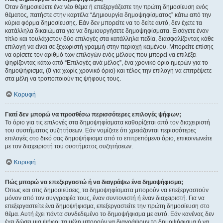
Όταν δημοσιεύετε ένα νέο θέμα ή επεξεργάζεστε την πρώτη δημοσίευση ενός
θέματος, πατήστε στην καρτέλα “Δημιουργία δημοψηφίσματος” κάτω από την
κύρια φόρμα δημοσίευσης. Εάν δεν μπορείτε να το δείτε αυτό, δεν έχετε τα
κατάλληλα δικαιώματα για να δημιουργήσετε δημοψηφίσματα. Εισάγετε έναν
τίτλο και τουλάχιστον δύο επιλογές στα κατάλληλα πεδία, διασφαλίζοντας κάθε
επιλογή να είναι σε ξεχωριστή γραμμή στην περιοχή κειμένου. Μπορείτε επίσης
να ορίσετε τον αριθμό των επιλογών ενός μέλους που μπορεί να επιλέξει
ψηφίζοντας κάτω από “Επιλογές ανά μέλος”, ένα χρονικό όριο ημερών για το
δημοψήφισμα, (0 για χωρίς χρονικό όριο) και τέλος την επιλογή να επιτρέψετε
στα μέλη να τροποποιούν τις ψήφους τους.
Κορυφή
Γιατί δεν μπορώ να προσθέσω περισσότερες επιλογές ψήφων;
Το όριο για τις επιλογές στα δημοψηφίσματα καθορίζεται από τον διαχειριστή
του συστήματος συζητήσεων. Εάν νομίζετε ότι χρειάζονται περισσότερες
επιλογές στο δικό σας δημοψήφισμα από το επιτρεπόμενο όριο, επικοινωνείτε
με τον διαχειριστή του συστήματος συζητήσεων.
Κορυφή
Πώς μπορώ να επεξεργαστώ ή να διαγράψω ένα δημοψήφισμα;
Όπως και στις δημοσιεύσεις, τα δημοψηφίσματα μπορούν να επεξεργαστούν
μόνον από τον συγγραφέα τους, έναν συντονιστή ή έναν διαχειριστή. Για να
επεξεργαστείτε ένα δημοψήφισμα, επεξεργαστείτε την πρώτη δημοσίευση στο
θέμα. Αυτή έχει πάντα συνδεδεμένο το δημοψήφισμα με αυτό. Εάν κανένας δεν
έχει δώσει μια ψήφο, τα μέλη μπορούν να διαγράψουν το δημοψήφισμα ή να