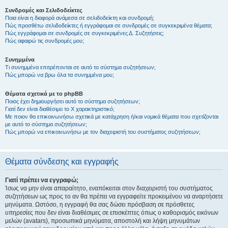
Συνδρομές και Σελιδοδείκτες
Ποια είναι η διαφορά ανάμεσα σε σελιδοδείκτη και συνδρομή;
Πώς προσθέτω σελιδοδείκτες ή εγγράφομαι σε συνδρομές σε συγκεκριμένα θέματα;
Πώς εγγράφομαι σε συνδρομές σε συγκεκριμένες Δ. Συζητήσεις;
Πώς αφαιρώ τις συνδρομές μου;
Συνημμένα
Τι συνημμένα επιτρέπονται σε αυτό το σύστημα συζητήσεων;
Πώς μπορώ να βρω όλα τα συνημμένα μου;
Θέματα σχετικά με το phpBB
Ποιος έχει δημιουργήσει αυτό το σύστημα συζητήσεων;
Γιατί δεν είναι διαθέσιμο το Χ χαρακτηριστικό;
Με ποιον θα επικοινωνήσω σχετικά με κατάχρηση ή/και νομικά θέματα που σχετίζονται
με αυτό το σύστημα συζητήσεων;
Πώς μπορώ να επικοινωνήσω με τον διαχειριστή του συστήματος συζητήσεων;
Θέματα σύνδεσης και εγγραφής
Γιατί πρέπει να εγγραφώ;
Ίσως να μην είναι απαραίτητο, εναπόκειται στον διαχειριστή του συστήματος
συζητήσεων ως προς το αν θα πρέπει να εγγραφείτε προκειμένου να αναρτήσετε
μηνύματα. Ωστόσο, η εγγραφή θα σας δώσει πρόσβαση σε πρόσθετες
υπηρεσίες που δεν είναι διαθέσιμες σε επισκέπτες όπως ο καθορισμός εικόνων
μελών (avatars), προσωπικά μηνύματα, αποστολή και λήψη μηνυμάτων