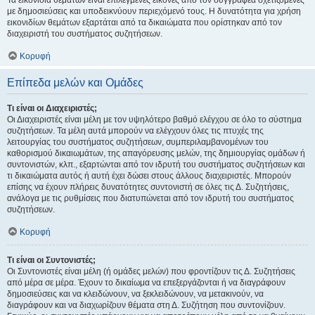
Τα εικονίδια θεμάτων είναι επιλεγμένες εικόνες από τον συγγραφέα σχετιζόμενες
με δημοσιεύσεις και υποδεικνύουν περιεχόμενό τους. Η δυνατότητα για χρήση
εικονιδίων θεμάτων εξαρτάται από τα δικαιώματα που ορίστηκαν από τον
διαχειριστή του συστήματος συζητήσεων.
Κορυφή
Επίπεδα μελών και Ομάδες
Τι είναι οι Διαχειριστές;
Οι Διαχειριστές είναι μέλη με τον υψηλότερο βαθμό ελέγχου σε όλο το σύστημα
συζητήσεων. Τα μέλη αυτά μπορούν να ελέγχουν όλες τις πτυχές της
λειτουργίας του συστήματος συζητήσεων, συμπεριλαμβανομένων του
καθορισμού δικαιωμάτων, της απαγόρευσης μελών, της δημιουργίας ομάδων ή
συντονιστών, κλπ., εξαρτώνται από τον ιδρυτή του συστήματος συζητήσεων και
τι δικαιώματα αυτός ή αυτή έχει δώσει στους άλλους διαχειριστές. Μπορούν
επίσης να έχουν πλήρεις δυνατότητες συντονιστή σε όλες τις Δ. Συζητήσεις,
ανάλογα με τις ρυθμίσεις που διατυπώνεται από τον ιδρυτή του συστήματος
συζητήσεων.
Κορυφή
Τι είναι οι Συντονιστές;
Οι Συντονιστές είναι μέλη (ή ομάδες μελών) που φροντίζουν τις Δ. Συζητήσεις
από μέρα σε μέρα. Έχουν το δικαίωμα να επεξεργάζονται ή να διαγράφουν
δημοσιεύσεις και να κλειδώνουν, να ξεκλειδώνουν, να μετακινούν, να
διαγράφουν και να διαχωρίζουν θέματα στη Δ. Συζήτηση που συντονίζουν.