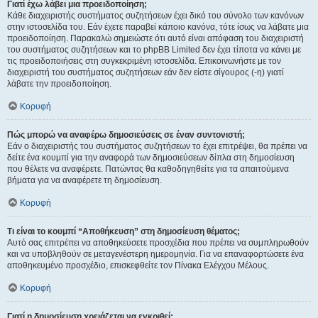
Γιατί έχω λάβει μια προειδοποίηση;
Κάθε διαχειριστής συστήματος συζητήσεων έχει δικό του σύνολο των κανόνων
στην ιστοσελίδα του. Εάν έχετε παραβεί κάποιο κανόνα, τότε ίσως να λάβατε μια
προειδοποίηση. Παρακαλώ σημειώστε ότι αυτό είναι απόφαση του διαχειριστή
του συστήματος συζητήσεων και το phpBB Limited δεν έχει τίποτα να κάνει με
τις προειδοποιήσεις στη συγκεκριμένη ιστοσελίδα. Επικοινωνήστε με τον
διαχειριστή του συστήματος συζητήσεων εάν δεν είστε σίγουρος (-η) γιατί
λάβατε την προειδοποίηση.
Κορυφή
Πώς μπορώ να αναφέρω δημοσιεύσεις σε έναν συντονιστή;
Εάν ο διαχειριστής του συστήματος συζητήσεων το έχει επιτρέψει, θα πρέπει να
δείτε ένα κουμπί για την αναφορά των δημοσιεύσεων δίπλα στη δημοσίευση
που θέλετε να αναφέρετε. Πατώντας θα καθοδηγηθείτε για τα απαιτούμενα
βήματα για να αναφέρετε τη δημοσίευση.
Κορυφή
Τι είναι το κουμπί “Αποθήκευση” στη δημοσίευση θέματος;
Αυτό σας επιτρέπει να αποθηκεύσετε προσχέδια που πρέπει να συμπληρωθούν
και να υποβληθούν σε μεταγενέστερη ημερομηνία. Για να επαναφορτώσετε ένα
αποθηκευμένο προσχέδιο, επισκεφθείτε τον Πίνακα Ελέγχου Μέλους.
Κορυφή
Γιατί η δημοσίευση χρειάζεται να εγκριθεί;