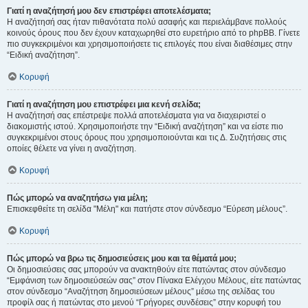
Γιατί η αναζήτησή μου δεν επιστρέφει αποτελέσματα;
Η αναζήτησή σας ήταν πιθανότατα πολύ ασαφής και περιελάμβανε πολλούς
κοινούς όρους που δεν έχουν καταχωρηθεί στο ευρετήριο από το phpBB. Γίνετε
πιο συγκεκριμένοι και χρησιμοποιήσετε τις επιλογές που είναι διαθέσιμες στην
“Ειδική αναζήτηση”.
Κορυφή
Γιατί η αναζήτηση μου επιστρέφει μια κενή σελίδα;
Η αναζήτησή σας επέστρεψε πολλά αποτελέσματα για να διαχειριστεί ο
διακομιστής ιστού. Χρησιμοποιήστε την “Ειδική αναζήτηση” και να είστε πιο
συγκεκριμένοι στους όρους που χρησιμοποιούνται και τις Δ. Συζητήσεις στις
οποίες θέλετε να γίνει η αναζήτηση.
Κορυφή
Πώς μπορώ να αναζητήσω για μέλη;
Επισκεφθείτε τη σελίδα "Μέλη" και πατήστε στον σύνδεσμο “Εύρεση μέλους”.
Κορυφή
Πώς μπορώ να βρω τις δημοσιεύσεις μου και τα θέματά μου;
Οι δημοσιεύσεις σας μπορούν να ανακτηθούν είτε πατώντας στον σύνδεσμο
“Εμφάνιση των δημοσιεύσεών σας” στον Πίνακα Ελέγχου Μέλους, είτε πατώντας
στον σύνδεσμο “Αναζήτηση δημοσιεύσεων μέλους” μέσω της σελίδας του
προφίλ σας ή πατώντας στο μενού “Γρήγορες συνδέσεις” στην κορυφή του