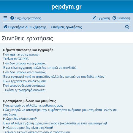
pepdym.gr
Συχνές ερωτήσεις
Εγγραφή
Σύνδεση
Α
Ευρετήριο Δ. Συζήτησης
Συνήθεις ερωτήσεις
ν
Συνήθεις ερωτήσεις
α
ζ
Θέματα σύνδεσης και εγγραφής
Γιατί πρέπει να εγγραφώ;
ή
Τι είναι το COPPA;
τ
Γιατί δεν μπορώ να εγγραφώ;
Έχω κάνει εγγραφή, αλλά δεν μπορώ να συνδεθώ!
η
Γιατί δεν μπορώ να συνδεθώ;
Έχω εγγραφεί κατά το παρελθόν αλλά δεν μπορώ να συνδεθώ πλέον!
σ
Έχω ξεχάσει τον κωδικό μου!
η
Γιατί αποσυνδέομαι αυτόματα;
Τι κάνει η “Διαγραφή cookies”;
Προτιμήσεις μέλους και ρυθμίσεις
Πώς μπορώ να αλλάξω τις ρυθμίσεις μου;
Πώς μπορώ να αποτρέψω την εμφάνιση του ονόματος μου στη λίστα μελών σε
σύνδεση;
Η ώρα δεν είναι σωστή!
Έχω αλλάξει τη ζώνη ώρας και η ώρα εξακολουθεί να είναι λανθασμένη!
Η γλώσσα μου δεν είναι στη λίστα!
Τι είναι οι εικόνες δίπλα στο όνομα χρήστη μου;