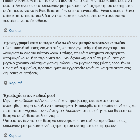
Πρώτον, βεβαιωθείτε ότι το όνομα μέλους και ο κωδικός πρόσβασής σας είναι
σωστά. Αν είναι σωστά, επικοινωνήστε με κάποιον διαχειριστή του συστήματος
συζητήσεων για να βεβαιωθείτε ότι δεν έχετε απαγορευθεί. Είναι επίσης πιθανό
ο ιδιοκτήτης της ιστοσελίδας να έχει κάποιο σφάλμα στις ρυθμίσεις και να
χρειάζεται να το διορθώσει.
Κορυφή
Έχω εγγραφεί κατά το παρελθόν αλλά δεν μπορώ να συνδεθώ πλέον!
Είναι πιθανό κάποιος διαχειριστής να απενεργοποίησε ή να διέγραψε τον
λογαριασμό σας για κάποιο λόγο. Επίσης, πολλά συστήματα συζητήσεων
απομακρύνουν μέλη περιοδικά που δεν έχουν δημοσιεύσει μηνύματα για
μεγάλο χρονικό διάστημα για να μειώσουν το μέγεθος της βάσης δεδομένων.
Εάν αυτό συμβαίνει, προσπαθήστε να εγγραφείτε ξανά και να εμπλακείτε στις
δημόσιες συζητήσεις.
Κορυφή
Έχω ξεχάσει τον κωδικό μου!
Μην πανικοβάλλεστε! Αν και ο κωδικός πρόσβασής σας δεν μπορεί να
ανακτηθεί, μπορεί εύκολα να επαναφερθεί. Επισκεφθείτε τη σελίδα σύνδεσης και
πατήστε στο
Ξέχασα τον κωδικό μου
. Ακολουθήστε τις οδηγίες και θα είστε σε
θέση να συνδεθείτε πάλι σύντομα.
Ωστόσο, αν δεν είστε σε θέση να επαναφέρετε τον κωδικό πρόσβασής σας,
επικοινωνήστε με κάποιον διαχειριστή του συστήματος συζητήσεων.
Κορυφή