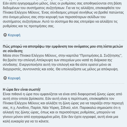
Εάν είστε εγγεγραμμένο μέλος, όλες οι ρυθμίσεις σας αποθηκεύονται στη βάση
δεδομένων του συστήματος συζητήσεων. Για να τις αλλάξετε, επισκεφθείτε τον
Πίνακα Ελέγχου Μέλους. Ένας σύνδεσμος μπορεί συνήθως να βρεθεί πατώντας
στο όνομα μέλους σας στην κορυφή των περισσότερων σελίδων του
συστήματος συζητήσεων. Αυτό το σύστημα θα σας επιτρέψει να αλλάξετε τις
ρυθμίσεις και τις προτιμήσεις σας.
Κορυφή
Πώς μπορώ να αποτρέψω την εμφάνιση του ονόματος μου στη λίστα μελών
σε σύνδεση;
Μέσα στον Πίνακα Ελέγχου Μέλους, στην καρτέλα “Προτιμήσεις Δ. Συζήτησης”,
θα βρείτε την επιλογή
Απόκρυψη των στοιχείων μου κατά τη διάρκεια της
σύνδεσης
. Ενεργοποιήστε αυτή την επιλογή και θα είστε ορατοί μόνο σε
διαχειριστές, συντονιστές και εσάς. Θα υπολογίζεστε ως μέλος με απόκρυψη.
Κορυφή
Η ώρα δεν είναι σωστή!
Είναι πιθανό η ώρα που εμφανίζεται να είναι από διαφορετική ζώνης ώρας από
αυτή στην οποία βρίσκεστε. Εάν αυτή είναι η περίπτωση, επισκεφθείτε τον
Πίνακα Ελέγχου Μέλους και αλλάξτε τη ζώνη ώρας για να ταιριάζει στην περιοχή
σας, π.χ. Λονδίνο, Παρίσι, Νέα Υόρκη, Σίδνεϋ, κλπ. Παρακαλώ σημειώστε ότι η
αλλαγή της ζώνης ώρας, όπως και οι περισσότερες ρυθμίσεις, μπορούν να
γίνουν μόνον από εγγεγραμμένα μέλη. Εάν δεν έχετε εγγραφεί, αυτή είναι μια
καλή ευκαιρία για να το κάνετε.