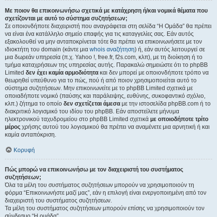
Με ποιον θα επικοινωνήσω σχετικά με κατάχρηση ή/και νομικά θέματα που
σχετίζονται με αυτό το σύστημα συζητήσεων;
Σε οποιονδήποτε διαχειριστή που αναγράφεται στη σελίδα “Η Ομάδα” θα πρέπει
να είναι ένα κατάλληλο σημείο επαφής για τις καταγγελίες σας. Εάν αυτός
εξακολουθεί να μην ανταποκρίνεται τότε θα πρέπει να επικοινωνήσετε με τον
ιδιοκτήτη του domain (κάντε μια
whois αναζήτηση
) ή, εάν αυτός λειτουργεί σε
μια δωρεάν υπηρεσία (π.χ. Yahoo !, free.fr, f2s.com, κλπ), με τη διοίκηση ή το
τμήμα καταχρήσεων της υπηρεσίας αυτής. Παρακαλώ σημειώστε ότι το phpBB
Limited
δεν έχει καμία αρμοδιότητα
και δεν μπορεί με οποιονδήποτε τρόπο να
θεωρηθεί υπεύθυνο για το πώς, πού ή από ποιον χρησιμοποιείται αυτό το
σύστημα συζητήσεων. Μην επικοινωνείτε με το phpBB Limited σχετικά με
οποιαδήποτε νομικό (παύσης και παράλειψης, ευθύνης, συκοφαντικό σχόλιο,
κλπ.) ζήτημα το οποίο
δεν σχετίζεται άμεσα
με την ιστοσελίδα phpBB.com ή το
διακριτικό λογισμικό του ιδίου του phpBB. Εάν αποστείλετε μήνυμα
ηλεκτρονικού ταχυδρομείου στο phpBB Limited σχετικά
με οποιοδήποτε τρίτο
μέρος
χρήσης αυτού του λογισμικού θα πρέπει να αναμένετε μια αρνητική ή και
καμία ανταπόκριση.
Κορυφή
Πώς μπορώ να επικοινωνήσω με τον διαχειριστή του συστήματος
συζητήσεων;
Όλα τα μέλη του συστήματος συζητήσεων μπορούν να χρησιμοποιούν τη
φόρμα “Επικοινωνήστε μαζί μας”, εάν η επιλογή είναι ενεργοποιημένη από τον
διαχειριστή του συστήματος συζητήσεων.
Τα μέλη του συστήματος συζητήσεων μπορούν επίσης να χρησιμοποιούν τον
σύνδεσμο “Η ομάδα”.