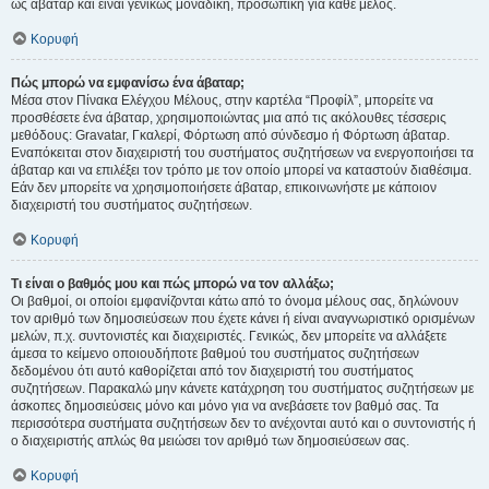
ως άβαταρ και είναι γενικώς μοναδική, προσωπική για κάθε μέλος.
Κορυφή
Πώς μπορώ να εμφανίσω ένα άβαταρ;
Μέσα στον Πίνακα Ελέγχου Μέλους, στην καρτέλα “Προφίλ”, μπορείτε να
προσθέσετε ένα άβαταρ, χρησιμοποιώντας μια από τις ακόλουθες τέσσερις
μεθόδους: Gravatar, Γκαλερί, Φόρτωση από σύνδεσμο ή Φόρτωση άβαταρ.
Εναπόκειται στον διαχειριστή του συστήματος συζητήσεων να ενεργοποιήσει τα
άβαταρ και να επιλέξει τον τρόπο με τον οποίο μπορεί να καταστούν διαθέσιμα.
Εάν δεν μπορείτε να χρησιμοποιήσετε άβαταρ, επικοινωνήστε με κάποιον
διαχειριστή του συστήματος συζητήσεων.
Κορυφή
Τι είναι ο βαθμός μου και πώς μπορώ να τον αλλάξω;
Οι βαθμοί, οι οποίοι εμφανίζονται κάτω από το όνομα μέλους σας, δηλώνουν
τον αριθμό των δημοσιεύσεων που έχετε κάνει ή είναι αναγνωριστικό ορισμένων
μελών, π.χ. συντονιστές και διαχειριστές. Γενικώς, δεν μπορείτε να αλλάξετε
άμεσα το κείμενο οποιουδήποτε βαθμού του συστήματος συζητήσεων
δεδομένου ότι αυτό καθορίζεται από τον διαχειριστή του συστήματος
συζητήσεων. Παρακαλώ μην κάνετε κατάχρηση του συστήματος συζητήσεων με
άσκοπες δημοσιεύσεις μόνο και μόνο για να ανεβάσετε τον βαθμό σας. Τα
περισσότερα συστήματα συζητήσεων δεν το ανέχονται αυτό και ο συντονιστής ή
ο διαχειριστής απλώς θα μειώσει τον αριθμό των δημοσιεύσεων σας.
Κορυφή