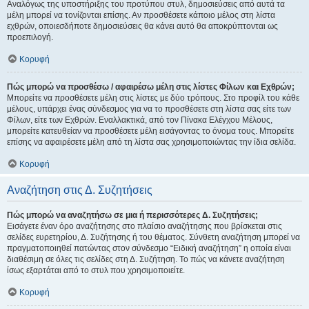
Αναλόγως της υποστήριξης του προτύπου στυλ, δημοσιεύσεις από αυτά τα
μέλη μπορεί να τονίζονται επίσης. Αν προσθέσετε κάποιο μέλος στη λίστα
εχθρών, οποιεσδήποτε δημοσιεύσεις θα κάνει αυτό θα αποκρύπτονται ως
προεπιλογή.
Κορυφή
Πώς μπορώ να προσθέσω / αφαιρέσω μέλη στις λίστες Φίλων και Εχθρών;
Μπορείτε να προσθέσετε μέλη στις λίστες με δύο τρόπους. Στο προφίλ του κάθε
μέλους, υπάρχει ένας σύνδεσμος για να το προσθέσετε στη λίστα σας είτε των
Φίλων, είτε των Εχθρών. Εναλλακτικά, από τον Πίνακα Ελέγχου Μέλους,
μπορείτε κατευθείαν να προσθέσετε μέλη εισάγοντας το όνομα τους. Μπορείτε
επίσης να αφαιρέσετε μέλη από τη λίστα σας χρησιμοποιώντας την ίδια σελίδα.
Κορυφή
Αναζήτηση στις Δ. Συζητήσεις
Πώς μπορώ να αναζητήσω σε μια ή περισσότερες Δ. Συζητήσεις;
Εισάγετε έναν όρο αναζήτησης στο πλαίσιο αναζήτησης που βρίσκεται στις
σελίδες ευρετηρίου, Δ. Συζήτησης ή του θέματος. Σύνθετη αναζήτηση μπορεί να
πραγματοποιηθεί πατώντας στον σύνδεσμο “Ειδική αναζήτηση” η οποία είναι
διαθέσιμη σε όλες τις σελίδες στη Δ. Συζήτηση. Το πώς να κάνετε αναζήτηση
ίσως εξαρτάται από το στυλ που χρησιμοποιείτε.
Κορυφή