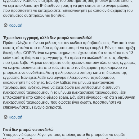
εγγραφούν. Κάποιος διαχειριστής του συστήματος συζητήσεων μπορεί επίσης
να έχει αποκλείσει την IP διεύθυνσή σας ή να μην επιτρέπει το όνομα μέλους
που προσπαθείτε να καταχωρίσετε. Επικοινωνήστε με κάποιον διαχειριστή του
συστήματος συζητήσεων για βοήθεια.
Κορυφή
Έχω κάνει εγγραφή, αλλά δεν μπορώ να συνδεθώ!
Πρώτα, ελέγξτε το όνομα μέλους και τον κωδικό πρόσβασής σας. Εάν αυτά είναι
σωστά, τότε ένα από τα δύο πράγματα μπορεί να έχει συμβεί. Εάν η υποστήριξη
διακήρυξης COPPA είναι ενεργοποιημένη και έχετε ορίσει ότι είστε κάτω των 13
ετών κατά τη διάρκεια της εγγραφής, θα πρέπει να ακολουθήσετε τις οδηγίες
που έχετε λάβει. Μερικά συστήματα συζητήσεων απαιτούν όλες οι νέες εγγραφές
να ενεργοποιούνται, είτε από εσάς είτε από τον διαχειριστή προκειμένου να
μπορέσετε να συνδεθείτε. Αυτή η πληροφορία υπήρχε κατά τη διάρκεια της
εγγραφής. Εάν έχετε λάβει ένα μήνυμα ηλεκτρονικού ταχυδρομείου,
ακολουθήστε τις οδηγίες. Εάν δεν λάβετε ένα μήνυμα ηλεκτρονικού
ταχυδρομείου, ενδεχομένως να έχετε δώσει μια λανθασμένη διεύθυνση
ηλεκτρονικού ταχυδρομείου ή το μήνυμα ηλεκτρονικού ταχυδρομείου, έχει
μπλοκαριστεί από κάποιο φίλτρο spam. Εάν είστε σίγουρος (-η) ότι η διεύθυνση
ηλεκτρονικού ταχυδρομείου που δώσατε είναι σωστή, προσπαθήστε να
επικοινωνήσετε με έναν διαχειριστή.
Κορυφή
Γιατί δεν μπορώ να συνδεθώ;
Υπάρχουν διάφοροι λόγοι για τους οποίους αυτό θα μπορούσε να συμβεί.