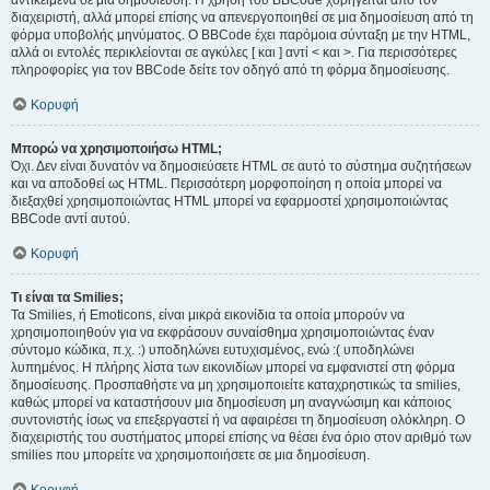
αντικείμενα σε μια δημοσίευση. Η χρήση του BBCode χορηγείται από τον
διαχειριστή, αλλά μπορεί επίσης να απενεργοποιηθεί σε μια δημοσίευση από τη
φόρμα υποβολής μηνύματος. Ο BBCode έχει παρόμοια σύνταξη με την HTML,
αλλά οι εντολές περικλείονται σε αγκύλες [ και ] αντί < και >. Για περισσότερες
πληροφορίες για τον BBCode δείτε τον οδηγό από τη φόρμα δημοσίευσης.
Κορυφή
Μπορώ να χρησιμοποιήσω HTML;
Όχι. Δεν είναι δυνατόν να δημοσιεύσετε HTML σε αυτό το σύστημα συζητήσεων
και να αποδοθεί ως HTML. Περισσότερη μορφοποίηση η οποία μπορεί να
διεξαχθεί χρησιμοποιώντας HTML μπορεί να εφαρμοστεί χρησιμοποιώντας
BBCode αντί αυτού.
Κορυφή
Τι είναι τα Smilies;
Τα Smilies, ή Emoticons, είναι μικρά εικονίδια τα οποία μπορούν να
χρησιμοποιηθούν για να εκφράσουν συναίσθημα χρησιμοποιώντας έναν
σύντομο κώδικα, π.χ. :) υποδηλώνει ευτυχισμένος, ενώ :( υποδηλώνει
λυπημένος. Η πλήρης λίστα των εικονιδίων μπορεί να εμφανιστεί στη φόρμα
δημοσίευσης. Προσπαθήστε να μη χρησιμοποιείτε καταχρηστικώς τα smilies,
καθώς μπορεί να καταστήσουν μια δημοσίευση μη αναγνώσιμη και κάποιος
συντονιστής ίσως να επεξεργαστεί ή να αφαιρέσει τη δημοσίευση ολόκληρη. Ο
διαχειριστής του συστήματος μπορεί επίσης να θέσει ένα όριο στον αριθμό των
smilies που μπορείτε να χρησιμοποιήσετε σε μια δημοσίευση.