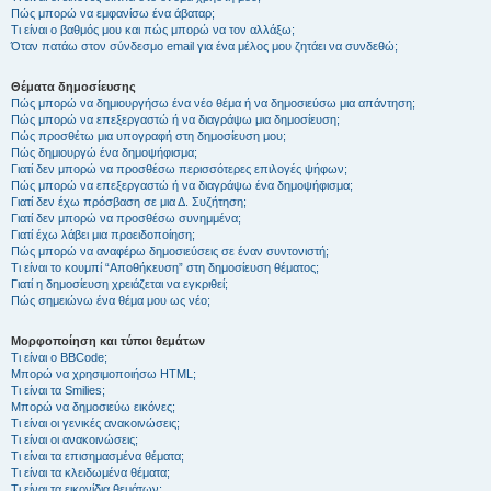
Πώς μπορώ να εμφανίσω ένα άβαταρ;
Τι είναι ο βαθμός μου και πώς μπορώ να τον αλλάξω;
Όταν πατάω στον σύνδεσμο email για ένα μέλος μου ζητάει να συνδεθώ;
Θέματα δημοσίευσης
Πώς μπορώ να δημιουργήσω ένα νέο θέμα ή να δημοσιεύσω μια απάντηση;
Πώς μπορώ να επεξεργαστώ ή να διαγράψω μια δημοσίευση;
Πώς προσθέτω μια υπογραφή στη δημοσίευση μου;
Πώς δημιουργώ ένα δημοψήφισμα;
Γιατί δεν μπορώ να προσθέσω περισσότερες επιλογές ψήφων;
Πώς μπορώ να επεξεργαστώ ή να διαγράψω ένα δημοψήφισμα;
Γιατί δεν έχω πρόσβαση σε μια Δ. Συζήτηση;
Γιατί δεν μπορώ να προσθέσω συνημμένα;
Γιατί έχω λάβει μια προειδοποίηση;
Πώς μπορώ να αναφέρω δημοσιεύσεις σε έναν συντονιστή;
Τι είναι το κουμπί “Αποθήκευση” στη δημοσίευση θέματος;
Γιατί η δημοσίευση χρειάζεται να εγκριθεί;
Πώς σημειώνω ένα θέμα μου ως νέο;
Μορφοποίηση και τύποι θεμάτων
Τι είναι ο BBCode;
Μπορώ να χρησιμοποιήσω HTML;
Τι είναι τα Smilies;
Μπορώ να δημοσιεύω εικόνες;
Τι είναι οι γενικές ανακοινώσεις;
Τι είναι οι ανακοινώσεις;
Τι είναι τα επισημασμένα θέματα;
Τι είναι τα κλειδωμένα θέματα;
Τι είναι τα εικονίδια θεμάτων;