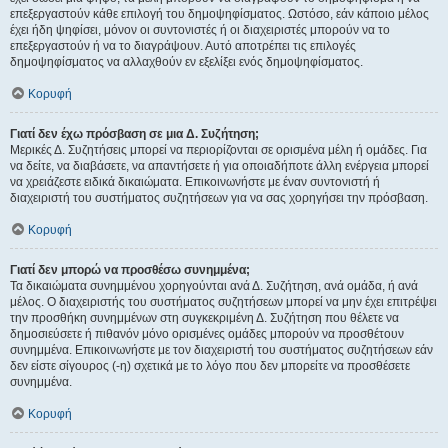
επεξεργαστούν κάθε επιλογή του δημοψηφίσματος. Ωστόσο, εάν κάποιο μέλος
έχει ήδη ψηφίσει, μόνον οι συντονιστές ή οι διαχειριστές μπορούν να το
επεξεργαστούν ή να το διαγράψουν. Αυτό αποτρέπει τις επιλογές
δημοψηφίσματος να αλλαχθούν εν εξελίξει ενός δημοψηφίσματος.
Κορυφή
Γιατί δεν έχω πρόσβαση σε μια Δ. Συζήτηση;
Μερικές Δ. Συζητήσεις μπορεί να περιορίζονται σε ορισμένα μέλη ή ομάδες. Για
να δείτε, να διαβάσετε, να απαντήσετε ή για οποιαδήποτε άλλη ενέργεια μπορεί
να χρειάζεστε ειδικά δικαιώματα. Επικοινωνήστε με έναν συντονιστή ή
διαχειριστή του συστήματος συζητήσεων για να σας χορηγήσει την πρόσβαση.
Κορυφή
Γιατί δεν μπορώ να προσθέσω συνημμένα;
Τα δικαιώματα συνημμένου χορηγούνται ανά Δ. Συζήτηση, ανά ομάδα, ή ανά
μέλος. Ο διαχειριστής του συστήματος συζητήσεων μπορεί να μην έχει επιτρέψει
την προσθήκη συνημμένων στη συγκεκριμένη Δ. Συζήτηση που θέλετε να
δημοσιεύσετε ή πιθανόν μόνο ορισμένες ομάδες μπορούν να προσθέτουν
συνημμένα. Επικοινωνήστε με τον διαχειριστή του συστήματος συζητήσεων εάν
δεν είστε σίγουρος (-η) σχετικά με το λόγο που δεν μπορείτε να προσθέσετε
συνημμένα.
Κορυφή