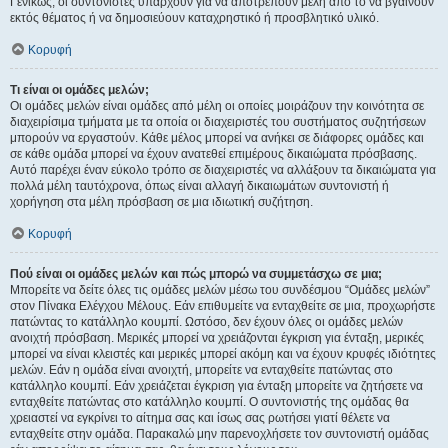
Γενικώς, οι συντονιστές υπάρχουν για να αποτρέπουν μέλη από το να βγαίνουν
εκτός θέματος ή να δημοσιεύουν καταχρηστικό ή προσβλητικό υλικό.
Κορυφή
Τι είναι οι ομάδες μελών;
Οι ομάδες μελών είναι ομάδες από μέλη οι οποίες μοιράζουν την κοινότητα σε
διαχειρίσιμα τμήματα με τα οποία οι διαχειριστές του συστήματος συζητήσεων
μπορούν να εργαστούν. Κάθε μέλος μπορεί να ανήκει σε διάφορες ομάδες και
σε κάθε ομάδα μπορεί να έχουν ανατεθεί επιμέρους δικαιώματα πρόσβασης.
Αυτό παρέχει έναν εύκολο τρόπο σε διαχειριστές να αλλάξουν τα δικαιώματα για
πολλά μέλη ταυτόχρονα, όπως είναι αλλαγή δικαιωμάτων συντονιστή ή
χορήγηση στα μέλη πρόσβαση σε μια ιδιωτική συζήτηση.
Κορυφή
Πού είναι οι ομάδες μελών και πώς μπορώ να συμμετάσχω σε μια;
Μπορείτε να δείτε όλες τις ομάδες μελών μέσω του συνδέσμου “Ομάδες μελών”
στον Πίνακα Ελέγχου Μέλους. Εάν επιθυμείτε να ενταχθείτε σε μια, προχωρήστε
πατώντας το κατάλληλο κουμπί. Ωστόσο, δεν έχουν όλες οι ομάδες μελών
ανοιχτή πρόσβαση. Μερικές μπορεί να χρειάζονται έγκριση για ένταξη, μερικές
μπορεί να είναι κλειστές και μερικές μπορεί ακόμη και να έχουν κρυφές ιδιότητες
μελών. Εάν η ομάδα είναι ανοιχτή, μπορείτε να ενταχθείτε πατώντας στο
κατάλληλο κουμπί. Εάν χρειάζεται έγκριση για ένταξη μπορείτε να ζητήσετε να
ενταχθείτε πατώντας στο κατάλληλο κουμπί. Ο συντονιστής της ομάδας θα
χρειαστεί να εγκρίνει το αίτημα σας και ίσως σας ρωτήσει γιατί θέλετε να
ενταχθείτε στην ομάδα. Παρακαλώ μην παρενοχλήσετε τον συντονιστή ομάδας