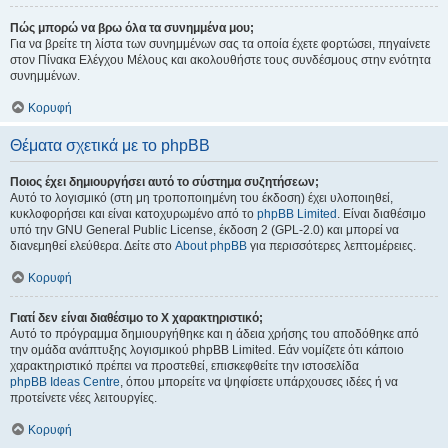
Πώς μπορώ να βρω όλα τα συνημμένα μου;
Για να βρείτε τη λίστα των συνημμένων σας τα οποία έχετε φορτώσει, πηγαίνετε
στον Πίνακα Ελέγχου Μέλους και ακολουθήστε τους συνδέσμους στην ενότητα
συνημμένων.
Κορυφή
Θέματα σχετικά με το phpBB
Ποιος έχει δημιουργήσει αυτό το σύστημα συζητήσεων;
Αυτό το λογισμικό (στη μη τροποποιημένη του έκδοση) έχει υλοποιηθεί,
κυκλοφορήσει και είναι κατοχυρωμένο από το
phpBB Limited
. Είναι διαθέσιμο
υπό την GNU General Public License, έκδοση 2 (GPL-2.0) και μπορεί να
διανεμηθεί ελεύθερα. Δείτε στο
About phpBB
για περισσότερες λεπτομέρειες.
Κορυφή
Γιατί δεν είναι διαθέσιμο το Χ χαρακτηριστικό;
Αυτό το πρόγραμμα δημιουργήθηκε και η άδεια χρήσης του αποδόθηκε από
την ομάδα ανάπτυξης λογισμικού phpBB Limited. Εάν νομίζετε ότι κάποιο
χαρακτηριστικό πρέπει να προστεθεί, επισκεφθείτε την ιστοσελίδα
phpBB Ideas Centre
, όπου μπορείτε να ψηφίσετε υπάρχουσες ιδέες ή να
προτείνετε νέες λειτουργίες.
Κορυφή