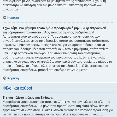
συγκεκριμένο μέλος, αναφέρετε τα μηνύματα στους συντονιστές. Έχουν τη
δυνατότητα να αποτρέψουν ένα μέλος από την αποστολή προσωπικών
μηνυμάτων.
Κορυφή
Έχω λάβει ένα μήνυμα spam ή ένα προσβλητικό μήνυμα ηλεκτρονικού
ταχυδρομείου από κάποιο μέλος του συστήματος συζητήσεων!
Λυπούμαστε που το ακούμε αυτό. Το χαρακτηριστικό λειτουργίας των
μηνυμάτων ηλεκτρονικού ταχυδρομείου αυτού του συστήματος συζητήσεων
συμπεριλαμβάνουν ασφαλιστικές δικλείδες για να προσπαθήσουμε και να
παρακολουθήσουμε μέλη που αποστέλλουν τέτοια μηνύματα, οπότε στείλτε
μήνυμα ηλεκτρονικού ταχυδρομείου στον διαχειριστή του συστήματος
συζητήσεων με πλήρες αντίγραφο του μηνύματος που λάβατε. Είναι πολύ
σημαντικό να υπάρχουν οι κεφαλίδες που περιέχουν τα στοιχεία του μέλους το
οποίο απέστειλε το μήνυμα ηλεκτρονικού ταχυδρομείου. Ο διαχειριστής του
συστήματος συζητήσεων μπορεί στη συνέχεια να λάβει μέτρα.
Κορυφή
Φίλοι και εχθροί
Τι είναι η λίστα Φίλων και Εχθρών;
Μπορείτε να χρησιμοποιήσετε αυτές τις λίστες για να οργανώσετε τα μέλη του
συστήματος συζητήσεων. Τα μέλη που προστίθενται στη λίστα φίλων σας θα
εμφανίζονται σε λίστα στον Πίνακα Ελέγχου Μέλους για γρήγορη πρόσβαση για
να βλέπετε εάν είναι συνδεδεμένοι και να στέλνετε προσωπικά μηνύματα.