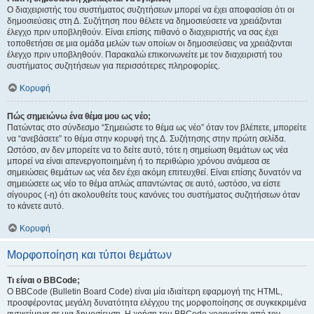
Ο διαχειριστής του συστήματος συζητήσεων μπορεί να έχει αποφασίσει ότι οι
δημοσιεύσεις στη Δ. Συζήτηση που θέλετε να δημοσιεύσετε να χρειάζονται
έλεγχο πριν υποβληθούν. Είναι επίσης πιθανό ο διαχειριστής να σας έχει
τοποθετήσει σε μια ομάδα μελών των οποίων οι δημοσιεύσεις να χρειάζονται
έλεγχο πριν υποβληθούν. Παρακαλώ επικοινωνείτε με τον διαχειριστή του
συστήματος συζητήσεων για περισσότερες πληροφορίες.
Κορυφή
Πώς σημειώνω ένα θέμα μου ως νέο;
Πατώντας στο σύνδεσμο “Σημειώστε το θέμα ως νέο” όταν τον βλέπετε, μπορείτε
να “ανεβάσετε” το θέμα στην κορυφή της Δ. Συζήτησης στην πρώτη σελίδα.
Ωστόσο, αν δεν μπορείτε να το δείτε αυτό, τότε η σημείωση θεμάτων ως νέα
μπορεί να είναι απενεργοποιημένη ή το περιθώριο χρόνου ανάμεσα σε
σημειώσεις θεμάτων ως νέα δεν έχει ακόμη επιτευχθεί. Είναι επίσης δυνατόν να
σημειώσετε ως νέο το θέμα απλώς απαντώντας σε αυτό, ωστόσο, να είστε
σίγουρος (-η) ότι ακολουθείτε τους κανόνες του συστήματος συζητήσεων όταν
το κάνετε αυτό.
Κορυφή
Μορφοποίηση και τύποι θεμάτων
Τι είναι ο BBCode;
Ο BBCode (Bulletin Board Code) είναι μία ιδιαίτερη εφαρμογή της HTML,
προσφέροντας μεγάλη δυνατότητα ελέγχου της μορφοποίησης σε συγκεκριμένα