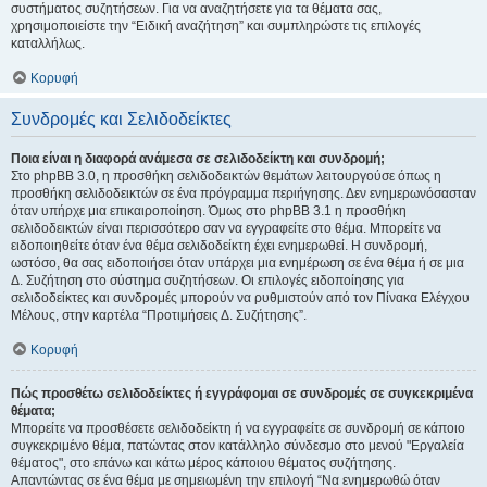
συστήματος συζητήσεων. Για να αναζητήσετε για τα θέματα σας,
χρησιμοποιείστε την “Ειδική αναζήτηση” και συμπληρώστε τις επιλογές
καταλλήλως.
Κορυφή
Συνδρομές και Σελιδοδείκτες
Ποια είναι η διαφορά ανάμεσα σε σελιδοδείκτη και συνδρομή;
Στο phpBB 3.0, η προσθήκη σελιδοδεικτών θεμάτων λειτουργούσε όπως η
προσθήκη σελιδοδεικτών σε ένα πρόγραμμα περιήγησης. Δεν ενημερωνόσασταν
όταν υπήρχε μια επικαιροποίηση. Όμως στο phpBB 3.1 η προσθήκη
σελιδοδεικτών είναι περισσότερο σαν να εγγραφείτε στο θέμα. Μπορείτε να
ειδοποιηθείτε όταν ένα θέμα σελιδοδείκτη έχει ενημερωθεί. Η συνδρομή,
ωστόσο, θα σας ειδοποιήσει όταν υπάρχει μια ενημέρωση σε ένα θέμα ή σε μια
Δ. Συζήτηση στο σύστημα συζητήσεων. Οι επιλογές ειδοποίησης για
σελιδοδείκτες και συνδρομές μπορούν να ρυθμιστούν από τον Πίνακα Ελέγχου
Μέλους, στην καρτέλα “Προτιμήσεις Δ. Συζήτησης”.
Κορυφή
Πώς προσθέτω σελιδοδείκτες ή εγγράφομαι σε συνδρομές σε συγκεκριμένα
θέματα;
Μπορείτε να προσθέσετε σελιδοδείκτη ή να εγγραφείτε σε συνδρομή σε κάποιο
συγκεκριμένο θέμα, πατώντας στον κατάλληλο σύνδεσμο στο μενού "Εργαλεία
θέματος", στο επάνω και κάτω μέρος κάποιου θέματος συζήτησης.
Απαντώντας σε ένα θέμα με σημειωμένη την επιλογή “Να ενημερωθώ όταν