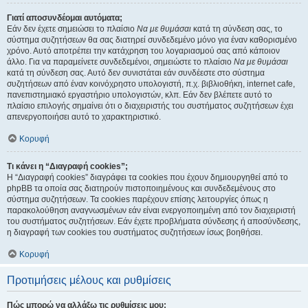
Γιατί αποσυνδέομαι αυτόματα;
Εάν δεν έχετε σημειώσει το πλαίσιο
Να με θυμάσαι
κατά τη σύνδεση σας, το
σύστημα συζητήσεων θα σας διατηρεί συνδεδεμένο μόνο για έναν καθορισμένο
χρόνο. Αυτό αποτρέπει την κατάχρηση του λογαριασμού σας από κάποιον
άλλο. Για να παραμείνετε συνδεδεμένοι, σημειώστε το πλαίσιο
Να με θυμάσαι
κατά τη σύνδεση σας. Αυτό δεν συνιστάται εάν συνδέεστε στο σύστημα
συζητήσεων από έναν κοινόχρηστο υπολογιστή, π.χ. βιβλιοθήκη, internet cafe,
πανεπιστημιακό εργαστήριο υπολογιστών, κλπ. Εάν δεν βλέπετε αυτό το
πλαίσιο επιλογής σημαίνει ότι ο διαχειριστής του συστήματος συζητήσεων έχει
απενεργοποιήσει αυτό το χαρακτηριστικό.
Κορυφή
Τι κάνει η “Διαγραφή cookies”;
Η “Διαγραφή cookies” διαγράφει τα cookies που έχουν δημιουργηθεί από το
phpBB τα οποία σας διατηρούν πιστοποιημένους και συνδεδεμένους στο
σύστημα συζητήσεων. Τα cookies παρέχουν επίσης λειτουργίες όπως η
παρακολούθηση αναγνωσμένων εάν είναι ενεργοποιημένη από τον διαχειριστή
του συστήματος συζητήσεων. Εάν έχετε προβλήματα σύνδεσης ή αποσύνδεσης,
η διαγραφή των cookies του συστήματος συζητήσεων ίσως βοηθήσει.
Κορυφή
Προτιμήσεις μέλους και ρυθμίσεις
Πώς μπορώ να αλλάξω τις ρυθμίσεις μου;