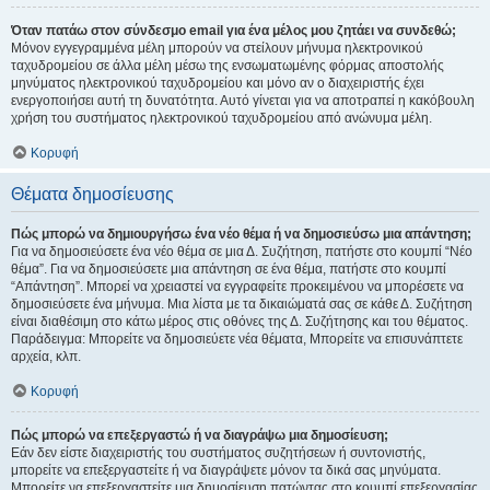
Όταν πατάω στον σύνδεσμο email για ένα μέλος μου ζητάει να συνδεθώ;
Μόνον εγγεγραμμένα μέλη μπορούν να στείλουν μήνυμα ηλεκτρονικού
ταχυδρομείου σε άλλα μέλη μέσω της ενσωματωμένης φόρμας αποστολής
μηνύματος ηλεκτρονικού ταχυδρομείου και μόνο αν ο διαχειριστής έχει
ενεργοποιήσει αυτή τη δυνατότητα. Αυτό γίνεται για να αποτραπεί η κακόβουλη
χρήση του συστήματος ηλεκτρονικού ταχυδρομείου από ανώνυμα μέλη.
Κορυφή
Θέματα δημοσίευσης
Πώς μπορώ να δημιουργήσω ένα νέο θέμα ή να δημοσιεύσω μια απάντηση;
Για να δημοσιεύσετε ένα νέο θέμα σε μια Δ. Συζήτηση, πατήστε στο κουμπί “Νέο
θέμα”. Για να δημοσιεύσετε μια απάντηση σε ένα θέμα, πατήστε στο κουμπί
“Απάντηση”. Μπορεί να χρειαστεί να εγγραφείτε προκειμένου να μπορέσετε να
δημοσιεύσετε ένα μήνυμα. Μια λίστα με τα δικαιώματά σας σε κάθε Δ. Συζήτηση
είναι διαθέσιμη στο κάτω μέρος στις οθόνες της Δ. Συζήτησης και του θέματος.
Παράδειγμα: Μπορείτε να δημοσιεύετε νέα θέματα, Μπορείτε να επισυνάπτετε
αρχεία, κλπ.
Κορυφή
Πώς μπορώ να επεξεργαστώ ή να διαγράψω μια δημοσίευση;
Εάν δεν είστε διαχειριστής του συστήματος συζητήσεων ή συντονιστής,
μπορείτε να επεξεργαστείτε ή να διαγράψετε μόνον τα δικά σας μηνύματα.
Μπορείτε να επεξεργαστείτε μια δημοσίευση πατώντας στο κουμπί επεξεργασίας