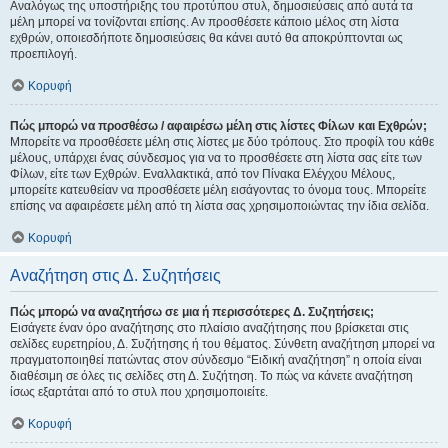
Αναλόγως της υποστήριξης του προτύπου στυλ, δημοσιεύσεις από αυτά τα
μέλη μπορεί να τονίζονται επίσης. Αν προσθέσετε κάποιο μέλος στη λίστα
εχθρών, οποιεσδήποτε δημοσιεύσεις θα κάνει αυτό θα αποκρύπτονται ως
προεπιλογή.
Κορυφή
Πώς μπορώ να προσθέσω / αφαιρέσω μέλη στις λίστες Φίλων και Εχθρών;
Μπορείτε να προσθέσετε μέλη στις λίστες με δύο τρόπους. Στο προφίλ του κάθε
μέλους, υπάρχει ένας σύνδεσμος για να το προσθέσετε στη λίστα σας είτε των
Φίλων, είτε των Εχθρών. Εναλλακτικά, από τον Πίνακα Ελέγχου Μέλους,
μπορείτε κατευθείαν να προσθέσετε μέλη εισάγοντας το όνομα τους. Μπορείτε
επίσης να αφαιρέσετε μέλη από τη λίστα σας χρησιμοποιώντας την ίδια σελίδα.
Κορυφή
Αναζήτηση στις Δ. Συζητήσεις
Πώς μπορώ να αναζητήσω σε μια ή περισσότερες Δ. Συζητήσεις;
Εισάγετε έναν όρο αναζήτησης στο πλαίσιο αναζήτησης που βρίσκεται στις
σελίδες ευρετηρίου, Δ. Συζήτησης ή του θέματος. Σύνθετη αναζήτηση μπορεί να
πραγματοποιηθεί πατώντας στον σύνδεσμο “Ειδική αναζήτηση” η οποία είναι
διαθέσιμη σε όλες τις σελίδες στη Δ. Συζήτηση. Το πώς να κάνετε αναζήτηση
ίσως εξαρτάται από το στυλ που χρησιμοποιείτε.
Κορυφή