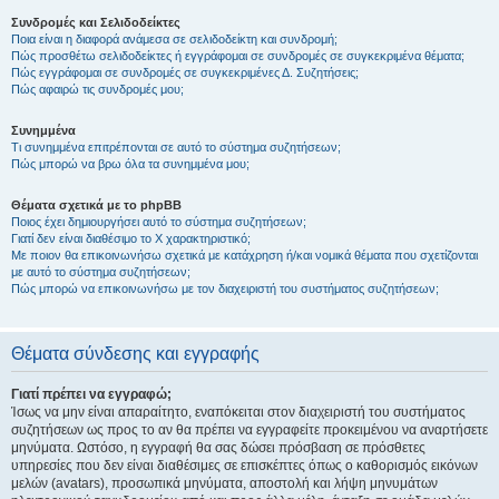
Συνδρομές και Σελιδοδείκτες
Ποια είναι η διαφορά ανάμεσα σε σελιδοδείκτη και συνδρομή;
Πώς προσθέτω σελιδοδείκτες ή εγγράφομαι σε συνδρομές σε συγκεκριμένα θέματα;
Πώς εγγράφομαι σε συνδρομές σε συγκεκριμένες Δ. Συζητήσεις;
Πώς αφαιρώ τις συνδρομές μου;
Συνημμένα
Τι συνημμένα επιτρέπονται σε αυτό το σύστημα συζητήσεων;
Πώς μπορώ να βρω όλα τα συνημμένα μου;
Θέματα σχετικά με το phpBB
Ποιος έχει δημιουργήσει αυτό το σύστημα συζητήσεων;
Γιατί δεν είναι διαθέσιμο το Χ χαρακτηριστικό;
Με ποιον θα επικοινωνήσω σχετικά με κατάχρηση ή/και νομικά θέματα που σχετίζονται
με αυτό το σύστημα συζητήσεων;
Πώς μπορώ να επικοινωνήσω με τον διαχειριστή του συστήματος συζητήσεων;
Θέματα σύνδεσης και εγγραφής
Γιατί πρέπει να εγγραφώ;
Ίσως να μην είναι απαραίτητο, εναπόκειται στον διαχειριστή του συστήματος
συζητήσεων ως προς το αν θα πρέπει να εγγραφείτε προκειμένου να αναρτήσετε
μηνύματα. Ωστόσο, η εγγραφή θα σας δώσει πρόσβαση σε πρόσθετες
υπηρεσίες που δεν είναι διαθέσιμες σε επισκέπτες όπως ο καθορισμός εικόνων
μελών (avatars), προσωπικά μηνύματα, αποστολή και λήψη μηνυμάτων