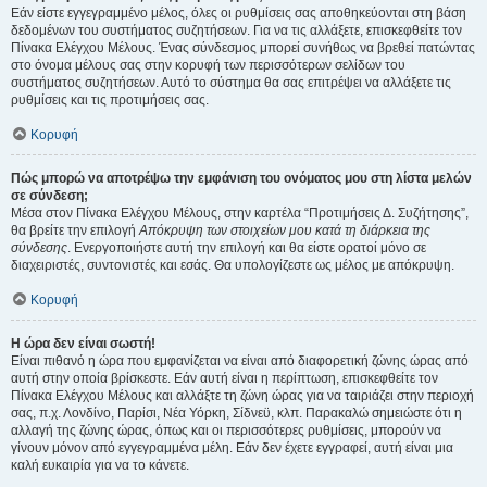
Εάν είστε εγγεγραμμένο μέλος, όλες οι ρυθμίσεις σας αποθηκεύονται στη βάση
δεδομένων του συστήματος συζητήσεων. Για να τις αλλάξετε, επισκεφθείτε τον
Πίνακα Ελέγχου Μέλους. Ένας σύνδεσμος μπορεί συνήθως να βρεθεί πατώντας
στο όνομα μέλους σας στην κορυφή των περισσότερων σελίδων του
συστήματος συζητήσεων. Αυτό το σύστημα θα σας επιτρέψει να αλλάξετε τις
ρυθμίσεις και τις προτιμήσεις σας.
Κορυφή
Πώς μπορώ να αποτρέψω την εμφάνιση του ονόματος μου στη λίστα μελών
σε σύνδεση;
Μέσα στον Πίνακα Ελέγχου Μέλους, στην καρτέλα “Προτιμήσεις Δ. Συζήτησης”,
θα βρείτε την επιλογή
Απόκρυψη των στοιχείων μου κατά τη διάρκεια της
σύνδεσης
. Ενεργοποιήστε αυτή την επιλογή και θα είστε ορατοί μόνο σε
διαχειριστές, συντονιστές και εσάς. Θα υπολογίζεστε ως μέλος με απόκρυψη.
Κορυφή
Η ώρα δεν είναι σωστή!
Είναι πιθανό η ώρα που εμφανίζεται να είναι από διαφορετική ζώνης ώρας από
αυτή στην οποία βρίσκεστε. Εάν αυτή είναι η περίπτωση, επισκεφθείτε τον
Πίνακα Ελέγχου Μέλους και αλλάξτε τη ζώνη ώρας για να ταιριάζει στην περιοχή
σας, π.χ. Λονδίνο, Παρίσι, Νέα Υόρκη, Σίδνεϋ, κλπ. Παρακαλώ σημειώστε ότι η
αλλαγή της ζώνης ώρας, όπως και οι περισσότερες ρυθμίσεις, μπορούν να
γίνουν μόνον από εγγεγραμμένα μέλη. Εάν δεν έχετε εγγραφεί, αυτή είναι μια
καλή ευκαιρία για να το κάνετε.