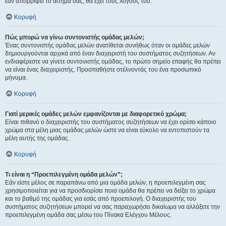
εάν απορρίψει το αίτημα σας, θα έχει τους λόγους του.
Κορυφή
Πώς μπορώ να γίνω συντονιστής ομάδας μελών;
Ένας συντονιστής ομάδας μελών ανατίθεται συνήθως όταν οι ομάδες μελών
δημιουργούνται αρχικά από έναν διαχειριστή του συστήματος συζητήσεων. Αν
ενδιαφέρεστε να γίνετε συντονιστής ομάδας, το πρώτο σημείο επαφής θα πρέπει
να είναι ένας διαχειριστής. Προσπαθήστε στέλνοντάς του ένα προσωπικό
μήνυμα.
Κορυφή
Γιατί μερικές ομάδες μελών εμφανίζονται με διαφορετικό χρώμα;
Είναι πιθανό ο διαχειριστής του συστήματος συζητήσεων να έχει ορίσει κάποιο
χρώμα στα μέλη μιας ομάδας μελών ώστε να είναι εύκολο να εντοπιστούν τα
μέλη αυτής της ομάδας.
Κορυφή
Τι είναι η “Προεπιλεγμένη ομάδα μελών”;
Εάν είστε μέλος σε παραπάνω από μια ομάδα μελών, η προεπιλεγμένη σας
χρησιμοποιείται για να προσδιορίσει ποια ομάδα θα πρέπει να δείξει το χρώμα
και το βαθμό της ομάδας για εσάς από προεπιλογή. Ο διαχειριστής του
συστήματος συζητήσεων μπορεί να σας παραχωρήσει δικαίωμα να αλλάξετε την
προεπιλεγμένη ομάδα σας μέσω του Πίνακα Ελέγχου Μέλους.