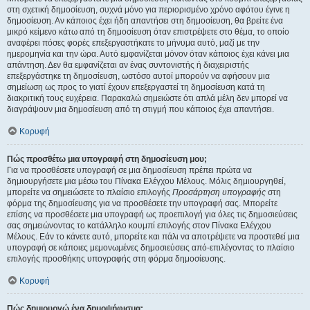
στη σχετική δημοσίευση, συχνά μόνο για περιορισμένο χρόνο αφότου έγινε η
δημοσίευση. Αν κάποιος έχει ήδη απαντήσει στη δημοσίευση, θα βρείτε ένα
μικρό κείμενο κάτω από τη δημοσίευση όταν επιστρέψετε στο θέμα, το οποίο
αναφέρει πόσες φορές επεξεργαστήκατε το μήνυμα αυτό, μαζί με την
ημερομηνία και την ώρα. Αυτό εμφανίζεται μόνον όταν κάποιος έχει κάνει μια
απάντηση. Δεν θα εμφανίζεται αν ένας συντονιστής ή διαχειριστής
επεξεργάστηκε τη δημοσίευση, ωστόσο αυτοί μπορούν να αφήσουν μια
σημείωση ως προς το γιατί έχουν επεξεργαστεί τη δημοσίευση κατά τη
διακριτική τους ευχέρεια. Παρακαλώ σημειώστε ότι απλά μέλη δεν μπορεί να
διαγράψουν μια δημοσίευση από τη στιγμή που κάποιος έχει απαντήσει.
Κορυφή
Πώς προσθέτω μια υπογραφή στη δημοσίευση μου;
Για να προσθέσετε υπογραφή σε μια δημοσίευση πρέπει πρώτα να
δημιουργήσετε μια μέσω του Πίνακα Ελέγχου Μέλους. Μόλις δημιουργηθεί,
μπορείτε να σημειώσετε το πλαίσιο επιλογής
Προσάρτηση υπογραφής
στη
φόρμα της δημοσίευσης για να προσθέσετε την υπογραφή σας. Μπορείτε
επίσης να προσθέσετε μια υπογραφή ως προεπιλογή για όλες τις δημοσιεύσεις
σας σημειώνοντας το κατάλληλο κουμπί επιλογής στον Πίνακα Ελέγχου
Μέλους. Εάν το κάνετε αυτό, μπορείτε και πάλι να αποτρέψετε να προστεθεί μια
υπογραφή σε κάποιες μεμονωμένες δημοσιεύσεις από-επιλέγοντας το πλαίσιο
επιλογής προσθήκης υπογραφής στη φόρμα δημοσίευσης.
Κορυφή
Πώς δημιουργώ ένα δημοψήφισμα;