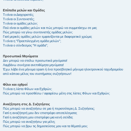
Επίπεδα μελών και Ομάδες
Τι είναι οι Διαχειριστές;
Τι είναι οι Συντονιστές;
Τι είναι οι ομάδες μελών;
Πού είναι οι ομάδες μελών και πώς μπορώ να συμμετάσχω σε μια;
Πώς μπορώ να γίνω συντονιστής ομάδας μελών;
Γιατί μερικές ομάδες μελών εμφανίζονται με διαφορετικό χρώμα;
Τι είναι η “Προεπιλεγμένη ομάδα μελών”;
Τι είναι ο σύνδεσμος "Η ομάδα”;
Προσωπικά Μηνύματα
Δεν μπορώ να στείλω προσωπικά μηνύματα!
Λαμβάνω συνέχεια ανεπιθύμητα μηνύματα!
Έχω λάβει ένα μήνυμα spam ή ένα προσβλητικό μήνυμα ηλεκτρονικού ταχυδρομείου
από κάποιο μέλος του συστήματος συζητήσεων!
Φίλοι και εχθροί
Τι είναι η λίστα Φίλων και Εχθρών;
Πώς μπορώ να προσθέσω / αφαιρέσω μέλη στις λίστες Φίλων και Εχθρών;
Αναζήτηση στις Δ. Συζητήσεις
Πώς μπορώ να αναζητήσω σε μια ή περισσότερες Δ. Συζητήσεις;
Γιατί η αναζήτησή μου δεν επιστρέφει αποτελέσματα;
Γιατί η αναζήτηση μου επιστρέφει μια κενή σελίδα;
Πώς μπορώ να αναζητήσω για μέλη;
Πώς μπορώ να βρω τις δημοσιεύσεις μου και τα θέματά μου;