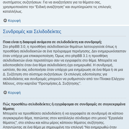
συστήματος συζητήσεων. Για να αναζητήσετε για τα θέματα σας,
χρησιμοποιείστε την “Ειδική αναζήτηση” και συμπληρώστε τις επιλογές
καταλλήλως.
Κορυφή
Συνδρομές και Σελιδοδείκτες
Ποια είναι η διαφορά ανάμεσα σε σελιδοδείκτη και συνδρομή;
Στο phpBB 3.0, η προσθήκη σελιδοδεικτών θεμάτων λειτουργούσε όπως η
προσθήκη σελιδοδεικτών σε ένα πρόγραμμα περιήγησης. Δεν ενημερωνόσασταν
όταν υπήρχε μια επικαιροποίηση. Όμως στο phpBB 3.1 η προσθήκη
σελιδοδεικτών είναι περισσότερο σαν να εγγραφείτε στο θέμα. Μπορείτε να
ειδοποιηθείτε όταν ένα θέμα σελιδοδείκτη έχει ενημερωθεί. Η συνδρομή,
ωστόσο, θα σας ειδοποιήσει όταν υπάρχει μια ενημέρωση σε ένα θέμα ή σε μια
Δ. Συζήτηση στο σύστημα συζητήσεων. Οι επιλογές ειδοποίησης για
σελιδοδείκτες και συνδρομές μπορούν να ρυθμιστούν από τον Πίνακα Ελέγχου
Μέλους, στην καρτέλα “Προτιμήσεις Δ. Συζήτησης”.
Κορυφή
Πώς προσθέτω σελιδοδείκτες ή εγγράφομαι σε συνδρομές σε συγκεκριμένα
θέματα;
Μπορείτε να προσθέσετε σελιδοδείκτη ή να εγγραφείτε σε συνδρομή σε κάποιο
συγκεκριμένο θέμα, πατώντας στον κατάλληλο σύνδεσμο στο μενού "Εργαλεία
θέματος", στο επάνω και κάτω μέρος κάποιου θέματος συζήτησης.
Απαντώντας σε ένα θέμα με σημειωμένη την επιλογή “Να ενημερωθώ όταν