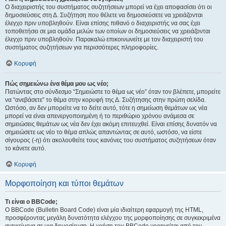
Ο διαχειριστής του συστήματος συζητήσεων μπορεί να έχει αποφασίσει ότι οι
δημοσιεύσεις στη Δ. Συζήτηση που θέλετε να δημοσιεύσετε να χρειάζονται
έλεγχο πριν υποβληθούν. Είναι επίσης πιθανό ο διαχειριστής να σας έχει
τοποθετήσει σε μια ομάδα μελών των οποίων οι δημοσιεύσεις να χρειάζονται
έλεγχο πριν υποβληθούν. Παρακαλώ επικοινωνείτε με τον διαχειριστή του
συστήματος συζητήσεων για περισσότερες πληροφορίες.
Κορυφή
Πώς σημειώνω ένα θέμα μου ως νέο;
Πατώντας στο σύνδεσμο “Σημειώστε το θέμα ως νέο” όταν τον βλέπετε, μπορείτε
να “ανεβάσετε” το θέμα στην κορυφή της Δ. Συζήτησης στην πρώτη σελίδα.
Ωστόσο, αν δεν μπορείτε να το δείτε αυτό, τότε η σημείωση θεμάτων ως νέα
μπορεί να είναι απενεργοποιημένη ή το περιθώριο χρόνου ανάμεσα σε
σημειώσεις θεμάτων ως νέα δεν έχει ακόμη επιτευχθεί. Είναι επίσης δυνατόν να
σημειώσετε ως νέο το θέμα απλώς απαντώντας σε αυτό, ωστόσο, να είστε
σίγουρος (-η) ότι ακολουθείτε τους κανόνες του συστήματος συζητήσεων όταν
το κάνετε αυτό.
Κορυφή
Μορφοποίηση και τύποι θεμάτων
Τι είναι ο BBCode;
Ο BBCode (Bulletin Board Code) είναι μία ιδιαίτερη εφαρμογή της HTML,
προσφέροντας μεγάλη δυνατότητα ελέγχου της μορφοποίησης σε συγκεκριμένα