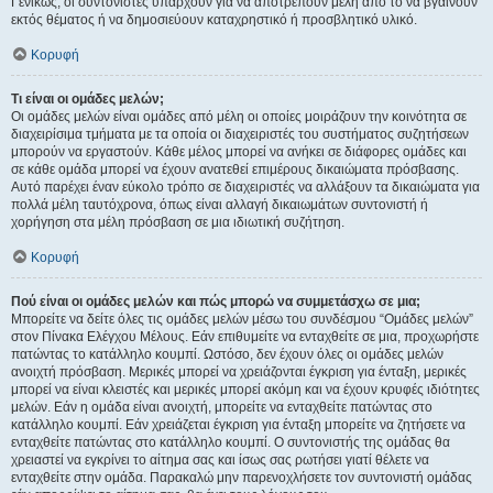
Γενικώς, οι συντονιστές υπάρχουν για να αποτρέπουν μέλη από το να βγαίνουν
εκτός θέματος ή να δημοσιεύουν καταχρηστικό ή προσβλητικό υλικό.
Κορυφή
Τι είναι οι ομάδες μελών;
Οι ομάδες μελών είναι ομάδες από μέλη οι οποίες μοιράζουν την κοινότητα σε
διαχειρίσιμα τμήματα με τα οποία οι διαχειριστές του συστήματος συζητήσεων
μπορούν να εργαστούν. Κάθε μέλος μπορεί να ανήκει σε διάφορες ομάδες και
σε κάθε ομάδα μπορεί να έχουν ανατεθεί επιμέρους δικαιώματα πρόσβασης.
Αυτό παρέχει έναν εύκολο τρόπο σε διαχειριστές να αλλάξουν τα δικαιώματα για
πολλά μέλη ταυτόχρονα, όπως είναι αλλαγή δικαιωμάτων συντονιστή ή
χορήγηση στα μέλη πρόσβαση σε μια ιδιωτική συζήτηση.
Κορυφή
Πού είναι οι ομάδες μελών και πώς μπορώ να συμμετάσχω σε μια;
Μπορείτε να δείτε όλες τις ομάδες μελών μέσω του συνδέσμου “Ομάδες μελών”
στον Πίνακα Ελέγχου Μέλους. Εάν επιθυμείτε να ενταχθείτε σε μια, προχωρήστε
πατώντας το κατάλληλο κουμπί. Ωστόσο, δεν έχουν όλες οι ομάδες μελών
ανοιχτή πρόσβαση. Μερικές μπορεί να χρειάζονται έγκριση για ένταξη, μερικές
μπορεί να είναι κλειστές και μερικές μπορεί ακόμη και να έχουν κρυφές ιδιότητες
μελών. Εάν η ομάδα είναι ανοιχτή, μπορείτε να ενταχθείτε πατώντας στο
κατάλληλο κουμπί. Εάν χρειάζεται έγκριση για ένταξη μπορείτε να ζητήσετε να
ενταχθείτε πατώντας στο κατάλληλο κουμπί. Ο συντονιστής της ομάδας θα
χρειαστεί να εγκρίνει το αίτημα σας και ίσως σας ρωτήσει γιατί θέλετε να
ενταχθείτε στην ομάδα. Παρακαλώ μην παρενοχλήσετε τον συντονιστή ομάδας