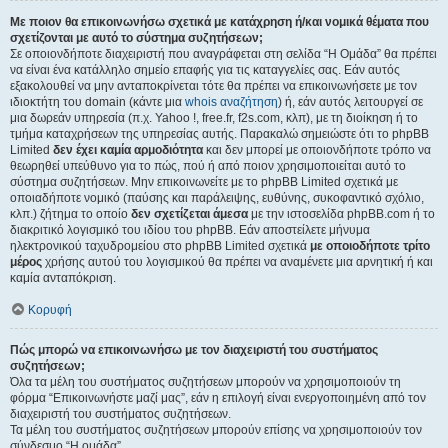
Με ποιον θα επικοινωνήσω σχετικά με κατάχρηση ή/και νομικά θέματα που
σχετίζονται με αυτό το σύστημα συζητήσεων;
Σε οποιονδήποτε διαχειριστή που αναγράφεται στη σελίδα “Η Ομάδα” θα πρέπει
να είναι ένα κατάλληλο σημείο επαφής για τις καταγγελίες σας. Εάν αυτός
εξακολουθεί να μην ανταποκρίνεται τότε θα πρέπει να επικοινωνήσετε με τον
ιδιοκτήτη του domain (κάντε μια
whois αναζήτηση
) ή, εάν αυτός λειτουργεί σε
μια δωρεάν υπηρεσία (π.χ. Yahoo !, free.fr, f2s.com, κλπ), με τη διοίκηση ή το
τμήμα καταχρήσεων της υπηρεσίας αυτής. Παρακαλώ σημειώστε ότι το phpBB
Limited
δεν έχει καμία αρμοδιότητα
και δεν μπορεί με οποιονδήποτε τρόπο να
θεωρηθεί υπεύθυνο για το πώς, πού ή από ποιον χρησιμοποιείται αυτό το
σύστημα συζητήσεων. Μην επικοινωνείτε με το phpBB Limited σχετικά με
οποιαδήποτε νομικό (παύσης και παράλειψης, ευθύνης, συκοφαντικό σχόλιο,
κλπ.) ζήτημα το οποίο
δεν σχετίζεται άμεσα
με την ιστοσελίδα phpBB.com ή το
διακριτικό λογισμικό του ιδίου του phpBB. Εάν αποστείλετε μήνυμα
ηλεκτρονικού ταχυδρομείου στο phpBB Limited σχετικά
με οποιοδήποτε τρίτο
μέρος
χρήσης αυτού του λογισμικού θα πρέπει να αναμένετε μια αρνητική ή και
καμία ανταπόκριση.
Κορυφή
Πώς μπορώ να επικοινωνήσω με τον διαχειριστή του συστήματος
συζητήσεων;
Όλα τα μέλη του συστήματος συζητήσεων μπορούν να χρησιμοποιούν τη
φόρμα “Επικοινωνήστε μαζί μας”, εάν η επιλογή είναι ενεργοποιημένη από τον
διαχειριστή του συστήματος συζητήσεων.
Τα μέλη του συστήματος συζητήσεων μπορούν επίσης να χρησιμοποιούν τον
σύνδεσμο “Η ομάδα”.