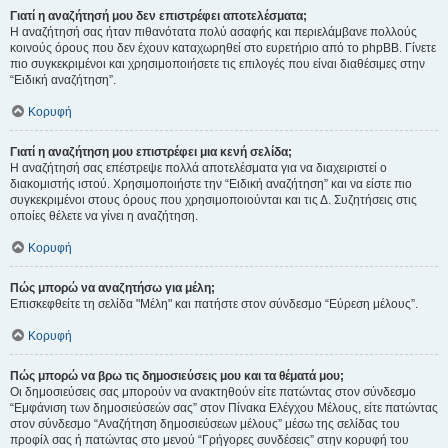
Γιατί η αναζήτησή μου δεν επιστρέφει αποτελέσματα;
Η αναζήτησή σας ήταν πιθανότατα πολύ ασαφής και περιελάμβανε πολλούς
κοινούς όρους που δεν έχουν καταχωρηθεί στο ευρετήριο από το phpBB. Γίνετε
πιο συγκεκριμένοι και χρησιμοποιήσετε τις επιλογές που είναι διαθέσιμες στην
“Ειδική αναζήτηση”.
Κορυφή
Γιατί η αναζήτηση μου επιστρέφει μια κενή σελίδα;
Η αναζήτησή σας επέστρεψε πολλά αποτελέσματα για να διαχειριστεί ο
διακομιστής ιστού. Χρησιμοποιήστε την “Ειδική αναζήτηση” και να είστε πιο
συγκεκριμένοι στους όρους που χρησιμοποιούνται και τις Δ. Συζητήσεις στις
οποίες θέλετε να γίνει η αναζήτηση.
Κορυφή
Πώς μπορώ να αναζητήσω για μέλη;
Επισκεφθείτε τη σελίδα "Μέλη" και πατήστε στον σύνδεσμο “Εύρεση μέλους”.
Κορυφή
Πώς μπορώ να βρω τις δημοσιεύσεις μου και τα θέματά μου;
Οι δημοσιεύσεις σας μπορούν να ανακτηθούν είτε πατώντας στον σύνδεσμο
“Εμφάνιση των δημοσιεύσεών σας” στον Πίνακα Ελέγχου Μέλους, είτε πατώντας
στον σύνδεσμο “Αναζήτηση δημοσιεύσεων μέλους” μέσω της σελίδας του
προφίλ σας ή πατώντας στο μενού “Γρήγορες συνδέσεις” στην κορυφή του