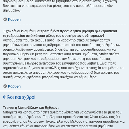
συγκεκριμένο μέλος, αναφέρετε τα μηνύματα στους συντονιστές. Έχουν τη
δυνατότητα να αποτρέψουν ένα μέλος από την αποστολή προσωπικών
μηνυμάτων.
Κορυφή
Έχω λάβει ένα μήνυμα spam ή ένα προσβλητικό μήνυμα ηλεκτρονικού
ταχυδρομείου από κάποιο μέλος του συστήματος συζητήσεων!
Λυπούμαστε που το ακούμε αυτό. Το χαρακτηριστικό λειτουργίας των
μηνυμάτων ηλεκτρονικού ταχυδρομείου αυτού του συστήματος συζητήσεων
συμπεριλαμβάνουν ασφαλιστικές δικλείδες για να προσπαθήσουμε και να
παρακολουθήσουμε μέλη που αποστέλλουν τέτοια μηνύματα, οπότε στείλτε
μήνυμα ηλεκτρονικού ταχυδρομείου στον διαχειριστή του συστήματος
συζητήσεων με πλήρες αντίγραφο του μηνύματος που λάβατε. Είναι πολύ
σημαντικό να υπάρχουν οι κεφαλίδες που περιέχουν τα στοιχεία του μέλους το
οποίο απέστειλε το μήνυμα ηλεκτρονικού ταχυδρομείου. Ο διαχειριστής του
συστήματος συζητήσεων μπορεί στη συνέχεια να λάβει μέτρα.
Κορυφή
Φίλοι και εχθροί
Τι είναι η λίστα Φίλων και Εχθρών;
Μπορείτε να χρησιμοποιήσετε αυτές τις λίστες για να οργανώσετε τα μέλη του
συστήματος συζητήσεων. Τα μέλη που προστίθενται στη λίστα φίλων σας θα
εμφανίζονται σε λίστα στον Πίνακα Ελέγχου Μέλους για γρήγορη πρόσβαση για
να βλέπετε εάν είναι συνδεδεμένοι και να στέλνετε προσωπικά μηνύματα.