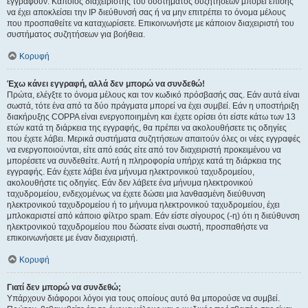
εγγραφούν. Κάποιος διαχειριστής του συστήματος συζητήσεων μπορεί επίσης
να έχει αποκλείσει την IP διεύθυνσή σας ή να μην επιτρέπει το όνομα μέλους
που προσπαθείτε να καταχωρίσετε. Επικοινωνήστε με κάποιον διαχειριστή του
συστήματος συζητήσεων για βοήθεια.
Κορυφή
Έχω κάνει εγγραφή, αλλά δεν μπορώ να συνδεθώ!
Πρώτα, ελέγξτε το όνομα μέλους και τον κωδικό πρόσβασής σας. Εάν αυτά είναι
σωστά, τότε ένα από τα δύο πράγματα μπορεί να έχει συμβεί. Εάν η υποστήριξη
διακήρυξης COPPA είναι ενεργοποιημένη και έχετε ορίσει ότι είστε κάτω των 13
ετών κατά τη διάρκεια της εγγραφής, θα πρέπει να ακολουθήσετε τις οδηγίες
που έχετε λάβει. Μερικά συστήματα συζητήσεων απαιτούν όλες οι νέες εγγραφές
να ενεργοποιούνται, είτε από εσάς είτε από τον διαχειριστή προκειμένου να
μπορέσετε να συνδεθείτε. Αυτή η πληροφορία υπήρχε κατά τη διάρκεια της
εγγραφής. Εάν έχετε λάβει ένα μήνυμα ηλεκτρονικού ταχυδρομείου,
ακολουθήστε τις οδηγίες. Εάν δεν λάβετε ένα μήνυμα ηλεκτρονικού
ταχυδρομείου, ενδεχομένως να έχετε δώσει μια λανθασμένη διεύθυνση
ηλεκτρονικού ταχυδρομείου ή το μήνυμα ηλεκτρονικού ταχυδρομείου, έχει
μπλοκαριστεί από κάποιο φίλτρο spam. Εάν είστε σίγουρος (-η) ότι η διεύθυνση
ηλεκτρονικού ταχυδρομείου που δώσατε είναι σωστή, προσπαθήστε να
επικοινωνήσετε με έναν διαχειριστή.
Κορυφή
Γιατί δεν μπορώ να συνδεθώ;
Υπάρχουν διάφοροι λόγοι για τους οποίους αυτό θα μπορούσε να συμβεί.