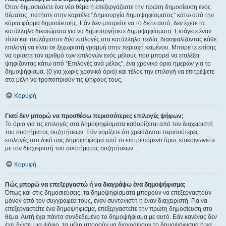
Όταν δημοσιεύετε ένα νέο θέμα ή επεξεργάζεστε την πρώτη δημοσίευση ενός
θέματος, πατήστε στην καρτέλα “Δημιουργία δημοψηφίσματος” κάτω από την
κύρια φόρμα δημοσίευσης. Εάν δεν μπορείτε να το δείτε αυτό, δεν έχετε τα
κατάλληλα δικαιώματα για να δημιουργήσετε δημοψηφίσματα. Εισάγετε έναν
τίτλο και τουλάχιστον δύο επιλογές στα κατάλληλα πεδία, διασφαλίζοντας κάθε
επιλογή να είναι σε ξεχωριστή γραμμή στην περιοχή κειμένου. Μπορείτε επίσης
να ορίσετε τον αριθμό των επιλογών ενός μέλους που μπορεί να επιλέξει
ψηφίζοντας κάτω από “Επιλογές ανά μέλος”, ένα χρονικό όριο ημερών για το
δημοψήφισμα, (0 για χωρίς χρονικό όριο) και τέλος την επιλογή να επιτρέψετε
στα μέλη να τροποποιούν τις ψήφους τους.
Κορυφή
Γιατί δεν μπορώ να προσθέσω περισσότερες επιλογές ψήφων;
Το όριο για τις επιλογές στα δημοψηφίσματα καθορίζεται από τον διαχειριστή
του συστήματος συζητήσεων. Εάν νομίζετε ότι χρειάζονται περισσότερες
επιλογές στο δικό σας δημοψήφισμα από το επιτρεπόμενο όριο, επικοινωνείτε
με τον διαχειριστή του συστήματος συζητήσεων.
Κορυφή
Πώς μπορώ να επεξεργαστώ ή να διαγράψω ένα δημοψήφισμα;
Όπως και στις δημοσιεύσεις, τα δημοψηφίσματα μπορούν να επεξεργαστούν
μόνον από τον συγγραφέα τους, έναν συντονιστή ή έναν διαχειριστή. Για να
επεξεργαστείτε ένα δημοψήφισμα, επεξεργαστείτε την πρώτη δημοσίευση στο
θέμα. Αυτή έχει πάντα συνδεδεμένο το δημοψήφισμα με αυτό. Εάν κανένας δεν
έχει δώσει μια ψήφο, τα μέλη μπορούν να διαγράψουν το δημοψήφισμα ή να