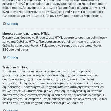
αντικείμενα σε μια δημοσίευση. Η χρήση του BBCode χορηγείται από τον
διαχειριστή, αλλά μπορεί επίσης να απενεργοποιηθεί σε μια δημοσίευση από τη
φόρμα υποβολής μηνύματος. Ο BBCode έχει παρόμοια σύνταξη με την HTML,
αλλά οι εντολές περικλείονται σε αγκύλες [ και ] αντί < και >. Για περισσότερες
πληροφορίες για τον BBCode δείτε τον οδηγό από τη φόρμα δημοσίευσης.
Κορυφή
Μπορώ να χρησιμοποιήσω HTML;
Όχι. Δεν είναι δυνατόν να δημοσιεύσετε HTML σε αυτό το σύστημα συζητήσεων
και να αποδοθεί ως HTML. Περισσότερη μορφοποίηση η οποία μπορεί να
διεξαχθεί χρησιμοποιώντας HTML μπορεί να εφαρμοστεί χρησιμοποιώντας
BBCode αντί αυτού.
Κορυφή
Τι είναι τα Smilies;
Τα Smilies, ή Emoticons, είναι μικρά εικονίδια τα οποία μπορούν να
χρησιμοποιηθούν για να εκφράσουν συναίσθημα χρησιμοποιώντας έναν
σύντομο κώδικα, π.χ. :) υποδηλώνει ευτυχισμένος, ενώ :( υποδηλώνει
λυπημένος. Η πλήρης λίστα των εικονιδίων μπορεί να εμφανιστεί στη φόρμα
δημοσίευσης. Προσπαθήστε να μη χρησιμοποιείτε καταχρηστικώς τα smilies,
καθώς μπορεί να καταστήσουν μια δημοσίευση μη αναγνώσιμη και κάποιος
συντονιστής ίσως να επεξεργαστεί ή να αφαιρέσει τη δημοσίευση ολόκληρη. Ο
διαχειριστής του συστήματος μπορεί επίσης να θέσει ένα όριο στον αριθμό των
smilies που μπορείτε να χρησιμοποιήσετε σε μια δημοσίευση.