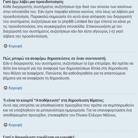
Γιατί έχω λάβει μια προειδοποίηση;
Κάθε διαχειριστής συστήματος συζητήσεων έχει δικό του σύνολο των κανόνων
στην ιστοσελίδα του. Εάν έχετε παραβεί κάποιο κανόνα, τότε ίσως να λάβατε μια
προειδοποίηση. Παρακαλώ σημειώστε ότι αυτό είναι απόφαση του διαχειριστή
του συστήματος συζητήσεων και το phpBB Limited δεν έχει τίποτα να κάνει με
τις προειδοποιήσεις στη συγκεκριμένη ιστοσελίδα. Επικοινωνήστε με τον
διαχειριστή του συστήματος συζητήσεων εάν δεν είστε σίγουρος (-η) γιατί
λάβατε την προειδοποίηση.
Κορυφή
Πώς μπορώ να αναφέρω δημοσιεύσεις σε έναν συντονιστή;
Εάν ο διαχειριστής του συστήματος συζητήσεων το έχει επιτρέψει, θα πρέπει να
δείτε ένα κουμπί για την αναφορά των δημοσιεύσεων δίπλα στη δημοσίευση
που θέλετε να αναφέρετε. Πατώντας θα καθοδηγηθείτε για τα απαιτούμενα
βήματα για να αναφέρετε τη δημοσίευση.
Κορυφή
Τι είναι το κουμπί “Αποθήκευση” στη δημοσίευση θέματος;
Αυτό σας επιτρέπει να αποθηκεύσετε προσχέδια που πρέπει να συμπληρωθούν
και να υποβληθούν σε μεταγενέστερη ημερομηνία. Για να επαναφορτώσετε ένα
αποθηκευμένο προσχέδιο, επισκεφθείτε τον Πίνακα Ελέγχου Μέλους.
Κορυφή
Γιατί η δημοσίευση χρειάζεται να εγκριθεί;