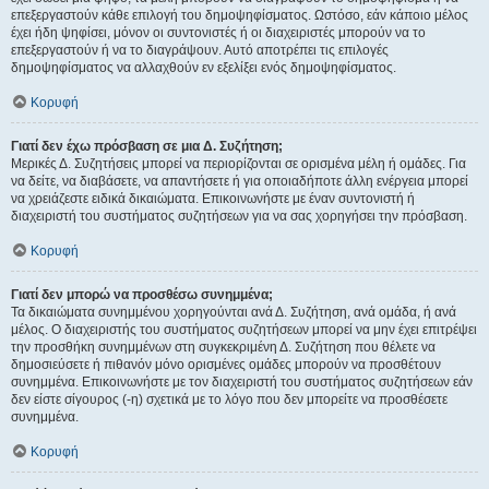
επεξεργαστούν κάθε επιλογή του δημοψηφίσματος. Ωστόσο, εάν κάποιο μέλος
έχει ήδη ψηφίσει, μόνον οι συντονιστές ή οι διαχειριστές μπορούν να το
επεξεργαστούν ή να το διαγράψουν. Αυτό αποτρέπει τις επιλογές
δημοψηφίσματος να αλλαχθούν εν εξελίξει ενός δημοψηφίσματος.
Κορυφή
Γιατί δεν έχω πρόσβαση σε μια Δ. Συζήτηση;
Μερικές Δ. Συζητήσεις μπορεί να περιορίζονται σε ορισμένα μέλη ή ομάδες. Για
να δείτε, να διαβάσετε, να απαντήσετε ή για οποιαδήποτε άλλη ενέργεια μπορεί
να χρειάζεστε ειδικά δικαιώματα. Επικοινωνήστε με έναν συντονιστή ή
διαχειριστή του συστήματος συζητήσεων για να σας χορηγήσει την πρόσβαση.
Κορυφή
Γιατί δεν μπορώ να προσθέσω συνημμένα;
Τα δικαιώματα συνημμένου χορηγούνται ανά Δ. Συζήτηση, ανά ομάδα, ή ανά
μέλος. Ο διαχειριστής του συστήματος συζητήσεων μπορεί να μην έχει επιτρέψει
την προσθήκη συνημμένων στη συγκεκριμένη Δ. Συζήτηση που θέλετε να
δημοσιεύσετε ή πιθανόν μόνο ορισμένες ομάδες μπορούν να προσθέτουν
συνημμένα. Επικοινωνήστε με τον διαχειριστή του συστήματος συζητήσεων εάν
δεν είστε σίγουρος (-η) σχετικά με το λόγο που δεν μπορείτε να προσθέσετε
συνημμένα.
Κορυφή