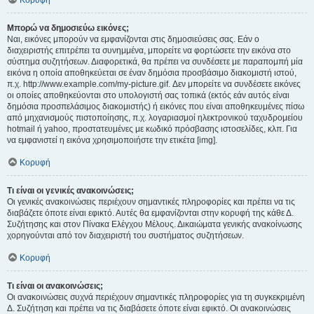
Κορυφή
Μπορώ να δημοσιεύω εικόνες;
Ναι, εικόνες μπορούν να εμφανίζονται στις δημοσιεύσεις σας. Εάν ο
διαχειριστής επιτρέπει τα συνημμένα, μπορείτε να φορτώσετε την εικόνα στο
σύστημα συζητήσεων. Διαφορετικά, θα πρέπει να συνδέσετε με παραπομπή μία
εικόνα η οποία αποθηκεύεται σε έναν δημόσια προσβάσιμο διακομιστή ιστού,
π.χ. http://www.example.com/my-picture.gif. Δεν μπορείτε να συνδέσετε εικόνες
οι οποίες αποθηκεύονται στο υπολογιστή σας τοπικά (εκτός εάν αυτός είναι
δημόσια προσπελάσιμος διακομιστής) ή εικόνες που είναι αποθηκευμένες πίσω
από μηχανισμούς πιστοποίησης, π.χ. λογαριασμοί ηλεκτρονικού ταχυδρομείου
hotmail ή yahoo, προστατευμένες με κωδικό πρόσβασης ιστοσελίδες, κλπ. Για
να εμφανιστεί η εικόνα χρησιμοποιήστε την ετικέτα [img].
Κορυφή
Τι είναι οι γενικές ανακοινώσεις;
Οι γενικές ανακοινώσεις περιέχουν σημαντικές πληροφορίες και πρέπει να τις
διαβάζετε όποτε είναι εφικτό. Αυτές θα εμφανίζονται στην κορυφή της κάθε Δ.
Συζήτησης και στον Πίνακα Ελέγχου Μέλους. Δικαιώματα γενικής ανακοίνωσης
χορηγούνται από τον διαχειριστή του συστήματος συζητήσεων.
Κορυφή
Τι είναι οι ανακοινώσεις;
Οι ανακοινώσεις συχνά περιέχουν σημαντικές πληροφορίες για τη συγκεκριμένη
Δ. Συζήτηση και πρέπει να τις διαβάσετε όποτε είναι εφικτό. Οι ανακοινώσεις