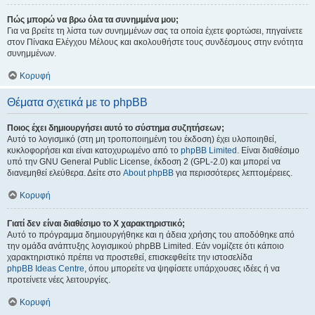
Πώς μπορώ να βρω όλα τα συνημμένα μου;
Για να βρείτε τη λίστα των συνημμένων σας τα οποία έχετε φορτώσει, πηγαίνετε
στον Πίνακα Ελέγχου Μέλους και ακολουθήστε τους συνδέσμους στην ενότητα
συνημμένων.
Κορυφή
Θέματα σχετικά με το phpBB
Ποιος έχει δημιουργήσει αυτό το σύστημα συζητήσεων;
Αυτό το λογισμικό (στη μη τροποποιημένη του έκδοση) έχει υλοποιηθεί,
κυκλοφορήσει και είναι κατοχυρωμένο από το
phpBB Limited
. Είναι διαθέσιμο
υπό την GNU General Public License, έκδοση 2 (GPL-2.0) και μπορεί να
διανεμηθεί ελεύθερα. Δείτε στο
About phpBB
για περισσότερες λεπτομέρειες.
Κορυφή
Γιατί δεν είναι διαθέσιμο το Χ χαρακτηριστικό;
Αυτό το πρόγραμμα δημιουργήθηκε και η άδεια χρήσης του αποδόθηκε από
την ομάδα ανάπτυξης λογισμικού phpBB Limited. Εάν νομίζετε ότι κάποιο
χαρακτηριστικό πρέπει να προστεθεί, επισκεφθείτε την ιστοσελίδα
phpBB Ideas Centre
, όπου μπορείτε να ψηφίσετε υπάρχουσες ιδέες ή να
προτείνετε νέες λειτουργίες.
Κορυφή