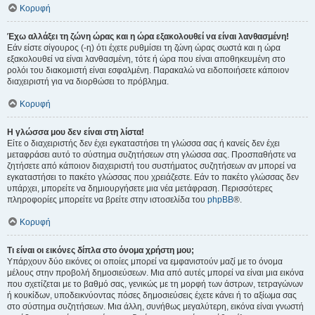
Κορυφή
Έχω αλλάξει τη ζώνη ώρας και η ώρα εξακολουθεί να είναι λανθασμένη!
Εάν είστε σίγουρος (-η) ότι έχετε ρυθμίσει τη ζώνη ώρας σωστά και η ώρα
εξακολουθεί να είναι λανθασμένη, τότε ή ώρα που είναι αποθηκευμένη στο
ρολόι του διακομιστή είναι εσφαλμένη. Παρακαλώ να ειδοποιήσετε κάποιον
διαχειριστή για να διορθώσει το πρόβλημα.
Κορυφή
Η γλώσσα μου δεν είναι στη λίστα!
Είτε ο διαχειριστής δεν έχει εγκαταστήσει τη γλώσσα σας ή κανείς δεν έχει
μεταφράσει αυτό το σύστημα συζητήσεων στη γλώσσα σας. Προσπαθήστε να
ζητήσετε από κάποιον διαχειριστή του συστήματος συζητήσεων αν μπορεί να
εγκαταστήσει το πακέτο γλώσσας που χρειάζεστε. Εάν το πακέτο γλώσσας δεν
υπάρχει, μπορείτε να δημιουργήσετε μια νέα μετάφραση. Περισσότερες
πληροφορίες μπορείτε να βρείτε στην ιστοσελίδα του
phpBB
®.
Κορυφή
Τι είναι οι εικόνες δίπλα στο όνομα χρήστη μου;
Υπάρχουν δύο εικόνες οι οποίες μπορεί να εμφανιστούν μαζί με το όνομα
μέλους στην προβολή δημοσιεύσεων. Μια από αυτές μπορεί να είναι μια εικόνα
που σχετίζεται με το βαθμό σας, γενικώς με τη μορφή των άστρων, τετραγώνων
ή κουκίδων, υποδεικνύοντας πόσες δημοσιεύσεις έχετε κάνει ή το αξίωμα σας
στο σύστημα συζητήσεων. Μια άλλη, συνήθως μεγαλύτερη, εικόνα είναι γνωστή