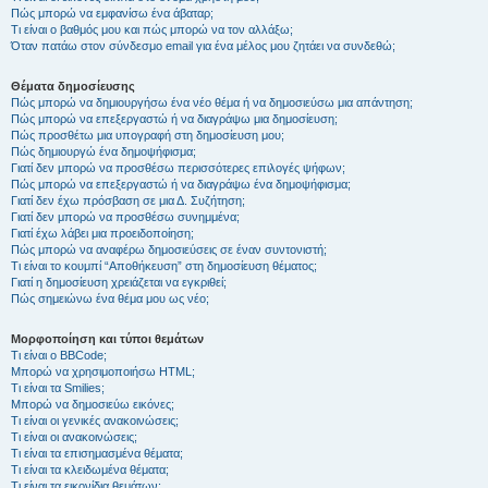
Πώς μπορώ να εμφανίσω ένα άβαταρ;
Τι είναι ο βαθμός μου και πώς μπορώ να τον αλλάξω;
Όταν πατάω στον σύνδεσμο email για ένα μέλος μου ζητάει να συνδεθώ;
Θέματα δημοσίευσης
Πώς μπορώ να δημιουργήσω ένα νέο θέμα ή να δημοσιεύσω μια απάντηση;
Πώς μπορώ να επεξεργαστώ ή να διαγράψω μια δημοσίευση;
Πώς προσθέτω μια υπογραφή στη δημοσίευση μου;
Πώς δημιουργώ ένα δημοψήφισμα;
Γιατί δεν μπορώ να προσθέσω περισσότερες επιλογές ψήφων;
Πώς μπορώ να επεξεργαστώ ή να διαγράψω ένα δημοψήφισμα;
Γιατί δεν έχω πρόσβαση σε μια Δ. Συζήτηση;
Γιατί δεν μπορώ να προσθέσω συνημμένα;
Γιατί έχω λάβει μια προειδοποίηση;
Πώς μπορώ να αναφέρω δημοσιεύσεις σε έναν συντονιστή;
Τι είναι το κουμπί “Αποθήκευση” στη δημοσίευση θέματος;
Γιατί η δημοσίευση χρειάζεται να εγκριθεί;
Πώς σημειώνω ένα θέμα μου ως νέο;
Μορφοποίηση και τύποι θεμάτων
Τι είναι ο BBCode;
Μπορώ να χρησιμοποιήσω HTML;
Τι είναι τα Smilies;
Μπορώ να δημοσιεύω εικόνες;
Τι είναι οι γενικές ανακοινώσεις;
Τι είναι οι ανακοινώσεις;
Τι είναι τα επισημασμένα θέματα;
Τι είναι τα κλειδωμένα θέματα;
Τι είναι τα εικονίδια θεμάτων;