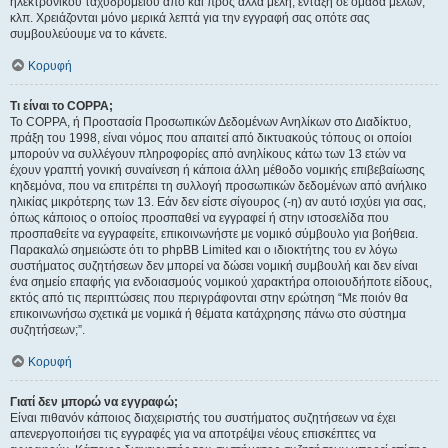
ηλεκτρονικού ταχυδρομείου από και προς άλλα μέλη, ένταξη σε ομάδα μελών,
κλπ. Χρειάζονται μόνο μερικά λεπτά για την εγγραφή σας οπότε σας
συμβουλεύουμε να το κάνετε.
Κορυφή
Τι είναι το COPPA;
Το COPPA, ή Προστασία Προσωπικών Δεδομένων Ανηλίκων στο Διαδίκτυο,
πράξη του 1998, είναι νόμος που απαιτεί από δικτυακούς τόπους οι οποίοι
μπορούν να συλλέγουν πληροφορίες από ανηλίκους κάτω των 13 ετών να
έχουν γραπτή γονική συναίνεση ή κάποια άλλη μέθοδο νομικής επιβεβαίωσης
κηδεμόνα, που να επιτρέπει τη συλλογή προσωπικών δεδομένων από ανήλικο
ηλικίας μικρότερης των 13. Εάν δεν είστε σίγουρος (-η) αν αυτό ισχύει για σας,
όπως κάποιος ο οποίος προσπαθεί να εγγραφεί ή στην ιστοσελίδα που
προσπαθείτε να εγγραφείτε, επικοινωνήστε με νομικό σύμβουλο για βοήθεια.
Παρακαλώ σημειώστε ότι το phpBB Limited και ο ιδιοκτήτης του εν λόγω
συστήματος συζητήσεων δεν μπορεί να δώσει νομική συμβουλή και δεν είναι
ένα σημείο επαφής για ενδοιασμούς νομικού χαρακτήρα οποιουδήποτε είδους,
εκτός από τις περιπτώσεις που περιγράφονται στην ερώτηση “Με ποιόν θα
επικοινωνήσω σχετικά με νομικά ή θέματα κατάχρησης πάνω στο σύστημα
συζητήσεων;”.
Κορυφή
Γιατί δεν μπορώ να εγγραφώ;
Είναι πιθανόν κάποιος διαχειριστής του συστήματος συζητήσεων να έχει
απενεργοποιήσει τις εγγραφές για να αποτρέψει νέους επισκέπτες να