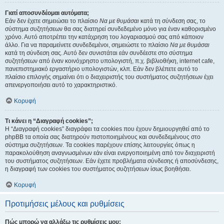
Γιατί αποσυνδέομαι αυτόματα;
Εάν δεν έχετε σημειώσει το πλαίσιο
Να με θυμάσαι
κατά τη σύνδεση σας, το
σύστημα συζητήσεων θα σας διατηρεί συνδεδεμένο μόνο για έναν καθορισμένο
χρόνο. Αυτό αποτρέπει την κατάχρηση του λογαριασμού σας από κάποιον
άλλο. Για να παραμείνετε συνδεδεμένοι, σημειώστε το πλαίσιο
Να με θυμάσαι
κατά τη σύνδεση σας. Αυτό δεν συνιστάται εάν συνδέεστε στο σύστημα
συζητήσεων από έναν κοινόχρηστο υπολογιστή, π.χ. βιβλιοθήκη, internet cafe,
πανεπιστημιακό εργαστήριο υπολογιστών, κλπ. Εάν δεν βλέπετε αυτό το
πλαίσιο επιλογής σημαίνει ότι ο διαχειριστής του συστήματος συζητήσεων έχει
απενεργοποιήσει αυτό το χαρακτηριστικό.
Κορυφή
Τι κάνει η “Διαγραφή cookies”;
Η “Διαγραφή cookies” διαγράφει τα cookies που έχουν δημιουργηθεί από το
phpBB τα οποία σας διατηρούν πιστοποιημένους και συνδεδεμένους στο
σύστημα συζητήσεων. Τα cookies παρέχουν επίσης λειτουργίες όπως η
παρακολούθηση αναγνωσμένων εάν είναι ενεργοποιημένη από τον διαχειριστή
του συστήματος συζητήσεων. Εάν έχετε προβλήματα σύνδεσης ή αποσύνδεσης,
η διαγραφή των cookies του συστήματος συζητήσεων ίσως βοηθήσει.
Κορυφή
Προτιμήσεις μέλους και ρυθμίσεις
Πώς μπορώ να αλλάξω τις ρυθμίσεις μου;