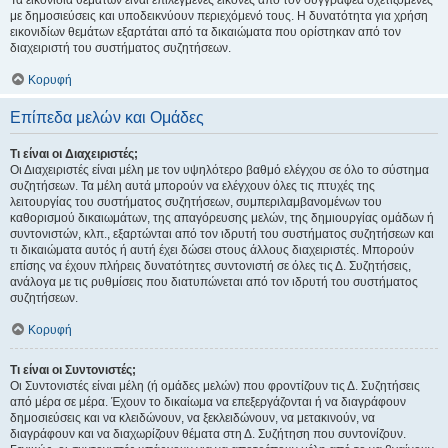
Τα εικονίδια θεμάτων είναι επιλεγμένες εικόνες από τον συγγραφέα σχετιζόμενες
με δημοσιεύσεις και υποδεικνύουν περιεχόμενό τους. Η δυνατότητα για χρήση
εικονιδίων θεμάτων εξαρτάται από τα δικαιώματα που ορίστηκαν από τον
διαχειριστή του συστήματος συζητήσεων.
Κορυφή
Επίπεδα μελών και Ομάδες
Τι είναι οι Διαχειριστές;
Οι Διαχειριστές είναι μέλη με τον υψηλότερο βαθμό ελέγχου σε όλο το σύστημα
συζητήσεων. Τα μέλη αυτά μπορούν να ελέγχουν όλες τις πτυχές της
λειτουργίας του συστήματος συζητήσεων, συμπεριλαμβανομένων του
καθορισμού δικαιωμάτων, της απαγόρευσης μελών, της δημιουργίας ομάδων ή
συντονιστών, κλπ., εξαρτώνται από τον ιδρυτή του συστήματος συζητήσεων και
τι δικαιώματα αυτός ή αυτή έχει δώσει στους άλλους διαχειριστές. Μπορούν
επίσης να έχουν πλήρεις δυνατότητες συντονιστή σε όλες τις Δ. Συζητήσεις,
ανάλογα με τις ρυθμίσεις που διατυπώνεται από τον ιδρυτή του συστήματος
συζητήσεων.
Κορυφή
Τι είναι οι Συντονιστές;
Οι Συντονιστές είναι μέλη (ή ομάδες μελών) που φροντίζουν τις Δ. Συζητήσεις
από μέρα σε μέρα. Έχουν το δικαίωμα να επεξεργάζονται ή να διαγράφουν
δημοσιεύσεις και να κλειδώνουν, να ξεκλειδώνουν, να μετακινούν, να
διαγράφουν και να διαχωρίζουν θέματα στη Δ. Συζήτηση που συντονίζουν.