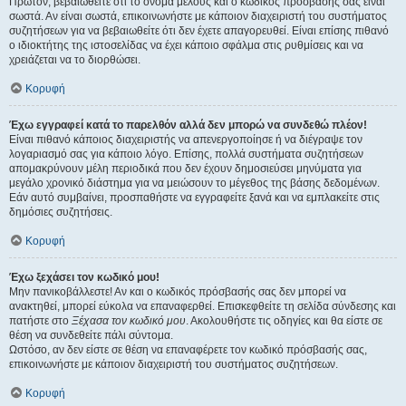
Πρώτον, βεβαιωθείτε ότι το όνομα μέλους και ο κωδικός πρόσβασής σας είναι
σωστά. Αν είναι σωστά, επικοινωνήστε με κάποιον διαχειριστή του συστήματος
συζητήσεων για να βεβαιωθείτε ότι δεν έχετε απαγορευθεί. Είναι επίσης πιθανό
ο ιδιοκτήτης της ιστοσελίδας να έχει κάποιο σφάλμα στις ρυθμίσεις και να
χρειάζεται να το διορθώσει.
Κορυφή
Έχω εγγραφεί κατά το παρελθόν αλλά δεν μπορώ να συνδεθώ πλέον!
Είναι πιθανό κάποιος διαχειριστής να απενεργοποίησε ή να διέγραψε τον
λογαριασμό σας για κάποιο λόγο. Επίσης, πολλά συστήματα συζητήσεων
απομακρύνουν μέλη περιοδικά που δεν έχουν δημοσιεύσει μηνύματα για
μεγάλο χρονικό διάστημα για να μειώσουν το μέγεθος της βάσης δεδομένων.
Εάν αυτό συμβαίνει, προσπαθήστε να εγγραφείτε ξανά και να εμπλακείτε στις
δημόσιες συζητήσεις.
Κορυφή
Έχω ξεχάσει τον κωδικό μου!
Μην πανικοβάλλεστε! Αν και ο κωδικός πρόσβασής σας δεν μπορεί να
ανακτηθεί, μπορεί εύκολα να επαναφερθεί. Επισκεφθείτε τη σελίδα σύνδεσης και
πατήστε στο
Ξέχασα τον κωδικό μου
. Ακολουθήστε τις οδηγίες και θα είστε σε
θέση να συνδεθείτε πάλι σύντομα.
Ωστόσο, αν δεν είστε σε θέση να επαναφέρετε τον κωδικό πρόσβασής σας,
επικοινωνήστε με κάποιον διαχειριστή του συστήματος συζητήσεων.
Κορυφή