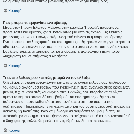
ως άβαταρ και είναι γενικώς μοναδική, προσωπική για κάθε μέλος.
Κορυφή
Πώς μπορώ να εμφανίσω ένα άβαταρ;
Μέσα στον Πίνακα Ελέγχου Μέλους, στην καρτέλα “Προφίλ”, μπορείτε να
προσθέσετε ένα άβαταρ, χρησιμοποιώντας μια από τις ακόλουθες τέσσερις
μεθόδους: Gravatar, Γκαλερί, Φόρτωση από σύνδεσμο ή Φόρτωση άβαταρ.
Εναπόκειται στον διαχειριστή του συστήματος συζητήσεων να ενεργοποιήσει τα
άβαταρ και να επιλέξει τον τρόπο με τον οποίο μπορεί να καταστούν διαθέσιμα.
Εάν δεν μπορείτε να χρησιμοποιήσετε άβαταρ, επικοινωνήστε με κάποιον
διαχειριστή του συστήματος συζητήσεων.
Κορυφή
Τι είναι ο βαθμός μου και πώς μπορώ να τον αλλάξω;
Οι βαθμοί, οι οποίοι εμφανίζονται κάτω από το όνομα μέλους σας, δηλώνουν
τον αριθμό των δημοσιεύσεων που έχετε κάνει ή είναι αναγνωριστικό ορισμένων
μελών, π.χ. συντονιστές και διαχειριστές. Γενικώς, δεν μπορείτε να αλλάξετε
άμεσα το κείμενο οποιουδήποτε βαθμού του συστήματος συζητήσεων
δεδομένου ότι αυτό καθορίζεται από τον διαχειριστή του συστήματος
συζητήσεων. Παρακαλώ μην κάνετε κατάχρηση του συστήματος συζητήσεων με
άσκοπες δημοσιεύσεις μόνο και μόνο για να ανεβάσετε τον βαθμό σας. Τα
περισσότερα συστήματα συζητήσεων δεν το ανέχονται αυτό και ο συντονιστής ή
ο διαχειριστής απλώς θα μειώσει τον αριθμό των δημοσιεύσεων σας.
Κορυφή