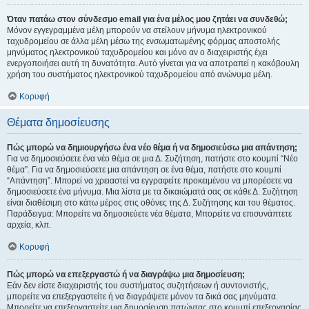
Όταν πατάω στον σύνδεσμο email για ένα μέλος μου ζητάει να συνδεθώ;
Μόνον εγγεγραμμένα μέλη μπορούν να στείλουν μήνυμα ηλεκτρονικού
ταχυδρομείου σε άλλα μέλη μέσω της ενσωματωμένης φόρμας αποστολής
μηνύματος ηλεκτρονικού ταχυδρομείου και μόνο αν ο διαχειριστής έχει
ενεργοποιήσει αυτή τη δυνατότητα. Αυτό γίνεται για να αποτραπεί η κακόβουλη
χρήση του συστήματος ηλεκτρονικού ταχυδρομείου από ανώνυμα μέλη.
Κορυφή
Θέματα δημοσίευσης
Πώς μπορώ να δημιουργήσω ένα νέο θέμα ή να δημοσιεύσω μια απάντηση;
Για να δημοσιεύσετε ένα νέο θέμα σε μια Δ. Συζήτηση, πατήστε στο κουμπί “Νέο
θέμα”. Για να δημοσιεύσετε μια απάντηση σε ένα θέμα, πατήστε στο κουμπί
“Απάντηση”. Μπορεί να χρειαστεί να εγγραφείτε προκειμένου να μπορέσετε να
δημοσιεύσετε ένα μήνυμα. Μια λίστα με τα δικαιώματά σας σε κάθε Δ. Συζήτηση
είναι διαθέσιμη στο κάτω μέρος στις οθόνες της Δ. Συζήτησης και του θέματος.
Παράδειγμα: Μπορείτε να δημοσιεύετε νέα θέματα, Μπορείτε να επισυνάπτετε
αρχεία, κλπ.
Κορυφή
Πώς μπορώ να επεξεργαστώ ή να διαγράψω μια δημοσίευση;
Εάν δεν είστε διαχειριστής του συστήματος συζητήσεων ή συντονιστής,
μπορείτε να επεξεργαστείτε ή να διαγράψετε μόνον τα δικά σας μηνύματα.
Μπορείτε να επεξεργαστείτε μια δημοσίευση πατώντας στο κουμπί επεξεργασίας