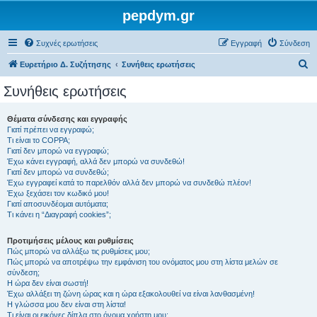
pepdym.gr
Συχνές ερωτήσεις
Εγγραφή
Σύνδεση
Α
Ευρετήριο Δ. Συζήτησης
Συνήθεις ερωτήσεις
ν
Συνήθεις ερωτήσεις
α
ζ
Θέματα σύνδεσης και εγγραφής
Γιατί πρέπει να εγγραφώ;
ή
Τι είναι το COPPA;
τ
Γιατί δεν μπορώ να εγγραφώ;
Έχω κάνει εγγραφή, αλλά δεν μπορώ να συνδεθώ!
η
Γιατί δεν μπορώ να συνδεθώ;
Έχω εγγραφεί κατά το παρελθόν αλλά δεν μπορώ να συνδεθώ πλέον!
σ
Έχω ξεχάσει τον κωδικό μου!
η
Γιατί αποσυνδέομαι αυτόματα;
Τι κάνει η “Διαγραφή cookies”;
Προτιμήσεις μέλους και ρυθμίσεις
Πώς μπορώ να αλλάξω τις ρυθμίσεις μου;
Πώς μπορώ να αποτρέψω την εμφάνιση του ονόματος μου στη λίστα μελών σε
σύνδεση;
Η ώρα δεν είναι σωστή!
Έχω αλλάξει τη ζώνη ώρας και η ώρα εξακολουθεί να είναι λανθασμένη!
Η γλώσσα μου δεν είναι στη λίστα!
Τι είναι οι εικόνες δίπλα στο όνομα χρήστη μου;