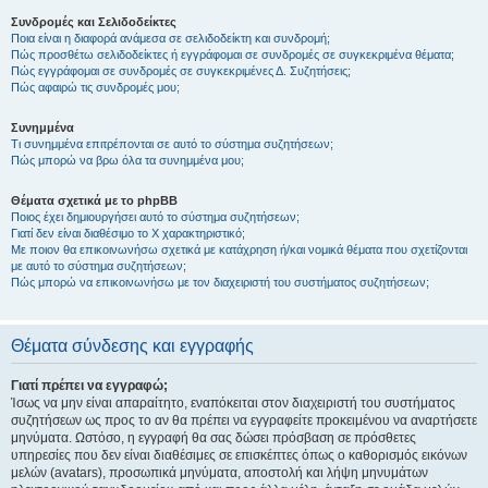
Συνδρομές και Σελιδοδείκτες
Ποια είναι η διαφορά ανάμεσα σε σελιδοδείκτη και συνδρομή;
Πώς προσθέτω σελιδοδείκτες ή εγγράφομαι σε συνδρομές σε συγκεκριμένα θέματα;
Πώς εγγράφομαι σε συνδρομές σε συγκεκριμένες Δ. Συζητήσεις;
Πώς αφαιρώ τις συνδρομές μου;
Συνημμένα
Τι συνημμένα επιτρέπονται σε αυτό το σύστημα συζητήσεων;
Πώς μπορώ να βρω όλα τα συνημμένα μου;
Θέματα σχετικά με το phpBB
Ποιος έχει δημιουργήσει αυτό το σύστημα συζητήσεων;
Γιατί δεν είναι διαθέσιμο το Χ χαρακτηριστικό;
Με ποιον θα επικοινωνήσω σχετικά με κατάχρηση ή/και νομικά θέματα που σχετίζονται
με αυτό το σύστημα συζητήσεων;
Πώς μπορώ να επικοινωνήσω με τον διαχειριστή του συστήματος συζητήσεων;
Θέματα σύνδεσης και εγγραφής
Γιατί πρέπει να εγγραφώ;
Ίσως να μην είναι απαραίτητο, εναπόκειται στον διαχειριστή του συστήματος
συζητήσεων ως προς το αν θα πρέπει να εγγραφείτε προκειμένου να αναρτήσετε
μηνύματα. Ωστόσο, η εγγραφή θα σας δώσει πρόσβαση σε πρόσθετες
υπηρεσίες που δεν είναι διαθέσιμες σε επισκέπτες όπως ο καθορισμός εικόνων
μελών (avatars), προσωπικά μηνύματα, αποστολή και λήψη μηνυμάτων