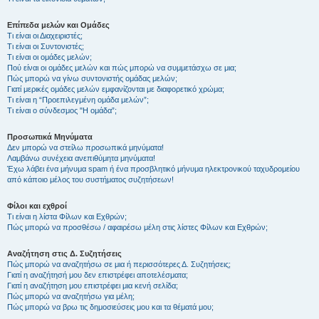
Επίπεδα μελών και Ομάδες
Τι είναι οι Διαχειριστές;
Τι είναι οι Συντονιστές;
Τι είναι οι ομάδες μελών;
Πού είναι οι ομάδες μελών και πώς μπορώ να συμμετάσχω σε μια;
Πώς μπορώ να γίνω συντονιστής ομάδας μελών;
Γιατί μερικές ομάδες μελών εμφανίζονται με διαφορετικό χρώμα;
Τι είναι η “Προεπιλεγμένη ομάδα μελών”;
Τι είναι ο σύνδεσμος "Η ομάδα”;
Προσωπικά Μηνύματα
Δεν μπορώ να στείλω προσωπικά μηνύματα!
Λαμβάνω συνέχεια ανεπιθύμητα μηνύματα!
Έχω λάβει ένα μήνυμα spam ή ένα προσβλητικό μήνυμα ηλεκτρονικού ταχυδρομείου
από κάποιο μέλος του συστήματος συζητήσεων!
Φίλοι και εχθροί
Τι είναι η λίστα Φίλων και Εχθρών;
Πώς μπορώ να προσθέσω / αφαιρέσω μέλη στις λίστες Φίλων και Εχθρών;
Αναζήτηση στις Δ. Συζητήσεις
Πώς μπορώ να αναζητήσω σε μια ή περισσότερες Δ. Συζητήσεις;
Γιατί η αναζήτησή μου δεν επιστρέφει αποτελέσματα;
Γιατί η αναζήτηση μου επιστρέφει μια κενή σελίδα;
Πώς μπορώ να αναζητήσω για μέλη;
Πώς μπορώ να βρω τις δημοσιεύσεις μου και τα θέματά μου;