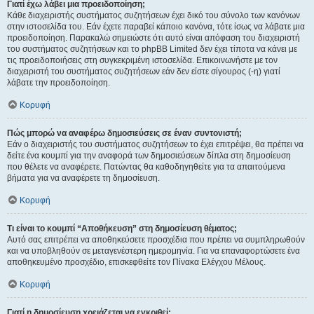
Γιατί έχω λάβει μια προειδοποίηση;
Κάθε διαχειριστής συστήματος συζητήσεων έχει δικό του σύνολο των κανόνων
στην ιστοσελίδα του. Εάν έχετε παραβεί κάποιο κανόνα, τότε ίσως να λάβατε μια
προειδοποίηση. Παρακαλώ σημειώστε ότι αυτό είναι απόφαση του διαχειριστή
του συστήματος συζητήσεων και το phpBB Limited δεν έχει τίποτα να κάνει με
τις προειδοποιήσεις στη συγκεκριμένη ιστοσελίδα. Επικοινωνήστε με τον
διαχειριστή του συστήματος συζητήσεων εάν δεν είστε σίγουρος (-η) γιατί
λάβατε την προειδοποίηση.
Κορυφή
Πώς μπορώ να αναφέρω δημοσιεύσεις σε έναν συντονιστή;
Εάν ο διαχειριστής του συστήματος συζητήσεων το έχει επιτρέψει, θα πρέπει να
δείτε ένα κουμπί για την αναφορά των δημοσιεύσεων δίπλα στη δημοσίευση
που θέλετε να αναφέρετε. Πατώντας θα καθοδηγηθείτε για τα απαιτούμενα
βήματα για να αναφέρετε τη δημοσίευση.
Κορυφή
Τι είναι το κουμπί “Αποθήκευση” στη δημοσίευση θέματος;
Αυτό σας επιτρέπει να αποθηκεύσετε προσχέδια που πρέπει να συμπληρωθούν
και να υποβληθούν σε μεταγενέστερη ημερομηνία. Για να επαναφορτώσετε ένα
αποθηκευμένο προσχέδιο, επισκεφθείτε τον Πίνακα Ελέγχου Μέλους.
Κορυφή
Γιατί η δημοσίευση χρειάζεται να εγκριθεί;