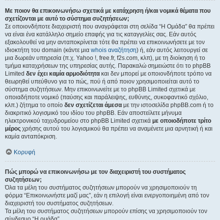
Με ποιον θα επικοινωνήσω σχετικά με κατάχρηση ή/και νομικά θέματα που
σχετίζονται με αυτό το σύστημα συζητήσεων;
Σε οποιονδήποτε διαχειριστή που αναγράφεται στη σελίδα “Η Ομάδα” θα πρέπει
να είναι ένα κατάλληλο σημείο επαφής για τις καταγγελίες σας. Εάν αυτός
εξακολουθεί να μην ανταποκρίνεται τότε θα πρέπει να επικοινωνήσετε με τον
ιδιοκτήτη του domain (κάντε μια
whois αναζήτηση
) ή, εάν αυτός λειτουργεί σε
μια δωρεάν υπηρεσία (π.χ. Yahoo !, free.fr, f2s.com, κλπ), με τη διοίκηση ή το
τμήμα καταχρήσεων της υπηρεσίας αυτής. Παρακαλώ σημειώστε ότι το phpBB
Limited
δεν έχει καμία αρμοδιότητα
και δεν μπορεί με οποιονδήποτε τρόπο να
θεωρηθεί υπεύθυνο για το πώς, πού ή από ποιον χρησιμοποιείται αυτό το
σύστημα συζητήσεων. Μην επικοινωνείτε με το phpBB Limited σχετικά με
οποιαδήποτε νομικό (παύσης και παράλειψης, ευθύνης, συκοφαντικό σχόλιο,
κλπ.) ζήτημα το οποίο
δεν σχετίζεται άμεσα
με την ιστοσελίδα phpBB.com ή το
διακριτικό λογισμικό του ιδίου του phpBB. Εάν αποστείλετε μήνυμα
ηλεκτρονικού ταχυδρομείου στο phpBB Limited σχετικά
με οποιοδήποτε τρίτο
μέρος
χρήσης αυτού του λογισμικού θα πρέπει να αναμένετε μια αρνητική ή και
καμία ανταπόκριση.
Κορυφή
Πώς μπορώ να επικοινωνήσω με τον διαχειριστή του συστήματος
συζητήσεων;
Όλα τα μέλη του συστήματος συζητήσεων μπορούν να χρησιμοποιούν τη
φόρμα “Επικοινωνήστε μαζί μας”, εάν η επιλογή είναι ενεργοποιημένη από τον
διαχειριστή του συστήματος συζητήσεων.
Τα μέλη του συστήματος συζητήσεων μπορούν επίσης να χρησιμοποιούν τον
σύνδεσμο “Η ομάδα”.