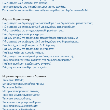
Πώς μπορώ να εμφανίσω ένα άβαταρ;
Τι είναι ο βαθμός μου και πώς μπορώ να τον αλλάξω;
Όταν πατάω στον σύνδεσμο email για ένα μέλος μου ζητάει να συνδεθώ;
Θέματα δημοσίευσης
Πώς μπορώ να δημιουργήσω ένα νέο θέμα ή να δημοσιεύσω μια απάντηση;
Πώς μπορώ να επεξεργαστώ ή να διαγράψω μια δημοσίευση;
Πώς προσθέτω μια υπογραφή στη δημοσίευση μου;
Πώς δημιουργώ ένα δημοψήφισμα;
Γιατί δεν μπορώ να προσθέσω περισσότερες επιλογές ψήφων;
Πώς μπορώ να επεξεργαστώ ή να διαγράψω ένα δημοψήφισμα;
Γιατί δεν έχω πρόσβαση σε μια Δ. Συζήτηση;
Γιατί δεν μπορώ να προσθέσω συνημμένα;
Γιατί έχω λάβει μια προειδοποίηση;
Πώς μπορώ να αναφέρω δημοσιεύσεις σε έναν συντονιστή;
Τι είναι το κουμπί “Αποθήκευση” στη δημοσίευση θέματος;
Γιατί η δημοσίευση χρειάζεται να εγκριθεί;
Πώς σημειώνω ένα θέμα μου ως νέο;
Μορφοποίηση και τύποι θεμάτων
Τι είναι ο BBCode;
Μπορώ να χρησιμοποιήσω HTML;
Τι είναι τα Smilies;
Μπορώ να δημοσιεύω εικόνες;
Τι είναι οι γενικές ανακοινώσεις;
Τι είναι οι ανακοινώσεις;
Τι είναι τα επισημασμένα θέματα;
Τι είναι τα κλειδωμένα θέματα;
Τι είναι τα εικονίδια θεμάτων;