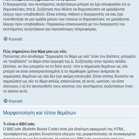
Ο διαχειριστής του συστήματος συζητήσεων μπορεί να έχει αποφασίσει ότι οι
δημοσιεύσεις στη Δ. Συζήτηση που θέλετε να δημοσιεύσετε να χρειάζονται
έλεγχο πριν υποβληθούν. Είναι επίσης πιθανό ο διαχειριστής να σας έχει
τοποθετήσει σε μια ομάδα μελών των οποίων οι δημοσιεύσεις να χρειάζονται
έλεγχο πριν υποβληθούν. Παρακαλώ επικοινωνείτε με τον διαχειριστή του
συστήματος συζητήσεων για περισσότερες πληροφορίες.
Κορυφή
Πώς σημειώνω ένα θέμα μου ως νέο;
Πατώντας στο σύνδεσμο “Σημειώστε το θέμα ως νέο” όταν τον βλέπετε, μπορείτε
να “ανεβάσετε” το θέμα στην κορυφή της Δ. Συζήτησης στην πρώτη σελίδα.
Ωστόσο, αν δεν μπορείτε να το δείτε αυτό, τότε η σημείωση θεμάτων ως νέα
μπορεί να είναι απενεργοποιημένη ή το περιθώριο χρόνου ανάμεσα σε
σημειώσεις θεμάτων ως νέα δεν έχει ακόμη επιτευχθεί. Είναι επίσης δυνατόν να
σημειώσετε ως νέο το θέμα απλώς απαντώντας σε αυτό, ωστόσο, να είστε
σίγουρος (-η) ότι ακολουθείτε τους κανόνες του συστήματος συζητήσεων όταν
το κάνετε αυτό.
Κορυφή
Μορφοποίηση και τύποι θεμάτων
Τι είναι ο BBCode;
Ο BBCode (Bulletin Board Code) είναι μία ιδιαίτερη εφαρμογή της HTML,
προσφέροντας μεγάλη δυνατότητα ελέγχου της μορφοποίησης σε συγκεκριμένα