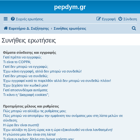
pepdym.gr
Συχνές ερωτήσεις
Εγγραφή
Σύνδεση
Α
Ευρετήριο Δ. Συζήτησης
Συνήθεις ερωτήσεις
ν
Συνήθεις ερωτήσεις
α
ζ
Θέματα σύνδεσης και εγγραφής
Γιατί πρέπει να εγγραφώ;
ή
Τι είναι το COPPA;
τ
Γιατί δεν μπορώ να εγγραφώ;
Έχω κάνει εγγραφή, αλλά δεν μπορώ να συνδεθώ!
η
Γιατί δεν μπορώ να συνδεθώ;
Έχω εγγραφεί κατά το παρελθόν αλλά δεν μπορώ να συνδεθώ πλέον!
σ
Έχω ξεχάσει τον κωδικό μου!
η
Γιατί αποσυνδέομαι αυτόματα;
Τι κάνει η “Διαγραφή cookies”;
Προτιμήσεις μέλους και ρυθμίσεις
Πώς μπορώ να αλλάξω τις ρυθμίσεις μου;
Πώς μπορώ να αποτρέψω την εμφάνιση του ονόματος μου στη λίστα μελών σε
σύνδεση;
Η ώρα δεν είναι σωστή!
Έχω αλλάξει τη ζώνη ώρας και η ώρα εξακολουθεί να είναι λανθασμένη!
Η γλώσσα μου δεν είναι στη λίστα!
Τι είναι οι εικόνες δίπλα στο όνομα χρήστη μου;