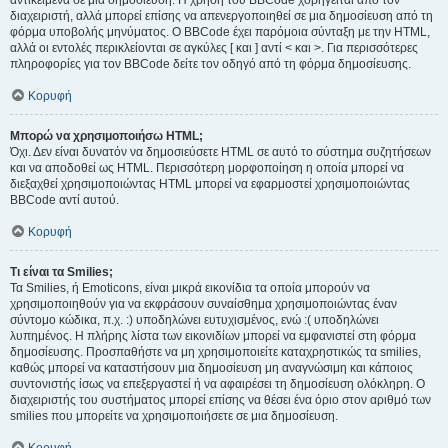
αντικείμενα σε μια δημοσίευση. Η χρήση του BBCode χορηγείται από τον
διαχειριστή, αλλά μπορεί επίσης να απενεργοποιηθεί σε μια δημοσίευση από τη
φόρμα υποβολής μηνύματος. Ο BBCode έχει παρόμοια σύνταξη με την HTML,
αλλά οι εντολές περικλείονται σε αγκύλες [ και ] αντί < και >. Για περισσότερες
πληροφορίες για τον BBCode δείτε τον οδηγό από τη φόρμα δημοσίευσης.
Κορυφή
Μπορώ να χρησιμοποιήσω HTML;
Όχι. Δεν είναι δυνατόν να δημοσιεύσετε HTML σε αυτό το σύστημα συζητήσεων
και να αποδοθεί ως HTML. Περισσότερη μορφοποίηση η οποία μπορεί να
διεξαχθεί χρησιμοποιώντας HTML μπορεί να εφαρμοστεί χρησιμοποιώντας
BBCode αντί αυτού.
Κορυφή
Τι είναι τα Smilies;
Τα Smilies, ή Emoticons, είναι μικρά εικονίδια τα οποία μπορούν να
χρησιμοποιηθούν για να εκφράσουν συναίσθημα χρησιμοποιώντας έναν
σύντομο κώδικα, π.χ. :) υποδηλώνει ευτυχισμένος, ενώ :( υποδηλώνει
λυπημένος. Η πλήρης λίστα των εικονιδίων μπορεί να εμφανιστεί στη φόρμα
δημοσίευσης. Προσπαθήστε να μη χρησιμοποιείτε καταχρηστικώς τα smilies,
καθώς μπορεί να καταστήσουν μια δημοσίευση μη αναγνώσιμη και κάποιος
συντονιστής ίσως να επεξεργαστεί ή να αφαιρέσει τη δημοσίευση ολόκληρη. Ο
διαχειριστής του συστήματος μπορεί επίσης να θέσει ένα όριο στον αριθμό των
smilies που μπορείτε να χρησιμοποιήσετε σε μια δημοσίευση.