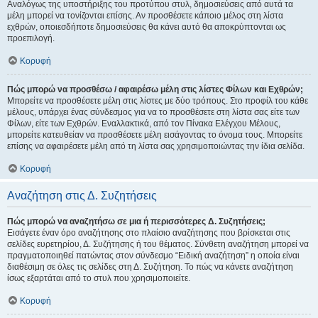
Αναλόγως της υποστήριξης του προτύπου στυλ, δημοσιεύσεις από αυτά τα
μέλη μπορεί να τονίζονται επίσης. Αν προσθέσετε κάποιο μέλος στη λίστα
εχθρών, οποιεσδήποτε δημοσιεύσεις θα κάνει αυτό θα αποκρύπτονται ως
προεπιλογή.
Κορυφή
Πώς μπορώ να προσθέσω / αφαιρέσω μέλη στις λίστες Φίλων και Εχθρών;
Μπορείτε να προσθέσετε μέλη στις λίστες με δύο τρόπους. Στο προφίλ του κάθε
μέλους, υπάρχει ένας σύνδεσμος για να το προσθέσετε στη λίστα σας είτε των
Φίλων, είτε των Εχθρών. Εναλλακτικά, από τον Πίνακα Ελέγχου Μέλους,
μπορείτε κατευθείαν να προσθέσετε μέλη εισάγοντας το όνομα τους. Μπορείτε
επίσης να αφαιρέσετε μέλη από τη λίστα σας χρησιμοποιώντας την ίδια σελίδα.
Κορυφή
Αναζήτηση στις Δ. Συζητήσεις
Πώς μπορώ να αναζητήσω σε μια ή περισσότερες Δ. Συζητήσεις;
Εισάγετε έναν όρο αναζήτησης στο πλαίσιο αναζήτησης που βρίσκεται στις
σελίδες ευρετηρίου, Δ. Συζήτησης ή του θέματος. Σύνθετη αναζήτηση μπορεί να
πραγματοποιηθεί πατώντας στον σύνδεσμο “Ειδική αναζήτηση” η οποία είναι
διαθέσιμη σε όλες τις σελίδες στη Δ. Συζήτηση. Το πώς να κάνετε αναζήτηση
ίσως εξαρτάται από το στυλ που χρησιμοποιείτε.
Κορυφή