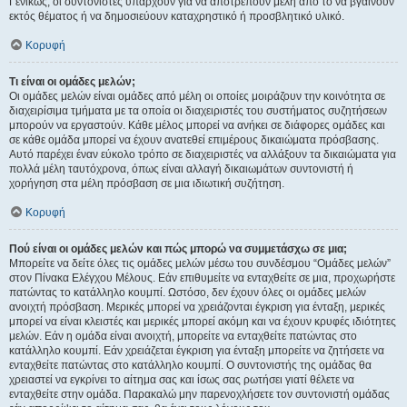
Γενικώς, οι συντονιστές υπάρχουν για να αποτρέπουν μέλη από το να βγαίνουν
εκτός θέματος ή να δημοσιεύουν καταχρηστικό ή προσβλητικό υλικό.
Κορυφή
Τι είναι οι ομάδες μελών;
Οι ομάδες μελών είναι ομάδες από μέλη οι οποίες μοιράζουν την κοινότητα σε
διαχειρίσιμα τμήματα με τα οποία οι διαχειριστές του συστήματος συζητήσεων
μπορούν να εργαστούν. Κάθε μέλος μπορεί να ανήκει σε διάφορες ομάδες και
σε κάθε ομάδα μπορεί να έχουν ανατεθεί επιμέρους δικαιώματα πρόσβασης.
Αυτό παρέχει έναν εύκολο τρόπο σε διαχειριστές να αλλάξουν τα δικαιώματα για
πολλά μέλη ταυτόχρονα, όπως είναι αλλαγή δικαιωμάτων συντονιστή ή
χορήγηση στα μέλη πρόσβαση σε μια ιδιωτική συζήτηση.
Κορυφή
Πού είναι οι ομάδες μελών και πώς μπορώ να συμμετάσχω σε μια;
Μπορείτε να δείτε όλες τις ομάδες μελών μέσω του συνδέσμου “Ομάδες μελών”
στον Πίνακα Ελέγχου Μέλους. Εάν επιθυμείτε να ενταχθείτε σε μια, προχωρήστε
πατώντας το κατάλληλο κουμπί. Ωστόσο, δεν έχουν όλες οι ομάδες μελών
ανοιχτή πρόσβαση. Μερικές μπορεί να χρειάζονται έγκριση για ένταξη, μερικές
μπορεί να είναι κλειστές και μερικές μπορεί ακόμη και να έχουν κρυφές ιδιότητες
μελών. Εάν η ομάδα είναι ανοιχτή, μπορείτε να ενταχθείτε πατώντας στο
κατάλληλο κουμπί. Εάν χρειάζεται έγκριση για ένταξη μπορείτε να ζητήσετε να
ενταχθείτε πατώντας στο κατάλληλο κουμπί. Ο συντονιστής της ομάδας θα
χρειαστεί να εγκρίνει το αίτημα σας και ίσως σας ρωτήσει γιατί θέλετε να
ενταχθείτε στην ομάδα. Παρακαλώ μην παρενοχλήσετε τον συντονιστή ομάδας