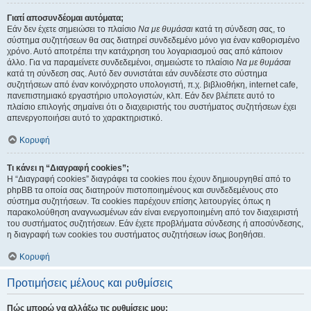
Γιατί αποσυνδέομαι αυτόματα;
Εάν δεν έχετε σημειώσει το πλαίσιο
Να με θυμάσαι
κατά τη σύνδεση σας, το
σύστημα συζητήσεων θα σας διατηρεί συνδεδεμένο μόνο για έναν καθορισμένο
χρόνο. Αυτό αποτρέπει την κατάχρηση του λογαριασμού σας από κάποιον
άλλο. Για να παραμείνετε συνδεδεμένοι, σημειώστε το πλαίσιο
Να με θυμάσαι
κατά τη σύνδεση σας. Αυτό δεν συνιστάται εάν συνδέεστε στο σύστημα
συζητήσεων από έναν κοινόχρηστο υπολογιστή, π.χ. βιβλιοθήκη, internet cafe,
πανεπιστημιακό εργαστήριο υπολογιστών, κλπ. Εάν δεν βλέπετε αυτό το
πλαίσιο επιλογής σημαίνει ότι ο διαχειριστής του συστήματος συζητήσεων έχει
απενεργοποιήσει αυτό το χαρακτηριστικό.
Κορυφή
Τι κάνει η “Διαγραφή cookies”;
Η “Διαγραφή cookies” διαγράφει τα cookies που έχουν δημιουργηθεί από το
phpBB τα οποία σας διατηρούν πιστοποιημένους και συνδεδεμένους στο
σύστημα συζητήσεων. Τα cookies παρέχουν επίσης λειτουργίες όπως η
παρακολούθηση αναγνωσμένων εάν είναι ενεργοποιημένη από τον διαχειριστή
του συστήματος συζητήσεων. Εάν έχετε προβλήματα σύνδεσης ή αποσύνδεσης,
η διαγραφή των cookies του συστήματος συζητήσεων ίσως βοηθήσει.
Κορυφή
Προτιμήσεις μέλους και ρυθμίσεις
Πώς μπορώ να αλλάξω τις ρυθμίσεις μου;