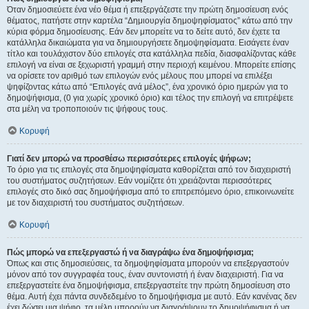
Όταν δημοσιεύετε ένα νέο θέμα ή επεξεργάζεστε την πρώτη δημοσίευση ενός
θέματος, πατήστε στην καρτέλα “Δημιουργία δημοψηφίσματος” κάτω από την
κύρια φόρμα δημοσίευσης. Εάν δεν μπορείτε να το δείτε αυτό, δεν έχετε τα
κατάλληλα δικαιώματα για να δημιουργήσετε δημοψηφίσματα. Εισάγετε έναν
τίτλο και τουλάχιστον δύο επιλογές στα κατάλληλα πεδία, διασφαλίζοντας κάθε
επιλογή να είναι σε ξεχωριστή γραμμή στην περιοχή κειμένου. Μπορείτε επίσης
να ορίσετε τον αριθμό των επιλογών ενός μέλους που μπορεί να επιλέξει
ψηφίζοντας κάτω από “Επιλογές ανά μέλος”, ένα χρονικό όριο ημερών για το
δημοψήφισμα, (0 για χωρίς χρονικό όριο) και τέλος την επιλογή να επιτρέψετε
στα μέλη να τροποποιούν τις ψήφους τους.
Κορυφή
Γιατί δεν μπορώ να προσθέσω περισσότερες επιλογές ψήφων;
Το όριο για τις επιλογές στα δημοψηφίσματα καθορίζεται από τον διαχειριστή
του συστήματος συζητήσεων. Εάν νομίζετε ότι χρειάζονται περισσότερες
επιλογές στο δικό σας δημοψήφισμα από το επιτρεπόμενο όριο, επικοινωνείτε
με τον διαχειριστή του συστήματος συζητήσεων.
Κορυφή
Πώς μπορώ να επεξεργαστώ ή να διαγράψω ένα δημοψήφισμα;
Όπως και στις δημοσιεύσεις, τα δημοψηφίσματα μπορούν να επεξεργαστούν
μόνον από τον συγγραφέα τους, έναν συντονιστή ή έναν διαχειριστή. Για να
επεξεργαστείτε ένα δημοψήφισμα, επεξεργαστείτε την πρώτη δημοσίευση στο
θέμα. Αυτή έχει πάντα συνδεδεμένο το δημοψήφισμα με αυτό. Εάν κανένας δεν
έχει δώσει μια ψήφο, τα μέλη μπορούν να διαγράψουν το δημοψήφισμα ή να