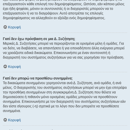
επεξεργαστούν κάθε επιλογή του δημοψηφίσματος. Ωστόσο, εάν κάποιο μέλος
έχει ήδη ψηφίσει, μόνον οι συντονιστές ή οι διαχειριστές μπορούν να το
επεξεργαστούν ή να το διαγράψουν. Αυτό αποτρέπει τις επιλογές
δημοψηφίσματος να αλλαχθούν εν εξελίξει ενός δημοψηφίσματος.
Κορυφή
Γιατί δεν έχω πρόσβαση σε μια Δ. Συζήτηση;
Μερικές Δ. Συζητήσεις μπορεί να περιορίζονται σε ορισμένα μέλη ή ομάδες. Για
να δείτε, να διαβάσετε, να απαντήσετε ή για οποιαδήποτε άλλη ενέργεια μπορεί
να χρειάζεστε ειδικά δικαιώματα. Επικοινωνήστε με έναν συντονιστή ή
διαχειριστή του συστήματος συζητήσεων για να σας χορηγήσει την πρόσβαση.
Κορυφή
Γιατί δεν μπορώ να προσθέσω συνημμένα;
Τα δικαιώματα συνημμένου χορηγούνται ανά Δ. Συζήτηση, ανά ομάδα, ή ανά
μέλος. Ο διαχειριστής του συστήματος συζητήσεων μπορεί να μην έχει επιτρέψει
την προσθήκη συνημμένων στη συγκεκριμένη Δ. Συζήτηση που θέλετε να
δημοσιεύσετε ή πιθανόν μόνο ορισμένες ομάδες μπορούν να προσθέτουν
συνημμένα. Επικοινωνήστε με τον διαχειριστή του συστήματος συζητήσεων εάν
δεν είστε σίγουρος (-η) σχετικά με το λόγο που δεν μπορείτε να προσθέσετε
συνημμένα.
Κορυφή