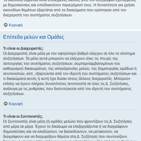
Τα εικονίδια θεμάτων είναι επιλεγμένες εικόνες από τον συγγραφέα σχετιζόμενες
με δημοσιεύσεις και υποδεικνύουν περιεχόμενό τους. Η δυνατότητα για χρήση
εικονιδίων θεμάτων εξαρτάται από τα δικαιώματα που ορίστηκαν από τον
διαχειριστή του συστήματος συζητήσεων.
Κορυφή
Επίπεδα μελών και Ομάδες
Τι είναι οι Διαχειριστές;
Οι Διαχειριστές είναι μέλη με τον υψηλότερο βαθμό ελέγχου σε όλο το σύστημα
συζητήσεων. Τα μέλη αυτά μπορούν να ελέγχουν όλες τις πτυχές της
λειτουργίας του συστήματος συζητήσεων, συμπεριλαμβανομένων του
καθορισμού δικαιωμάτων, της απαγόρευσης μελών, της δημιουργίας ομάδων ή
συντονιστών, κλπ., εξαρτώνται από τον ιδρυτή του συστήματος συζητήσεων και
τι δικαιώματα αυτός ή αυτή έχει δώσει στους άλλους διαχειριστές. Μπορούν
επίσης να έχουν πλήρεις δυνατότητες συντονιστή σε όλες τις Δ. Συζητήσεις,
ανάλογα με τις ρυθμίσεις που διατυπώνεται από τον ιδρυτή του συστήματος
συζητήσεων.
Κορυφή
Τι είναι οι Συντονιστές;
Οι Συντονιστές είναι μέλη (ή ομάδες μελών) που φροντίζουν τις Δ. Συζητήσεις
από μέρα σε μέρα. Έχουν το δικαίωμα να επεξεργάζονται ή να διαγράφουν
δημοσιεύσεις και να κλειδώνουν, να ξεκλειδώνουν, να μετακινούν, να
διαγράφουν και να διαχωρίζουν θέματα στη Δ. Συζήτηση που συντονίζουν.