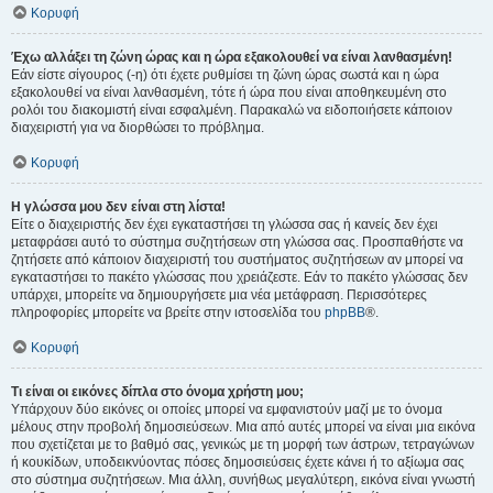
Κορυφή
Έχω αλλάξει τη ζώνη ώρας και η ώρα εξακολουθεί να είναι λανθασμένη!
Εάν είστε σίγουρος (-η) ότι έχετε ρυθμίσει τη ζώνη ώρας σωστά και η ώρα
εξακολουθεί να είναι λανθασμένη, τότε ή ώρα που είναι αποθηκευμένη στο
ρολόι του διακομιστή είναι εσφαλμένη. Παρακαλώ να ειδοποιήσετε κάποιον
διαχειριστή για να διορθώσει το πρόβλημα.
Κορυφή
Η γλώσσα μου δεν είναι στη λίστα!
Είτε ο διαχειριστής δεν έχει εγκαταστήσει τη γλώσσα σας ή κανείς δεν έχει
μεταφράσει αυτό το σύστημα συζητήσεων στη γλώσσα σας. Προσπαθήστε να
ζητήσετε από κάποιον διαχειριστή του συστήματος συζητήσεων αν μπορεί να
εγκαταστήσει το πακέτο γλώσσας που χρειάζεστε. Εάν το πακέτο γλώσσας δεν
υπάρχει, μπορείτε να δημιουργήσετε μια νέα μετάφραση. Περισσότερες
πληροφορίες μπορείτε να βρείτε στην ιστοσελίδα του
phpBB
®.
Κορυφή
Τι είναι οι εικόνες δίπλα στο όνομα χρήστη μου;
Υπάρχουν δύο εικόνες οι οποίες μπορεί να εμφανιστούν μαζί με το όνομα
μέλους στην προβολή δημοσιεύσεων. Μια από αυτές μπορεί να είναι μια εικόνα
που σχετίζεται με το βαθμό σας, γενικώς με τη μορφή των άστρων, τετραγώνων
ή κουκίδων, υποδεικνύοντας πόσες δημοσιεύσεις έχετε κάνει ή το αξίωμα σας
στο σύστημα συζητήσεων. Μια άλλη, συνήθως μεγαλύτερη, εικόνα είναι γνωστή