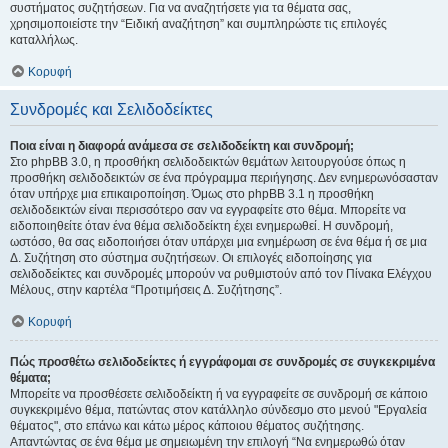
συστήματος συζητήσεων. Για να αναζητήσετε για τα θέματα σας,
χρησιμοποιείστε την “Ειδική αναζήτηση” και συμπληρώστε τις επιλογές
καταλλήλως.
Κορυφή
Συνδρομές και Σελιδοδείκτες
Ποια είναι η διαφορά ανάμεσα σε σελιδοδείκτη και συνδρομή;
Στο phpBB 3.0, η προσθήκη σελιδοδεικτών θεμάτων λειτουργούσε όπως η
προσθήκη σελιδοδεικτών σε ένα πρόγραμμα περιήγησης. Δεν ενημερωνόσασταν
όταν υπήρχε μια επικαιροποίηση. Όμως στο phpBB 3.1 η προσθήκη
σελιδοδεικτών είναι περισσότερο σαν να εγγραφείτε στο θέμα. Μπορείτε να
ειδοποιηθείτε όταν ένα θέμα σελιδοδείκτη έχει ενημερωθεί. Η συνδρομή,
ωστόσο, θα σας ειδοποιήσει όταν υπάρχει μια ενημέρωση σε ένα θέμα ή σε μια
Δ. Συζήτηση στο σύστημα συζητήσεων. Οι επιλογές ειδοποίησης για
σελιδοδείκτες και συνδρομές μπορούν να ρυθμιστούν από τον Πίνακα Ελέγχου
Μέλους, στην καρτέλα “Προτιμήσεις Δ. Συζήτησης”.
Κορυφή
Πώς προσθέτω σελιδοδείκτες ή εγγράφομαι σε συνδρομές σε συγκεκριμένα
θέματα;
Μπορείτε να προσθέσετε σελιδοδείκτη ή να εγγραφείτε σε συνδρομή σε κάποιο
συγκεκριμένο θέμα, πατώντας στον κατάλληλο σύνδεσμο στο μενού "Εργαλεία
θέματος", στο επάνω και κάτω μέρος κάποιου θέματος συζήτησης.
Απαντώντας σε ένα θέμα με σημειωμένη την επιλογή “Να ενημερωθώ όταν