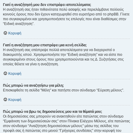
Γιατί η αναζήτησή μου δεν επιστρέφει αποτελέσματα;
Η αναζήτησή σας ήταν πιθανότατα πολύ ασαφής και περιελάμβανε πολλούς
κοινούς όρους που δεν έχουν καταχωρηθεί στο ευρετήριο από το phpBB. Γίνετε
πιο συγκεκριμένοι και χρησιμοποιήσετε τις επιλογές που είναι διαθέσιμες στην
“Ειδική αναζήτηση”.
Κορυφή
Γιατί η αναζήτηση μου επιστρέφει μια κενή σελίδα;
Η αναζήτησή σας επέστρεψε πολλά αποτελέσματα για να διαχειριστεί ο
διακομιστής ιστού. Χρησιμοποιήστε την “Ειδική αναζήτηση” και να είστε πιο
συγκεκριμένοι στους όρους που χρησιμοποιούνται και τις Δ. Συζητήσεις στις
οποίες θέλετε να γίνει η αναζήτηση.
Κορυφή
Πώς μπορώ να αναζητήσω για μέλη;
Επισκεφθείτε τη σελίδα "Μέλη" και πατήστε στον σύνδεσμο “Εύρεση μέλους”.
Κορυφή
Πώς μπορώ να βρω τις δημοσιεύσεις μου και τα θέματά μου;
Οι δημοσιεύσεις σας μπορούν να ανακτηθούν είτε πατώντας στον σύνδεσμο
“Εμφάνιση των δημοσιεύσεών σας” στον Πίνακα Ελέγχου Μέλους, είτε πατώντας
στον σύνδεσμο “Αναζήτηση δημοσιεύσεων μέλους” μέσω της σελίδας του
προφίλ σας ή πατώντας στο μενού “Γρήγορες συνδέσεις” στην κορυφή του