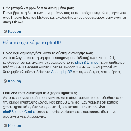
Πώς μπορώ να βρω όλα τα συνημμένα μου;
Για να βρείτε τη λίστα των συνημμένων σας τα οποία έχετε φορτώσει, πηγαίνετε
στον Πίνακα Ελέγχου Μέλους και ακολουθήστε τους συνδέσμους στην ενότητα
συνημμένων.
Κορυφή
Θέματα σχετικά με το phpBB
Ποιος έχει δημιουργήσει αυτό το σύστημα συζητήσεων;
Αυτό το λογισμικό (στη μη τροποποιημένη του έκδοση) έχει υλοποιηθεί,
κυκλοφορήσει και είναι κατοχυρωμένο από το
phpBB Limited
. Είναι διαθέσιμο
υπό την GNU General Public License, έκδοση 2 (GPL-2.0) και μπορεί να
διανεμηθεί ελεύθερα. Δείτε στο
About phpBB
για περισσότερες λεπτομέρειες.
Κορυφή
Γιατί δεν είναι διαθέσιμο το Χ χαρακτηριστικό;
Αυτό το πρόγραμμα δημιουργήθηκε και η άδεια χρήσης του αποδόθηκε από
την ομάδα ανάπτυξης λογισμικού phpBB Limited. Εάν νομίζετε ότι κάποιο
χαρακτηριστικό πρέπει να προστεθεί, επισκεφθείτε την ιστοσελίδα
phpBB Ideas Centre
, όπου μπορείτε να ψηφίσετε υπάρχουσες ιδέες ή να
προτείνετε νέες λειτουργίες.
Κορυφή