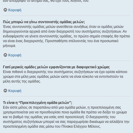
εάν απορρίψει το αίτημα σας, θα έχει τους λόγους του.
Κορυφή
Πώς μπορώ να γίνω συντονιστής ομάδας μελών;
Ένας συντονιστής ομάδας μελών ανατίθεται συνήθως όταν οι ομάδες μελών
δημιουργούνται αρχικά από έναν διαχειριστή του συστήματος συζητήσεων. Αν
ενδιαφέρεστε να γίνετε συντονιστής ομάδας, το πρώτο σημείο επαφής θα πρέπει
να είναι ένας διαχειριστής. Προσπαθήστε στέλνοντάς του ένα προσωπικό
μήνυμα.
Κορυφή
Γιατί μερικές ομάδες μελών εμφανίζονται με διαφορετικό χρώμα;
Είναι πιθανό ο διαχειριστής του συστήματος συζητήσεων να έχει ορίσει κάποιο
χρώμα στα μέλη μιας ομάδας μελών ώστε να είναι εύκολο να εντοπιστούν τα
μέλη αυτής της ομάδας.
Κορυφή
Τι είναι η “Προεπιλεγμένη ομάδα μελών”;
Εάν είστε μέλος σε παραπάνω από μια ομάδα μελών, η προεπιλεγμένη σας
χρησιμοποιείται για να προσδιορίσει ποια ομάδα θα πρέπει να δείξει το χρώμα
και το βαθμό της ομάδας για εσάς από προεπιλογή. Ο διαχειριστής του
συστήματος συζητήσεων μπορεί να σας παραχωρήσει δικαίωμα να αλλάξετε την
προεπιλεγμένη ομάδα σας μέσω του Πίνακα Ελέγχου Μέλους.