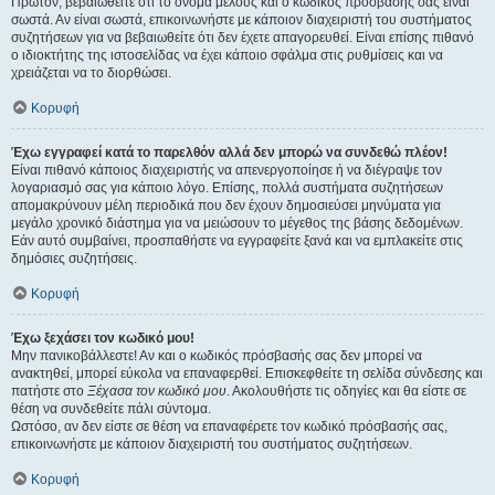
Πρώτον, βεβαιωθείτε ότι το όνομα μέλους και ο κωδικός πρόσβασής σας είναι
σωστά. Αν είναι σωστά, επικοινωνήστε με κάποιον διαχειριστή του συστήματος
συζητήσεων για να βεβαιωθείτε ότι δεν έχετε απαγορευθεί. Είναι επίσης πιθανό
ο ιδιοκτήτης της ιστοσελίδας να έχει κάποιο σφάλμα στις ρυθμίσεις και να
χρειάζεται να το διορθώσει.
Κορυφή
Έχω εγγραφεί κατά το παρελθόν αλλά δεν μπορώ να συνδεθώ πλέον!
Είναι πιθανό κάποιος διαχειριστής να απενεργοποίησε ή να διέγραψε τον
λογαριασμό σας για κάποιο λόγο. Επίσης, πολλά συστήματα συζητήσεων
απομακρύνουν μέλη περιοδικά που δεν έχουν δημοσιεύσει μηνύματα για
μεγάλο χρονικό διάστημα για να μειώσουν το μέγεθος της βάσης δεδομένων.
Εάν αυτό συμβαίνει, προσπαθήστε να εγγραφείτε ξανά και να εμπλακείτε στις
δημόσιες συζητήσεις.
Κορυφή
Έχω ξεχάσει τον κωδικό μου!
Μην πανικοβάλλεστε! Αν και ο κωδικός πρόσβασής σας δεν μπορεί να
ανακτηθεί, μπορεί εύκολα να επαναφερθεί. Επισκεφθείτε τη σελίδα σύνδεσης και
πατήστε στο
Ξέχασα τον κωδικό μου
. Ακολουθήστε τις οδηγίες και θα είστε σε
θέση να συνδεθείτε πάλι σύντομα.
Ωστόσο, αν δεν είστε σε θέση να επαναφέρετε τον κωδικό πρόσβασής σας,
επικοινωνήστε με κάποιον διαχειριστή του συστήματος συζητήσεων.
Κορυφή