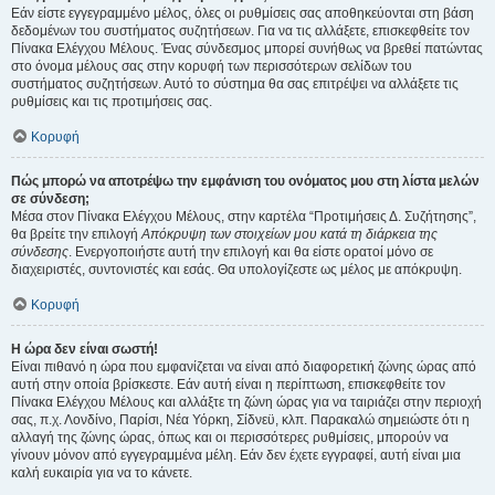
Εάν είστε εγγεγραμμένο μέλος, όλες οι ρυθμίσεις σας αποθηκεύονται στη βάση
δεδομένων του συστήματος συζητήσεων. Για να τις αλλάξετε, επισκεφθείτε τον
Πίνακα Ελέγχου Μέλους. Ένας σύνδεσμος μπορεί συνήθως να βρεθεί πατώντας
στο όνομα μέλους σας στην κορυφή των περισσότερων σελίδων του
συστήματος συζητήσεων. Αυτό το σύστημα θα σας επιτρέψει να αλλάξετε τις
ρυθμίσεις και τις προτιμήσεις σας.
Κορυφή
Πώς μπορώ να αποτρέψω την εμφάνιση του ονόματος μου στη λίστα μελών
σε σύνδεση;
Μέσα στον Πίνακα Ελέγχου Μέλους, στην καρτέλα “Προτιμήσεις Δ. Συζήτησης”,
θα βρείτε την επιλογή
Απόκρυψη των στοιχείων μου κατά τη διάρκεια της
σύνδεσης
. Ενεργοποιήστε αυτή την επιλογή και θα είστε ορατοί μόνο σε
διαχειριστές, συντονιστές και εσάς. Θα υπολογίζεστε ως μέλος με απόκρυψη.
Κορυφή
Η ώρα δεν είναι σωστή!
Είναι πιθανό η ώρα που εμφανίζεται να είναι από διαφορετική ζώνης ώρας από
αυτή στην οποία βρίσκεστε. Εάν αυτή είναι η περίπτωση, επισκεφθείτε τον
Πίνακα Ελέγχου Μέλους και αλλάξτε τη ζώνη ώρας για να ταιριάζει στην περιοχή
σας, π.χ. Λονδίνο, Παρίσι, Νέα Υόρκη, Σίδνεϋ, κλπ. Παρακαλώ σημειώστε ότι η
αλλαγή της ζώνης ώρας, όπως και οι περισσότερες ρυθμίσεις, μπορούν να
γίνουν μόνον από εγγεγραμμένα μέλη. Εάν δεν έχετε εγγραφεί, αυτή είναι μια
καλή ευκαιρία για να το κάνετε.