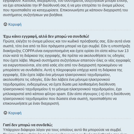
εγγραφούν. Κάποιος διαχειριστής του συστήματος συζητήσεων μπορεί επίσης
να έχει αποκλείσει την IP διεύθυνσή σας ή να μην επιτρέπει το όνομα μέλους
που προσπαθείτε να καταχωρίσετε. Επικοινωνήστε με κάποιον διαχειριστή του
συστήματος συζητήσεων για βοήθεια.
Κορυφή
Έχω κάνει εγγραφή, αλλά δεν μπορώ να συνδεθώ!
Πρώτα, ελέγξτε το όνομα μέλους και τον κωδικό πρόσβασής σας. Εάν αυτά είναι
σωστά, τότε ένα από τα δύο πράγματα μπορεί να έχει συμβεί. Εάν η υποστήριξη
διακήρυξης COPPA είναι ενεργοποιημένη και έχετε ορίσει ότι είστε κάτω των 13
ετών κατά τη διάρκεια της εγγραφής, θα πρέπει να ακολουθήσετε τις οδηγίες
που έχετε λάβει. Μερικά συστήματα συζητήσεων απαιτούν όλες οι νέες εγγραφές
να ενεργοποιούνται, είτε από εσάς είτε από τον διαχειριστή προκειμένου να
μπορέσετε να συνδεθείτε. Αυτή η πληροφορία υπήρχε κατά τη διάρκεια της
εγγραφής. Εάν έχετε λάβει ένα μήνυμα ηλεκτρονικού ταχυδρομείου,
ακολουθήστε τις οδηγίες. Εάν δεν λάβετε ένα μήνυμα ηλεκτρονικού
ταχυδρομείου, ενδεχομένως να έχετε δώσει μια λανθασμένη διεύθυνση
ηλεκτρονικού ταχυδρομείου ή το μήνυμα ηλεκτρονικού ταχυδρομείου, έχει
μπλοκαριστεί από κάποιο φίλτρο spam. Εάν είστε σίγουρος (-η) ότι η διεύθυνση
ηλεκτρονικού ταχυδρομείου που δώσατε είναι σωστή, προσπαθήστε να
επικοινωνήσετε με έναν διαχειριστή.
Κορυφή
Γιατί δεν μπορώ να συνδεθώ;
Υπάρχουν διάφοροι λόγοι για τους οποίους αυτό θα μπορούσε να συμβεί.