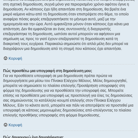
στη σχετική δημοσίευση, συχνά μόνο για περιορισμένο χρόνο αφότου έγινε η
δημοσίευση. Αν κάποιος έχει ήδη απαντήσει στη δημοσίευση, θα βρείτε ένα
μικρό κείμενο κάτω από τη δημοσίευση όταν επιστρέψετε στο θέμα, το οποίο
αναφέρει πόσες φορές επεξεργαστήκατε το μήνυμα αυτό, μαζί με την
ημερομηνία και την ώρα. Αυτό εμφανίζεται μόνον όταν κάποιος έχει κάνει μια
απάντηση. Δεν θα εμφανίζεται αν ένας συντονιστής ή διαχειριστής
επεξεργάστηκε τη δημοσίευση, ωστόσο αυτοί μπορούν να αφήσουν μια
σημείωση ως προς το γιατί έχουν επεξεργαστεί τη δημοσίευση κατά τη
διακριτική τους ευχέρεια. Παρακαλώ σημειώστε ότι απλά μέλη δεν μπορεί να
διαγράψουν μια δημοσίευση από τη στιγμή που κάποιος έχει απαντήσει.
Κορυφή
Πώς προσθέτω μια υπογραφή στη δημοσίευση μου;
Για να προσθέσετε υπογραφή σε μια δημοσίευση πρέπει πρώτα να
δημιουργήσετε μια μέσω του Πίνακα Ελέγχου Μέλους. Μόλις δημιουργηθεί,
μπορείτε να σημειώσετε το πλαίσιο επιλογής
Προσάρτηση υπογραφής
στη
φόρμα της δημοσίευσης για να προσθέσετε την υπογραφή σας. Μπορείτε
επίσης να προσθέσετε μια υπογραφή ως προεπιλογή για όλες τις δημοσιεύσεις
σας σημειώνοντας το κατάλληλο κουμπί επιλογής στον Πίνακα Ελέγχου
Μέλους. Εάν το κάνετε αυτό, μπορείτε και πάλι να αποτρέψετε να προστεθεί μια
υπογραφή σε κάποιες μεμονωμένες δημοσιεύσεις από-επιλέγοντας το πλαίσιο
επιλογής προσθήκης υπογραφής στη φόρμα δημοσίευσης.
Κορυφή
Πώς δημιουργώ ένα δημοψήφισμα;