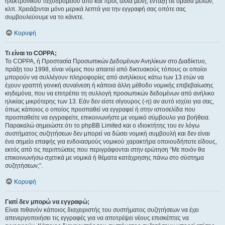
ηλεκτρονικού ταχυδρομείου από και προς άλλα μέλη, ένταξη σε ομάδα μελών,
κλπ. Χρειάζονται μόνο μερικά λεπτά για την εγγραφή σας οπότε σας
συμβουλεύουμε να το κάνετε.
Κορυφή
Τι είναι το COPPA;
Το COPPA, ή Προστασία Προσωπικών Δεδομένων Ανηλίκων στο Διαδίκτυο,
πράξη του 1998, είναι νόμος που απαιτεί από δικτυακούς τόπους οι οποίοι
μπορούν να συλλέγουν πληροφορίες από ανηλίκους κάτω των 13 ετών να
έχουν γραπτή γονική συναίνεση ή κάποια άλλη μέθοδο νομικής επιβεβαίωσης
κηδεμόνα, που να επιτρέπει τη συλλογή προσωπικών δεδομένων από ανήλικο
ηλικίας μικρότερης των 13. Εάν δεν είστε σίγουρος (-η) αν αυτό ισχύει για σας,
όπως κάποιος ο οποίος προσπαθεί να εγγραφεί ή στην ιστοσελίδα που
προσπαθείτε να εγγραφείτε, επικοινωνήστε με νομικό σύμβουλο για βοήθεια.
Παρακαλώ σημειώστε ότι το phpBB Limited και ο ιδιοκτήτης του εν λόγω
συστήματος συζητήσεων δεν μπορεί να δώσει νομική συμβουλή και δεν είναι
ένα σημείο επαφής για ενδοιασμούς νομικού χαρακτήρα οποιουδήποτε είδους,
εκτός από τις περιπτώσεις που περιγράφονται στην ερώτηση “Με ποιόν θα
επικοινωνήσω σχετικά με νομικά ή θέματα κατάχρησης πάνω στο σύστημα
συζητήσεων;”.
Κορυφή
Γιατί δεν μπορώ να εγγραφώ;
Είναι πιθανόν κάποιος διαχειριστής του συστήματος συζητήσεων να έχει
απενεργοποιήσει τις εγγραφές για να αποτρέψει νέους επισκέπτες να