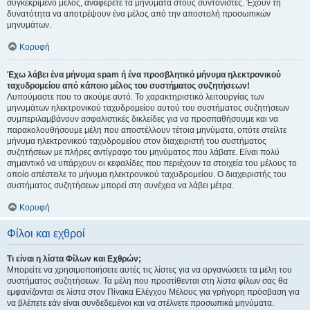
συγκεκριμένο μέλος, αναφέρετε τα μηνύματα στους συντονιστές. Έχουν τη
δυνατότητα να αποτρέψουν ένα μέλος από την αποστολή προσωπικών
μηνυμάτων.
Κορυφή
Έχω λάβει ένα μήνυμα spam ή ένα προσβλητικό μήνυμα ηλεκτρονικού
ταχυδρομείου από κάποιο μέλος του συστήματος συζητήσεων!
Λυπούμαστε που το ακούμε αυτό. Το χαρακτηριστικό λειτουργίας των
μηνυμάτων ηλεκτρονικού ταχυδρομείου αυτού του συστήματος συζητήσεων
συμπεριλαμβάνουν ασφαλιστικές δικλείδες για να προσπαθήσουμε και να
παρακολουθήσουμε μέλη που αποστέλλουν τέτοια μηνύματα, οπότε στείλτε
μήνυμα ηλεκτρονικού ταχυδρομείου στον διαχειριστή του συστήματος
συζητήσεων με πλήρες αντίγραφο του μηνύματος που λάβατε. Είναι πολύ
σημαντικό να υπάρχουν οι κεφαλίδες που περιέχουν τα στοιχεία του μέλους το
οποίο απέστειλε το μήνυμα ηλεκτρονικού ταχυδρομείου. Ο διαχειριστής του
συστήματος συζητήσεων μπορεί στη συνέχεια να λάβει μέτρα.
Κορυφή
Φίλοι και εχθροί
Τι είναι η λίστα Φίλων και Εχθρών;
Μπορείτε να χρησιμοποιήσετε αυτές τις λίστες για να οργανώσετε τα μέλη του
συστήματος συζητήσεων. Τα μέλη που προστίθενται στη λίστα φίλων σας θα
εμφανίζονται σε λίστα στον Πίνακα Ελέγχου Μέλους για γρήγορη πρόσβαση για
να βλέπετε εάν είναι συνδεδεμένοι και να στέλνετε προσωπικά μηνύματα.