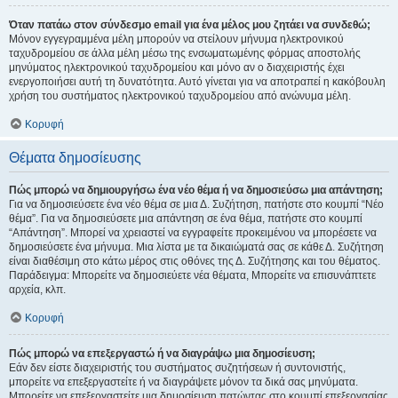
Όταν πατάω στον σύνδεσμο email για ένα μέλος μου ζητάει να συνδεθώ;
Μόνον εγγεγραμμένα μέλη μπορούν να στείλουν μήνυμα ηλεκτρονικού
ταχυδρομείου σε άλλα μέλη μέσω της ενσωματωμένης φόρμας αποστολής
μηνύματος ηλεκτρονικού ταχυδρομείου και μόνο αν ο διαχειριστής έχει
ενεργοποιήσει αυτή τη δυνατότητα. Αυτό γίνεται για να αποτραπεί η κακόβουλη
χρήση του συστήματος ηλεκτρονικού ταχυδρομείου από ανώνυμα μέλη.
Κορυφή
Θέματα δημοσίευσης
Πώς μπορώ να δημιουργήσω ένα νέο θέμα ή να δημοσιεύσω μια απάντηση;
Για να δημοσιεύσετε ένα νέο θέμα σε μια Δ. Συζήτηση, πατήστε στο κουμπί “Νέο
θέμα”. Για να δημοσιεύσετε μια απάντηση σε ένα θέμα, πατήστε στο κουμπί
“Απάντηση”. Μπορεί να χρειαστεί να εγγραφείτε προκειμένου να μπορέσετε να
δημοσιεύσετε ένα μήνυμα. Μια λίστα με τα δικαιώματά σας σε κάθε Δ. Συζήτηση
είναι διαθέσιμη στο κάτω μέρος στις οθόνες της Δ. Συζήτησης και του θέματος.
Παράδειγμα: Μπορείτε να δημοσιεύετε νέα θέματα, Μπορείτε να επισυνάπτετε
αρχεία, κλπ.
Κορυφή
Πώς μπορώ να επεξεργαστώ ή να διαγράψω μια δημοσίευση;
Εάν δεν είστε διαχειριστής του συστήματος συζητήσεων ή συντονιστής,
μπορείτε να επεξεργαστείτε ή να διαγράψετε μόνον τα δικά σας μηνύματα.
Μπορείτε να επεξεργαστείτε μια δημοσίευση πατώντας στο κουμπί επεξεργασίας