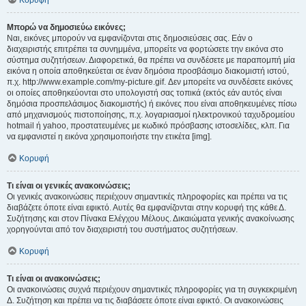
Κορυφή
Μπορώ να δημοσιεύω εικόνες;
Ναι, εικόνες μπορούν να εμφανίζονται στις δημοσιεύσεις σας. Εάν ο
διαχειριστής επιτρέπει τα συνημμένα, μπορείτε να φορτώσετε την εικόνα στο
σύστημα συζητήσεων. Διαφορετικά, θα πρέπει να συνδέσετε με παραπομπή μία
εικόνα η οποία αποθηκεύεται σε έναν δημόσια προσβάσιμο διακομιστή ιστού,
π.χ. http://www.example.com/my-picture.gif. Δεν μπορείτε να συνδέσετε εικόνες
οι οποίες αποθηκεύονται στο υπολογιστή σας τοπικά (εκτός εάν αυτός είναι
δημόσια προσπελάσιμος διακομιστής) ή εικόνες που είναι αποθηκευμένες πίσω
από μηχανισμούς πιστοποίησης, π.χ. λογαριασμοί ηλεκτρονικού ταχυδρομείου
hotmail ή yahoo, προστατευμένες με κωδικό πρόσβασης ιστοσελίδες, κλπ. Για
να εμφανιστεί η εικόνα χρησιμοποιήστε την ετικέτα [img].
Κορυφή
Τι είναι οι γενικές ανακοινώσεις;
Οι γενικές ανακοινώσεις περιέχουν σημαντικές πληροφορίες και πρέπει να τις
διαβάζετε όποτε είναι εφικτό. Αυτές θα εμφανίζονται στην κορυφή της κάθε Δ.
Συζήτησης και στον Πίνακα Ελέγχου Μέλους. Δικαιώματα γενικής ανακοίνωσης
χορηγούνται από τον διαχειριστή του συστήματος συζητήσεων.
Κορυφή
Τι είναι οι ανακοινώσεις;
Οι ανακοινώσεις συχνά περιέχουν σημαντικές πληροφορίες για τη συγκεκριμένη
Δ. Συζήτηση και πρέπει να τις διαβάσετε όποτε είναι εφικτό. Οι ανακοινώσεις