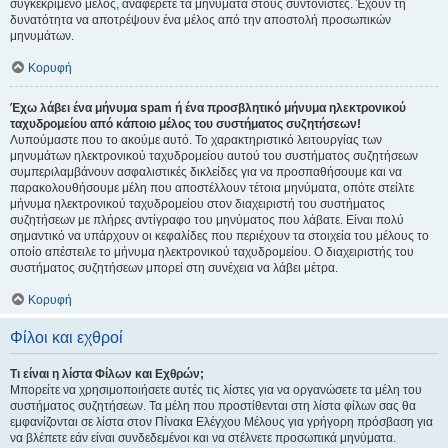
συγκεκριμένο μέλος, αναφέρετε τα μηνύματα στους συντονιστές. Έχουν τη
δυνατότητα να αποτρέψουν ένα μέλος από την αποστολή προσωπικών
μηνυμάτων.
Κορυφή
Έχω λάβει ένα μήνυμα spam ή ένα προσβλητικό μήνυμα ηλεκτρονικού
ταχυδρομείου από κάποιο μέλος του συστήματος συζητήσεων!
Λυπούμαστε που το ακούμε αυτό. Το χαρακτηριστικό λειτουργίας των
μηνυμάτων ηλεκτρονικού ταχυδρομείου αυτού του συστήματος συζητήσεων
συμπεριλαμβάνουν ασφαλιστικές δικλείδες για να προσπαθήσουμε και να
παρακολουθήσουμε μέλη που αποστέλλουν τέτοια μηνύματα, οπότε στείλτε
μήνυμα ηλεκτρονικού ταχυδρομείου στον διαχειριστή του συστήματος
συζητήσεων με πλήρες αντίγραφο του μηνύματος που λάβατε. Είναι πολύ
σημαντικό να υπάρχουν οι κεφαλίδες που περιέχουν τα στοιχεία του μέλους το
οποίο απέστειλε το μήνυμα ηλεκτρονικού ταχυδρομείου. Ο διαχειριστής του
συστήματος συζητήσεων μπορεί στη συνέχεια να λάβει μέτρα.
Κορυφή
Φίλοι και εχθροί
Τι είναι η λίστα Φίλων και Εχθρών;
Μπορείτε να χρησιμοποιήσετε αυτές τις λίστες για να οργανώσετε τα μέλη του
συστήματος συζητήσεων. Τα μέλη που προστίθενται στη λίστα φίλων σας θα
εμφανίζονται σε λίστα στον Πίνακα Ελέγχου Μέλους για γρήγορη πρόσβαση για
να βλέπετε εάν είναι συνδεδεμένοι και να στέλνετε προσωπικά μηνύματα.