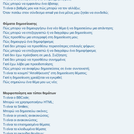
Πώς μπορώ να εμφανίσω ένα άβαταρ;
Τι είναι ο βαθμός μου και πώς μπορώ να τον αλλάξω;
Όταν πατάω στον σύνδεσμο email για ένα μέλος μου ζητάει να συνδεθώ;
Θέματα δημοσίευσης
Πώς μπορώ να δημιουργήσω ένα νέο θέμα ή να δημοσιεύσω μια απάντηση;
Πώς μπορώ να επεξεργαστώ ή να διαγράψω μια δημοσίευση;
Πώς προσθέτω μια υπογραφή στη δημοσίευση μου;
Πώς δημιουργώ ένα δημοψήφισμα;
Γιατί δεν μπορώ να προσθέσω περισσότερες επιλογές ψήφων;
Πώς μπορώ να επεξεργαστώ ή να διαγράψω ένα δημοψήφισμα;
Γιατί δεν έχω πρόσβαση σε μια Δ. Συζήτηση;
Γιατί δεν μπορώ να προσθέσω συνημμένα;
Γιατί έχω λάβει μια προειδοποίηση;
Πώς μπορώ να αναφέρω δημοσιεύσεις σε έναν συντονιστή;
Τι είναι το κουμπί “Αποθήκευση” στη δημοσίευση θέματος;
Γιατί η δημοσίευση χρειάζεται να εγκριθεί;
Πώς σημειώνω ένα θέμα μου ως νέο;
Μορφοποίηση και τύποι θεμάτων
Τι είναι ο BBCode;
Μπορώ να χρησιμοποιήσω HTML;
Τι είναι τα Smilies;
Μπορώ να δημοσιεύω εικόνες;
Τι είναι οι γενικές ανακοινώσεις;
Τι είναι οι ανακοινώσεις;
Τι είναι τα επισημασμένα θέματα;
Τι είναι τα κλειδωμένα θέματα;
Τι είναι τα εικονίδια θεμάτων;