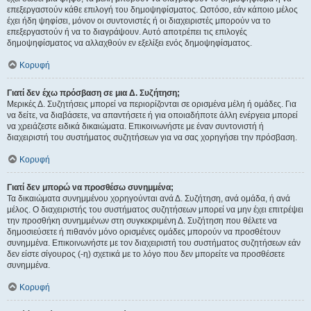
επεξεργαστούν κάθε επιλογή του δημοψηφίσματος. Ωστόσο, εάν κάποιο μέλος
έχει ήδη ψηφίσει, μόνον οι συντονιστές ή οι διαχειριστές μπορούν να το
επεξεργαστούν ή να το διαγράψουν. Αυτό αποτρέπει τις επιλογές
δημοψηφίσματος να αλλαχθούν εν εξελίξει ενός δημοψηφίσματος.
Κορυφή
Γιατί δεν έχω πρόσβαση σε μια Δ. Συζήτηση;
Μερικές Δ. Συζητήσεις μπορεί να περιορίζονται σε ορισμένα μέλη ή ομάδες. Για
να δείτε, να διαβάσετε, να απαντήσετε ή για οποιαδήποτε άλλη ενέργεια μπορεί
να χρειάζεστε ειδικά δικαιώματα. Επικοινωνήστε με έναν συντονιστή ή
διαχειριστή του συστήματος συζητήσεων για να σας χορηγήσει την πρόσβαση.
Κορυφή
Γιατί δεν μπορώ να προσθέσω συνημμένα;
Τα δικαιώματα συνημμένου χορηγούνται ανά Δ. Συζήτηση, ανά ομάδα, ή ανά
μέλος. Ο διαχειριστής του συστήματος συζητήσεων μπορεί να μην έχει επιτρέψει
την προσθήκη συνημμένων στη συγκεκριμένη Δ. Συζήτηση που θέλετε να
δημοσιεύσετε ή πιθανόν μόνο ορισμένες ομάδες μπορούν να προσθέτουν
συνημμένα. Επικοινωνήστε με τον διαχειριστή του συστήματος συζητήσεων εάν
δεν είστε σίγουρος (-η) σχετικά με το λόγο που δεν μπορείτε να προσθέσετε
συνημμένα.
Κορυφή