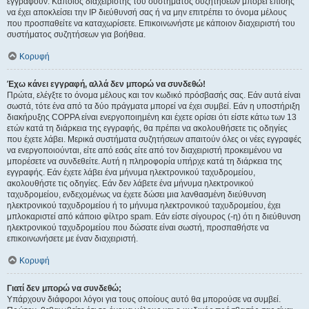
εγγραφούν. Κάποιος διαχειριστής του συστήματος συζητήσεων μπορεί επίσης
να έχει αποκλείσει την IP διεύθυνσή σας ή να μην επιτρέπει το όνομα μέλους
που προσπαθείτε να καταχωρίσετε. Επικοινωνήστε με κάποιον διαχειριστή του
συστήματος συζητήσεων για βοήθεια.
Κορυφή
Έχω κάνει εγγραφή, αλλά δεν μπορώ να συνδεθώ!
Πρώτα, ελέγξτε το όνομα μέλους και τον κωδικό πρόσβασής σας. Εάν αυτά είναι
σωστά, τότε ένα από τα δύο πράγματα μπορεί να έχει συμβεί. Εάν η υποστήριξη
διακήρυξης COPPA είναι ενεργοποιημένη και έχετε ορίσει ότι είστε κάτω των 13
ετών κατά τη διάρκεια της εγγραφής, θα πρέπει να ακολουθήσετε τις οδηγίες
που έχετε λάβει. Μερικά συστήματα συζητήσεων απαιτούν όλες οι νέες εγγραφές
να ενεργοποιούνται, είτε από εσάς είτε από τον διαχειριστή προκειμένου να
μπορέσετε να συνδεθείτε. Αυτή η πληροφορία υπήρχε κατά τη διάρκεια της
εγγραφής. Εάν έχετε λάβει ένα μήνυμα ηλεκτρονικού ταχυδρομείου,
ακολουθήστε τις οδηγίες. Εάν δεν λάβετε ένα μήνυμα ηλεκτρονικού
ταχυδρομείου, ενδεχομένως να έχετε δώσει μια λανθασμένη διεύθυνση
ηλεκτρονικού ταχυδρομείου ή το μήνυμα ηλεκτρονικού ταχυδρομείου, έχει
μπλοκαριστεί από κάποιο φίλτρο spam. Εάν είστε σίγουρος (-η) ότι η διεύθυνση
ηλεκτρονικού ταχυδρομείου που δώσατε είναι σωστή, προσπαθήστε να
επικοινωνήσετε με έναν διαχειριστή.
Κορυφή
Γιατί δεν μπορώ να συνδεθώ;
Υπάρχουν διάφοροι λόγοι για τους οποίους αυτό θα μπορούσε να συμβεί.