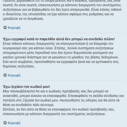
Πρώτον, βεβαιωθείτε ότι το όνομα μέλους και ο κωδικός πρόσβασής σας είναι
σωστά. Αν είναι σωστά, επικοινωνήστε με κάποιον διαχειριστή του συστήματος
συζητήσεων για να βεβαιωθείτε ότι δεν έχετε απαγορευθεί. Είναι επίσης πιθανό
ο ιδιοκτήτης της ιστοσελίδας να έχει κάποιο σφάλμα στις ρυθμίσεις και να
χρειάζεται να το διορθώσει.
Κορυφή
Έχω εγγραφεί κατά το παρελθόν αλλά δεν μπορώ να συνδεθώ πλέον!
Είναι πιθανό κάποιος διαχειριστής να απενεργοποίησε ή να διέγραψε τον
λογαριασμό σας για κάποιο λόγο. Επίσης, πολλά συστήματα συζητήσεων
απομακρύνουν μέλη περιοδικά που δεν έχουν δημοσιεύσει μηνύματα για
μεγάλο χρονικό διάστημα για να μειώσουν το μέγεθος της βάσης δεδομένων.
Εάν αυτό συμβαίνει, προσπαθήστε να εγγραφείτε ξανά και να εμπλακείτε στις
δημόσιες συζητήσεις.
Κορυφή
Έχω ξεχάσει τον κωδικό μου!
Μην πανικοβάλλεστε! Αν και ο κωδικός πρόσβασής σας δεν μπορεί να
ανακτηθεί, μπορεί εύκολα να επαναφερθεί. Επισκεφθείτε τη σελίδα σύνδεσης και
πατήστε στο
Ξέχασα τον κωδικό μου
. Ακολουθήστε τις οδηγίες και θα είστε σε
θέση να συνδεθείτε πάλι σύντομα.
Ωστόσο, αν δεν είστε σε θέση να επαναφέρετε τον κωδικό πρόσβασής σας,
επικοινωνήστε με κάποιον διαχειριστή του συστήματος συζητήσεων.
Κορυφή