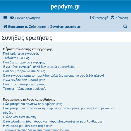
pepdym.gr
Συχνές ερωτήσεις
Εγγραφή
Σύνδεση
Α
Ευρετήριο Δ. Συζήτησης
Συνήθεις ερωτήσεις
ν
Συνήθεις ερωτήσεις
α
ζ
Θέματα σύνδεσης και εγγραφής
Γιατί πρέπει να εγγραφώ;
ή
Τι είναι το COPPA;
τ
Γιατί δεν μπορώ να εγγραφώ;
Έχω κάνει εγγραφή, αλλά δεν μπορώ να συνδεθώ!
η
Γιατί δεν μπορώ να συνδεθώ;
Έχω εγγραφεί κατά το παρελθόν αλλά δεν μπορώ να συνδεθώ πλέον!
σ
Έχω ξεχάσει τον κωδικό μου!
η
Γιατί αποσυνδέομαι αυτόματα;
Τι κάνει η “Διαγραφή cookies”;
Προτιμήσεις μέλους και ρυθμίσεις
Πώς μπορώ να αλλάξω τις ρυθμίσεις μου;
Πώς μπορώ να αποτρέψω την εμφάνιση του ονόματος μου στη λίστα μελών σε
σύνδεση;
Η ώρα δεν είναι σωστή!
Έχω αλλάξει τη ζώνη ώρας και η ώρα εξακολουθεί να είναι λανθασμένη!
Η γλώσσα μου δεν είναι στη λίστα!
Τι είναι οι εικόνες δίπλα στο όνομα χρήστη μου;