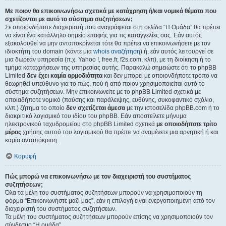
Με ποιον θα επικοινωνήσω σχετικά με κατάχρηση ή/και νομικά θέματα που
σχετίζονται με αυτό το σύστημα συζητήσεων;
Σε οποιονδήποτε διαχειριστή που αναγράφεται στη σελίδα “Η Ομάδα” θα πρέπει
να είναι ένα κατάλληλο σημείο επαφής για τις καταγγελίες σας. Εάν αυτός
εξακολουθεί να μην ανταποκρίνεται τότε θα πρέπει να επικοινωνήσετε με τον
ιδιοκτήτη του domain (κάντε μια
whois αναζήτηση
) ή, εάν αυτός λειτουργεί σε
μια δωρεάν υπηρεσία (π.χ. Yahoo !, free.fr, f2s.com, κλπ), με τη διοίκηση ή το
τμήμα καταχρήσεων της υπηρεσίας αυτής. Παρακαλώ σημειώστε ότι το phpBB
Limited
δεν έχει καμία αρμοδιότητα
και δεν μπορεί με οποιονδήποτε τρόπο να
θεωρηθεί υπεύθυνο για το πώς, πού ή από ποιον χρησιμοποιείται αυτό το
σύστημα συζητήσεων. Μην επικοινωνείτε με το phpBB Limited σχετικά με
οποιαδήποτε νομικό (παύσης και παράλειψης, ευθύνης, συκοφαντικό σχόλιο,
κλπ.) ζήτημα το οποίο
δεν σχετίζεται άμεσα
με την ιστοσελίδα phpBB.com ή το
διακριτικό λογισμικό του ιδίου του phpBB. Εάν αποστείλετε μήνυμα
ηλεκτρονικού ταχυδρομείου στο phpBB Limited σχετικά
με οποιοδήποτε τρίτο
μέρος
χρήσης αυτού του λογισμικού θα πρέπει να αναμένετε μια αρνητική ή και
καμία ανταπόκριση.
Κορυφή
Πώς μπορώ να επικοινωνήσω με τον διαχειριστή του συστήματος
συζητήσεων;
Όλα τα μέλη του συστήματος συζητήσεων μπορούν να χρησιμοποιούν τη
φόρμα “Επικοινωνήστε μαζί μας”, εάν η επιλογή είναι ενεργοποιημένη από τον
διαχειριστή του συστήματος συζητήσεων.
Τα μέλη του συστήματος συζητήσεων μπορούν επίσης να χρησιμοποιούν τον
σύνδεσμο “Η ομάδα”.