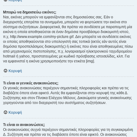
Κορυφή
Μπορώ να δημοσιεύω εικόνες;
Ναι, εικόνες μπορούν να εμφανίζονται στις δημοσιεύσεις σας. Εάν ο
διαχειριστής επιτρέπει τα συνημμένα, μπορείτε να φορτώσετε την εικόνα στο
σύστημα συζητήσεων. Διαφορετικά, θα πρέπει να συνδέσετε με παραπομπή μία
εικόνα η οποία αποθηκεύεται σε έναν δημόσια προσβάσιμο διακομιστή ιστού,
π.χ. http://www.example.com/my-picture.gif. Δεν μπορείτε να συνδέσετε εικόνες
οι οποίες αποθηκεύονται στο υπολογιστή σας τοπικά (εκτός εάν αυτός είναι
δημόσια προσπελάσιμος διακομιστής) ή εικόνες που είναι αποθηκευμένες πίσω
από μηχανισμούς πιστοποίησης, π.χ. λογαριασμοί ηλεκτρονικού ταχυδρομείου
hotmail ή yahoo, προστατευμένες με κωδικό πρόσβασης ιστοσελίδες, κλπ. Για
να εμφανιστεί η εικόνα χρησιμοποιήστε την ετικέτα [img].
Κορυφή
Τι είναι οι γενικές ανακοινώσεις;
Οι γενικές ανακοινώσεις περιέχουν σημαντικές πληροφορίες και πρέπει να τις
διαβάζετε όποτε είναι εφικτό. Αυτές θα εμφανίζονται στην κορυφή της κάθε Δ.
Συζήτησης και στον Πίνακα Ελέγχου Μέλους. Δικαιώματα γενικής ανακοίνωσης
χορηγούνται από τον διαχειριστή του συστήματος συζητήσεων.
Κορυφή
Τι είναι οι ανακοινώσεις;
Οι ανακοινώσεις συχνά περιέχουν σημαντικές πληροφορίες για τη συγκεκριμένη
Δ. Συζήτηση και πρέπει να τις διαβάσετε όποτε είναι εφικτό. Οι ανακοινώσεις