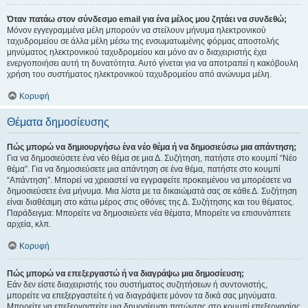
Όταν πατάω στον σύνδεσμο email για ένα μέλος μου ζητάει να συνδεθώ;
Μόνον εγγεγραμμένα μέλη μπορούν να στείλουν μήνυμα ηλεκτρονικού
ταχυδρομείου σε άλλα μέλη μέσω της ενσωματωμένης φόρμας αποστολής
μηνύματος ηλεκτρονικού ταχυδρομείου και μόνο αν ο διαχειριστής έχει
ενεργοποιήσει αυτή τη δυνατότητα. Αυτό γίνεται για να αποτραπεί η κακόβουλη
χρήση του συστήματος ηλεκτρονικού ταχυδρομείου από ανώνυμα μέλη.
Κορυφή
Θέματα δημοσίευσης
Πώς μπορώ να δημιουργήσω ένα νέο θέμα ή να δημοσιεύσω μια απάντηση;
Για να δημοσιεύσετε ένα νέο θέμα σε μια Δ. Συζήτηση, πατήστε στο κουμπί “Νέο
θέμα”. Για να δημοσιεύσετε μια απάντηση σε ένα θέμα, πατήστε στο κουμπί
“Απάντηση”. Μπορεί να χρειαστεί να εγγραφείτε προκειμένου να μπορέσετε να
δημοσιεύσετε ένα μήνυμα. Μια λίστα με τα δικαιώματά σας σε κάθε Δ. Συζήτηση
είναι διαθέσιμη στο κάτω μέρος στις οθόνες της Δ. Συζήτησης και του θέματος.
Παράδειγμα: Μπορείτε να δημοσιεύετε νέα θέματα, Μπορείτε να επισυνάπτετε
αρχεία, κλπ.
Κορυφή
Πώς μπορώ να επεξεργαστώ ή να διαγράψω μια δημοσίευση;
Εάν δεν είστε διαχειριστής του συστήματος συζητήσεων ή συντονιστής,
μπορείτε να επεξεργαστείτε ή να διαγράψετε μόνον τα δικά σας μηνύματα.
Μπορείτε να επεξεργαστείτε μια δημοσίευση πατώντας στο κουμπί επεξεργασίας