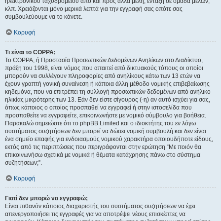
ηλεκτρονικού ταχυδρομείου από και προς άλλα μέλη, ένταξη σε ομάδα μελών,
κλπ. Χρειάζονται μόνο μερικά λεπτά για την εγγραφή σας οπότε σας
συμβουλεύουμε να το κάνετε.
Κορυφή
Τι είναι το COPPA;
Το COPPA, ή Προστασία Προσωπικών Δεδομένων Ανηλίκων στο Διαδίκτυο,
πράξη του 1998, είναι νόμος που απαιτεί από δικτυακούς τόπους οι οποίοι
μπορούν να συλλέγουν πληροφορίες από ανηλίκους κάτω των 13 ετών να
έχουν γραπτή γονική συναίνεση ή κάποια άλλη μέθοδο νομικής επιβεβαίωσης
κηδεμόνα, που να επιτρέπει τη συλλογή προσωπικών δεδομένων από ανήλικο
ηλικίας μικρότερης των 13. Εάν δεν είστε σίγουρος (-η) αν αυτό ισχύει για σας,
όπως κάποιος ο οποίος προσπαθεί να εγγραφεί ή στην ιστοσελίδα που
προσπαθείτε να εγγραφείτε, επικοινωνήστε με νομικό σύμβουλο για βοήθεια.
Παρακαλώ σημειώστε ότι το phpBB Limited και ο ιδιοκτήτης του εν λόγω
συστήματος συζητήσεων δεν μπορεί να δώσει νομική συμβουλή και δεν είναι
ένα σημείο επαφής για ενδοιασμούς νομικού χαρακτήρα οποιουδήποτε είδους,
εκτός από τις περιπτώσεις που περιγράφονται στην ερώτηση “Με ποιόν θα
επικοινωνήσω σχετικά με νομικά ή θέματα κατάχρησης πάνω στο σύστημα
συζητήσεων;”.
Κορυφή
Γιατί δεν μπορώ να εγγραφώ;
Είναι πιθανόν κάποιος διαχειριστής του συστήματος συζητήσεων να έχει
απενεργοποιήσει τις εγγραφές για να αποτρέψει νέους επισκέπτες να