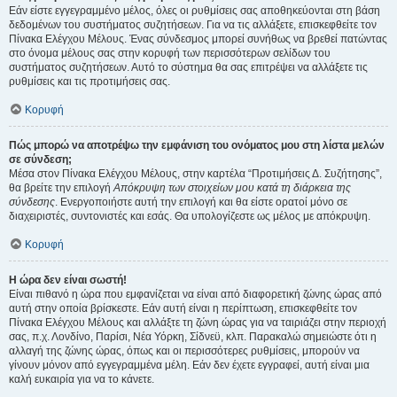
Εάν είστε εγγεγραμμένο μέλος, όλες οι ρυθμίσεις σας αποθηκεύονται στη βάση
δεδομένων του συστήματος συζητήσεων. Για να τις αλλάξετε, επισκεφθείτε τον
Πίνακα Ελέγχου Μέλους. Ένας σύνδεσμος μπορεί συνήθως να βρεθεί πατώντας
στο όνομα μέλους σας στην κορυφή των περισσότερων σελίδων του
συστήματος συζητήσεων. Αυτό το σύστημα θα σας επιτρέψει να αλλάξετε τις
ρυθμίσεις και τις προτιμήσεις σας.
Κορυφή
Πώς μπορώ να αποτρέψω την εμφάνιση του ονόματος μου στη λίστα μελών
σε σύνδεση;
Μέσα στον Πίνακα Ελέγχου Μέλους, στην καρτέλα “Προτιμήσεις Δ. Συζήτησης”,
θα βρείτε την επιλογή
Απόκρυψη των στοιχείων μου κατά τη διάρκεια της
σύνδεσης
. Ενεργοποιήστε αυτή την επιλογή και θα είστε ορατοί μόνο σε
διαχειριστές, συντονιστές και εσάς. Θα υπολογίζεστε ως μέλος με απόκρυψη.
Κορυφή
Η ώρα δεν είναι σωστή!
Είναι πιθανό η ώρα που εμφανίζεται να είναι από διαφορετική ζώνης ώρας από
αυτή στην οποία βρίσκεστε. Εάν αυτή είναι η περίπτωση, επισκεφθείτε τον
Πίνακα Ελέγχου Μέλους και αλλάξτε τη ζώνη ώρας για να ταιριάζει στην περιοχή
σας, π.χ. Λονδίνο, Παρίσι, Νέα Υόρκη, Σίδνεϋ, κλπ. Παρακαλώ σημειώστε ότι η
αλλαγή της ζώνης ώρας, όπως και οι περισσότερες ρυθμίσεις, μπορούν να
γίνουν μόνον από εγγεγραμμένα μέλη. Εάν δεν έχετε εγγραφεί, αυτή είναι μια
καλή ευκαιρία για να το κάνετε.