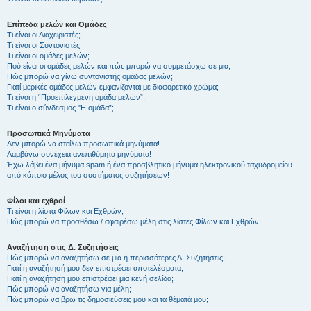
Επίπεδα μελών και Ομάδες
Τι είναι οι Διαχειριστές;
Τι είναι οι Συντονιστές;
Τι είναι οι ομάδες μελών;
Πού είναι οι ομάδες μελών και πώς μπορώ να συμμετάσχω σε μια;
Πώς μπορώ να γίνω συντονιστής ομάδας μελών;
Γιατί μερικές ομάδες μελών εμφανίζονται με διαφορετικό χρώμα;
Τι είναι η “Προεπιλεγμένη ομάδα μελών”;
Τι είναι ο σύνδεσμος "Η ομάδα”;
Προσωπικά Μηνύματα
Δεν μπορώ να στείλω προσωπικά μηνύματα!
Λαμβάνω συνέχεια ανεπιθύμητα μηνύματα!
Έχω λάβει ένα μήνυμα spam ή ένα προσβλητικό μήνυμα ηλεκτρονικού ταχυδρομείου
από κάποιο μέλος του συστήματος συζητήσεων!
Φίλοι και εχθροί
Τι είναι η λίστα Φίλων και Εχθρών;
Πώς μπορώ να προσθέσω / αφαιρέσω μέλη στις λίστες Φίλων και Εχθρών;
Αναζήτηση στις Δ. Συζητήσεις
Πώς μπορώ να αναζητήσω σε μια ή περισσότερες Δ. Συζητήσεις;
Γιατί η αναζήτησή μου δεν επιστρέφει αποτελέσματα;
Γιατί η αναζήτηση μου επιστρέφει μια κενή σελίδα;
Πώς μπορώ να αναζητήσω για μέλη;
Πώς μπορώ να βρω τις δημοσιεύσεις μου και τα θέματά μου;