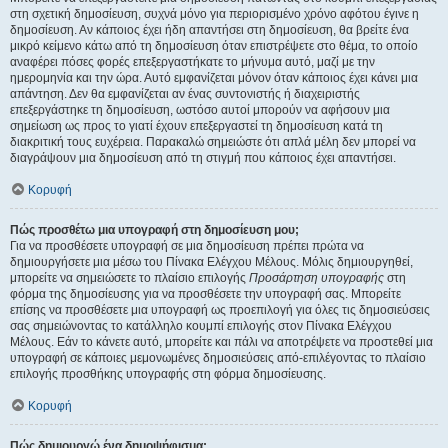
στη σχετική δημοσίευση, συχνά μόνο για περιορισμένο χρόνο αφότου έγινε η
δημοσίευση. Αν κάποιος έχει ήδη απαντήσει στη δημοσίευση, θα βρείτε ένα
μικρό κείμενο κάτω από τη δημοσίευση όταν επιστρέψετε στο θέμα, το οποίο
αναφέρει πόσες φορές επεξεργαστήκατε το μήνυμα αυτό, μαζί με την
ημερομηνία και την ώρα. Αυτό εμφανίζεται μόνον όταν κάποιος έχει κάνει μια
απάντηση. Δεν θα εμφανίζεται αν ένας συντονιστής ή διαχειριστής
επεξεργάστηκε τη δημοσίευση, ωστόσο αυτοί μπορούν να αφήσουν μια
σημείωση ως προς το γιατί έχουν επεξεργαστεί τη δημοσίευση κατά τη
διακριτική τους ευχέρεια. Παρακαλώ σημειώστε ότι απλά μέλη δεν μπορεί να
διαγράψουν μια δημοσίευση από τη στιγμή που κάποιος έχει απαντήσει.
Κορυφή
Πώς προσθέτω μια υπογραφή στη δημοσίευση μου;
Για να προσθέσετε υπογραφή σε μια δημοσίευση πρέπει πρώτα να
δημιουργήσετε μια μέσω του Πίνακα Ελέγχου Μέλους. Μόλις δημιουργηθεί,
μπορείτε να σημειώσετε το πλαίσιο επιλογής
Προσάρτηση υπογραφής
στη
φόρμα της δημοσίευσης για να προσθέσετε την υπογραφή σας. Μπορείτε
επίσης να προσθέσετε μια υπογραφή ως προεπιλογή για όλες τις δημοσιεύσεις
σας σημειώνοντας το κατάλληλο κουμπί επιλογής στον Πίνακα Ελέγχου
Μέλους. Εάν το κάνετε αυτό, μπορείτε και πάλι να αποτρέψετε να προστεθεί μια
υπογραφή σε κάποιες μεμονωμένες δημοσιεύσεις από-επιλέγοντας το πλαίσιο
επιλογής προσθήκης υπογραφής στη φόρμα δημοσίευσης.
Κορυφή
Πώς δημιουργώ ένα δημοψήφισμα;