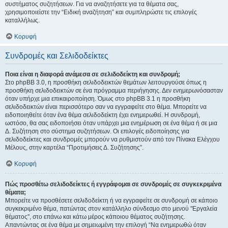
συστήματος συζητήσεων. Για να αναζητήσετε για τα θέματα σας,
χρησιμοποιείστε την “Ειδική αναζήτηση” και συμπληρώστε τις επιλογές
καταλλήλως.
Κορυφή
Συνδρομές και Σελιδοδείκτες
Ποια είναι η διαφορά ανάμεσα σε σελιδοδείκτη και συνδρομή;
Στο phpBB 3.0, η προσθήκη σελιδοδεικτών θεμάτων λειτουργούσε όπως η
προσθήκη σελιδοδεικτών σε ένα πρόγραμμα περιήγησης. Δεν ενημερωνόσασταν
όταν υπήρχε μια επικαιροποίηση. Όμως στο phpBB 3.1 η προσθήκη
σελιδοδεικτών είναι περισσότερο σαν να εγγραφείτε στο θέμα. Μπορείτε να
ειδοποιηθείτε όταν ένα θέμα σελιδοδείκτη έχει ενημερωθεί. Η συνδρομή,
ωστόσο, θα σας ειδοποιήσει όταν υπάρχει μια ενημέρωση σε ένα θέμα ή σε μια
Δ. Συζήτηση στο σύστημα συζητήσεων. Οι επιλογές ειδοποίησης για
σελιδοδείκτες και συνδρομές μπορούν να ρυθμιστούν από τον Πίνακα Ελέγχου
Μέλους, στην καρτέλα “Προτιμήσεις Δ. Συζήτησης”.
Κορυφή
Πώς προσθέτω σελιδοδείκτες ή εγγράφομαι σε συνδρομές σε συγκεκριμένα
θέματα;
Μπορείτε να προσθέσετε σελιδοδείκτη ή να εγγραφείτε σε συνδρομή σε κάποιο
συγκεκριμένο θέμα, πατώντας στον κατάλληλο σύνδεσμο στο μενού "Εργαλεία
θέματος", στο επάνω και κάτω μέρος κάποιου θέματος συζήτησης.
Απαντώντας σε ένα θέμα με σημειωμένη την επιλογή “Να ενημερωθώ όταν