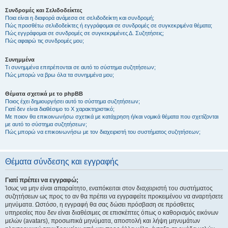
Συνδρομές και Σελιδοδείκτες
Ποια είναι η διαφορά ανάμεσα σε σελιδοδείκτη και συνδρομή;
Πώς προσθέτω σελιδοδείκτες ή εγγράφομαι σε συνδρομές σε συγκεκριμένα θέματα;
Πώς εγγράφομαι σε συνδρομές σε συγκεκριμένες Δ. Συζητήσεις;
Πώς αφαιρώ τις συνδρομές μου;
Συνημμένα
Τι συνημμένα επιτρέπονται σε αυτό το σύστημα συζητήσεων;
Πώς μπορώ να βρω όλα τα συνημμένα μου;
Θέματα σχετικά με το phpBB
Ποιος έχει δημιουργήσει αυτό το σύστημα συζητήσεων;
Γιατί δεν είναι διαθέσιμο το Χ χαρακτηριστικό;
Με ποιον θα επικοινωνήσω σχετικά με κατάχρηση ή/και νομικά θέματα που σχετίζονται
με αυτό το σύστημα συζητήσεων;
Πώς μπορώ να επικοινωνήσω με τον διαχειριστή του συστήματος συζητήσεων;
Θέματα σύνδεσης και εγγραφής
Γιατί πρέπει να εγγραφώ;
Ίσως να μην είναι απαραίτητο, εναπόκειται στον διαχειριστή του συστήματος
συζητήσεων ως προς το αν θα πρέπει να εγγραφείτε προκειμένου να αναρτήσετε
μηνύματα. Ωστόσο, η εγγραφή θα σας δώσει πρόσβαση σε πρόσθετες
υπηρεσίες που δεν είναι διαθέσιμες σε επισκέπτες όπως ο καθορισμός εικόνων
μελών (avatars), προσωπικά μηνύματα, αποστολή και λήψη μηνυμάτων