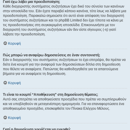
Γιατί έχω λάβει μια προειδοποίηση;
Κάθε διαχειριστής συστήματος συζητήσεων έχει δικό του σύνολο των κανόνων
στην ιστοσελίδα του. Εάν έχετε παραβεί κάποιο κανόνα, τότε ίσως να λάβατε μια
προειδοποίηση. Παρακαλώ σημειώστε ότι αυτό είναι απόφαση του διαχειριστή
του συστήματος συζητήσεων και το phpBB Limited δεν έχει τίποτα να κάνει με
τις προειδοποιήσεις στη συγκεκριμένη ιστοσελίδα. Επικοινωνήστε με τον
διαχειριστή του συστήματος συζητήσεων εάν δεν είστε σίγουρος (-η) γιατί
λάβατε την προειδοποίηση.
Κορυφή
Πώς μπορώ να αναφέρω δημοσιεύσεις σε έναν συντονιστή;
Εάν ο διαχειριστής του συστήματος συζητήσεων το έχει επιτρέψει, θα πρέπει να
δείτε ένα κουμπί για την αναφορά των δημοσιεύσεων δίπλα στη δημοσίευση
που θέλετε να αναφέρετε. Πατώντας θα καθοδηγηθείτε για τα απαιτούμενα
βήματα για να αναφέρετε τη δημοσίευση.
Κορυφή
Τι είναι το κουμπί “Αποθήκευση” στη δημοσίευση θέματος;
Αυτό σας επιτρέπει να αποθηκεύσετε προσχέδια που πρέπει να συμπληρωθούν
και να υποβληθούν σε μεταγενέστερη ημερομηνία. Για να επαναφορτώσετε ένα
αποθηκευμένο προσχέδιο, επισκεφθείτε τον Πίνακα Ελέγχου Μέλους.
Κορυφή
Γιατί η δημοσίευση χρειάζεται να εγκριθεί;