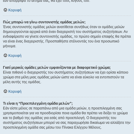
εάν απορρίψει το αίτημα σας, θα έχει τους λόγους του.
Κορυφή
Πώς μπορώ να γίνω συντονιστής ομάδας μελών;
Ένας συντονιστής ομάδας μελών ανατίθεται συνήθως όταν οι ομάδες μελών
δημιουργούνται αρχικά από έναν διαχειριστή του συστήματος συζητήσεων. Αν
ενδιαφέρεστε να γίνετε συντονιστής ομάδας, το πρώτο σημείο επαφής θα πρέπει
να είναι ένας διαχειριστής. Προσπαθήστε στέλνοντάς του ένα προσωπικό
μήνυμα.
Κορυφή
Γιατί μερικές ομάδες μελών εμφανίζονται με διαφορετικό χρώμα;
Είναι πιθανό ο διαχειριστής του συστήματος συζητήσεων να έχει ορίσει κάποιο
χρώμα στα μέλη μιας ομάδας μελών ώστε να είναι εύκολο να εντοπιστούν τα
μέλη αυτής της ομάδας.
Κορυφή
Τι είναι η “Προεπιλεγμένη ομάδα μελών”;
Εάν είστε μέλος σε παραπάνω από μια ομάδα μελών, η προεπιλεγμένη σας
χρησιμοποιείται για να προσδιορίσει ποια ομάδα θα πρέπει να δείξει το χρώμα
και το βαθμό της ομάδας για εσάς από προεπιλογή. Ο διαχειριστής του
συστήματος συζητήσεων μπορεί να σας παραχωρήσει δικαίωμα να αλλάξετε την
προεπιλεγμένη ομάδα σας μέσω του Πίνακα Ελέγχου Μέλους.