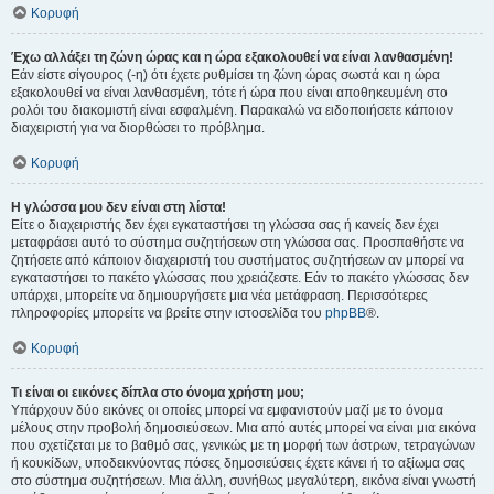
Κορυφή
Έχω αλλάξει τη ζώνη ώρας και η ώρα εξακολουθεί να είναι λανθασμένη!
Εάν είστε σίγουρος (-η) ότι έχετε ρυθμίσει τη ζώνη ώρας σωστά και η ώρα
εξακολουθεί να είναι λανθασμένη, τότε ή ώρα που είναι αποθηκευμένη στο
ρολόι του διακομιστή είναι εσφαλμένη. Παρακαλώ να ειδοποιήσετε κάποιον
διαχειριστή για να διορθώσει το πρόβλημα.
Κορυφή
Η γλώσσα μου δεν είναι στη λίστα!
Είτε ο διαχειριστής δεν έχει εγκαταστήσει τη γλώσσα σας ή κανείς δεν έχει
μεταφράσει αυτό το σύστημα συζητήσεων στη γλώσσα σας. Προσπαθήστε να
ζητήσετε από κάποιον διαχειριστή του συστήματος συζητήσεων αν μπορεί να
εγκαταστήσει το πακέτο γλώσσας που χρειάζεστε. Εάν το πακέτο γλώσσας δεν
υπάρχει, μπορείτε να δημιουργήσετε μια νέα μετάφραση. Περισσότερες
πληροφορίες μπορείτε να βρείτε στην ιστοσελίδα του
phpBB
®.
Κορυφή
Τι είναι οι εικόνες δίπλα στο όνομα χρήστη μου;
Υπάρχουν δύο εικόνες οι οποίες μπορεί να εμφανιστούν μαζί με το όνομα
μέλους στην προβολή δημοσιεύσεων. Μια από αυτές μπορεί να είναι μια εικόνα
που σχετίζεται με το βαθμό σας, γενικώς με τη μορφή των άστρων, τετραγώνων
ή κουκίδων, υποδεικνύοντας πόσες δημοσιεύσεις έχετε κάνει ή το αξίωμα σας
στο σύστημα συζητήσεων. Μια άλλη, συνήθως μεγαλύτερη, εικόνα είναι γνωστή