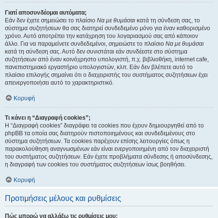
Γιατί αποσυνδέομαι αυτόματα;
Εάν δεν έχετε σημειώσει το πλαίσιο
Να με θυμάσαι
κατά τη σύνδεση σας, το
σύστημα συζητήσεων θα σας διατηρεί συνδεδεμένο μόνο για έναν καθορισμένο
χρόνο. Αυτό αποτρέπει την κατάχρηση του λογαριασμού σας από κάποιον
άλλο. Για να παραμείνετε συνδεδεμένοι, σημειώστε το πλαίσιο
Να με θυμάσαι
κατά τη σύνδεση σας. Αυτό δεν συνιστάται εάν συνδέεστε στο σύστημα
συζητήσεων από έναν κοινόχρηστο υπολογιστή, π.χ. βιβλιοθήκη, internet cafe,
πανεπιστημιακό εργαστήριο υπολογιστών, κλπ. Εάν δεν βλέπετε αυτό το
πλαίσιο επιλογής σημαίνει ότι ο διαχειριστής του συστήματος συζητήσεων έχει
απενεργοποιήσει αυτό το χαρακτηριστικό.
Κορυφή
Τι κάνει η “Διαγραφή cookies”;
Η “Διαγραφή cookies” διαγράφει τα cookies που έχουν δημιουργηθεί από το
phpBB τα οποία σας διατηρούν πιστοποιημένους και συνδεδεμένους στο
σύστημα συζητήσεων. Τα cookies παρέχουν επίσης λειτουργίες όπως η
παρακολούθηση αναγνωσμένων εάν είναι ενεργοποιημένη από τον διαχειριστή
του συστήματος συζητήσεων. Εάν έχετε προβλήματα σύνδεσης ή αποσύνδεσης,
η διαγραφή των cookies του συστήματος συζητήσεων ίσως βοηθήσει.
Κορυφή
Προτιμήσεις μέλους και ρυθμίσεις
Πώς μπορώ να αλλάξω τις ρυθμίσεις μου;