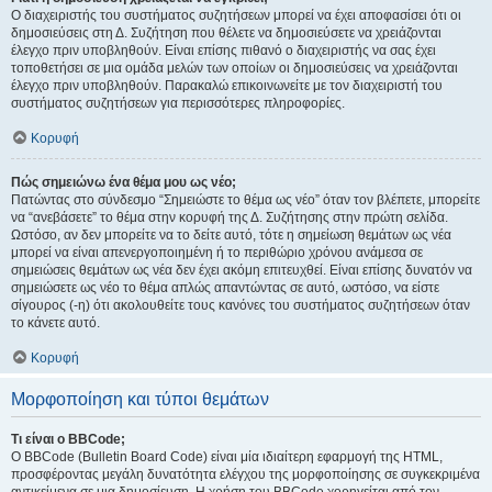
Ο διαχειριστής του συστήματος συζητήσεων μπορεί να έχει αποφασίσει ότι οι
δημοσιεύσεις στη Δ. Συζήτηση που θέλετε να δημοσιεύσετε να χρειάζονται
έλεγχο πριν υποβληθούν. Είναι επίσης πιθανό ο διαχειριστής να σας έχει
τοποθετήσει σε μια ομάδα μελών των οποίων οι δημοσιεύσεις να χρειάζονται
έλεγχο πριν υποβληθούν. Παρακαλώ επικοινωνείτε με τον διαχειριστή του
συστήματος συζητήσεων για περισσότερες πληροφορίες.
Κορυφή
Πώς σημειώνω ένα θέμα μου ως νέο;
Πατώντας στο σύνδεσμο “Σημειώστε το θέμα ως νέο” όταν τον βλέπετε, μπορείτε
να “ανεβάσετε” το θέμα στην κορυφή της Δ. Συζήτησης στην πρώτη σελίδα.
Ωστόσο, αν δεν μπορείτε να το δείτε αυτό, τότε η σημείωση θεμάτων ως νέα
μπορεί να είναι απενεργοποιημένη ή το περιθώριο χρόνου ανάμεσα σε
σημειώσεις θεμάτων ως νέα δεν έχει ακόμη επιτευχθεί. Είναι επίσης δυνατόν να
σημειώσετε ως νέο το θέμα απλώς απαντώντας σε αυτό, ωστόσο, να είστε
σίγουρος (-η) ότι ακολουθείτε τους κανόνες του συστήματος συζητήσεων όταν
το κάνετε αυτό.
Κορυφή
Μορφοποίηση και τύποι θεμάτων
Τι είναι ο BBCode;
Ο BBCode (Bulletin Board Code) είναι μία ιδιαίτερη εφαρμογή της HTML,
προσφέροντας μεγάλη δυνατότητα ελέγχου της μορφοποίησης σε συγκεκριμένα