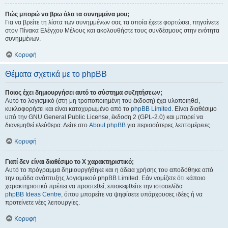
Πώς μπορώ να βρω όλα τα συνημμένα μου;
Για να βρείτε τη λίστα των συνημμένων σας τα οποία έχετε φορτώσει, πηγαίνετε
στον Πίνακα Ελέγχου Μέλους και ακολουθήστε τους συνδέσμους στην ενότητα
συνημμένων.
Κορυφή
Θέματα σχετικά με το phpBB
Ποιος έχει δημιουργήσει αυτό το σύστημα συζητήσεων;
Αυτό το λογισμικό (στη μη τροποποιημένη του έκδοση) έχει υλοποιηθεί,
κυκλοφορήσει και είναι κατοχυρωμένο από το
phpBB Limited
. Είναι διαθέσιμο
υπό την GNU General Public License, έκδοση 2 (GPL-2.0) και μπορεί να
διανεμηθεί ελεύθερα. Δείτε στο
About phpBB
για περισσότερες λεπτομέρειες.
Κορυφή
Γιατί δεν είναι διαθέσιμο το Χ χαρακτηριστικό;
Αυτό το πρόγραμμα δημιουργήθηκε και η άδεια χρήσης του αποδόθηκε από
την ομάδα ανάπτυξης λογισμικού phpBB Limited. Εάν νομίζετε ότι κάποιο
χαρακτηριστικό πρέπει να προστεθεί, επισκεφθείτε την ιστοσελίδα
phpBB Ideas Centre
, όπου μπορείτε να ψηφίσετε υπάρχουσες ιδέες ή να
προτείνετε νέες λειτουργίες.
Κορυφή