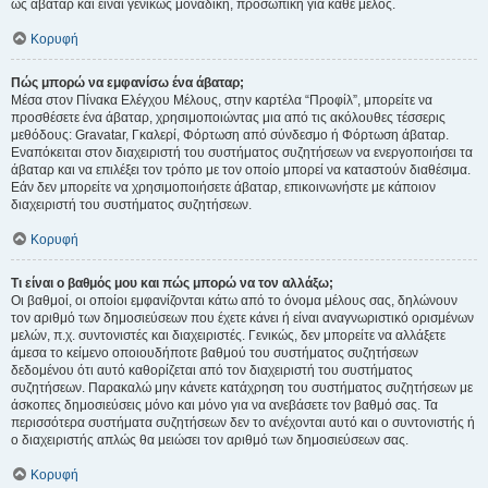
ως άβαταρ και είναι γενικώς μοναδική, προσωπική για κάθε μέλος.
Κορυφή
Πώς μπορώ να εμφανίσω ένα άβαταρ;
Μέσα στον Πίνακα Ελέγχου Μέλους, στην καρτέλα “Προφίλ”, μπορείτε να
προσθέσετε ένα άβαταρ, χρησιμοποιώντας μια από τις ακόλουθες τέσσερις
μεθόδους: Gravatar, Γκαλερί, Φόρτωση από σύνδεσμο ή Φόρτωση άβαταρ.
Εναπόκειται στον διαχειριστή του συστήματος συζητήσεων να ενεργοποιήσει τα
άβαταρ και να επιλέξει τον τρόπο με τον οποίο μπορεί να καταστούν διαθέσιμα.
Εάν δεν μπορείτε να χρησιμοποιήσετε άβαταρ, επικοινωνήστε με κάποιον
διαχειριστή του συστήματος συζητήσεων.
Κορυφή
Τι είναι ο βαθμός μου και πώς μπορώ να τον αλλάξω;
Οι βαθμοί, οι οποίοι εμφανίζονται κάτω από το όνομα μέλους σας, δηλώνουν
τον αριθμό των δημοσιεύσεων που έχετε κάνει ή είναι αναγνωριστικό ορισμένων
μελών, π.χ. συντονιστές και διαχειριστές. Γενικώς, δεν μπορείτε να αλλάξετε
άμεσα το κείμενο οποιουδήποτε βαθμού του συστήματος συζητήσεων
δεδομένου ότι αυτό καθορίζεται από τον διαχειριστή του συστήματος
συζητήσεων. Παρακαλώ μην κάνετε κατάχρηση του συστήματος συζητήσεων με
άσκοπες δημοσιεύσεις μόνο και μόνο για να ανεβάσετε τον βαθμό σας. Τα
περισσότερα συστήματα συζητήσεων δεν το ανέχονται αυτό και ο συντονιστής ή
ο διαχειριστής απλώς θα μειώσει τον αριθμό των δημοσιεύσεων σας.
Κορυφή