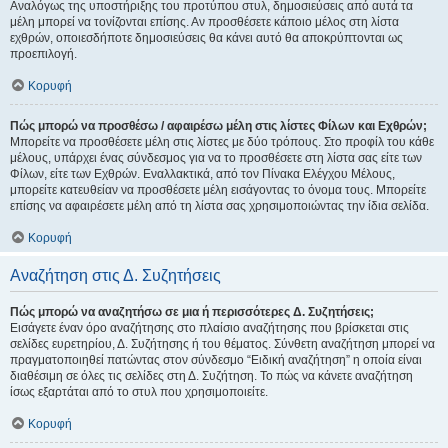
Αναλόγως της υποστήριξης του προτύπου στυλ, δημοσιεύσεις από αυτά τα
μέλη μπορεί να τονίζονται επίσης. Αν προσθέσετε κάποιο μέλος στη λίστα
εχθρών, οποιεσδήποτε δημοσιεύσεις θα κάνει αυτό θα αποκρύπτονται ως
προεπιλογή.
Κορυφή
Πώς μπορώ να προσθέσω / αφαιρέσω μέλη στις λίστες Φίλων και Εχθρών;
Μπορείτε να προσθέσετε μέλη στις λίστες με δύο τρόπους. Στο προφίλ του κάθε
μέλους, υπάρχει ένας σύνδεσμος για να το προσθέσετε στη λίστα σας είτε των
Φίλων, είτε των Εχθρών. Εναλλακτικά, από τον Πίνακα Ελέγχου Μέλους,
μπορείτε κατευθείαν να προσθέσετε μέλη εισάγοντας το όνομα τους. Μπορείτε
επίσης να αφαιρέσετε μέλη από τη λίστα σας χρησιμοποιώντας την ίδια σελίδα.
Κορυφή
Αναζήτηση στις Δ. Συζητήσεις
Πώς μπορώ να αναζητήσω σε μια ή περισσότερες Δ. Συζητήσεις;
Εισάγετε έναν όρο αναζήτησης στο πλαίσιο αναζήτησης που βρίσκεται στις
σελίδες ευρετηρίου, Δ. Συζήτησης ή του θέματος. Σύνθετη αναζήτηση μπορεί να
πραγματοποιηθεί πατώντας στον σύνδεσμο “Ειδική αναζήτηση” η οποία είναι
διαθέσιμη σε όλες τις σελίδες στη Δ. Συζήτηση. Το πώς να κάνετε αναζήτηση
ίσως εξαρτάται από το στυλ που χρησιμοποιείτε.
Κορυφή