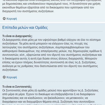
Τα εικονίδια θεμάτων είναι επιλεγμένες εικόνες από τον συγγραφέα σχετιζόμενες
με δημοσιεύσεις και υποδεικνύουν περιεχόμενό τους. Η δυνατότητα για χρήση
εικονιδίων θεμάτων εξαρτάται από τα δικαιώματα που ορίστηκαν από τον
διαχειριστή του συστήματος συζητήσεων.
Κορυφή
Επίπεδα μελών και Ομάδες
Τι είναι οι Διαχειριστές;
Οι Διαχειριστές είναι μέλη με τον υψηλότερο βαθμό ελέγχου σε όλο το σύστημα
συζητήσεων. Τα μέλη αυτά μπορούν να ελέγχουν όλες τις πτυχές της
λειτουργίας του συστήματος συζητήσεων, συμπεριλαμβανομένων του
καθορισμού δικαιωμάτων, της απαγόρευσης μελών, της δημιουργίας ομάδων ή
συντονιστών, κλπ., εξαρτώνται από τον ιδρυτή του συστήματος συζητήσεων και
τι δικαιώματα αυτός ή αυτή έχει δώσει στους άλλους διαχειριστές. Μπορούν
επίσης να έχουν πλήρεις δυνατότητες συντονιστή σε όλες τις Δ. Συζητήσεις,
ανάλογα με τις ρυθμίσεις που διατυπώνεται από τον ιδρυτή του συστήματος
συζητήσεων.
Κορυφή
Τι είναι οι Συντονιστές;
Οι Συντονιστές είναι μέλη (ή ομάδες μελών) που φροντίζουν τις Δ. Συζητήσεις
από μέρα σε μέρα. Έχουν το δικαίωμα να επεξεργάζονται ή να διαγράφουν
δημοσιεύσεις και να κλειδώνουν, να ξεκλειδώνουν, να μετακινούν, να
διαγράφουν και να διαχωρίζουν θέματα στη Δ. Συζήτηση που συντονίζουν.