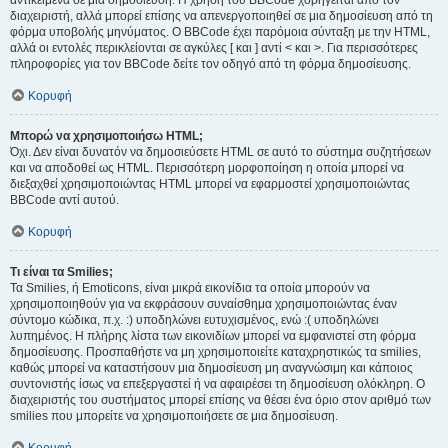
αντικείμενα σε μια δημοσίευση. Η χρήση του BBCode χορηγείται από τον
διαχειριστή, αλλά μπορεί επίσης να απενεργοποιηθεί σε μια δημοσίευση από τη
φόρμα υποβολής μηνύματος. Ο BBCode έχει παρόμοια σύνταξη με την HTML,
αλλά οι εντολές περικλείονται σε αγκύλες [ και ] αντί < και >. Για περισσότερες
πληροφορίες για τον BBCode δείτε τον οδηγό από τη φόρμα δημοσίευσης.
Κορυφή
Μπορώ να χρησιμοποιήσω HTML;
Όχι. Δεν είναι δυνατόν να δημοσιεύσετε HTML σε αυτό το σύστημα συζητήσεων
και να αποδοθεί ως HTML. Περισσότερη μορφοποίηση η οποία μπορεί να
διεξαχθεί χρησιμοποιώντας HTML μπορεί να εφαρμοστεί χρησιμοποιώντας
BBCode αντί αυτού.
Κορυφή
Τι είναι τα Smilies;
Τα Smilies, ή Emoticons, είναι μικρά εικονίδια τα οποία μπορούν να
χρησιμοποιηθούν για να εκφράσουν συναίσθημα χρησιμοποιώντας έναν
σύντομο κώδικα, π.χ. :) υποδηλώνει ευτυχισμένος, ενώ :( υποδηλώνει
λυπημένος. Η πλήρης λίστα των εικονιδίων μπορεί να εμφανιστεί στη φόρμα
δημοσίευσης. Προσπαθήστε να μη χρησιμοποιείτε καταχρηστικώς τα smilies,
καθώς μπορεί να καταστήσουν μια δημοσίευση μη αναγνώσιμη και κάποιος
συντονιστής ίσως να επεξεργαστεί ή να αφαιρέσει τη δημοσίευση ολόκληρη. Ο
διαχειριστής του συστήματος μπορεί επίσης να θέσει ένα όριο στον αριθμό των
smilies που μπορείτε να χρησιμοποιήσετε σε μια δημοσίευση.