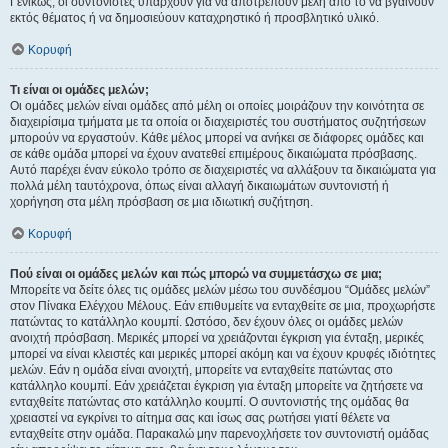
Γενικώς, οι συντονιστές υπάρχουν για να αποτρέπουν μέλη από το να βγαίνουν
εκτός θέματος ή να δημοσιεύουν καταχρηστικό ή προσβλητικό υλικό.
Κορυφή
Τι είναι οι ομάδες μελών;
Οι ομάδες μελών είναι ομάδες από μέλη οι οποίες μοιράζουν την κοινότητα σε
διαχειρίσιμα τμήματα με τα οποία οι διαχειριστές του συστήματος συζητήσεων
μπορούν να εργαστούν. Κάθε μέλος μπορεί να ανήκει σε διάφορες ομάδες και
σε κάθε ομάδα μπορεί να έχουν ανατεθεί επιμέρους δικαιώματα πρόσβασης.
Αυτό παρέχει έναν εύκολο τρόπο σε διαχειριστές να αλλάξουν τα δικαιώματα για
πολλά μέλη ταυτόχρονα, όπως είναι αλλαγή δικαιωμάτων συντονιστή ή
χορήγηση στα μέλη πρόσβαση σε μια ιδιωτική συζήτηση.
Κορυφή
Πού είναι οι ομάδες μελών και πώς μπορώ να συμμετάσχω σε μια;
Μπορείτε να δείτε όλες τις ομάδες μελών μέσω του συνδέσμου “Ομάδες μελών”
στον Πίνακα Ελέγχου Μέλους. Εάν επιθυμείτε να ενταχθείτε σε μια, προχωρήστε
πατώντας το κατάλληλο κουμπί. Ωστόσο, δεν έχουν όλες οι ομάδες μελών
ανοιχτή πρόσβαση. Μερικές μπορεί να χρειάζονται έγκριση για ένταξη, μερικές
μπορεί να είναι κλειστές και μερικές μπορεί ακόμη και να έχουν κρυφές ιδιότητες
μελών. Εάν η ομάδα είναι ανοιχτή, μπορείτε να ενταχθείτε πατώντας στο
κατάλληλο κουμπί. Εάν χρειάζεται έγκριση για ένταξη μπορείτε να ζητήσετε να
ενταχθείτε πατώντας στο κατάλληλο κουμπί. Ο συντονιστής της ομάδας θα
χρειαστεί να εγκρίνει το αίτημα σας και ίσως σας ρωτήσει γιατί θέλετε να
ενταχθείτε στην ομάδα. Παρακαλώ μην παρενοχλήσετε τον συντονιστή ομάδας