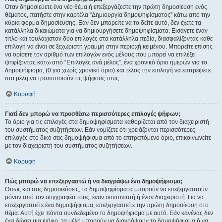
Όταν δημοσιεύετε ένα νέο θέμα ή επεξεργάζεστε την πρώτη δημοσίευση ενός
θέματος, πατήστε στην καρτέλα “Δημιουργία δημοψηφίσματος” κάτω από την
κύρια φόρμα δημοσίευσης. Εάν δεν μπορείτε να το δείτε αυτό, δεν έχετε τα
κατάλληλα δικαιώματα για να δημιουργήσετε δημοψηφίσματα. Εισάγετε έναν
τίτλο και τουλάχιστον δύο επιλογές στα κατάλληλα πεδία, διασφαλίζοντας κάθε
επιλογή να είναι σε ξεχωριστή γραμμή στην περιοχή κειμένου. Μπορείτε επίσης
να ορίσετε τον αριθμό των επιλογών ενός μέλους που μπορεί να επιλέξει
ψηφίζοντας κάτω από “Επιλογές ανά μέλος”, ένα χρονικό όριο ημερών για το
δημοψήφισμα, (0 για χωρίς χρονικό όριο) και τέλος την επιλογή να επιτρέψετε
στα μέλη να τροποποιούν τις ψήφους τους.
Κορυφή
Γιατί δεν μπορώ να προσθέσω περισσότερες επιλογές ψήφων;
Το όριο για τις επιλογές στα δημοψηφίσματα καθορίζεται από τον διαχειριστή
του συστήματος συζητήσεων. Εάν νομίζετε ότι χρειάζονται περισσότερες
επιλογές στο δικό σας δημοψήφισμα από το επιτρεπόμενο όριο, επικοινωνείτε
με τον διαχειριστή του συστήματος συζητήσεων.
Κορυφή
Πώς μπορώ να επεξεργαστώ ή να διαγράψω ένα δημοψήφισμα;
Όπως και στις δημοσιεύσεις, τα δημοψηφίσματα μπορούν να επεξεργαστούν
μόνον από τον συγγραφέα τους, έναν συντονιστή ή έναν διαχειριστή. Για να
επεξεργαστείτε ένα δημοψήφισμα, επεξεργαστείτε την πρώτη δημοσίευση στο
θέμα. Αυτή έχει πάντα συνδεδεμένο το δημοψήφισμα με αυτό. Εάν κανένας δεν
έχει δώσει μια ψήφο, τα μέλη μπορούν να διαγράψουν το δημοψήφισμα ή να