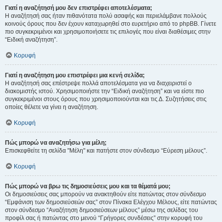
Γιατί η αναζήτησή μου δεν επιστρέφει αποτελέσματα;
Η αναζήτησή σας ήταν πιθανότατα πολύ ασαφής και περιελάμβανε πολλούς
κοινούς όρους που δεν έχουν καταχωρηθεί στο ευρετήριο από το phpBB. Γίνετε
πιο συγκεκριμένοι και χρησιμοποιήσετε τις επιλογές που είναι διαθέσιμες στην
“Ειδική αναζήτηση”.
Κορυφή
Γιατί η αναζήτηση μου επιστρέφει μια κενή σελίδα;
Η αναζήτησή σας επέστρεψε πολλά αποτελέσματα για να διαχειριστεί ο
διακομιστής ιστού. Χρησιμοποιήστε την “Ειδική αναζήτηση” και να είστε πιο
συγκεκριμένοι στους όρους που χρησιμοποιούνται και τις Δ. Συζητήσεις στις
οποίες θέλετε να γίνει η αναζήτηση.
Κορυφή
Πώς μπορώ να αναζητήσω για μέλη;
Επισκεφθείτε τη σελίδα "Μέλη" και πατήστε στον σύνδεσμο “Εύρεση μέλους”.
Κορυφή
Πώς μπορώ να βρω τις δημοσιεύσεις μου και τα θέματά μου;
Οι δημοσιεύσεις σας μπορούν να ανακτηθούν είτε πατώντας στον σύνδεσμο
“Εμφάνιση των δημοσιεύσεών σας” στον Πίνακα Ελέγχου Μέλους, είτε πατώντας
στον σύνδεσμο “Αναζήτηση δημοσιεύσεων μέλους” μέσω της σελίδας του
προφίλ σας ή πατώντας στο μενού “Γρήγορες συνδέσεις” στην κορυφή του