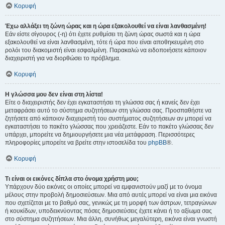
Κορυφή
Έχω αλλάξει τη ζώνη ώρας και η ώρα εξακολουθεί να είναι λανθασμένη!
Εάν είστε σίγουρος (-η) ότι έχετε ρυθμίσει τη ζώνη ώρας σωστά και η ώρα
εξακολουθεί να είναι λανθασμένη, τότε ή ώρα που είναι αποθηκευμένη στο
ρολόι του διακομιστή είναι εσφαλμένη. Παρακαλώ να ειδοποιήσετε κάποιον
διαχειριστή για να διορθώσει το πρόβλημα.
Κορυφή
Η γλώσσα μου δεν είναι στη λίστα!
Είτε ο διαχειριστής δεν έχει εγκαταστήσει τη γλώσσα σας ή κανείς δεν έχει
μεταφράσει αυτό το σύστημα συζητήσεων στη γλώσσα σας. Προσπαθήστε να
ζητήσετε από κάποιον διαχειριστή του συστήματος συζητήσεων αν μπορεί να
εγκαταστήσει το πακέτο γλώσσας που χρειάζεστε. Εάν το πακέτο γλώσσας δεν
υπάρχει, μπορείτε να δημιουργήσετε μια νέα μετάφραση. Περισσότερες
πληροφορίες μπορείτε να βρείτε στην ιστοσελίδα του
phpBB
®.
Κορυφή
Τι είναι οι εικόνες δίπλα στο όνομα χρήστη μου;
Υπάρχουν δύο εικόνες οι οποίες μπορεί να εμφανιστούν μαζί με το όνομα
μέλους στην προβολή δημοσιεύσεων. Μια από αυτές μπορεί να είναι μια εικόνα
που σχετίζεται με το βαθμό σας, γενικώς με τη μορφή των άστρων, τετραγώνων
ή κουκίδων, υποδεικνύοντας πόσες δημοσιεύσεις έχετε κάνει ή το αξίωμα σας
στο σύστημα συζητήσεων. Μια άλλη, συνήθως μεγαλύτερη, εικόνα είναι γνωστή