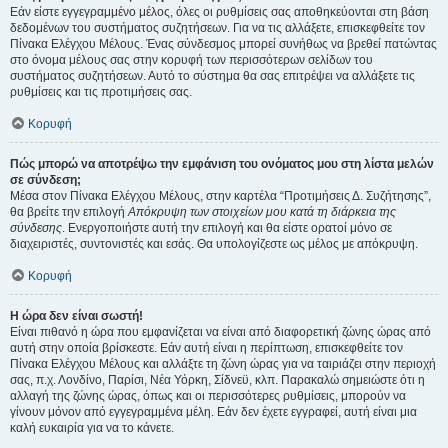
Εάν είστε εγγεγραμμένο μέλος, όλες οι ρυθμίσεις σας αποθηκεύονται στη βάση
δεδομένων του συστήματος συζητήσεων. Για να τις αλλάξετε, επισκεφθείτε τον
Πίνακα Ελέγχου Μέλους. Ένας σύνδεσμος μπορεί συνήθως να βρεθεί πατώντας
στο όνομα μέλους σας στην κορυφή των περισσότερων σελίδων του
συστήματος συζητήσεων. Αυτό το σύστημα θα σας επιτρέψει να αλλάξετε τις
ρυθμίσεις και τις προτιμήσεις σας.
Κορυφή
Πώς μπορώ να αποτρέψω την εμφάνιση του ονόματος μου στη λίστα μελών
σε σύνδεση;
Μέσα στον Πίνακα Ελέγχου Μέλους, στην καρτέλα “Προτιμήσεις Δ. Συζήτησης”,
θα βρείτε την επιλογή
Απόκρυψη των στοιχείων μου κατά τη διάρκεια της
σύνδεσης
. Ενεργοποιήστε αυτή την επιλογή και θα είστε ορατοί μόνο σε
διαχειριστές, συντονιστές και εσάς. Θα υπολογίζεστε ως μέλος με απόκρυψη.
Κορυφή
Η ώρα δεν είναι σωστή!
Είναι πιθανό η ώρα που εμφανίζεται να είναι από διαφορετική ζώνης ώρας από
αυτή στην οποία βρίσκεστε. Εάν αυτή είναι η περίπτωση, επισκεφθείτε τον
Πίνακα Ελέγχου Μέλους και αλλάξτε τη ζώνη ώρας για να ταιριάζει στην περιοχή
σας, π.χ. Λονδίνο, Παρίσι, Νέα Υόρκη, Σίδνεϋ, κλπ. Παρακαλώ σημειώστε ότι η
αλλαγή της ζώνης ώρας, όπως και οι περισσότερες ρυθμίσεις, μπορούν να
γίνουν μόνον από εγγεγραμμένα μέλη. Εάν δεν έχετε εγγραφεί, αυτή είναι μια
καλή ευκαιρία για να το κάνετε.