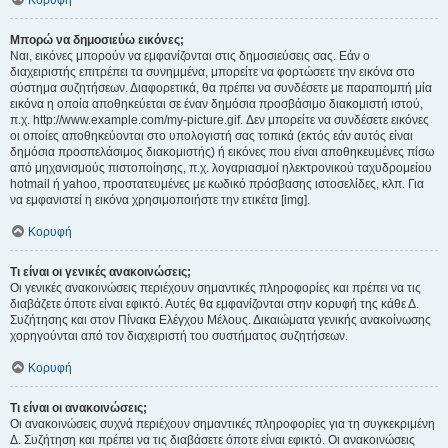
Κορυφή
Μπορώ να δημοσιεύω εικόνες;
Ναι, εικόνες μπορούν να εμφανίζονται στις δημοσιεύσεις σας. Εάν ο
διαχειριστής επιτρέπει τα συνημμένα, μπορείτε να φορτώσετε την εικόνα στο
σύστημα συζητήσεων. Διαφορετικά, θα πρέπει να συνδέσετε με παραπομπή μία
εικόνα η οποία αποθηκεύεται σε έναν δημόσια προσβάσιμο διακομιστή ιστού,
π.χ. http://www.example.com/my-picture.gif. Δεν μπορείτε να συνδέσετε εικόνες
οι οποίες αποθηκεύονται στο υπολογιστή σας τοπικά (εκτός εάν αυτός είναι
δημόσια προσπελάσιμος διακομιστής) ή εικόνες που είναι αποθηκευμένες πίσω
από μηχανισμούς πιστοποίησης, π.χ. λογαριασμοί ηλεκτρονικού ταχυδρομείου
hotmail ή yahoo, προστατευμένες με κωδικό πρόσβασης ιστοσελίδες, κλπ. Για
να εμφανιστεί η εικόνα χρησιμοποιήστε την ετικέτα [img].
Κορυφή
Τι είναι οι γενικές ανακοινώσεις;
Οι γενικές ανακοινώσεις περιέχουν σημαντικές πληροφορίες και πρέπει να τις
διαβάζετε όποτε είναι εφικτό. Αυτές θα εμφανίζονται στην κορυφή της κάθε Δ.
Συζήτησης και στον Πίνακα Ελέγχου Μέλους. Δικαιώματα γενικής ανακοίνωσης
χορηγούνται από τον διαχειριστή του συστήματος συζητήσεων.
Κορυφή
Τι είναι οι ανακοινώσεις;
Οι ανακοινώσεις συχνά περιέχουν σημαντικές πληροφορίες για τη συγκεκριμένη
Δ. Συζήτηση και πρέπει να τις διαβάσετε όποτε είναι εφικτό. Οι ανακοινώσεις