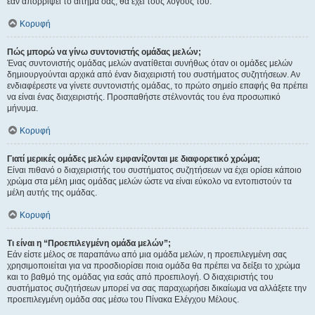
εάν απορρίψει το αίτημα σας, θα έχει τους λόγους του.
Κορυφή
Πώς μπορώ να γίνω συντονιστής ομάδας μελών;
Ένας συντονιστής ομάδας μελών ανατίθεται συνήθως όταν οι ομάδες μελών
δημιουργούνται αρχικά από έναν διαχειριστή του συστήματος συζητήσεων. Αν
ενδιαφέρεστε να γίνετε συντονιστής ομάδας, το πρώτο σημείο επαφής θα πρέπει
να είναι ένας διαχειριστής. Προσπαθήστε στέλνοντάς του ένα προσωπικό
μήνυμα.
Κορυφή
Γιατί μερικές ομάδες μελών εμφανίζονται με διαφορετικό χρώμα;
Είναι πιθανό ο διαχειριστής του συστήματος συζητήσεων να έχει ορίσει κάποιο
χρώμα στα μέλη μιας ομάδας μελών ώστε να είναι εύκολο να εντοπιστούν τα
μέλη αυτής της ομάδας.
Κορυφή
Τι είναι η “Προεπιλεγμένη ομάδα μελών”;
Εάν είστε μέλος σε παραπάνω από μια ομάδα μελών, η προεπιλεγμένη σας
χρησιμοποιείται για να προσδιορίσει ποια ομάδα θα πρέπει να δείξει το χρώμα
και το βαθμό της ομάδας για εσάς από προεπιλογή. Ο διαχειριστής του
συστήματος συζητήσεων μπορεί να σας παραχωρήσει δικαίωμα να αλλάξετε την
προεπιλεγμένη ομάδα σας μέσω του Πίνακα Ελέγχου Μέλους.