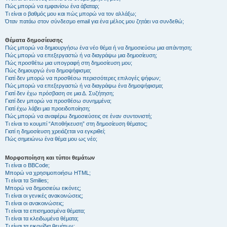
Πώς μπορώ να εμφανίσω ένα άβαταρ;
Τι είναι ο βαθμός μου και πώς μπορώ να τον αλλάξω;
Όταν πατάω στον σύνδεσμο email για ένα μέλος μου ζητάει να συνδεθώ;
Θέματα δημοσίευσης
Πώς μπορώ να δημιουργήσω ένα νέο θέμα ή να δημοσιεύσω μια απάντηση;
Πώς μπορώ να επεξεργαστώ ή να διαγράψω μια δημοσίευση;
Πώς προσθέτω μια υπογραφή στη δημοσίευση μου;
Πώς δημιουργώ ένα δημοψήφισμα;
Γιατί δεν μπορώ να προσθέσω περισσότερες επιλογές ψήφων;
Πώς μπορώ να επεξεργαστώ ή να διαγράψω ένα δημοψήφισμα;
Γιατί δεν έχω πρόσβαση σε μια Δ. Συζήτηση;
Γιατί δεν μπορώ να προσθέσω συνημμένα;
Γιατί έχω λάβει μια προειδοποίηση;
Πώς μπορώ να αναφέρω δημοσιεύσεις σε έναν συντονιστή;
Τι είναι το κουμπί “Αποθήκευση” στη δημοσίευση θέματος;
Γιατί η δημοσίευση χρειάζεται να εγκριθεί;
Πώς σημειώνω ένα θέμα μου ως νέο;
Μορφοποίηση και τύποι θεμάτων
Τι είναι ο BBCode;
Μπορώ να χρησιμοποιήσω HTML;
Τι είναι τα Smilies;
Μπορώ να δημοσιεύω εικόνες;
Τι είναι οι γενικές ανακοινώσεις;
Τι είναι οι ανακοινώσεις;
Τι είναι τα επισημασμένα θέματα;
Τι είναι τα κλειδωμένα θέματα;
Τι είναι τα εικονίδια θεμάτων;