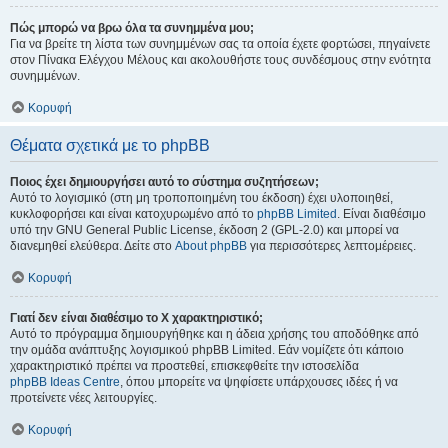
Πώς μπορώ να βρω όλα τα συνημμένα μου;
Για να βρείτε τη λίστα των συνημμένων σας τα οποία έχετε φορτώσει, πηγαίνετε
στον Πίνακα Ελέγχου Μέλους και ακολουθήστε τους συνδέσμους στην ενότητα
συνημμένων.
Κορυφή
Θέματα σχετικά με το phpBB
Ποιος έχει δημιουργήσει αυτό το σύστημα συζητήσεων;
Αυτό το λογισμικό (στη μη τροποποιημένη του έκδοση) έχει υλοποιηθεί,
κυκλοφορήσει και είναι κατοχυρωμένο από το
phpBB Limited
. Είναι διαθέσιμο
υπό την GNU General Public License, έκδοση 2 (GPL-2.0) και μπορεί να
διανεμηθεί ελεύθερα. Δείτε στο
About phpBB
για περισσότερες λεπτομέρειες.
Κορυφή
Γιατί δεν είναι διαθέσιμο το Χ χαρακτηριστικό;
Αυτό το πρόγραμμα δημιουργήθηκε και η άδεια χρήσης του αποδόθηκε από
την ομάδα ανάπτυξης λογισμικού phpBB Limited. Εάν νομίζετε ότι κάποιο
χαρακτηριστικό πρέπει να προστεθεί, επισκεφθείτε την ιστοσελίδα
phpBB Ideas Centre
, όπου μπορείτε να ψηφίσετε υπάρχουσες ιδέες ή να
προτείνετε νέες λειτουργίες.
Κορυφή