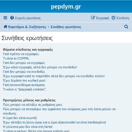
pepdym.gr
Συχνές ερωτήσεις
Εγγραφή
Σύνδεση
Α
Ευρετήριο Δ. Συζήτησης
Συνήθεις ερωτήσεις
ν
Συνήθεις ερωτήσεις
α
ζ
Θέματα σύνδεσης και εγγραφής
Γιατί πρέπει να εγγραφώ;
ή
Τι είναι το COPPA;
τ
Γιατί δεν μπορώ να εγγραφώ;
Έχω κάνει εγγραφή, αλλά δεν μπορώ να συνδεθώ!
η
Γιατί δεν μπορώ να συνδεθώ;
Έχω εγγραφεί κατά το παρελθόν αλλά δεν μπορώ να συνδεθώ πλέον!
σ
Έχω ξεχάσει τον κωδικό μου!
η
Γιατί αποσυνδέομαι αυτόματα;
Τι κάνει η “Διαγραφή cookies”;
Προτιμήσεις μέλους και ρυθμίσεις
Πώς μπορώ να αλλάξω τις ρυθμίσεις μου;
Πώς μπορώ να αποτρέψω την εμφάνιση του ονόματος μου στη λίστα μελών σε
σύνδεση;
Η ώρα δεν είναι σωστή!
Έχω αλλάξει τη ζώνη ώρας και η ώρα εξακολουθεί να είναι λανθασμένη!
Η γλώσσα μου δεν είναι στη λίστα!
Τι είναι οι εικόνες δίπλα στο όνομα χρήστη μου;