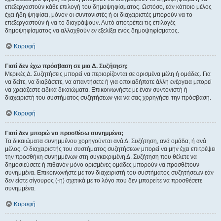
επεξεργαστούν κάθε επιλογή του δημοψηφίσματος. Ωστόσο, εάν κάποιο μέλος
έχει ήδη ψηφίσει, μόνον οι συντονιστές ή οι διαχειριστές μπορούν να το
επεξεργαστούν ή να το διαγράψουν. Αυτό αποτρέπει τις επιλογές
δημοψηφίσματος να αλλαχθούν εν εξελίξει ενός δημοψηφίσματος.
Κορυφή
Γιατί δεν έχω πρόσβαση σε μια Δ. Συζήτηση;
Μερικές Δ. Συζητήσεις μπορεί να περιορίζονται σε ορισμένα μέλη ή ομάδες. Για
να δείτε, να διαβάσετε, να απαντήσετε ή για οποιαδήποτε άλλη ενέργεια μπορεί
να χρειάζεστε ειδικά δικαιώματα. Επικοινωνήστε με έναν συντονιστή ή
διαχειριστή του συστήματος συζητήσεων για να σας χορηγήσει την πρόσβαση.
Κορυφή
Γιατί δεν μπορώ να προσθέσω συνημμένα;
Τα δικαιώματα συνημμένου χορηγούνται ανά Δ. Συζήτηση, ανά ομάδα, ή ανά
μέλος. Ο διαχειριστής του συστήματος συζητήσεων μπορεί να μην έχει επιτρέψει
την προσθήκη συνημμένων στη συγκεκριμένη Δ. Συζήτηση που θέλετε να
δημοσιεύσετε ή πιθανόν μόνο ορισμένες ομάδες μπορούν να προσθέτουν
συνημμένα. Επικοινωνήστε με τον διαχειριστή του συστήματος συζητήσεων εάν
δεν είστε σίγουρος (-η) σχετικά με το λόγο που δεν μπορείτε να προσθέσετε
συνημμένα.
Κορυφή