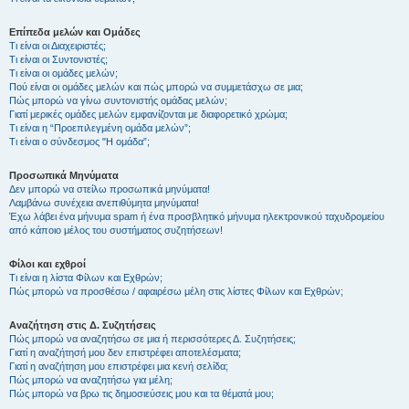
Επίπεδα μελών και Ομάδες
Τι είναι οι Διαχειριστές;
Τι είναι οι Συντονιστές;
Τι είναι οι ομάδες μελών;
Πού είναι οι ομάδες μελών και πώς μπορώ να συμμετάσχω σε μια;
Πώς μπορώ να γίνω συντονιστής ομάδας μελών;
Γιατί μερικές ομάδες μελών εμφανίζονται με διαφορετικό χρώμα;
Τι είναι η “Προεπιλεγμένη ομάδα μελών”;
Τι είναι ο σύνδεσμος "Η ομάδα”;
Προσωπικά Μηνύματα
Δεν μπορώ να στείλω προσωπικά μηνύματα!
Λαμβάνω συνέχεια ανεπιθύμητα μηνύματα!
Έχω λάβει ένα μήνυμα spam ή ένα προσβλητικό μήνυμα ηλεκτρονικού ταχυδρομείου
από κάποιο μέλος του συστήματος συζητήσεων!
Φίλοι και εχθροί
Τι είναι η λίστα Φίλων και Εχθρών;
Πώς μπορώ να προσθέσω / αφαιρέσω μέλη στις λίστες Φίλων και Εχθρών;
Αναζήτηση στις Δ. Συζητήσεις
Πώς μπορώ να αναζητήσω σε μια ή περισσότερες Δ. Συζητήσεις;
Γιατί η αναζήτησή μου δεν επιστρέφει αποτελέσματα;
Γιατί η αναζήτηση μου επιστρέφει μια κενή σελίδα;
Πώς μπορώ να αναζητήσω για μέλη;
Πώς μπορώ να βρω τις δημοσιεύσεις μου και τα θέματά μου;