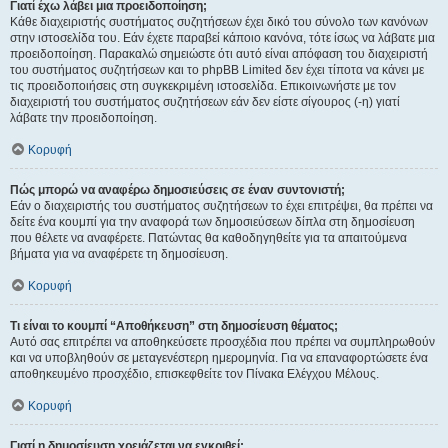
Γιατί έχω λάβει μια προειδοποίηση;
Κάθε διαχειριστής συστήματος συζητήσεων έχει δικό του σύνολο των κανόνων
στην ιστοσελίδα του. Εάν έχετε παραβεί κάποιο κανόνα, τότε ίσως να λάβατε μια
προειδοποίηση. Παρακαλώ σημειώστε ότι αυτό είναι απόφαση του διαχειριστή
του συστήματος συζητήσεων και το phpBB Limited δεν έχει τίποτα να κάνει με
τις προειδοποιήσεις στη συγκεκριμένη ιστοσελίδα. Επικοινωνήστε με τον
διαχειριστή του συστήματος συζητήσεων εάν δεν είστε σίγουρος (-η) γιατί
λάβατε την προειδοποίηση.
Κορυφή
Πώς μπορώ να αναφέρω δημοσιεύσεις σε έναν συντονιστή;
Εάν ο διαχειριστής του συστήματος συζητήσεων το έχει επιτρέψει, θα πρέπει να
δείτε ένα κουμπί για την αναφορά των δημοσιεύσεων δίπλα στη δημοσίευση
που θέλετε να αναφέρετε. Πατώντας θα καθοδηγηθείτε για τα απαιτούμενα
βήματα για να αναφέρετε τη δημοσίευση.
Κορυφή
Τι είναι το κουμπί “Αποθήκευση” στη δημοσίευση θέματος;
Αυτό σας επιτρέπει να αποθηκεύσετε προσχέδια που πρέπει να συμπληρωθούν
και να υποβληθούν σε μεταγενέστερη ημερομηνία. Για να επαναφορτώσετε ένα
αποθηκευμένο προσχέδιο, επισκεφθείτε τον Πίνακα Ελέγχου Μέλους.
Κορυφή
Γιατί η δημοσίευση χρειάζεται να εγκριθεί;