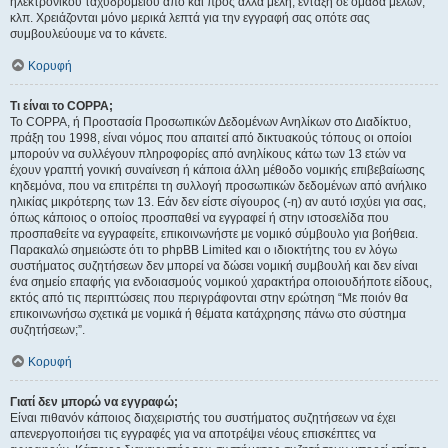
ηλεκτρονικού ταχυδρομείου από και προς άλλα μέλη, ένταξη σε ομάδα μελών,
κλπ. Χρειάζονται μόνο μερικά λεπτά για την εγγραφή σας οπότε σας
συμβουλεύουμε να το κάνετε.
Κορυφή
Τι είναι το COPPA;
Το COPPA, ή Προστασία Προσωπικών Δεδομένων Ανηλίκων στο Διαδίκτυο,
πράξη του 1998, είναι νόμος που απαιτεί από δικτυακούς τόπους οι οποίοι
μπορούν να συλλέγουν πληροφορίες από ανηλίκους κάτω των 13 ετών να
έχουν γραπτή γονική συναίνεση ή κάποια άλλη μέθοδο νομικής επιβεβαίωσης
κηδεμόνα, που να επιτρέπει τη συλλογή προσωπικών δεδομένων από ανήλικο
ηλικίας μικρότερης των 13. Εάν δεν είστε σίγουρος (-η) αν αυτό ισχύει για σας,
όπως κάποιος ο οποίος προσπαθεί να εγγραφεί ή στην ιστοσελίδα που
προσπαθείτε να εγγραφείτε, επικοινωνήστε με νομικό σύμβουλο για βοήθεια.
Παρακαλώ σημειώστε ότι το phpBB Limited και ο ιδιοκτήτης του εν λόγω
συστήματος συζητήσεων δεν μπορεί να δώσει νομική συμβουλή και δεν είναι
ένα σημείο επαφής για ενδοιασμούς νομικού χαρακτήρα οποιουδήποτε είδους,
εκτός από τις περιπτώσεις που περιγράφονται στην ερώτηση “Με ποιόν θα
επικοινωνήσω σχετικά με νομικά ή θέματα κατάχρησης πάνω στο σύστημα
συζητήσεων;”.
Κορυφή
Γιατί δεν μπορώ να εγγραφώ;
Είναι πιθανόν κάποιος διαχειριστής του συστήματος συζητήσεων να έχει
απενεργοποιήσει τις εγγραφές για να αποτρέψει νέους επισκέπτες να