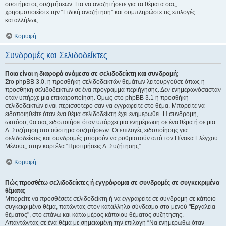
συστήματος συζητήσεων. Για να αναζητήσετε για τα θέματα σας,
χρησιμοποιείστε την “Ειδική αναζήτηση” και συμπληρώστε τις επιλογές
καταλλήλως.
Κορυφή
Συνδρομές και Σελιδοδείκτες
Ποια είναι η διαφορά ανάμεσα σε σελιδοδείκτη και συνδρομή;
Στο phpBB 3.0, η προσθήκη σελιδοδεικτών θεμάτων λειτουργούσε όπως η
προσθήκη σελιδοδεικτών σε ένα πρόγραμμα περιήγησης. Δεν ενημερωνόσασταν
όταν υπήρχε μια επικαιροποίηση. Όμως στο phpBB 3.1 η προσθήκη
σελιδοδεικτών είναι περισσότερο σαν να εγγραφείτε στο θέμα. Μπορείτε να
ειδοποιηθείτε όταν ένα θέμα σελιδοδείκτη έχει ενημερωθεί. Η συνδρομή,
ωστόσο, θα σας ειδοποιήσει όταν υπάρχει μια ενημέρωση σε ένα θέμα ή σε μια
Δ. Συζήτηση στο σύστημα συζητήσεων. Οι επιλογές ειδοποίησης για
σελιδοδείκτες και συνδρομές μπορούν να ρυθμιστούν από τον Πίνακα Ελέγχου
Μέλους, στην καρτέλα “Προτιμήσεις Δ. Συζήτησης”.
Κορυφή
Πώς προσθέτω σελιδοδείκτες ή εγγράφομαι σε συνδρομές σε συγκεκριμένα
θέματα;
Μπορείτε να προσθέσετε σελιδοδείκτη ή να εγγραφείτε σε συνδρομή σε κάποιο
συγκεκριμένο θέμα, πατώντας στον κατάλληλο σύνδεσμο στο μενού "Εργαλεία
θέματος", στο επάνω και κάτω μέρος κάποιου θέματος συζήτησης.
Απαντώντας σε ένα θέμα με σημειωμένη την επιλογή “Να ενημερωθώ όταν