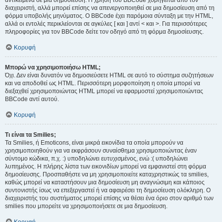
αντικείμενα σε μια δημοσίευση. Η χρήση του BBCode χορηγείται από τον
διαχειριστή, αλλά μπορεί επίσης να απενεργοποιηθεί σε μια δημοσίευση από τη
φόρμα υποβολής μηνύματος. Ο BBCode έχει παρόμοια σύνταξη με την HTML,
αλλά οι εντολές περικλείονται σε αγκύλες [ και ] αντί < και >. Για περισσότερες
πληροφορίες για τον BBCode δείτε τον οδηγό από τη φόρμα δημοσίευσης.
Κορυφή
Μπορώ να χρησιμοποιήσω HTML;
Όχι. Δεν είναι δυνατόν να δημοσιεύσετε HTML σε αυτό το σύστημα συζητήσεων
και να αποδοθεί ως HTML. Περισσότερη μορφοποίηση η οποία μπορεί να
διεξαχθεί χρησιμοποιώντας HTML μπορεί να εφαρμοστεί χρησιμοποιώντας
BBCode αντί αυτού.
Κορυφή
Τι είναι τα Smilies;
Τα Smilies, ή Emoticons, είναι μικρά εικονίδια τα οποία μπορούν να
χρησιμοποιηθούν για να εκφράσουν συναίσθημα χρησιμοποιώντας έναν
σύντομο κώδικα, π.χ. :) υποδηλώνει ευτυχισμένος, ενώ :( υποδηλώνει
λυπημένος. Η πλήρης λίστα των εικονιδίων μπορεί να εμφανιστεί στη φόρμα
δημοσίευσης. Προσπαθήστε να μη χρησιμοποιείτε καταχρηστικώς τα smilies,
καθώς μπορεί να καταστήσουν μια δημοσίευση μη αναγνώσιμη και κάποιος
συντονιστής ίσως να επεξεργαστεί ή να αφαιρέσει τη δημοσίευση ολόκληρη. Ο
διαχειριστής του συστήματος μπορεί επίσης να θέσει ένα όριο στον αριθμό των
smilies που μπορείτε να χρησιμοποιήσετε σε μια δημοσίευση.