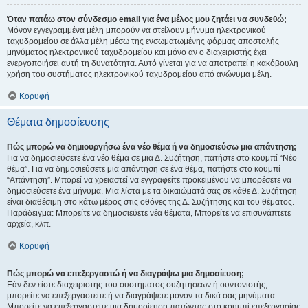
Όταν πατάω στον σύνδεσμο email για ένα μέλος μου ζητάει να συνδεθώ;
Μόνον εγγεγραμμένα μέλη μπορούν να στείλουν μήνυμα ηλεκτρονικού
ταχυδρομείου σε άλλα μέλη μέσω της ενσωματωμένης φόρμας αποστολής
μηνύματος ηλεκτρονικού ταχυδρομείου και μόνο αν ο διαχειριστής έχει
ενεργοποιήσει αυτή τη δυνατότητα. Αυτό γίνεται για να αποτραπεί η κακόβουλη
χρήση του συστήματος ηλεκτρονικού ταχυδρομείου από ανώνυμα μέλη.
Κορυφή
Θέματα δημοσίευσης
Πώς μπορώ να δημιουργήσω ένα νέο θέμα ή να δημοσιεύσω μια απάντηση;
Για να δημοσιεύσετε ένα νέο θέμα σε μια Δ. Συζήτηση, πατήστε στο κουμπί “Νέο
θέμα”. Για να δημοσιεύσετε μια απάντηση σε ένα θέμα, πατήστε στο κουμπί
“Απάντηση”. Μπορεί να χρειαστεί να εγγραφείτε προκειμένου να μπορέσετε να
δημοσιεύσετε ένα μήνυμα. Μια λίστα με τα δικαιώματά σας σε κάθε Δ. Συζήτηση
είναι διαθέσιμη στο κάτω μέρος στις οθόνες της Δ. Συζήτησης και του θέματος.
Παράδειγμα: Μπορείτε να δημοσιεύετε νέα θέματα, Μπορείτε να επισυνάπτετε
αρχεία, κλπ.
Κορυφή
Πώς μπορώ να επεξεργαστώ ή να διαγράψω μια δημοσίευση;
Εάν δεν είστε διαχειριστής του συστήματος συζητήσεων ή συντονιστής,
μπορείτε να επεξεργαστείτε ή να διαγράψετε μόνον τα δικά σας μηνύματα.
Μπορείτε να επεξεργαστείτε μια δημοσίευση πατώντας στο κουμπί επεξεργασίας