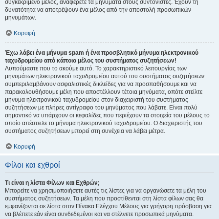
συγκεκριμένο μέλος, αναφέρετε τα μηνύματα στους συντονιστές. Έχουν τη
δυνατότητα να αποτρέψουν ένα μέλος από την αποστολή προσωπικών
μηνυμάτων.
Κορυφή
Έχω λάβει ένα μήνυμα spam ή ένα προσβλητικό μήνυμα ηλεκτρονικού
ταχυδρομείου από κάποιο μέλος του συστήματος συζητήσεων!
Λυπούμαστε που το ακούμε αυτό. Το χαρακτηριστικό λειτουργίας των
μηνυμάτων ηλεκτρονικού ταχυδρομείου αυτού του συστήματος συζητήσεων
συμπεριλαμβάνουν ασφαλιστικές δικλείδες για να προσπαθήσουμε και να
παρακολουθήσουμε μέλη που αποστέλλουν τέτοια μηνύματα, οπότε στείλτε
μήνυμα ηλεκτρονικού ταχυδρομείου στον διαχειριστή του συστήματος
συζητήσεων με πλήρες αντίγραφο του μηνύματος που λάβατε. Είναι πολύ
σημαντικό να υπάρχουν οι κεφαλίδες που περιέχουν τα στοιχεία του μέλους το
οποίο απέστειλε το μήνυμα ηλεκτρονικού ταχυδρομείου. Ο διαχειριστής του
συστήματος συζητήσεων μπορεί στη συνέχεια να λάβει μέτρα.
Κορυφή
Φίλοι και εχθροί
Τι είναι η λίστα Φίλων και Εχθρών;
Μπορείτε να χρησιμοποιήσετε αυτές τις λίστες για να οργανώσετε τα μέλη του
συστήματος συζητήσεων. Τα μέλη που προστίθενται στη λίστα φίλων σας θα
εμφανίζονται σε λίστα στον Πίνακα Ελέγχου Μέλους για γρήγορη πρόσβαση για
να βλέπετε εάν είναι συνδεδεμένοι και να στέλνετε προσωπικά μηνύματα.