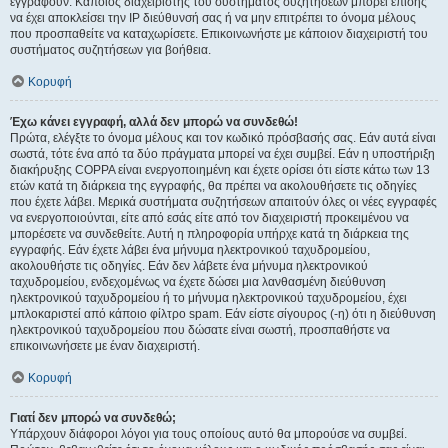
εγγραφούν. Κάποιος διαχειριστής του συστήματος συζητήσεων μπορεί επίσης
να έχει αποκλείσει την IP διεύθυνσή σας ή να μην επιτρέπει το όνομα μέλους
που προσπαθείτε να καταχωρίσετε. Επικοινωνήστε με κάποιον διαχειριστή του
συστήματος συζητήσεων για βοήθεια.
Κορυφή
Έχω κάνει εγγραφή, αλλά δεν μπορώ να συνδεθώ!
Πρώτα, ελέγξτε το όνομα μέλους και τον κωδικό πρόσβασής σας. Εάν αυτά είναι
σωστά, τότε ένα από τα δύο πράγματα μπορεί να έχει συμβεί. Εάν η υποστήριξη
διακήρυξης COPPA είναι ενεργοποιημένη και έχετε ορίσει ότι είστε κάτω των 13
ετών κατά τη διάρκεια της εγγραφής, θα πρέπει να ακολουθήσετε τις οδηγίες
που έχετε λάβει. Μερικά συστήματα συζητήσεων απαιτούν όλες οι νέες εγγραφές
να ενεργοποιούνται, είτε από εσάς είτε από τον διαχειριστή προκειμένου να
μπορέσετε να συνδεθείτε. Αυτή η πληροφορία υπήρχε κατά τη διάρκεια της
εγγραφής. Εάν έχετε λάβει ένα μήνυμα ηλεκτρονικού ταχυδρομείου,
ακολουθήστε τις οδηγίες. Εάν δεν λάβετε ένα μήνυμα ηλεκτρονικού
ταχυδρομείου, ενδεχομένως να έχετε δώσει μια λανθασμένη διεύθυνση
ηλεκτρονικού ταχυδρομείου ή το μήνυμα ηλεκτρονικού ταχυδρομείου, έχει
μπλοκαριστεί από κάποιο φίλτρο spam. Εάν είστε σίγουρος (-η) ότι η διεύθυνση
ηλεκτρονικού ταχυδρομείου που δώσατε είναι σωστή, προσπαθήστε να
επικοινωνήσετε με έναν διαχειριστή.
Κορυφή
Γιατί δεν μπορώ να συνδεθώ;
Υπάρχουν διάφοροι λόγοι για τους οποίους αυτό θα μπορούσε να συμβεί.