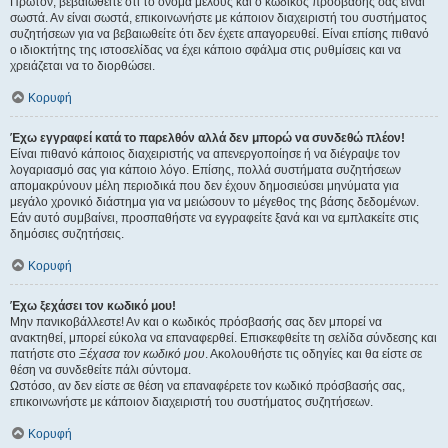
Πρώτον, βεβαιωθείτε ότι το όνομα μέλους και ο κωδικός πρόσβασής σας είναι
σωστά. Αν είναι σωστά, επικοινωνήστε με κάποιον διαχειριστή του συστήματος
συζητήσεων για να βεβαιωθείτε ότι δεν έχετε απαγορευθεί. Είναι επίσης πιθανό
ο ιδιοκτήτης της ιστοσελίδας να έχει κάποιο σφάλμα στις ρυθμίσεις και να
χρειάζεται να το διορθώσει.
Κορυφή
Έχω εγγραφεί κατά το παρελθόν αλλά δεν μπορώ να συνδεθώ πλέον!
Είναι πιθανό κάποιος διαχειριστής να απενεργοποίησε ή να διέγραψε τον
λογαριασμό σας για κάποιο λόγο. Επίσης, πολλά συστήματα συζητήσεων
απομακρύνουν μέλη περιοδικά που δεν έχουν δημοσιεύσει μηνύματα για
μεγάλο χρονικό διάστημα για να μειώσουν το μέγεθος της βάσης δεδομένων.
Εάν αυτό συμβαίνει, προσπαθήστε να εγγραφείτε ξανά και να εμπλακείτε στις
δημόσιες συζητήσεις.
Κορυφή
Έχω ξεχάσει τον κωδικό μου!
Μην πανικοβάλλεστε! Αν και ο κωδικός πρόσβασής σας δεν μπορεί να
ανακτηθεί, μπορεί εύκολα να επαναφερθεί. Επισκεφθείτε τη σελίδα σύνδεσης και
πατήστε στο
Ξέχασα τον κωδικό μου
. Ακολουθήστε τις οδηγίες και θα είστε σε
θέση να συνδεθείτε πάλι σύντομα.
Ωστόσο, αν δεν είστε σε θέση να επαναφέρετε τον κωδικό πρόσβασής σας,
επικοινωνήστε με κάποιον διαχειριστή του συστήματος συζητήσεων.
Κορυφή