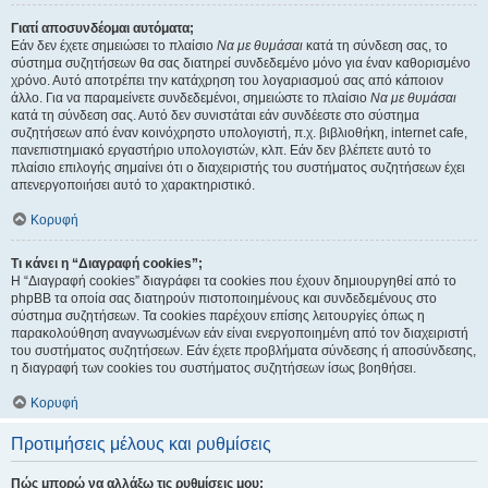
Γιατί αποσυνδέομαι αυτόματα;
Εάν δεν έχετε σημειώσει το πλαίσιο
Να με θυμάσαι
κατά τη σύνδεση σας, το
σύστημα συζητήσεων θα σας διατηρεί συνδεδεμένο μόνο για έναν καθορισμένο
χρόνο. Αυτό αποτρέπει την κατάχρηση του λογαριασμού σας από κάποιον
άλλο. Για να παραμείνετε συνδεδεμένοι, σημειώστε το πλαίσιο
Να με θυμάσαι
κατά τη σύνδεση σας. Αυτό δεν συνιστάται εάν συνδέεστε στο σύστημα
συζητήσεων από έναν κοινόχρηστο υπολογιστή, π.χ. βιβλιοθήκη, internet cafe,
πανεπιστημιακό εργαστήριο υπολογιστών, κλπ. Εάν δεν βλέπετε αυτό το
πλαίσιο επιλογής σημαίνει ότι ο διαχειριστής του συστήματος συζητήσεων έχει
απενεργοποιήσει αυτό το χαρακτηριστικό.
Κορυφή
Τι κάνει η “Διαγραφή cookies”;
Η “Διαγραφή cookies” διαγράφει τα cookies που έχουν δημιουργηθεί από το
phpBB τα οποία σας διατηρούν πιστοποιημένους και συνδεδεμένους στο
σύστημα συζητήσεων. Τα cookies παρέχουν επίσης λειτουργίες όπως η
παρακολούθηση αναγνωσμένων εάν είναι ενεργοποιημένη από τον διαχειριστή
του συστήματος συζητήσεων. Εάν έχετε προβλήματα σύνδεσης ή αποσύνδεσης,
η διαγραφή των cookies του συστήματος συζητήσεων ίσως βοηθήσει.
Κορυφή
Προτιμήσεις μέλους και ρυθμίσεις
Πώς μπορώ να αλλάξω τις ρυθμίσεις μου;