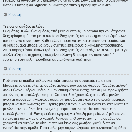
Γενικώς, οι συντονιστές υπάρχουν για να αποτρέπουν μέλη από το να βγαίνουν
εκτός θέματος ή να δημοσιεύουν καταχρηστικό ή προσβλητικό υλικό.
Κορυφή
Τι είναι οι ομάδες μελών;
Οι ομάδες μελών είναι ομάδες από μέλη οι οποίες μοιράζουν την κοινότητα σε
διαχειρίσιμα τμήματα με τα οποία οι διαχειριστές του συστήματος συζητήσεων
μπορούν να εργαστούν. Κάθε μέλος μπορεί να ανήκει σε διάφορες ομάδες και
σε κάθε ομάδα μπορεί να έχουν ανατεθεί επιμέρους δικαιώματα πρόσβασης.
Αυτό παρέχει έναν εύκολο τρόπο σε διαχειριστές να αλλάξουν τα δικαιώματα για
πολλά μέλη ταυτόχρονα, όπως είναι αλλαγή δικαιωμάτων συντονιστή ή
χορήγηση στα μέλη πρόσβαση σε μια ιδιωτική συζήτηση.
Κορυφή
Πού είναι οι ομάδες μελών και πώς μπορώ να συμμετάσχω σε μια;
Μπορείτε να δείτε όλες τις ομάδες μελών μέσω του συνδέσμου “Ομάδες μελών”
στον Πίνακα Ελέγχου Μέλους. Εάν επιθυμείτε να ενταχθείτε σε μια, προχωρήστε
πατώντας το κατάλληλο κουμπί. Ωστόσο, δεν έχουν όλες οι ομάδες μελών
ανοιχτή πρόσβαση. Μερικές μπορεί να χρειάζονται έγκριση για ένταξη, μερικές
μπορεί να είναι κλειστές και μερικές μπορεί ακόμη και να έχουν κρυφές ιδιότητες
μελών. Εάν η ομάδα είναι ανοιχτή, μπορείτε να ενταχθείτε πατώντας στο
κατάλληλο κουμπί. Εάν χρειάζεται έγκριση για ένταξη μπορείτε να ζητήσετε να
ενταχθείτε πατώντας στο κατάλληλο κουμπί. Ο συντονιστής της ομάδας θα
χρειαστεί να εγκρίνει το αίτημα σας και ίσως σας ρωτήσει γιατί θέλετε να
ενταχθείτε στην ομάδα. Παρακαλώ μην παρενοχλήσετε τον συντονιστή ομάδας