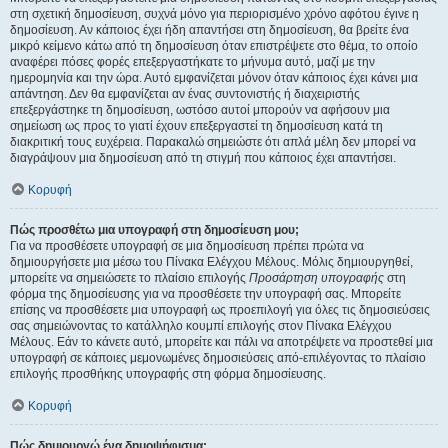
στη σχετική δημοσίευση, συχνά μόνο για περιορισμένο χρόνο αφότου έγινε η
δημοσίευση. Αν κάποιος έχει ήδη απαντήσει στη δημοσίευση, θα βρείτε ένα
μικρό κείμενο κάτω από τη δημοσίευση όταν επιστρέψετε στο θέμα, το οποίο
αναφέρει πόσες φορές επεξεργαστήκατε το μήνυμα αυτό, μαζί με την
ημερομηνία και την ώρα. Αυτό εμφανίζεται μόνον όταν κάποιος έχει κάνει μια
απάντηση. Δεν θα εμφανίζεται αν ένας συντονιστής ή διαχειριστής
επεξεργάστηκε τη δημοσίευση, ωστόσο αυτοί μπορούν να αφήσουν μια
σημείωση ως προς το γιατί έχουν επεξεργαστεί τη δημοσίευση κατά τη
διακριτική τους ευχέρεια. Παρακαλώ σημειώστε ότι απλά μέλη δεν μπορεί να
διαγράψουν μια δημοσίευση από τη στιγμή που κάποιος έχει απαντήσει.
Κορυφή
Πώς προσθέτω μια υπογραφή στη δημοσίευση μου;
Για να προσθέσετε υπογραφή σε μια δημοσίευση πρέπει πρώτα να
δημιουργήσετε μια μέσω του Πίνακα Ελέγχου Μέλους. Μόλις δημιουργηθεί,
μπορείτε να σημειώσετε το πλαίσιο επιλογής
Προσάρτηση υπογραφής
στη
φόρμα της δημοσίευσης για να προσθέσετε την υπογραφή σας. Μπορείτε
επίσης να προσθέσετε μια υπογραφή ως προεπιλογή για όλες τις δημοσιεύσεις
σας σημειώνοντας το κατάλληλο κουμπί επιλογής στον Πίνακα Ελέγχου
Μέλους. Εάν το κάνετε αυτό, μπορείτε και πάλι να αποτρέψετε να προστεθεί μια
υπογραφή σε κάποιες μεμονωμένες δημοσιεύσεις από-επιλέγοντας το πλαίσιο
επιλογής προσθήκης υπογραφής στη φόρμα δημοσίευσης.
Κορυφή
Πώς δημιουργώ ένα δημοψήφισμα;