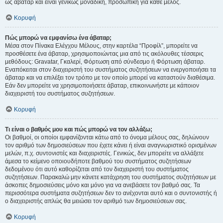
ως άβαταρ και είναι γενικώς μοναδική, προσωπική για κάθε μέλος.
Κορυφή
Πώς μπορώ να εμφανίσω ένα άβαταρ;
Μέσα στον Πίνακα Ελέγχου Μέλους, στην καρτέλα “Προφίλ”, μπορείτε να
προσθέσετε ένα άβαταρ, χρησιμοποιώντας μια από τις ακόλουθες τέσσερις
μεθόδους: Gravatar, Γκαλερί, Φόρτωση από σύνδεσμο ή Φόρτωση άβαταρ.
Εναπόκειται στον διαχειριστή του συστήματος συζητήσεων να ενεργοποιήσει τα
άβαταρ και να επιλέξει τον τρόπο με τον οποίο μπορεί να καταστούν διαθέσιμα.
Εάν δεν μπορείτε να χρησιμοποιήσετε άβαταρ, επικοινωνήστε με κάποιον
διαχειριστή του συστήματος συζητήσεων.
Κορυφή
Τι είναι ο βαθμός μου και πώς μπορώ να τον αλλάξω;
Οι βαθμοί, οι οποίοι εμφανίζονται κάτω από το όνομα μέλους σας, δηλώνουν
τον αριθμό των δημοσιεύσεων που έχετε κάνει ή είναι αναγνωριστικό ορισμένων
μελών, π.χ. συντονιστές και διαχειριστές. Γενικώς, δεν μπορείτε να αλλάξετε
άμεσα το κείμενο οποιουδήποτε βαθμού του συστήματος συζητήσεων
δεδομένου ότι αυτό καθορίζεται από τον διαχειριστή του συστήματος
συζητήσεων. Παρακαλώ μην κάνετε κατάχρηση του συστήματος συζητήσεων με
άσκοπες δημοσιεύσεις μόνο και μόνο για να ανεβάσετε τον βαθμό σας. Τα
περισσότερα συστήματα συζητήσεων δεν το ανέχονται αυτό και ο συντονιστής ή
ο διαχειριστής απλώς θα μειώσει τον αριθμό των δημοσιεύσεων σας.
Κορυφή