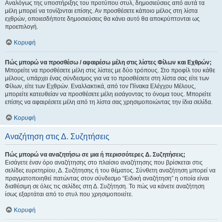
Αναλόγως της υποστήριξης του προτύπου στυλ, δημοσιεύσεις από αυτά τα
μέλη μπορεί να τονίζονται επίσης. Αν προσθέσετε κάποιο μέλος στη λίστα
εχθρών, οποιεσδήποτε δημοσιεύσεις θα κάνει αυτό θα αποκρύπτονται ως
προεπιλογή.
Κορυφή
Πώς μπορώ να προσθέσω / αφαιρέσω μέλη στις λίστες Φίλων και Εχθρών;
Μπορείτε να προσθέσετε μέλη στις λίστες με δύο τρόπους. Στο προφίλ του κάθε
μέλους, υπάρχει ένας σύνδεσμος για να το προσθέσετε στη λίστα σας είτε των
Φίλων, είτε των Εχθρών. Εναλλακτικά, από τον Πίνακα Ελέγχου Μέλους,
μπορείτε κατευθείαν να προσθέσετε μέλη εισάγοντας το όνομα τους. Μπορείτε
επίσης να αφαιρέσετε μέλη από τη λίστα σας χρησιμοποιώντας την ίδια σελίδα.
Κορυφή
Αναζήτηση στις Δ. Συζητήσεις
Πώς μπορώ να αναζητήσω σε μια ή περισσότερες Δ. Συζητήσεις;
Εισάγετε έναν όρο αναζήτησης στο πλαίσιο αναζήτησης που βρίσκεται στις
σελίδες ευρετηρίου, Δ. Συζήτησης ή του θέματος. Σύνθετη αναζήτηση μπορεί να
πραγματοποιηθεί πατώντας στον σύνδεσμο “Ειδική αναζήτηση” η οποία είναι
διαθέσιμη σε όλες τις σελίδες στη Δ. Συζήτηση. Το πώς να κάνετε αναζήτηση
ίσως εξαρτάται από το στυλ που χρησιμοποιείτε.
Κορυφή