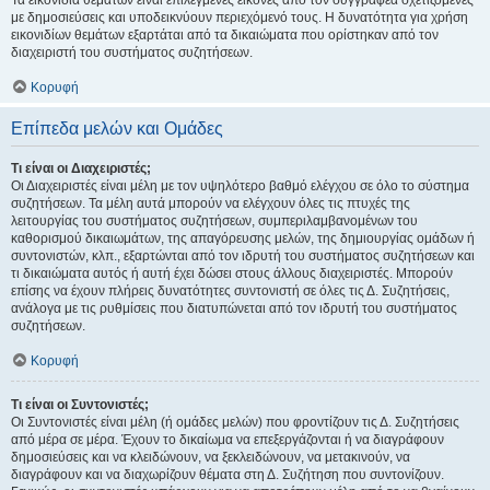
Τα εικονίδια θεμάτων είναι επιλεγμένες εικόνες από τον συγγραφέα σχετιζόμενες
με δημοσιεύσεις και υποδεικνύουν περιεχόμενό τους. Η δυνατότητα για χρήση
εικονιδίων θεμάτων εξαρτάται από τα δικαιώματα που ορίστηκαν από τον
διαχειριστή του συστήματος συζητήσεων.
Κορυφή
Επίπεδα μελών και Ομάδες
Τι είναι οι Διαχειριστές;
Οι Διαχειριστές είναι μέλη με τον υψηλότερο βαθμό ελέγχου σε όλο το σύστημα
συζητήσεων. Τα μέλη αυτά μπορούν να ελέγχουν όλες τις πτυχές της
λειτουργίας του συστήματος συζητήσεων, συμπεριλαμβανομένων του
καθορισμού δικαιωμάτων, της απαγόρευσης μελών, της δημιουργίας ομάδων ή
συντονιστών, κλπ., εξαρτώνται από τον ιδρυτή του συστήματος συζητήσεων και
τι δικαιώματα αυτός ή αυτή έχει δώσει στους άλλους διαχειριστές. Μπορούν
επίσης να έχουν πλήρεις δυνατότητες συντονιστή σε όλες τις Δ. Συζητήσεις,
ανάλογα με τις ρυθμίσεις που διατυπώνεται από τον ιδρυτή του συστήματος
συζητήσεων.
Κορυφή
Τι είναι οι Συντονιστές;
Οι Συντονιστές είναι μέλη (ή ομάδες μελών) που φροντίζουν τις Δ. Συζητήσεις
από μέρα σε μέρα. Έχουν το δικαίωμα να επεξεργάζονται ή να διαγράφουν
δημοσιεύσεις και να κλειδώνουν, να ξεκλειδώνουν, να μετακινούν, να
διαγράφουν και να διαχωρίζουν θέματα στη Δ. Συζήτηση που συντονίζουν.