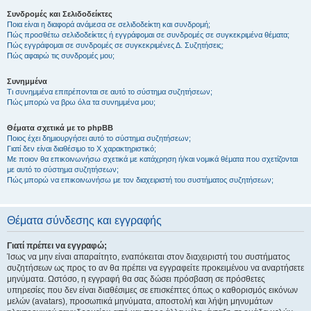
Συνδρομές και Σελιδοδείκτες
Ποια είναι η διαφορά ανάμεσα σε σελιδοδείκτη και συνδρομή;
Πώς προσθέτω σελιδοδείκτες ή εγγράφομαι σε συνδρομές σε συγκεκριμένα θέματα;
Πώς εγγράφομαι σε συνδρομές σε συγκεκριμένες Δ. Συζητήσεις;
Πώς αφαιρώ τις συνδρομές μου;
Συνημμένα
Τι συνημμένα επιτρέπονται σε αυτό το σύστημα συζητήσεων;
Πώς μπορώ να βρω όλα τα συνημμένα μου;
Θέματα σχετικά με το phpBB
Ποιος έχει δημιουργήσει αυτό το σύστημα συζητήσεων;
Γιατί δεν είναι διαθέσιμο το Χ χαρακτηριστικό;
Με ποιον θα επικοινωνήσω σχετικά με κατάχρηση ή/και νομικά θέματα που σχετίζονται
με αυτό το σύστημα συζητήσεων;
Πώς μπορώ να επικοινωνήσω με τον διαχειριστή του συστήματος συζητήσεων;
Θέματα σύνδεσης και εγγραφής
Γιατί πρέπει να εγγραφώ;
Ίσως να μην είναι απαραίτητο, εναπόκειται στον διαχειριστή του συστήματος
συζητήσεων ως προς το αν θα πρέπει να εγγραφείτε προκειμένου να αναρτήσετε
μηνύματα. Ωστόσο, η εγγραφή θα σας δώσει πρόσβαση σε πρόσθετες
υπηρεσίες που δεν είναι διαθέσιμες σε επισκέπτες όπως ο καθορισμός εικόνων
μελών (avatars), προσωπικά μηνύματα, αποστολή και λήψη μηνυμάτων