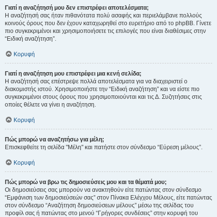
Γιατί η αναζήτησή μου δεν επιστρέφει αποτελέσματα;
Η αναζήτησή σας ήταν πιθανότατα πολύ ασαφής και περιελάμβανε πολλούς
κοινούς όρους που δεν έχουν καταχωρηθεί στο ευρετήριο από το phpBB. Γίνετε
πιο συγκεκριμένοι και χρησιμοποιήσετε τις επιλογές που είναι διαθέσιμες στην
“Ειδική αναζήτηση”.
Κορυφή
Γιατί η αναζήτηση μου επιστρέφει μια κενή σελίδα;
Η αναζήτησή σας επέστρεψε πολλά αποτελέσματα για να διαχειριστεί ο
διακομιστής ιστού. Χρησιμοποιήστε την “Ειδική αναζήτηση” και να είστε πιο
συγκεκριμένοι στους όρους που χρησιμοποιούνται και τις Δ. Συζητήσεις στις
οποίες θέλετε να γίνει η αναζήτηση.
Κορυφή
Πώς μπορώ να αναζητήσω για μέλη;
Επισκεφθείτε τη σελίδα "Μέλη" και πατήστε στον σύνδεσμο “Εύρεση μέλους”.
Κορυφή
Πώς μπορώ να βρω τις δημοσιεύσεις μου και τα θέματά μου;
Οι δημοσιεύσεις σας μπορούν να ανακτηθούν είτε πατώντας στον σύνδεσμο
“Εμφάνιση των δημοσιεύσεών σας” στον Πίνακα Ελέγχου Μέλους, είτε πατώντας
στον σύνδεσμο “Αναζήτηση δημοσιεύσεων μέλους” μέσω της σελίδας του
προφίλ σας ή πατώντας στο μενού “Γρήγορες συνδέσεις” στην κορυφή του