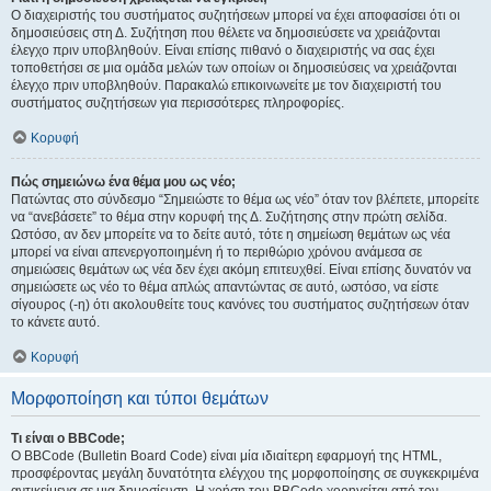
Ο διαχειριστής του συστήματος συζητήσεων μπορεί να έχει αποφασίσει ότι οι
δημοσιεύσεις στη Δ. Συζήτηση που θέλετε να δημοσιεύσετε να χρειάζονται
έλεγχο πριν υποβληθούν. Είναι επίσης πιθανό ο διαχειριστής να σας έχει
τοποθετήσει σε μια ομάδα μελών των οποίων οι δημοσιεύσεις να χρειάζονται
έλεγχο πριν υποβληθούν. Παρακαλώ επικοινωνείτε με τον διαχειριστή του
συστήματος συζητήσεων για περισσότερες πληροφορίες.
Κορυφή
Πώς σημειώνω ένα θέμα μου ως νέο;
Πατώντας στο σύνδεσμο “Σημειώστε το θέμα ως νέο” όταν τον βλέπετε, μπορείτε
να “ανεβάσετε” το θέμα στην κορυφή της Δ. Συζήτησης στην πρώτη σελίδα.
Ωστόσο, αν δεν μπορείτε να το δείτε αυτό, τότε η σημείωση θεμάτων ως νέα
μπορεί να είναι απενεργοποιημένη ή το περιθώριο χρόνου ανάμεσα σε
σημειώσεις θεμάτων ως νέα δεν έχει ακόμη επιτευχθεί. Είναι επίσης δυνατόν να
σημειώσετε ως νέο το θέμα απλώς απαντώντας σε αυτό, ωστόσο, να είστε
σίγουρος (-η) ότι ακολουθείτε τους κανόνες του συστήματος συζητήσεων όταν
το κάνετε αυτό.
Κορυφή
Μορφοποίηση και τύποι θεμάτων
Τι είναι ο BBCode;
Ο BBCode (Bulletin Board Code) είναι μία ιδιαίτερη εφαρμογή της HTML,
προσφέροντας μεγάλη δυνατότητα ελέγχου της μορφοποίησης σε συγκεκριμένα