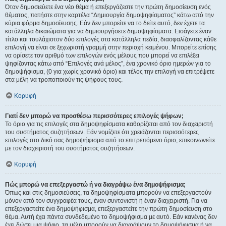
Όταν δημοσιεύετε ένα νέο θέμα ή επεξεργάζεστε την πρώτη δημοσίευση ενός
θέματος, πατήστε στην καρτέλα “Δημιουργία δημοψηφίσματος” κάτω από την
κύρια φόρμα δημοσίευσης. Εάν δεν μπορείτε να το δείτε αυτό, δεν έχετε τα
κατάλληλα δικαιώματα για να δημιουργήσετε δημοψηφίσματα. Εισάγετε έναν
τίτλο και τουλάχιστον δύο επιλογές στα κατάλληλα πεδία, διασφαλίζοντας κάθε
επιλογή να είναι σε ξεχωριστή γραμμή στην περιοχή κειμένου. Μπορείτε επίσης
να ορίσετε τον αριθμό των επιλογών ενός μέλους που μπορεί να επιλέξει
ψηφίζοντας κάτω από “Επιλογές ανά μέλος”, ένα χρονικό όριο ημερών για το
δημοψήφισμα, (0 για χωρίς χρονικό όριο) και τέλος την επιλογή να επιτρέψετε
στα μέλη να τροποποιούν τις ψήφους τους.
Κορυφή
Γιατί δεν μπορώ να προσθέσω περισσότερες επιλογές ψήφων;
Το όριο για τις επιλογές στα δημοψηφίσματα καθορίζεται από τον διαχειριστή
του συστήματος συζητήσεων. Εάν νομίζετε ότι χρειάζονται περισσότερες
επιλογές στο δικό σας δημοψήφισμα από το επιτρεπόμενο όριο, επικοινωνείτε
με τον διαχειριστή του συστήματος συζητήσεων.
Κορυφή
Πώς μπορώ να επεξεργαστώ ή να διαγράψω ένα δημοψήφισμα;
Όπως και στις δημοσιεύσεις, τα δημοψηφίσματα μπορούν να επεξεργαστούν
μόνον από τον συγγραφέα τους, έναν συντονιστή ή έναν διαχειριστή. Για να
επεξεργαστείτε ένα δημοψήφισμα, επεξεργαστείτε την πρώτη δημοσίευση στο
θέμα. Αυτή έχει πάντα συνδεδεμένο το δημοψήφισμα με αυτό. Εάν κανένας δεν
έχει δώσει μια ψήφο, τα μέλη μπορούν να διαγράψουν το δημοψήφισμα ή να