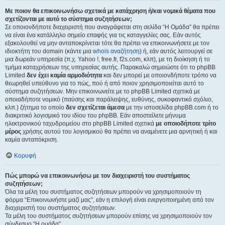
Με ποιον θα επικοινωνήσω σχετικά με κατάχρηση ή/και νομικά θέματα που
σχετίζονται με αυτό το σύστημα συζητήσεων;
Σε οποιονδήποτε διαχειριστή που αναγράφεται στη σελίδα “Η Ομάδα” θα πρέπει
να είναι ένα κατάλληλο σημείο επαφής για τις καταγγελίες σας. Εάν αυτός
εξακολουθεί να μην ανταποκρίνεται τότε θα πρέπει να επικοινωνήσετε με τον
ιδιοκτήτη του domain (κάντε μια
whois αναζήτηση
) ή, εάν αυτός λειτουργεί σε
μια δωρεάν υπηρεσία (π.χ. Yahoo !, free.fr, f2s.com, κλπ), με τη διοίκηση ή το
τμήμα καταχρήσεων της υπηρεσίας αυτής. Παρακαλώ σημειώστε ότι το phpBB
Limited
δεν έχει καμία αρμοδιότητα
και δεν μπορεί με οποιονδήποτε τρόπο να
θεωρηθεί υπεύθυνο για το πώς, πού ή από ποιον χρησιμοποιείται αυτό το
σύστημα συζητήσεων. Μην επικοινωνείτε με το phpBB Limited σχετικά με
οποιαδήποτε νομικό (παύσης και παράλειψης, ευθύνης, συκοφαντικό σχόλιο,
κλπ.) ζήτημα το οποίο
δεν σχετίζεται άμεσα
με την ιστοσελίδα phpBB.com ή το
διακριτικό λογισμικό του ιδίου του phpBB. Εάν αποστείλετε μήνυμα
ηλεκτρονικού ταχυδρομείου στο phpBB Limited σχετικά
με οποιοδήποτε τρίτο
μέρος
χρήσης αυτού του λογισμικού θα πρέπει να αναμένετε μια αρνητική ή και
καμία ανταπόκριση.
Κορυφή
Πώς μπορώ να επικοινωνήσω με τον διαχειριστή του συστήματος
συζητήσεων;
Όλα τα μέλη του συστήματος συζητήσεων μπορούν να χρησιμοποιούν τη
φόρμα “Επικοινωνήστε μαζί μας”, εάν η επιλογή είναι ενεργοποιημένη από τον
διαχειριστή του συστήματος συζητήσεων.
Τα μέλη του συστήματος συζητήσεων μπορούν επίσης να χρησιμοποιούν τον
σύνδεσμο “Η ομάδα”.