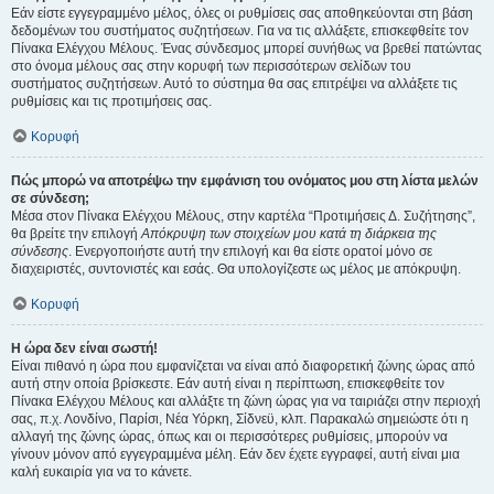
Εάν είστε εγγεγραμμένο μέλος, όλες οι ρυθμίσεις σας αποθηκεύονται στη βάση
δεδομένων του συστήματος συζητήσεων. Για να τις αλλάξετε, επισκεφθείτε τον
Πίνακα Ελέγχου Μέλους. Ένας σύνδεσμος μπορεί συνήθως να βρεθεί πατώντας
στο όνομα μέλους σας στην κορυφή των περισσότερων σελίδων του
συστήματος συζητήσεων. Αυτό το σύστημα θα σας επιτρέψει να αλλάξετε τις
ρυθμίσεις και τις προτιμήσεις σας.
Κορυφή
Πώς μπορώ να αποτρέψω την εμφάνιση του ονόματος μου στη λίστα μελών
σε σύνδεση;
Μέσα στον Πίνακα Ελέγχου Μέλους, στην καρτέλα “Προτιμήσεις Δ. Συζήτησης”,
θα βρείτε την επιλογή
Απόκρυψη των στοιχείων μου κατά τη διάρκεια της
σύνδεσης
. Ενεργοποιήστε αυτή την επιλογή και θα είστε ορατοί μόνο σε
διαχειριστές, συντονιστές και εσάς. Θα υπολογίζεστε ως μέλος με απόκρυψη.
Κορυφή
Η ώρα δεν είναι σωστή!
Είναι πιθανό η ώρα που εμφανίζεται να είναι από διαφορετική ζώνης ώρας από
αυτή στην οποία βρίσκεστε. Εάν αυτή είναι η περίπτωση, επισκεφθείτε τον
Πίνακα Ελέγχου Μέλους και αλλάξτε τη ζώνη ώρας για να ταιριάζει στην περιοχή
σας, π.χ. Λονδίνο, Παρίσι, Νέα Υόρκη, Σίδνεϋ, κλπ. Παρακαλώ σημειώστε ότι η
αλλαγή της ζώνης ώρας, όπως και οι περισσότερες ρυθμίσεις, μπορούν να
γίνουν μόνον από εγγεγραμμένα μέλη. Εάν δεν έχετε εγγραφεί, αυτή είναι μια
καλή ευκαιρία για να το κάνετε.