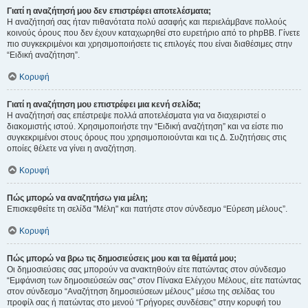
Γιατί η αναζήτησή μου δεν επιστρέφει αποτελέσματα;
Η αναζήτησή σας ήταν πιθανότατα πολύ ασαφής και περιελάμβανε πολλούς
κοινούς όρους που δεν έχουν καταχωρηθεί στο ευρετήριο από το phpBB. Γίνετε
πιο συγκεκριμένοι και χρησιμοποιήσετε τις επιλογές που είναι διαθέσιμες στην
“Ειδική αναζήτηση”.
Κορυφή
Γιατί η αναζήτηση μου επιστρέφει μια κενή σελίδα;
Η αναζήτησή σας επέστρεψε πολλά αποτελέσματα για να διαχειριστεί ο
διακομιστής ιστού. Χρησιμοποιήστε την “Ειδική αναζήτηση” και να είστε πιο
συγκεκριμένοι στους όρους που χρησιμοποιούνται και τις Δ. Συζητήσεις στις
οποίες θέλετε να γίνει η αναζήτηση.
Κορυφή
Πώς μπορώ να αναζητήσω για μέλη;
Επισκεφθείτε τη σελίδα "Μέλη" και πατήστε στον σύνδεσμο “Εύρεση μέλους”.
Κορυφή
Πώς μπορώ να βρω τις δημοσιεύσεις μου και τα θέματά μου;
Οι δημοσιεύσεις σας μπορούν να ανακτηθούν είτε πατώντας στον σύνδεσμο
“Εμφάνιση των δημοσιεύσεών σας” στον Πίνακα Ελέγχου Μέλους, είτε πατώντας
στον σύνδεσμο “Αναζήτηση δημοσιεύσεων μέλους” μέσω της σελίδας του
προφίλ σας ή πατώντας στο μενού “Γρήγορες συνδέσεις” στην κορυφή του