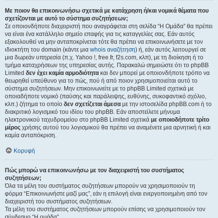
Με ποιον θα επικοινωνήσω σχετικά με κατάχρηση ή/και νομικά θέματα που
σχετίζονται με αυτό το σύστημα συζητήσεων;
Σε οποιονδήποτε διαχειριστή που αναγράφεται στη σελίδα “Η Ομάδα” θα πρέπει
να είναι ένα κατάλληλο σημείο επαφής για τις καταγγελίες σας. Εάν αυτός
εξακολουθεί να μην ανταποκρίνεται τότε θα πρέπει να επικοινωνήσετε με τον
ιδιοκτήτη του domain (κάντε μια
whois αναζήτηση
) ή, εάν αυτός λειτουργεί σε
μια δωρεάν υπηρεσία (π.χ. Yahoo !, free.fr, f2s.com, κλπ), με τη διοίκηση ή το
τμήμα καταχρήσεων της υπηρεσίας αυτής. Παρακαλώ σημειώστε ότι το phpBB
Limited
δεν έχει καμία αρμοδιότητα
και δεν μπορεί με οποιονδήποτε τρόπο να
θεωρηθεί υπεύθυνο για το πώς, πού ή από ποιον χρησιμοποιείται αυτό το
σύστημα συζητήσεων. Μην επικοινωνείτε με το phpBB Limited σχετικά με
οποιαδήποτε νομικό (παύσης και παράλειψης, ευθύνης, συκοφαντικό σχόλιο,
κλπ.) ζήτημα το οποίο
δεν σχετίζεται άμεσα
με την ιστοσελίδα phpBB.com ή το
διακριτικό λογισμικό του ιδίου του phpBB. Εάν αποστείλετε μήνυμα
ηλεκτρονικού ταχυδρομείου στο phpBB Limited σχετικά
με οποιοδήποτε τρίτο
μέρος
χρήσης αυτού του λογισμικού θα πρέπει να αναμένετε μια αρνητική ή και
καμία ανταπόκριση.
Κορυφή
Πώς μπορώ να επικοινωνήσω με τον διαχειριστή του συστήματος
συζητήσεων;
Όλα τα μέλη του συστήματος συζητήσεων μπορούν να χρησιμοποιούν τη
φόρμα “Επικοινωνήστε μαζί μας”, εάν η επιλογή είναι ενεργοποιημένη από τον
διαχειριστή του συστήματος συζητήσεων.
Τα μέλη του συστήματος συζητήσεων μπορούν επίσης να χρησιμοποιούν τον
σύνδεσμο “Η ομάδα”.