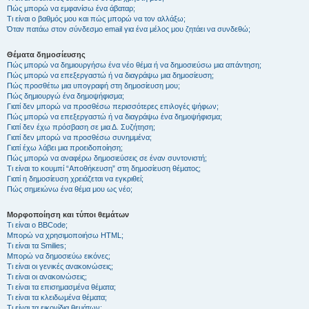
Πώς μπορώ να εμφανίσω ένα άβαταρ;
Τι είναι ο βαθμός μου και πώς μπορώ να τον αλλάξω;
Όταν πατάω στον σύνδεσμο email για ένα μέλος μου ζητάει να συνδεθώ;
Θέματα δημοσίευσης
Πώς μπορώ να δημιουργήσω ένα νέο θέμα ή να δημοσιεύσω μια απάντηση;
Πώς μπορώ να επεξεργαστώ ή να διαγράψω μια δημοσίευση;
Πώς προσθέτω μια υπογραφή στη δημοσίευση μου;
Πώς δημιουργώ ένα δημοψήφισμα;
Γιατί δεν μπορώ να προσθέσω περισσότερες επιλογές ψήφων;
Πώς μπορώ να επεξεργαστώ ή να διαγράψω ένα δημοψήφισμα;
Γιατί δεν έχω πρόσβαση σε μια Δ. Συζήτηση;
Γιατί δεν μπορώ να προσθέσω συνημμένα;
Γιατί έχω λάβει μια προειδοποίηση;
Πώς μπορώ να αναφέρω δημοσιεύσεις σε έναν συντονιστή;
Τι είναι το κουμπί “Αποθήκευση” στη δημοσίευση θέματος;
Γιατί η δημοσίευση χρειάζεται να εγκριθεί;
Πώς σημειώνω ένα θέμα μου ως νέο;
Μορφοποίηση και τύποι θεμάτων
Τι είναι ο BBCode;
Μπορώ να χρησιμοποιήσω HTML;
Τι είναι τα Smilies;
Μπορώ να δημοσιεύω εικόνες;
Τι είναι οι γενικές ανακοινώσεις;
Τι είναι οι ανακοινώσεις;
Τι είναι τα επισημασμένα θέματα;
Τι είναι τα κλειδωμένα θέματα;
Τι είναι τα εικονίδια θεμάτων;