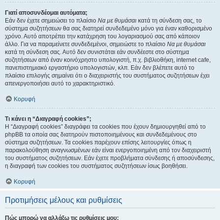
Γιατί αποσυνδέομαι αυτόματα;
Εάν δεν έχετε σημειώσει το πλαίσιο
Να με θυμάσαι
κατά τη σύνδεση σας, το
σύστημα συζητήσεων θα σας διατηρεί συνδεδεμένο μόνο για έναν καθορισμένο
χρόνο. Αυτό αποτρέπει την κατάχρηση του λογαριασμού σας από κάποιον
άλλο. Για να παραμείνετε συνδεδεμένοι, σημειώστε το πλαίσιο
Να με θυμάσαι
κατά τη σύνδεση σας. Αυτό δεν συνιστάται εάν συνδέεστε στο σύστημα
συζητήσεων από έναν κοινόχρηστο υπολογιστή, π.χ. βιβλιοθήκη, internet cafe,
πανεπιστημιακό εργαστήριο υπολογιστών, κλπ. Εάν δεν βλέπετε αυτό το
πλαίσιο επιλογής σημαίνει ότι ο διαχειριστής του συστήματος συζητήσεων έχει
απενεργοποιήσει αυτό το χαρακτηριστικό.
Κορυφή
Τι κάνει η “Διαγραφή cookies”;
Η “Διαγραφή cookies” διαγράφει τα cookies που έχουν δημιουργηθεί από το
phpBB τα οποία σας διατηρούν πιστοποιημένους και συνδεδεμένους στο
σύστημα συζητήσεων. Τα cookies παρέχουν επίσης λειτουργίες όπως η
παρακολούθηση αναγνωσμένων εάν είναι ενεργοποιημένη από τον διαχειριστή
του συστήματος συζητήσεων. Εάν έχετε προβλήματα σύνδεσης ή αποσύνδεσης,
η διαγραφή των cookies του συστήματος συζητήσεων ίσως βοηθήσει.
Κορυφή
Προτιμήσεις μέλους και ρυθμίσεις
Πώς μπορώ να αλλάξω τις ρυθμίσεις μου;