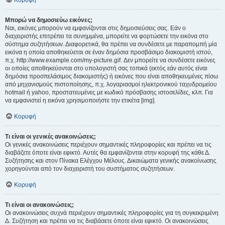
Κορυφή
Μπορώ να δημοσιεύω εικόνες;
Ναι, εικόνες μπορούν να εμφανίζονται στις δημοσιεύσεις σας. Εάν ο
διαχειριστής επιτρέπει τα συνημμένα, μπορείτε να φορτώσετε την εικόνα στο
σύστημα συζητήσεων. Διαφορετικά, θα πρέπει να συνδέσετε με παραπομπή μία
εικόνα η οποία αποθηκεύεται σε έναν δημόσια προσβάσιμο διακομιστή ιστού,
π.χ. http://www.example.com/my-picture.gif. Δεν μπορείτε να συνδέσετε εικόνες
οι οποίες αποθηκεύονται στο υπολογιστή σας τοπικά (εκτός εάν αυτός είναι
δημόσια προσπελάσιμος διακομιστής) ή εικόνες που είναι αποθηκευμένες πίσω
από μηχανισμούς πιστοποίησης, π.χ. λογαριασμοί ηλεκτρονικού ταχυδρομείου
hotmail ή yahoo, προστατευμένες με κωδικό πρόσβασης ιστοσελίδες, κλπ. Για
να εμφανιστεί η εικόνα χρησιμοποιήστε την ετικέτα [img].
Κορυφή
Τι είναι οι γενικές ανακοινώσεις;
Οι γενικές ανακοινώσεις περιέχουν σημαντικές πληροφορίες και πρέπει να τις
διαβάζετε όποτε είναι εφικτό. Αυτές θα εμφανίζονται στην κορυφή της κάθε Δ.
Συζήτησης και στον Πίνακα Ελέγχου Μέλους. Δικαιώματα γενικής ανακοίνωσης
χορηγούνται από τον διαχειριστή του συστήματος συζητήσεων.
Κορυφή
Τι είναι οι ανακοινώσεις;
Οι ανακοινώσεις συχνά περιέχουν σημαντικές πληροφορίες για τη συγκεκριμένη
Δ. Συζήτηση και πρέπει να τις διαβάσετε όποτε είναι εφικτό. Οι ανακοινώσεις