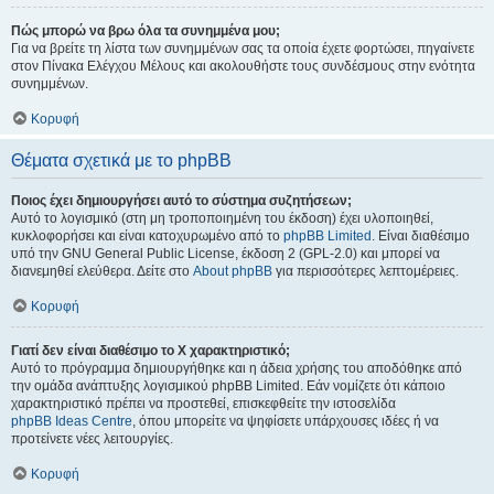
Πώς μπορώ να βρω όλα τα συνημμένα μου;
Για να βρείτε τη λίστα των συνημμένων σας τα οποία έχετε φορτώσει, πηγαίνετε
στον Πίνακα Ελέγχου Μέλους και ακολουθήστε τους συνδέσμους στην ενότητα
συνημμένων.
Κορυφή
Θέματα σχετικά με το phpBB
Ποιος έχει δημιουργήσει αυτό το σύστημα συζητήσεων;
Αυτό το λογισμικό (στη μη τροποποιημένη του έκδοση) έχει υλοποιηθεί,
κυκλοφορήσει και είναι κατοχυρωμένο από το
phpBB Limited
. Είναι διαθέσιμο
υπό την GNU General Public License, έκδοση 2 (GPL-2.0) και μπορεί να
διανεμηθεί ελεύθερα. Δείτε στο
About phpBB
για περισσότερες λεπτομέρειες.
Κορυφή
Γιατί δεν είναι διαθέσιμο το Χ χαρακτηριστικό;
Αυτό το πρόγραμμα δημιουργήθηκε και η άδεια χρήσης του αποδόθηκε από
την ομάδα ανάπτυξης λογισμικού phpBB Limited. Εάν νομίζετε ότι κάποιο
χαρακτηριστικό πρέπει να προστεθεί, επισκεφθείτε την ιστοσελίδα
phpBB Ideas Centre
, όπου μπορείτε να ψηφίσετε υπάρχουσες ιδέες ή να
προτείνετε νέες λειτουργίες.
Κορυφή