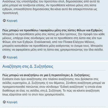
Αναλόγως της υποστήριξης του προτύπου στυλ, δημοσιεύσεις από αυτά τα
μέλη μπορεί να τονίζονται επίσης. Αν προσθέσετε κάποιο μέλος στη λίστα
εχθρών, οποιεσδήποτε δημοσιεύσεις θα κάνει αυτό θα αποκρύπτονται ως
προεπιλογή.
Κορυφή
Πώς μπορώ να προσθέσω / αφαιρέσω μέλη στις λίστες Φίλων και Εχθρών;
Μπορείτε να προσθέσετε μέλη στις λίστες με δύο τρόπους. Στο προφίλ του κάθε
μέλους, υπάρχει ένας σύνδεσμος για να το προσθέσετε στη λίστα σας είτε των
Φίλων, είτε των Εχθρών. Εναλλακτικά, από τον Πίνακα Ελέγχου Μέλους,
μπορείτε κατευθείαν να προσθέσετε μέλη εισάγοντας το όνομα τους. Μπορείτε
επίσης να αφαιρέσετε μέλη από τη λίστα σας χρησιμοποιώντας την ίδια σελίδα.
Κορυφή
Αναζήτηση στις Δ. Συζητήσεις
Πώς μπορώ να αναζητήσω σε μια ή περισσότερες Δ. Συζητήσεις;
Εισάγετε έναν όρο αναζήτησης στο πλαίσιο αναζήτησης που βρίσκεται στις
σελίδες ευρετηρίου, Δ. Συζήτησης ή του θέματος. Σύνθετη αναζήτηση μπορεί να
πραγματοποιηθεί πατώντας στον σύνδεσμο “Ειδική αναζήτηση” η οποία είναι
διαθέσιμη σε όλες τις σελίδες στη Δ. Συζήτηση. Το πώς να κάνετε αναζήτηση
ίσως εξαρτάται από το στυλ που χρησιμοποιείτε.
Κορυφή