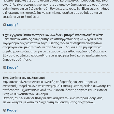
Πρώτον, βεβαιωθείτε ότι το όνομα μέλους και ο κωδικός πρόσβασής σας είναι
σωστά. Αν είναι σωστά, επικοινωνήστε με κάποιον διαχειριστή του συστήματος
συζητήσεων για να βεβαιωθείτε ότι δεν έχετε απαγορευθεί. Είναι επίσης πιθανό
ο ιδιοκτήτης της ιστοσελίδας να έχει κάποιο σφάλμα στις ρυθμίσεις και να
χρειάζεται να το διορθώσει.
Κορυφή
Έχω εγγραφεί κατά το παρελθόν αλλά δεν μπορώ να συνδεθώ πλέον!
Είναι πιθανό κάποιος διαχειριστής να απενεργοποίησε ή να διέγραψε τον
λογαριασμό σας για κάποιο λόγο. Επίσης, πολλά συστήματα συζητήσεων
απομακρύνουν μέλη περιοδικά που δεν έχουν δημοσιεύσει μηνύματα για
μεγάλο χρονικό διάστημα για να μειώσουν το μέγεθος της βάσης δεδομένων.
Εάν αυτό συμβαίνει, προσπαθήστε να εγγραφείτε ξανά και να εμπλακείτε στις
δημόσιες συζητήσεις.
Κορυφή
Έχω ξεχάσει τον κωδικό μου!
Μην πανικοβάλλεστε! Αν και ο κωδικός πρόσβασής σας δεν μπορεί να
ανακτηθεί, μπορεί εύκολα να επαναφερθεί. Επισκεφθείτε τη σελίδα σύνδεσης και
πατήστε στο
Ξέχασα τον κωδικό μου
. Ακολουθήστε τις οδηγίες και θα είστε σε
θέση να συνδεθείτε πάλι σύντομα.
Ωστόσο, αν δεν είστε σε θέση να επαναφέρετε τον κωδικό πρόσβασής σας,
επικοινωνήστε με κάποιον διαχειριστή του συστήματος συζητήσεων.
Κορυφή