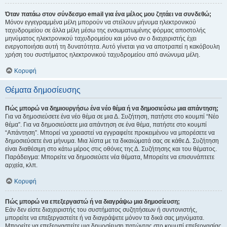
Όταν πατάω στον σύνδεσμο email για ένα μέλος μου ζητάει να συνδεθώ;
Μόνον εγγεγραμμένα μέλη μπορούν να στείλουν μήνυμα ηλεκτρονικού
ταχυδρομείου σε άλλα μέλη μέσω της ενσωματωμένης φόρμας αποστολής
μηνύματος ηλεκτρονικού ταχυδρομείου και μόνο αν ο διαχειριστής έχει
ενεργοποιήσει αυτή τη δυνατότητα. Αυτό γίνεται για να αποτραπεί η κακόβουλη
χρήση του συστήματος ηλεκτρονικού ταχυδρομείου από ανώνυμα μέλη.
Κορυφή
Θέματα δημοσίευσης
Πώς μπορώ να δημιουργήσω ένα νέο θέμα ή να δημοσιεύσω μια απάντηση;
Για να δημοσιεύσετε ένα νέο θέμα σε μια Δ. Συζήτηση, πατήστε στο κουμπί “Νέο
θέμα”. Για να δημοσιεύσετε μια απάντηση σε ένα θέμα, πατήστε στο κουμπί
“Απάντηση”. Μπορεί να χρειαστεί να εγγραφείτε προκειμένου να μπορέσετε να
δημοσιεύσετε ένα μήνυμα. Μια λίστα με τα δικαιώματά σας σε κάθε Δ. Συζήτηση
είναι διαθέσιμη στο κάτω μέρος στις οθόνες της Δ. Συζήτησης και του θέματος.
Παράδειγμα: Μπορείτε να δημοσιεύετε νέα θέματα, Μπορείτε να επισυνάπτετε
αρχεία, κλπ.
Κορυφή
Πώς μπορώ να επεξεργαστώ ή να διαγράψω μια δημοσίευση;
Εάν δεν είστε διαχειριστής του συστήματος συζητήσεων ή συντονιστής,
μπορείτε να επεξεργαστείτε ή να διαγράψετε μόνον τα δικά σας μηνύματα.
Μπορείτε να επεξεργαστείτε μια δημοσίευση πατώντας στο κουμπί επεξεργασίας