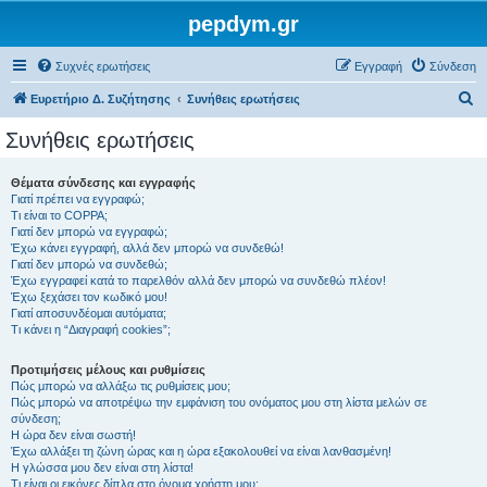
pepdym.gr
Συχνές ερωτήσεις
Εγγραφή
Σύνδεση
Α
Ευρετήριο Δ. Συζήτησης
Συνήθεις ερωτήσεις
ν
Συνήθεις ερωτήσεις
α
ζ
Θέματα σύνδεσης και εγγραφής
Γιατί πρέπει να εγγραφώ;
ή
Τι είναι το COPPA;
τ
Γιατί δεν μπορώ να εγγραφώ;
Έχω κάνει εγγραφή, αλλά δεν μπορώ να συνδεθώ!
η
Γιατί δεν μπορώ να συνδεθώ;
Έχω εγγραφεί κατά το παρελθόν αλλά δεν μπορώ να συνδεθώ πλέον!
σ
Έχω ξεχάσει τον κωδικό μου!
η
Γιατί αποσυνδέομαι αυτόματα;
Τι κάνει η “Διαγραφή cookies”;
Προτιμήσεις μέλους και ρυθμίσεις
Πώς μπορώ να αλλάξω τις ρυθμίσεις μου;
Πώς μπορώ να αποτρέψω την εμφάνιση του ονόματος μου στη λίστα μελών σε
σύνδεση;
Η ώρα δεν είναι σωστή!
Έχω αλλάξει τη ζώνη ώρας και η ώρα εξακολουθεί να είναι λανθασμένη!
Η γλώσσα μου δεν είναι στη λίστα!
Τι είναι οι εικόνες δίπλα στο όνομα χρήστη μου;