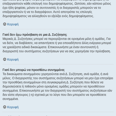
επεξεργαστούν κάθε επιλογή του δημοψηφίσματος. Ωστόσο, εάν κάποιο μέλος
έχει ήδη ψηφίσει, μόνον οι συντονιστές ή οι διαχειριστές μπορούν να το
επεξεργαστούν ή να το διαγράψουν. Αυτό αποτρέπει τις επιλογές
δημοψηφίσματος να αλλαχθούν εν εξελίξει ενός δημοψηφίσματος.
Κορυφή
Γιατί δεν έχω πρόσβαση σε μια Δ. Συζήτηση;
Μερικές Δ. Συζητήσεις μπορεί να περιορίζονται σε ορισμένα μέλη ή ομάδες. Για
να δείτε, να διαβάσετε, να απαντήσετε ή για οποιαδήποτε άλλη ενέργεια μπορεί
να χρειάζεστε ειδικά δικαιώματα. Επικοινωνήστε με έναν συντονιστή ή
διαχειριστή του συστήματος συζητήσεων για να σας χορηγήσει την πρόσβαση.
Κορυφή
Γιατί δεν μπορώ να προσθέσω συνημμένα;
Τα δικαιώματα συνημμένου χορηγούνται ανά Δ. Συζήτηση, ανά ομάδα, ή ανά
μέλος. Ο διαχειριστής του συστήματος συζητήσεων μπορεί να μην έχει επιτρέψει
την προσθήκη συνημμένων στη συγκεκριμένη Δ. Συζήτηση που θέλετε να
δημοσιεύσετε ή πιθανόν μόνο ορισμένες ομάδες μπορούν να προσθέτουν
συνημμένα. Επικοινωνήστε με τον διαχειριστή του συστήματος συζητήσεων εάν
δεν είστε σίγουρος (-η) σχετικά με το λόγο που δεν μπορείτε να προσθέσετε
συνημμένα.
Κορυφή