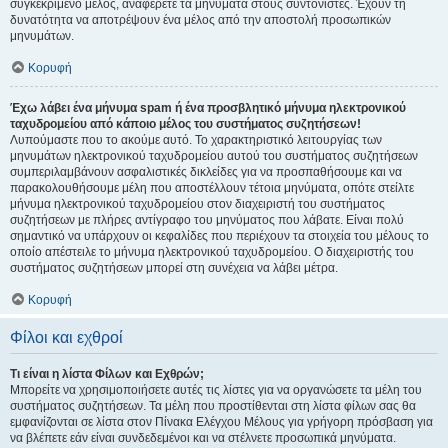
συγκεκριμένο μέλος, αναφέρετε τα μηνύματα στους συντονιστές. Έχουν τη
δυνατότητα να αποτρέψουν ένα μέλος από την αποστολή προσωπικών
μηνυμάτων.
Κορυφή
Έχω λάβει ένα μήνυμα spam ή ένα προσβλητικό μήνυμα ηλεκτρονικού
ταχυδρομείου από κάποιο μέλος του συστήματος συζητήσεων!
Λυπούμαστε που το ακούμε αυτό. Το χαρακτηριστικό λειτουργίας των
μηνυμάτων ηλεκτρονικού ταχυδρομείου αυτού του συστήματος συζητήσεων
συμπεριλαμβάνουν ασφαλιστικές δικλείδες για να προσπαθήσουμε και να
παρακολουθήσουμε μέλη που αποστέλλουν τέτοια μηνύματα, οπότε στείλτε
μήνυμα ηλεκτρονικού ταχυδρομείου στον διαχειριστή του συστήματος
συζητήσεων με πλήρες αντίγραφο του μηνύματος που λάβατε. Είναι πολύ
σημαντικό να υπάρχουν οι κεφαλίδες που περιέχουν τα στοιχεία του μέλους το
οποίο απέστειλε το μήνυμα ηλεκτρονικού ταχυδρομείου. Ο διαχειριστής του
συστήματος συζητήσεων μπορεί στη συνέχεια να λάβει μέτρα.
Κορυφή
Φίλοι και εχθροί
Τι είναι η λίστα Φίλων και Εχθρών;
Μπορείτε να χρησιμοποιήσετε αυτές τις λίστες για να οργανώσετε τα μέλη του
συστήματος συζητήσεων. Τα μέλη που προστίθενται στη λίστα φίλων σας θα
εμφανίζονται σε λίστα στον Πίνακα Ελέγχου Μέλους για γρήγορη πρόσβαση για
να βλέπετε εάν είναι συνδεδεμένοι και να στέλνετε προσωπικά μηνύματα.