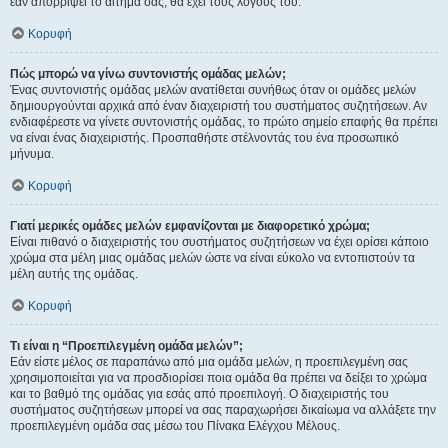
εάν απορρίψει το αίτημα σας, θα έχει τους λόγους του.
Κορυφή
Πώς μπορώ να γίνω συντονιστής ομάδας μελών;
Ένας συντονιστής ομάδας μελών ανατίθεται συνήθως όταν οι ομάδες μελών
δημιουργούνται αρχικά από έναν διαχειριστή του συστήματος συζητήσεων. Αν
ενδιαφέρεστε να γίνετε συντονιστής ομάδας, το πρώτο σημείο επαφής θα πρέπει
να είναι ένας διαχειριστής. Προσπαθήστε στέλνοντάς του ένα προσωπικό
μήνυμα.
Κορυφή
Γιατί μερικές ομάδες μελών εμφανίζονται με διαφορετικό χρώμα;
Είναι πιθανό ο διαχειριστής του συστήματος συζητήσεων να έχει ορίσει κάποιο
χρώμα στα μέλη μιας ομάδας μελών ώστε να είναι εύκολο να εντοπιστούν τα
μέλη αυτής της ομάδας.
Κορυφή
Τι είναι η “Προεπιλεγμένη ομάδα μελών”;
Εάν είστε μέλος σε παραπάνω από μια ομάδα μελών, η προεπιλεγμένη σας
χρησιμοποιείται για να προσδιορίσει ποια ομάδα θα πρέπει να δείξει το χρώμα
και το βαθμό της ομάδας για εσάς από προεπιλογή. Ο διαχειριστής του
συστήματος συζητήσεων μπορεί να σας παραχωρήσει δικαίωμα να αλλάξετε την
προεπιλεγμένη ομάδα σας μέσω του Πίνακα Ελέγχου Μέλους.