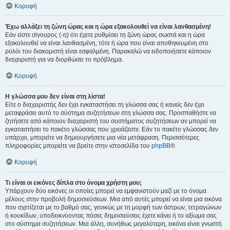
Κορυφή
Έχω αλλάξει τη ζώνη ώρας και η ώρα εξακολουθεί να είναι λανθασμένη!
Εάν είστε σίγουρος (-η) ότι έχετε ρυθμίσει τη ζώνη ώρας σωστά και η ώρα
εξακολουθεί να είναι λανθασμένη, τότε ή ώρα που είναι αποθηκευμένη στο
ρολόι του διακομιστή είναι εσφαλμένη. Παρακαλώ να ειδοποιήσετε κάποιον
διαχειριστή για να διορθώσει το πρόβλημα.
Κορυφή
Η γλώσσα μου δεν είναι στη λίστα!
Είτε ο διαχειριστής δεν έχει εγκαταστήσει τη γλώσσα σας ή κανείς δεν έχει
μεταφράσει αυτό το σύστημα συζητήσεων στη γλώσσα σας. Προσπαθήστε να
ζητήσετε από κάποιον διαχειριστή του συστήματος συζητήσεων αν μπορεί να
εγκαταστήσει το πακέτο γλώσσας που χρειάζεστε. Εάν το πακέτο γλώσσας δεν
υπάρχει, μπορείτε να δημιουργήσετε μια νέα μετάφραση. Περισσότερες
πληροφορίες μπορείτε να βρείτε στην ιστοσελίδα του
phpBB
®.
Κορυφή
Τι είναι οι εικόνες δίπλα στο όνομα χρήστη μου;
Υπάρχουν δύο εικόνες οι οποίες μπορεί να εμφανιστούν μαζί με το όνομα
μέλους στην προβολή δημοσιεύσεων. Μια από αυτές μπορεί να είναι μια εικόνα
που σχετίζεται με το βαθμό σας, γενικώς με τη μορφή των άστρων, τετραγώνων
ή κουκίδων, υποδεικνύοντας πόσες δημοσιεύσεις έχετε κάνει ή το αξίωμα σας
στο σύστημα συζητήσεων. Μια άλλη, συνήθως μεγαλύτερη, εικόνα είναι γνωστή