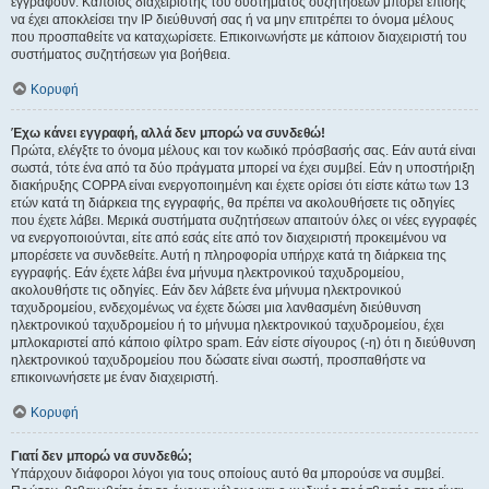
εγγραφούν. Κάποιος διαχειριστής του συστήματος συζητήσεων μπορεί επίσης
να έχει αποκλείσει την IP διεύθυνσή σας ή να μην επιτρέπει το όνομα μέλους
που προσπαθείτε να καταχωρίσετε. Επικοινωνήστε με κάποιον διαχειριστή του
συστήματος συζητήσεων για βοήθεια.
Κορυφή
Έχω κάνει εγγραφή, αλλά δεν μπορώ να συνδεθώ!
Πρώτα, ελέγξτε το όνομα μέλους και τον κωδικό πρόσβασής σας. Εάν αυτά είναι
σωστά, τότε ένα από τα δύο πράγματα μπορεί να έχει συμβεί. Εάν η υποστήριξη
διακήρυξης COPPA είναι ενεργοποιημένη και έχετε ορίσει ότι είστε κάτω των 13
ετών κατά τη διάρκεια της εγγραφής, θα πρέπει να ακολουθήσετε τις οδηγίες
που έχετε λάβει. Μερικά συστήματα συζητήσεων απαιτούν όλες οι νέες εγγραφές
να ενεργοποιούνται, είτε από εσάς είτε από τον διαχειριστή προκειμένου να
μπορέσετε να συνδεθείτε. Αυτή η πληροφορία υπήρχε κατά τη διάρκεια της
εγγραφής. Εάν έχετε λάβει ένα μήνυμα ηλεκτρονικού ταχυδρομείου,
ακολουθήστε τις οδηγίες. Εάν δεν λάβετε ένα μήνυμα ηλεκτρονικού
ταχυδρομείου, ενδεχομένως να έχετε δώσει μια λανθασμένη διεύθυνση
ηλεκτρονικού ταχυδρομείου ή το μήνυμα ηλεκτρονικού ταχυδρομείου, έχει
μπλοκαριστεί από κάποιο φίλτρο spam. Εάν είστε σίγουρος (-η) ότι η διεύθυνση
ηλεκτρονικού ταχυδρομείου που δώσατε είναι σωστή, προσπαθήστε να
επικοινωνήσετε με έναν διαχειριστή.
Κορυφή
Γιατί δεν μπορώ να συνδεθώ;
Υπάρχουν διάφοροι λόγοι για τους οποίους αυτό θα μπορούσε να συμβεί.