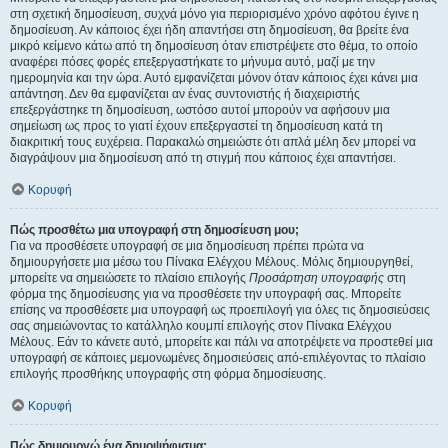
στη σχετική δημοσίευση, συχνά μόνο για περιορισμένο χρόνο αφότου έγινε η
δημοσίευση. Αν κάποιος έχει ήδη απαντήσει στη δημοσίευση, θα βρείτε ένα
μικρό κείμενο κάτω από τη δημοσίευση όταν επιστρέψετε στο θέμα, το οποίο
αναφέρει πόσες φορές επεξεργαστήκατε το μήνυμα αυτό, μαζί με την
ημερομηνία και την ώρα. Αυτό εμφανίζεται μόνον όταν κάποιος έχει κάνει μια
απάντηση. Δεν θα εμφανίζεται αν ένας συντονιστής ή διαχειριστής
επεξεργάστηκε τη δημοσίευση, ωστόσο αυτοί μπορούν να αφήσουν μια
σημείωση ως προς το γιατί έχουν επεξεργαστεί τη δημοσίευση κατά τη
διακριτική τους ευχέρεια. Παρακαλώ σημειώστε ότι απλά μέλη δεν μπορεί να
διαγράψουν μια δημοσίευση από τη στιγμή που κάποιος έχει απαντήσει.
Κορυφή
Πώς προσθέτω μια υπογραφή στη δημοσίευση μου;
Για να προσθέσετε υπογραφή σε μια δημοσίευση πρέπει πρώτα να
δημιουργήσετε μια μέσω του Πίνακα Ελέγχου Μέλους. Μόλις δημιουργηθεί,
μπορείτε να σημειώσετε το πλαίσιο επιλογής
Προσάρτηση υπογραφής
στη
φόρμα της δημοσίευσης για να προσθέσετε την υπογραφή σας. Μπορείτε
επίσης να προσθέσετε μια υπογραφή ως προεπιλογή για όλες τις δημοσιεύσεις
σας σημειώνοντας το κατάλληλο κουμπί επιλογής στον Πίνακα Ελέγχου
Μέλους. Εάν το κάνετε αυτό, μπορείτε και πάλι να αποτρέψετε να προστεθεί μια
υπογραφή σε κάποιες μεμονωμένες δημοσιεύσεις από-επιλέγοντας το πλαίσιο
επιλογής προσθήκης υπογραφής στη φόρμα δημοσίευσης.
Κορυφή
Πώς δημιουργώ ένα δημοψήφισμα;