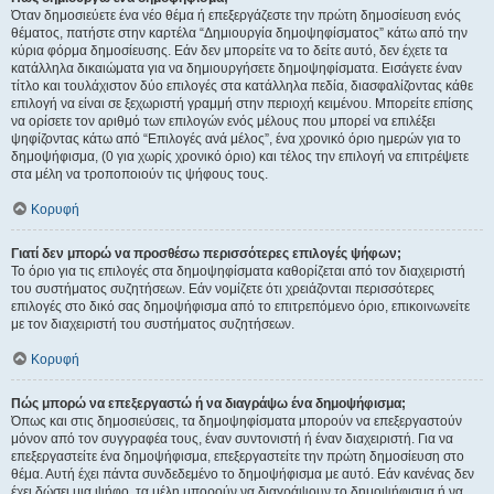
Όταν δημοσιεύετε ένα νέο θέμα ή επεξεργάζεστε την πρώτη δημοσίευση ενός
θέματος, πατήστε στην καρτέλα “Δημιουργία δημοψηφίσματος” κάτω από την
κύρια φόρμα δημοσίευσης. Εάν δεν μπορείτε να το δείτε αυτό, δεν έχετε τα
κατάλληλα δικαιώματα για να δημιουργήσετε δημοψηφίσματα. Εισάγετε έναν
τίτλο και τουλάχιστον δύο επιλογές στα κατάλληλα πεδία, διασφαλίζοντας κάθε
επιλογή να είναι σε ξεχωριστή γραμμή στην περιοχή κειμένου. Μπορείτε επίσης
να ορίσετε τον αριθμό των επιλογών ενός μέλους που μπορεί να επιλέξει
ψηφίζοντας κάτω από “Επιλογές ανά μέλος”, ένα χρονικό όριο ημερών για το
δημοψήφισμα, (0 για χωρίς χρονικό όριο) και τέλος την επιλογή να επιτρέψετε
στα μέλη να τροποποιούν τις ψήφους τους.
Κορυφή
Γιατί δεν μπορώ να προσθέσω περισσότερες επιλογές ψήφων;
Το όριο για τις επιλογές στα δημοψηφίσματα καθορίζεται από τον διαχειριστή
του συστήματος συζητήσεων. Εάν νομίζετε ότι χρειάζονται περισσότερες
επιλογές στο δικό σας δημοψήφισμα από το επιτρεπόμενο όριο, επικοινωνείτε
με τον διαχειριστή του συστήματος συζητήσεων.
Κορυφή
Πώς μπορώ να επεξεργαστώ ή να διαγράψω ένα δημοψήφισμα;
Όπως και στις δημοσιεύσεις, τα δημοψηφίσματα μπορούν να επεξεργαστούν
μόνον από τον συγγραφέα τους, έναν συντονιστή ή έναν διαχειριστή. Για να
επεξεργαστείτε ένα δημοψήφισμα, επεξεργαστείτε την πρώτη δημοσίευση στο
θέμα. Αυτή έχει πάντα συνδεδεμένο το δημοψήφισμα με αυτό. Εάν κανένας δεν
έχει δώσει μια ψήφο, τα μέλη μπορούν να διαγράψουν το δημοψήφισμα ή να