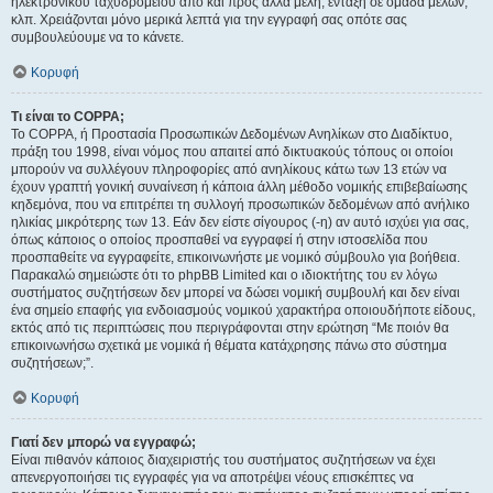
ηλεκτρονικού ταχυδρομείου από και προς άλλα μέλη, ένταξη σε ομάδα μελών,
κλπ. Χρειάζονται μόνο μερικά λεπτά για την εγγραφή σας οπότε σας
συμβουλεύουμε να το κάνετε.
Κορυφή
Τι είναι το COPPA;
Το COPPA, ή Προστασία Προσωπικών Δεδομένων Ανηλίκων στο Διαδίκτυο,
πράξη του 1998, είναι νόμος που απαιτεί από δικτυακούς τόπους οι οποίοι
μπορούν να συλλέγουν πληροφορίες από ανηλίκους κάτω των 13 ετών να
έχουν γραπτή γονική συναίνεση ή κάποια άλλη μέθοδο νομικής επιβεβαίωσης
κηδεμόνα, που να επιτρέπει τη συλλογή προσωπικών δεδομένων από ανήλικο
ηλικίας μικρότερης των 13. Εάν δεν είστε σίγουρος (-η) αν αυτό ισχύει για σας,
όπως κάποιος ο οποίος προσπαθεί να εγγραφεί ή στην ιστοσελίδα που
προσπαθείτε να εγγραφείτε, επικοινωνήστε με νομικό σύμβουλο για βοήθεια.
Παρακαλώ σημειώστε ότι το phpBB Limited και ο ιδιοκτήτης του εν λόγω
συστήματος συζητήσεων δεν μπορεί να δώσει νομική συμβουλή και δεν είναι
ένα σημείο επαφής για ενδοιασμούς νομικού χαρακτήρα οποιουδήποτε είδους,
εκτός από τις περιπτώσεις που περιγράφονται στην ερώτηση “Με ποιόν θα
επικοινωνήσω σχετικά με νομικά ή θέματα κατάχρησης πάνω στο σύστημα
συζητήσεων;”.
Κορυφή
Γιατί δεν μπορώ να εγγραφώ;
Είναι πιθανόν κάποιος διαχειριστής του συστήματος συζητήσεων να έχει
απενεργοποιήσει τις εγγραφές για να αποτρέψει νέους επισκέπτες να