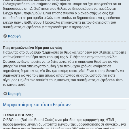
Ο διαχειριστής του συστήματος συζητήσεων μπορεί να έχει αποφασίσει ότι οι
δημοσιεύσεις στη Δ. Συζήτηση που θέλετε να δημοσιεύσετε να χρειάζονται
έλεγχο πριν υποβληθούν. Είναι επίσης πιθανό ο διαχειριστής να σας έχει
τοποθετήσει σε μια ομάδα μελών των οποίων οι δημοσιεύσεις να χρειάζονται
έλεγχο πριν υποβληθούν. Παρακαλώ επικοινωνείτε με τον διαχειριστή του
συστήματος συζητήσεων για περισσότερες πληροφορίες.
Κορυφή
Πώς σημειώνω ένα θέμα μου ως νέο;
Πατώντας στο σύνδεσμο “Σημειώστε το θέμα ως νέο” όταν τον βλέπετε, μπορείτε
να “ανεβάσετε” το θέμα στην κορυφή της Δ. Συζήτησης στην πρώτη σελίδα.
Ωστόσο, αν δεν μπορείτε να το δείτε αυτό, τότε η σημείωση θεμάτων ως νέα
μπορεί να είναι απενεργοποιημένη ή το περιθώριο χρόνου ανάμεσα σε
σημειώσεις θεμάτων ως νέα δεν έχει ακόμη επιτευχθεί. Είναι επίσης δυνατόν να
σημειώσετε ως νέο το θέμα απλώς απαντώντας σε αυτό, ωστόσο, να είστε
σίγουρος (-η) ότι ακολουθείτε τους κανόνες του συστήματος συζητήσεων όταν
το κάνετε αυτό.
Κορυφή
Μορφοποίηση και τύποι θεμάτων
Τι είναι ο BBCode;
Ο BBCode (Bulletin Board Code) είναι μία ιδιαίτερη εφαρμογή της HTML,
προσφέροντας μεγάλη δυνατότητα ελέγχου της μορφοποίησης σε συγκεκριμένα