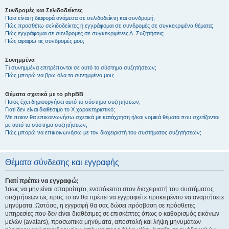
Συνδρομές και Σελιδοδείκτες
Ποια είναι η διαφορά ανάμεσα σε σελιδοδείκτη και συνδρομή;
Πώς προσθέτω σελιδοδείκτες ή εγγράφομαι σε συνδρομές σε συγκεκριμένα θέματα;
Πώς εγγράφομαι σε συνδρομές σε συγκεκριμένες Δ. Συζητήσεις;
Πώς αφαιρώ τις συνδρομές μου;
Συνημμένα
Τι συνημμένα επιτρέπονται σε αυτό το σύστημα συζητήσεων;
Πώς μπορώ να βρω όλα τα συνημμένα μου;
Θέματα σχετικά με το phpBB
Ποιος έχει δημιουργήσει αυτό το σύστημα συζητήσεων;
Γιατί δεν είναι διαθέσιμο το Χ χαρακτηριστικό;
Με ποιον θα επικοινωνήσω σχετικά με κατάχρηση ή/και νομικά θέματα που σχετίζονται
με αυτό το σύστημα συζητήσεων;
Πώς μπορώ να επικοινωνήσω με τον διαχειριστή του συστήματος συζητήσεων;
Θέματα σύνδεσης και εγγραφής
Γιατί πρέπει να εγγραφώ;
Ίσως να μην είναι απαραίτητο, εναπόκειται στον διαχειριστή του συστήματος
συζητήσεων ως προς το αν θα πρέπει να εγγραφείτε προκειμένου να αναρτήσετε
μηνύματα. Ωστόσο, η εγγραφή θα σας δώσει πρόσβαση σε πρόσθετες
υπηρεσίες που δεν είναι διαθέσιμες σε επισκέπτες όπως ο καθορισμός εικόνων
μελών (avatars), προσωπικά μηνύματα, αποστολή και λήψη μηνυμάτων