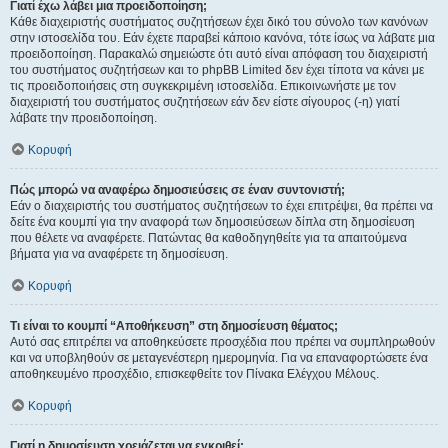
Γιατί έχω λάβει μια προειδοποίηση;
Κάθε διαχειριστής συστήματος συζητήσεων έχει δικό του σύνολο των κανόνων
στην ιστοσελίδα του. Εάν έχετε παραβεί κάποιο κανόνα, τότε ίσως να λάβατε μια
προειδοποίηση. Παρακαλώ σημειώστε ότι αυτό είναι απόφαση του διαχειριστή
του συστήματος συζητήσεων και το phpBB Limited δεν έχει τίποτα να κάνει με
τις προειδοποιήσεις στη συγκεκριμένη ιστοσελίδα. Επικοινωνήστε με τον
διαχειριστή του συστήματος συζητήσεων εάν δεν είστε σίγουρος (-η) γιατί
λάβατε την προειδοποίηση.
Κορυφή
Πώς μπορώ να αναφέρω δημοσιεύσεις σε έναν συντονιστή;
Εάν ο διαχειριστής του συστήματος συζητήσεων το έχει επιτρέψει, θα πρέπει να
δείτε ένα κουμπί για την αναφορά των δημοσιεύσεων δίπλα στη δημοσίευση
που θέλετε να αναφέρετε. Πατώντας θα καθοδηγηθείτε για τα απαιτούμενα
βήματα για να αναφέρετε τη δημοσίευση.
Κορυφή
Τι είναι το κουμπί “Αποθήκευση” στη δημοσίευση θέματος;
Αυτό σας επιτρέπει να αποθηκεύσετε προσχέδια που πρέπει να συμπληρωθούν
και να υποβληθούν σε μεταγενέστερη ημερομηνία. Για να επαναφορτώσετε ένα
αποθηκευμένο προσχέδιο, επισκεφθείτε τον Πίνακα Ελέγχου Μέλους.
Κορυφή
Γιατί η δημοσίευση χρειάζεται να εγκριθεί;