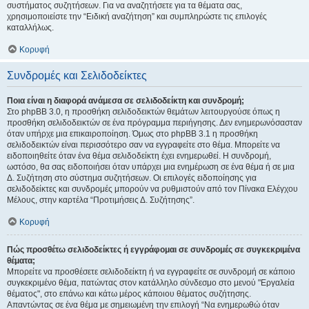
συστήματος συζητήσεων. Για να αναζητήσετε για τα θέματα σας,
χρησιμοποιείστε την “Ειδική αναζήτηση” και συμπληρώστε τις επιλογές
καταλλήλως.
Κορυφή
Συνδρομές και Σελιδοδείκτες
Ποια είναι η διαφορά ανάμεσα σε σελιδοδείκτη και συνδρομή;
Στο phpBB 3.0, η προσθήκη σελιδοδεικτών θεμάτων λειτουργούσε όπως η
προσθήκη σελιδοδεικτών σε ένα πρόγραμμα περιήγησης. Δεν ενημερωνόσασταν
όταν υπήρχε μια επικαιροποίηση. Όμως στο phpBB 3.1 η προσθήκη
σελιδοδεικτών είναι περισσότερο σαν να εγγραφείτε στο θέμα. Μπορείτε να
ειδοποιηθείτε όταν ένα θέμα σελιδοδείκτη έχει ενημερωθεί. Η συνδρομή,
ωστόσο, θα σας ειδοποιήσει όταν υπάρχει μια ενημέρωση σε ένα θέμα ή σε μια
Δ. Συζήτηση στο σύστημα συζητήσεων. Οι επιλογές ειδοποίησης για
σελιδοδείκτες και συνδρομές μπορούν να ρυθμιστούν από τον Πίνακα Ελέγχου
Μέλους, στην καρτέλα “Προτιμήσεις Δ. Συζήτησης”.
Κορυφή
Πώς προσθέτω σελιδοδείκτες ή εγγράφομαι σε συνδρομές σε συγκεκριμένα
θέματα;
Μπορείτε να προσθέσετε σελιδοδείκτη ή να εγγραφείτε σε συνδρομή σε κάποιο
συγκεκριμένο θέμα, πατώντας στον κατάλληλο σύνδεσμο στο μενού "Εργαλεία
θέματος", στο επάνω και κάτω μέρος κάποιου θέματος συζήτησης.
Απαντώντας σε ένα θέμα με σημειωμένη την επιλογή “Να ενημερωθώ όταν