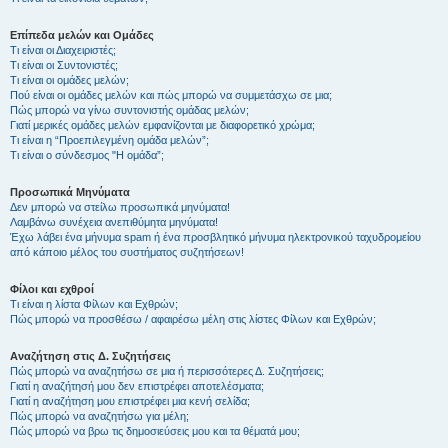
Επίπεδα μελών και Ομάδες
Τι είναι οι Διαχειριστές;
Τι είναι οι Συντονιστές;
Τι είναι οι ομάδες μελών;
Πού είναι οι ομάδες μελών και πώς μπορώ να συμμετάσχω σε μια;
Πώς μπορώ να γίνω συντονιστής ομάδας μελών;
Γιατί μερικές ομάδες μελών εμφανίζονται με διαφορετικό χρώμα;
Τι είναι η “Προεπιλεγμένη ομάδα μελών”;
Τι είναι ο σύνδεσμος "Η ομάδα”;
Προσωπικά Μηνύματα
Δεν μπορώ να στείλω προσωπικά μηνύματα!
Λαμβάνω συνέχεια ανεπιθύμητα μηνύματα!
Έχω λάβει ένα μήνυμα spam ή ένα προσβλητικό μήνυμα ηλεκτρονικού ταχυδρομείου
από κάποιο μέλος του συστήματος συζητήσεων!
Φίλοι και εχθροί
Τι είναι η λίστα Φίλων και Εχθρών;
Πώς μπορώ να προσθέσω / αφαιρέσω μέλη στις λίστες Φίλων και Εχθρών;
Αναζήτηση στις Δ. Συζητήσεις
Πώς μπορώ να αναζητήσω σε μια ή περισσότερες Δ. Συζητήσεις;
Γιατί η αναζήτησή μου δεν επιστρέφει αποτελέσματα;
Γιατί η αναζήτηση μου επιστρέφει μια κενή σελίδα;
Πώς μπορώ να αναζητήσω για μέλη;
Πώς μπορώ να βρω τις δημοσιεύσεις μου και τα θέματά μου;