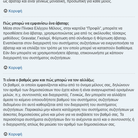
ως άβαταρ και είναι γενικώς μοναδική, προσωπική για κάθε μέλος.
Κορυφή
Πώς μπορώ να εμφανίσω ένα άβαταρ;
Μέσα στον Πίνακα Ελέγχου Μέλους, στην καρτέλα “Προφίλ”, μπορείτε να
προσθέσετε ένα άβαταρ, χρησιμοποιώντας μια από τις ακόλουθες τέσσερις
μεθόδους: Gravatar, Γκαλερί, Φόρτωση από σύνδεσμο ή Φόρτωση άβαταρ.
Εναπόκειται στον διαχειριστή του συστήματος συζητήσεων να ενεργοποιήσει τα
άβαταρ και να επιλέξει τον τρόπο με τον οποίο μπορεί να καταστούν διαθέσιμα.
Εάν δεν μπορείτε να χρησιμοποιήσετε άβαταρ, επικοινωνήστε με κάποιον
διαχειριστή του συστήματος συζητήσεων.
Κορυφή
Τι είναι ο βαθμός μου και πώς μπορώ να τον αλλάξω;
Οι βαθμοί, οι οποίοι εμφανίζονται κάτω από το όνομα μέλους σας, δηλώνουν
τον αριθμό των δημοσιεύσεων που έχετε κάνει ή είναι αναγνωριστικό ορισμένων
μελών, π.χ. συντονιστές και διαχειριστές. Γενικώς, δεν μπορείτε να αλλάξετε
άμεσα το κείμενο οποιουδήποτε βαθμού του συστήματος συζητήσεων
δεδομένου ότι αυτό καθορίζεται από τον διαχειριστή του συστήματος
συζητήσεων. Παρακαλώ μην κάνετε κατάχρηση του συστήματος συζητήσεων με
άσκοπες δημοσιεύσεις μόνο και μόνο για να ανεβάσετε τον βαθμό σας. Τα
περισσότερα συστήματα συζητήσεων δεν το ανέχονται αυτό και ο συντονιστής ή
ο διαχειριστής απλώς θα μειώσει τον αριθμό των δημοσιεύσεων σας.
Κορυφή