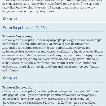
Τα εικονίδια θεμάτων είναι επιλεγμένες εικόνες από τον συγγραφέα σχετιζόμενες
με δημοσιεύσεις και υποδεικνύουν περιεχόμενό τους. Η δυνατότητα για χρήση
εικονιδίων θεμάτων εξαρτάται από τα δικαιώματα που ορίστηκαν από τον
διαχειριστή του συστήματος συζητήσεων.
Κορυφή
Επίπεδα μελών και Ομάδες
Τι είναι οι Διαχειριστές;
Οι Διαχειριστές είναι μέλη με τον υψηλότερο βαθμό ελέγχου σε όλο το σύστημα
συζητήσεων. Τα μέλη αυτά μπορούν να ελέγχουν όλες τις πτυχές της
λειτουργίας του συστήματος συζητήσεων, συμπεριλαμβανομένων του
καθορισμού δικαιωμάτων, της απαγόρευσης μελών, της δημιουργίας ομάδων ή
συντονιστών, κλπ., εξαρτώνται από τον ιδρυτή του συστήματος συζητήσεων και
τι δικαιώματα αυτός ή αυτή έχει δώσει στους άλλους διαχειριστές. Μπορούν
επίσης να έχουν πλήρεις δυνατότητες συντονιστή σε όλες τις Δ. Συζητήσεις,
ανάλογα με τις ρυθμίσεις που διατυπώνεται από τον ιδρυτή του συστήματος
συζητήσεων.
Κορυφή
Τι είναι οι Συντονιστές;
Οι Συντονιστές είναι μέλη (ή ομάδες μελών) που φροντίζουν τις Δ. Συζητήσεις
από μέρα σε μέρα. Έχουν το δικαίωμα να επεξεργάζονται ή να διαγράφουν
δημοσιεύσεις και να κλειδώνουν, να ξεκλειδώνουν, να μετακινούν, να
διαγράφουν και να διαχωρίζουν θέματα στη Δ. Συζήτηση που συντονίζουν.