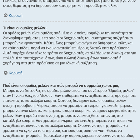
Γενικώς, οι συντονιστές υπάρχουν για να αποτρέπουν μέλη από το να βγαίνουν
εκτός θέματος ή να δημοσιεύουν καταχρηστικό ή προσβλητικό υλικό.
Κορυφή
Τι είναι οι ομάδες μελών;
Οι ομάδες μελών είναι ομάδες από μέλη οι οποίες μοιράζουν την κοινότητα σε
διαχειρίσιμα τμήματα με τα οποία οι διαχειριστές του συστήματος συζητήσεων
μπορούν να εργαστούν. Κάθε μέλος μπορεί να ανήκει σε διάφορες ομάδες και
σε κάθε ομάδα μπορεί να έχουν ανατεθεί επιμέρους δικαιώματα πρόσβασης.
Αυτό παρέχει έναν εύκολο τρόπο σε διαχειριστές να αλλάξουν τα δικαιώματα για
πολλά μέλη ταυτόχρονα, όπως είναι αλλαγή δικαιωμάτων συντονιστή ή
χορήγηση στα μέλη πρόσβαση σε μια ιδιωτική συζήτηση.
Κορυφή
Πού είναι οι ομάδες μελών και πώς μπορώ να συμμετάσχω σε μια;
Μπορείτε να δείτε όλες τις ομάδες μελών μέσω του συνδέσμου “Ομάδες μελών”
στον Πίνακα Ελέγχου Μέλους. Εάν επιθυμείτε να ενταχθείτε σε μια, προχωρήστε
πατώντας το κατάλληλο κουμπί. Ωστόσο, δεν έχουν όλες οι ομάδες μελών
ανοιχτή πρόσβαση. Μερικές μπορεί να χρειάζονται έγκριση για ένταξη, μερικές
μπορεί να είναι κλειστές και μερικές μπορεί ακόμη και να έχουν κρυφές ιδιότητες
μελών. Εάν η ομάδα είναι ανοιχτή, μπορείτε να ενταχθείτε πατώντας στο
κατάλληλο κουμπί. Εάν χρειάζεται έγκριση για ένταξη μπορείτε να ζητήσετε να
ενταχθείτε πατώντας στο κατάλληλο κουμπί. Ο συντονιστής της ομάδας θα
χρειαστεί να εγκρίνει το αίτημα σας και ίσως σας ρωτήσει γιατί θέλετε να
ενταχθείτε στην ομάδα. Παρακαλώ μην παρενοχλήσετε τον συντονιστή ομάδας