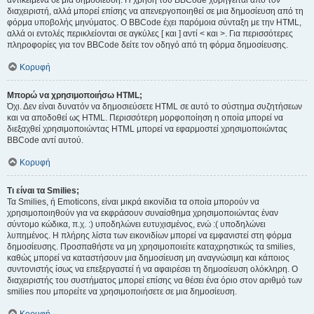
αντικείμενα σε μια δημοσίευση. Η χρήση του BBCode χορηγείται από τον
διαχειριστή, αλλά μπορεί επίσης να απενεργοποιηθεί σε μια δημοσίευση από τη
φόρμα υποβολής μηνύματος. Ο BBCode έχει παρόμοια σύνταξη με την HTML,
αλλά οι εντολές περικλείονται σε αγκύλες [ και ] αντί < και >. Για περισσότερες
πληροφορίες για τον BBCode δείτε τον οδηγό από τη φόρμα δημοσίευσης.
Κορυφή
Μπορώ να χρησιμοποιήσω HTML;
Όχι. Δεν είναι δυνατόν να δημοσιεύσετε HTML σε αυτό το σύστημα συζητήσεων
και να αποδοθεί ως HTML. Περισσότερη μορφοποίηση η οποία μπορεί να
διεξαχθεί χρησιμοποιώντας HTML μπορεί να εφαρμοστεί χρησιμοποιώντας
BBCode αντί αυτού.
Κορυφή
Τι είναι τα Smilies;
Τα Smilies, ή Emoticons, είναι μικρά εικονίδια τα οποία μπορούν να
χρησιμοποιηθούν για να εκφράσουν συναίσθημα χρησιμοποιώντας έναν
σύντομο κώδικα, π.χ. :) υποδηλώνει ευτυχισμένος, ενώ :( υποδηλώνει
λυπημένος. Η πλήρης λίστα των εικονιδίων μπορεί να εμφανιστεί στη φόρμα
δημοσίευσης. Προσπαθήστε να μη χρησιμοποιείτε καταχρηστικώς τα smilies,
καθώς μπορεί να καταστήσουν μια δημοσίευση μη αναγνώσιμη και κάποιος
συντονιστής ίσως να επεξεργαστεί ή να αφαιρέσει τη δημοσίευση ολόκληρη. Ο
διαχειριστής του συστήματος μπορεί επίσης να θέσει ένα όριο στον αριθμό των
smilies που μπορείτε να χρησιμοποιήσετε σε μια δημοσίευση.