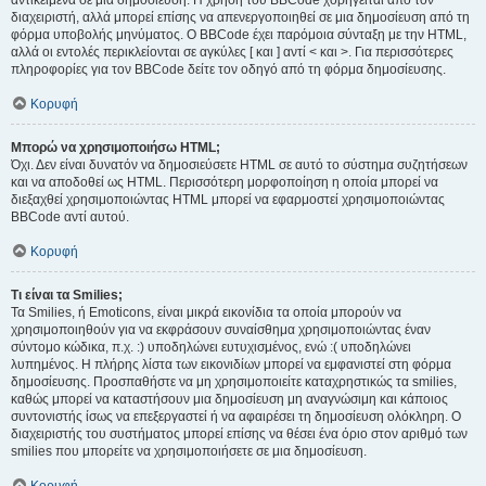
αντικείμενα σε μια δημοσίευση. Η χρήση του BBCode χορηγείται από τον
διαχειριστή, αλλά μπορεί επίσης να απενεργοποιηθεί σε μια δημοσίευση από τη
φόρμα υποβολής μηνύματος. Ο BBCode έχει παρόμοια σύνταξη με την HTML,
αλλά οι εντολές περικλείονται σε αγκύλες [ και ] αντί < και >. Για περισσότερες
πληροφορίες για τον BBCode δείτε τον οδηγό από τη φόρμα δημοσίευσης.
Κορυφή
Μπορώ να χρησιμοποιήσω HTML;
Όχι. Δεν είναι δυνατόν να δημοσιεύσετε HTML σε αυτό το σύστημα συζητήσεων
και να αποδοθεί ως HTML. Περισσότερη μορφοποίηση η οποία μπορεί να
διεξαχθεί χρησιμοποιώντας HTML μπορεί να εφαρμοστεί χρησιμοποιώντας
BBCode αντί αυτού.
Κορυφή
Τι είναι τα Smilies;
Τα Smilies, ή Emoticons, είναι μικρά εικονίδια τα οποία μπορούν να
χρησιμοποιηθούν για να εκφράσουν συναίσθημα χρησιμοποιώντας έναν
σύντομο κώδικα, π.χ. :) υποδηλώνει ευτυχισμένος, ενώ :( υποδηλώνει
λυπημένος. Η πλήρης λίστα των εικονιδίων μπορεί να εμφανιστεί στη φόρμα
δημοσίευσης. Προσπαθήστε να μη χρησιμοποιείτε καταχρηστικώς τα smilies,
καθώς μπορεί να καταστήσουν μια δημοσίευση μη αναγνώσιμη και κάποιος
συντονιστής ίσως να επεξεργαστεί ή να αφαιρέσει τη δημοσίευση ολόκληρη. Ο
διαχειριστής του συστήματος μπορεί επίσης να θέσει ένα όριο στον αριθμό των
smilies που μπορείτε να χρησιμοποιήσετε σε μια δημοσίευση.