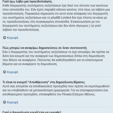
Γιατί έχω λάβει μια προειδοποίηση;
Κάθε διαχειριστής συστήματος συζητήσεων έχει δικό του σύνολο των κανόνων
στην ιστοσελίδα του. Εάν έχετε παραβεί κάποιο κανόνα, τότε ίσως να λάβατε μια
προειδοποίηση. Παρακαλώ σημειώστε ότι αυτό είναι απόφαση του διαχειριστή
του συστήματος συζητήσεων και το phpBB Limited δεν έχει τίποτα να κάνει με
τις προειδοποιήσεις στη συγκεκριμένη ιστοσελίδα. Επικοινωνήστε με τον
διαχειριστή του συστήματος συζητήσεων εάν δεν είστε σίγουρος (-η) γιατί
λάβατε την προειδοποίηση.
Κορυφή
Πώς μπορώ να αναφέρω δημοσιεύσεις σε έναν συντονιστή;
Εάν ο διαχειριστής του συστήματος συζητήσεων το έχει επιτρέψει, θα πρέπει να
δείτε ένα κουμπί για την αναφορά των δημοσιεύσεων δίπλα στη δημοσίευση
που θέλετε να αναφέρετε. Πατώντας θα καθοδηγηθείτε για τα απαιτούμενα
βήματα για να αναφέρετε τη δημοσίευση.
Κορυφή
Τι είναι το κουμπί “Αποθήκευση” στη δημοσίευση θέματος;
Αυτό σας επιτρέπει να αποθηκεύσετε προσχέδια που πρέπει να συμπληρωθούν
και να υποβληθούν σε μεταγενέστερη ημερομηνία. Για να επαναφορτώσετε ένα
αποθηκευμένο προσχέδιο, επισκεφθείτε τον Πίνακα Ελέγχου Μέλους.
Κορυφή
Γιατί η δημοσίευση χρειάζεται να εγκριθεί;