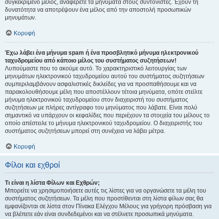
συγκεκριμένο μέλος, αναφέρετε τα μηνύματα στους συντονιστές. Έχουν τη
δυνατότητα να αποτρέψουν ένα μέλος από την αποστολή προσωπικών
μηνυμάτων.
Κορυφή
Έχω λάβει ένα μήνυμα spam ή ένα προσβλητικό μήνυμα ηλεκτρονικού
ταχυδρομείου από κάποιο μέλος του συστήματος συζητήσεων!
Λυπούμαστε που το ακούμε αυτό. Το χαρακτηριστικό λειτουργίας των
μηνυμάτων ηλεκτρονικού ταχυδρομείου αυτού του συστήματος συζητήσεων
συμπεριλαμβάνουν ασφαλιστικές δικλείδες για να προσπαθήσουμε και να
παρακολουθήσουμε μέλη που αποστέλλουν τέτοια μηνύματα, οπότε στείλτε
μήνυμα ηλεκτρονικού ταχυδρομείου στον διαχειριστή του συστήματος
συζητήσεων με πλήρες αντίγραφο του μηνύματος που λάβατε. Είναι πολύ
σημαντικό να υπάρχουν οι κεφαλίδες που περιέχουν τα στοιχεία του μέλους το
οποίο απέστειλε το μήνυμα ηλεκτρονικού ταχυδρομείου. Ο διαχειριστής του
συστήματος συζητήσεων μπορεί στη συνέχεια να λάβει μέτρα.
Κορυφή
Φίλοι και εχθροί
Τι είναι η λίστα Φίλων και Εχθρών;
Μπορείτε να χρησιμοποιήσετε αυτές τις λίστες για να οργανώσετε τα μέλη του
συστήματος συζητήσεων. Τα μέλη που προστίθενται στη λίστα φίλων σας θα
εμφανίζονται σε λίστα στον Πίνακα Ελέγχου Μέλους για γρήγορη πρόσβαση για
να βλέπετε εάν είναι συνδεδεμένοι και να στέλνετε προσωπικά μηνύματα.