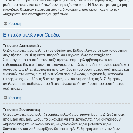
Τα εικονίδια θεμάτων είναι επιλεγμένες εικόνες από τον συγγραφέα σχετιζόμενες
με δημοσιεύσεις και υποδεικνύουν περιεχόμενό τους. Η δυνατότητα για χρήση
εικονιδίων θεμάτων εξαρτάται από τα δικαιώματα που ορίστηκαν από τον
διαχειριστή του συστήματος συζητήσεων.
Κορυφή
Επίπεδα μελών και Ομάδες
Τι είναι οι Διαχειριστές;
Οι Διαχειριστές είναι μέλη με τον υψηλότερο βαθμό ελέγχου σε όλο το σύστημα
συζητήσεων. Τα μέλη αυτά μπορούν να ελέγχουν όλες τις πτυχές της
λειτουργίας του συστήματος συζητήσεων, συμπεριλαμβανομένων του
καθορισμού δικαιωμάτων, της απαγόρευσης μελών, της δημιουργίας ομάδων ή
συντονιστών, κλπ., εξαρτώνται από τον ιδρυτή του συστήματος συζητήσεων και
τι δικαιώματα αυτός ή αυτή έχει δώσει στους άλλους διαχειριστές. Μπορούν
επίσης να έχουν πλήρεις δυνατότητες συντονιστή σε όλες τις Δ. Συζητήσεις,
ανάλογα με τις ρυθμίσεις που διατυπώνεται από τον ιδρυτή του συστήματος
συζητήσεων.
Κορυφή
Τι είναι οι Συντονιστές;
Οι Συντονιστές είναι μέλη (ή ομάδες μελών) που φροντίζουν τις Δ. Συζητήσεις
από μέρα σε μέρα. Έχουν το δικαίωμα να επεξεργάζονται ή να διαγράφουν
δημοσιεύσεις και να κλειδώνουν, να ξεκλειδώνουν, να μετακινούν, να
διαγράφουν και να διαχωρίζουν θέματα στη Δ. Συζήτηση που συντονίζουν.