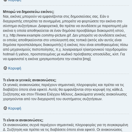
Κορυφή
Μπορώ να δημοσιεύω εικόνες;
Ναι, εικόνες μπορούν να εμφανίζονται στις δημοσιεύσεις σας. Εάν ο
διαχειριστής επιτρέπει τα συνημμένα, μπορείτε να φορτώσετε την εικόνα στο
σύστημα συζητήσεων. Διαφορετικά, θα πρέπει να συνδέσετε με παραπομπή μία
εικόνα η οποία αποθηκεύεται σε έναν δημόσια προσβάσιμο διακομιστή ιστού,
π.χ. http://www.example.com/my-picture.gif. Δεν μπορείτε να συνδέσετε εικόνες
οι οποίες αποθηκεύονται στο υπολογιστή σας τοπικά (εκτός εάν αυτός είναι
δημόσια προσπελάσιμος διακομιστής) ή εικόνες που είναι αποθηκευμένες πίσω
από μηχανισμούς πιστοποίησης, π.χ. λογαριασμοί ηλεκτρονικού ταχυδρομείου
hotmail ή yahoo, προστατευμένες με κωδικό πρόσβασης ιστοσελίδες, κλπ. Για
να εμφανιστεί η εικόνα χρησιμοποιήστε την ετικέτα [img].
Κορυφή
Τι είναι οι γενικές ανακοινώσεις;
Οι γενικές ανακοινώσεις περιέχουν σημαντικές πληροφορίες και πρέπει να τις
διαβάζετε όποτε είναι εφικτό. Αυτές θα εμφανίζονται στην κορυφή της κάθε Δ.
Συζήτησης και στον Πίνακα Ελέγχου Μέλους. Δικαιώματα γενικής ανακοίνωσης
χορηγούνται από τον διαχειριστή του συστήματος συζητήσεων.
Κορυφή
Τι είναι οι ανακοινώσεις;
Οι ανακοινώσεις συχνά περιέχουν σημαντικές πληροφορίες για τη συγκεκριμένη
Δ. Συζήτηση και πρέπει να τις διαβάσετε όποτε είναι εφικτό. Οι ανακοινώσεις