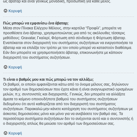
ως άβαταρ και είναι γενικώς μοναδική, προσωπική για κάθε μέλος.
Κορυφή
Πώς μπορώ να εμφανίσω ένα άβαταρ;
Μέσα στον Πίνακα Ελέγχου Μέλους, στην καρτέλα “Προφίλ”, μπορείτε να
προσθέσετε ένα άβαταρ, χρησιμοποιώντας μια από τις ακόλουθες τέσσερις
μεθόδους: Gravatar, Γκαλερί, Φόρτωση από σύνδεσμο ή Φόρτωση άβαταρ.
Εναπόκειται στον διαχειριστή του συστήματος συζητήσεων να ενεργοποιήσει τα
άβαταρ και να επιλέξει τον τρόπο με τον οποίο μπορεί να καταστούν διαθέσιμα.
Εάν δεν μπορείτε να χρησιμοποιήσετε άβαταρ, επικοινωνήστε με κάποιον
διαχειριστή του συστήματος συζητήσεων.
Κορυφή
Τι είναι ο βαθμός μου και πώς μπορώ να τον αλλάξω;
Οι βαθμοί, οι οποίοι εμφανίζονται κάτω από το όνομα μέλους σας, δηλώνουν
τον αριθμό των δημοσιεύσεων που έχετε κάνει ή είναι αναγνωριστικό ορισμένων
μελών, π.χ. συντονιστές και διαχειριστές. Γενικώς, δεν μπορείτε να αλλάξετε
άμεσα το κείμενο οποιουδήποτε βαθμού του συστήματος συζητήσεων
δεδομένου ότι αυτό καθορίζεται από τον διαχειριστή του συστήματος
συζητήσεων. Παρακαλώ μην κάνετε κατάχρηση του συστήματος συζητήσεων με
άσκοπες δημοσιεύσεις μόνο και μόνο για να ανεβάσετε τον βαθμό σας. Τα
περισσότερα συστήματα συζητήσεων δεν το ανέχονται αυτό και ο συντονιστής ή
ο διαχειριστής απλώς θα μειώσει τον αριθμό των δημοσιεύσεων σας.
Κορυφή