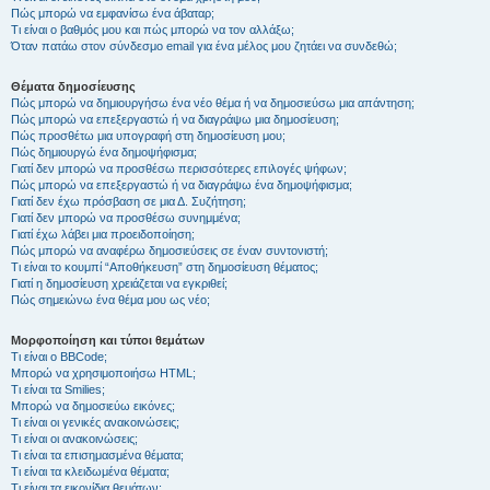
Πώς μπορώ να εμφανίσω ένα άβαταρ;
Τι είναι ο βαθμός μου και πώς μπορώ να τον αλλάξω;
Όταν πατάω στον σύνδεσμο email για ένα μέλος μου ζητάει να συνδεθώ;
Θέματα δημοσίευσης
Πώς μπορώ να δημιουργήσω ένα νέο θέμα ή να δημοσιεύσω μια απάντηση;
Πώς μπορώ να επεξεργαστώ ή να διαγράψω μια δημοσίευση;
Πώς προσθέτω μια υπογραφή στη δημοσίευση μου;
Πώς δημιουργώ ένα δημοψήφισμα;
Γιατί δεν μπορώ να προσθέσω περισσότερες επιλογές ψήφων;
Πώς μπορώ να επεξεργαστώ ή να διαγράψω ένα δημοψήφισμα;
Γιατί δεν έχω πρόσβαση σε μια Δ. Συζήτηση;
Γιατί δεν μπορώ να προσθέσω συνημμένα;
Γιατί έχω λάβει μια προειδοποίηση;
Πώς μπορώ να αναφέρω δημοσιεύσεις σε έναν συντονιστή;
Τι είναι το κουμπί “Αποθήκευση” στη δημοσίευση θέματος;
Γιατί η δημοσίευση χρειάζεται να εγκριθεί;
Πώς σημειώνω ένα θέμα μου ως νέο;
Μορφοποίηση και τύποι θεμάτων
Τι είναι ο BBCode;
Μπορώ να χρησιμοποιήσω HTML;
Τι είναι τα Smilies;
Μπορώ να δημοσιεύω εικόνες;
Τι είναι οι γενικές ανακοινώσεις;
Τι είναι οι ανακοινώσεις;
Τι είναι τα επισημασμένα θέματα;
Τι είναι τα κλειδωμένα θέματα;
Τι είναι τα εικονίδια θεμάτων;