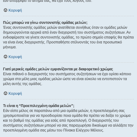
εάν απορρίψει το αίτημα σας, θα έχει τους λόγους του.
Κορυφή
Πώς μπορώ να γίνω συντονιστής ομάδας μελών;
Ένας συντονιστής ομάδας μελών ανατίθεται συνήθως όταν οι ομάδες μελών
δημιουργούνται αρχικά από έναν διαχειριστή του συστήματος συζητήσεων. Αν
ενδιαφέρεστε να γίνετε συντονιστής ομάδας, το πρώτο σημείο επαφής θα πρέπει
να είναι ένας διαχειριστής. Προσπαθήστε στέλνοντάς του ένα προσωπικό
μήνυμα.
Κορυφή
Γιατί μερικές ομάδες μελών εμφανίζονται με διαφορετικό χρώμα;
Είναι πιθανό ο διαχειριστής του συστήματος συζητήσεων να έχει ορίσει κάποιο
χρώμα στα μέλη μιας ομάδας μελών ώστε να είναι εύκολο να εντοπιστούν τα
μέλη αυτής της ομάδας.
Κορυφή
Τι είναι η “Προεπιλεγμένη ομάδα μελών”;
Εάν είστε μέλος σε παραπάνω από μια ομάδα μελών, η προεπιλεγμένη σας
χρησιμοποιείται για να προσδιορίσει ποια ομάδα θα πρέπει να δείξει το χρώμα
και το βαθμό της ομάδας για εσάς από προεπιλογή. Ο διαχειριστής του
συστήματος συζητήσεων μπορεί να σας παραχωρήσει δικαίωμα να αλλάξετε την
προεπιλεγμένη ομάδα σας μέσω του Πίνακα Ελέγχου Μέλους.