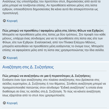
Αναλόγως της υποστήριξης του προτύπου στυλ, δημοσιεύσεις από αυτά τα
μέλη μπορεί να τονίζονται επίσης. Αν προσθέσετε κάποιο μέλος στη λίστα
εχθρών, οποιεσδήποτε δημοσιεύσεις θα κάνει αυτό θα αποκρύπτονται ως
προεπιλογή.
Κορυφή
Πώς μπορώ να προσθέσω / αφαιρέσω μέλη στις λίστες Φίλων και Εχθρών;
Μπορείτε να προσθέσετε μέλη στις λίστες με δύο τρόπους. Στο προφίλ του κάθε
μέλους, υπάρχει ένας σύνδεσμος για να το προσθέσετε στη λίστα σας είτε των
Φίλων, είτε των Εχθρών. Εναλλακτικά, από τον Πίνακα Ελέγχου Μέλους,
μπορείτε κατευθείαν να προσθέσετε μέλη εισάγοντας το όνομα τους. Μπορείτε
επίσης να αφαιρέσετε μέλη από τη λίστα σας χρησιμοποιώντας την ίδια σελίδα.
Κορυφή
Αναζήτηση στις Δ. Συζητήσεις
Πώς μπορώ να αναζητήσω σε μια ή περισσότερες Δ. Συζητήσεις;
Εισάγετε έναν όρο αναζήτησης στο πλαίσιο αναζήτησης που βρίσκεται στις
σελίδες ευρετηρίου, Δ. Συζήτησης ή του θέματος. Σύνθετη αναζήτηση μπορεί να
πραγματοποιηθεί πατώντας στον σύνδεσμο “Ειδική αναζήτηση” η οποία είναι
διαθέσιμη σε όλες τις σελίδες στη Δ. Συζήτηση. Το πώς να κάνετε αναζήτηση
ίσως εξαρτάται από το στυλ που χρησιμοποιείτε.
Κορυφή