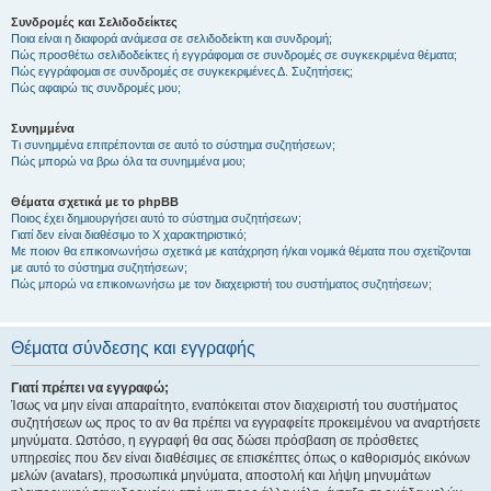
Συνδρομές και Σελιδοδείκτες
Ποια είναι η διαφορά ανάμεσα σε σελιδοδείκτη και συνδρομή;
Πώς προσθέτω σελιδοδείκτες ή εγγράφομαι σε συνδρομές σε συγκεκριμένα θέματα;
Πώς εγγράφομαι σε συνδρομές σε συγκεκριμένες Δ. Συζητήσεις;
Πώς αφαιρώ τις συνδρομές μου;
Συνημμένα
Τι συνημμένα επιτρέπονται σε αυτό το σύστημα συζητήσεων;
Πώς μπορώ να βρω όλα τα συνημμένα μου;
Θέματα σχετικά με το phpBB
Ποιος έχει δημιουργήσει αυτό το σύστημα συζητήσεων;
Γιατί δεν είναι διαθέσιμο το Χ χαρακτηριστικό;
Με ποιον θα επικοινωνήσω σχετικά με κατάχρηση ή/και νομικά θέματα που σχετίζονται
με αυτό το σύστημα συζητήσεων;
Πώς μπορώ να επικοινωνήσω με τον διαχειριστή του συστήματος συζητήσεων;
Θέματα σύνδεσης και εγγραφής
Γιατί πρέπει να εγγραφώ;
Ίσως να μην είναι απαραίτητο, εναπόκειται στον διαχειριστή του συστήματος
συζητήσεων ως προς το αν θα πρέπει να εγγραφείτε προκειμένου να αναρτήσετε
μηνύματα. Ωστόσο, η εγγραφή θα σας δώσει πρόσβαση σε πρόσθετες
υπηρεσίες που δεν είναι διαθέσιμες σε επισκέπτες όπως ο καθορισμός εικόνων
μελών (avatars), προσωπικά μηνύματα, αποστολή και λήψη μηνυμάτων