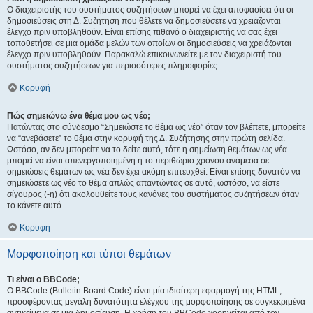
Ο διαχειριστής του συστήματος συζητήσεων μπορεί να έχει αποφασίσει ότι οι
δημοσιεύσεις στη Δ. Συζήτηση που θέλετε να δημοσιεύσετε να χρειάζονται
έλεγχο πριν υποβληθούν. Είναι επίσης πιθανό ο διαχειριστής να σας έχει
τοποθετήσει σε μια ομάδα μελών των οποίων οι δημοσιεύσεις να χρειάζονται
έλεγχο πριν υποβληθούν. Παρακαλώ επικοινωνείτε με τον διαχειριστή του
συστήματος συζητήσεων για περισσότερες πληροφορίες.
Κορυφή
Πώς σημειώνω ένα θέμα μου ως νέο;
Πατώντας στο σύνδεσμο “Σημειώστε το θέμα ως νέο” όταν τον βλέπετε, μπορείτε
να “ανεβάσετε” το θέμα στην κορυφή της Δ. Συζήτησης στην πρώτη σελίδα.
Ωστόσο, αν δεν μπορείτε να το δείτε αυτό, τότε η σημείωση θεμάτων ως νέα
μπορεί να είναι απενεργοποιημένη ή το περιθώριο χρόνου ανάμεσα σε
σημειώσεις θεμάτων ως νέα δεν έχει ακόμη επιτευχθεί. Είναι επίσης δυνατόν να
σημειώσετε ως νέο το θέμα απλώς απαντώντας σε αυτό, ωστόσο, να είστε
σίγουρος (-η) ότι ακολουθείτε τους κανόνες του συστήματος συζητήσεων όταν
το κάνετε αυτό.
Κορυφή
Μορφοποίηση και τύποι θεμάτων
Τι είναι ο BBCode;
Ο BBCode (Bulletin Board Code) είναι μία ιδιαίτερη εφαρμογή της HTML,
προσφέροντας μεγάλη δυνατότητα ελέγχου της μορφοποίησης σε συγκεκριμένα