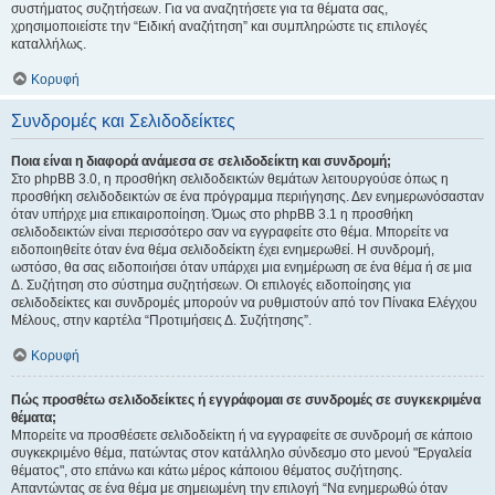
συστήματος συζητήσεων. Για να αναζητήσετε για τα θέματα σας,
χρησιμοποιείστε την “Ειδική αναζήτηση” και συμπληρώστε τις επιλογές
καταλλήλως.
Κορυφή
Συνδρομές και Σελιδοδείκτες
Ποια είναι η διαφορά ανάμεσα σε σελιδοδείκτη και συνδρομή;
Στο phpBB 3.0, η προσθήκη σελιδοδεικτών θεμάτων λειτουργούσε όπως η
προσθήκη σελιδοδεικτών σε ένα πρόγραμμα περιήγησης. Δεν ενημερωνόσασταν
όταν υπήρχε μια επικαιροποίηση. Όμως στο phpBB 3.1 η προσθήκη
σελιδοδεικτών είναι περισσότερο σαν να εγγραφείτε στο θέμα. Μπορείτε να
ειδοποιηθείτε όταν ένα θέμα σελιδοδείκτη έχει ενημερωθεί. Η συνδρομή,
ωστόσο, θα σας ειδοποιήσει όταν υπάρχει μια ενημέρωση σε ένα θέμα ή σε μια
Δ. Συζήτηση στο σύστημα συζητήσεων. Οι επιλογές ειδοποίησης για
σελιδοδείκτες και συνδρομές μπορούν να ρυθμιστούν από τον Πίνακα Ελέγχου
Μέλους, στην καρτέλα “Προτιμήσεις Δ. Συζήτησης”.
Κορυφή
Πώς προσθέτω σελιδοδείκτες ή εγγράφομαι σε συνδρομές σε συγκεκριμένα
θέματα;
Μπορείτε να προσθέσετε σελιδοδείκτη ή να εγγραφείτε σε συνδρομή σε κάποιο
συγκεκριμένο θέμα, πατώντας στον κατάλληλο σύνδεσμο στο μενού "Εργαλεία
θέματος", στο επάνω και κάτω μέρος κάποιου θέματος συζήτησης.
Απαντώντας σε ένα θέμα με σημειωμένη την επιλογή “Να ενημερωθώ όταν