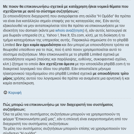
Με ποιον θα επικοινωνήσω σχετικά με κατάχρηση ή/και νομικά θέματα που
σχετίζονται με αυτό το σύστημα συζητήσεων;
Σε οποιονδήποτε διαχειριστή που αναγράφεται στη σελίδα “Η Ομάδα” θα πρέπει
να είναι ένα κατάλληλο σημείο επαφής για τις καταγγελίες σας. Εάν αυτός
εξακολουθεί να μην ανταποκρίνεται τότε θα πρέπει να επικοινωνήσετε με τον
ιδιοκτήτη του domain (κάντε μια
whois αναζήτηση
) ή, εάν αυτός λειτουργεί σε
μια δωρεάν υπηρεσία (π.χ. Yahoo !, free.fr, f2s.com, κλπ), με τη διοίκηση ή το
τμήμα καταχρήσεων της υπηρεσίας αυτής. Παρακαλώ σημειώστε ότι το phpBB
Limited
δεν έχει καμία αρμοδιότητα
και δεν μπορεί με οποιονδήποτε τρόπο να
θεωρηθεί υπεύθυνο για το πώς, πού ή από ποιον χρησιμοποιείται αυτό το
σύστημα συζητήσεων. Μην επικοινωνείτε με το phpBB Limited σχετικά με
οποιαδήποτε νομικό (παύσης και παράλειψης, ευθύνης, συκοφαντικό σχόλιο,
κλπ.) ζήτημα το οποίο
δεν σχετίζεται άμεσα
με την ιστοσελίδα phpBB.com ή το
διακριτικό λογισμικό του ιδίου του phpBB. Εάν αποστείλετε μήνυμα
ηλεκτρονικού ταχυδρομείου στο phpBB Limited σχετικά
με οποιοδήποτε τρίτο
μέρος
χρήσης αυτού του λογισμικού θα πρέπει να αναμένετε μια αρνητική ή και
καμία ανταπόκριση.
Κορυφή
Πώς μπορώ να επικοινωνήσω με τον διαχειριστή του συστήματος
συζητήσεων;
Όλα τα μέλη του συστήματος συζητήσεων μπορούν να χρησιμοποιούν τη
φόρμα “Επικοινωνήστε μαζί μας”, εάν η επιλογή είναι ενεργοποιημένη από τον
διαχειριστή του συστήματος συζητήσεων.
Τα μέλη του συστήματος συζητήσεων μπορούν επίσης να χρησιμοποιούν τον
σύνδεσμο “Η ομάδα”.