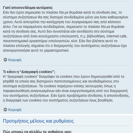
Γιατί αποσυνδέομαι αυτόματα;
Εάν δεν έχετε σημειώσει το πλαίσιο
Να με θυμάσαι
κατά τη σύνδεση σας, το
σύστημα συζητήσεων θα σας διατηρεί συνδεδεμένο μόνο για έναν καθορισμένο
χρόνο. Αυτό αποτρέπει την κατάχρηση του λογαριασμού σας από κάποιον
άλλο. Για να παραμείνετε συνδεδεμένοι, σημειώστε το πλαίσιο
Να με θυμάσαι
κατά τη σύνδεση σας. Αυτό δεν συνιστάται εάν συνδέεστε στο σύστημα
συζητήσεων από έναν κοινόχρηστο υπολογιστή, π.χ. βιβλιοθήκη, internet cafe,
πανεπιστημιακό εργαστήριο υπολογιστών, κλπ. Εάν δεν βλέπετε αυτό το
πλαίσιο επιλογής σημαίνει ότι ο διαχειριστής του συστήματος συζητήσεων έχει
απενεργοποιήσει αυτό το χαρακτηριστικό.
Κορυφή
Τι κάνει η “Διαγραφή cookies”;
Η “Διαγραφή cookies” διαγράφει τα cookies που έχουν δημιουργηθεί από το
phpBB τα οποία σας διατηρούν πιστοποιημένους και συνδεδεμένους στο
σύστημα συζητήσεων. Τα cookies παρέχουν επίσης λειτουργίες όπως η
παρακολούθηση αναγνωσμένων εάν είναι ενεργοποιημένη από τον διαχειριστή
του συστήματος συζητήσεων. Εάν έχετε προβλήματα σύνδεσης ή αποσύνδεσης,
η διαγραφή των cookies του συστήματος συζητήσεων ίσως βοηθήσει.
Κορυφή
Προτιμήσεις μέλους και ρυθμίσεις
Πώς μπορώ να αλλάξω τις ρυθμίσεις μου;