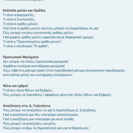
Επίπεδα μελών και Ομάδες
Τι είναι οι Διαχειριστές;
Τι είναι οι Συντονιστές;
Τι είναι οι ομάδες μελών;
Πού είναι οι ομάδες μελών και πώς μπορώ να συμμετάσχω σε μια;
Πώς μπορώ να γίνω συντονιστής ομάδας μελών;
Γιατί μερικές ομάδες μελών εμφανίζονται με διαφορετικό χρώμα;
Τι είναι η “Προεπιλεγμένη ομάδα μελών”;
Τι είναι ο σύνδεσμος "Η ομάδα”;
Προσωπικά Μηνύματα
Δεν μπορώ να στείλω προσωπικά μηνύματα!
Λαμβάνω συνέχεια ανεπιθύμητα μηνύματα!
Έχω λάβει ένα μήνυμα spam ή ένα προσβλητικό μήνυμα ηλεκτρονικού ταχυδρομείου
από κάποιο μέλος του συστήματος συζητήσεων!
Φίλοι και εχθροί
Τι είναι η λίστα Φίλων και Εχθρών;
Πώς μπορώ να προσθέσω / αφαιρέσω μέλη στις λίστες Φίλων και Εχθρών;
Αναζήτηση στις Δ. Συζητήσεις
Πώς μπορώ να αναζητήσω σε μια ή περισσότερες Δ. Συζητήσεις;
Γιατί η αναζήτησή μου δεν επιστρέφει αποτελέσματα;
Γιατί η αναζήτηση μου επιστρέφει μια κενή σελίδα;
Πώς μπορώ να αναζητήσω για μέλη;
Πώς μπορώ να βρω τις δημοσιεύσεις μου και τα θέματά μου;