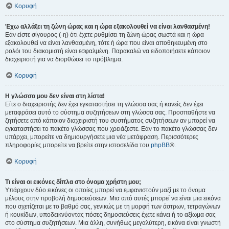
Κορυφή
Έχω αλλάξει τη ζώνη ώρας και η ώρα εξακολουθεί να είναι λανθασμένη!
Εάν είστε σίγουρος (-η) ότι έχετε ρυθμίσει τη ζώνη ώρας σωστά και η ώρα
εξακολουθεί να είναι λανθασμένη, τότε ή ώρα που είναι αποθηκευμένη στο
ρολόι του διακομιστή είναι εσφαλμένη. Παρακαλώ να ειδοποιήσετε κάποιον
διαχειριστή για να διορθώσει το πρόβλημα.
Κορυφή
Η γλώσσα μου δεν είναι στη λίστα!
Είτε ο διαχειριστής δεν έχει εγκαταστήσει τη γλώσσα σας ή κανείς δεν έχει
μεταφράσει αυτό το σύστημα συζητήσεων στη γλώσσα σας. Προσπαθήστε να
ζητήσετε από κάποιον διαχειριστή του συστήματος συζητήσεων αν μπορεί να
εγκαταστήσει το πακέτο γλώσσας που χρειάζεστε. Εάν το πακέτο γλώσσας δεν
υπάρχει, μπορείτε να δημιουργήσετε μια νέα μετάφραση. Περισσότερες
πληροφορίες μπορείτε να βρείτε στην ιστοσελίδα του
phpBB
®.
Κορυφή
Τι είναι οι εικόνες δίπλα στο όνομα χρήστη μου;
Υπάρχουν δύο εικόνες οι οποίες μπορεί να εμφανιστούν μαζί με το όνομα
μέλους στην προβολή δημοσιεύσεων. Μια από αυτές μπορεί να είναι μια εικόνα
που σχετίζεται με το βαθμό σας, γενικώς με τη μορφή των άστρων, τετραγώνων
ή κουκίδων, υποδεικνύοντας πόσες δημοσιεύσεις έχετε κάνει ή το αξίωμα σας
στο σύστημα συζητήσεων. Μια άλλη, συνήθως μεγαλύτερη, εικόνα είναι γνωστή