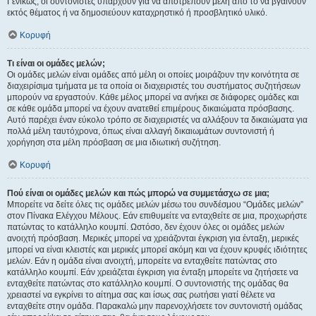
Γενικώς, οι συντονιστές υπάρχουν για να αποτρέπουν μέλη από το να βγαίνουν
εκτός θέματος ή να δημοσιεύουν καταχρηστικό ή προσβλητικό υλικό.
Κορυφή
Τι είναι οι ομάδες μελών;
Οι ομάδες μελών είναι ομάδες από μέλη οι οποίες μοιράζουν την κοινότητα σε
διαχειρίσιμα τμήματα με τα οποία οι διαχειριστές του συστήματος συζητήσεων
μπορούν να εργαστούν. Κάθε μέλος μπορεί να ανήκει σε διάφορες ομάδες και
σε κάθε ομάδα μπορεί να έχουν ανατεθεί επιμέρους δικαιώματα πρόσβασης.
Αυτό παρέχει έναν εύκολο τρόπο σε διαχειριστές να αλλάξουν τα δικαιώματα για
πολλά μέλη ταυτόχρονα, όπως είναι αλλαγή δικαιωμάτων συντονιστή ή
χορήγηση στα μέλη πρόσβαση σε μια ιδιωτική συζήτηση.
Κορυφή
Πού είναι οι ομάδες μελών και πώς μπορώ να συμμετάσχω σε μια;
Μπορείτε να δείτε όλες τις ομάδες μελών μέσω του συνδέσμου “Ομάδες μελών”
στον Πίνακα Ελέγχου Μέλους. Εάν επιθυμείτε να ενταχθείτε σε μια, προχωρήστε
πατώντας το κατάλληλο κουμπί. Ωστόσο, δεν έχουν όλες οι ομάδες μελών
ανοιχτή πρόσβαση. Μερικές μπορεί να χρειάζονται έγκριση για ένταξη, μερικές
μπορεί να είναι κλειστές και μερικές μπορεί ακόμη και να έχουν κρυφές ιδιότητες
μελών. Εάν η ομάδα είναι ανοιχτή, μπορείτε να ενταχθείτε πατώντας στο
κατάλληλο κουμπί. Εάν χρειάζεται έγκριση για ένταξη μπορείτε να ζητήσετε να
ενταχθείτε πατώντας στο κατάλληλο κουμπί. Ο συντονιστής της ομάδας θα
χρειαστεί να εγκρίνει το αίτημα σας και ίσως σας ρωτήσει γιατί θέλετε να
ενταχθείτε στην ομάδα. Παρακαλώ μην παρενοχλήσετε τον συντονιστή ομάδας