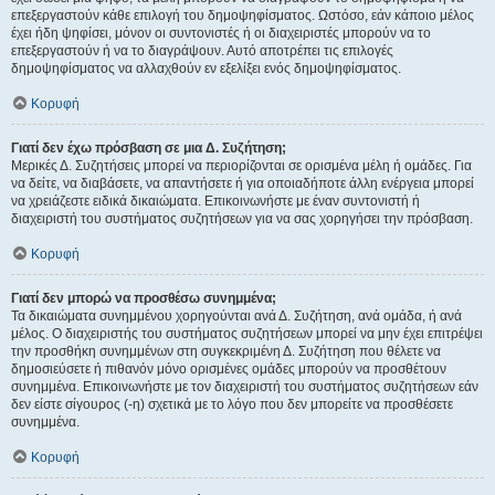
επεξεργαστούν κάθε επιλογή του δημοψηφίσματος. Ωστόσο, εάν κάποιο μέλος
έχει ήδη ψηφίσει, μόνον οι συντονιστές ή οι διαχειριστές μπορούν να το
επεξεργαστούν ή να το διαγράψουν. Αυτό αποτρέπει τις επιλογές
δημοψηφίσματος να αλλαχθούν εν εξελίξει ενός δημοψηφίσματος.
Κορυφή
Γιατί δεν έχω πρόσβαση σε μια Δ. Συζήτηση;
Μερικές Δ. Συζητήσεις μπορεί να περιορίζονται σε ορισμένα μέλη ή ομάδες. Για
να δείτε, να διαβάσετε, να απαντήσετε ή για οποιαδήποτε άλλη ενέργεια μπορεί
να χρειάζεστε ειδικά δικαιώματα. Επικοινωνήστε με έναν συντονιστή ή
διαχειριστή του συστήματος συζητήσεων για να σας χορηγήσει την πρόσβαση.
Κορυφή
Γιατί δεν μπορώ να προσθέσω συνημμένα;
Τα δικαιώματα συνημμένου χορηγούνται ανά Δ. Συζήτηση, ανά ομάδα, ή ανά
μέλος. Ο διαχειριστής του συστήματος συζητήσεων μπορεί να μην έχει επιτρέψει
την προσθήκη συνημμένων στη συγκεκριμένη Δ. Συζήτηση που θέλετε να
δημοσιεύσετε ή πιθανόν μόνο ορισμένες ομάδες μπορούν να προσθέτουν
συνημμένα. Επικοινωνήστε με τον διαχειριστή του συστήματος συζητήσεων εάν
δεν είστε σίγουρος (-η) σχετικά με το λόγο που δεν μπορείτε να προσθέσετε
συνημμένα.
Κορυφή