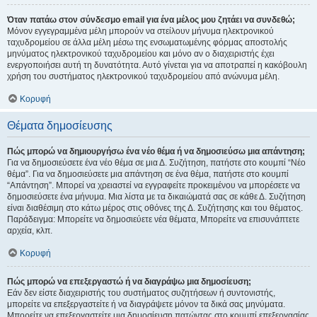
Όταν πατάω στον σύνδεσμο email για ένα μέλος μου ζητάει να συνδεθώ;
Μόνον εγγεγραμμένα μέλη μπορούν να στείλουν μήνυμα ηλεκτρονικού
ταχυδρομείου σε άλλα μέλη μέσω της ενσωματωμένης φόρμας αποστολής
μηνύματος ηλεκτρονικού ταχυδρομείου και μόνο αν ο διαχειριστής έχει
ενεργοποιήσει αυτή τη δυνατότητα. Αυτό γίνεται για να αποτραπεί η κακόβουλη
χρήση του συστήματος ηλεκτρονικού ταχυδρομείου από ανώνυμα μέλη.
Κορυφή
Θέματα δημοσίευσης
Πώς μπορώ να δημιουργήσω ένα νέο θέμα ή να δημοσιεύσω μια απάντηση;
Για να δημοσιεύσετε ένα νέο θέμα σε μια Δ. Συζήτηση, πατήστε στο κουμπί “Νέο
θέμα”. Για να δημοσιεύσετε μια απάντηση σε ένα θέμα, πατήστε στο κουμπί
“Απάντηση”. Μπορεί να χρειαστεί να εγγραφείτε προκειμένου να μπορέσετε να
δημοσιεύσετε ένα μήνυμα. Μια λίστα με τα δικαιώματά σας σε κάθε Δ. Συζήτηση
είναι διαθέσιμη στο κάτω μέρος στις οθόνες της Δ. Συζήτησης και του θέματος.
Παράδειγμα: Μπορείτε να δημοσιεύετε νέα θέματα, Μπορείτε να επισυνάπτετε
αρχεία, κλπ.
Κορυφή
Πώς μπορώ να επεξεργαστώ ή να διαγράψω μια δημοσίευση;
Εάν δεν είστε διαχειριστής του συστήματος συζητήσεων ή συντονιστής,
μπορείτε να επεξεργαστείτε ή να διαγράψετε μόνον τα δικά σας μηνύματα.
Μπορείτε να επεξεργαστείτε μια δημοσίευση πατώντας στο κουμπί επεξεργασίας