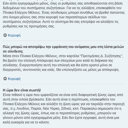
Εάν είστε εγγεγραμμένο μέλος, όλες οι ρυθμίσεις σας αποθηκεύονται στη βάση
δεδομένων του συστήματος συζητήσεων. Για να τις αλλάξετε, επισκεφθείτε τον
Πίνακα Ελέγχου Μέλους. Ένας σύνδεσμος μπορεί συνήθως να βρεθεί πατώντας
στο όνομα μέλους σας στην κορυφή των περισσότερων σελίδων του
συστήματος συζητήσεων. Αυτό το σύστημα θα σας επιτρέψει να αλλάξετε τις
ρυθμίσεις και τις προτιμήσεις σας.
Κορυφή
Πώς μπορώ να αποτρέψω την εμφάνιση του ονόματος μου στη λίστα μελών
σε σύνδεση;
Μέσα στον Πίνακα Ελέγχου Μέλους, στην καρτέλα “Προτιμήσεις Δ. Συζήτησης”,
θα βρείτε την επιλογή
Απόκρυψη των στοιχείων μου κατά τη διάρκεια της
σύνδεσης
. Ενεργοποιήστε αυτή την επιλογή και θα είστε ορατοί μόνο σε
διαχειριστές, συντονιστές και εσάς. Θα υπολογίζεστε ως μέλος με απόκρυψη.
Κορυφή
Η ώρα δεν είναι σωστή!
Είναι πιθανό η ώρα που εμφανίζεται να είναι από διαφορετική ζώνης ώρας από
αυτή στην οποία βρίσκεστε. Εάν αυτή είναι η περίπτωση, επισκεφθείτε τον
Πίνακα Ελέγχου Μέλους και αλλάξτε τη ζώνη ώρας για να ταιριάζει στην περιοχή
σας, π.χ. Λονδίνο, Παρίσι, Νέα Υόρκη, Σίδνεϋ, κλπ. Παρακαλώ σημειώστε ότι η
αλλαγή της ζώνης ώρας, όπως και οι περισσότερες ρυθμίσεις, μπορούν να
γίνουν μόνον από εγγεγραμμένα μέλη. Εάν δεν έχετε εγγραφεί, αυτή είναι μια
καλή ευκαιρία για να το κάνετε.