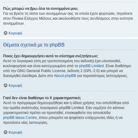
Πώς μπορώ να βρω όλα τα συνημμένα μου;
Για να βρείτε τη λίστα των συνημμένων σας τα οποία έχετε φορτώσει, πηγαίνετε
στον Πίνακα Ελέγχου Μέλους και ακολουθήστε τους συνδέσμους στην ενότητα
συνημμένων.
Κορυφή
Θέματα σχετικά με το phpBB
Ποιος έχει δημιουργήσει αυτό το σύστημα συζητήσεων;
Αυτό το λογισμικό (στη μη τροποποιημένη του έκδοση) έχει υλοποιηθεί,
κυκλοφορήσει και είναι κατοχυρωμένο από το
phpBB Limited
. Είναι διαθέσιμο
υπό την GNU General Public License, έκδοση 2 (GPL-2.0) και μπορεί να
διανεμηθεί ελεύθερα. Δείτε στο
About phpBB
για περισσότερες λεπτομέρειες.
Κορυφή
Γιατί δεν είναι διαθέσιμο το Χ χαρακτηριστικό;
Αυτό το πρόγραμμα δημιουργήθηκε και η άδεια χρήσης του αποδόθηκε από
την ομάδα ανάπτυξης λογισμικού phpBB Limited. Εάν νομίζετε ότι κάποιο
χαρακτηριστικό πρέπει να προστεθεί, επισκεφθείτε την ιστοσελίδα
phpBB Ideas Centre
, όπου μπορείτε να ψηφίσετε υπάρχουσες ιδέες ή να
προτείνετε νέες λειτουργίες.
Κορυφή