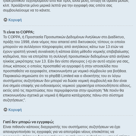
ηλεκτρονικού ταχυδρομείου από και προς άλλα μέλη, ένταξη σε ομάδα μελών,
κλπ. Χρειάζονται μόνο μερικά λεπτά για την εγγραφή σας οπότε σας
συμβουλεύουμε να το κάνετε.
Κορυφή
Τι είναι το COPPA;
Το COPPA, ή Προστασία Προσωπικών Δεδομένων Ανηλίκων στο Διαδίκτυο,
πράξη του 1998, είναι νόμος που απαιτεί από δικτυακούς τόπους οι οποίοι
μπορούν να συλλέγουν πληροφορίες από ανηλίκους κάτω των 13 ετών να
έχουν γραπτή γονική συναίνεση ή κάποια άλλη μέθοδο νομικής επιβεβαίωσης
κηδεμόνα, που να επιτρέπει τη συλλογή προσωπικών δεδομένων από ανήλικο
ηλικίας μικρότερης των 13. Εάν δεν είστε σίγουρος (-η) αν αυτό ισχύει για σας,
όπως κάποιος ο οποίος προσπαθεί να εγγραφεί ή στην ιστοσελίδα που
προσπαθείτε να εγγραφείτε, επικοινωνήστε με νομικό σύμβουλο για βοήθεια.
Παρακαλώ σημειώστε ότι το phpBB Limited και ο ιδιοκτήτης του εν λόγω
συστήματος συζητήσεων δεν μπορεί να δώσει νομική συμβουλή και δεν είναι
ένα σημείο επαφής για ενδοιασμούς νομικού χαρακτήρα οποιουδήποτε είδους,
εκτός από τις περιπτώσεις που περιγράφονται στην ερώτηση “Με ποιόν θα
επικοινωνήσω σχετικά με νομικά ή θέματα κατάχρησης πάνω στο σύστημα
συζητήσεων;”.
Κορυφή
Γιατί δεν μπορώ να εγγραφώ;
Είναι πιθανόν κάποιος διαχειριστής του συστήματος συζητήσεων να έχει
απενεργοποιήσει τις εγγραφές για να αποτρέψει νέους επισκέπτες να