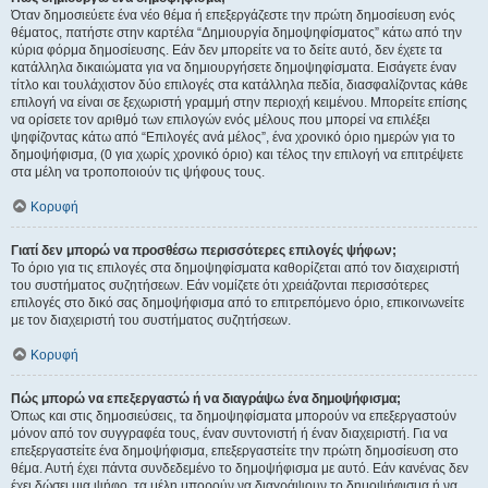
Όταν δημοσιεύετε ένα νέο θέμα ή επεξεργάζεστε την πρώτη δημοσίευση ενός
θέματος, πατήστε στην καρτέλα “Δημιουργία δημοψηφίσματος” κάτω από την
κύρια φόρμα δημοσίευσης. Εάν δεν μπορείτε να το δείτε αυτό, δεν έχετε τα
κατάλληλα δικαιώματα για να δημιουργήσετε δημοψηφίσματα. Εισάγετε έναν
τίτλο και τουλάχιστον δύο επιλογές στα κατάλληλα πεδία, διασφαλίζοντας κάθε
επιλογή να είναι σε ξεχωριστή γραμμή στην περιοχή κειμένου. Μπορείτε επίσης
να ορίσετε τον αριθμό των επιλογών ενός μέλους που μπορεί να επιλέξει
ψηφίζοντας κάτω από “Επιλογές ανά μέλος”, ένα χρονικό όριο ημερών για το
δημοψήφισμα, (0 για χωρίς χρονικό όριο) και τέλος την επιλογή να επιτρέψετε
στα μέλη να τροποποιούν τις ψήφους τους.
Κορυφή
Γιατί δεν μπορώ να προσθέσω περισσότερες επιλογές ψήφων;
Το όριο για τις επιλογές στα δημοψηφίσματα καθορίζεται από τον διαχειριστή
του συστήματος συζητήσεων. Εάν νομίζετε ότι χρειάζονται περισσότερες
επιλογές στο δικό σας δημοψήφισμα από το επιτρεπόμενο όριο, επικοινωνείτε
με τον διαχειριστή του συστήματος συζητήσεων.
Κορυφή
Πώς μπορώ να επεξεργαστώ ή να διαγράψω ένα δημοψήφισμα;
Όπως και στις δημοσιεύσεις, τα δημοψηφίσματα μπορούν να επεξεργαστούν
μόνον από τον συγγραφέα τους, έναν συντονιστή ή έναν διαχειριστή. Για να
επεξεργαστείτε ένα δημοψήφισμα, επεξεργαστείτε την πρώτη δημοσίευση στο
θέμα. Αυτή έχει πάντα συνδεδεμένο το δημοψήφισμα με αυτό. Εάν κανένας δεν
έχει δώσει μια ψήφο, τα μέλη μπορούν να διαγράψουν το δημοψήφισμα ή να