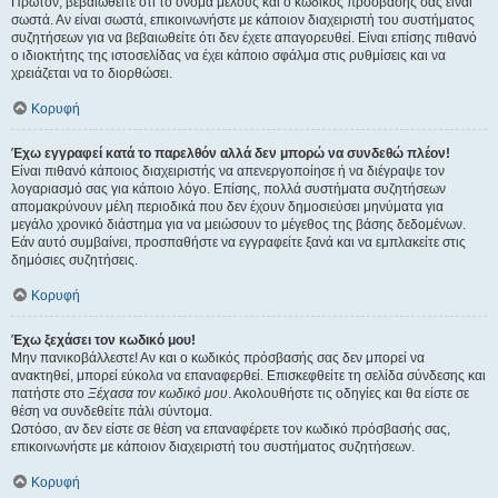
Πρώτον, βεβαιωθείτε ότι το όνομα μέλους και ο κωδικός πρόσβασής σας είναι
σωστά. Αν είναι σωστά, επικοινωνήστε με κάποιον διαχειριστή του συστήματος
συζητήσεων για να βεβαιωθείτε ότι δεν έχετε απαγορευθεί. Είναι επίσης πιθανό
ο ιδιοκτήτης της ιστοσελίδας να έχει κάποιο σφάλμα στις ρυθμίσεις και να
χρειάζεται να το διορθώσει.
Κορυφή
Έχω εγγραφεί κατά το παρελθόν αλλά δεν μπορώ να συνδεθώ πλέον!
Είναι πιθανό κάποιος διαχειριστής να απενεργοποίησε ή να διέγραψε τον
λογαριασμό σας για κάποιο λόγο. Επίσης, πολλά συστήματα συζητήσεων
απομακρύνουν μέλη περιοδικά που δεν έχουν δημοσιεύσει μηνύματα για
μεγάλο χρονικό διάστημα για να μειώσουν το μέγεθος της βάσης δεδομένων.
Εάν αυτό συμβαίνει, προσπαθήστε να εγγραφείτε ξανά και να εμπλακείτε στις
δημόσιες συζητήσεις.
Κορυφή
Έχω ξεχάσει τον κωδικό μου!
Μην πανικοβάλλεστε! Αν και ο κωδικός πρόσβασής σας δεν μπορεί να
ανακτηθεί, μπορεί εύκολα να επαναφερθεί. Επισκεφθείτε τη σελίδα σύνδεσης και
πατήστε στο
Ξέχασα τον κωδικό μου
. Ακολουθήστε τις οδηγίες και θα είστε σε
θέση να συνδεθείτε πάλι σύντομα.
Ωστόσο, αν δεν είστε σε θέση να επαναφέρετε τον κωδικό πρόσβασής σας,
επικοινωνήστε με κάποιον διαχειριστή του συστήματος συζητήσεων.
Κορυφή