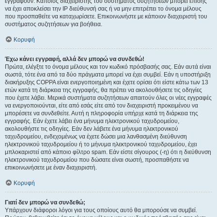
εγγραφούν. Κάποιος διαχειριστής του συστήματος συζητήσεων μπορεί επίσης
να έχει αποκλείσει την IP διεύθυνσή σας ή να μην επιτρέπει το όνομα μέλους
που προσπαθείτε να καταχωρίσετε. Επικοινωνήστε με κάποιον διαχειριστή του
συστήματος συζητήσεων για βοήθεια.
Κορυφή
Έχω κάνει εγγραφή, αλλά δεν μπορώ να συνδεθώ!
Πρώτα, ελέγξτε το όνομα μέλους και τον κωδικό πρόσβασής σας. Εάν αυτά είναι
σωστά, τότε ένα από τα δύο πράγματα μπορεί να έχει συμβεί. Εάν η υποστήριξη
διακήρυξης COPPA είναι ενεργοποιημένη και έχετε ορίσει ότι είστε κάτω των 13
ετών κατά τη διάρκεια της εγγραφής, θα πρέπει να ακολουθήσετε τις οδηγίες
που έχετε λάβει. Μερικά συστήματα συζητήσεων απαιτούν όλες οι νέες εγγραφές
να ενεργοποιούνται, είτε από εσάς είτε από τον διαχειριστή προκειμένου να
μπορέσετε να συνδεθείτε. Αυτή η πληροφορία υπήρχε κατά τη διάρκεια της
εγγραφής. Εάν έχετε λάβει ένα μήνυμα ηλεκτρονικού ταχυδρομείου,
ακολουθήστε τις οδηγίες. Εάν δεν λάβετε ένα μήνυμα ηλεκτρονικού
ταχυδρομείου, ενδεχομένως να έχετε δώσει μια λανθασμένη διεύθυνση
ηλεκτρονικού ταχυδρομείου ή το μήνυμα ηλεκτρονικού ταχυδρομείου, έχει
μπλοκαριστεί από κάποιο φίλτρο spam. Εάν είστε σίγουρος (-η) ότι η διεύθυνση
ηλεκτρονικού ταχυδρομείου που δώσατε είναι σωστή, προσπαθήστε να
επικοινωνήσετε με έναν διαχειριστή.
Κορυφή
Γιατί δεν μπορώ να συνδεθώ;
Υπάρχουν διάφοροι λόγοι για τους οποίους αυτό θα μπορούσε να συμβεί.