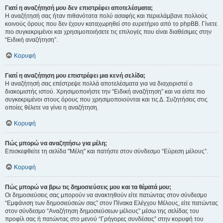
Γιατί η αναζήτησή μου δεν επιστρέφει αποτελέσματα;
Η αναζήτησή σας ήταν πιθανότατα πολύ ασαφής και περιελάμβανε πολλούς
κοινούς όρους που δεν έχουν καταχωρηθεί στο ευρετήριο από το phpBB. Γίνετε
πιο συγκεκριμένοι και χρησιμοποιήσετε τις επιλογές που είναι διαθέσιμες στην
“Ειδική αναζήτηση”.
Κορυφή
Γιατί η αναζήτηση μου επιστρέφει μια κενή σελίδα;
Η αναζήτησή σας επέστρεψε πολλά αποτελέσματα για να διαχειριστεί ο
διακομιστής ιστού. Χρησιμοποιήστε την “Ειδική αναζήτηση” και να είστε πιο
συγκεκριμένοι στους όρους που χρησιμοποιούνται και τις Δ. Συζητήσεις στις
οποίες θέλετε να γίνει η αναζήτηση.
Κορυφή
Πώς μπορώ να αναζητήσω για μέλη;
Επισκεφθείτε τη σελίδα "Μέλη" και πατήστε στον σύνδεσμο “Εύρεση μέλους”.
Κορυφή
Πώς μπορώ να βρω τις δημοσιεύσεις μου και τα θέματά μου;
Οι δημοσιεύσεις σας μπορούν να ανακτηθούν είτε πατώντας στον σύνδεσμο
“Εμφάνιση των δημοσιεύσεών σας” στον Πίνακα Ελέγχου Μέλους, είτε πατώντας
στον σύνδεσμο “Αναζήτηση δημοσιεύσεων μέλους” μέσω της σελίδας του
προφίλ σας ή πατώντας στο μενού “Γρήγορες συνδέσεις” στην κορυφή του