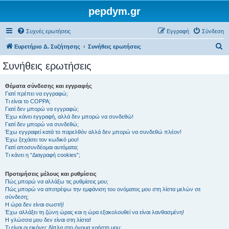
pepdym.gr
Συχνές ερωτήσεις
Εγγραφή
Σύνδεση
Α
Ευρετήριο Δ. Συζήτησης
Συνήθεις ερωτήσεις
ν
Συνήθεις ερωτήσεις
α
ζ
Θέματα σύνδεσης και εγγραφής
Γιατί πρέπει να εγγραφώ;
ή
Τι είναι το COPPA;
τ
Γιατί δεν μπορώ να εγγραφώ;
Έχω κάνει εγγραφή, αλλά δεν μπορώ να συνδεθώ!
η
Γιατί δεν μπορώ να συνδεθώ;
Έχω εγγραφεί κατά το παρελθόν αλλά δεν μπορώ να συνδεθώ πλέον!
σ
Έχω ξεχάσει τον κωδικό μου!
η
Γιατί αποσυνδέομαι αυτόματα;
Τι κάνει η “Διαγραφή cookies”;
Προτιμήσεις μέλους και ρυθμίσεις
Πώς μπορώ να αλλάξω τις ρυθμίσεις μου;
Πώς μπορώ να αποτρέψω την εμφάνιση του ονόματος μου στη λίστα μελών σε
σύνδεση;
Η ώρα δεν είναι σωστή!
Έχω αλλάξει τη ζώνη ώρας και η ώρα εξακολουθεί να είναι λανθασμένη!
Η γλώσσα μου δεν είναι στη λίστα!
Τι είναι οι εικόνες δίπλα στο όνομα χρήστη μου;