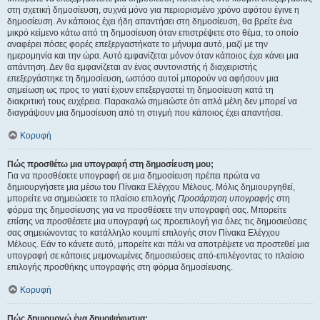
στη σχετική δημοσίευση, συχνά μόνο για περιορισμένο χρόνο αφότου έγινε η
δημοσίευση. Αν κάποιος έχει ήδη απαντήσει στη δημοσίευση, θα βρείτε ένα
μικρό κείμενο κάτω από τη δημοσίευση όταν επιστρέψετε στο θέμα, το οποίο
αναφέρει πόσες φορές επεξεργαστήκατε το μήνυμα αυτό, μαζί με την
ημερομηνία και την ώρα. Αυτό εμφανίζεται μόνον όταν κάποιος έχει κάνει μια
απάντηση. Δεν θα εμφανίζεται αν ένας συντονιστής ή διαχειριστής
επεξεργάστηκε τη δημοσίευση, ωστόσο αυτοί μπορούν να αφήσουν μια
σημείωση ως προς το γιατί έχουν επεξεργαστεί τη δημοσίευση κατά τη
διακριτική τους ευχέρεια. Παρακαλώ σημειώστε ότι απλά μέλη δεν μπορεί να
διαγράψουν μια δημοσίευση από τη στιγμή που κάποιος έχει απαντήσει.
Κορυφή
Πώς προσθέτω μια υπογραφή στη δημοσίευση μου;
Για να προσθέσετε υπογραφή σε μια δημοσίευση πρέπει πρώτα να
δημιουργήσετε μια μέσω του Πίνακα Ελέγχου Μέλους. Μόλις δημιουργηθεί,
μπορείτε να σημειώσετε το πλαίσιο επιλογής
Προσάρτηση υπογραφής
στη
φόρμα της δημοσίευσης για να προσθέσετε την υπογραφή σας. Μπορείτε
επίσης να προσθέσετε μια υπογραφή ως προεπιλογή για όλες τις δημοσιεύσεις
σας σημειώνοντας το κατάλληλο κουμπί επιλογής στον Πίνακα Ελέγχου
Μέλους. Εάν το κάνετε αυτό, μπορείτε και πάλι να αποτρέψετε να προστεθεί μια
υπογραφή σε κάποιες μεμονωμένες δημοσιεύσεις από-επιλέγοντας το πλαίσιο
επιλογής προσθήκης υπογραφής στη φόρμα δημοσίευσης.
Κορυφή
Πώς δημιουργώ ένα δημοψήφισμα;