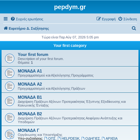
pepdym.gr
Συχνές ερωτήσεις
Εγγραφή
Σύνδεση
Α
Ευρετήριο Δ. Συζήτησης
ν
Τώρα είναι Παρ Αύγ 07, 2026 5:05 pm
α
Your first category
ζ
Your first forum
ή
Description of your first forum.
Θέματα:
1
τ
ΜΟΝΑΔΑ Α1
η
Προγραμματισμού και Αξιολόγησης Προγράμματος
σ
ΜΟΝΑΔΑ Α2
η
Προγραμματισμού και Αξιολόγησης Πράξεων
ΜΟΝΑΔΑ Β1
Διαχείριση Πράξεων Αξόνων Προτεραιότητας Έξυπνης Εξειδίκευσης και
Κοινωνικής Ένταξης
ΜΟΝΑΔΑ Β2
Διαχείριση Πράξεων Αξόνων Προτεραιότητας Αειφόρου Ανάπτυξης και
Υποδομών
ΜΟΝΑΔΑ Γ
Οργάνωσης και Υποστήριξης
Υπο-συζητήσεις:
ΟΠΣ
,
HELPDESK
,
ΟΔΗΓΙΕΣ
,
ΑΡΧΕΙΑ