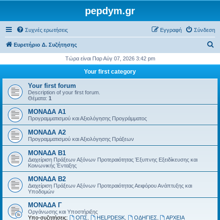
pepdym.gr
Συχνές ερωτήσεις
Εγγραφή
Σύνδεση
Α
Ευρετήριο Δ. Συζήτησης
ν
Τώρα είναι Παρ Αύγ 07, 2026 3:42 pm
α
Your first category
ζ
Your first forum
ή
Description of your first forum.
Θέματα:
1
τ
ΜΟΝΑΔΑ Α1
η
Προγραμματισμού και Αξιολόγησης Προγράμματος
σ
ΜΟΝΑΔΑ Α2
η
Προγραμματισμού και Αξιολόγησης Πράξεων
ΜΟΝΑΔΑ Β1
Διαχείριση Πράξεων Αξόνων Προτεραιότητας Έξυπνης Εξειδίκευσης και
Κοινωνικής Ένταξης
ΜΟΝΑΔΑ Β2
Διαχείριση Πράξεων Αξόνων Προτεραιότητας Αειφόρου Ανάπτυξης και
Υποδομών
ΜΟΝΑΔΑ Γ
Οργάνωσης και Υποστήριξης
Υπο-συζητήσεις:
ΟΠΣ
,
HELPDESK
,
ΟΔΗΓΙΕΣ
,
ΑΡΧΕΙΑ