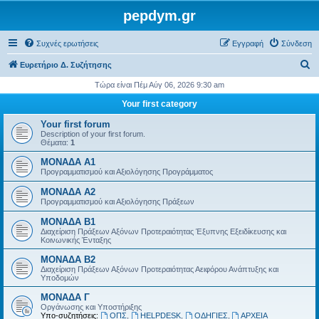
pepdym.gr
Συχνές ερωτήσεις
Εγγραφή
Σύνδεση
Α
Ευρετήριο Δ. Συζήτησης
ν
Τώρα είναι Πέμ Αύγ 06, 2026 9:30 am
α
Your first category
ζ
Your first forum
ή
Description of your first forum.
Θέματα:
1
τ
ΜΟΝΑΔΑ Α1
η
Προγραμματισμού και Αξιολόγησης Προγράμματος
σ
ΜΟΝΑΔΑ Α2
η
Προγραμματισμού και Αξιολόγησης Πράξεων
ΜΟΝΑΔΑ Β1
Διαχείριση Πράξεων Αξόνων Προτεραιότητας Έξυπνης Εξειδίκευσης και
Κοινωνικής Ένταξης
ΜΟΝΑΔΑ Β2
Διαχείριση Πράξεων Αξόνων Προτεραιότητας Αειφόρου Ανάπτυξης και
Υποδομών
ΜΟΝΑΔΑ Γ
Οργάνωσης και Υποστήριξης
Υπο-συζητήσεις:
ΟΠΣ
,
HELPDESK
,
ΟΔΗΓΙΕΣ
,
ΑΡΧΕΙΑ