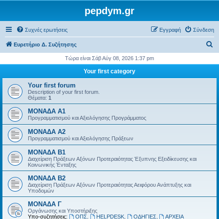
pepdym.gr
Συχνές ερωτήσεις
Εγγραφή
Σύνδεση
Α
Ευρετήριο Δ. Συζήτησης
ν
Τώρα είναι Σάβ Αύγ 08, 2026 1:37 pm
α
Your first category
ζ
Your first forum
ή
Description of your first forum.
Θέματα:
1
τ
ΜΟΝΑΔΑ Α1
η
Προγραμματισμού και Αξιολόγησης Προγράμματος
σ
ΜΟΝΑΔΑ Α2
η
Προγραμματισμού και Αξιολόγησης Πράξεων
ΜΟΝΑΔΑ Β1
Διαχείριση Πράξεων Αξόνων Προτεραιότητας Έξυπνης Εξειδίκευσης και
Κοινωνικής Ένταξης
ΜΟΝΑΔΑ Β2
Διαχείριση Πράξεων Αξόνων Προτεραιότητας Αειφόρου Ανάπτυξης και
Υποδομών
ΜΟΝΑΔΑ Γ
Οργάνωσης και Υποστήριξης
Υπο-συζητήσεις:
ΟΠΣ
,
HELPDESK
,
ΟΔΗΓΙΕΣ
,
ΑΡΧΕΙΑ