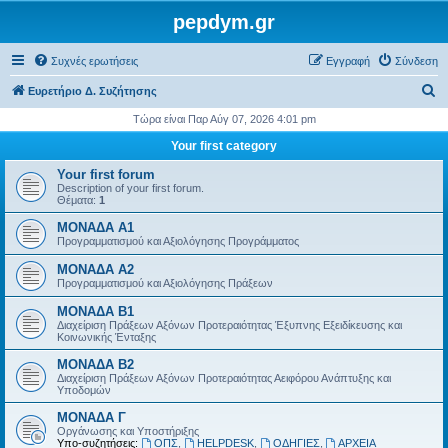
pepdym.gr
Συχνές ερωτήσεις
Εγγραφή
Σύνδεση
Α
Ευρετήριο Δ. Συζήτησης
ν
Τώρα είναι Παρ Αύγ 07, 2026 4:01 pm
α
Your first category
ζ
Your first forum
ή
Description of your first forum.
Θέματα:
1
τ
ΜΟΝΑΔΑ Α1
η
Προγραμματισμού και Αξιολόγησης Προγράμματος
σ
ΜΟΝΑΔΑ Α2
η
Προγραμματισμού και Αξιολόγησης Πράξεων
ΜΟΝΑΔΑ Β1
Διαχείριση Πράξεων Αξόνων Προτεραιότητας Έξυπνης Εξειδίκευσης και
Κοινωνικής Ένταξης
ΜΟΝΑΔΑ Β2
Διαχείριση Πράξεων Αξόνων Προτεραιότητας Αειφόρου Ανάπτυξης και
Υποδομών
ΜΟΝΑΔΑ Γ
Οργάνωσης και Υποστήριξης
Υπο-συζητήσεις:
ΟΠΣ
,
HELPDESK
,
ΟΔΗΓΙΕΣ
,
ΑΡΧΕΙΑ