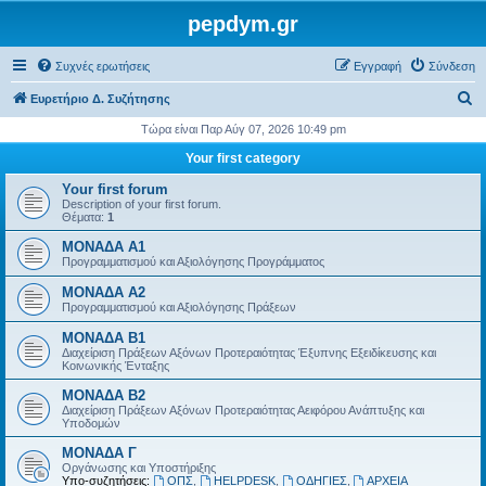
pepdym.gr
Συχνές ερωτήσεις
Εγγραφή
Σύνδεση
Α
Ευρετήριο Δ. Συζήτησης
ν
Τώρα είναι Παρ Αύγ 07, 2026 10:49 pm
α
Your first category
ζ
Your first forum
ή
Description of your first forum.
Θέματα:
1
τ
ΜΟΝΑΔΑ Α1
η
Προγραμματισμού και Αξιολόγησης Προγράμματος
σ
ΜΟΝΑΔΑ Α2
η
Προγραμματισμού και Αξιολόγησης Πράξεων
ΜΟΝΑΔΑ Β1
Διαχείριση Πράξεων Αξόνων Προτεραιότητας Έξυπνης Εξειδίκευσης και
Κοινωνικής Ένταξης
ΜΟΝΑΔΑ Β2
Διαχείριση Πράξεων Αξόνων Προτεραιότητας Αειφόρου Ανάπτυξης και
Υποδομών
ΜΟΝΑΔΑ Γ
Οργάνωσης και Υποστήριξης
Υπο-συζητήσεις:
ΟΠΣ
,
HELPDESK
,
ΟΔΗΓΙΕΣ
,
ΑΡΧΕΙΑ