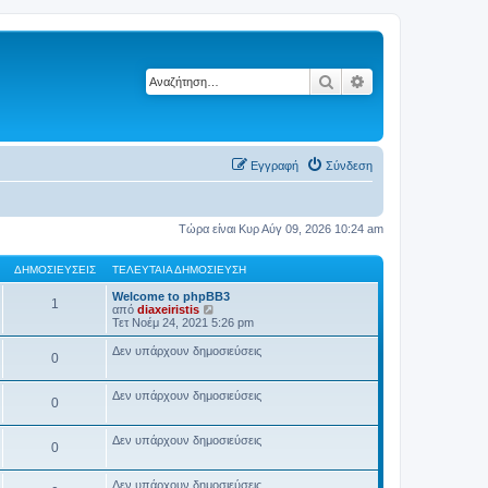
Αναζήτηση
Ειδική αναζήτηση
Εγγραφή
Σύνδεση
Τώρα είναι Κυρ Αύγ 09, 2026 10:24 am
ΔΗΜΟΣΙΕΎΣΕΙΣ
ΤΕΛΕΥΤΑΊΑ ΔΗΜΟΣΊΕΥΣΗ
Welcome to phpBB3
1
Π
από
diaxeiristis
ρ
Τετ Νοέμ 24, 2021 5:26 pm
ο
β
Δεν υπάρχουν δημοσιεύσεις
0
ο
λ
ή
Δεν υπάρχουν δημοσιεύσεις
τ
0
η
ς
τ
Δεν υπάρχουν δημοσιεύσεις
0
ε
λ
ε
Δεν υπάρχουν δημοσιεύσεις