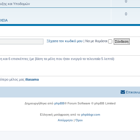
0
τυξης και Υποδομών
0
ΧΕΙΑ
Ξέχασα τον κωδικό μου
|
Να με θυμάσαι
και 6 επισκέπτες (με βάση τα μέλη που ήταν ενεργά τα τελευταία 5 λεπτά)
εότερο μέλος μας
iliasama
Επικοινω
Δημιουργήθηκε από
phpBB
® Forum Software © phpBB Limited
Ελληνική μετάφραση από το
phpbbgr.com
Απόρρητο
|
Όροι