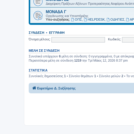
Διαχείριση Πράξεων Αξόνων Προτεραιότητας Αειφόρου Ανάπ
ΜΟΝΑΔΑ Γ
Οργάνωσης και Υποστήριξης
Υπο-συζητήσεις:
ΟΠΣ
,
HELPDESK
,
ΟΔΗΓΙΕΣ
,
ΑΡ
ΣΎΝΔΕΣΗ
•
ΕΓΓΡΑΦΉ
Όνομα μέλους:
Κωδικός:
ΜΈΛΗ ΣΕ ΣΎΝΔΕΣΗ
Συνολικά υπάρχουν
6
μέλη σε σύνδεση: 0 εγγεγραμμένα, 0 με απόκρυψη 
Περισσότερα μέλη σε σύνδεση
1219
την Τρί Μάιος 12, 2026 8:37 pm
ΣΤΑΤΙΣΤΙΚΆ
Συνολικές δημοσιεύσεις
1
• Σύνολο θεμάτων
1
• Σύνολο μελών
2
• Το ν
Ευρετήριο Δ. Συζήτησης