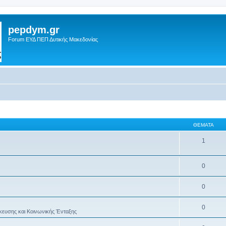
pepdym.gr
Forum ΕΥΔ ΠΕΠ Δυτικής Μακεδονίας
ΘΈΜΑΤΑ
1
0
0
0
κευσης και Κοινωνικής Ένταξης