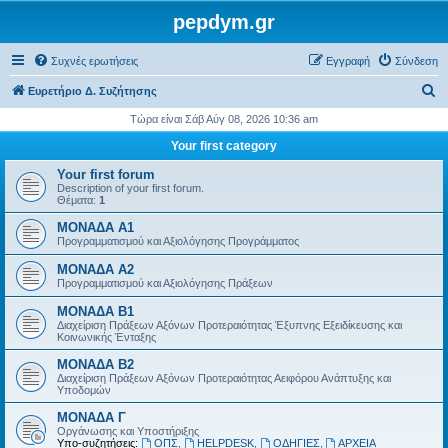
pepdym.gr
Συχνές ερωτήσεις
Εγγραφή
Σύνδεση
Α
Ευρετήριο Δ. Συζήτησης
ν
Τώρα είναι Σάβ Αύγ 08, 2026 10:36 am
α
Your first category
ζ
Your first forum
ή
Description of your first forum.
Θέματα:
1
τ
ΜΟΝΑΔΑ Α1
η
Προγραμματισμού και Αξιολόγησης Προγράμματος
σ
ΜΟΝΑΔΑ Α2
η
Προγραμματισμού και Αξιολόγησης Πράξεων
ΜΟΝΑΔΑ Β1
Διαχείριση Πράξεων Αξόνων Προτεραιότητας Έξυπνης Εξειδίκευσης και
Κοινωνικής Ένταξης
ΜΟΝΑΔΑ Β2
Διαχείριση Πράξεων Αξόνων Προτεραιότητας Αειφόρου Ανάπτυξης και
Υποδομών
ΜΟΝΑΔΑ Γ
Οργάνωσης και Υποστήριξης
Υπο-συζητήσεις:
ΟΠΣ
,
HELPDESK
,
ΟΔΗΓΙΕΣ
,
ΑΡΧΕΙΑ