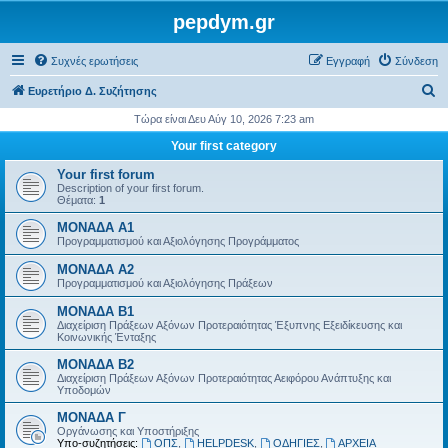
pepdym.gr
Συχνές ερωτήσεις
Εγγραφή
Σύνδεση
Α
Ευρετήριο Δ. Συζήτησης
ν
Τώρα είναι Δευ Αύγ 10, 2026 7:23 am
α
Your first category
ζ
Your first forum
ή
Description of your first forum.
Θέματα:
1
τ
ΜΟΝΑΔΑ Α1
η
Προγραμματισμού και Αξιολόγησης Προγράμματος
σ
ΜΟΝΑΔΑ Α2
η
Προγραμματισμού και Αξιολόγησης Πράξεων
ΜΟΝΑΔΑ Β1
Διαχείριση Πράξεων Αξόνων Προτεραιότητας Έξυπνης Εξειδίκευσης και
Κοινωνικής Ένταξης
ΜΟΝΑΔΑ Β2
Διαχείριση Πράξεων Αξόνων Προτεραιότητας Αειφόρου Ανάπτυξης και
Υποδομών
ΜΟΝΑΔΑ Γ
Οργάνωσης και Υποστήριξης
Υπο-συζητήσεις:
ΟΠΣ
,
HELPDESK
,
ΟΔΗΓΙΕΣ
,
ΑΡΧΕΙΑ