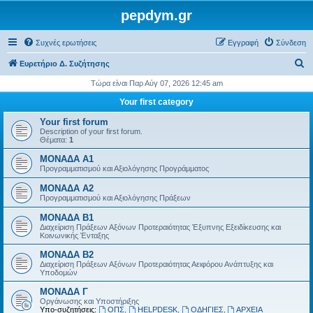
pepdym.gr
Συχνές ερωτήσεις
Εγγραφή
Σύνδεση
Α
Ευρετήριο Δ. Συζήτησης
ν
Τώρα είναι Παρ Αύγ 07, 2026 12:45 am
α
Your first category
ζ
Your first forum
ή
Description of your first forum.
Θέματα:
1
τ
ΜΟΝΑΔΑ Α1
η
Προγραμματισμού και Αξιολόγησης Προγράμματος
σ
ΜΟΝΑΔΑ Α2
η
Προγραμματισμού και Αξιολόγησης Πράξεων
ΜΟΝΑΔΑ Β1
Διαχείριση Πράξεων Αξόνων Προτεραιότητας Έξυπνης Εξειδίκευσης και
Κοινωνικής Ένταξης
ΜΟΝΑΔΑ Β2
Διαχείριση Πράξεων Αξόνων Προτεραιότητας Αειφόρου Ανάπτυξης και
Υποδομών
ΜΟΝΑΔΑ Γ
Οργάνωσης και Υποστήριξης
Υπο-συζητήσεις:
ΟΠΣ
,
HELPDESK
,
ΟΔΗΓΙΕΣ
,
ΑΡΧΕΙΑ