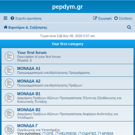
pepdym.gr
Συχνές ερωτήσεις
Εγγραφή
Σύνδεση
Α
Ευρετήριο Δ. Συζήτησης
ν
Τώρα είναι Σάβ Αύγ 08, 2026 5:57 am
α
Your first category
ζ
Your first forum
ή
Description of your first forum.
Θέματα:
1
τ
ΜΟΝΑΔΑ Α1
η
Προγραμματισμού και Αξιολόγησης Προγράμματος
σ
ΜΟΝΑΔΑ Α2
η
Προγραμματισμού και Αξιολόγησης Πράξεων
ΜΟΝΑΔΑ Β1
Διαχείριση Πράξεων Αξόνων Προτεραιότητας Έξυπνης Εξειδίκευσης και
Κοινωνικής Ένταξης
ΜΟΝΑΔΑ Β2
Διαχείριση Πράξεων Αξόνων Προτεραιότητας Αειφόρου Ανάπτυξης και
Υποδομών
ΜΟΝΑΔΑ Γ
Οργάνωσης και Υποστήριξης
Υπο-συζητήσεις:
ΟΠΣ
,
HELPDESK
,
ΟΔΗΓΙΕΣ
,
ΑΡΧΕΙΑ