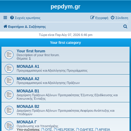
pepdym.gr
Συχνές ερωτήσεις
Εγγραφή
Σύνδεση
Α
Ευρετήριο Δ. Συζήτησης
ν
Τώρα είναι Παρ Αύγ 07, 2026 6:46 pm
α
Your first category
ζ
Your first forum
ή
Description of your first forum.
Θέματα:
1
τ
ΜΟΝΑΔΑ Α1
η
Προγραμματισμού και Αξιολόγησης Προγράμματος
σ
ΜΟΝΑΔΑ Α2
η
Προγραμματισμού και Αξιολόγησης Πράξεων
ΜΟΝΑΔΑ Β1
Διαχείριση Πράξεων Αξόνων Προτεραιότητας Έξυπνης Εξειδίκευσης και
Κοινωνικής Ένταξης
ΜΟΝΑΔΑ Β2
Διαχείριση Πράξεων Αξόνων Προτεραιότητας Αειφόρου Ανάπτυξης και
Υποδομών
ΜΟΝΑΔΑ Γ
Οργάνωσης και Υποστήριξης
Υπο-συζητήσεις:
ΟΠΣ
,
HELPDESK
,
ΟΔΗΓΙΕΣ
,
ΑΡΧΕΙΑ