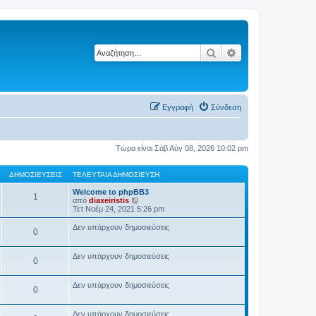
Αναζήτηση
Ειδική αναζήτηση
Εγγραφή
Σύνδεση
Τώρα είναι Σάβ Αύγ 08, 2026 10:02 pm
ΔΗΜΟΣΙΕΎΣΕΙΣ
ΤΕΛΕΥΤΑΊΑ ΔΗΜΟΣΊΕΥΣΗ
Welcome to phpBB3
1
Π
από
diaxeiristis
ρ
Τετ Νοέμ 24, 2021 5:26 pm
ο
β
Δεν υπάρχουν δημοσιεύσεις
0
ο
λ
ή
Δεν υπάρχουν δημοσιεύσεις
τ
0
η
ς
τ
Δεν υπάρχουν δημοσιεύσεις
0
ε
λ
ε
Δεν υπάρχουν δημοσιεύσεις