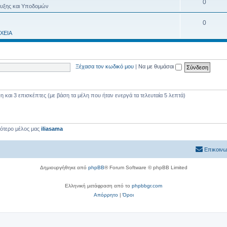
0
τυξης και Υποδομών
0
ΧΕΙΑ
Ξέχασα τον κωδικό μου
|
Να με θυμάσαι
και 3 επισκέπτες (με βάση τα μέλη που ήταν ενεργά τα τελευταία 5 λεπτά)
εότερο μέλος μας
iliasama
Επικοινω
Δημιουργήθηκε από
phpBB
® Forum Software © phpBB Limited
Ελληνική μετάφραση από το
phpbbgr.com
Απόρρητο
|
Όροι