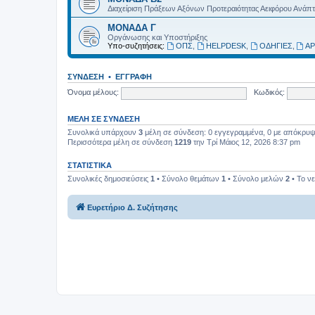
Διαχείριση Πράξεων Αξόνων Προτεραιότητας Αειφόρου Ανάπ
ΜΟΝΑΔΑ Γ
Οργάνωσης και Υποστήριξης
Υπο-συζητήσεις:
ΟΠΣ
,
HELPDESK
,
ΟΔΗΓΙΕΣ
,
ΑΡ
ΣΎΝΔΕΣΗ
•
ΕΓΓΡΑΦΉ
Όνομα μέλους:
Κωδικός:
ΜΈΛΗ ΣΕ ΣΎΝΔΕΣΗ
Συνολικά υπάρχουν
3
μέλη σε σύνδεση: 0 εγγεγραμμένα, 0 με απόκρυψη 
Περισσότερα μέλη σε σύνδεση
1219
την Τρί Μάιος 12, 2026 8:37 pm
ΣΤΑΤΙΣΤΙΚΆ
Συνολικές δημοσιεύσεις
1
• Σύνολο θεμάτων
1
• Σύνολο μελών
2
• Το ν
Ευρετήριο Δ. Συζήτησης