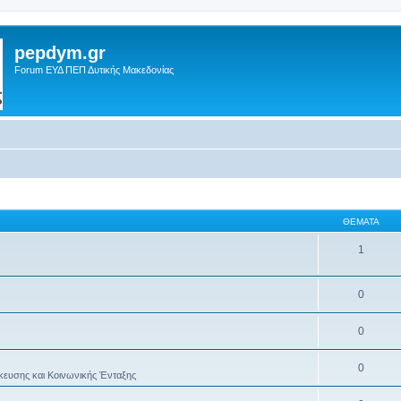
pepdym.gr
Forum ΕΥΔ ΠΕΠ Δυτικής Μακεδονίας
ΘΈΜΑΤΑ
1
0
0
0
κευσης και Κοινωνικής Ένταξης