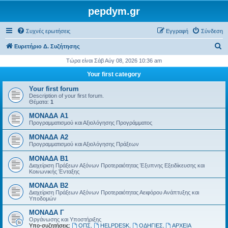
pepdym.gr
Συχνές ερωτήσεις
Εγγραφή
Σύνδεση
Α
Ευρετήριο Δ. Συζήτησης
ν
Τώρα είναι Σάβ Αύγ 08, 2026 10:36 am
α
Your first category
ζ
Your first forum
ή
Description of your first forum.
Θέματα:
1
τ
ΜΟΝΑΔΑ Α1
η
Προγραμματισμού και Αξιολόγησης Προγράμματος
σ
ΜΟΝΑΔΑ Α2
η
Προγραμματισμού και Αξιολόγησης Πράξεων
ΜΟΝΑΔΑ Β1
Διαχείριση Πράξεων Αξόνων Προτεραιότητας Έξυπνης Εξειδίκευσης και
Κοινωνικής Ένταξης
ΜΟΝΑΔΑ Β2
Διαχείριση Πράξεων Αξόνων Προτεραιότητας Αειφόρου Ανάπτυξης και
Υποδομών
ΜΟΝΑΔΑ Γ
Οργάνωσης και Υποστήριξης
Υπο-συζητήσεις:
ΟΠΣ
,
HELPDESK
,
ΟΔΗΓΙΕΣ
,
ΑΡΧΕΙΑ