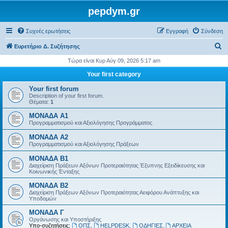
pepdym.gr
Συχνές ερωτήσεις
Εγγραφή
Σύνδεση
Α
Ευρετήριο Δ. Συζήτησης
ν
Τώρα είναι Κυρ Αύγ 09, 2026 5:17 am
α
Your first category
ζ
Your first forum
ή
Description of your first forum.
Θέματα:
1
τ
ΜΟΝΑΔΑ Α1
η
Προγραμματισμού και Αξιολόγησης Προγράμματος
σ
ΜΟΝΑΔΑ Α2
η
Προγραμματισμού και Αξιολόγησης Πράξεων
ΜΟΝΑΔΑ Β1
Διαχείριση Πράξεων Αξόνων Προτεραιότητας Έξυπνης Εξειδίκευσης και
Κοινωνικής Ένταξης
ΜΟΝΑΔΑ Β2
Διαχείριση Πράξεων Αξόνων Προτεραιότητας Αειφόρου Ανάπτυξης και
Υποδομών
ΜΟΝΑΔΑ Γ
Οργάνωσης και Υποστήριξης
Υπο-συζητήσεις:
ΟΠΣ
,
HELPDESK
,
ΟΔΗΓΙΕΣ
,
ΑΡΧΕΙΑ