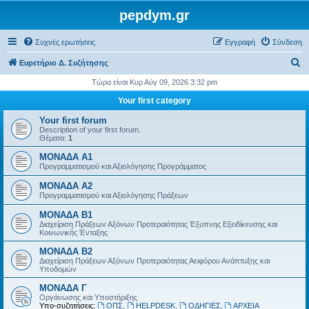
pepdym.gr
Συχνές ερωτήσεις
Εγγραφή
Σύνδεση
Α
Ευρετήριο Δ. Συζήτησης
ν
Τώρα είναι Κυρ Αύγ 09, 2026 3:32 pm
α
Your first category
ζ
Your first forum
ή
Description of your first forum.
Θέματα:
1
τ
ΜΟΝΑΔΑ Α1
η
Προγραμματισμού και Αξιολόγησης Προγράμματος
σ
ΜΟΝΑΔΑ Α2
η
Προγραμματισμού και Αξιολόγησης Πράξεων
ΜΟΝΑΔΑ Β1
Διαχείριση Πράξεων Αξόνων Προτεραιότητας Έξυπνης Εξειδίκευσης και
Κοινωνικής Ένταξης
ΜΟΝΑΔΑ Β2
Διαχείριση Πράξεων Αξόνων Προτεραιότητας Αειφόρου Ανάπτυξης και
Υποδομών
ΜΟΝΑΔΑ Γ
Οργάνωσης και Υποστήριξης
Υπο-συζητήσεις:
ΟΠΣ
,
HELPDESK
,
ΟΔΗΓΙΕΣ
,
ΑΡΧΕΙΑ