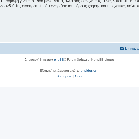
 Η εγγραφή γίνεται σε λίγα μόνο λεπτά, αλλά σας παρέχει αυξημένες δυνατότητες. 
συνδεθείτε, σιγουρευτείτε ότι γνωρίζετε τους όρους χρήσης και τις σχετικές πολιτ
Επικοινω
Δημιουργήθηκε από
phpBB
® Forum Software © phpBB Limited
Ελληνική μετάφραση από το
phpbbgr.com
Απόρρητο
|
Όροι