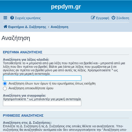
pepdym.gr
Συχνές ερωτήσεις
Εγγραφή
Σύνδεση
Ευρετήριο Δ. Συζήτησης
Αναζήτηση
Αναζήτηση
ΕΡΏΤΗΜΑ ΑΝΑΖΉΤΗΣΗΣ
Αναζήτηση για λέξεις-κλειδιά:
Τοποθετήστε το
+
μπροστά από μια λέξη που πρέπει να βρεθεί και
-
μπροστά από μια
λέξη που δεν πρέπει να βρεθεί. Βάλτε μια λίστα με λέξεις που χωρίζονται με
|
σε
αγκύλες αν πρέπει να βρεθεί μόνο μια από αυτές τις λέξεις. Χρησιμοποιείστε * ως
μπαλαντέρ για μερική αντιστοιχία.
Αναζήτηση όλων των όρων ή του ερωτήματος όπως εισήχθη
Αναζήτηση οποιουδήποτε όρου
Αναζήτηση για συγγραφέα:
Χρησιμοποιείστε * ως μπαλαντέρ για μερική αντιστοιχία.
ΡΥΘΜΊΣΕΙΣ ΑΝΑΖΉΤΗΣΗΣ
Αναζήτηση στις Δ. Συζητήσεις:
Επιλέξτε τη Δ. Συζήτηση ή τις Δ. Συζητήσεις στις οποίες θέλετε να αναζητήσετε. Υπο-
συζητήσεις θα αναζητηθούν αυτόματα εάν δεν απενεργοποιήσετε την “Αναζήτηση υπο-