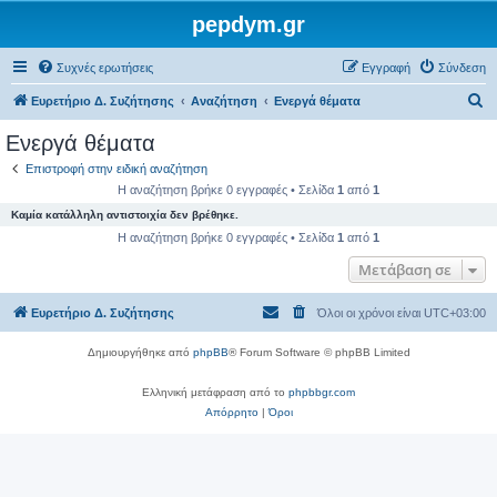
pepdym.gr
Συχνές ερωτήσεις
Εγγραφή
Σύνδεση
Α
Ευρετήριο Δ. Συζήτησης
Αναζήτηση
Ενεργά θέματα
ν
Ενεργά θέματα
α
Επιστροφή στην ειδική αναζήτηση
ζ
Η αναζήτηση βρήκε 0 εγγραφές • Σελίδα
1
από
1
ή
Καμία κατάλληλη αντιστοιχία δεν βρέθηκε.
τ
Η αναζήτηση βρήκε 0 εγγραφές • Σελίδα
1
από
1
η
Μετάβαση σε
σ
Ευρετήριο Δ. Συζήτησης
Όλοι οι χρόνοι είναι
UTC+03:00
η
Δημιουργήθηκε από
phpBB
® Forum Software © phpBB Limited
Ελληνική μετάφραση από το
phpbbgr.com
Απόρρητο
|
Όροι