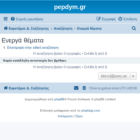
pepdym.gr
Συχνές ερωτήσεις
Εγγραφή
Σύνδεση
Α
Ευρετήριο Δ. Συζήτησης
Αναζήτηση
Ενεργά θέματα
ν
Ενεργά θέματα
α
Επιστροφή στην ειδική αναζήτηση
ζ
Η αναζήτηση βρήκε 0 εγγραφές • Σελίδα
1
από
1
ή
Καμία κατάλληλη αντιστοιχία δεν βρέθηκε.
τ
Η αναζήτηση βρήκε 0 εγγραφές • Σελίδα
1
από
1
η
Μετάβαση σε
σ
Ευρετήριο Δ. Συζήτησης
Όλοι οι χρόνοι είναι
UTC+03:00
η
Δημιουργήθηκε από
phpBB
® Forum Software © phpBB Limited
Ελληνική μετάφραση από το
phpbbgr.com
Απόρρητο
|
Όροι