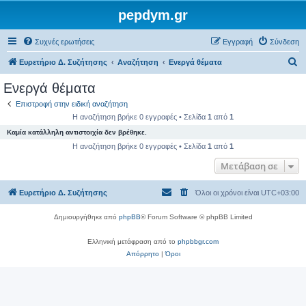
pepdym.gr
Συχνές ερωτήσεις
Εγγραφή
Σύνδεση
Α
Ευρετήριο Δ. Συζήτησης
Αναζήτηση
Ενεργά θέματα
ν
Ενεργά θέματα
α
Επιστροφή στην ειδική αναζήτηση
ζ
Η αναζήτηση βρήκε 0 εγγραφές • Σελίδα
1
από
1
ή
Καμία κατάλληλη αντιστοιχία δεν βρέθηκε.
τ
Η αναζήτηση βρήκε 0 εγγραφές • Σελίδα
1
από
1
η
Μετάβαση σε
σ
Ευρετήριο Δ. Συζήτησης
Όλοι οι χρόνοι είναι
UTC+03:00
η
Δημιουργήθηκε από
phpBB
® Forum Software © phpBB Limited
Ελληνική μετάφραση από το
phpbbgr.com
Απόρρητο
|
Όροι