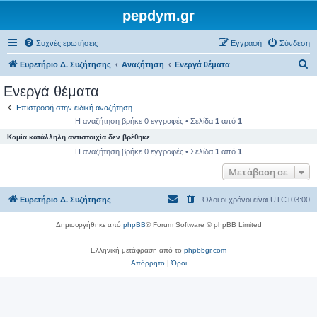
pepdym.gr
Συχνές ερωτήσεις
Εγγραφή
Σύνδεση
Α
Ευρετήριο Δ. Συζήτησης
Αναζήτηση
Ενεργά θέματα
ν
Ενεργά θέματα
α
Επιστροφή στην ειδική αναζήτηση
ζ
Η αναζήτηση βρήκε 0 εγγραφές • Σελίδα
1
από
1
ή
Καμία κατάλληλη αντιστοιχία δεν βρέθηκε.
τ
Η αναζήτηση βρήκε 0 εγγραφές • Σελίδα
1
από
1
η
Μετάβαση σε
σ
Ευρετήριο Δ. Συζήτησης
Όλοι οι χρόνοι είναι
UTC+03:00
η
Δημιουργήθηκε από
phpBB
® Forum Software © phpBB Limited
Ελληνική μετάφραση από το
phpbbgr.com
Απόρρητο
|
Όροι