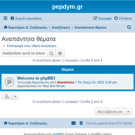
pepdym.gr
Συχνές ερωτήσεις
Εγγραφή
Σύνδεση
Α
Ευρετήριο Δ. Συζήτησης
Αναζήτηση
Αναπάντητα θέματα
ν
Αναπάντητα θέματα
α
Επιστροφή στην ειδική αναζήτηση
ζ
Αναζήτηση
Ειδική αναζήτηση
ή
Η αναζήτηση βρήκε 1 εγγραφή • Σελίδα
1
από
1
τ
Θέματα
η
Welcome to phpBB3
σ
Τελευταία δημοσίευση από
diaxeiristis
«
Τετ Νοέμ 24, 2021 5:26 pm
η
Δημοσιεύτηκε σε
Your first forum
Η αναζήτηση βρήκε 1 εγγραφή • Σελίδα
1
από
1
Μετάβαση σε
Ευρετήριο Δ. Συζήτησης
Όλοι οι χρόνοι είναι
UTC+03:00
Δημιουργήθηκε από
phpBB
® Forum Software © phpBB Limited