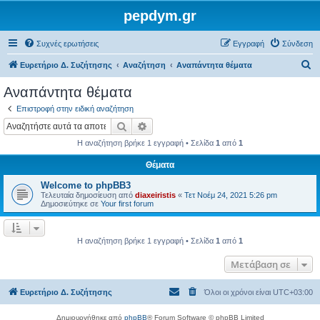
pepdym.gr
Συχνές ερωτήσεις
Εγγραφή
Σύνδεση
Α
Ευρετήριο Δ. Συζήτησης
Αναζήτηση
Αναπάντητα θέματα
ν
Αναπάντητα θέματα
α
Επιστροφή στην ειδική αναζήτηση
ζ
Αναζήτηση
Ειδική αναζήτηση
ή
Η αναζήτηση βρήκε 1 εγγραφή • Σελίδα
1
από
1
τ
Θέματα
η
Welcome to phpBB3
σ
Τελευταία δημοσίευση από
diaxeiristis
«
Τετ Νοέμ 24, 2021 5:26 pm
η
Δημοσιεύτηκε σε
Your first forum
Η αναζήτηση βρήκε 1 εγγραφή • Σελίδα
1
από
1
Μετάβαση σε
Ευρετήριο Δ. Συζήτησης
Όλοι οι χρόνοι είναι
UTC+03:00
Δημιουργήθηκε από
phpBB
® Forum Software © phpBB Limited