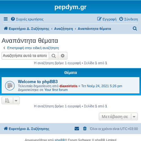
pepdym.gr
Συχνές ερωτήσεις
Εγγραφή
Σύνδεση
Α
Ευρετήριο Δ. Συζήτησης
Αναζήτηση
Αναπάντητα θέματα
ν
Αναπάντητα θέματα
α
Επιστροφή στην ειδική αναζήτηση
ζ
Αναζήτηση
Ειδική αναζήτηση
ή
Η αναζήτηση βρήκε 1 εγγραφή • Σελίδα
1
από
1
τ
Θέματα
η
Welcome to phpBB3
σ
Τελευταία δημοσίευση από
diaxeiristis
«
Τετ Νοέμ 24, 2021 5:26 pm
η
Δημοσιεύτηκε σε
Your first forum
Η αναζήτηση βρήκε 1 εγγραφή • Σελίδα
1
από
1
Μετάβαση σε
Ευρετήριο Δ. Συζήτησης
Όλοι οι χρόνοι είναι
UTC+03:00
Δημιουργήθηκε από
phpBB
® Forum Software © phpBB Limited