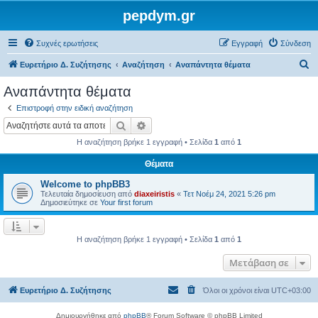
pepdym.gr
Συχνές ερωτήσεις
Εγγραφή
Σύνδεση
Α
Ευρετήριο Δ. Συζήτησης
Αναζήτηση
Αναπάντητα θέματα
ν
Αναπάντητα θέματα
α
Επιστροφή στην ειδική αναζήτηση
ζ
Αναζήτηση
Ειδική αναζήτηση
ή
Η αναζήτηση βρήκε 1 εγγραφή • Σελίδα
1
από
1
τ
Θέματα
η
Welcome to phpBB3
σ
Τελευταία δημοσίευση από
diaxeiristis
«
Τετ Νοέμ 24, 2021 5:26 pm
η
Δημοσιεύτηκε σε
Your first forum
Η αναζήτηση βρήκε 1 εγγραφή • Σελίδα
1
από
1
Μετάβαση σε
Ευρετήριο Δ. Συζήτησης
Όλοι οι χρόνοι είναι
UTC+03:00
Δημιουργήθηκε από
phpBB
® Forum Software © phpBB Limited