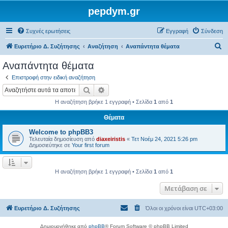
pepdym.gr
Συχνές ερωτήσεις
Εγγραφή
Σύνδεση
Α
Ευρετήριο Δ. Συζήτησης
Αναζήτηση
Αναπάντητα θέματα
ν
Αναπάντητα θέματα
α
Επιστροφή στην ειδική αναζήτηση
ζ
Αναζήτηση
Ειδική αναζήτηση
ή
Η αναζήτηση βρήκε 1 εγγραφή • Σελίδα
1
από
1
τ
Θέματα
η
Welcome to phpBB3
σ
Τελευταία δημοσίευση από
diaxeiristis
«
Τετ Νοέμ 24, 2021 5:26 pm
η
Δημοσιεύτηκε σε
Your first forum
Η αναζήτηση βρήκε 1 εγγραφή • Σελίδα
1
από
1
Μετάβαση σε
Ευρετήριο Δ. Συζήτησης
Όλοι οι χρόνοι είναι
UTC+03:00
Δημιουργήθηκε από
phpBB
® Forum Software © phpBB Limited