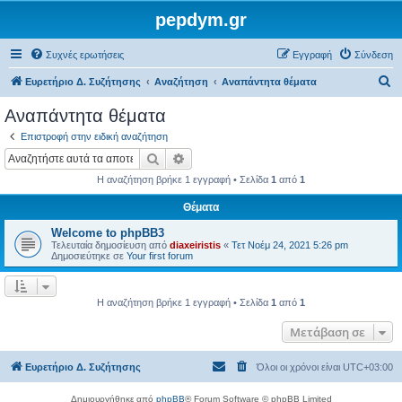
pepdym.gr
Συχνές ερωτήσεις
Εγγραφή
Σύνδεση
Α
Ευρετήριο Δ. Συζήτησης
Αναζήτηση
Αναπάντητα θέματα
ν
Αναπάντητα θέματα
α
Επιστροφή στην ειδική αναζήτηση
ζ
Αναζήτηση
Ειδική αναζήτηση
ή
Η αναζήτηση βρήκε 1 εγγραφή • Σελίδα
1
από
1
τ
Θέματα
η
Welcome to phpBB3
σ
Τελευταία δημοσίευση από
diaxeiristis
«
Τετ Νοέμ 24, 2021 5:26 pm
η
Δημοσιεύτηκε σε
Your first forum
Η αναζήτηση βρήκε 1 εγγραφή • Σελίδα
1
από
1
Μετάβαση σε
Ευρετήριο Δ. Συζήτησης
Όλοι οι χρόνοι είναι
UTC+03:00
Δημιουργήθηκε από
phpBB
® Forum Software © phpBB Limited