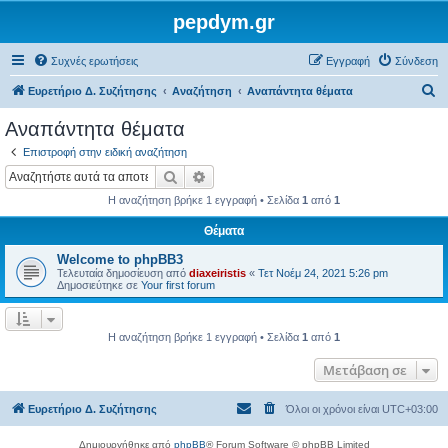
pepdym.gr
Συχνές ερωτήσεις
Εγγραφή
Σύνδεση
Α
Ευρετήριο Δ. Συζήτησης
Αναζήτηση
Αναπάντητα θέματα
ν
Αναπάντητα θέματα
α
Επιστροφή στην ειδική αναζήτηση
ζ
Αναζήτηση
Ειδική αναζήτηση
ή
Η αναζήτηση βρήκε 1 εγγραφή • Σελίδα
1
από
1
τ
Θέματα
η
Welcome to phpBB3
σ
Τελευταία δημοσίευση από
diaxeiristis
«
Τετ Νοέμ 24, 2021 5:26 pm
η
Δημοσιεύτηκε σε
Your first forum
Η αναζήτηση βρήκε 1 εγγραφή • Σελίδα
1
από
1
Μετάβαση σε
Ευρετήριο Δ. Συζήτησης
Όλοι οι χρόνοι είναι
UTC+03:00
Δημιουργήθηκε από
phpBB
® Forum Software © phpBB Limited